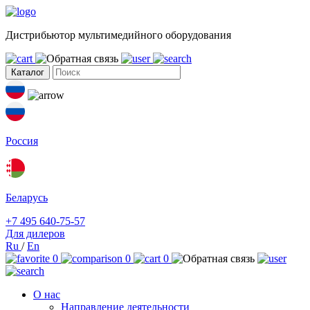
Дистрибьютор мультимедийного оборудования
Каталог
Россия
Беларусь
+7 495 640-75-57
Для дилеров
Ru
/
En
0
0
0
О нас
Направление деятельности