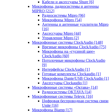
Кабели и аксессуары Shure
[6]
Микрофоны, радиосистемы и антенны
MIPRO
[212]
Радиосистемы Mipro
[96]
Микрофоны Mipro
[54]
Антенны и антенные усилители Mipro
[16]
Аксессуары Mipro
[44]
Управление Mipro
[2]
Микрофонные системы ClockAudio
[148]
Врезные микрофоны ClockAudio
[75]
Микрофоны на «гусиной шее»
ClockAudio
[60]
Потолочные микрофоны ClockAudio
[9]
Интерфейсы ClockAudio
[1]
Готовые комплекты Clockaudio
[1]
Микрофоны Dante/USB ClockAudio
[1]
Аксессуары Clockaudio
[1]
Микрофонные системы «Октава»
[14]
Радиосистемы OKTAVA
[14]
Микрофонные системы Televic
[16]
Цифровая беспроводная система связи
Unite
[16]
Микрофоны Biamp
[17]