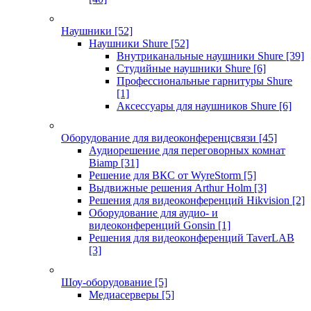
Наушники
[52]
Наушники Shure
[52]
Внутриканальные наушники Shure
[39]
Студийные наушники Shure
[6]
Профессиональные гарнитуры Shure
[1]
Аксессуары для наушников Shure
[6]
Оборудование для видеоконференцсвязи
[45]
Аудиорешение для переговорных комнат
Biamp
[31]
Решение для ВКС от WyreStorm
[5]
Выдвижные решения Arthur Holm
[3]
Решения для видеоконференций Hikvision
[2]
Оборудование для аудио- и
видеоконференций Gonsin
[1]
Решения для видеоконференций TaverLAB
[3]
Шоу-оборудование
[5]
Медиасерверы
[5]