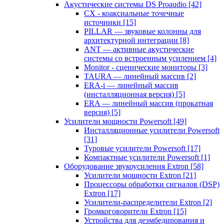
Акустические системы DS Proaudio
[42]
CX - коаксиальные точечные
источники
[15]
PILLAR — звуковые колонны для
архитектурной интеграции
[8]
ANT — активные акустические
системы со встроенным усилением
[4]
Monitor - сценические мониторы
[3]
TAURA — линейный массив
[2]
ERA-i — линейный массив
(инсталляционная версия)
[5]
ERA — линейный массив (прокатная
версия)
[5]
Усилители мощности Powersoft
[49]
Инсталляционные усилители Powersoft
[31]
Туровые усилители Powersoft
[17]
Компактные усилители Powersoft
[1]
Оборудование звукоусиления Extron
[58]
Усилители мощности Extron
[21]
Процессоры обработки сигналов (DSP)
Extron
[17]
Усилители-распределители Extron
[2]
Громкоговорители Extron
[15]
Устройства для деэмбедирования и