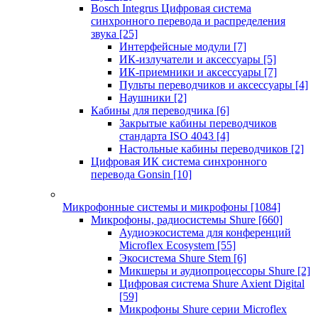
Bosch Integrus Цифровая система
синхронного перевода и распределения
звука
[25]
Интерфейсные модули
[7]
ИК-излучатели и аксессуары
[5]
ИК-приемники и аксессуары
[7]
Пульты переводчиков и аксессуары
[4]
Наушники
[2]
Кабины для переводчика
[6]
Закрытые кабины переводчиков
стандарта ISO 4043
[4]
Настольные кабины переводчиков
[2]
Цифровая ИК система синхронного
перевода Gonsin
[10]
Микрофонные системы и микрофоны
[1084]
Микрофоны, радиосистемы Shure
[660]
Аудиоэкосистема для конференций
Microflex Ecosystem
[55]
Экосистема Shure Stem
[6]
Микшеры и аудиопроцессоры Shure
[2]
Цифровая система Shure Axient Digital
[59]
Микрофоны Shure серии Microflex