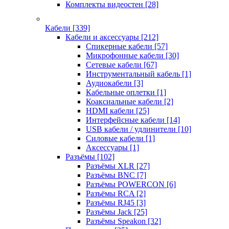
Комплекты видеостен
[28]
Кабели
[339]
Кабели и аксессуары
[212]
Спикерные кабели
[57]
Микрофонные кабели
[30]
Сетевые кабели
[67]
Инструментальный кабель
[1]
Аудиокабели
[3]
Кабельные оплетки
[1]
Коаксиальные кабели
[2]
HDMI кабели
[25]
Интерфейсные кабели
[14]
USB кабели / удлинители
[10]
Силовые кабели
[1]
Аксессуары
[1]
Разъёмы
[102]
Разъёмы XLR
[27]
Разъёмы BNC
[7]
Разъёмы POWERCON
[6]
Разъёмы RCA
[2]
Разъёмы RJ45
[3]
Разъёмы Jack
[25]
Разъёмы Speakon
[32]