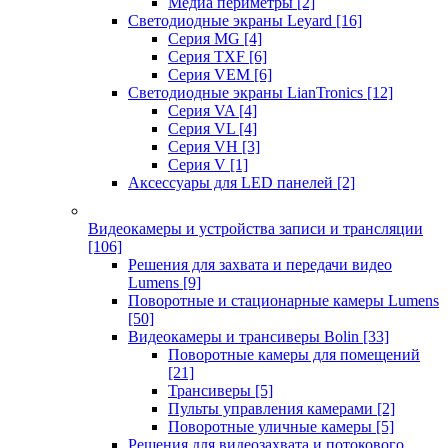
Медиа периметры
[2]
Светодиодные экраны Leyard
[16]
Серия MG
[4]
Серия TXF
[6]
Серия VEM
[6]
Светодиодные экраны LianTronics
[12]
Серия VA
[4]
Серия VL
[4]
Серия VH
[3]
Серия V
[1]
Аксессуары для LED панелей
[2]
Видеокамеры и устройства записи и трансляции
[106]
Решения для захвата и передачи видео
Lumens
[9]
Поворотные и стационарные камеры Lumens
[50]
Видеокамеры и трансиверы Bolin
[33]
Поворотные камеры для помещений
[21]
Трансиверы
[5]
Пульты управления камерами
[2]
Поворотные уличные камеры
[5]
Решения для видеозахвата и потокового