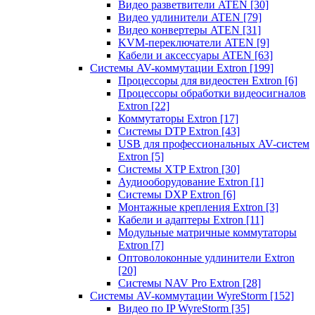
Видео разветвители ATEN
[30]
Видео удлинители ATEN
[79]
Видео конвертеры ATEN
[31]
KVM-переключатели ATEN
[9]
Кабели и аксессуары ATEN
[63]
Системы AV-коммутации Extron
[199]
Процессоры для видеостен Extron
[6]
Процессоры обработки видеосигналов
Extron
[22]
Коммутаторы Extron
[17]
Системы DTP Extron
[43]
USB для профессиональных AV-систем
Extron
[5]
Системы XTP Extron
[30]
Аудиооборудование Extron
[1]
Системы DXP Extron
[6]
Монтажные крепления Extron
[3]
Кабели и адаптеры Extron
[11]
Модульные матричные коммутаторы
Extron
[7]
Оптоволоконные удлинители Extron
[20]
Системы NAV Pro Extron
[28]
Системы AV-коммутации WyreStorm
[152]
Видео по IP WyreStorm
[35]