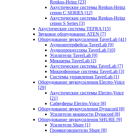
Renkus-Heinz
[23]
Акустические системы Renkus-Heinz
серии C SERIES
[12]
Акустические системы Renkus-Heinz
серии S Series
[3]
Акустические системы TEFRA
[15]
Звуковое оборудование ATEN
[7]
Оборудование звукоусиления TaverLab
[41]
Аудиоинтерфейсы TaverLab
[9]
Аудиопроцессоры TaverLab
[10]
Усилители TaverLab
[9]
Микшеры TaverLab
[2]
Акустические системы TaverLab
[7]
Микрофонные системы TaverLab
[3]
Системы управления TaverLab
[1]
Оборудование звукоусиления Electro-Voice
[29]
Акустические системы Electro-Voice
[21]
Сабвуферы Electro-Voice
[8]
Оборудование звукоусиления Dynacord
[8]
Усилители мощности Dynacord
[8]
Оборудование звукоусиления SHURE
[9]
Усилители Shure
[1]
Громкоговорители Shure
[8]