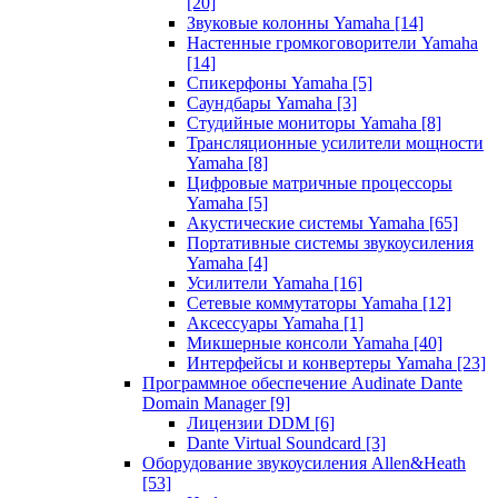
[20]
Звуковые колонны Yamaha
[14]
Настенные громкоговорители Yamaha
[14]
Спикерфоны Yamaha
[5]
Саундбары Yamaha
[3]
Студийные мониторы Yamaha
[8]
Трансляционные усилители мощности
Yamaha
[8]
Цифровые матричные процессоры
Yamaha
[5]
Акустические системы Yamaha
[65]
Портативные системы звукоусиления
Yamaha
[4]
Усилители Yamaha
[16]
Сетевые коммутаторы Yamaha
[12]
Аксессуары Yamaha
[1]
Микшерные консоли Yamaha
[40]
Интерфейсы и конвертеры Yamaha
[23]
Программное обеспечение Audinate Dante
Domain Manager
[9]
Лицензии DDM
[6]
Dante Virtual Soundcard
[3]
Оборудование звукоусиления Allen&Heath
[53]