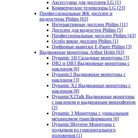
Аксессуары для дисплеев LG
[1]
Коммерческие телевизоры LG
[23]
Профессиональные ЖК дисплеи и
видеостены Philips
[63]
Интерактивные дисплеи Philips
[11]
Дисплеи для видеостен Philips
[5]
Профессиональные дисплеи Philips
[43]
Особо яркие дисплеи Philips
[1]
Цифровые вывески E-Paper Philips
[3]
Выдвижные мониторы Arthur Holm
[63]
Dynamic 1Н Складные мониторы
[3]
DB2 и DB3 Выдвижные мониторы с
наклоном
[6]
Dynamic2 Выдвижные мониторы с
наклоном
[3]
Dynamic X2 Выдвижные мониторы с
наклоном
[8]
DynamicX2Talk Выдвижные мониторы
с наклоном и выдвижным микрофоном
[2]
Dynamic 3 Мониторы с уникальным
механизмом трансформации
[6]
Dynamic3Reverse Мониторы с
подъемом из горизонтального
положения
[1]