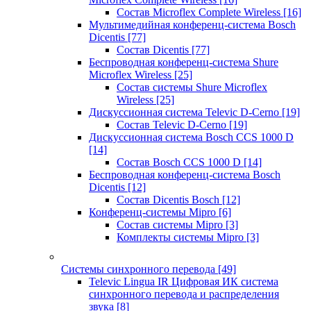
Состав Microflex Complete Wireless
[16]
Мультимедийная конференц-система Bosch
Dicentis
[77]
Состав Dicentis
[77]
Беспроводная конференц-система Shure
Microflex Wireless
[25]
Состав системы Shure Microflex
Wireless
[25]
Дискуссионная система Televic D-Cerno
[19]
Состав Televic D-Cerno
[19]
Дискуссионная система Bosch CCS 1000 D
[14]
Состав Bosch CCS 1000 D
[14]
Беспроводная конференц-система Bosch
Dicentis
[12]
Состав Dicentis Bosch
[12]
Конференц-системы Mipro
[6]
Состав системы Mipro
[3]
Комплекты системы Mipro
[3]
Системы синхронного перевода
[49]
Televic Lingua IR Цифровая ИК система
синхронного перевода и распределения
звука
[8]