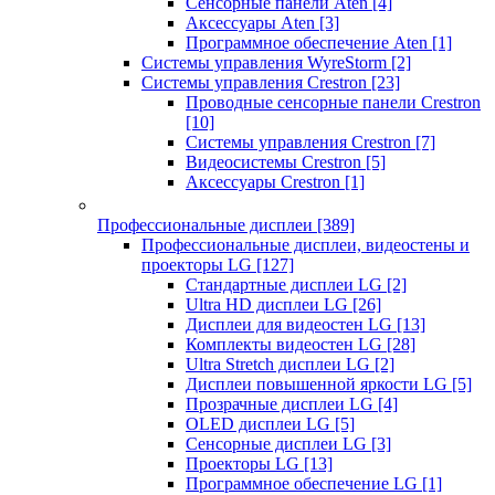
Сенсорные панели Aten
[4]
Аксессуары Aten
[3]
Программное обеспечение Aten
[1]
Системы управления WyreStorm
[2]
Системы управления Crestron
[23]
Проводные сенсорные панели Crestron
[10]
Системы управления Crestron
[7]
Видеосистемы Crestron
[5]
Аксессуары Crestron
[1]
Профессиональные дисплеи
[389]
Профессиональные дисплеи, видеостены и
проекторы LG
[127]
Стандартные дисплеи LG
[2]
Ultra HD дисплеи LG
[26]
Дисплеи для видеостен LG
[13]
Комплекты видеостен LG
[28]
Ultra Stretch дисплеи LG
[2]
Дисплеи повышенной яркости LG
[5]
Прозрачные дисплеи LG
[4]
OLED дисплеи LG
[5]
Сенсорные дисплеи LG
[3]
Проекторы LG
[13]
Программное обеспечение LG
[1]