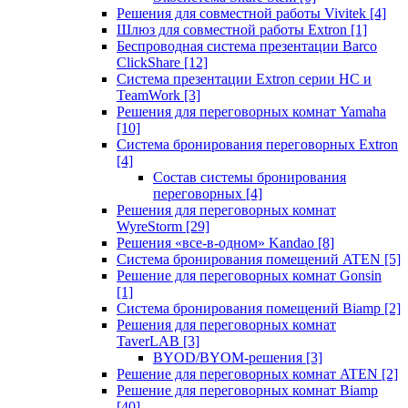
Решения для совместной работы Vivitek
[4]
Шлюз для совместной работы Extron
[1]
Беспроводная система презентации Barco
ClickShare
[12]
Система презентации Extron серии HC и
TeamWork
[3]
Решения для переговорных комнат Yamaha
[10]
Система бронирования переговорных Extron
[4]
Состав системы бронирования
переговорных
[4]
Решения для переговорных комнат
WyreStorm
[29]
Решения «все-в-одном» Kandao
[8]
Система бронирования помещений ATEN
[5]
Решение для переговорных комнат Gonsin
[1]
Система бронирования помещений Biamp
[2]
Решения для переговорных комнат
TaverLAB
[3]
BYOD/BYOM-решения
[3]
Решение для переговорных комнат ATEN
[2]
Решение для переговорных комнат Biamp
[40]