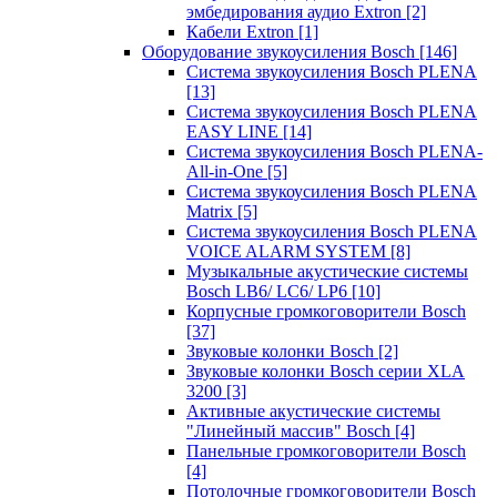
эмбедирования аудио Extron
[2]
Кабели Extron
[1]
Оборудование звукоусиления Bosch
[146]
Система звукоусиления Bosch PLENA
[13]
Система звукоусиления Bosch PLENA
EASY LINE
[14]
Система звукоусиления Bosch PLENA-
All-in-One
[5]
Система звукоусиления Bosch PLENA
Matrix
[5]
Система звукоусиления Bosch PLENA
VOICE ALARM SYSTEM
[8]
Музыкальные акустические системы
Bosch LB6/ LC6/ LP6
[10]
Корпусные громкоговорители Bosch
[37]
Звуковые колонки Bosch
[2]
Звуковые колонки Bosch серии XLA
3200
[3]
Активные акустические системы
"Линейный массив" Bosch
[4]
Панельные громкоговорители Bosch
[4]
Потолочные громкоговорители Bosch