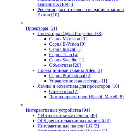
вещания ATEN
[4]
Решения для потокового вещания и записи
Extron
[10]
Проекторы
[51]
Проекторы Digital Projection
[38]
Серия M-Vision
[3]
Серия E-Vision
[9]
Серия Insight
[1]
Серия Titan
[4]
Серия Satellite
[1]
Объективы
[20]
Проекционные экраны Adeo
[3]
Серия Professional
[2]
Управление и аксессуары
[1]
Лампы и объективы для проекторов
[10]
Объективы
[2]
Лампы проекторов Hitachi, Maxell
[8]
Интерактивные устройства
[94]
* Интерактивные панели
[49]
OPS для интерактивных панелей
[2]
Интерактивные панели LG
[3]