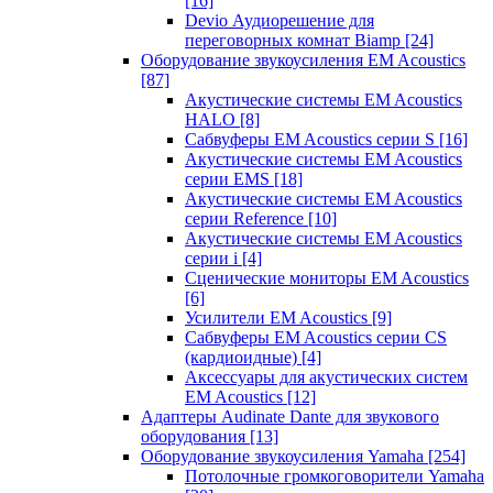
[16]
Devio Аудиорешение для
переговорных комнат Biamp
[24]
Оборудование звукоусиления EM Acoustics
[87]
Акустические системы EM Acoustics
HALO
[8]
Сабвуферы EM Acoustics серии S
[16]
Акустические системы EM Acoustics
серии EMS
[18]
Акустические системы EM Acoustics
серии Reference
[10]
Акустические системы EM Acoustics
серии i
[4]
Сценические мониторы EM Acoustics
[6]
Усилители EM Acoustics
[9]
Сабвуферы EM Acoustics серии CS
(кардиоидные)
[4]
Аксессуары для акустических систем
EM Acoustics
[12]
Адаптеры Audinate Dante для звукового
оборудования
[13]
Оборудование звукоусиления Yamaha
[254]
Потолочные громкоговорители Yamaha