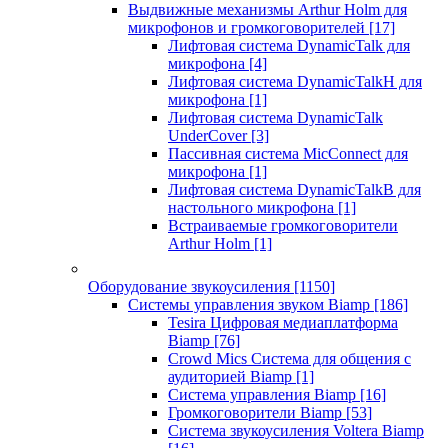
Выдвижные механизмы Arthur Holm для
микрофонов и громкоговорителей
[17]
Лифтовая система DynamicTalk для
микрофона
[4]
Лифтовая система DynamicTalkH для
микрофона
[1]
Лифтовая система DynamicTalk
UnderCover
[3]
Пассивная система MicConnect для
микрофона
[1]
Лифтовая система DynamicTalkB для
настольного микрофона
[1]
Встраиваемые громкоговорители
Arthur Holm
[1]
Оборудование звукоусиления
[1150]
Системы управления звуком Biamp
[186]
Tesira Цифровая медиаплатформа
Biamp
[76]
Crowd Mics Система для общения с
аудиторией Biamp
[1]
Система управления Biamp
[16]
Громкоговорители Biamp
[53]
Система звукоусиления Voltera Biamp