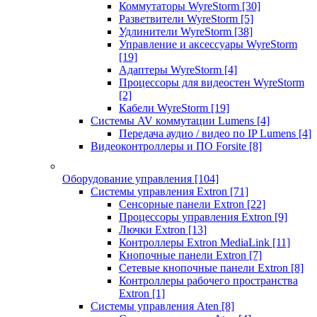
Коммутаторы WyreStorm
[30]
Разветвители WyreStorm
[5]
Удлинители WyreStorm
[38]
Управление и аксессуары WyreStorm
[19]
Адаптеры WyreStorm
[4]
Процессоры для видеостен WyreStorm
[2]
Кабели WyreStorm
[19]
Системы AV коммутации Lumens
[4]
Передача аудио / видео по IP Lumens
[4]
Видеоконтроллеры и ПО Forsite
[8]
Оборудование управления
[104]
Системы управления Extron
[71]
Сенсорные панели Extron
[22]
Процессоры управления Extron
[9]
Лючки Extron
[13]
Контроллеры Extron MediaLink
[11]
Кнопочные панели Extron
[7]
Сетевые кнопочные панели Extron
[8]
Контроллеры рабочего пространства
Extron
[1]
Системы управления Aten
[8]