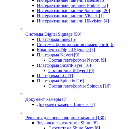
Интерактивные панели Hisense
[3]
Интерактивные дисплеи Philips
[12]
Интерактивные панели Samsung
[20]
Интерактивные панели Vivitek
[1]
Интерактивные панели Hikvision
[4]
Системы Digital Signage
[50]
Платформа Innes
[5]
Системы бронирования помещений
[6]
Комплекты Digital Signage
[3]
Платформа Navori
[9]
Состав платформы Navori
[9]
Платформа SmartPlayer
[10]
Состав SmartPlayer
[10]
Платформа LG
[1]
Платформа Spinetix
[16]
Состав платформы Spinetix
[16]
Документ-камеры
[7]
Документ-камеры Lumens
[7]
Решения для переговорных комнат
[130]
Звуковые экосистемы Shure
[6]
Экосистема Shure Stem
[6]