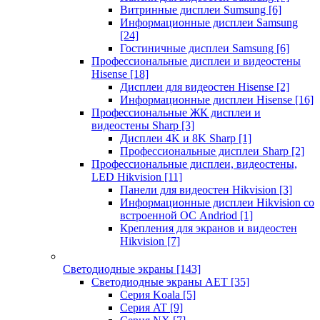
Витринные дисплеи Sumsung
[6]
Информационные дисплеи Samsung
[24]
Гостиничные дисплеи Samsung
[6]
Профессиональные дисплеи и видеостены
Hisense
[18]
Дисплеи для видеостен Hisense
[2]
Информационные дисплеи Hisense
[16]
Профессиональные ЖК дисплеи и
видеостены Sharp
[3]
Дисплеи 4K и 8K Sharp
[1]
Профессиональные дисплеи Sharp
[2]
Профессиональные дисплеи, видеостены,
LED Hikvision
[11]
Панели для видеостен Hikvision
[3]
Информационные дисплеи Hikvision со
встроенной ОС Andriod
[1]
Крепления для экранов и видеостен
Hikvision
[7]
Светодиодные экраны
[143]
Светодиодные экраны AET
[35]
Cерия Koala
[5]
Серия AT
[9]