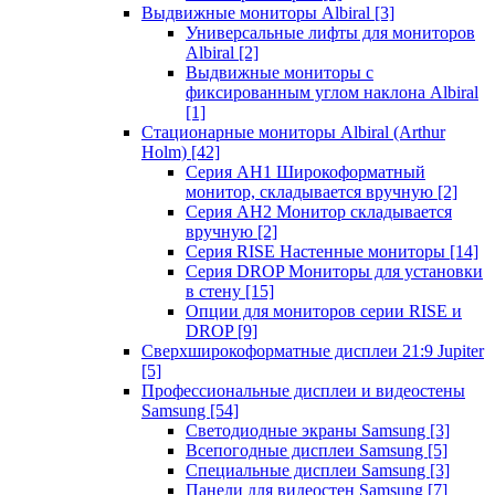
Выдвижные мониторы Albiral
[3]
Универсальные лифты для мониторов
Albiral
[2]
Выдвижные мониторы с
фиксированным углом наклона Albiral
[1]
Стационарные мониторы Albiral (Arthur
Holm)
[42]
Серия AH1 Широкоформатный
монитор, складывается вручную
[2]
Серия AH2 Монитор складывается
вручную
[2]
Серия RISE Настенные мониторы
[14]
Серия DROP Мониторы для установки
в стену
[15]
Опции для мониторов серии RISE и
DROP
[9]
Сверхширокоформатные дисплеи 21:9 Jupiter
[5]
Профессиональные дисплеи и видеостены
Samsung
[54]
Светодиодные экраны Samsung
[3]
Всепогодные дисплеи Samsung
[5]
Специальные дисплеи Samsung
[3]
Панели для видеостен Samsung
[7]