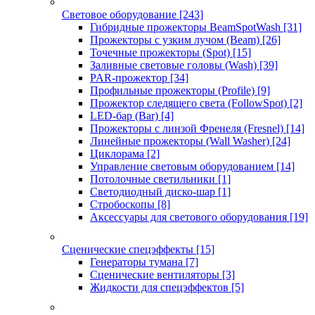
Световое оборудование
[243]
Гибридные прожекторы BeamSpotWash
[31]
Прожекторы с узким лучом (Beam)
[26]
Точечные прожекторы (Spot)
[15]
Заливные световые головы (Wash)
[39]
PAR-прожектор
[34]
Профильные прожекторы (Profile)
[9]
Прожектор следящего света (FollowSpot)
[2]
LED-бар (Bar)
[4]
Прожекторы с линзой Френеля (Fresnel)
[14]
Линейные прожекторы (Wall Washer)
[24]
Циклорама
[2]
Управление световым оборудованием
[14]
Потолочные светильники
[1]
Светодиодный диско-шар
[1]
Стробоскопы
[8]
Аксессуары для светового оборудования
[19]
Сценические спецэффекты
[15]
Генераторы тумана
[7]
Сценические вентиляторы
[3]
Жидкости для спецэффектов
[5]