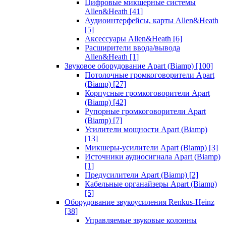
Цифровые микшерные системы
Allen&Heath
[41]
Аудиоинтерфейсы, карты Allen&Heath
[5]
Аксессуары Allen&Heath
[6]
Расширители ввода/вывода
Allen&Heath
[1]
Звуковое оборудование Apart (Biamp)
[100]
Потолочные громкоговорители Apart
(Biamp)
[27]
Корпусные громкоговорители Apart
(Biamp)
[42]
Рупорные громкоговорители Apart
(Biamp)
[7]
Усилители мощности Apart (Biamp)
[13]
Микшеры-усилители Apart (Biamp)
[3]
Источники аудиосигнала Apart (Biamp)
[1]
Предусилители Apart (Biamp)
[2]
Кабельные органайзеры Apart (Biamp)
[5]
Оборудование звукоусиления Renkus-Heinz
[38]
Управляемые звуковые колонны