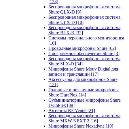
[128]
Беспроводная микрофонная система
Shure QLX-D
[9]
Беспроводная микрофонная система
Shure ULX-D
[10]
Беспроводная микрофонная система
Shure BLX-R
[32]
Системы персонального мониторинга
[16]
Проводные микрофоны Shure
[62]
Программное обеспечение Shure
[3]
Беспроводная микрофонная система
Shure SLX-D
[34]
Микрофоны Shure Motiv Digital для
записи и трансляций
[17]
Аксессуары для микрофонов Shure
[121]
Головные и петличные микрофоны
Shure DuraPlex
[14]
Субминиатюрные микрофоны Shure
TwinPlex
[39]
Антенны RF Venue
[21]
Беспроводная микрофонная система
Shure MXW NEXT 2
[16]
Микрофоны Shure Nexadyne
[10]