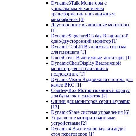
Dynamic3Talk Мониторы с
уникальным механизмом
трансформации и выдвижным
микрофоном
[4]
Двусторонние выдвижные мониторы
[1]
DynamicSignatureDisplay Выдвижной
одно/двусторонний монитор
[1]
DynamicTabLift Выдвижная система
для планшета
[1]
UnderCover Выдвижные мониторы
[1]
DynamicChairDisplay Выдвижной
монитор для встраивания в
подлокотник
[1]
DynamicVision Выдвижная система для
камер ВКС
[1]
CourtesyBox Моторизованный корпус
для бутылок и салфеток
[2]
Опции для мониторов серии Dynamic
[13]
DynamicShare система управления
[6]
Управление моторизованными
устройствами
[2]
Dynamic4 Выдвижной мультимедиа
стол переговоров
[1]