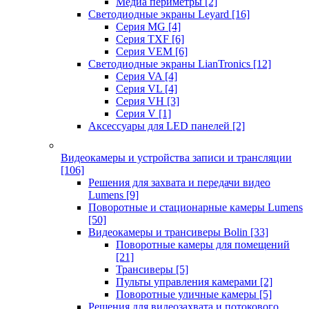
Медиа периметры
[2]
Светодиодные экраны Leyard
[16]
Серия MG
[4]
Серия TXF
[6]
Серия VEM
[6]
Светодиодные экраны LianTronics
[12]
Серия VA
[4]
Серия VL
[4]
Серия VH
[3]
Серия V
[1]
Аксессуары для LED панелей
[2]
Видеокамеры и устройства записи и трансляции
[106]
Решения для захвата и передачи видео
Lumens
[9]
Поворотные и стационарные камеры Lumens
[50]
Видеокамеры и трансиверы Bolin
[33]
Поворотные камеры для помещений
[21]
Трансиверы
[5]
Пульты управления камерами
[2]
Поворотные уличные камеры
[5]
Решения для видеозахвата и потокового