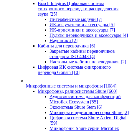
Bosch Integrus Цифровая система
синхронного перевода и распределения
звука
[25]
Интерфейсные модули
[7]
ИК-излучатели и аксессуары
[5]
ИК-приемники и аксессуары
[7]
Пульты переводчиков и аксессуары
[4]
Наушники
[2]
Кабины для переводчика
[6]
Закрытые кабины переводчиков
стандарта ISO 4043
[4]
Настольные кабины переводчиков
[2]
Цифровая ИК система синхронного
перевода Gonsin
[10]
Микрофонные системы и микрофоны
[1084]
Микрофоны, радиосистемы Shure
[660]
Аудиоэкосистема для конференций
Microflex Ecosystem
[55]
Экосистема Shure Stem
[6]
Микшеры и аудиопроцессоры Shure
[2]
Цифровая система Shure Axient Digital
[59]
Микрофоны Shure серии Microflex