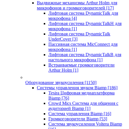
Выдвижные механизмы Arthur Holm для
микрофонов и громкоговорителей
[17]
Лифтовая система DynamicTalk для
микрофона
[4]
Лифтовая система DynamicTalkH для
микрофона
[1]
Лифтовая система DynamicTalk
UnderCover
[3]
Пассивная система MicConnect для
микрофона
[1]
Лифтовая система DynamicTalkB для
настольного микрофона
[1]
Встраиваемые громкоговорители
Arthur Holm
[1]
Оборудование звукоусиления
[1150]
Системы управления звуком Biamp
[186]
Tesira Цифровая медиаплатформа
Biamp
[76]
Crowd Mics Система для общения с
аудиторией Biamp
[1]
Система управления Biamp
[16]
Громкоговорители Biamp
[53]
Система звукоусиления Voltera Biamp