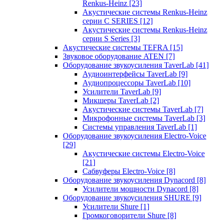
Renkus-Heinz
[23]
Акустические системы Renkus-Heinz
серии C SERIES
[12]
Акустические системы Renkus-Heinz
серии S Series
[3]
Акустические системы TEFRA
[15]
Звуковое оборудование ATEN
[7]
Оборудование звукоусиления TaverLab
[41]
Аудиоинтерфейсы TaverLab
[9]
Аудиопроцессоры TaverLab
[10]
Усилители TaverLab
[9]
Микшеры TaverLab
[2]
Акустические системы TaverLab
[7]
Микрофонные системы TaverLab
[3]
Системы управления TaverLab
[1]
Оборудование звукоусиления Electro-Voice
[29]
Акустические системы Electro-Voice
[21]
Сабвуферы Electro-Voice
[8]
Оборудование звукоусиления Dynacord
[8]
Усилители мощности Dynacord
[8]
Оборудование звукоусиления SHURE
[9]
Усилители Shure
[1]
Громкоговорители Shure
[8]