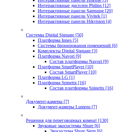
Интерактивные панели Hisense
[3]
Интерактивные дисплеи Philips
[12]
Интерактивные панели Samsung
[20]
Интерактивные панели Vivitek
[1]
Интерактивные панели Hikvision
[4]
Системы Digital Signage
[50]
Платформа Innes
[5]
Системы бронирования помещений
[6]
Комплекты Digital Signage
[3]
Платформа Navori
[9]
Состав платформы Navori
[9]
Платформа SmartPlayer
[10]
Состав SmartPlayer
[10]
Платформа LG
[1]
Платформа Spinetix
[16]
Состав платформы Spinetix
[16]
Документ-камеры
[7]
Документ-камеры Lumens
[7]
Решения для переговорных комнат
[130]
Звуковые экосистемы Shure
[6]
Экосистема Shure Stem
[6]