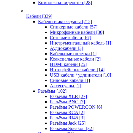
Комплекты видеостен
[28]
Кабели
[339]
Кабели и аксессуары
[212]
Спикерные кабели
[57]
Микрофонные кабели
[30]
Сетевые кабели
[67]
Инструментальный кабель
[1]
Аудиокабели
[3]
Кабельные оплетки
[1]
Коаксиальные кабели
[2]
HDMI кабели
[25]
Интерфейсные кабели
[14]
USB кабели / удлинители
[10]
Силовые кабели
[1]
Аксессуары
[1]
Разъёмы
[102]
Разъёмы XLR
[27]
Разъёмы BNC
[7]
Разъёмы POWERCON
[6]
Разъёмы RCA
[2]
Разъёмы RJ45
[3]
Разъёмы Jack
[25]
Разъёмы Speakon
[32]