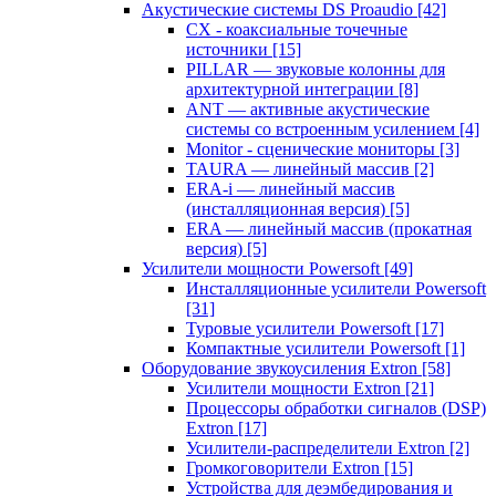
Акустические системы DS Proaudio
[42]
CX - коаксиальные точечные
источники
[15]
PILLAR — звуковые колонны для
архитектурной интеграции
[8]
ANT — активные акустические
системы со встроенным усилением
[4]
Monitor - сценические мониторы
[3]
TAURA — линейный массив
[2]
ERA-i — линейный массив
(инсталляционная версия)
[5]
ERA — линейный массив (прокатная
версия)
[5]
Усилители мощности Powersoft
[49]
Инсталляционные усилители Powersoft
[31]
Туровые усилители Powersoft
[17]
Компактные усилители Powersoft
[1]
Оборудование звукоусиления Extron
[58]
Усилители мощности Extron
[21]
Процессоры обработки сигналов (DSP)
Extron
[17]
Усилители-распределители Extron
[2]
Громкоговорители Extron
[15]
Устройства для деэмбедирования и