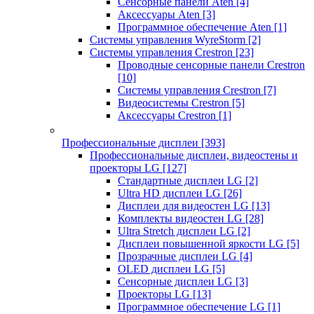
Сенсорные панели Aten
[4]
Аксессуары Aten
[3]
Программное обеспечение Aten
[1]
Системы управления WyreStorm
[2]
Системы управления Crestron
[23]
Проводные сенсорные панели Crestron
[10]
Системы управления Crestron
[7]
Видеосистемы Crestron
[5]
Аксессуары Crestron
[1]
Профессиональные дисплеи
[393]
Профессиональные дисплеи, видеостены и
проекторы LG
[127]
Стандартные дисплеи LG
[2]
Ultra HD дисплеи LG
[26]
Дисплеи для видеостен LG
[13]
Комплекты видеостен LG
[28]
Ultra Stretch дисплеи LG
[2]
Дисплеи повышенной яркости LG
[5]
Прозрачные дисплеи LG
[4]
OLED дисплеи LG
[5]
Сенсорные дисплеи LG
[3]
Проекторы LG
[13]
Программное обеспечение LG
[1]