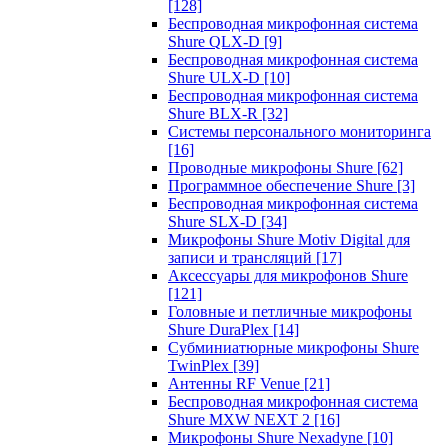
[128]
Беспроводная микрофонная система
Shure QLX-D
[9]
Беспроводная микрофонная система
Shure ULX-D
[10]
Беспроводная микрофонная система
Shure BLX-R
[32]
Системы персонального мониторинга
[16]
Проводные микрофоны Shure
[62]
Программное обеспечение Shure
[3]
Беспроводная микрофонная система
Shure SLX-D
[34]
Микрофоны Shure Motiv Digital для
записи и трансляций
[17]
Аксессуары для микрофонов Shure
[121]
Головные и петличные микрофоны
Shure DuraPlex
[14]
Субминиатюрные микрофоны Shure
TwinPlex
[39]
Антенны RF Venue
[21]
Беспроводная микрофонная система
Shure MXW NEXT 2
[16]
Микрофоны Shure Nexadyne
[10]