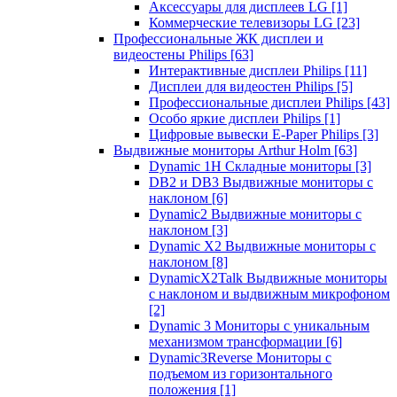
Аксессуары для дисплеев LG
[1]
Коммерческие телевизоры LG
[23]
Профессиональные ЖК дисплеи и
видеостены Philips
[63]
Интерактивные дисплеи Philips
[11]
Дисплеи для видеостен Philips
[5]
Профессиональные дисплеи Philips
[43]
Особо яркие дисплеи Philips
[1]
Цифровые вывески E-Paper Philips
[3]
Выдвижные мониторы Arthur Holm
[63]
Dynamic 1Н Складные мониторы
[3]
DB2 и DB3 Выдвижные мониторы с
наклоном
[6]
Dynamic2 Выдвижные мониторы с
наклоном
[3]
Dynamic X2 Выдвижные мониторы с
наклоном
[8]
DynamicX2Talk Выдвижные мониторы
с наклоном и выдвижным микрофоном
[2]
Dynamic 3 Мониторы с уникальным
механизмом трансформации
[6]
Dynamic3Reverse Мониторы с
подъемом из горизонтального
положения
[1]