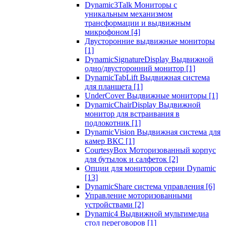
Dynamic3Talk Мониторы с
уникальным механизмом
трансформации и выдвижным
микрофоном
[4]
Двусторонние выдвижные мониторы
[1]
DynamicSignatureDisplay Выдвижной
одно/двусторонний монитор
[1]
DynamicTabLift Выдвижная система
для планшета
[1]
UnderCover Выдвижные мониторы
[1]
DynamicChairDisplay Выдвижной
монитор для встраивания в
подлокотник
[1]
DynamicVision Выдвижная система для
камер ВКС
[1]
CourtesyBox Моторизованный корпус
для бутылок и салфеток
[2]
Опции для мониторов серии Dynamic
[13]
DynamicShare система управления
[6]
Управление моторизованными
устройствами
[2]
Dynamic4 Выдвижной мультимедиа
стол переговоров
[1]