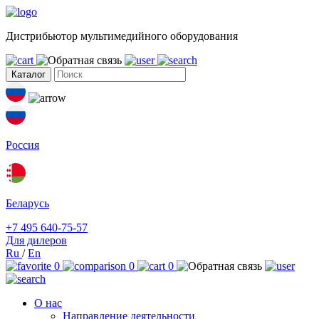
Дистрибьютор мультимедийного оборудования
Каталог
Россия
Беларусь
+7 495 640-75-57
Для дилеров
Ru
/
En
0
0
0
О нас
Направление деятельности