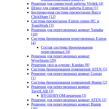
Решения для совместной работы Vivitek
[4]
Шлюз для совместной работы Extron
[1]
Беспроводная система презентации Barco
ClickShare
[12]
Система презентации Extron серии HC и
TeamWork
[3]
Решения для переговорных комнат Yamaha
[10]
Система бронирования переговорных Extron
[4]
Состав системы бронирования
переговорных
[4]
Решения для переговорных комнат
WyreStorm
[29]
Решения «все-в-одном» Kandao
[8]
Система бронирования помещений ATEN
[5]
Решение для переговорных комнат Gonsin
[1]
Система бронирования помещений Biamp
[2]
Решения для переговорных комнат
TaverLAB
[3]
BYOD/BYOM-решения
[3]
Решение для переговорных комнат ATEN
[2]
Решение для переговорных комнат Biamp
[40]