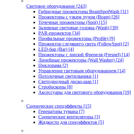
Световое оборудование
[243]
Гибридные прожекторы BeamSpotWash
[31]
Прожекторы с узким лучом (Beam)
[26]
Точечные прожекторы (Spot)
[15]
Заливные световые головы (Wash)
[39]
PAR-прожектор
[34]
Профильные прожекторы (Profile)
[9]
Прожектор следящего света (FollowSpot)
[2]
LED-бар (Bar)
[4]
Прожекторы с линзой Френеля (Fresnel)
[14]
Линейные прожекторы (Wall Washer)
[24]
Циклорама
[2]
Управление световым оборудованием
[14]
Потолочные светильники
[1]
Светодиодный диско-шар
[1]
Стробоскопы
[8]
Аксессуары для светового оборудования
[19]
Сценические спецэффекты
[15]
Генераторы тумана
[7]
Сценические вентиляторы
[3]
Жидкости для спецэффектов
[5]