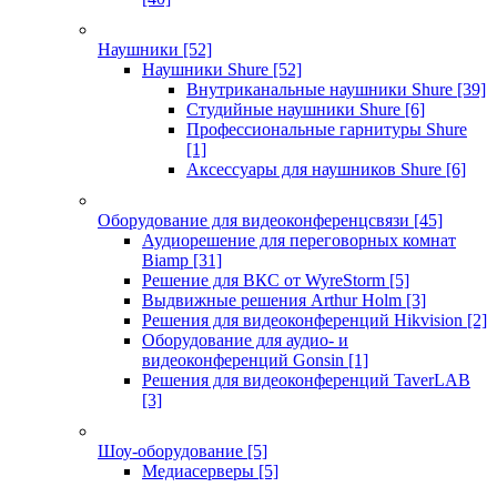
Наушники
[52]
Наушники Shure
[52]
Внутриканальные наушники Shure
[39]
Студийные наушники Shure
[6]
Профессиональные гарнитуры Shure
[1]
Аксессуары для наушников Shure
[6]
Оборудование для видеоконференцсвязи
[45]
Аудиорешение для переговорных комнат
Biamp
[31]
Решение для ВКС от WyreStorm
[5]
Выдвижные решения Arthur Holm
[3]
Решения для видеоконференций Hikvision
[2]
Оборудование для аудио- и
видеоконференций Gonsin
[1]
Решения для видеоконференций TaverLAB
[3]
Шоу-оборудование
[5]
Медиасерверы
[5]