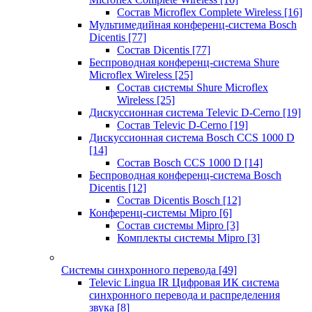
Состав Microflex Complete Wireless
[16]
Мультимедийная конференц-система Bosch
Dicentis
[77]
Состав Dicentis
[77]
Беспроводная конференц-система Shure
Microflex Wireless
[25]
Состав системы Shure Microflex
Wireless
[25]
Дискуссионная система Televic D-Cerno
[19]
Состав Televic D-Cerno
[19]
Дискуссионная система Bosch CCS 1000 D
[14]
Состав Bosch CCS 1000 D
[14]
Беспроводная конференц-система Bosch
Dicentis
[12]
Состав Dicentis Bosch
[12]
Конференц-системы Mipro
[6]
Состав системы Mipro
[3]
Комплекты системы Mipro
[3]
Системы синхронного перевода
[49]
Televic Lingua IR Цифровая ИК система
синхронного перевода и распределения
звука
[8]