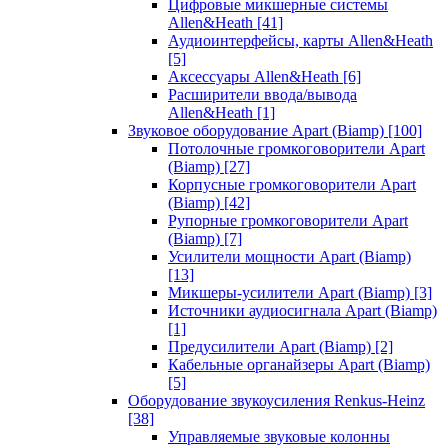
Цифровые микшерные системы
Allen&Heath
[41]
Аудиоинтерфейсы, карты Allen&Heath
[5]
Аксессуары Allen&Heath
[6]
Расширители ввода/вывода
Allen&Heath
[1]
Звуковое оборудование Apart (Biamp)
[100]
Потолочные громкоговорители Apart
(Biamp)
[27]
Корпусные громкоговорители Apart
(Biamp)
[42]
Рупорные громкоговорители Apart
(Biamp)
[7]
Усилители мощности Apart (Biamp)
[13]
Микшеры-усилители Apart (Biamp)
[3]
Источники аудиосигнала Apart (Biamp)
[1]
Предусилители Apart (Biamp)
[2]
Кабельные органайзеры Apart (Biamp)
[5]
Оборудование звукоусиления Renkus-Heinz
[38]
Управляемые звуковые колонны