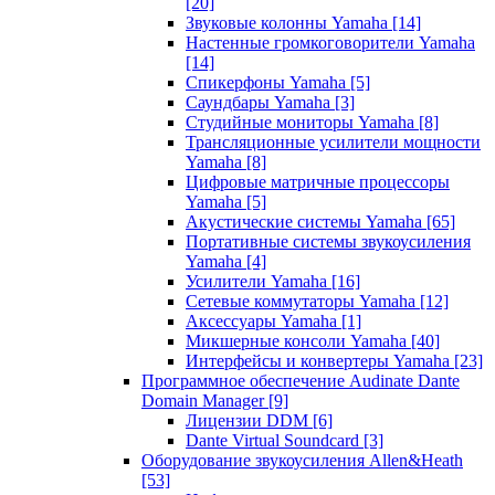
[20]
Звуковые колонны Yamaha
[14]
Настенные громкоговорители Yamaha
[14]
Спикерфоны Yamaha
[5]
Саундбары Yamaha
[3]
Студийные мониторы Yamaha
[8]
Трансляционные усилители мощности
Yamaha
[8]
Цифровые матричные процессоры
Yamaha
[5]
Акустические системы Yamaha
[65]
Портативные системы звукоусиления
Yamaha
[4]
Усилители Yamaha
[16]
Сетевые коммутаторы Yamaha
[12]
Аксессуары Yamaha
[1]
Микшерные консоли Yamaha
[40]
Интерфейсы и конвертеры Yamaha
[23]
Программное обеспечение Audinate Dante
Domain Manager
[9]
Лицензии DDM
[6]
Dante Virtual Soundcard
[3]
Оборудование звукоусиления Allen&Heath
[53]