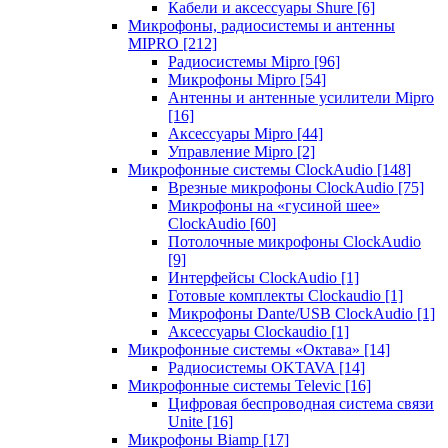
Кабели и аксессуары Shure
[6]
Микрофоны, радиосистемы и антенны
MIPRO
[212]
Радиосистемы Mipro
[96]
Микрофоны Mipro
[54]
Антенны и антенные усилители Mipro
[16]
Аксессуары Mipro
[44]
Управление Mipro
[2]
Микрофонные системы ClockAudio
[148]
Врезные микрофоны ClockAudio
[75]
Микрофоны на «гусиной шее»
ClockAudio
[60]
Потолочные микрофоны ClockAudio
[9]
Интерфейсы ClockAudio
[1]
Готовые комплекты Clockaudio
[1]
Микрофоны Dante/USB ClockAudio
[1]
Аксессуары Clockaudio
[1]
Микрофонные системы «Октава»
[14]
Радиосистемы OKTAVA
[14]
Микрофонные системы Televic
[16]
Цифровая беспроводная система связи
Unite
[16]
Микрофоны Biamp
[17]