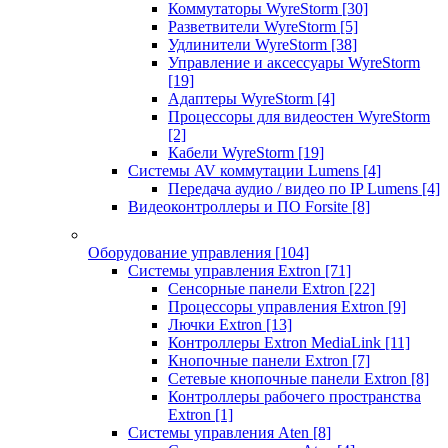
Коммутаторы WyreStorm
[30]
Разветвители WyreStorm
[5]
Удлинители WyreStorm
[38]
Управление и аксессуары WyreStorm
[19]
Адаптеры WyreStorm
[4]
Процессоры для видеостен WyreStorm
[2]
Кабели WyreStorm
[19]
Системы AV коммутации Lumens
[4]
Передача аудио / видео по IP Lumens
[4]
Видеоконтроллеры и ПО Forsite
[8]
Оборудование управления
[104]
Системы управления Extron
[71]
Сенсорные панели Extron
[22]
Процессоры управления Extron
[9]
Лючки Extron
[13]
Контроллеры Extron MediaLink
[11]
Кнопочные панели Extron
[7]
Сетевые кнопочные панели Extron
[8]
Контроллеры рабочего пространства
Extron
[1]
Системы управления Aten
[8]