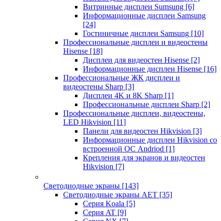
Витринные дисплеи Sumsung
[6]
Информационные дисплеи Samsung
[24]
Гостиничные дисплеи Samsung
[10]
Профессиональные дисплеи и видеостены
Hisense
[18]
Дисплеи для видеостен Hisense
[2]
Информационные дисплеи Hisense
[16]
Профессиональные ЖК дисплеи и
видеостены Sharp
[3]
Дисплеи 4K и 8K Sharp
[1]
Профессиональные дисплеи Sharp
[2]
Профессиональные дисплеи, видеостены,
LED Hikvision
[11]
Панели для видеостен Hikvision
[3]
Информационные дисплеи Hikvision со
встроенной ОС Andriod
[1]
Крепления для экранов и видеостен
Hikvision
[7]
Светодиодные экраны
[143]
Светодиодные экраны AET
[35]
Cерия Koala
[5]
Серия AT
[9]