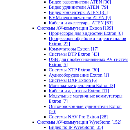
Видео разветвители ATEN
[30]
Видео удлинители ATEN
[79]
Видео конвертеры ATEN
[31]
KVM-переключатели ATEN
[9]
Кабели и аксессуары ATEN
[63]
Системы AV-коммутации Extron
[199]
Процессоры для видеостен Extron
[6]
Процессоры обработки видеосигналов
Extron
[22]
Коммутаторы Extron
[17]
Системы DTP Extron
[43]
USB для профессиональных AV-систем
Extron
[5]
Системы XTP Extron
[30]
Аудиооборудование Extron
[1]
Системы DXP Extron
[6]
Монтажные крепления Extron
[3]
Кабели и адаптеры Extron
[11]
Модульные матричные коммутаторы
Extron
[7]
Оптоволоконные удлинители Extron
[20]
Системы NAV Pro Extron
[28]
Системы AV-коммутации WyreStorm
[152]
Видео по IP WyreStorm
[35]