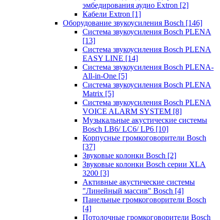
эмбедирования аудио Extron
[2]
Кабели Extron
[1]
Оборудование звукоусиления Bosch
[146]
Система звукоусиления Bosch PLENA
[13]
Система звукоусиления Bosch PLENA
EASY LINE
[14]
Система звукоусиления Bosch PLENA-
All-in-One
[5]
Система звукоусиления Bosch PLENA
Matrix
[5]
Система звукоусиления Bosch PLENA
VOICE ALARM SYSTEM
[8]
Музыкальные акустические системы
Bosch LB6/ LC6/ LP6
[10]
Корпусные громкоговорители Bosch
[37]
Звуковые колонки Bosch
[2]
Звуковые колонки Bosch серии XLA
3200
[3]
Активные акустические системы
"Линейный массив" Bosch
[4]
Панельные громкоговорители Bosch
[4]
Потолочные громкоговорители Bosch