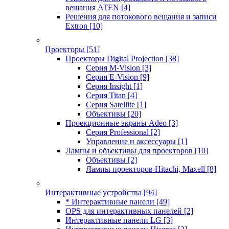
вещания ATEN
[4]
Решения для потокового вещания и записи
Extron
[10]
Проекторы
[51]
Проекторы Digital Projection
[38]
Серия M-Vision
[3]
Серия E-Vision
[9]
Серия Insight
[1]
Серия Titan
[4]
Серия Satellite
[1]
Объективы
[20]
Проекционные экраны Adeo
[3]
Серия Professional
[2]
Управление и аксессуары
[1]
Лампы и объективы для проекторов
[10]
Объективы
[2]
Лампы проекторов Hitachi, Maxell
[8]
Интерактивные устройства
[94]
* Интерактивные панели
[49]
OPS для интерактивных панелей
[2]
Интерактивные панели LG
[3]