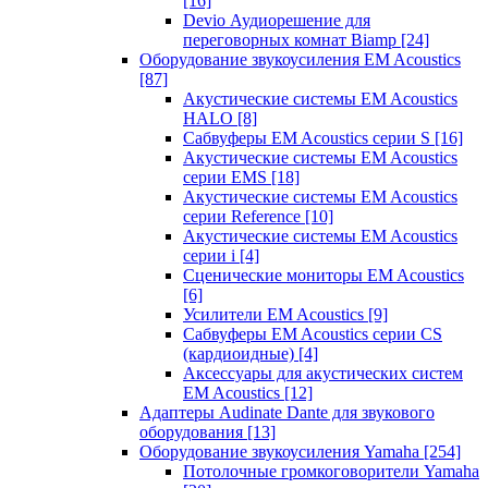
[16]
Devio Аудиорешение для
переговорных комнат Biamp
[24]
Оборудование звукоусиления EM Acoustics
[87]
Акустические системы EM Acoustics
HALO
[8]
Сабвуферы EM Acoustics серии S
[16]
Акустические системы EM Acoustics
серии EMS
[18]
Акустические системы EM Acoustics
серии Reference
[10]
Акустические системы EM Acoustics
серии i
[4]
Сценические мониторы EM Acoustics
[6]
Усилители EM Acoustics
[9]
Сабвуферы EM Acoustics серии CS
(кардиоидные)
[4]
Аксессуары для акустических систем
EM Acoustics
[12]
Адаптеры Audinate Dante для звукового
оборудования
[13]
Оборудование звукоусиления Yamaha
[254]
Потолочные громкоговорители Yamaha