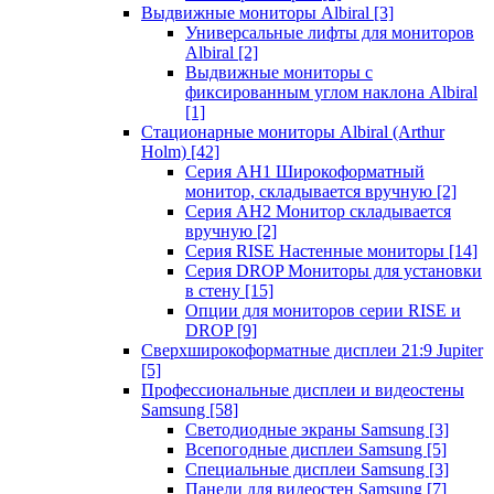
Выдвижные мониторы Albiral
[3]
Универсальные лифты для мониторов
Albiral
[2]
Выдвижные мониторы с
фиксированным углом наклона Albiral
[1]
Стационарные мониторы Albiral (Arthur
Holm)
[42]
Серия AH1 Широкоформатный
монитор, складывается вручную
[2]
Серия AH2 Монитор складывается
вручную
[2]
Серия RISE Настенные мониторы
[14]
Серия DROP Мониторы для установки
в стену
[15]
Опции для мониторов серии RISE и
DROP
[9]
Сверхширокоформатные дисплеи 21:9 Jupiter
[5]
Профессиональные дисплеи и видеостены
Samsung
[58]
Светодиодные экраны Samsung
[3]
Всепогодные дисплеи Samsung
[5]
Специальные дисплеи Samsung
[3]
Панели для видеостен Samsung
[7]