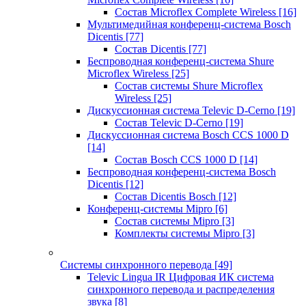
Состав Microflex Complete Wireless
[16]
Мультимедийная конференц-система Bosch
Dicentis
[77]
Состав Dicentis
[77]
Беспроводная конференц-система Shure
Microflex Wireless
[25]
Состав системы Shure Microflex
Wireless
[25]
Дискуссионная система Televic D-Cerno
[19]
Состав Televic D-Cerno
[19]
Дискуссионная система Bosch CCS 1000 D
[14]
Состав Bosch CCS 1000 D
[14]
Беспроводная конференц-система Bosch
Dicentis
[12]
Состав Dicentis Bosch
[12]
Конференц-системы Mipro
[6]
Состав системы Mipro
[3]
Комплекты системы Mipro
[3]
Системы синхронного перевода
[49]
Televic Lingua IR Цифровая ИК система
синхронного перевода и распределения
звука
[8]