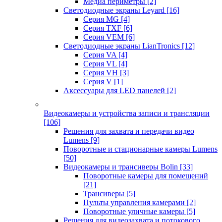
Медиа периметры
[2]
Светодиодные экраны Leyard
[16]
Серия MG
[4]
Серия TXF
[6]
Серия VEM
[6]
Светодиодные экраны LianTronics
[12]
Серия VA
[4]
Серия VL
[4]
Серия VH
[3]
Серия V
[1]
Аксессуары для LED панелей
[2]
Видеокамеры и устройства записи и трансляции
[106]
Решения для захвата и передачи видео
Lumens
[9]
Поворотные и стационарные камеры Lumens
[50]
Видеокамеры и трансиверы Bolin
[33]
Поворотные камеры для помещений
[21]
Трансиверы
[5]
Пульты управления камерами
[2]
Поворотные уличные камеры
[5]
Решения для видеозахвата и потокового