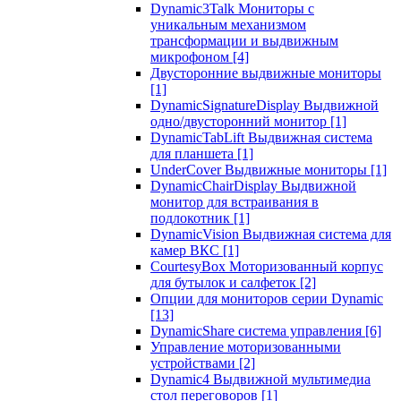
Dynamic3Talk Мониторы с
уникальным механизмом
трансформации и выдвижным
микрофоном
[4]
Двусторонние выдвижные мониторы
[1]
DynamicSignatureDisplay Выдвижной
одно/двусторонний монитор
[1]
DynamicTabLift Выдвижная система
для планшета
[1]
UnderCover Выдвижные мониторы
[1]
DynamicChairDisplay Выдвижной
монитор для встраивания в
подлокотник
[1]
DynamicVision Выдвижная система для
камер ВКС
[1]
CourtesyBox Моторизованный корпус
для бутылок и салфеток
[2]
Опции для мониторов серии Dynamic
[13]
DynamicShare система управления
[6]
Управление моторизованными
устройствами
[2]
Dynamic4 Выдвижной мультимедиа
стол переговоров
[1]