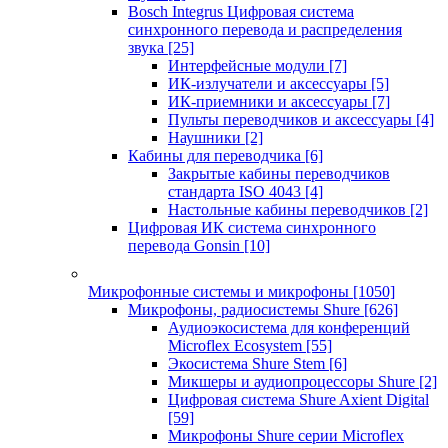
Bosch Integrus Цифровая система
синхронного перевода и распределения
звука
[25]
Интерфейсные модули
[7]
ИК-излучатели и аксессуары
[5]
ИК-приемники и аксессуары
[7]
Пульты переводчиков и аксессуары
[4]
Наушники
[2]
Кабины для переводчика
[6]
Закрытые кабины переводчиков
стандарта ISO 4043
[4]
Настольные кабины переводчиков
[2]
Цифровая ИК система синхронного
перевода Gonsin
[10]
Микрофонные системы и микрофоны
[1050]
Микрофоны, радиосистемы Shure
[626]
Аудиоэкосистема для конференций
Microflex Ecosystem
[55]
Экосистема Shure Stem
[6]
Микшеры и аудиопроцессоры Shure
[2]
Цифровая система Shure Axient Digital
[59]
Микрофоны Shure серии Microflex