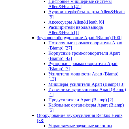
Цифровые микшерные системы
Allen&Heath
[41]
Аудиоинтерфейсы, карты Allen&Heath
[5]
Аксессуары Allen&Heath
[6]
Расширители ввода/вывода
Allen&Heath
[1]
Звуковое оборудование Apart (Biamp)
[100]
Потолочные громкоговорители Apart
(Biamp)
[27]
Корпусные громкоговорители Apart
(Biamp)
[42]
Рупорные громкоговорители Apart
(Biamp)
[7]
Усилители мощности Apart (Biamp)
[13]
Микшеры-усилители Apart (Biamp)
[3]
Источники аудиосигнала Apart (Biamp)
[1]
Предусилители Apart (Biamp)
[2]
Кабельные органайзеры Apart (Biamp)
[5]
Оборудование звукоусиления Renkus-Heinz
[38]
Управляемые звуковые колонны