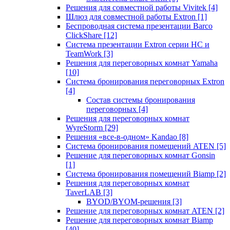
Решения для совместной работы Vivitek
[4]
Шлюз для совместной работы Extron
[1]
Беспроводная система презентации Barco
ClickShare
[12]
Система презентации Extron серии HC и
TeamWork
[3]
Решения для переговорных комнат Yamaha
[10]
Система бронирования переговорных Extron
[4]
Состав системы бронирования
переговорных
[4]
Решения для переговорных комнат
WyreStorm
[29]
Решения «все-в-одном» Kandao
[8]
Система бронирования помещений ATEN
[5]
Решение для переговорных комнат Gonsin
[1]
Система бронирования помещений Biamp
[2]
Решения для переговорных комнат
TaverLAB
[3]
BYOD/BYOM-решения
[3]
Решение для переговорных комнат ATEN
[2]
Решение для переговорных комнат Biamp
[40]