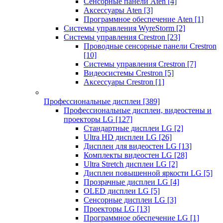
Сенсорные панели Aten
[4]
Аксессуары Aten
[3]
Программное обеспечение Aten
[1]
Системы управления WyreStorm
[2]
Системы управления Crestron
[23]
Проводные сенсорные панели Crestron
[10]
Системы управления Crestron
[7]
Видеосистемы Crestron
[5]
Аксессуары Crestron
[1]
Профессиональные дисплеи
[389]
Профессиональные дисплеи, видеостены и
проекторы LG
[127]
Стандартные дисплеи LG
[2]
Ultra HD дисплеи LG
[26]
Дисплеи для видеостен LG
[13]
Комплекты видеостен LG
[28]
Ultra Stretch дисплеи LG
[2]
Дисплеи повышенной яркости LG
[5]
Прозрачные дисплеи LG
[4]
OLED дисплеи LG
[5]
Сенсорные дисплеи LG
[3]
Проекторы LG
[13]
Программное обеспечение LG
[1]