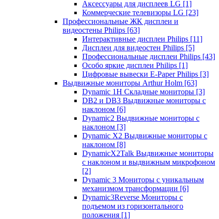
Аксессуары для дисплеев LG
[1]
Коммерческие телевизоры LG
[23]
Профессиональные ЖК дисплеи и
видеостены Philips
[63]
Интерактивные дисплеи Philips
[11]
Дисплеи для видеостен Philips
[5]
Профессиональные дисплеи Philips
[43]
Особо яркие дисплеи Philips
[1]
Цифровые вывески E-Paper Philips
[3]
Выдвижные мониторы Arthur Holm
[63]
Dynamic 1Н Складные мониторы
[3]
DB2 и DB3 Выдвижные мониторы с
наклоном
[6]
Dynamic2 Выдвижные мониторы с
наклоном
[3]
Dynamic X2 Выдвижные мониторы с
наклоном
[8]
DynamicX2Talk Выдвижные мониторы
с наклоном и выдвижным микрофоном
[2]
Dynamic 3 Мониторы с уникальным
механизмом трансформации
[6]
Dynamic3Reverse Мониторы с
подъемом из горизонтального
положения
[1]