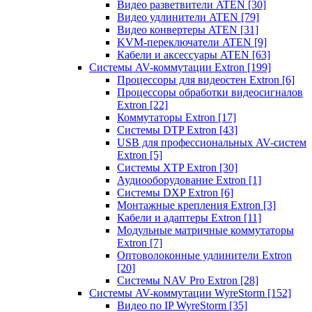
Видео разветвители ATEN
[30]
Видео удлинители ATEN
[79]
Видео конвертеры ATEN
[31]
KVM-переключатели ATEN
[9]
Кабели и аксессуары ATEN
[63]
Системы AV-коммутации Extron
[199]
Процессоры для видеостен Extron
[6]
Процессоры обработки видеосигналов
Extron
[22]
Коммутаторы Extron
[17]
Системы DTP Extron
[43]
USB для профессиональных AV-систем
Extron
[5]
Системы XTP Extron
[30]
Аудиооборудование Extron
[1]
Системы DXP Extron
[6]
Монтажные крепления Extron
[3]
Кабели и адаптеры Extron
[11]
Модульные матричные коммутаторы
Extron
[7]
Оптоволоконные удлинители Extron
[20]
Системы NAV Pro Extron
[28]
Системы AV-коммутации WyreStorm
[152]
Видео по IP WyreStorm
[35]