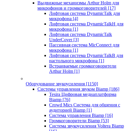
Выдвижные механизмы Arthur Holm для
микрофонов и громкоговорителей
[17]
Лифтовая система DynamicTalk для
микрофона
[4]
Лифтовая система DynamicTalkH для
микрофона
[1]
Лифтовая система DynamicTalk
UnderCover
[3]
Пассивная система MicConnect для
микрофона
[1]
Лифтовая система DynamicTalkB для
настольного микрофона
[1]
Встраиваемые громкоговорители
Arthur Holm
[1]
Оборудование звукоусиления
[1150]
Системы управления звуком Biamp
[186]
Tesira Цифровая медиаплатформа
Biamp
[76]
Crowd Mics Система для общения с
аудиторией Biamp
[1]
Система управления Biamp
[16]
Громкоговорители Biamp
[53]
Система звукоусиления Voltera Biamp