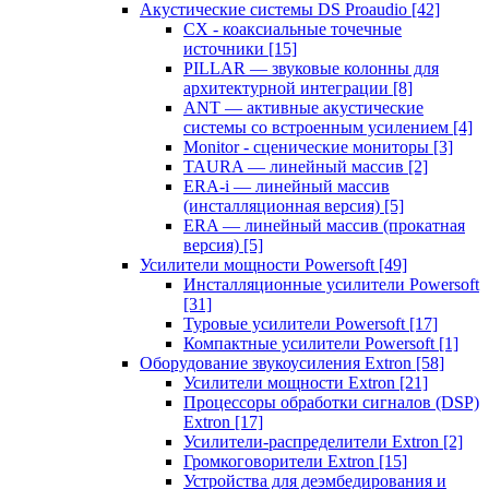
Акустические системы DS Proaudio
[42]
CX - коаксиальные точечные
источники
[15]
PILLAR — звуковые колонны для
архитектурной интеграции
[8]
ANT — активные акустические
системы со встроенным усилением
[4]
Monitor - сценические мониторы
[3]
TAURA — линейный массив
[2]
ERA-i — линейный массив
(инсталляционная версия)
[5]
ERA — линейный массив (прокатная
версия)
[5]
Усилители мощности Powersoft
[49]
Инсталляционные усилители Powersoft
[31]
Туровые усилители Powersoft
[17]
Компактные усилители Powersoft
[1]
Оборудование звукоусиления Extron
[58]
Усилители мощности Extron
[21]
Процессоры обработки сигналов (DSP)
Extron
[17]
Усилители-распределители Extron
[2]
Громкоговорители Extron
[15]
Устройства для деэмбедирования и