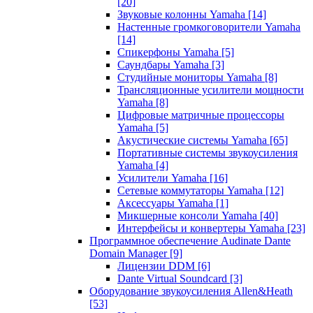
[20]
Звуковые колонны Yamaha
[14]
Настенные громкоговорители Yamaha
[14]
Спикерфоны Yamaha
[5]
Саундбары Yamaha
[3]
Студийные мониторы Yamaha
[8]
Трансляционные усилители мощности
Yamaha
[8]
Цифровые матричные процессоры
Yamaha
[5]
Акустические системы Yamaha
[65]
Портативные системы звукоусиления
Yamaha
[4]
Усилители Yamaha
[16]
Сетевые коммутаторы Yamaha
[12]
Аксессуары Yamaha
[1]
Микшерные консоли Yamaha
[40]
Интерфейсы и конвертеры Yamaha
[23]
Программное обеспечение Audinate Dante
Domain Manager
[9]
Лицензии DDM
[6]
Dante Virtual Soundcard
[3]
Оборудование звукоусиления Allen&Heath
[53]