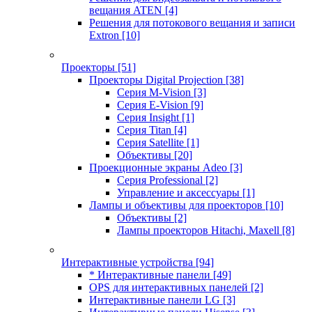
вещания ATEN
[4]
Решения для потокового вещания и записи
Extron
[10]
Проекторы
[51]
Проекторы Digital Projection
[38]
Серия M-Vision
[3]
Серия E-Vision
[9]
Серия Insight
[1]
Серия Titan
[4]
Серия Satellite
[1]
Объективы
[20]
Проекционные экраны Adeo
[3]
Серия Professional
[2]
Управление и аксессуары
[1]
Лампы и объективы для проекторов
[10]
Объективы
[2]
Лампы проекторов Hitachi, Maxell
[8]
Интерактивные устройства
[94]
* Интерактивные панели
[49]
OPS для интерактивных панелей
[2]
Интерактивные панели LG
[3]