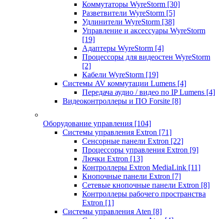
Коммутаторы WyreStorm
[30]
Разветвители WyreStorm
[5]
Удлинители WyreStorm
[38]
Управление и аксессуары WyreStorm
[19]
Адаптеры WyreStorm
[4]
Процессоры для видеостен WyreStorm
[2]
Кабели WyreStorm
[19]
Системы AV коммутации Lumens
[4]
Передача аудио / видео по IP Lumens
[4]
Видеоконтроллеры и ПО Forsite
[8]
Оборудование управления
[104]
Системы управления Extron
[71]
Сенсорные панели Extron
[22]
Процессоры управления Extron
[9]
Лючки Extron
[13]
Контроллеры Extron MediaLink
[11]
Кнопочные панели Extron
[7]
Сетевые кнопочные панели Extron
[8]
Контроллеры рабочего пространства
Extron
[1]
Системы управления Aten
[8]