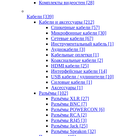
Комплекты видеостен
[28]
Кабели
[339]
Кабели и аксессуары
[212]
Спикерные кабели
[57]
Микрофонные кабели
[30]
Сетевые кабели
[67]
Инструментальный кабель
[1]
Аудиокабели
[3]
Кабельные оплетки
[1]
Коаксиальные кабели
[2]
HDMI кабели
[25]
Интерфейсные кабели
[14]
USB кабели / удлинители
[10]
Силовые кабели
[1]
Аксессуары
[1]
Разъёмы
[102]
Разъёмы XLR
[27]
Разъёмы BNC
[7]
Разъёмы POWERCON
[6]
Разъёмы RCA
[2]
Разъёмы RJ45
[3]
Разъёмы Jack
[25]
Разъёмы Speakon
[32]