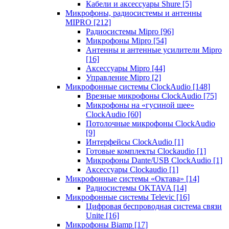
Кабели и аксессуары Shure
[5]
Микрофоны, радиосистемы и антенны
MIPRO
[212]
Радиосистемы Mipro
[96]
Микрофоны Mipro
[54]
Антенны и антенные усилители Mipro
[16]
Аксессуары Mipro
[44]
Управление Mipro
[2]
Микрофонные системы ClockAudio
[148]
Врезные микрофоны ClockAudio
[75]
Микрофоны на «гусиной шее»
ClockAudio
[60]
Потолочные микрофоны ClockAudio
[9]
Интерфейсы ClockAudio
[1]
Готовые комплекты Clockaudio
[1]
Микрофоны Dante/USB ClockAudio
[1]
Аксессуары Clockaudio
[1]
Микрофонные системы «Октава»
[14]
Радиосистемы OKTAVA
[14]
Микрофонные системы Televic
[16]
Цифровая беспроводная система связи
Unite
[16]
Микрофоны Biamp
[17]