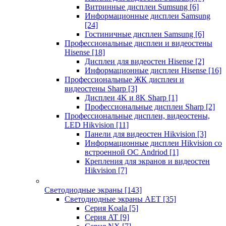
Витринные дисплеи Sumsung
[6]
Информационные дисплеи Samsung
[24]
Гостиничные дисплеи Samsung
[6]
Профессиональные дисплеи и видеостены
Hisense
[18]
Дисплеи для видеостен Hisense
[2]
Информационные дисплеи Hisense
[16]
Профессиональные ЖК дисплеи и
видеостены Sharp
[3]
Дисплеи 4K и 8K Sharp
[1]
Профессиональные дисплеи Sharp
[2]
Профессиональные дисплеи, видеостены,
LED Hikvision
[11]
Панели для видеостен Hikvision
[3]
Информационные дисплеи Hikvision со
встроенной ОС Andriod
[1]
Крепления для экранов и видеостен
Hikvision
[7]
Светодиодные экраны
[143]
Светодиодные экраны AET
[35]
Cерия Koala
[5]
Серия AT
[9]