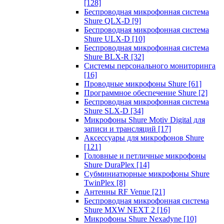
[128]
Беспроводная микрофонная система
Shure QLX-D
[9]
Беспроводная микрофонная система
Shure ULX-D
[10]
Беспроводная микрофонная система
Shure BLX-R
[32]
Системы персонального мониторинга
[16]
Проводные микрофоны Shure
[61]
Программное обеспечение Shure
[2]
Беспроводная микрофонная система
Shure SLX-D
[34]
Микрофоны Shure Motiv Digital для
записи и трансляций
[17]
Аксессуары для микрофонов Shure
[121]
Головные и петличные микрофоны
Shure DuraPlex
[14]
Субминиатюрные микрофоны Shure
TwinPlex
[8]
Антенны RF Venue
[21]
Беспроводная микрофонная система
Shure MXW NEXT 2
[16]
Микрофоны Shure Nexadyne
[10]