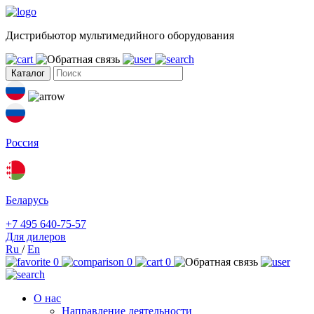
Дистрибьютор мультимедийного оборудования
Каталог
Россия
Беларусь
+7 495 640-75-57
Для дилеров
Ru
/
En
0
0
0
О нас
Направление деятельности