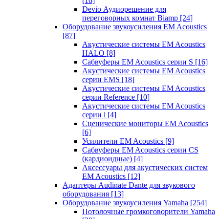
[16]
Devio Аудиорешение для
переговорных комнат Biamp
[24]
Оборудование звукоусиления EM Acoustics
[87]
Акустические системы EM Acoustics
HALO
[8]
Сабвуферы EM Acoustics серии S
[16]
Акустические системы EM Acoustics
серии EMS
[18]
Акустические системы EM Acoustics
серии Reference
[10]
Акустические системы EM Acoustics
серии i
[4]
Сценические мониторы EM Acoustics
[6]
Усилители EM Acoustics
[9]
Сабвуферы EM Acoustics серии CS
(кардиоидные)
[4]
Аксессуары для акустических систем
EM Acoustics
[12]
Адаптеры Audinate Dante для звукового
оборудования
[13]
Оборудование звукоусиления Yamaha
[254]
Потолочные громкоговорители Yamaha