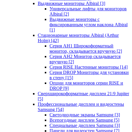
Выдвижные мониторы Albiral
[3]
Универсальные лифты для мониторов
Albiral
[2]
Выдвижные мониторы с
фиксированным углом наклона Albiral
[1]
Стационарные мониторы Albiral (Arthur
Holm)
[42]
Серия AH1 Широкоформатный
монитор, складывается вручную
[2]
Серия AH2 Монитор складывается
вручную
[2]
Серия RISE Настенные мониторы
[14]
Серия DROP Мониторы для установки
в стену
[15]
Опции для мониторов серии RISE и
DROP
[9]
Сверхширокоформатные дисплеи 21:9 Jupiter
[5]
Профессиональные дисплеи и видеостены
Samsung
[54]
Светодиодные экраны Samsung
[3]
Всепогодные дисплеи Samsung
[5]
Специальные дисплеи Samsung
[3]
Панели для видеостен Samsung
[7]