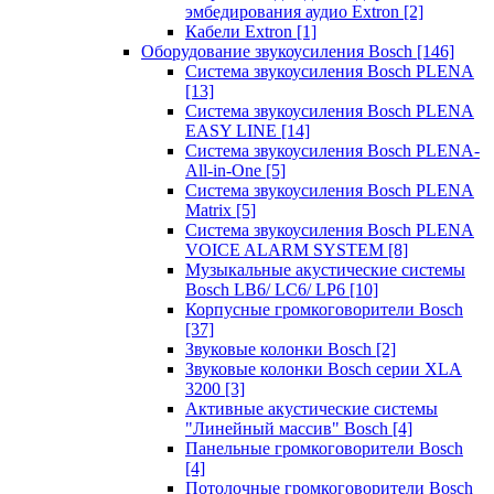
эмбедирования аудио Extron
[2]
Кабели Extron
[1]
Оборудование звукоусиления Bosch
[146]
Система звукоусиления Bosch PLENA
[13]
Система звукоусиления Bosch PLENA
EASY LINE
[14]
Система звукоусиления Bosch PLENA-
All-in-One
[5]
Система звукоусиления Bosch PLENA
Matrix
[5]
Система звукоусиления Bosch PLENA
VOICE ALARM SYSTEM
[8]
Музыкальные акустические системы
Bosch LB6/ LC6/ LP6
[10]
Корпусные громкоговорители Bosch
[37]
Звуковые колонки Bosch
[2]
Звуковые колонки Bosch серии XLA
3200
[3]
Активные акустические системы
"Линейный массив" Bosch
[4]
Панельные громкоговорители Bosch
[4]
Потолочные громкоговорители Bosch