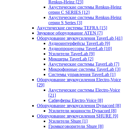
Renkus-Heinz
[23]
Акустические системы Renkus-Heinz
серии C SERIES
[12]
Акустические системы Renkus-Heinz
серии S Series
[3]
Акустические системы TEFRA
[15]
Звуковое оборудование ATEN
[7]
Оборудование звукоусиления TaverLab
[41]
Аудиоинтерфейсы TaverLab
[9]
Аудиопроцессоры TaverLab
[10]
Усилители TaverLab
[9]
Микшеры TaverLab
[2]
Акустические системы TaverLab
[7]
Микрофонные системы TaverLab
[3]
Системы управления TaverLab
[1]
Оборудование звукоусиления Electro-Voice
[29]
Акустические системы Electro-Voice
[21]
Сабвуферы Electro-Voice
[8]
Оборудование звукоусиления Dynacord
[8]
Усилители мощности Dynacord
[8]
Оборудование звукоусиления SHURE
[9]
Усилители Shure
[1]
Громкоговорители Shure
[8]