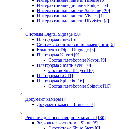
Интерактивные панели Hisense
[3]
Интерактивные дисплеи Philips
[12]
Интерактивные панели Samsung
[20]
Интерактивные панели Vivitek
[1]
Интерактивные панели Hikvision
[4]
Системы Digital Signage
[50]
Платформа Innes
[5]
Системы бронирования помещений
[6]
Комплекты Digital Signage
[3]
Платформа Navori
[9]
Состав платформы Navori
[9]
Платформа SmartPlayer
[10]
Состав SmartPlayer
[10]
Платформа LG
[1]
Платформа Spinetix
[16]
Состав платформы Spinetix
[16]
Документ-камеры
[7]
Документ-камеры Lumens
[7]
Решения для переговорных комнат
[130]
Звуковые экосистемы Shure
[6]
Экосистема Shure Stem
[6]