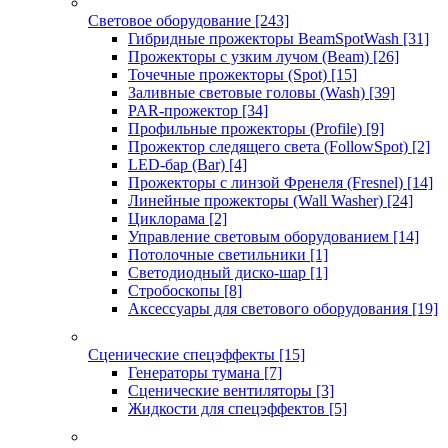
Световое оборудование
[243]
Гибридные прожекторы BeamSpotWash
[31]
Прожекторы с узким лучом (Beam)
[26]
Точечные прожекторы (Spot)
[15]
Заливные световые головы (Wash)
[39]
PAR-прожектор
[34]
Профильные прожекторы (Profile)
[9]
Прожектор следящего света (FollowSpot)
[2]
LED-бар (Bar)
[4]
Прожекторы с линзой Френеля (Fresnel)
[14]
Линейные прожекторы (Wall Washer)
[24]
Циклорама
[2]
Управление световым оборудованием
[14]
Потолочные светильники
[1]
Светодиодный диско-шар
[1]
Стробоскопы
[8]
Аксессуары для светового оборудования
[19]
Сценические спецэффекты
[15]
Генераторы тумана
[7]
Сценические вентиляторы
[3]
Жидкости для спецэффектов
[5]