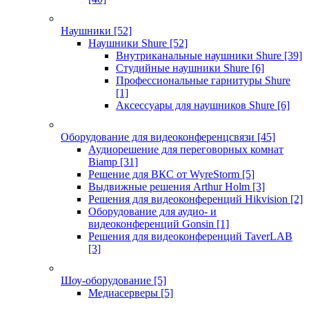
Наушники
[52]
Наушники Shure
[52]
Внутриканальные наушники Shure
[39]
Студийные наушники Shure
[6]
Профессиональные гарнитуры Shure
[1]
Аксессуары для наушников Shure
[6]
Оборудование для видеоконференцсвязи
[45]
Аудиорешение для переговорных комнат
Biamp
[31]
Решение для ВКС от WyreStorm
[5]
Выдвижные решения Arthur Holm
[3]
Решения для видеоконференций Hikvision
[2]
Оборудование для аудио- и
видеоконференций Gonsin
[1]
Решения для видеоконференций TaverLAB
[3]
Шоу-оборудование
[5]
Медиасерверы
[5]