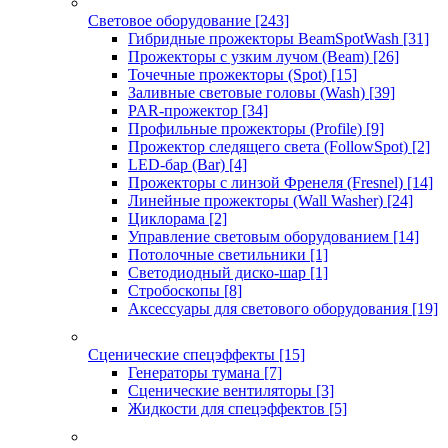
Световое оборудование
[243]
Гибридные прожекторы BeamSpotWash
[31]
Прожекторы с узким лучом (Beam)
[26]
Точечные прожекторы (Spot)
[15]
Заливные световые головы (Wash)
[39]
PAR-прожектор
[34]
Профильные прожекторы (Profile)
[9]
Прожектор следящего света (FollowSpot)
[2]
LED-бар (Bar)
[4]
Прожекторы с линзой Френеля (Fresnel)
[14]
Линейные прожекторы (Wall Washer)
[24]
Циклорама
[2]
Управление световым оборудованием
[14]
Потолочные светильники
[1]
Светодиодный диско-шар
[1]
Стробоскопы
[8]
Аксессуары для светового оборудования
[19]
Сценические спецэффекты
[15]
Генераторы тумана
[7]
Сценические вентиляторы
[3]
Жидкости для спецэффектов
[5]