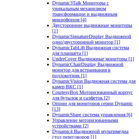
Dynamic3Talk Мониторы с
уникальным механизмом
трансформации и выдвижным
микрофоном
[4]
Двусторонние выдвижные мониторы
[1]
DynamicSignatureDisplay Выдвижной
одно/двусторонний монитор
[1]
DynamicTabLift Выдвижная система
для планшета
[1]
UnderCover Выдвижные мониторы
[1]
DynamicChairDisplay Выдвижной
монитор для встраивания в
подлокотник
[1]
DynamicVision Выдвижная система для
камер ВКС
[1]
CourtesyBox Моторизованный корпус
для бутылок и салфеток
[2]
Опции для мониторов серии Dynamic
[13]
DynamicShare система управления
[6]
Управление моторизованными
устройствами
[2]
Dynamic4 Выдвижной мультимедиа
стол переговоров
[1]