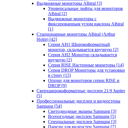
Выдвижные мониторы Albiral
[3]
Универсальные лифты для мониторов
Albiral
[2]
Выдвижные мониторы с
фиксированным углом наклона Albiral
[1]
Стационарные мониторы Albiral (Arthur
Holm)
[42]
Серия AH1 Широкоформатный
монитор, складывается вручную
[2]
Серия AH2 Монитор складывается
вручную
[2]
Серия RISE Настенные мониторы
[14]
Серия DROP Мониторы для установки
в стену
[15]
Опции для мониторов серии RISE и
DROP
[9]
Сверхширокоформатные дисплеи 21:9 Jupiter
[5]
Профессиональные дисплеи и видеостены
Samsung
[54]
Светодиодные экраны Samsung
[3]
Всепогодные дисплеи Samsung
[5]
Специальные дисплеи Samsung
[3]
Панели для видеостен Samsung
[7]