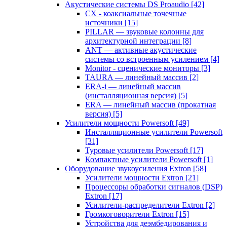
Акустические системы DS Proaudio
[42]
CX - коаксиальные точечные
источники
[15]
PILLAR — звуковые колонны для
архитектурной интеграции
[8]
ANT — активные акустические
системы со встроенным усилением
[4]
Monitor - сценические мониторы
[3]
TAURA — линейный массив
[2]
ERA-i — линейный массив
(инсталляционная версия)
[5]
ERA — линейный массив (прокатная
версия)
[5]
Усилители мощности Powersoft
[49]
Инсталляционные усилители Powersoft
[31]
Туровые усилители Powersoft
[17]
Компактные усилители Powersoft
[1]
Оборудование звукоусиления Extron
[58]
Усилители мощности Extron
[21]
Процессоры обработки сигналов (DSP)
Extron
[17]
Усилители-распределители Extron
[2]
Громкоговорители Extron
[15]
Устройства для деэмбедирования и