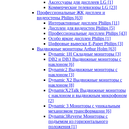
Аксессуары для дисплеев LG
[1]
Коммерческие телевизоры LG
[23]
Профессиональные ЖК дисплеи и
видеостены Philips
[63]
Интерактивные дисплеи Philips
[11]
Дисплеи для видеостен Philips
[5]
Профессиональные дисплеи Philips
[43]
Особо яркие дисплеи Philips
[1]
Цифровые вывески E-Paper Philips
[3]
Выдвижные мониторы Arthur Holm
[63]
Dynamic 1Н Складные мониторы
[3]
DB2 и DB3 Выдвижные мониторы с
наклоном
[6]
Dynamic2 Выдвижные мониторы с
наклоном
[3]
Dynamic X2 Выдвижные мониторы с
наклоном
[8]
DynamicX2Talk Выдвижные мониторы
с наклоном и выдвижным микрофоном
[2]
Dynamic 3 Мониторы с уникальным
механизмом трансформации
[6]
Dynamic3Reverse Мониторы с
подъемом из горизонтального
положения
[1]