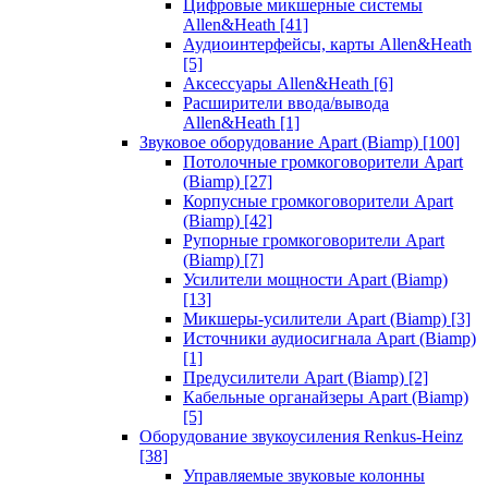
Цифровые микшерные системы
Allen&Heath
[41]
Аудиоинтерфейсы, карты Allen&Heath
[5]
Аксессуары Allen&Heath
[6]
Расширители ввода/вывода
Allen&Heath
[1]
Звуковое оборудование Apart (Biamp)
[100]
Потолочные громкоговорители Apart
(Biamp)
[27]
Корпусные громкоговорители Apart
(Biamp)
[42]
Рупорные громкоговорители Apart
(Biamp)
[7]
Усилители мощности Apart (Biamp)
[13]
Микшеры-усилители Apart (Biamp)
[3]
Источники аудиосигнала Apart (Biamp)
[1]
Предусилители Apart (Biamp)
[2]
Кабельные органайзеры Apart (Biamp)
[5]
Оборудование звукоусиления Renkus-Heinz
[38]
Управляемые звуковые колонны