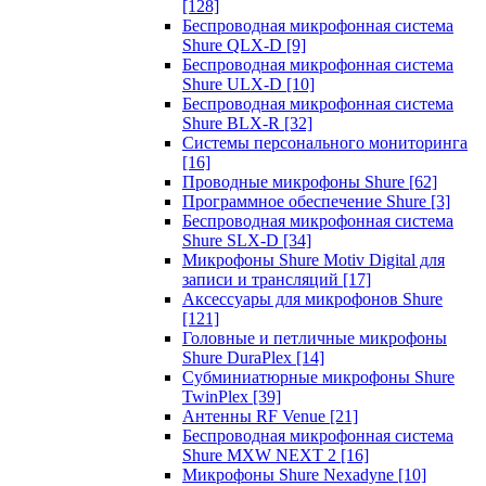
[128]
Беспроводная микрофонная система
Shure QLX-D
[9]
Беспроводная микрофонная система
Shure ULX-D
[10]
Беспроводная микрофонная система
Shure BLX-R
[32]
Системы персонального мониторинга
[16]
Проводные микрофоны Shure
[62]
Программное обеспечение Shure
[3]
Беспроводная микрофонная система
Shure SLX-D
[34]
Микрофоны Shure Motiv Digital для
записи и трансляций
[17]
Аксессуары для микрофонов Shure
[121]
Головные и петличные микрофоны
Shure DuraPlex
[14]
Субминиатюрные микрофоны Shure
TwinPlex
[39]
Антенны RF Venue
[21]
Беспроводная микрофонная система
Shure MXW NEXT 2
[16]
Микрофоны Shure Nexadyne
[10]