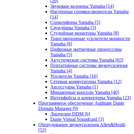
[20]
Звуковые колонны Yamaha
[14]
Настенные громкоговорители Yamaha
[14]
Спикерфоны Yamaha
[5]
Саундбары Yamaha
[3]
Студийные мониторы Yamaha
[8]
Трансляционные усилители мощности
Yamaha
[8]
Цифровые матричные процессоры
Yamaha
[5]
Акустические системы Yamaha
[65]
Портативные системы звукоусиления
Yamaha
[4]
Усилители Yamaha
[16]
Сетевые коммутаторы Yamaha
[12]
Аксессуары Yamaha
[1]
Микшерные консоли Yamaha
[40]
Интерфейсы и конвертеры Yamaha
[23]
Программное обеспечение Audinate Dante
Domain Manager
[9]
Лицензии DDM
[6]
Dante Virtual Soundcard
[3]
Оборудование звукоусиления Allen&Heath
[53]