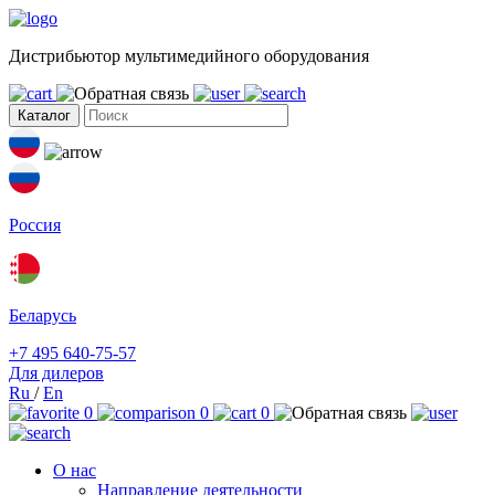
Дистрибьютор мультимедийного оборудования
Каталог
Россия
Беларусь
+7 495 640-75-57
Для дилеров
Ru
/
En
0
0
0
О нас
Направление деятельности