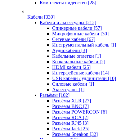
Комплекты видеостен
[28]
Кабели
[339]
Кабели и аксессуары
[212]
Спикерные кабели
[57]
Микрофонные кабели
[30]
Сетевые кабели
[67]
Инструментальный кабель
[1]
Аудиокабели
[3]
Кабельные оплетки
[1]
Коаксиальные кабели
[2]
HDMI кабели
[25]
Интерфейсные кабели
[14]
USB кабели / удлинители
[10]
Силовые кабели
[1]
Аксессуары
[1]
Разъёмы
[102]
Разъёмы XLR
[27]
Разъёмы BNC
[7]
Разъёмы POWERCON
[6]
Разъёмы RCA
[2]
Разъёмы RJ45
[3]
Разъёмы Jack
[25]
Разъёмы Speakon
[32]