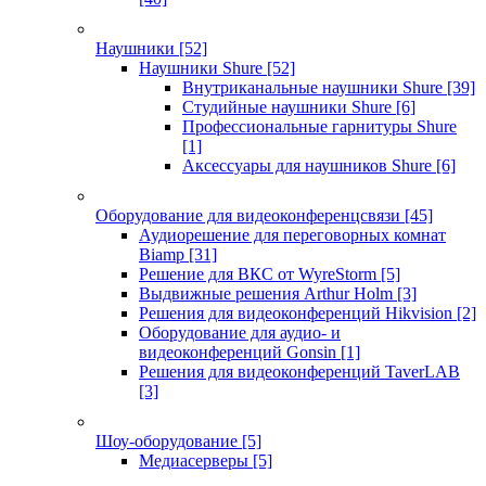
Наушники
[52]
Наушники Shure
[52]
Внутриканальные наушники Shure
[39]
Студийные наушники Shure
[6]
Профессиональные гарнитуры Shure
[1]
Аксессуары для наушников Shure
[6]
Оборудование для видеоконференцсвязи
[45]
Аудиорешение для переговорных комнат
Biamp
[31]
Решение для ВКС от WyreStorm
[5]
Выдвижные решения Arthur Holm
[3]
Решения для видеоконференций Hikvision
[2]
Оборудование для аудио- и
видеоконференций Gonsin
[1]
Решения для видеоконференций TaverLAB
[3]
Шоу-оборудование
[5]
Медиасерверы
[5]