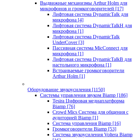
Выдвижные механизмы Arthur Holm для
микрофонов и громкоговорителей
[17]
Лифтовая система DynamicTalk для
микрофона
[4]
Лифтовая система DynamicTalkH для
микрофона
[1]
Лифтовая система DynamicTalk
UnderCover
[3]
Пассивная система MicConnect для
микрофона
[1]
Лифтовая система DynamicTalkB для
настольного микрофона
[1]
Встраиваемые громкоговорители
Arthur Holm
[1]
Оборудование звукоусиления
[1150]
Системы управления звуком Biamp
[186]
Tesira Цифровая медиаплатформа
Biamp
[76]
Crowd Mics Система для общения с
аудиторией Biamp
[1]
Система управления Biamp
[16]
Громкоговорители Biamp
[53]
Система звукоусиления Voltera Biamp