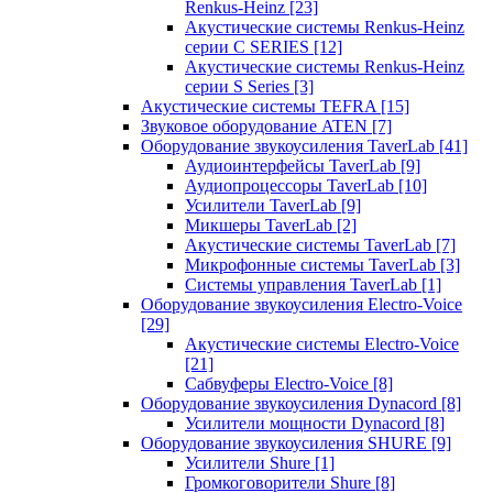
Renkus-Heinz
[23]
Акустические системы Renkus-Heinz
серии C SERIES
[12]
Акустические системы Renkus-Heinz
серии S Series
[3]
Акустические системы TEFRA
[15]
Звуковое оборудование ATEN
[7]
Оборудование звукоусиления TaverLab
[41]
Аудиоинтерфейсы TaverLab
[9]
Аудиопроцессоры TaverLab
[10]
Усилители TaverLab
[9]
Микшеры TaverLab
[2]
Акустические системы TaverLab
[7]
Микрофонные системы TaverLab
[3]
Системы управления TaverLab
[1]
Оборудование звукоусиления Electro-Voice
[29]
Акустические системы Electro-Voice
[21]
Сабвуферы Electro-Voice
[8]
Оборудование звукоусиления Dynacord
[8]
Усилители мощности Dynacord
[8]
Оборудование звукоусиления SHURE
[9]
Усилители Shure
[1]
Громкоговорители Shure
[8]