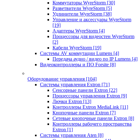
Коммутаторы WyreStorm
[30]
Разветвители WyreStorm
[5]
Удлинители WyreStorm
[38]
Управление и аксессуары WyreStorm
[19]
Адаптеры WyreStorm
[4]
Процессоры для видеостен WyreStorm
[2]
Кабели WyreStorm
[19]
Системы AV коммутации Lumens
[4]
Передача аудио / видео по IP Lumens
[4]
Видеоконтроллеры и ПО Forsite
[8]
Оборудование управления
[104]
Системы управления Extron
[71]
Сенсорные панели Extron
[22]
Процессоры управления Extron
[9]
Лючки Extron
[13]
Контроллеры Extron MediaLink
[11]
Кнопочные панели Extron
[7]
Сетевые кнопочные панели Extron
[8]
Контроллеры рабочего пространства
Extron
[1]
Системы управления Aten
[8]