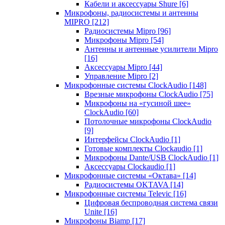
Кабели и аксессуары Shure
[6]
Микрофоны, радиосистемы и антенны
MIPRO
[212]
Радиосистемы Mipro
[96]
Микрофоны Mipro
[54]
Антенны и антенные усилители Mipro
[16]
Аксессуары Mipro
[44]
Управление Mipro
[2]
Микрофонные системы ClockAudio
[148]
Врезные микрофоны ClockAudio
[75]
Микрофоны на «гусиной шее»
ClockAudio
[60]
Потолочные микрофоны ClockAudio
[9]
Интерфейсы ClockAudio
[1]
Готовые комплекты Clockaudio
[1]
Микрофоны Dante/USB ClockAudio
[1]
Аксессуары Clockaudio
[1]
Микрофонные системы «Октава»
[14]
Радиосистемы OKTAVA
[14]
Микрофонные системы Televic
[16]
Цифровая беспроводная система связи
Unite
[16]
Микрофоны Biamp
[17]