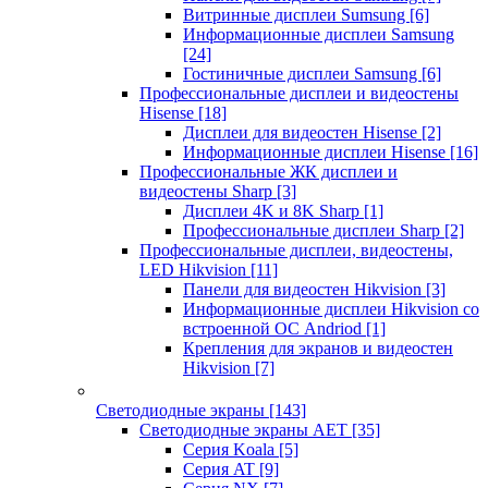
Витринные дисплеи Sumsung
[6]
Информационные дисплеи Samsung
[24]
Гостиничные дисплеи Samsung
[6]
Профессиональные дисплеи и видеостены
Hisense
[18]
Дисплеи для видеостен Hisense
[2]
Информационные дисплеи Hisense
[16]
Профессиональные ЖК дисплеи и
видеостены Sharp
[3]
Дисплеи 4K и 8K Sharp
[1]
Профессиональные дисплеи Sharp
[2]
Профессиональные дисплеи, видеостены,
LED Hikvision
[11]
Панели для видеостен Hikvision
[3]
Информационные дисплеи Hikvision со
встроенной ОС Andriod
[1]
Крепления для экранов и видеостен
Hikvision
[7]
Светодиодные экраны
[143]
Светодиодные экраны AET
[35]
Cерия Koala
[5]
Серия AT
[9]