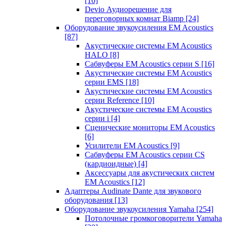
[16]
Devio Аудиорешение для
переговорных комнат Biamp
[24]
Оборудование звукоусиления EM Acoustics
[87]
Акустические системы EM Acoustics
HALO
[8]
Сабвуферы EM Acoustics серии S
[16]
Акустические системы EM Acoustics
серии EMS
[18]
Акустические системы EM Acoustics
серии Reference
[10]
Акустические системы EM Acoustics
серии i
[4]
Сценические мониторы EM Acoustics
[6]
Усилители EM Acoustics
[9]
Сабвуферы EM Acoustics серии CS
(кардиоидные)
[4]
Аксессуары для акустических систем
EM Acoustics
[12]
Адаптеры Audinate Dante для звукового
оборудования
[13]
Оборудование звукоусиления Yamaha
[254]
Потолочные громкоговорители Yamaha