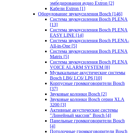
эмбедирования аудио Extron
[2]
Кабели Extron
[1]
Оборудование звукоусиления Bosch
[146]
Система звукоусиления Bosch PLENA
[13]
Система звукоусиления Bosch PLENA
EASY LINE
[14]
Система звукоусиления Bosch PLENA-
All-in-One
[5]
Система звукоусиления Bosch PLENA
Matrix
[5]
Система звукоусиления Bosch PLENA
VOICE ALARM SYSTEM
[8]
Музыкальные акустические системы
Bosch LB6/ LC6/ LP6
[10]
Корпусные громкоговорители Bosch
[37]
Звуковые колонки Bosch
[2]
Звуковые колонки Bosch серии XLA
3200
[3]
Активные акустические системы
"Линейный массив" Bosch
[4]
Панельные громкоговорители Bosch
[4]
Потолочные громкоговорители Bosch