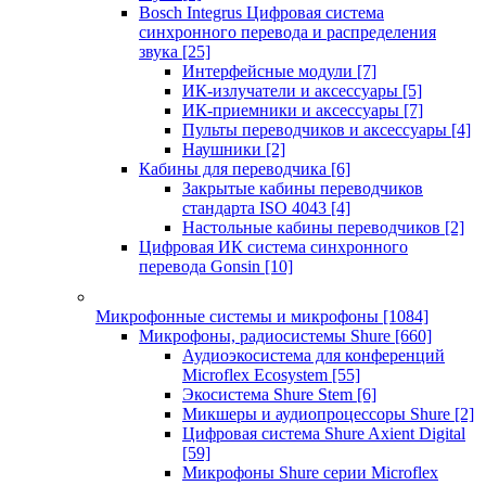
Bosch Integrus Цифровая система
синхронного перевода и распределения
звука
[25]
Интерфейсные модули
[7]
ИК-излучатели и аксессуары
[5]
ИК-приемники и аксессуары
[7]
Пульты переводчиков и аксессуары
[4]
Наушники
[2]
Кабины для переводчика
[6]
Закрытые кабины переводчиков
стандарта ISO 4043
[4]
Настольные кабины переводчиков
[2]
Цифровая ИК система синхронного
перевода Gonsin
[10]
Микрофонные системы и микрофоны
[1084]
Микрофоны, радиосистемы Shure
[660]
Аудиоэкосистема для конференций
Microflex Ecosystem
[55]
Экосистема Shure Stem
[6]
Микшеры и аудиопроцессоры Shure
[2]
Цифровая система Shure Axient Digital
[59]
Микрофоны Shure серии Microflex