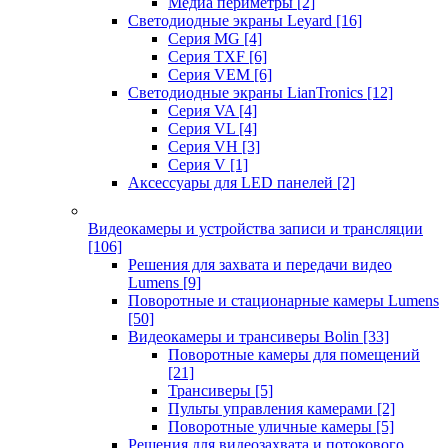
Медиа периметры
[2]
Светодиодные экраны Leyard
[16]
Серия MG
[4]
Серия TXF
[6]
Серия VEM
[6]
Светодиодные экраны LianTronics
[12]
Серия VA
[4]
Серия VL
[4]
Серия VH
[3]
Серия V
[1]
Аксессуары для LED панелей
[2]
Видеокамеры и устройства записи и трансляции
[106]
Решения для захвата и передачи видео
Lumens
[9]
Поворотные и стационарные камеры Lumens
[50]
Видеокамеры и трансиверы Bolin
[33]
Поворотные камеры для помещений
[21]
Трансиверы
[5]
Пульты управления камерами
[2]
Поворотные уличные камеры
[5]
Решения для видеозахвата и потокового