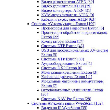
Видео разветвители ATEN
[30]
Видео удлинители ATEN
[79]
Видео конвертеры ATEN
[31]
KVM-переключатели ATEN
[9]
Кабели и аксессуары ATEN
[63]
Системы AV-коммутации Extron
[199]
Процессоры для видеостен Extron
[6]
Процессоры обработки видеосигналов
Extron
[22]
Коммутаторы Extron
[17]
Системы DTP Extron
[43]
USB для профессиональных AV-систем
Extron
[5]
Системы XTP Extron
[30]
Аудиооборудование Extron
[1]
Системы DXP Extron
[6]
Монтажные крепления Extron
[3]
Кабели и адаптеры Extron
[11]
Модульные матричные коммутаторы
Extron
[7]
Оптоволоконные удлинители Extron
[20]
Системы NAV Pro Extron
[28]
Системы AV-коммутации WyreStorm
[152]
Видео по IP WyreStorm
[35]