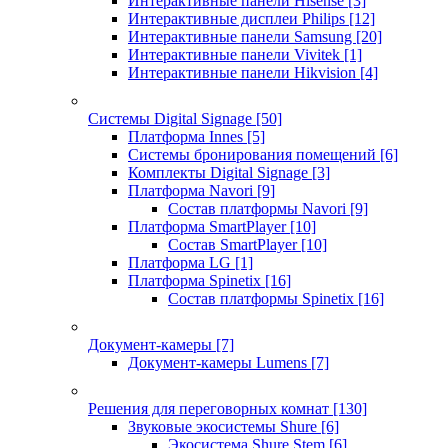
Интерактивные панели Hisense
[3]
Интерактивные дисплеи Philips
[12]
Интерактивные панели Samsung
[20]
Интерактивные панели Vivitek
[1]
Интерактивные панели Hikvision
[4]
Системы Digital Signage
[50]
Платформа Innes
[5]
Системы бронирования помещений
[6]
Комплекты Digital Signage
[3]
Платформа Navori
[9]
Состав платформы Navori
[9]
Платформа SmartPlayer
[10]
Состав SmartPlayer
[10]
Платформа LG
[1]
Платформа Spinetix
[16]
Состав платформы Spinetix
[16]
Документ-камеры
[7]
Документ-камеры Lumens
[7]
Решения для переговорных комнат
[130]
Звуковые экосистемы Shure
[6]
Экосистема Shure Stem
[6]