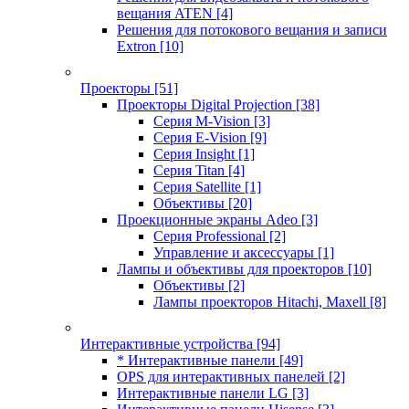
вещания ATEN
[4]
Решения для потокового вещания и записи
Extron
[10]
Проекторы
[51]
Проекторы Digital Projection
[38]
Серия M-Vision
[3]
Серия E-Vision
[9]
Серия Insight
[1]
Серия Titan
[4]
Серия Satellite
[1]
Объективы
[20]
Проекционные экраны Adeo
[3]
Серия Professional
[2]
Управление и аксессуары
[1]
Лампы и объективы для проекторов
[10]
Объективы
[2]
Лампы проекторов Hitachi, Maxell
[8]
Интерактивные устройства
[94]
* Интерактивные панели
[49]
OPS для интерактивных панелей
[2]
Интерактивные панели LG
[3]