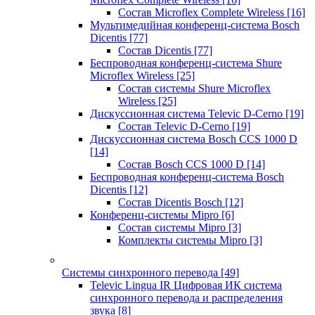
Состав Microflex Complete Wireless
[16]
Мультимедийная конференц-система Bosch
Dicentis
[77]
Состав Dicentis
[77]
Беспроводная конференц-система Shure
Microflex Wireless
[25]
Состав системы Shure Microflex
Wireless
[25]
Дискуссионная система Televic D-Cerno
[19]
Состав Televic D-Cerno
[19]
Дискуссионная система Bosch CCS 1000 D
[14]
Состав Bosch CCS 1000 D
[14]
Беспроводная конференц-система Bosch
Dicentis
[12]
Состав Dicentis Bosch
[12]
Конференц-системы Mipro
[6]
Состав системы Mipro
[3]
Комплекты системы Mipro
[3]
Системы синхронного перевода
[49]
Televic Lingua IR Цифровая ИК система
синхронного перевода и распределения
звука
[8]