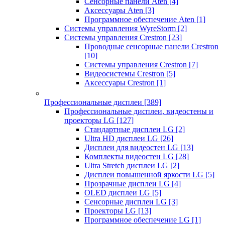
Сенсорные панели Aten
[4]
Аксессуары Aten
[3]
Программное обеспечение Aten
[1]
Системы управления WyreStorm
[2]
Системы управления Crestron
[23]
Проводные сенсорные панели Crestron
[10]
Системы управления Crestron
[7]
Видеосистемы Crestron
[5]
Аксессуары Crestron
[1]
Профессиональные дисплеи
[389]
Профессиональные дисплеи, видеостены и
проекторы LG
[127]
Стандартные дисплеи LG
[2]
Ultra HD дисплеи LG
[26]
Дисплеи для видеостен LG
[13]
Комплекты видеостен LG
[28]
Ultra Stretch дисплеи LG
[2]
Дисплеи повышенной яркости LG
[5]
Прозрачные дисплеи LG
[4]
OLED дисплеи LG
[5]
Сенсорные дисплеи LG
[3]
Проекторы LG
[13]
Программное обеспечение LG
[1]