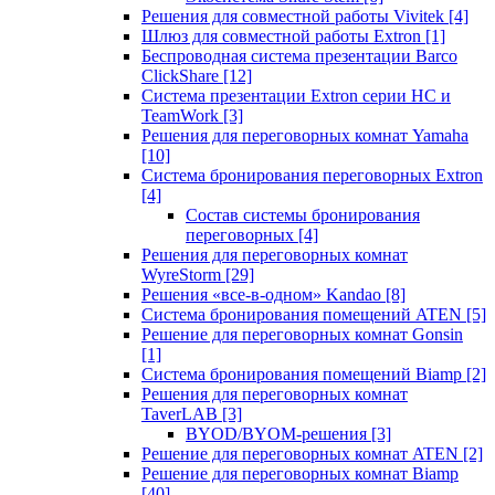
Решения для совместной работы Vivitek
[4]
Шлюз для совместной работы Extron
[1]
Беспроводная система презентации Barco
ClickShare
[12]
Система презентации Extron серии HC и
TeamWork
[3]
Решения для переговорных комнат Yamaha
[10]
Система бронирования переговорных Extron
[4]
Состав системы бронирования
переговорных
[4]
Решения для переговорных комнат
WyreStorm
[29]
Решения «все-в-одном» Kandao
[8]
Система бронирования помещений ATEN
[5]
Решение для переговорных комнат Gonsin
[1]
Система бронирования помещений Biamp
[2]
Решения для переговорных комнат
TaverLAB
[3]
BYOD/BYOM-решения
[3]
Решение для переговорных комнат ATEN
[2]
Решение для переговорных комнат Biamp
[40]