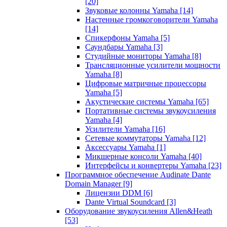
[20]
Звуковые колонны Yamaha
[14]
Настенные громкоговорители Yamaha
[14]
Спикерфоны Yamaha
[5]
Саундбары Yamaha
[3]
Студийные мониторы Yamaha
[8]
Трансляционные усилители мощности
Yamaha
[8]
Цифровые матричные процессоры
Yamaha
[5]
Акустические системы Yamaha
[65]
Портативные системы звукоусиления
Yamaha
[4]
Усилители Yamaha
[16]
Сетевые коммутаторы Yamaha
[12]
Аксессуары Yamaha
[1]
Микшерные консоли Yamaha
[40]
Интерфейсы и конвертеры Yamaha
[23]
Программное обеспечение Audinate Dante
Domain Manager
[9]
Лицензии DDM
[6]
Dante Virtual Soundcard
[3]
Оборудование звукоусиления Allen&Heath
[53]