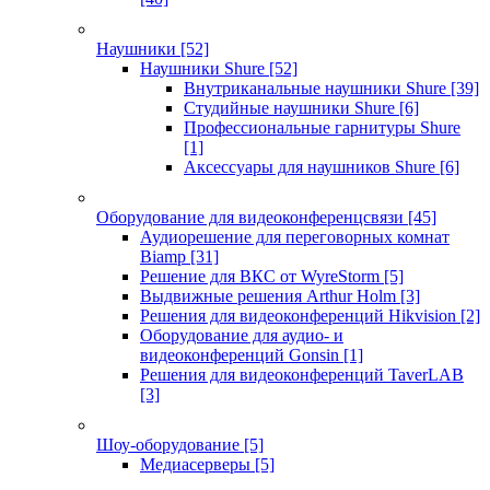
Наушники
[52]
Наушники Shure
[52]
Внутриканальные наушники Shure
[39]
Студийные наушники Shure
[6]
Профессиональные гарнитуры Shure
[1]
Аксессуары для наушников Shure
[6]
Оборудование для видеоконференцсвязи
[45]
Аудиорешение для переговорных комнат
Biamp
[31]
Решение для ВКС от WyreStorm
[5]
Выдвижные решения Arthur Holm
[3]
Решения для видеоконференций Hikvision
[2]
Оборудование для аудио- и
видеоконференций Gonsin
[1]
Решения для видеоконференций TaverLAB
[3]
Шоу-оборудование
[5]
Медиасерверы
[5]