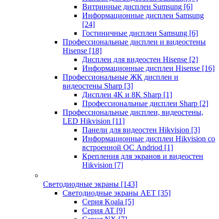
Витринные дисплеи Sumsung
[6]
Информационные дисплеи Samsung
[24]
Гостиничные дисплеи Samsung
[6]
Профессиональные дисплеи и видеостены
Hisense
[18]
Дисплеи для видеостен Hisense
[2]
Информационные дисплеи Hisense
[16]
Профессиональные ЖК дисплеи и
видеостены Sharp
[3]
Дисплеи 4K и 8K Sharp
[1]
Профессиональные дисплеи Sharp
[2]
Профессиональные дисплеи, видеостены,
LED Hikvision
[11]
Панели для видеостен Hikvision
[3]
Информационные дисплеи Hikvision со
встроенной ОС Andriod
[1]
Крепления для экранов и видеостен
Hikvision
[7]
Светодиодные экраны
[143]
Светодиодные экраны AET
[35]
Cерия Koala
[5]
Серия AT
[9]