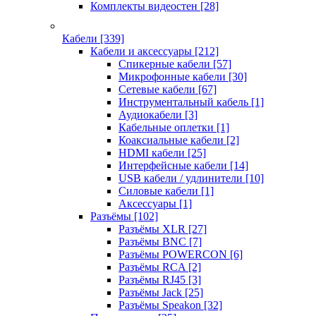
Комплекты видеостен
[28]
Кабели
[339]
Кабели и аксессуары
[212]
Спикерные кабели
[57]
Микрофонные кабели
[30]
Сетевые кабели
[67]
Инструментальный кабель
[1]
Аудиокабели
[3]
Кабельные оплетки
[1]
Коаксиальные кабели
[2]
HDMI кабели
[25]
Интерфейсные кабели
[14]
USB кабели / удлинители
[10]
Силовые кабели
[1]
Аксессуары
[1]
Разъёмы
[102]
Разъёмы XLR
[27]
Разъёмы BNC
[7]
Разъёмы POWERCON
[6]
Разъёмы RCA
[2]
Разъёмы RJ45
[3]
Разъёмы Jack
[25]
Разъёмы Speakon
[32]