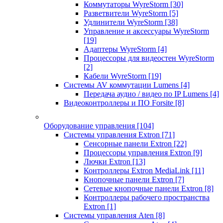
Коммутаторы WyreStorm
[30]
Разветвители WyreStorm
[5]
Удлинители WyreStorm
[38]
Управление и аксессуары WyreStorm
[19]
Адаптеры WyreStorm
[4]
Процессоры для видеостен WyreStorm
[2]
Кабели WyreStorm
[19]
Системы AV коммутации Lumens
[4]
Передача аудио / видео по IP Lumens
[4]
Видеоконтроллеры и ПО Forsite
[8]
Оборудование управления
[104]
Системы управления Extron
[71]
Сенсорные панели Extron
[22]
Процессоры управления Extron
[9]
Лючки Extron
[13]
Контроллеры Extron MediaLink
[11]
Кнопочные панели Extron
[7]
Сетевые кнопочные панели Extron
[8]
Контроллеры рабочего пространства
Extron
[1]
Системы управления Aten
[8]