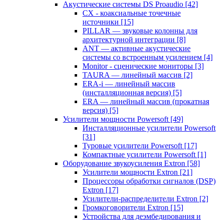
Акустические системы DS Proaudio
[42]
CX - коаксиальные точечные
источники
[15]
PILLAR — звуковые колонны для
архитектурной интеграции
[8]
ANT — активные акустические
системы со встроенным усилением
[4]
Monitor - сценические мониторы
[3]
TAURA — линейный массив
[2]
ERA-i — линейный массив
(инсталляционная версия)
[5]
ERA — линейный массив (прокатная
версия)
[5]
Усилители мощности Powersoft
[49]
Инсталляционные усилители Powersoft
[31]
Туровые усилители Powersoft
[17]
Компактные усилители Powersoft
[1]
Оборудование звукоусиления Extron
[58]
Усилители мощности Extron
[21]
Процессоры обработки сигналов (DSP)
Extron
[17]
Усилители-распределители Extron
[2]
Громкоговорители Extron
[15]
Устройства для деэмбедирования и