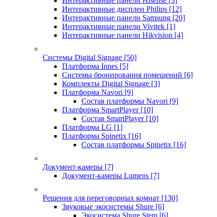
Интерактивные панели Hisense
[3]
Интерактивные дисплеи Philips
[12]
Интерактивные панели Samsung
[20]
Интерактивные панели Vivitek
[1]
Интерактивные панели Hikvision
[4]
Системы Digital Signage
[50]
Платформа Innes
[5]
Системы бронирования помещений
[6]
Комплекты Digital Signage
[3]
Платформа Navori
[9]
Состав платформы Navori
[9]
Платформа SmartPlayer
[10]
Состав SmartPlayer
[10]
Платформа LG
[1]
Платформа Spinetix
[16]
Состав платформы Spinetix
[16]
Документ-камеры
[7]
Документ-камеры Lumens
[7]
Решения для переговорных комнат
[130]
Звуковые экосистемы Shure
[6]
Экосистема Shure Stem
[6]