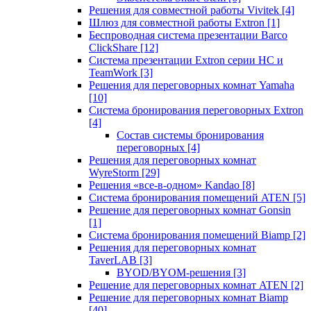
Решения для совместной работы Vivitek
[4]
Шлюз для совместной работы Extron
[1]
Беспроводная система презентации Barco
ClickShare
[12]
Система презентации Extron серии HC и
TeamWork
[3]
Решения для переговорных комнат Yamaha
[10]
Система бронирования переговорных Extron
[4]
Состав системы бронирования
переговорных
[4]
Решения для переговорных комнат
WyreStorm
[29]
Решения «все-в-одном» Kandao
[8]
Система бронирования помещений ATEN
[5]
Решение для переговорных комнат Gonsin
[1]
Система бронирования помещений Biamp
[2]
Решения для переговорных комнат
TaverLAB
[3]
BYOD/BYOM-решения
[3]
Решение для переговорных комнат ATEN
[2]
Решение для переговорных комнат Biamp
[40]