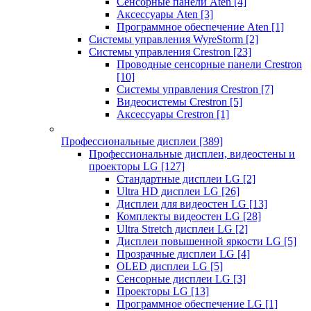
Сенсорные панели Aten
[4]
Аксессуары Aten
[3]
Программное обеспечение Aten
[1]
Системы управления WyreStorm
[2]
Системы управления Crestron
[23]
Проводные сенсорные панели Crestron
[10]
Системы управления Crestron
[7]
Видеосистемы Crestron
[5]
Аксессуары Crestron
[1]
Профессиональные дисплеи
[389]
Профессиональные дисплеи, видеостены и
проекторы LG
[127]
Стандартные дисплеи LG
[2]
Ultra HD дисплеи LG
[26]
Дисплеи для видеостен LG
[13]
Комплекты видеостен LG
[28]
Ultra Stretch дисплеи LG
[2]
Дисплеи повышенной яркости LG
[5]
Прозрачные дисплеи LG
[4]
OLED дисплеи LG
[5]
Сенсорные дисплеи LG
[3]
Проекторы LG
[13]
Программное обеспечение LG
[1]