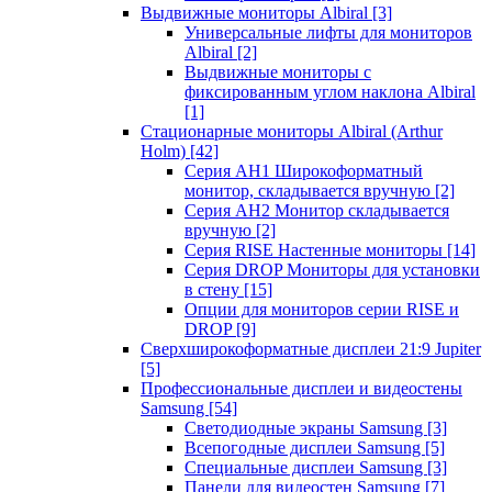
Выдвижные мониторы Albiral
[3]
Универсальные лифты для мониторов
Albiral
[2]
Выдвижные мониторы с
фиксированным углом наклона Albiral
[1]
Стационарные мониторы Albiral (Arthur
Holm)
[42]
Серия AH1 Широкоформатный
монитор, складывается вручную
[2]
Серия AH2 Монитор складывается
вручную
[2]
Серия RISE Настенные мониторы
[14]
Серия DROP Мониторы для установки
в стену
[15]
Опции для мониторов серии RISE и
DROP
[9]
Сверхширокоформатные дисплеи 21:9 Jupiter
[5]
Профессиональные дисплеи и видеостены
Samsung
[54]
Светодиодные экраны Samsung
[3]
Всепогодные дисплеи Samsung
[5]
Специальные дисплеи Samsung
[3]
Панели для видеостен Samsung
[7]