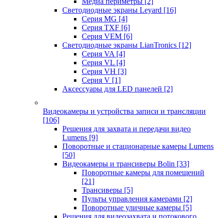
Медиа периметры
[2]
Светодиодные экраны Leyard
[16]
Серия MG
[4]
Серия TXF
[6]
Серия VEM
[6]
Светодиодные экраны LianTronics
[12]
Серия VA
[4]
Серия VL
[4]
Серия VH
[3]
Серия V
[1]
Аксессуары для LED панелей
[2]
Видеокамеры и устройства записи и трансляции
[106]
Решения для захвата и передачи видео
Lumens
[9]
Поворотные и стационарные камеры Lumens
[50]
Видеокамеры и трансиверы Bolin
[33]
Поворотные камеры для помещений
[21]
Трансиверы
[5]
Пульты управления камерами
[2]
Поворотные уличные камеры
[5]
Решения для видеозахвата и потокового