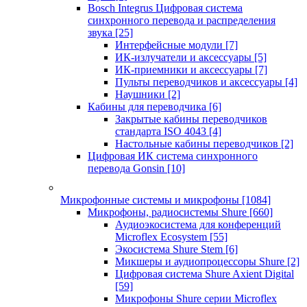
Bosch Integrus Цифровая система
синхронного перевода и распределения
звука
[25]
Интерфейсные модули
[7]
ИК-излучатели и аксессуары
[5]
ИК-приемники и аксессуары
[7]
Пульты переводчиков и аксессуары
[4]
Наушники
[2]
Кабины для переводчика
[6]
Закрытые кабины переводчиков
стандарта ISO 4043
[4]
Настольные кабины переводчиков
[2]
Цифровая ИК система синхронного
перевода Gonsin
[10]
Микрофонные системы и микрофоны
[1084]
Микрофоны, радиосистемы Shure
[660]
Аудиоэкосистема для конференций
Microflex Ecosystem
[55]
Экосистема Shure Stem
[6]
Микшеры и аудиопроцессоры Shure
[2]
Цифровая система Shure Axient Digital
[59]
Микрофоны Shure серии Microflex