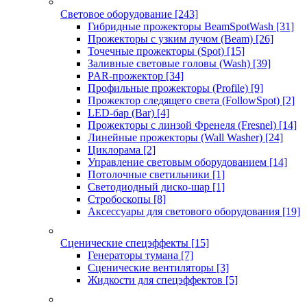
Световое оборудование
[243]
Гибридные прожекторы BeamSpotWash
[31]
Прожекторы с узким лучом (Beam)
[26]
Точечные прожекторы (Spot)
[15]
Заливные световые головы (Wash)
[39]
PAR-прожектор
[34]
Профильные прожекторы (Profile)
[9]
Прожектор следящего света (FollowSpot)
[2]
LED-бар (Bar)
[4]
Прожекторы с линзой Френеля (Fresnel)
[14]
Линейные прожекторы (Wall Washer)
[24]
Циклорама
[2]
Управление световым оборудованием
[14]
Потолочные светильники
[1]
Светодиодный диско-шар
[1]
Стробоскопы
[8]
Аксессуары для светового оборудования
[19]
Сценические спецэффекты
[15]
Генераторы тумана
[7]
Сценические вентиляторы
[3]
Жидкости для спецэффектов
[5]