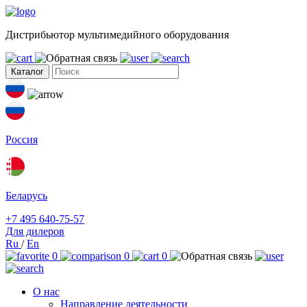
Дистрибьютор мультимедийного оборудования
Каталог
Россия
Беларусь
+7 495 640-75-57
Для дилеров
Ru
/
En
0
0
0
О нас
Направление деятельности