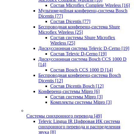
Состав Microflex Complete Wireless
[16]
Мультимедийная конференц-система Bosch
Dicentis
[77]
Состав Dicentis
[77]
Беспроводная конференц-система Shure
Microflex Wireless
[25]
Состав системы Shure Microflex
Wireless
[25]
Дискуссионная система Televic D-Cerno
[19]
Состав Televic D-Cerno
[19]
Дискуссионная система Bosch CCS 1000 D
[14]
Состав Bosch CCS 1000 D
[14]
Беспроводная конференц-система Bosch
Dicentis
[12]
Состав Dicentis Bosch
[12]
Конференц-системы Mipro
[6]
Состав системы Mipro
[3]
Комплекты системы Mipro
[3]
Системы синхронного перевода
[49]
Televic Lingua IR Цифровая ИК система
синхронного перевода и распределения
звука
[8]