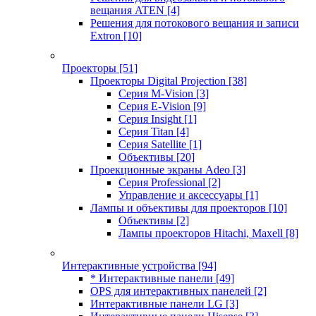
вещания ATEN
[4]
Решения для потокового вещания и записи
Extron
[10]
Проекторы
[51]
Проекторы Digital Projection
[38]
Серия M-Vision
[3]
Серия E-Vision
[9]
Серия Insight
[1]
Серия Titan
[4]
Серия Satellite
[1]
Объективы
[20]
Проекционные экраны Adeo
[3]
Серия Professional
[2]
Управление и аксессуары
[1]
Лампы и объективы для проекторов
[10]
Объективы
[2]
Лампы проекторов Hitachi, Maxell
[8]
Интерактивные устройства
[94]
* Интерактивные панели
[49]
OPS для интерактивных панелей
[2]
Интерактивные панели LG
[3]