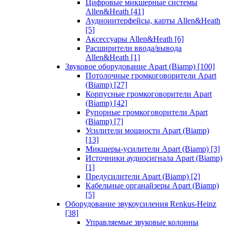
Цифровые микшерные системы
Allen&Heath
[41]
Аудиоинтерфейсы, карты Allen&Heath
[5]
Аксессуары Allen&Heath
[6]
Расширители ввода/вывода
Allen&Heath
[1]
Звуковое оборудование Apart (Biamp)
[100]
Потолочные громкоговорители Apart
(Biamp)
[27]
Корпусные громкоговорители Apart
(Biamp)
[42]
Рупорные громкоговорители Apart
(Biamp)
[7]
Усилители мощности Apart (Biamp)
[13]
Микшеры-усилители Apart (Biamp)
[3]
Источники аудиосигнала Apart (Biamp)
[1]
Предусилители Apart (Biamp)
[2]
Кабельные органайзеры Apart (Biamp)
[5]
Оборудование звукоусиления Renkus-Heinz
[38]
Управляемые звуковые колонны