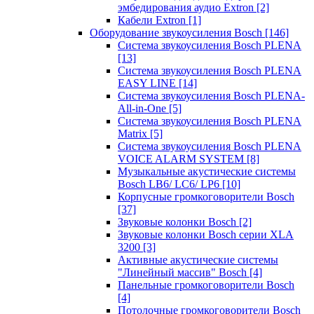
эмбедирования аудио Extron
[2]
Кабели Extron
[1]
Оборудование звукоусиления Bosch
[146]
Система звукоусиления Bosch PLENA
[13]
Система звукоусиления Bosch PLENA
EASY LINE
[14]
Система звукоусиления Bosch PLENA-
All-in-One
[5]
Система звукоусиления Bosch PLENA
Matrix
[5]
Система звукоусиления Bosch PLENA
VOICE ALARM SYSTEM
[8]
Музыкальные акустические системы
Bosch LB6/ LC6/ LP6
[10]
Корпусные громкоговорители Bosch
[37]
Звуковые колонки Bosch
[2]
Звуковые колонки Bosch серии XLA
3200
[3]
Активные акустические системы
"Линейный массив" Bosch
[4]
Панельные громкоговорители Bosch
[4]
Потолочные громкоговорители Bosch