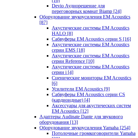
[16]
Devio Аудиорешение для
переговорных комнат Biamp
[24]
Оборудование звукоусиления EM Acoustics
[87]
Акустические системы EM Acoustics
HALO
[8]
Сабвуферы EM Acoustics серии S
[16]
Акустические системы EM Acoustics
серии EMS
[18]
Акустические системы EM Acoustics
серии Reference
[10]
Акустические системы EM Acoustics
серии i
[4]
Сценические мониторы EM Acoustics
[6]
Усилители EM Acoustics
[9]
Сабвуферы EM Acoustics серии CS
(кардиоидные)
[4]
Аксессуары для акустических систем
EM Acoustics
[12]
Адаптеры Audinate Dante для звукового
оборудования
[13]
Оборудование звукоусиления Yamaha
[254]
Потолочные громкоговорители Yamaha