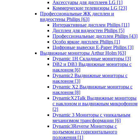
Аксессуары для дисплеев LG
[1]
Коммерческие телевизоры LG
[23]
Профессиональные ЖК дисплеи и
видеостены Philips
[63]
Интерактивные дисплеи Philips
[11]
Дисплеи для видеостен Philips
[5]
Профессиональные дисплеи Philips
[43]
Особо яркие дисплеи Philips
[1]
Цифровые вывески E-Paper Philips
[3]
Выдвижные мониторы Arthur Holm
[63]
Dynamic 1Н Складные мониторы
[3]
DB2 и DB3 Выдвижные мониторы с
наклоном
[6]
Dynamic2 Выдвижные мониторы с
наклоном
[3]
Dynamic X2 Выдвижные мониторы с
наклоном
[8]
DynamicX2Talk Выдвижные мониторы
с наклоном и выдвижным микрофоном
[2]
Dynamic 3 Мониторы с уникальным
механизмом трансформации
[6]
Dynamic3Reverse Мониторы с
подъемом из горизонтального
положения
[1]