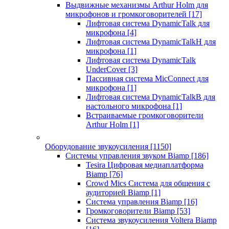
Выдвижные механизмы Arthur Holm для
микрофонов и громкоговорителей
[17]
Лифтовая система DynamicTalk для
микрофона
[4]
Лифтовая система DynamicTalkH для
микрофона
[1]
Лифтовая система DynamicTalk
UnderCover
[3]
Пассивная система MicConnect для
микрофона
[1]
Лифтовая система DynamicTalkB для
настольного микрофона
[1]
Встраиваемые громкоговорители
Arthur Holm
[1]
Оборудование звукоусиления
[1150]
Системы управления звуком Biamp
[186]
Tesira Цифровая медиаплатформа
Biamp
[76]
Crowd Mics Система для общения с
аудиторией Biamp
[1]
Система управления Biamp
[16]
Громкоговорители Biamp
[53]
Система звукоусиления Voltera Biamp