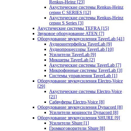
Renkus-Heinz
[23]
Акустические системы Renkus-Heinz
серии C SERIES
[12]
Акустические системы Renkus-Heinz
серии S Series
[3]
Акустические системы TEFRA
[15]
Звуковое оборудование ATEN
[7]
Оборудование звукоусиления TaverLab
[41]
Аудиоинтерфейсы TaverLab
[9]
Аудиопроцессоры TaverLab
[10]
Усилители TaverLab
[9]
Микшеры TaverLab
[2]
Акустические системы TaverLab
[7]
Микрофонные системы TaverLab
[3]
Системы управления TaverLab
[1]
Оборудование звукоусиления Electro-Voice
[29]
Акустические системы Electro-Voice
[21]
Сабвуферы Electro-Voice
[8]
Оборудование звукоусиления Dynacord
[8]
Усилители мощности Dynacord
[8]
Оборудование звукоусиления SHURE
[9]
Усилители Shure
[1]
Громкоговорители Shure
[8]