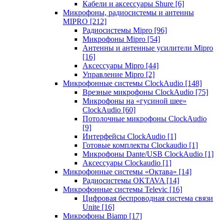
Кабели и аксессуары Shure
[6]
Микрофоны, радиосистемы и антенны
MIPRO
[212]
Радиосистемы Mipro
[96]
Микрофоны Mipro
[54]
Антенны и антенные усилители Mipro
[16]
Аксессуары Mipro
[44]
Управление Mipro
[2]
Микрофонные системы ClockAudio
[148]
Врезные микрофоны ClockAudio
[75]
Микрофоны на «гусиной шее»
ClockAudio
[60]
Потолочные микрофоны ClockAudio
[9]
Интерфейсы ClockAudio
[1]
Готовые комплекты Clockaudio
[1]
Микрофоны Dante/USB ClockAudio
[1]
Аксессуары Clockaudio
[1]
Микрофонные системы «Октава»
[14]
Радиосистемы OKTAVA
[14]
Микрофонные системы Televic
[16]
Цифровая беспроводная система связи
Unite
[16]
Микрофоны Biamp
[17]