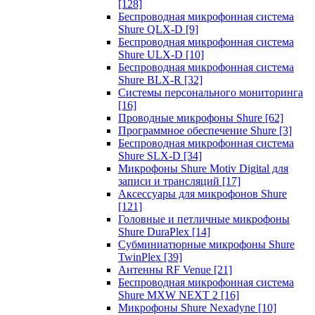
[128]
Беспроводная микрофонная система
Shure QLX-D
[9]
Беспроводная микрофонная система
Shure ULX-D
[10]
Беспроводная микрофонная система
Shure BLX-R
[32]
Системы персонального мониторинга
[16]
Проводные микрофоны Shure
[62]
Программное обеспечение Shure
[3]
Беспроводная микрофонная система
Shure SLX-D
[34]
Микрофоны Shure Motiv Digital для
записи и трансляций
[17]
Аксессуары для микрофонов Shure
[121]
Головные и петличные микрофоны
Shure DuraPlex
[14]
Субминиатюрные микрофоны Shure
TwinPlex
[39]
Антенны RF Venue
[21]
Беспроводная микрофонная система
Shure MXW NEXT 2
[16]
Микрофоны Shure Nexadyne
[10]