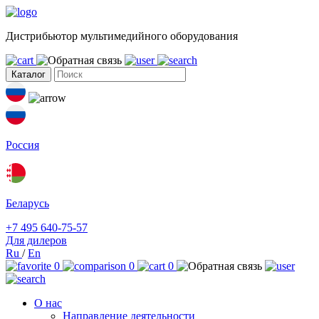
Дистрибьютор мультимедийного оборудования
Каталог
Россия
Беларусь
+7 495 640-75-57
Для дилеров
Ru
/
En
0
0
0
О нас
Направление деятельности