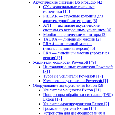
Акустические системы DS Proaudio
[42]
CX - коаксиальные точечные
источники
[15]
PILLAR — звуковые колонны для
архитектурной интеграции
[8]
ANT — активные акустические
системы со встроенным усилением
[4]
Monitor - сценические мониторы
[3]
TAURA — линейный массив
[2]
ERA-i — линейный массив
(инсталляционная версия)
[5]
ERA — линейный массив (прокатная
версия)
[5]
Усилители мощности Powersoft
[49]
Инсталляционные усилители Powersoft
[31]
Туровые усилители Powersoft
[17]
Компактные усилители Powersoft
[1]
Оборудование звукоусиления Extron
[58]
Усилители мощности Extron
[21]
Процессоры обработки сигналов (DSP)
Extron
[17]
Усилители-распределители Extron
[2]
Громкоговорители Extron
[15]
Устройства для деэмбедирования и