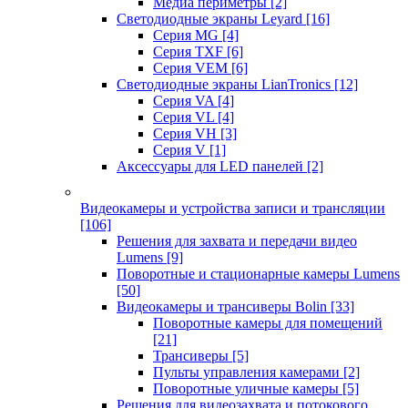
Медиа периметры
[2]
Светодиодные экраны Leyard
[16]
Серия MG
[4]
Серия TXF
[6]
Серия VEM
[6]
Светодиодные экраны LianTronics
[12]
Серия VA
[4]
Серия VL
[4]
Серия VH
[3]
Серия V
[1]
Аксессуары для LED панелей
[2]
Видеокамеры и устройства записи и трансляции
[106]
Решения для захвата и передачи видео
Lumens
[9]
Поворотные и стационарные камеры Lumens
[50]
Видеокамеры и трансиверы Bolin
[33]
Поворотные камеры для помещений
[21]
Трансиверы
[5]
Пульты управления камерами
[2]
Поворотные уличные камеры
[5]
Решения для видеозахвата и потокового