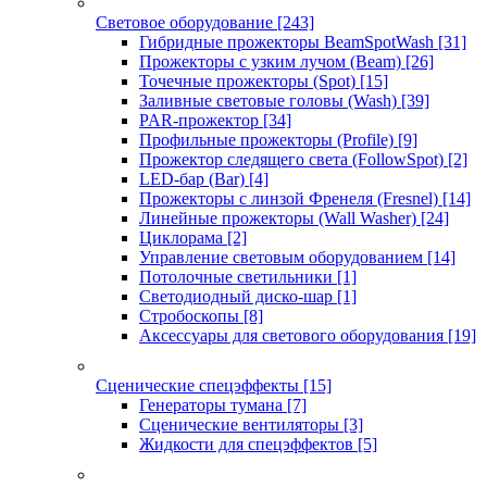
Световое оборудование
[243]
Гибридные прожекторы BeamSpotWash
[31]
Прожекторы с узким лучом (Beam)
[26]
Точечные прожекторы (Spot)
[15]
Заливные световые головы (Wash)
[39]
PAR-прожектор
[34]
Профильные прожекторы (Profile)
[9]
Прожектор следящего света (FollowSpot)
[2]
LED-бар (Bar)
[4]
Прожекторы с линзой Френеля (Fresnel)
[14]
Линейные прожекторы (Wall Washer)
[24]
Циклорама
[2]
Управление световым оборудованием
[14]
Потолочные светильники
[1]
Светодиодный диско-шар
[1]
Стробоскопы
[8]
Аксессуары для светового оборудования
[19]
Сценические спецэффекты
[15]
Генераторы тумана
[7]
Сценические вентиляторы
[3]
Жидкости для спецэффектов
[5]