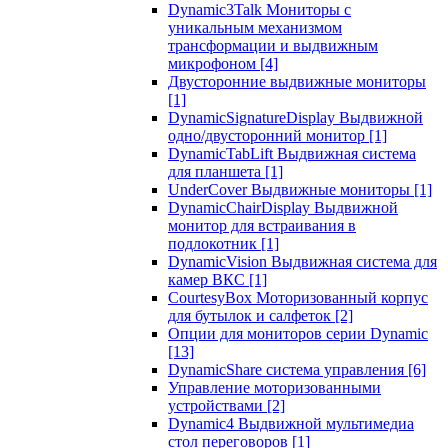
Dynamic3Talk Мониторы с
уникальным механизмом
трансформации и выдвижным
микрофоном
[4]
Двусторонние выдвижные мониторы
[1]
DynamicSignatureDisplay Выдвижной
одно/двусторонний монитор
[1]
DynamicTabLift Выдвижная система
для планшета
[1]
UnderCover Выдвижные мониторы
[1]
DynamicChairDisplay Выдвижной
монитор для встраивания в
подлокотник
[1]
DynamicVision Выдвижная система для
камер ВКС
[1]
CourtesyBox Моторизованный корпус
для бутылок и салфеток
[2]
Опции для мониторов серии Dynamic
[13]
DynamicShare система управления
[6]
Управление моторизованными
устройствами
[2]
Dynamic4 Выдвижной мультимедиа
стол переговоров
[1]