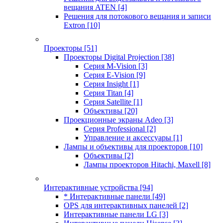
вещания ATEN
[4]
Решения для потокового вещания и записи
Extron
[10]
Проекторы
[51]
Проекторы Digital Projection
[38]
Серия M-Vision
[3]
Серия E-Vision
[9]
Серия Insight
[1]
Серия Titan
[4]
Серия Satellite
[1]
Объективы
[20]
Проекционные экраны Adeo
[3]
Серия Professional
[2]
Управление и аксессуары
[1]
Лампы и объективы для проекторов
[10]
Объективы
[2]
Лампы проекторов Hitachi, Maxell
[8]
Интерактивные устройства
[94]
* Интерактивные панели
[49]
OPS для интерактивных панелей
[2]
Интерактивные панели LG
[3]