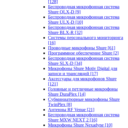
[128]
Беспроводная микрофонная система
Shure QLX-D
[9]
Беспроводная микрофонная система
Shure ULX-D
[10]
Беспроводная микрофонная система
Shure BLX-R
[32]
Системы персонального мониторинга
[16]
Проводные микрофоны Shure
[61]
Программное обеспечение Shure
[2]
Беспроводная микрофонная система
Shure SLX-D
[34]
Микрофоны Shure Motiv Digital для
записи и трансляций
[17]
Аксессуары для микрофонов Shure
[121]
Головные и петличные микрофоны
Shure DuraPlex
[14]
Субминиатюрные микрофоны Shure
TwinPlex
[8]
Антенны RF Venue
[21]
Беспроводная микрофонная система
Shure MXW NEXT 2
[16]
Микрофоны Shure Nexadyne
[10]