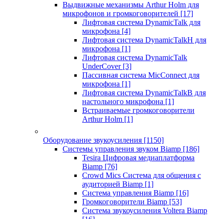
Выдвижные механизмы Arthur Holm для
микрофонов и громкоговорителей
[17]
Лифтовая система DynamicTalk для
микрофона
[4]
Лифтовая система DynamicTalkH для
микрофона
[1]
Лифтовая система DynamicTalk
UnderCover
[3]
Пассивная система MicConnect для
микрофона
[1]
Лифтовая система DynamicTalkB для
настольного микрофона
[1]
Встраиваемые громкоговорители
Arthur Holm
[1]
Оборудование звукоусиления
[1150]
Системы управления звуком Biamp
[186]
Tesira Цифровая медиаплатформа
Biamp
[76]
Crowd Mics Система для общения с
аудиторией Biamp
[1]
Система управления Biamp
[16]
Громкоговорители Biamp
[53]
Система звукоусиления Voltera Biamp