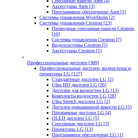
Сенсорные панели Aten
[4]
Аксессуары Aten
[3]
Программное обеспечение Aten
[1]
Системы управления WyreStorm
[2]
Системы управления Crestron
[23]
Проводные сенсорные панели Crestron
[10]
Системы управления Crestron
[7]
Видеосистемы Crestron
[5]
Аксессуары Crestron
[1]
Профессиональные дисплеи
[389]
Профессиональные дисплеи, видеостены и
проекторы LG
[127]
Стандартные дисплеи LG
[2]
Ultra HD дисплеи LG
[26]
Дисплеи для видеостен LG
[13]
Комплекты видеостен LG
[28]
Ultra Stretch дисплеи LG
[2]
Дисплеи повышенной яркости LG
[5]
Прозрачные дисплеи LG
[4]
OLED дисплеи LG
[5]
Сенсорные дисплеи LG
[3]
Проекторы LG
[13]
Программное обеспечение LG
[1]