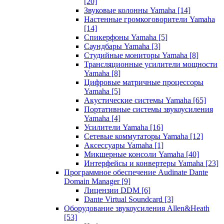
[20]
Звуковые колонны Yamaha
[14]
Настенные громкоговорители Yamaha
[14]
Спикерфоны Yamaha
[5]
Саундбары Yamaha
[3]
Студийные мониторы Yamaha
[8]
Трансляционные усилители мощности
Yamaha
[8]
Цифровые матричные процессоры
Yamaha
[5]
Акустические системы Yamaha
[65]
Портативные системы звукоусиления
Yamaha
[4]
Усилители Yamaha
[16]
Сетевые коммутаторы Yamaha
[12]
Аксессуары Yamaha
[1]
Микшерные консоли Yamaha
[40]
Интерфейсы и конвертеры Yamaha
[23]
Программное обеспечение Audinate Dante
Domain Manager
[9]
Лицензии DDM
[6]
Dante Virtual Soundcard
[3]
Оборудование звукоусиления Allen&Heath
[53]