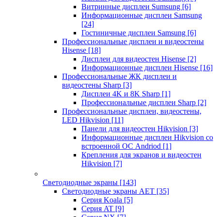
Витринные дисплеи Sumsung
[6]
Информационные дисплеи Samsung
[24]
Гостиничные дисплеи Samsung
[6]
Профессиональные дисплеи и видеостены
Hisense
[18]
Дисплеи для видеостен Hisense
[2]
Информационные дисплеи Hisense
[16]
Профессиональные ЖК дисплеи и
видеостены Sharp
[3]
Дисплеи 4K и 8K Sharp
[1]
Профессиональные дисплеи Sharp
[2]
Профессиональные дисплеи, видеостены,
LED Hikvision
[11]
Панели для видеостен Hikvision
[3]
Информационные дисплеи Hikvision со
встроенной ОС Andriod
[1]
Крепления для экранов и видеостен
Hikvision
[7]
Светодиодные экраны
[143]
Светодиодные экраны AET
[35]
Cерия Koala
[5]
Серия AT
[9]