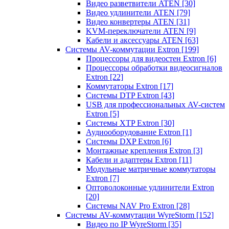
Видео разветвители ATEN
[30]
Видео удлинители ATEN
[79]
Видео конвертеры ATEN
[31]
KVM-переключатели ATEN
[9]
Кабели и аксессуары ATEN
[63]
Системы AV-коммутации Extron
[199]
Процессоры для видеостен Extron
[6]
Процессоры обработки видеосигналов
Extron
[22]
Коммутаторы Extron
[17]
Системы DTP Extron
[43]
USB для профессиональных AV-систем
Extron
[5]
Системы XTP Extron
[30]
Аудиооборудование Extron
[1]
Системы DXP Extron
[6]
Монтажные крепления Extron
[3]
Кабели и адаптеры Extron
[11]
Модульные матричные коммутаторы
Extron
[7]
Оптоволоконные удлинители Extron
[20]
Системы NAV Pro Extron
[28]
Системы AV-коммутации WyreStorm
[152]
Видео по IP WyreStorm
[35]