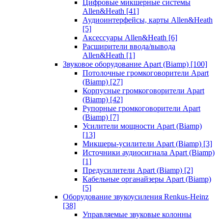
Цифровые микшерные системы
Allen&Heath
[41]
Аудиоинтерфейсы, карты Allen&Heath
[5]
Аксессуары Allen&Heath
[6]
Расширители ввода/вывода
Allen&Heath
[1]
Звуковое оборудование Apart (Biamp)
[100]
Потолочные громкоговорители Apart
(Biamp)
[27]
Корпусные громкоговорители Apart
(Biamp)
[42]
Рупорные громкоговорители Apart
(Biamp)
[7]
Усилители мощности Apart (Biamp)
[13]
Микшеры-усилители Apart (Biamp)
[3]
Источники аудиосигнала Apart (Biamp)
[1]
Предусилители Apart (Biamp)
[2]
Кабельные органайзеры Apart (Biamp)
[5]
Оборудование звукоусиления Renkus-Heinz
[38]
Управляемые звуковые колонны