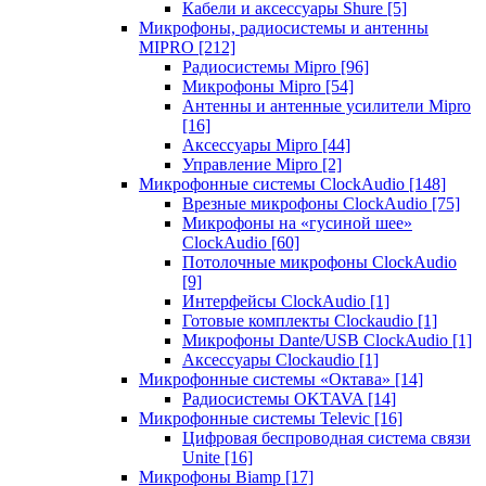
Кабели и аксессуары Shure
[5]
Микрофоны, радиосистемы и антенны
MIPRO
[212]
Радиосистемы Mipro
[96]
Микрофоны Mipro
[54]
Антенны и антенные усилители Mipro
[16]
Аксессуары Mipro
[44]
Управление Mipro
[2]
Микрофонные системы ClockAudio
[148]
Врезные микрофоны ClockAudio
[75]
Микрофоны на «гусиной шее»
ClockAudio
[60]
Потолочные микрофоны ClockAudio
[9]
Интерфейсы ClockAudio
[1]
Готовые комплекты Clockaudio
[1]
Микрофоны Dante/USB ClockAudio
[1]
Аксессуары Clockaudio
[1]
Микрофонные системы «Октава»
[14]
Радиосистемы OKTAVA
[14]
Микрофонные системы Televic
[16]
Цифровая беспроводная система связи
Unite
[16]
Микрофоны Biamp
[17]