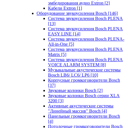
эмбедирования аудио Extron
[2]
Кабели Extron
[1]
Оборудование звукоусиления Bosch
[146]
Система звукоусиления Bosch PLENA
[13]
Система звукоусиления Bosch PLENA
EASY LINE
[14]
Система звукоусиления Bosch PLENA-
All-in-One
[5]
Система звукоусиления Bosch PLENA
Matrix
[5]
Система звукоусиления Bosch PLENA
VOICE ALARM SYSTEM
[8]
Музыкальные акустические системы
Bosch LB6/ LC6/ LP6
[10]
Корпусные громкоговорители Bosch
[37]
Звуковые колонки Bosch
[2]
Звуковые колонки Bosch серии XLA
3200
[3]
Активные акустические системы
"Линейный массив" Bosch
[4]
Панельные громкоговорители Bosch
[4]
Потолочные громкоговорители Bosch