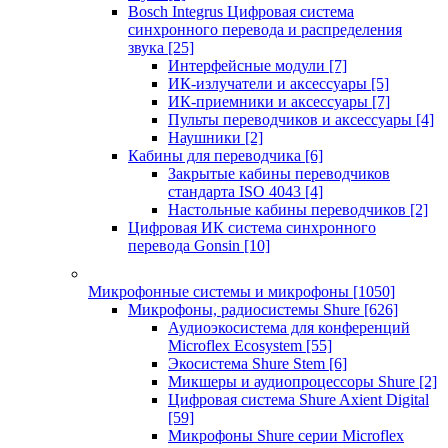
Bosch Integrus Цифровая система
синхронного перевода и распределения
звука
[25]
Интерфейсные модули
[7]
ИК-излучатели и аксессуары
[5]
ИК-приемники и аксессуары
[7]
Пульты переводчиков и аксессуары
[4]
Наушники
[2]
Кабины для переводчика
[6]
Закрытые кабины переводчиков
стандарта ISO 4043
[4]
Настольные кабины переводчиков
[2]
Цифровая ИК система синхронного
перевода Gonsin
[10]
Микрофонные системы и микрофоны
[1050]
Микрофоны, радиосистемы Shure
[626]
Аудиоэкосистема для конференций
Microflex Ecosystem
[55]
Экосистема Shure Stem
[6]
Микшеры и аудиопроцессоры Shure
[2]
Цифровая система Shure Axient Digital
[59]
Микрофоны Shure серии Microflex