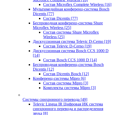
Состав Microflex Complete Wireless
[16]
Мультимедийная конференц-система Bosch
Dicentis
[77]
Состав Dicentis
[77]
Беспроводная конференц-система Shure
Microflex Wireless
[25]
Состав системы Shure Microflex
Wireless
[25]
Дискуссионная система Televic D-Cerno
[19]
Состав Televic D-Cerno
[19]
Дискуссионная система Bosch CCS 1000 D
[14]
Состав Bosch CCS 1000 D
[14]
Беспроводная конференц-система Bosch
Dicentis
[12]
Состав Dicentis Bosch
[12]
Конференц-системы Mipro
[6]
Состав системы Mipro
[3]
Комплекты системы Mipro
[3]
Системы синхронного перевода
[49]
Televic Lingua IR Цифровая ИК система
синхронного перевода и распределения
звука
[8]