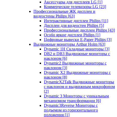
Аксессуары для дисплеев LG
[1]
Коммерческие телевизоры LG
[23]
Профессиональные ЖК дисплеи и
видеостены Philips
[63]
Интерактивные дисплеи Philips
[11]
Дисплеи для видеостен Philips
[5]
Профессиональные дисплеи Philips
[43]
Особо яркие дисплеи Philips
[1]
Цифровые вывески E-Paper Philips
[3]
Выдвижные мониторы Arthur Holm
[63]
Dynamic 1Н Складные мониторы
[3]
DB2 и DB3 Выдвижные мониторы с
наклоном
[6]
Dynamic2 Выдвижные мониторы с
наклоном
[3]
Dynamic X2 Выдвижные мониторы с
наклоном
[8]
DynamicX2Talk Выдвижные мониторы
с наклоном и выдвижным микрофоном
[2]
Dynamic 3 Мониторы с уникальным
механизмом трансформации
[6]
Dynamic3Reverse Мониторы с
подъемом из горизонтального
положения
[1]