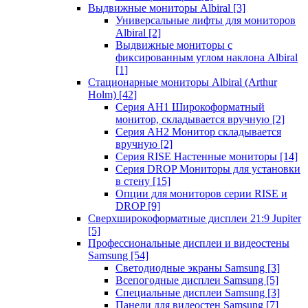
Выдвижные мониторы Albiral
[3]
Универсальные лифты для мониторов
Albiral
[2]
Выдвижные мониторы с
фиксированным углом наклона Albiral
[1]
Стационарные мониторы Albiral (Arthur
Holm)
[42]
Серия AH1 Широкоформатный
монитор, складывается вручную
[2]
Серия AH2 Монитор складывается
вручную
[2]
Серия RISE Настенные мониторы
[14]
Серия DROP Мониторы для установки
в стену
[15]
Опции для мониторов серии RISE и
DROP
[9]
Сверхширокоформатные дисплеи 21:9 Jupiter
[5]
Профессиональные дисплеи и видеостены
Samsung
[54]
Светодиодные экраны Samsung
[3]
Всепогодные дисплеи Samsung
[5]
Специальные дисплеи Samsung
[3]
Панели для видеостен Samsung
[7]