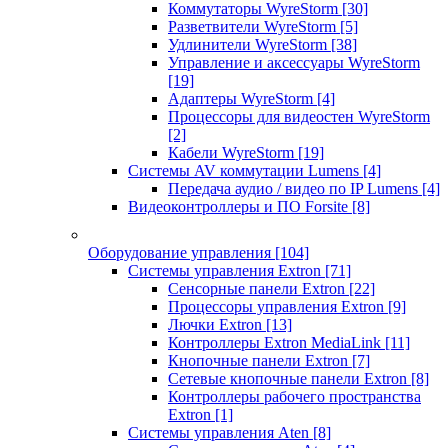
Коммутаторы WyreStorm
[30]
Разветвители WyreStorm
[5]
Удлинители WyreStorm
[38]
Управление и аксессуары WyreStorm
[19]
Адаптеры WyreStorm
[4]
Процессоры для видеостен WyreStorm
[2]
Кабели WyreStorm
[19]
Системы AV коммутации Lumens
[4]
Передача аудио / видео по IP Lumens
[4]
Видеоконтроллеры и ПО Forsite
[8]
Оборудование управления
[104]
Системы управления Extron
[71]
Сенсорные панели Extron
[22]
Процессоры управления Extron
[9]
Лючки Extron
[13]
Контроллеры Extron MediaLink
[11]
Кнопочные панели Extron
[7]
Сетевые кнопочные панели Extron
[8]
Контроллеры рабочего пространства
Extron
[1]
Системы управления Aten
[8]