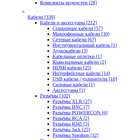
Комплекты видеостен
[28]
Кабели
[339]
Кабели и аксессуары
[212]
Спикерные кабели
[57]
Микрофонные кабели
[30]
Сетевые кабели
[67]
Инструментальный кабель
[1]
Аудиокабели
[3]
Кабельные оплетки
[1]
Коаксиальные кабели
[2]
HDMI кабели
[25]
Интерфейсные кабели
[14]
USB кабели / удлинители
[10]
Силовые кабели
[1]
Аксессуары
[1]
Разъёмы
[102]
Разъёмы XLR
[27]
Разъёмы BNC
[7]
Разъёмы POWERCON
[6]
Разъёмы RCA
[2]
Разъёмы RJ45
[3]
Разъёмы Jack
[25]
Разъёмы Speakon
[32]