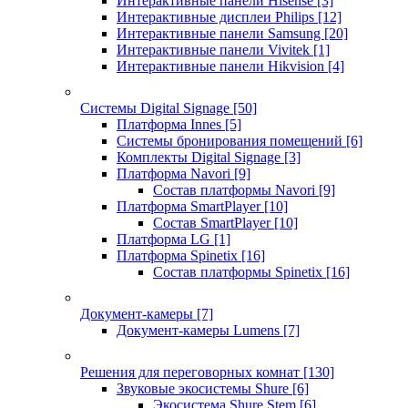
Интерактивные панели Hisense
[3]
Интерактивные дисплеи Philips
[12]
Интерактивные панели Samsung
[20]
Интерактивные панели Vivitek
[1]
Интерактивные панели Hikvision
[4]
Системы Digital Signage
[50]
Платформа Innes
[5]
Системы бронирования помещений
[6]
Комплекты Digital Signage
[3]
Платформа Navori
[9]
Состав платформы Navori
[9]
Платформа SmartPlayer
[10]
Состав SmartPlayer
[10]
Платформа LG
[1]
Платформа Spinetix
[16]
Состав платформы Spinetix
[16]
Документ-камеры
[7]
Документ-камеры Lumens
[7]
Решения для переговорных комнат
[130]
Звуковые экосистемы Shure
[6]
Экосистема Shure Stem
[6]