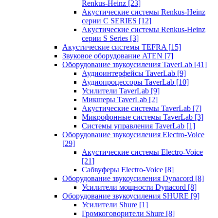
Renkus-Heinz
[23]
Акустические системы Renkus-Heinz
серии C SERIES
[12]
Акустические системы Renkus-Heinz
серии S Series
[3]
Акустические системы TEFRA
[15]
Звуковое оборудование ATEN
[7]
Оборудование звукоусиления TaverLab
[41]
Аудиоинтерфейсы TaverLab
[9]
Аудиопроцессоры TaverLab
[10]
Усилители TaverLab
[9]
Микшеры TaverLab
[2]
Акустические системы TaverLab
[7]
Микрофонные системы TaverLab
[3]
Системы управления TaverLab
[1]
Оборудование звукоусиления Electro-Voice
[29]
Акустические системы Electro-Voice
[21]
Сабвуферы Electro-Voice
[8]
Оборудование звукоусиления Dynacord
[8]
Усилители мощности Dynacord
[8]
Оборудование звукоусиления SHURE
[9]
Усилители Shure
[1]
Громкоговорители Shure
[8]