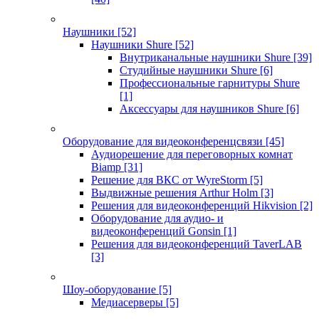
Наушники
[52]
Наушники Shure
[52]
Внутриканальные наушники Shure
[39]
Студийные наушники Shure
[6]
Профессиональные гарнитуры Shure
[1]
Аксессуары для наушников Shure
[6]
Оборудование для видеоконференцсвязи
[45]
Аудиорешение для переговорных комнат
Biamp
[31]
Решение для ВКС от WyreStorm
[5]
Выдвижные решения Arthur Holm
[3]
Решения для видеоконференций Hikvision
[2]
Оборудование для аудио- и
видеоконференций Gonsin
[1]
Решения для видеоконференций TaverLAB
[3]
Шоу-оборудование
[5]
Медиасерверы
[5]