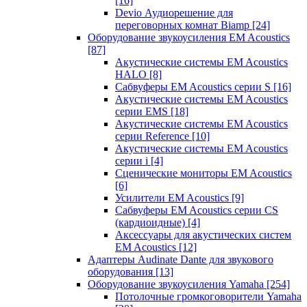
[16]
Devio Аудиорешение для
переговорных комнат Biamp
[24]
Оборудование звукоусиления EM Acoustics
[87]
Акустические системы EM Acoustics
HALO
[8]
Сабвуферы EM Acoustics серии S
[16]
Акустические системы EM Acoustics
серии EMS
[18]
Акустические системы EM Acoustics
серии Reference
[10]
Акустические системы EM Acoustics
серии i
[4]
Сценические мониторы EM Acoustics
[6]
Усилители EM Acoustics
[9]
Сабвуферы EM Acoustics серии CS
(кардиоидные)
[4]
Аксессуары для акустических систем
EM Acoustics
[12]
Адаптеры Audinate Dante для звукового
оборудования
[13]
Оборудование звукоусиления Yamaha
[254]
Потолочные громкоговорители Yamaha