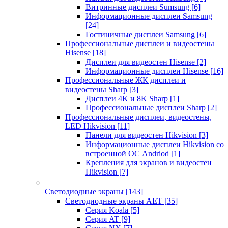
Витринные дисплеи Sumsung
[6]
Информационные дисплеи Samsung
[24]
Гостиничные дисплеи Samsung
[6]
Профессиональные дисплеи и видеостены
Hisense
[18]
Дисплеи для видеостен Hisense
[2]
Информационные дисплеи Hisense
[16]
Профессиональные ЖК дисплеи и
видеостены Sharp
[3]
Дисплеи 4K и 8K Sharp
[1]
Профессиональные дисплеи Sharp
[2]
Профессиональные дисплеи, видеостены,
LED Hikvision
[11]
Панели для видеостен Hikvision
[3]
Информационные дисплеи Hikvision со
встроенной ОС Andriod
[1]
Крепления для экранов и видеостен
Hikvision
[7]
Светодиодные экраны
[143]
Светодиодные экраны AET
[35]
Cерия Koala
[5]
Серия AT
[9]