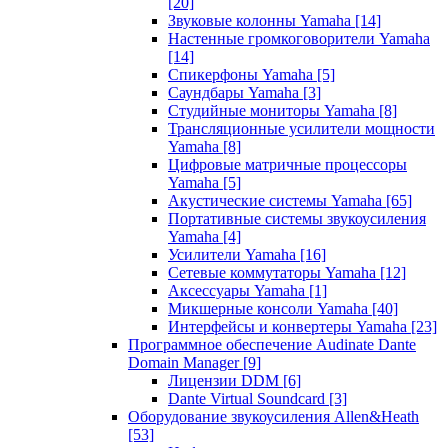
[20]
Звуковые колонны Yamaha
[14]
Настенные громкоговорители Yamaha
[14]
Спикерфоны Yamaha
[5]
Саундбары Yamaha
[3]
Студийные мониторы Yamaha
[8]
Трансляционные усилители мощности
Yamaha
[8]
Цифровые матричные процессоры
Yamaha
[5]
Акустические системы Yamaha
[65]
Портативные системы звукоусиления
Yamaha
[4]
Усилители Yamaha
[16]
Сетевые коммутаторы Yamaha
[12]
Аксессуары Yamaha
[1]
Микшерные консоли Yamaha
[40]
Интерфейсы и конвертеры Yamaha
[23]
Программное обеспечение Audinate Dante
Domain Manager
[9]
Лицензии DDM
[6]
Dante Virtual Soundcard
[3]
Оборудование звукоусиления Allen&Heath
[53]