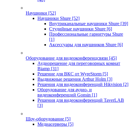
Наушники
[52]
Наушники Shure
[52]
Внутриканальные наушники Shure
[39]
Студийные наушники Shure
[6]
Профессиональные гарнитуры Shure
[1]
Аксессуары для наушников Shure
[6]
Оборудование для видеоконференцсвязи
[45]
Аудиорешение для переговорных комнат
Biamp
[31]
Решение для ВКС от WyreStorm
[5]
Выдвижные решения Arthur Holm
[3]
Решения для видеоконференций Hikvision
[2]
Оборудование для аудио- и
видеоконференций Gonsin
[1]
Решения для видеоконференций TaverLAB
[3]
Шоу-оборудование
[5]
Медиасерверы
[5]