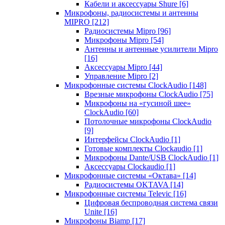
Кабели и аксессуары Shure
[6]
Микрофоны, радиосистемы и антенны
MIPRO
[212]
Радиосистемы Mipro
[96]
Микрофоны Mipro
[54]
Антенны и антенные усилители Mipro
[16]
Аксессуары Mipro
[44]
Управление Mipro
[2]
Микрофонные системы ClockAudio
[148]
Врезные микрофоны ClockAudio
[75]
Микрофоны на «гусиной шее»
ClockAudio
[60]
Потолочные микрофоны ClockAudio
[9]
Интерфейсы ClockAudio
[1]
Готовые комплекты Clockaudio
[1]
Микрофоны Dante/USB ClockAudio
[1]
Аксессуары Clockaudio
[1]
Микрофонные системы «Октава»
[14]
Радиосистемы OKTAVA
[14]
Микрофонные системы Televic
[16]
Цифровая беспроводная система связи
Unite
[16]
Микрофоны Biamp
[17]