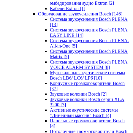
эмбедирования аудио Extron
[2]
Кабели Extron
[1]
Оборудование звукоусиления Bosch
[146]
Система звукоусиления Bosch PLENA
[13]
Система звукоусиления Bosch PLENA
EASY LINE
[14]
Система звукоусиления Bosch PLENA-
All-in-One
[5]
Система звукоусиления Bosch PLENA
Matrix
[5]
Система звукоусиления Bosch PLENA
VOICE ALARM SYSTEM
[8]
Музыкальные акустические системы
Bosch LB6/ LC6/ LP6
[10]
Корпусные громкоговорители Bosch
[37]
Звуковые колонки Bosch
[2]
Звуковые колонки Bosch серии XLA
3200
[3]
Активные акустические системы
"Линейный массив" Bosch
[4]
Панельные громкоговорители Bosch
[4]
Потолочные громкоговорители Bosch