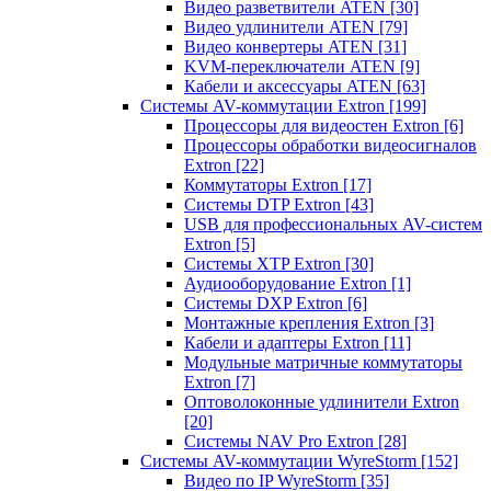
Видео разветвители ATEN
[30]
Видео удлинители ATEN
[79]
Видео конвертеры ATEN
[31]
KVM-переключатели ATEN
[9]
Кабели и аксессуары ATEN
[63]
Системы AV-коммутации Extron
[199]
Процессоры для видеостен Extron
[6]
Процессоры обработки видеосигналов
Extron
[22]
Коммутаторы Extron
[17]
Системы DTP Extron
[43]
USB для профессиональных AV-систем
Extron
[5]
Системы XTP Extron
[30]
Аудиооборудование Extron
[1]
Системы DXP Extron
[6]
Монтажные крепления Extron
[3]
Кабели и адаптеры Extron
[11]
Модульные матричные коммутаторы
Extron
[7]
Оптоволоконные удлинители Extron
[20]
Системы NAV Pro Extron
[28]
Системы AV-коммутации WyreStorm
[152]
Видео по IP WyreStorm
[35]