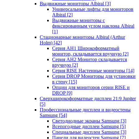
Выдвижные мониторы Albiral
[3]
Универсальные лифты для мониторов
Albiral
[2]
Выдвижные мониторы с
фиксированным углом наклона Albiral
[1]
Стационарные мониторы Albiral (Arthur
Holm)
[42]
Серия AH1 Широкоформатный
монитор, складывается вручную
[2]
Серия AH2 Монитор складывается
вручную
[2]
Серия RISE Настенные мониторы
[14]
Серия DROP Мониторы для установки
в стену
[15]
Опции для мониторов серии RISE и
DROP
[9]
Сверхширокоформатные дисплеи 21:9 Jupiter
[5]
Профессиональные дисплеи и видеостены
Samsung
[54]
Светодиодные экраны Samsung
[3]
Всепогодные дисплеи Samsung
[5]
Специальные дисплеи Samsung
[3]
Панели для видеостен Samsung
[7]