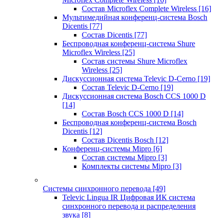
Состав Microflex Complete Wireless
[16]
Мультимедийная конференц-система Bosch
Dicentis
[77]
Состав Dicentis
[77]
Беспроводная конференц-система Shure
Microflex Wireless
[25]
Состав системы Shure Microflex
Wireless
[25]
Дискуссионная система Televic D-Cerno
[19]
Состав Televic D-Cerno
[19]
Дискуссионная система Bosch CCS 1000 D
[14]
Состав Bosch CCS 1000 D
[14]
Беспроводная конференц-система Bosch
Dicentis
[12]
Состав Dicentis Bosch
[12]
Конференц-системы Mipro
[6]
Состав системы Mipro
[3]
Комплекты системы Mipro
[3]
Системы синхронного перевода
[49]
Televic Lingua IR Цифровая ИК система
синхронного перевода и распределения
звука
[8]