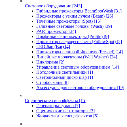
Световое оборудование
[243]
Гибридные прожекторы BeamSpotWash
[31]
Прожекторы с узким лучом (Beam)
[26]
Точечные прожекторы (Spot)
[15]
Заливные световые головы (Wash)
[39]
PAR-прожектор
[34]
Профильные прожекторы (Profile)
[9]
Прожектор следящего света (FollowSpot)
[2]
LED-бар (Bar)
[4]
Прожекторы с линзой Френеля (Fresnel)
[14]
Линейные прожекторы (Wall Washer)
[24]
Циклорама
[2]
Управление световым оборудованием
[14]
Потолочные светильники
[1]
Светодиодный диско-шар
[1]
Стробоскопы
[8]
Аксессуары для светового оборудования
[19]
Сценические спецэффекты
[15]
Генераторы тумана
[7]
Сценические вентиляторы
[3]
Жидкости для спецэффектов
[5]