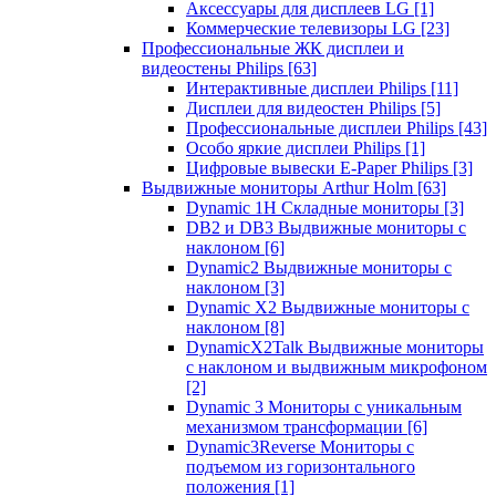
Аксессуары для дисплеев LG
[1]
Коммерческие телевизоры LG
[23]
Профессиональные ЖК дисплеи и
видеостены Philips
[63]
Интерактивные дисплеи Philips
[11]
Дисплеи для видеостен Philips
[5]
Профессиональные дисплеи Philips
[43]
Особо яркие дисплеи Philips
[1]
Цифровые вывески E-Paper Philips
[3]
Выдвижные мониторы Arthur Holm
[63]
Dynamic 1Н Складные мониторы
[3]
DB2 и DB3 Выдвижные мониторы с
наклоном
[6]
Dynamic2 Выдвижные мониторы с
наклоном
[3]
Dynamic X2 Выдвижные мониторы с
наклоном
[8]
DynamicX2Talk Выдвижные мониторы
с наклоном и выдвижным микрофоном
[2]
Dynamic 3 Мониторы с уникальным
механизмом трансформации
[6]
Dynamic3Reverse Мониторы с
подъемом из горизонтального
положения
[1]