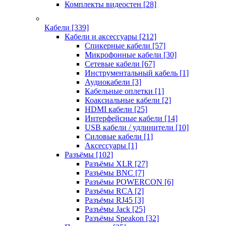
Комплекты видеостен
[28]
Кабели
[339]
Кабели и аксессуары
[212]
Спикерные кабели
[57]
Микрофонные кабели
[30]
Сетевые кабели
[67]
Инструментальный кабель
[1]
Аудиокабели
[3]
Кабельные оплетки
[1]
Коаксиальные кабели
[2]
HDMI кабели
[25]
Интерфейсные кабели
[14]
USB кабели / удлинители
[10]
Силовые кабели
[1]
Аксессуары
[1]
Разъёмы
[102]
Разъёмы XLR
[27]
Разъёмы BNC
[7]
Разъёмы POWERCON
[6]
Разъёмы RCA
[2]
Разъёмы RJ45
[3]
Разъёмы Jack
[25]
Разъёмы Speakon
[32]