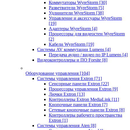
Коммутаторы WyreStorm
[30]
Разветвители WyreStorm
[5]
Удлинители WyreStorm
[38]
Управление и аксессуары WyreStorm
[19]
Адаптеры WyreStorm
[4]
Процессоры для видеостен WyreStorm
[2]
Кабели WyreStorm
[19]
Системы AV коммутации Lumens
[4]
Передача аудио / видео по IP Lumens
[4]
Видеоконтроллеры и ПО Forsite
[8]
Оборудование управления
[104]
Системы управления Extron
[71]
Сенсорные панели Extron
[22]
Процессоры управления Extron
[9]
Лючки Extron
[13]
Контроллеры Extron MediaLink
[11]
Кнопочные панели Extron
[7]
Сетевые кнопочные панели Extron
[8]
Контроллеры рабочего пространства
Extron
[1]
Системы управления Aten
[8]