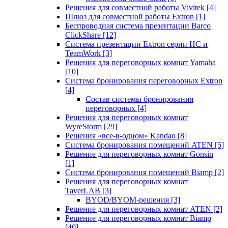
Решения для совместной работы Vivitek
[4]
Шлюз для совместной работы Extron
[1]
Беспроводная система презентации Barco
ClickShare
[12]
Система презентации Extron серии HC и
TeamWork
[3]
Решения для переговорных комнат Yamaha
[10]
Система бронирования переговорных Extron
[4]
Состав системы бронирования
переговорных
[4]
Решения для переговорных комнат
WyreStorm
[29]
Решения «все-в-одном» Kandao
[8]
Система бронирования помещений ATEN
[5]
Решение для переговорных комнат Gonsin
[1]
Система бронирования помещений Biamp
[2]
Решения для переговорных комнат
TaverLAB
[3]
BYOD/BYOM-решения
[3]
Решение для переговорных комнат ATEN
[2]
Решение для переговорных комнат Biamp
[40]