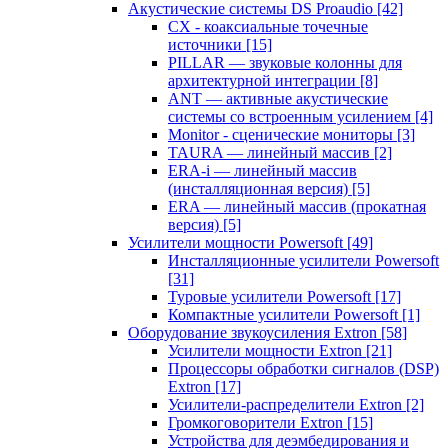
Акустические системы DS Proaudio
[42]
CX - коаксиальные точечные
источники
[15]
PILLAR — звуковые колонны для
архитектурной интеграции
[8]
ANT — активные акустические
системы со встроенным усилением
[4]
Monitor - сценические мониторы
[3]
TAURA — линейный массив
[2]
ERA-i — линейный массив
(инсталляционная версия)
[5]
ERA — линейный массив (прокатная
версия)
[5]
Усилители мощности Powersoft
[49]
Инсталляционные усилители Powersoft
[31]
Туровые усилители Powersoft
[17]
Компактные усилители Powersoft
[1]
Оборудование звукоусиления Extron
[58]
Усилители мощности Extron
[21]
Процессоры обработки сигналов (DSP)
Extron
[17]
Усилители-распределители Extron
[2]
Громкоговорители Extron
[15]
Устройства для деэмбедирования и