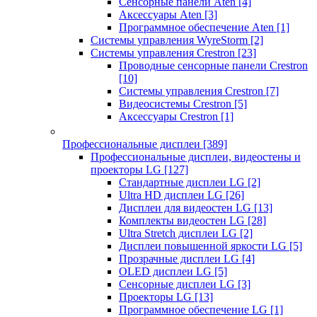
Сенсорные панели Aten
[4]
Аксессуары Aten
[3]
Программное обеспечение Aten
[1]
Системы управления WyreStorm
[2]
Системы управления Crestron
[23]
Проводные сенсорные панели Crestron
[10]
Системы управления Crestron
[7]
Видеосистемы Crestron
[5]
Аксессуары Crestron
[1]
Профессиональные дисплеи
[389]
Профессиональные дисплеи, видеостены и
проекторы LG
[127]
Стандартные дисплеи LG
[2]
Ultra HD дисплеи LG
[26]
Дисплеи для видеостен LG
[13]
Комплекты видеостен LG
[28]
Ultra Stretch дисплеи LG
[2]
Дисплеи повышенной яркости LG
[5]
Прозрачные дисплеи LG
[4]
OLED дисплеи LG
[5]
Сенсорные дисплеи LG
[3]
Проекторы LG
[13]
Программное обеспечение LG
[1]