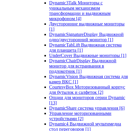
Dynamic3Talk Мониторы с
уникальным механизмом
трансформации и выдвижным
микрофоном
[4]
Двусторонние выдвижные мониторы
[1]
DynamicSignatureDisplay Выдвижной
одно/двусторонний монитор
[1]
DynamicTabLift Выдвижная система
для планшета
[1]
UnderCover Выдвижные мониторы
[1]
DynamicChairDisplay Выдвижной
монитор для встраивания в
подлокотник
[1]
DynamicVision Выдвижная система для
камер ВКС
[1]
CourtesyBox Моторизованный корпус
для бутылок и салфеток
[2]
Опции для мониторов серии Dynamic
[13]
DynamicShare система управления
[6]
Управление моторизованными
устройствами
[2]
Dynamic4 Выдвижной мультимедиа
стол переговоров
[1]