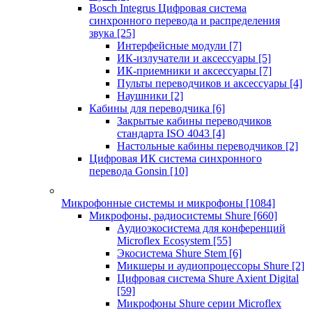
Bosch Integrus Цифровая система
синхронного перевода и распределения
звука
[25]
Интерфейсные модули
[7]
ИК-излучатели и аксессуары
[5]
ИК-приемники и аксессуары
[7]
Пульты переводчиков и аксессуары
[4]
Наушники
[2]
Кабины для переводчика
[6]
Закрытые кабины переводчиков
стандарта ISO 4043
[4]
Настольные кабины переводчиков
[2]
Цифровая ИК система синхронного
перевода Gonsin
[10]
Микрофонные системы и микрофоны
[1084]
Микрофоны, радиосистемы Shure
[660]
Аудиоэкосистема для конференций
Microflex Ecosystem
[55]
Экосистема Shure Stem
[6]
Микшеры и аудиопроцессоры Shure
[2]
Цифровая система Shure Axient Digital
[59]
Микрофоны Shure серии Microflex