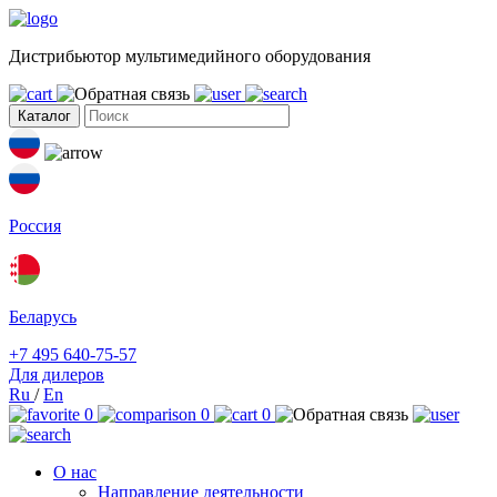
Дистрибьютор мультимедийного оборудования
Каталог
Россия
Беларусь
+7 495 640-75-57
Для дилеров
Ru
/
En
0
0
0
О нас
Направление деятельности