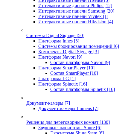
Интерактивные панели Hisense
[3]
Интерактивные дисплеи Philips
[12]
Интерактивные панели Samsung
[20]
Интерактивные панели Vivitek
[1]
Интерактивные панели Hikvision
[4]
Системы Digital Signage
[50]
Платформа Innes
[5]
Системы бронирования помещений
[6]
Комплекты Digital Signage
[3]
Платформа Navori
[9]
Состав платформы Navori
[9]
Платформа SmartPlayer
[10]
Состав SmartPlayer
[10]
Платформа LG
[1]
Платформа Spinetix
[16]
Состав платформы Spinetix
[16]
Документ-камеры
[7]
Документ-камеры Lumens
[7]
Решения для переговорных комнат
[130]
Звуковые экосистемы Shure
[6]
Экосистема Shure Stem
[6]