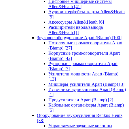
Цифровые микшерные системы
Allen&Heath
[41]
Аудиоинтерфейсы, карты Allen&Heath
[5]
Аксессуары Allen&Heath
[6]
Расширители ввода/вывода
Allen&Heath
[1]
Звуковое оборудование Apart (Biamp)
[100]
Потолочные громкоговорители Apart
(Biamp)
[27]
Корпусные громкоговорители Apart
(Biamp)
[42]
Рупорные громкоговорители Apart
(Biamp)
[7]
Усилители мощности Apart (Biamp)
[13]
Микшеры-усилители Apart (Biamp)
[3]
Источники аудиосигнала Apart (Biamp)
[1]
Предусилители Apart (Biamp)
[2]
Кабельные органайзеры Apart (Biamp)
[5]
Оборудование звукоусиления Renkus-Heinz
[38]
Управляемые звуковые колонны