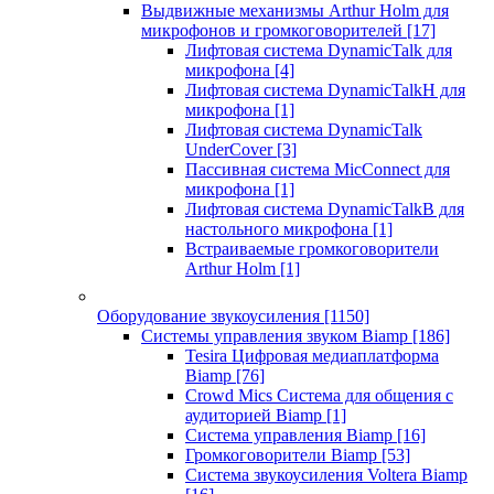
Выдвижные механизмы Arthur Holm для
микрофонов и громкоговорителей
[17]
Лифтовая система DynamicTalk для
микрофона
[4]
Лифтовая система DynamicTalkH для
микрофона
[1]
Лифтовая система DynamicTalk
UnderCover
[3]
Пассивная система MicConnect для
микрофона
[1]
Лифтовая система DynamicTalkB для
настольного микрофона
[1]
Встраиваемые громкоговорители
Arthur Holm
[1]
Оборудование звукоусиления
[1150]
Системы управления звуком Biamp
[186]
Tesira Цифровая медиаплатформа
Biamp
[76]
Crowd Mics Система для общения с
аудиторией Biamp
[1]
Система управления Biamp
[16]
Громкоговорители Biamp
[53]
Система звукоусиления Voltera Biamp