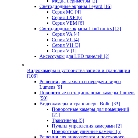
Медиа периметры
[2]
Светодиодные экраны Leyard
[16]
Серия MG
[4]
Серия TXF
[6]
Серия VEM
[6]
Светодиодные экраны LianTronics
[12]
Серия VA
[4]
Серия VL
[4]
Серия VH
[3]
Серия V
[1]
Аксессуары для LED панелей
[2]
Видеокамеры и устройства записи и трансляции
[106]
Решения для захвата и передачи видео
Lumens
[9]
Поворотные и стационарные камеры Lumens
[50]
Видеокамеры и трансиверы Bolin
[33]
Поворотные камеры для помещений
[21]
Трансиверы
[5]
Пульты управления камерами
[2]
Поворотные уличные камеры
[5]
Решения для видеозахвата и потокового