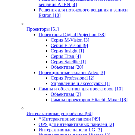
вещания ATEN
[4]
Решения для потокового вещания и записи
Extron
[10]
Проекторы
[51]
Проекторы Digital Projection
[38]
Серия M-Vision
[3]
Серия E-Vision
[9]
Серия Insight
[1]
Серия Titan
[4]
Серия Satellite
[1]
Объективы
[20]
Проекционные экраны Adeo
[3]
Серия Professional
[2]
Управление и аксессуары
[1]
Лампы и объективы для проекторов
[10]
Объективы
[2]
Лампы проекторов Hitachi, Maxell
[8]
Интерактивные устройства
[94]
* Интерактивные панели
[49]
OPS для интерактивных панелей
[2]
Интерактивные панели LG
[3]