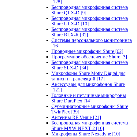
[128]
Беспроводная микрофонная система
Shure QLX-D
[9]
Беспроводная микрофонная система
Shure ULX-D
[10]
Беспроводная микрофонная система
Shure BLX-R
[32]
Системы персонального мониторинга
[16]
Проводные микрофоны Shure
[62]
Программное обеспечение Shure
[3]
Беспроводная микрофонная система
Shure SLX-D
[34]
Микрофоны Shure Motiv Digital для
записи и трансляций
[17]
Аксессуары для микрофонов Shure
[121]
Головные и петличные микрофоны
Shure DuraPlex
[14]
Субминиатюрные микрофоны Shure
TwinPlex
[39]
Антенны RF Venue
[21]
Беспроводная микрофонная система
Shure MXW NEXT 2
[16]
Микрофоны Shure Nexadyne
[10]