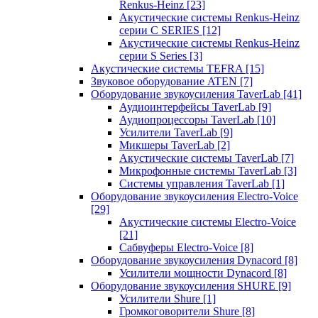
Renkus-Heinz
[23]
Акустические системы Renkus-Heinz
серии C SERIES
[12]
Акустические системы Renkus-Heinz
серии S Series
[3]
Акустические системы TEFRA
[15]
Звуковое оборудование ATEN
[7]
Оборудование звукоусиления TaverLab
[41]
Аудиоинтерфейсы TaverLab
[9]
Аудиопроцессоры TaverLab
[10]
Усилители TaverLab
[9]
Микшеры TaverLab
[2]
Акустические системы TaverLab
[7]
Микрофонные системы TaverLab
[3]
Системы управления TaverLab
[1]
Оборудование звукоусиления Electro-Voice
[29]
Акустические системы Electro-Voice
[21]
Сабвуферы Electro-Voice
[8]
Оборудование звукоусиления Dynacord
[8]
Усилители мощности Dynacord
[8]
Оборудование звукоусиления SHURE
[9]
Усилители Shure
[1]
Громкоговорители Shure
[8]