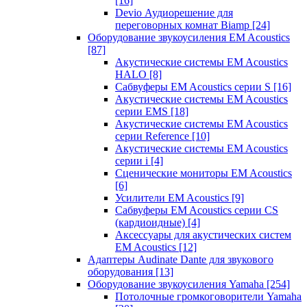
[16]
Devio Аудиорешение для
переговорных комнат Biamp
[24]
Оборудование звукоусиления EM Acoustics
[87]
Акустические системы EM Acoustics
HALO
[8]
Сабвуферы EM Acoustics серии S
[16]
Акустические системы EM Acoustics
серии EMS
[18]
Акустические системы EM Acoustics
серии Reference
[10]
Акустические системы EM Acoustics
серии i
[4]
Сценические мониторы EM Acoustics
[6]
Усилители EM Acoustics
[9]
Сабвуферы EM Acoustics серии CS
(кардиоидные)
[4]
Аксессуары для акустических систем
EM Acoustics
[12]
Адаптеры Audinate Dante для звукового
оборудования
[13]
Оборудование звукоусиления Yamaha
[254]
Потолочные громкоговорители Yamaha