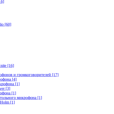
16]
dio
[60]
nite
[16]
офонов и громкоговорителей
[17]
крофона
[4]
икрофона
[1]
ver
[3]
рофона
[1]
стольного микрофона
[1]
r Holm
[1]