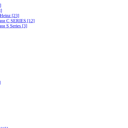
]
8]
-Heinz
[23]
ерии C SERIES
[12]
ии S Series
[3]
]