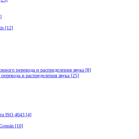
]
tis
[12]
онного перевода и распределения звука
[8]
 перевода и распределения звука
[25]
та ISO 4043
[4]
 Gonsin
[10]