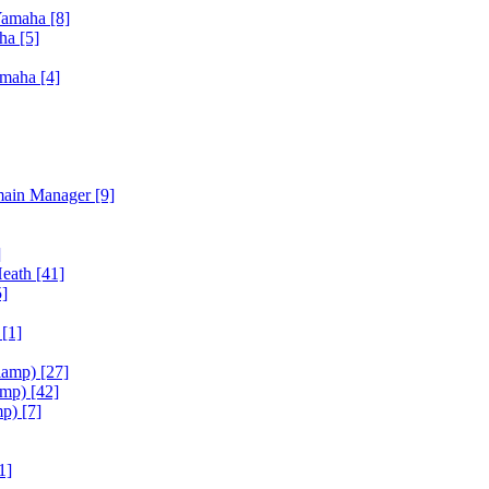
Yamaha
[8]
aha
[5]
amaha
[4]
main Manager
[9]
]
Heath
[41]
5]
h
[1]
iamp)
[27]
amp)
[42]
mp)
[7]
1]