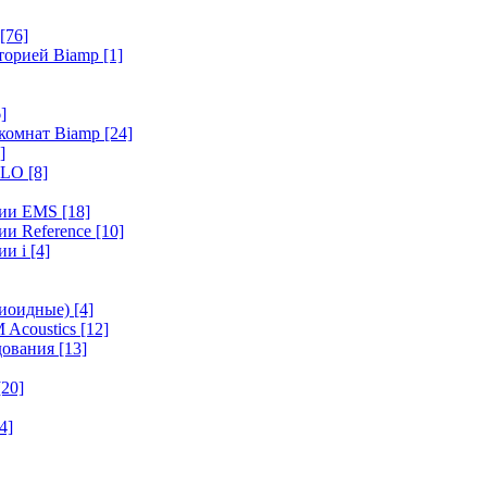
[76]
иторией Biamp
[1]
]
 комнат Biamp
[24]
]
HALO
[8]
ерии EMS
[18]
ии Reference
[10]
ии i
[4]
диоидные)
[4]
 Acoustics
[12]
удования
[13]
[20]
4]