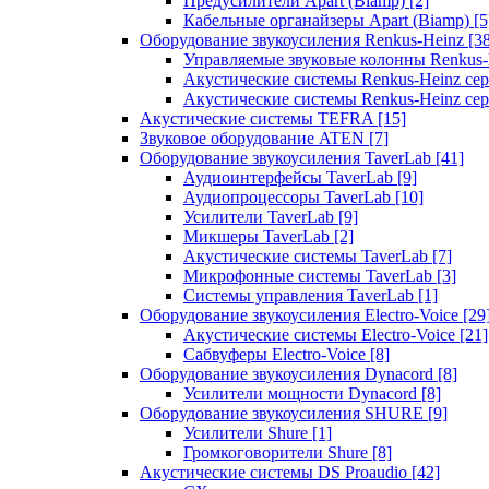
Предусилители Apart (Biamp)
[2]
Кабельные органайзеры Apart (Biamp)
[5
Оборудование звукоусиления Renkus-Heinz
[3
Управляемые звуковые колонны Renkus
Акустические системы Renkus-Heinz с
Акустические системы Renkus-Heinz сер
Акустические системы TEFRA
[15]
Звуковое оборудование ATEN
[7]
Оборудование звукоусиления TaverLab
[41]
Аудиоинтерфейсы TaverLab
[9]
Аудиопроцессоры TaverLab
[10]
Усилители TaverLab
[9]
Микшеры TaverLab
[2]
Акустические системы TaverLab
[7]
Микрофонные системы TaverLab
[3]
Системы управления TaverLab
[1]
Оборудование звукоусиления Electro-Voice
[29
Акустические системы Electro-Voice
[21]
Сабвуферы Electro-Voice
[8]
Оборудование звукоусиления Dynacord
[8]
Усилители мощности Dynacord
[8]
Оборудование звукоусиления SHURE
[9]
Усилители Shure
[1]
Громкоговорители Shure
[8]
Акустические системы DS Proaudio
[42]