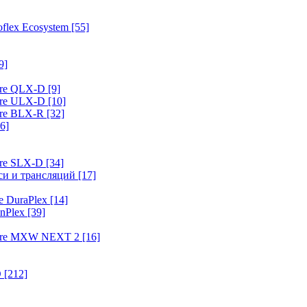
flex Ecosystem
[55]
9]
ure QLX-D
[9]
ure ULX-D
[10]
ure BLX-R
[32]
6]
ure SLX-D
[34]
иси и трансляций
[17]
e DuraPlex
[14]
nPlex
[39]
hure MXW NEXT 2
[16]
O
[212]