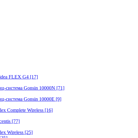
fidea FLEX G4
[17]
нц-система Gonsin 10000N
[71]
нц-система Gonsin 10000E
[9]
ex Complete Wireless
[16]
entis
[77]
ex Wireless
[25]
[25]