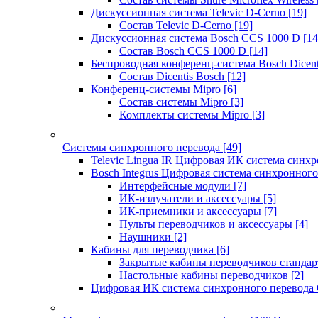
Дискуссионная система Televic D-Cerno
[19]
Состав Televic D-Cerno
[19]
Дискуссионная система Bosch CCS 1000 D
[14
Состав Bosch CCS 1000 D
[14]
Беспроводная конференц-система Bosch Dicen
Состав Dicentis Bosch
[12]
Конференц-системы Mipro
[6]
Состав системы Mipro
[3]
Комплекты системы Mipro
[3]
Системы синхронного перевода
[49]
Televic Lingua IR Цифровая ИК система синхр
Bosch Integrus Цифровая система синхронного
Интерфейсные модули
[7]
ИК-излучатели и аксессуары
[5]
ИК-приемники и аксессуары
[7]
Пульты переводчиков и аксессуары
[4]
Наушники
[2]
Кабины для переводчика
[6]
Закрытые кабины переводчиков стандар
Настольные кабины переводчиков
[2]
Цифровая ИК система синхронного перевода