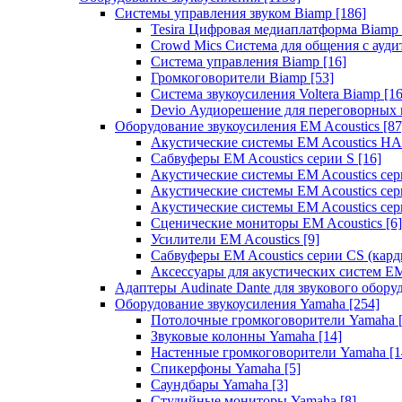
Системы управления звуком Biamp
[186]
Tesira Цифровая медиаплатформа Biamp
Crowd Mics Система для общения с ауд
Система управления Biamp
[16]
Громкоговорители Biamp
[53]
Система звукоусиления Voltera Biamp
[16
Devio Аудиорешение для переговорных
Оборудование звукоусиления EM Acoustics
[87
Акустические системы EM Acoustics 
Сабвуферы EM Acoustics серии S
[16]
Акустические системы EM Acoustics с
Акустические системы EM Acoustics сер
Акустические системы EM Acoustics сер
Сценические мониторы EM Acoustics
[6]
Усилители EM Acoustics
[9]
Сабвуферы EM Acoustics серии CS (кар
Аксессуары для акустических систем EM
Адаптеры Audinate Dante для звукового обор
Оборудование звукоусиления Yamaha
[254]
Потолочные громкоговорители Yamaha
Звуковые колонны Yamaha
[14]
Настенные громкоговорители Yamaha
[1
Спикерфоны Yamaha
[5]
Саундбары Yamaha
[3]
Студийные мониторы Yamaha
[8]