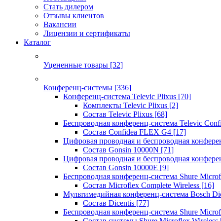
Стать дилером
Отзывы клиентов
Вакансии
Лицензии и сертификаты
Каталог
Уцененные товары
[32]
Конференц-системы
[336]
Конференц-система Televic Plixus
[70]
Комплекты Televic Plixus
[2]
Состав Televic Plixus
[68]
Беспроводная конференц-система Televic Con
Состав Confidea FLEX G4
[17]
Цифровая проводная и беспроводная конфере
Состав Gonsin 10000N
[71]
Цифровая проводная и беспроводная конфере
Состав Gonsin 10000E
[9]
Беспроводная конференц-система Shure Microfl
Состав Microflex Complete Wireless
[16]
Мультимедийная конференц-система Bosch Dic
Состав Dicentis
[77]
Беспроводная конференц-система Shure Microfl
Состав системы Shure Microflex Wireless