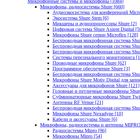
Микрофонные системы и микрофоны
[1084]
Микрофоны, радиосистемы Shure
[660]
Аудиоэкосистема для конференций Micro
Экосистема Shure Stem
[6]
Микшеры и аудиопроцессоры Shure
[2]
Цифровая система Shure Axient Digital
[5
Микрофоны Shure серии Microflex
[128]
Беспроводная микрофонная система Sh
Беспроводная микрофонная система Sh
Беспроводная микрофонная система Sh
Системы персонального мониторинга
[1
Проводные микрофоны Shure
[62]
Программное обеспечение Shure
[3]
Беспроводная микрофонная система Sh
Микрофоны Shure Motiv Digital для зап
Аксессуары для микрофонов Shure
[121]
Головные и петличные микрофоны Shur
Субминиатюрные микрофоны Shure Twi
Антенны RF Venue
[21]
Беспроводная микрофонная система S
Микрофоны Shure Nexadyne
[10]
Кабели и аксессуары Shure
[6]
Микрофоны, радиосистемы и антенны MIPR
Радиосистемы Mipro
[96]
Микрофоны Mipro
[54]