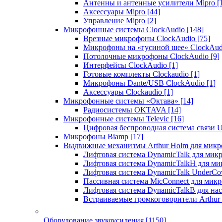
Антенны и антенные усилители Mipro
[
Аксессуары Mipro
[44]
Управление Mipro
[2]
Микрофонные системы ClockAudio
[148]
Врезные микрофоны ClockAudio
[75]
Микрофоны на «гусиной шее» ClockAu
Потолочные микрофоны ClockAudio
[9]
Интерфейсы ClockAudio
[1]
Готовые комплекты Clockaudio
[1]
Микрофоны Dante/USB ClockAudio
[1]
Аксессуары Clockaudio
[1]
Микрофонные системы «Октава»
[14]
Радиосистемы OKTAVA
[14]
Микрофонные системы Televic
[16]
Цифровая беспроводная система связи U
Микрофоны Biamp
[17]
Выдвижные механизмы Arthur Holm для микр
Лифтовая система DynamicTalk для ми
Лифтовая система DynamicTalkH для м
Лифтовая система DynamicTalk UnderCo
Пассивная система MicConnect для мик
Лифтовая система DynamicTalkB для на
Встраиваемые громкоговорители Arthu
Оборудование звукоусиления
[1150]