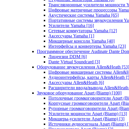
Трансляционные усилители мощности 
Цифровые матричные процессоры Yam
Акустические системы Yamaha
[65]
Портативные системы звукоусиления Y
Усилители Yamaha
[16]
Сетевые коммутаторы Yamaha
[12]
Аксессуары Yamaha
[1]
Микшерные консоли Yamaha
[40]
Интерфейсы и конвертеры Yamaha
[23]
Программное обеспечение Audinate Dante Do
Лицензии DDM
[6]
Dante Virtual Soundcard
[3]
Оборудование звукоусиления Allen&Heath
[53
Цифровые микшерные системы Allen&
Аудиоинтерфейсы, карты Allen&Heath
[
Аксессуары Allen&Heath
[6]
Расширители ввода/вывода Allen&Heat
Звуковое оборудование Apart (Biamp)
[100]
Потолочные громкоговорители Apart (B
Корпусные громкоговорители Apart (Bi
Рупорные громкоговорители Apart (Bia
Усилители мощности Apart (Biamp)
[13]
Микшеры-усилители Apart (Biamp)
[3]
Источники аудиосигнала Apart (Biamp)
[