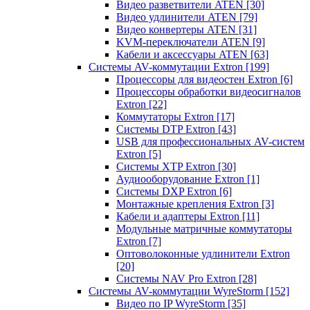
Видео разветвители ATEN
[30]
Видео удлинители ATEN
[79]
Видео конвертеры ATEN
[31]
KVM-переключатели ATEN
[9]
Кабели и аксессуары ATEN
[63]
Системы AV-коммутации Extron
[199]
Процессоры для видеостен Extron
[6]
Процессоры обработки видеосигналов
Extron
[22]
Коммутаторы Extron
[17]
Системы DTP Extron
[43]
USB для профессиональных AV-систем
Extron
[5]
Системы XTP Extron
[30]
Аудиооборудование Extron
[1]
Системы DXP Extron
[6]
Монтажные крепления Extron
[3]
Кабели и адаптеры Extron
[11]
Модульные матричные коммутаторы
Extron
[7]
Оптоволоконные удлинители Extron
[20]
Системы NAV Pro Extron
[28]
Системы AV-коммутации WyreStorm
[152]
Видео по IP WyreStorm
[35]