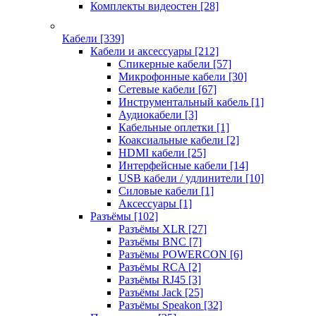
Комплекты видеостен
[28]
Кабели
[339]
Кабели и аксессуары
[212]
Спикерные кабели
[57]
Микрофонные кабели
[30]
Сетевые кабели
[67]
Инструментальный кабель
[1]
Аудиокабели
[3]
Кабельные оплетки
[1]
Коаксиальные кабели
[2]
HDMI кабели
[25]
Интерфейсные кабели
[14]
USB кабели / удлинители
[10]
Силовые кабели
[1]
Аксессуары
[1]
Разъёмы
[102]
Разъёмы XLR
[27]
Разъёмы BNC
[7]
Разъёмы POWERCON
[6]
Разъёмы RCA
[2]
Разъёмы RJ45
[3]
Разъёмы Jack
[25]
Разъёмы Speakon
[32]