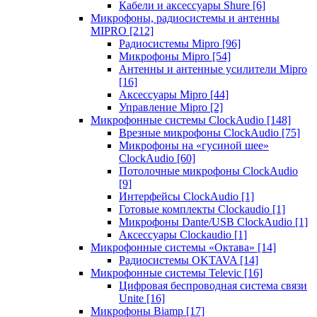
Кабели и аксессуары Shure
[6]
Микрофоны, радиосистемы и антенны
MIPRO
[212]
Радиосистемы Mipro
[96]
Микрофоны Mipro
[54]
Антенны и антенные усилители Mipro
[16]
Аксессуары Mipro
[44]
Управление Mipro
[2]
Микрофонные системы ClockAudio
[148]
Врезные микрофоны ClockAudio
[75]
Микрофоны на «гусиной шее»
ClockAudio
[60]
Потолочные микрофоны ClockAudio
[9]
Интерфейсы ClockAudio
[1]
Готовые комплекты Clockaudio
[1]
Микрофоны Dante/USB ClockAudio
[1]
Аксессуары Clockaudio
[1]
Микрофонные системы «Октава»
[14]
Радиосистемы OKTAVA
[14]
Микрофонные системы Televic
[16]
Цифровая беспроводная система связи
Unite
[16]
Микрофоны Biamp
[17]