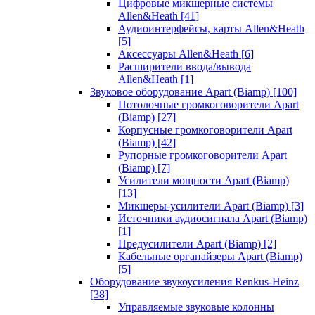
Цифровые микшерные системы
Allen&Heath
[41]
Аудиоинтерфейсы, карты Allen&Heath
[5]
Аксессуары Allen&Heath
[6]
Расширители ввода/вывода
Allen&Heath
[1]
Звуковое оборудование Apart (Biamp)
[100]
Потолочные громкоговорители Apart
(Biamp)
[27]
Корпусные громкоговорители Apart
(Biamp)
[42]
Рупорные громкоговорители Apart
(Biamp)
[7]
Усилители мощности Apart (Biamp)
[13]
Микшеры-усилители Apart (Biamp)
[3]
Источники аудиосигнала Apart (Biamp)
[1]
Предусилители Apart (Biamp)
[2]
Кабельные органайзеры Apart (Biamp)
[5]
Оборудование звукоусиления Renkus-Heinz
[38]
Управляемые звуковые колонны