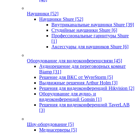
Наушники
[52]
Наушники Shure
[52]
Внутриканальные наушники Shure
[39]
Студийные наушники Shure
[6]
Профессиональные гарнитуры Shure
[1]
Аксессуары для наушников Shure
[6]
Оборудование для видеоконференцсвязи
[45]
Аудиорешение для переговорных комнат
Biamp
[31]
Решение для ВКС от WyreStorm
[5]
Выдвижные решения Arthur Holm
[3]
Решения для видеоконференций Hikvision
[2]
Оборудование для аудио- и
видеоконференций Gonsin
[1]
Решения для видеоконференций TaverLAB
[3]
Шоу-оборудование
[5]
Медиасерверы
[5]