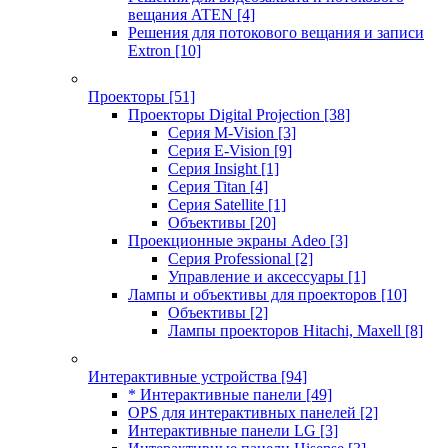
вещания ATEN
[4]
Решения для потокового вещания и записи
Extron
[10]
Проекторы
[51]
Проекторы Digital Projection
[38]
Серия M-Vision
[3]
Серия E-Vision
[9]
Серия Insight
[1]
Серия Titan
[4]
Серия Satellite
[1]
Объективы
[20]
Проекционные экраны Adeo
[3]
Серия Professional
[2]
Управление и аксессуары
[1]
Лампы и объективы для проекторов
[10]
Объективы
[2]
Лампы проекторов Hitachi, Maxell
[8]
Интерактивные устройства
[94]
* Интерактивные панели
[49]
OPS для интерактивных панелей
[2]
Интерактивные панели LG
[3]