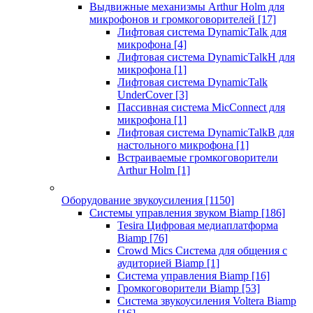
Выдвижные механизмы Arthur Holm для
микрофонов и громкоговорителей
[17]
Лифтовая система DynamicTalk для
микрофона
[4]
Лифтовая система DynamicTalkH для
микрофона
[1]
Лифтовая система DynamicTalk
UnderCover
[3]
Пассивная система MicConnect для
микрофона
[1]
Лифтовая система DynamicTalkB для
настольного микрофона
[1]
Встраиваемые громкоговорители
Arthur Holm
[1]
Оборудование звукоусиления
[1150]
Системы управления звуком Biamp
[186]
Tesira Цифровая медиаплатформа
Biamp
[76]
Crowd Mics Система для общения с
аудиторией Biamp
[1]
Система управления Biamp
[16]
Громкоговорители Biamp
[53]
Система звукоусиления Voltera Biamp