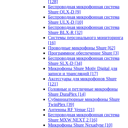
[128]
Беспроводная микрофонная система
Shure QLX-D
[9]
Беспроводная микрофонная система
Shure ULX-D
[10]
Беспроводная микрофонная система
Shure BLX-R
[32]
Системы персонального мониторинга
[16]
Проводные микрофоны Shure
[62]
Программное обеспечение Shure
[3]
Беспроводная микрофонная система
Shure SLX-D
[34]
Микрофоны Shure Motiv Digital для
записи и трансляций
[17]
Аксессуары для микрофонов Shure
[121]
Головные и петличные микрофоны
Shure DuraPlex
[14]
Субминиатюрные микрофоны Shure
TwinPlex
[39]
Антенны RF Venue
[21]
Беспроводная микрофонная система
Shure MXW NEXT 2
[16]
Микрофоны Shure Nexadyne
[10]