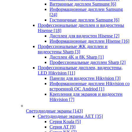
Витринные дисплеи Sumsung
[6]
Информационные дисплеи Samsung
[24]
Гостиничные дисплеи Samsung
[6]
Профессиональные дисплеи и видеостены
Hisense
[18]
Дисплеи для видеостен Hisense
[2]
Информационные дисплеи Hisense
[16]
Профессиональные ЖК дисплеи и
видеостены Sharp
[3]
Дисплеи 4K и 8K Sharp
[1]
Профессиональные дисплеи Sharp
[2]
Профессиональные дисплеи, видеостены,
LED Hikvision
[11]
Панели для видеостен Hikvision
[3]
Информационные дисплеи Hikvision со
встроенной ОС Andriod
[1]
Крепления для экранов и видеостен
Hikvision
[7]
Светодиодные экраны
[143]
Светодиодные экраны AET
[35]
Cерия Koala
[5]
Серия AT
[9]