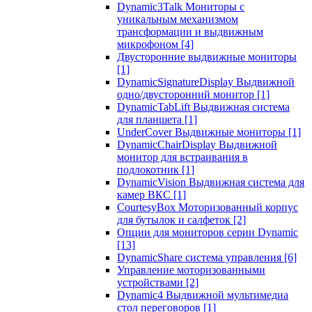
Dynamic3Talk Мониторы с
уникальным механизмом
трансформации и выдвижным
микрофоном
[4]
Двусторонние выдвижные мониторы
[1]
DynamicSignatureDisplay Выдвижной
одно/двусторонний монитор
[1]
DynamicTabLift Выдвижная система
для планшета
[1]
UnderCover Выдвижные мониторы
[1]
DynamicChairDisplay Выдвижной
монитор для встраивания в
подлокотник
[1]
DynamicVision Выдвижная система для
камер ВКС
[1]
CourtesyBox Моторизованный корпус
для бутылок и салфеток
[2]
Опции для мониторов серии Dynamic
[13]
DynamicShare система управления
[6]
Управление моторизованными
устройствами
[2]
Dynamic4 Выдвижной мультимедиа
стол переговоров
[1]