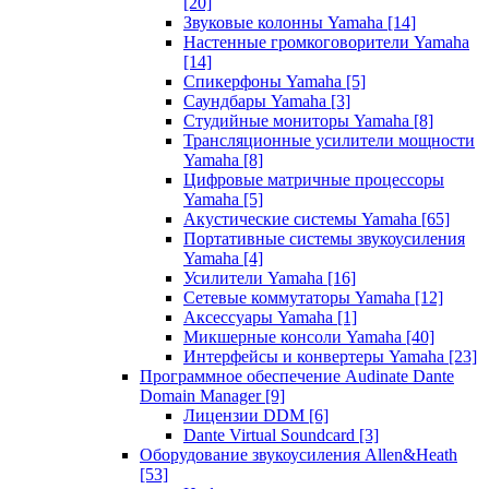
[20]
Звуковые колонны Yamaha
[14]
Настенные громкоговорители Yamaha
[14]
Спикерфоны Yamaha
[5]
Саундбары Yamaha
[3]
Студийные мониторы Yamaha
[8]
Трансляционные усилители мощности
Yamaha
[8]
Цифровые матричные процессоры
Yamaha
[5]
Акустические системы Yamaha
[65]
Портативные системы звукоусиления
Yamaha
[4]
Усилители Yamaha
[16]
Сетевые коммутаторы Yamaha
[12]
Аксессуары Yamaha
[1]
Микшерные консоли Yamaha
[40]
Интерфейсы и конвертеры Yamaha
[23]
Программное обеспечение Audinate Dante
Domain Manager
[9]
Лицензии DDM
[6]
Dante Virtual Soundcard
[3]
Оборудование звукоусиления Allen&Heath
[53]