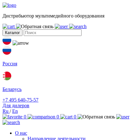
Дистрибьютор мультимедийного оборудования
Каталог
Россия
Беларусь
+7 495 640-75-57
Для дилеров
Ru
/
En
0
0
0
О нас
Направление деятельности