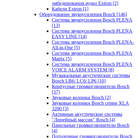
эмбедирования аудио Extron
[2]
Кабели Extron
[1]
Оборудование звукоусиления Bosch
[146]
Система звукоусиления Bosch PLENA
[13]
Система звукоусиления Bosch PLENA
EASY LINE
[14]
Система звукоусиления Bosch PLENA-
All-in-One
[5]
Система звукоусиления Bosch PLENA
Matrix
[5]
Система звукоусиления Bosch PLENA
VOICE ALARM SYSTEM
[8]
Музыкальные акустические системы
Bosch LB6/ LC6/ LP6
[10]
Корпусные громкоговорители Bosch
[37]
Звуковые колонки Bosch
[2]
Звуковые колонки Bosch серии XLA
3200
[3]
Активные акустические системы
"Линейный массив" Bosch
[4]
Панельные громкоговорители Bosch
[4]
Потолочные громкоговорители Bosch