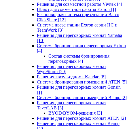
Решения для совместной работы Vivitek
[4]
Шлюз для совместной работы Extron
[1]
Беспроводная система презентации Barco
ClickShare
[12]
Система презентации Extron серии HC и
TeamWork
[3]
Решения для переговорных комнат Yamaha
[10]
Система бронирования переговорных Extron
[4]
Состав системы бронирования
переговорных
[4]
Решения для переговорных комнат
WyreStorm
[29]
Решения «все-в-одном» Kandao
[8]
Система бронирования помещений ATEN
[5]
Решение для переговорных комнат Gonsin
[1]
Система бронирования помещений Biamp
[2]
Решения для переговорных комнат
TaverLAB
[3]
BYOD/BYOM-решения
[3]
Решение для переговорных комнат ATEN
[2]
Решение для переговорных комнат Biamp
[40]