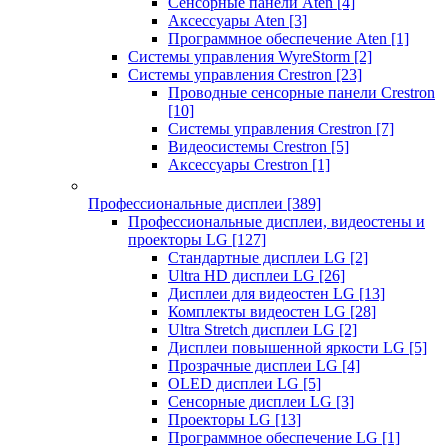
Сенсорные панели Aten
[4]
Аксессуары Aten
[3]
Программное обеспечение Aten
[1]
Системы управления WyreStorm
[2]
Системы управления Crestron
[23]
Проводные сенсорные панели Crestron
[10]
Системы управления Crestron
[7]
Видеосистемы Crestron
[5]
Аксессуары Crestron
[1]
Профессиональные дисплеи
[389]
Профессиональные дисплеи, видеостены и
проекторы LG
[127]
Стандартные дисплеи LG
[2]
Ultra HD дисплеи LG
[26]
Дисплеи для видеостен LG
[13]
Комплекты видеостен LG
[28]
Ultra Stretch дисплеи LG
[2]
Дисплеи повышенной яркости LG
[5]
Прозрачные дисплеи LG
[4]
OLED дисплеи LG
[5]
Сенсорные дисплеи LG
[3]
Проекторы LG
[13]
Программное обеспечение LG
[1]