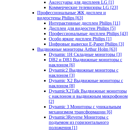
Аксессуары для дисплеев LG
[1]
Коммерческие телевизоры LG
[23]
Профессиональные ЖК дисплеи и
видеостены Philips
[63]
Интерактивные дисплеи Philips
[11]
Дисплеи для видеостен Philips
[5]
Профессиональные дисплеи Philips
[43]
Особо яркие дисплеи Philips
[1]
Цифровые вывески E-Paper Philips
[3]
Выдвижные мониторы Arthur Holm
[63]
Dynamic 1Н Складные мониторы
[3]
DB2 и DB3 Выдвижные мониторы с
наклоном
[6]
Dynamic2 Выдвижные мониторы с
наклоном
[3]
Dynamic X2 Выдвижные мониторы с
наклоном
[8]
DynamicX2Talk Выдвижные мониторы
с наклоном и выдвижным микрофоном
[2]
Dynamic 3 Мониторы с уникальным
механизмом трансформации
[6]
Dynamic3Reverse Мониторы с
подъемом из горизонтального
положения
[1]