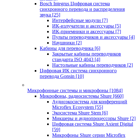
Bosch Integrus Цифровая система
синхронного перевода и распределения
звука
[25]
Интерфейсные модули
[7]
ИК-излучатели и аксессуары
[5]
ИК-приемники и аксессуары
[7]
Пульты переводчиков и аксессуары
[4]
Наушники
[2]
Кабины для переводчика
[6]
Закрытые кабины переводчиков
стандарта ISO 4043
[4]
Настольные кабины переводчиков
[2]
Цифровая ИК система синхронного
перевода Gonsin
[10]
Микрофонные системы и микрофоны
[1084]
Микрофоны, радиосистемы Shure
[660]
Аудиоэкосистема для конференций
Microflex Ecosystem
[55]
Экосистема Shure Stem
[6]
Микшеры и аудиопроцессоры Shure
[2]
Цифровая система Shure Axient Digital
[59]
Микрофоны Shure серии Microflex