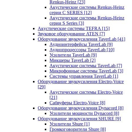
Renkus-Heinz
[23]
Акустические системы Renkus-Heinz
серии C SERIES
[12]
Акустические системы Renkus-Heinz
серии S Series
[3]
Акустические системы TEFRA
[15]
Звуковое оборудование ATEN
[7]
Оборудование звукоусиления TaverLab
[41]
Аудиоинтерфейсы TaverLab
[9]
Аудиопроцессоры TaverLab
[10]
Усилители TaverLab
[9]
Микшеры TaverLab
[2]
Акустические системы TaverLab
[7]
Микрофонные системы TaverLab
[3]
Системы управления TaverLab
[1]
Оборудование звукоусиления Electro-Voice
[29]
Акустические системы Electro-Voice
[21]
Сабвуферы Electro-Voice
[8]
Оборудование звукоусиления Dynacord
[8]
Усилители мощности Dynacord
[8]
Оборудование звукоусиления SHURE
[9]
Усилители Shure
[1]
Громкоговорители Shure
[8]