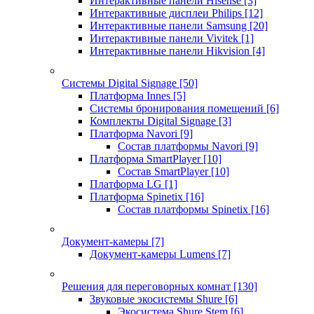
Интерактивные панели Hisense
[3]
Интерактивные дисплеи Philips
[12]
Интерактивные панели Samsung
[20]
Интерактивные панели Vivitek
[1]
Интерактивные панели Hikvision
[4]
Системы Digital Signage
[50]
Платформа Innes
[5]
Системы бронирования помещений
[6]
Комплекты Digital Signage
[3]
Платформа Navori
[9]
Состав платформы Navori
[9]
Платформа SmartPlayer
[10]
Состав SmartPlayer
[10]
Платформа LG
[1]
Платформа Spinetix
[16]
Состав платформы Spinetix
[16]
Документ-камеры
[7]
Документ-камеры Lumens
[7]
Решения для переговорных комнат
[130]
Звуковые экосистемы Shure
[6]
Экосистема Shure Stem
[6]