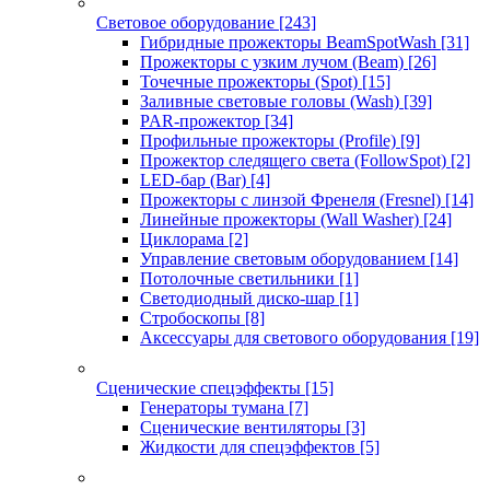
Световое оборудование
[243]
Гибридные прожекторы BeamSpotWash
[31]
Прожекторы с узким лучом (Beam)
[26]
Точечные прожекторы (Spot)
[15]
Заливные световые головы (Wash)
[39]
PAR-прожектор
[34]
Профильные прожекторы (Profile)
[9]
Прожектор следящего света (FollowSpot)
[2]
LED-бар (Bar)
[4]
Прожекторы с линзой Френеля (Fresnel)
[14]
Линейные прожекторы (Wall Washer)
[24]
Циклорама
[2]
Управление световым оборудованием
[14]
Потолочные светильники
[1]
Светодиодный диско-шар
[1]
Стробоскопы
[8]
Аксессуары для светового оборудования
[19]
Сценические спецэффекты
[15]
Генераторы тумана
[7]
Сценические вентиляторы
[3]
Жидкости для спецэффектов
[5]