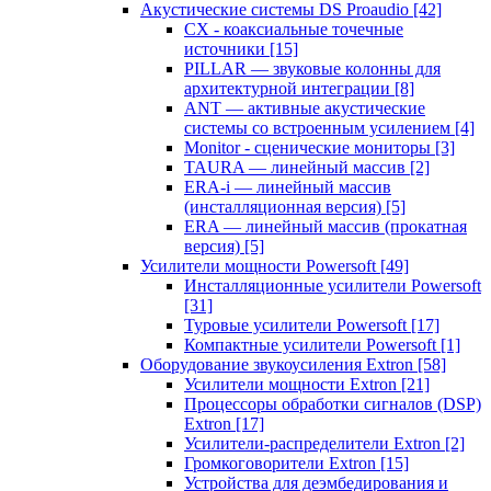
Акустические системы DS Proaudio
[42]
CX - коаксиальные точечные
источники
[15]
PILLAR — звуковые колонны для
архитектурной интеграции
[8]
ANT — активные акустические
системы со встроенным усилением
[4]
Monitor - сценические мониторы
[3]
TAURA — линейный массив
[2]
ERA-i — линейный массив
(инсталляционная версия)
[5]
ERA — линейный массив (прокатная
версия)
[5]
Усилители мощности Powersoft
[49]
Инсталляционные усилители Powersoft
[31]
Туровые усилители Powersoft
[17]
Компактные усилители Powersoft
[1]
Оборудование звукоусиления Extron
[58]
Усилители мощности Extron
[21]
Процессоры обработки сигналов (DSP)
Extron
[17]
Усилители-распределители Extron
[2]
Громкоговорители Extron
[15]
Устройства для деэмбедирования и