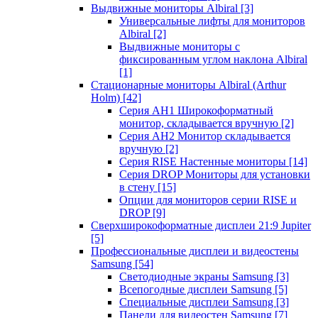
Выдвижные мониторы Albiral
[3]
Универсальные лифты для мониторов
Albiral
[2]
Выдвижные мониторы с
фиксированным углом наклона Albiral
[1]
Стационарные мониторы Albiral (Arthur
Holm)
[42]
Серия AH1 Широкоформатный
монитор, складывается вручную
[2]
Серия AH2 Монитор складывается
вручную
[2]
Серия RISE Настенные мониторы
[14]
Серия DROP Мониторы для установки
в стену
[15]
Опции для мониторов серии RISE и
DROP
[9]
Сверхширокоформатные дисплеи 21:9 Jupiter
[5]
Профессиональные дисплеи и видеостены
Samsung
[54]
Светодиодные экраны Samsung
[3]
Всепогодные дисплеи Samsung
[5]
Специальные дисплеи Samsung
[3]
Панели для видеостен Samsung
[7]