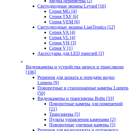
Медиа периметры
[2]
Светодиодные экраны Leyard
[16]
Серия MG
[4]
Серия TXF
[6]
Серия VEM
[6]
Светодиодные экраны LianTronics
[12]
Серия VA
[4]
Серия VL
[4]
Серия VH
[3]
Серия V
[1]
Аксессуары для LED панелей
[2]
Видеокамеры и устройства записи и трансляции
[106]
Решения для захвата и передачи видео
Lumens
[9]
Поворотные и стационарные камеры Lumens
[50]
Видеокамеры и трансиверы Bolin
[33]
Поворотные камеры для помещений
[21]
Трансиверы
[5]
Пульты управления камерами
[2]
Поворотные уличные камеры
[5]
Решения для видеозахвата и потокового