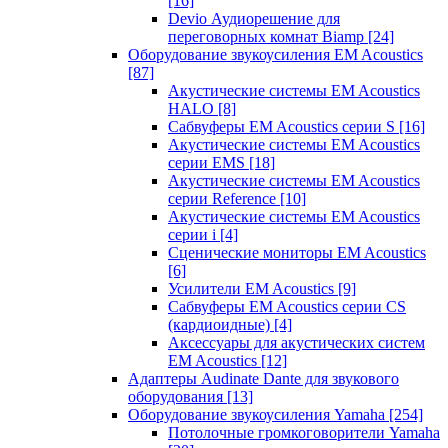
[16]
Devio Аудиорешение для
переговорных комнат Biamp
[24]
Оборудование звукоусиления EM Acoustics
[87]
Акустические системы EM Acoustics
HALO
[8]
Сабвуферы EM Acoustics серии S
[16]
Акустические системы EM Acoustics
серии EMS
[18]
Акустические системы EM Acoustics
серии Reference
[10]
Акустические системы EM Acoustics
серии i
[4]
Сценические мониторы EM Acoustics
[6]
Усилители EM Acoustics
[9]
Сабвуферы EM Acoustics серии CS
(кардиоидные)
[4]
Аксессуары для акустических систем
EM Acoustics
[12]
Адаптеры Audinate Dante для звукового
оборудования
[13]
Оборудование звукоусиления Yamaha
[254]
Потолочные громкоговорители Yamaha