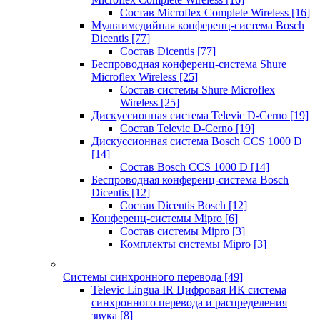
Состав Microflex Complete Wireless
[16]
Мультимедийная конференц-система Bosch
Dicentis
[77]
Состав Dicentis
[77]
Беспроводная конференц-система Shure
Microflex Wireless
[25]
Состав системы Shure Microflex
Wireless
[25]
Дискуссионная система Televic D-Cerno
[19]
Состав Televic D-Cerno
[19]
Дискуссионная система Bosch CCS 1000 D
[14]
Состав Bosch CCS 1000 D
[14]
Беспроводная конференц-система Bosch
Dicentis
[12]
Состав Dicentis Bosch
[12]
Конференц-системы Mipro
[6]
Состав системы Mipro
[3]
Комплекты системы Mipro
[3]
Системы синхронного перевода
[49]
Televic Lingua IR Цифровая ИК система
синхронного перевода и распределения
звука
[8]