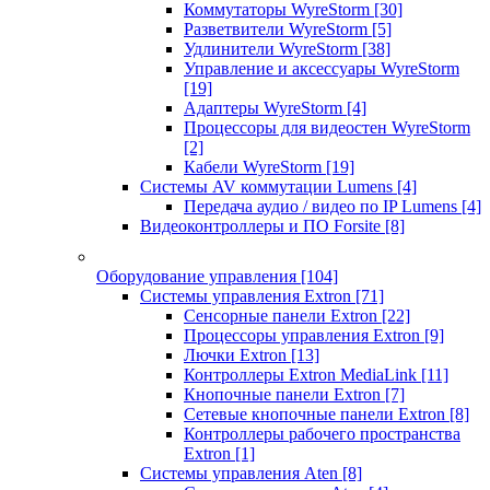
Коммутаторы WyreStorm
[30]
Разветвители WyreStorm
[5]
Удлинители WyreStorm
[38]
Управление и аксессуары WyreStorm
[19]
Адаптеры WyreStorm
[4]
Процессоры для видеостен WyreStorm
[2]
Кабели WyreStorm
[19]
Системы AV коммутации Lumens
[4]
Передача аудио / видео по IP Lumens
[4]
Видеоконтроллеры и ПО Forsite
[8]
Оборудование управления
[104]
Системы управления Extron
[71]
Сенсорные панели Extron
[22]
Процессоры управления Extron
[9]
Лючки Extron
[13]
Контроллеры Extron MediaLink
[11]
Кнопочные панели Extron
[7]
Сетевые кнопочные панели Extron
[8]
Контроллеры рабочего пространства
Extron
[1]
Системы управления Aten
[8]