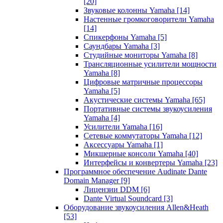
[20]
Звуковые колонны Yamaha
[14]
Настенные громкоговорители Yamaha
[14]
Спикерфоны Yamaha
[5]
Саундбары Yamaha
[3]
Студийные мониторы Yamaha
[8]
Трансляционные усилители мощности
Yamaha
[8]
Цифровые матричные процессоры
Yamaha
[5]
Акустические системы Yamaha
[65]
Портативные системы звукоусиления
Yamaha
[4]
Усилители Yamaha
[16]
Сетевые коммутаторы Yamaha
[12]
Аксессуары Yamaha
[1]
Микшерные консоли Yamaha
[40]
Интерфейсы и конвертеры Yamaha
[23]
Программное обеспечение Audinate Dante
Domain Manager
[9]
Лицензии DDM
[6]
Dante Virtual Soundcard
[3]
Оборудование звукоусиления Allen&Heath
[53]