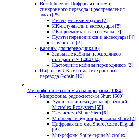
Bosch Integrus Цифровая система
синхронного перевода и распределения
звука
[25]
Интерфейсные модули
[7]
ИК-излучатели и аксессуары
[5]
ИК-приемники и аксессуары
[7]
Пульты переводчиков и аксессуары
[4]
Наушники
[2]
Кабины для переводчика
[6]
Закрытые кабины переводчиков
стандарта ISO 4043
[4]
Настольные кабины переводчиков
[2]
Цифровая ИК система синхронного
перевода Gonsin
[10]
Микрофонные системы и микрофоны
[1084]
Микрофоны, радиосистемы Shure
[660]
Аудиоэкосистема для конференций
Microflex Ecosystem
[55]
Экосистема Shure Stem
[6]
Микшеры и аудиопроцессоры Shure
[2]
Цифровая система Shure Axient Digital
[59]
Микрофоны Shure серии Microflex