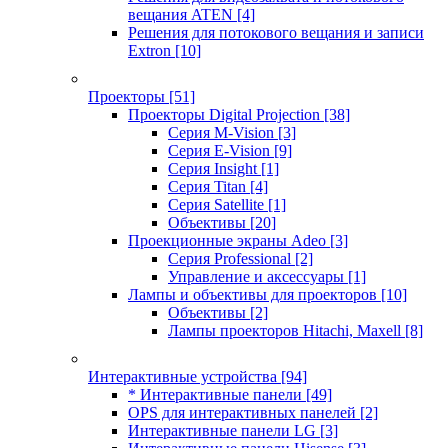
вещания ATEN
[4]
Решения для потокового вещания и записи
Extron
[10]
Проекторы
[51]
Проекторы Digital Projection
[38]
Серия M-Vision
[3]
Серия E-Vision
[9]
Серия Insight
[1]
Серия Titan
[4]
Серия Satellite
[1]
Объективы
[20]
Проекционные экраны Adeo
[3]
Серия Professional
[2]
Управление и аксессуары
[1]
Лампы и объективы для проекторов
[10]
Объективы
[2]
Лампы проекторов Hitachi, Maxell
[8]
Интерактивные устройства
[94]
* Интерактивные панели
[49]
OPS для интерактивных панелей
[2]
Интерактивные панели LG
[3]