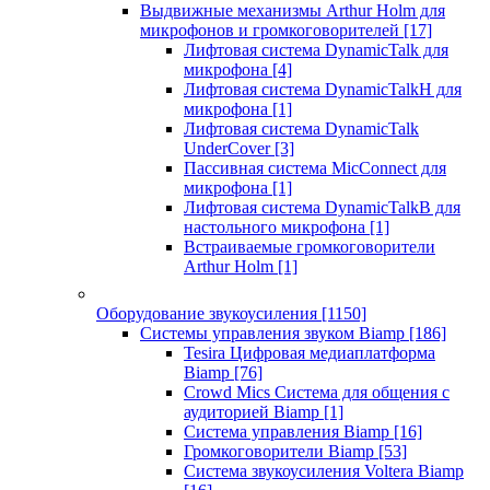
Выдвижные механизмы Arthur Holm для
микрофонов и громкоговорителей
[17]
Лифтовая система DynamicTalk для
микрофона
[4]
Лифтовая система DynamicTalkH для
микрофона
[1]
Лифтовая система DynamicTalk
UnderCover
[3]
Пассивная система MicConnect для
микрофона
[1]
Лифтовая система DynamicTalkB для
настольного микрофона
[1]
Встраиваемые громкоговорители
Arthur Holm
[1]
Оборудование звукоусиления
[1150]
Системы управления звуком Biamp
[186]
Tesira Цифровая медиаплатформа
Biamp
[76]
Crowd Mics Система для общения с
аудиторией Biamp
[1]
Система управления Biamp
[16]
Громкоговорители Biamp
[53]
Система звукоусиления Voltera Biamp