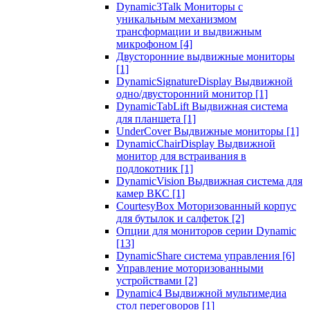
Dynamic3Talk Мониторы с
уникальным механизмом
трансформации и выдвижным
микрофоном
[4]
Двусторонние выдвижные мониторы
[1]
DynamicSignatureDisplay Выдвижной
одно/двусторонний монитор
[1]
DynamicTabLift Выдвижная система
для планшета
[1]
UnderCover Выдвижные мониторы
[1]
DynamicChairDisplay Выдвижной
монитор для встраивания в
подлокотник
[1]
DynamicVision Выдвижная система для
камер ВКС
[1]
CourtesyBox Моторизованный корпус
для бутылок и салфеток
[2]
Опции для мониторов серии Dynamic
[13]
DynamicShare система управления
[6]
Управление моторизованными
устройствами
[2]
Dynamic4 Выдвижной мультимедиа
стол переговоров
[1]