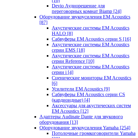
[16]
Devio Аудиорешение для
переговорных комнат Biamp
[24]
Оборудование звукоусиления EM Acoustics
[87]
Акустические системы EM Acoustics
HALO
[8]
Сабвуферы EM Acoustics серии S
[16]
Акустические системы EM Acoustics
серии EMS
[18]
Акустические системы EM Acoustics
серии Reference
[10]
Акустические системы EM Acoustics
серии i
[4]
Сценические мониторы EM Acoustics
[6]
Усилители EM Acoustics
[9]
Сабвуферы EM Acoustics серии CS
(кардиоидные)
[4]
Аксессуары для акустических систем
EM Acoustics
[12]
Адаптеры Audinate Dante для звукового
оборудования
[13]
Оборудование звукоусиления Yamaha
[254]
Потолочные громкоговорители Yamaha