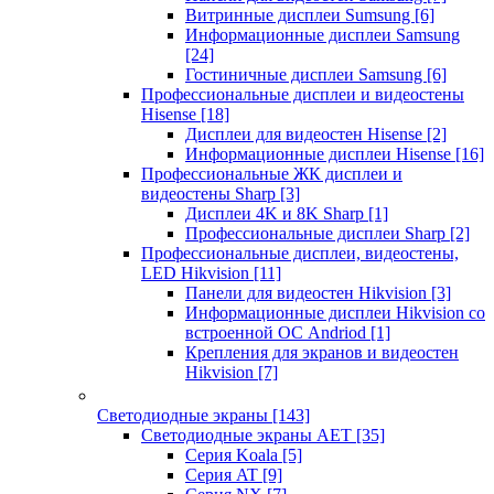
Витринные дисплеи Sumsung
[6]
Информационные дисплеи Samsung
[24]
Гостиничные дисплеи Samsung
[6]
Профессиональные дисплеи и видеостены
Hisense
[18]
Дисплеи для видеостен Hisense
[2]
Информационные дисплеи Hisense
[16]
Профессиональные ЖК дисплеи и
видеостены Sharp
[3]
Дисплеи 4K и 8K Sharp
[1]
Профессиональные дисплеи Sharp
[2]
Профессиональные дисплеи, видеостены,
LED Hikvision
[11]
Панели для видеостен Hikvision
[3]
Информационные дисплеи Hikvision со
встроенной ОС Andriod
[1]
Крепления для экранов и видеостен
Hikvision
[7]
Светодиодные экраны
[143]
Светодиодные экраны AET
[35]
Cерия Koala
[5]
Серия AT
[9]