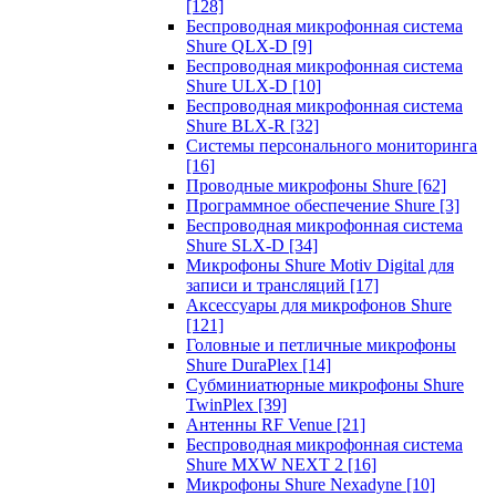
[128]
Беспроводная микрофонная система
Shure QLX-D
[9]
Беспроводная микрофонная система
Shure ULX-D
[10]
Беспроводная микрофонная система
Shure BLX-R
[32]
Системы персонального мониторинга
[16]
Проводные микрофоны Shure
[62]
Программное обеспечение Shure
[3]
Беспроводная микрофонная система
Shure SLX-D
[34]
Микрофоны Shure Motiv Digital для
записи и трансляций
[17]
Аксессуары для микрофонов Shure
[121]
Головные и петличные микрофоны
Shure DuraPlex
[14]
Субминиатюрные микрофоны Shure
TwinPlex
[39]
Антенны RF Venue
[21]
Беспроводная микрофонная система
Shure MXW NEXT 2
[16]
Микрофоны Shure Nexadyne
[10]