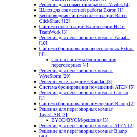
Решения для совместной работы Vivitek
[4]
Шлюз для совместной работы Extron
[1]
Беспроводная система презентации Barco
ClickShare
[12]
Система презентации Extron серии HC и
TeamWork
[3]
Решения для переговорных комнат Yamaha
[10]
Система бронирования переговорных Extron
[4]
Состав системы бронирования
переговорных
[4]
Решения для переговорных комнат
WyreStorm
[29]
Решения «все-в-одном» Kandao
[8]
Система бронирования помещений ATEN
[5]
Решение для переговорных комнат Gonsin
[1]
Система бронирования помещений Biamp
[2]
Решения для переговорных комнат
TaverLAB
[3]
BYOD/BYOM-решения
[3]
Решение для переговорных комнат ATEN
[2]
Решение для переговорных комнат Biamp
[40]