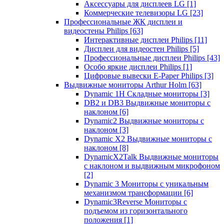
Аксессуары для дисплеев LG
[1]
Коммерческие телевизоры LG
[23]
Профессиональные ЖК дисплеи и
видеостены Philips
[63]
Интерактивные дисплеи Philips
[11]
Дисплеи для видеостен Philips
[5]
Профессиональные дисплеи Philips
[43]
Особо яркие дисплеи Philips
[1]
Цифровые вывески E-Paper Philips
[3]
Выдвижные мониторы Arthur Holm
[63]
Dynamic 1Н Складные мониторы
[3]
DB2 и DB3 Выдвижные мониторы с
наклоном
[6]
Dynamic2 Выдвижные мониторы с
наклоном
[3]
Dynamic X2 Выдвижные мониторы с
наклоном
[8]
DynamicX2Talk Выдвижные мониторы
с наклоном и выдвижным микрофоном
[2]
Dynamic 3 Мониторы с уникальным
механизмом трансформации
[6]
Dynamic3Reverse Мониторы с
подъемом из горизонтального
положения
[1]