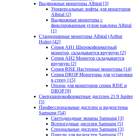
Выдвижные мониторы Albiral
[3]
Универсальные лифты для мониторов
Albiral
[2]
Выдвижные мониторы с
фиксированным углом наклона Albiral
[1]
Стационарные мониторы Albiral (Arthur
Holm)
[42]
Серия AH1 Широкоформатный
монитор, складывается вручную
[2]
Серия AH2 Монитор складывается
вручную
[2]
Серия RISE Настенные мониторы
[14]
Серия DROP Мониторы для установки
в стену
[15]
Опции для мониторов серии RISE и
DROP
[9]
Сверхширокоформатные дисплеи 21:9 Jupiter
[5]
Профессиональные дисплеи и видеостены
Samsung
[54]
Светодиодные экраны Samsung
[3]
Всепогодные дисплеи Samsung
[5]
Специальные дисплеи Samsung
[3]
Панели для видеостен Samsung
[7]