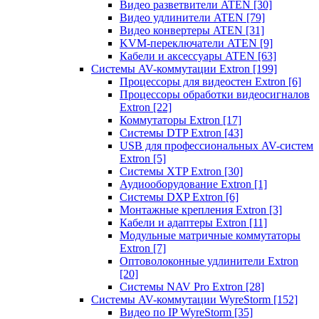
Видео разветвители ATEN
[30]
Видео удлинители ATEN
[79]
Видео конвертеры ATEN
[31]
KVM-переключатели ATEN
[9]
Кабели и аксессуары ATEN
[63]
Системы AV-коммутации Extron
[199]
Процессоры для видеостен Extron
[6]
Процессоры обработки видеосигналов
Extron
[22]
Коммутаторы Extron
[17]
Системы DTP Extron
[43]
USB для профессиональных AV-систем
Extron
[5]
Системы XTP Extron
[30]
Аудиооборудование Extron
[1]
Системы DXP Extron
[6]
Монтажные крепления Extron
[3]
Кабели и адаптеры Extron
[11]
Модульные матричные коммутаторы
Extron
[7]
Оптоволоконные удлинители Extron
[20]
Системы NAV Pro Extron
[28]
Системы AV-коммутации WyreStorm
[152]
Видео по IP WyreStorm
[35]