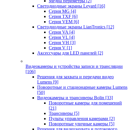
Медиа периметры
[2]
Светодиодные экраны Leyard
[16]
Серия MG
[4]
Серия TXF
[6]
Серия VEM
[6]
Светодиодные экраны LianTronics
[12]
Серия VA
[4]
Серия VL
[4]
Серия VH
[3]
Серия V
[1]
Аксессуары для LED панелей
[2]
Видеокамеры и устройства записи и трансляции
[106]
Решения для захвата и передачи видео
Lumens
[9]
Поворотные и стационарные камеры Lumens
[50]
Видеокамеры и трансиверы Bolin
[33]
Поворотные камеры для помещений
[21]
Трансиверы
[5]
Пульты управления камерами
[2]
Поворотные уличные камеры
[5]
Решения для видеозахвата и потокового