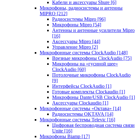
Кабели и аксессуары Shure
[6]
Микрофоны, радиосистемы и антенны
MIPRO
[212]
Радиосистемы Mipro
[96]
Микрофоны Mipro
[54]
Антенны и антенные усилители Mipro
[16]
Аксессуары Mipro
[44]
Управление Mipro
[2]
Микрофонные системы ClockAudio
[148]
Врезные микрофоны ClockAudio
[75]
Микрофоны на «гусиной шее»
ClockAudio
[60]
Потолочные микрофоны ClockAudio
[9]
Интерфейсы ClockAudio
[1]
Готовые комплекты Clockaudio
[1]
Микрофоны Dante/USB ClockAudio
[1]
Аксессуары Clockaudio
[1]
Микрофонные системы «Октава»
[14]
Радиосистемы OKTAVA
[14]
Микрофонные системы Televic
[16]
Цифровая беспроводная система связи
Unite
[16]
Микрофоны Biamp
[17]