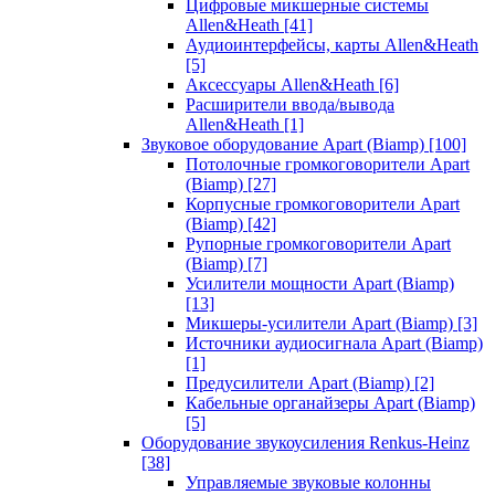
Цифровые микшерные системы
Allen&Heath
[41]
Аудиоинтерфейсы, карты Allen&Heath
[5]
Аксессуары Allen&Heath
[6]
Расширители ввода/вывода
Allen&Heath
[1]
Звуковое оборудование Apart (Biamp)
[100]
Потолочные громкоговорители Apart
(Biamp)
[27]
Корпусные громкоговорители Apart
(Biamp)
[42]
Рупорные громкоговорители Apart
(Biamp)
[7]
Усилители мощности Apart (Biamp)
[13]
Микшеры-усилители Apart (Biamp)
[3]
Источники аудиосигнала Apart (Biamp)
[1]
Предусилители Apart (Biamp)
[2]
Кабельные органайзеры Apart (Biamp)
[5]
Оборудование звукоусиления Renkus-Heinz
[38]
Управляемые звуковые колонны