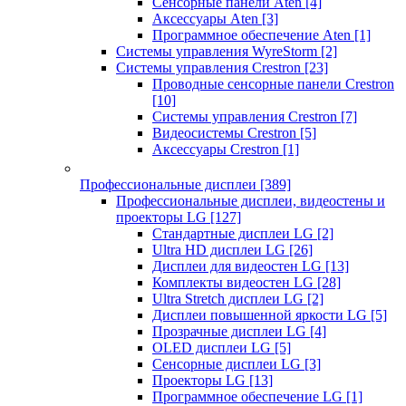
Сенсорные панели Aten
[4]
Аксессуары Aten
[3]
Программное обеспечение Aten
[1]
Системы управления WyreStorm
[2]
Системы управления Crestron
[23]
Проводные сенсорные панели Crestron
[10]
Системы управления Crestron
[7]
Видеосистемы Crestron
[5]
Аксессуары Crestron
[1]
Профессиональные дисплеи
[389]
Профессиональные дисплеи, видеостены и
проекторы LG
[127]
Стандартные дисплеи LG
[2]
Ultra HD дисплеи LG
[26]
Дисплеи для видеостен LG
[13]
Комплекты видеостен LG
[28]
Ultra Stretch дисплеи LG
[2]
Дисплеи повышенной яркости LG
[5]
Прозрачные дисплеи LG
[4]
OLED дисплеи LG
[5]
Сенсорные дисплеи LG
[3]
Проекторы LG
[13]
Программное обеспечение LG
[1]