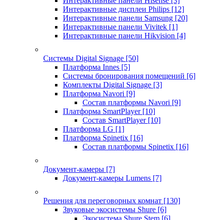
Интерактивные панели Hisense
[3]
Интерактивные дисплеи Philips
[12]
Интерактивные панели Samsung
[20]
Интерактивные панели Vivitek
[1]
Интерактивные панели Hikvision
[4]
Системы Digital Signage
[50]
Платформа Innes
[5]
Системы бронирования помещений
[6]
Комплекты Digital Signage
[3]
Платформа Navori
[9]
Состав платформы Navori
[9]
Платформа SmartPlayer
[10]
Состав SmartPlayer
[10]
Платформа LG
[1]
Платформа Spinetix
[16]
Состав платформы Spinetix
[16]
Документ-камеры
[7]
Документ-камеры Lumens
[7]
Решения для переговорных комнат
[130]
Звуковые экосистемы Shure
[6]
Экосистема Shure Stem
[6]