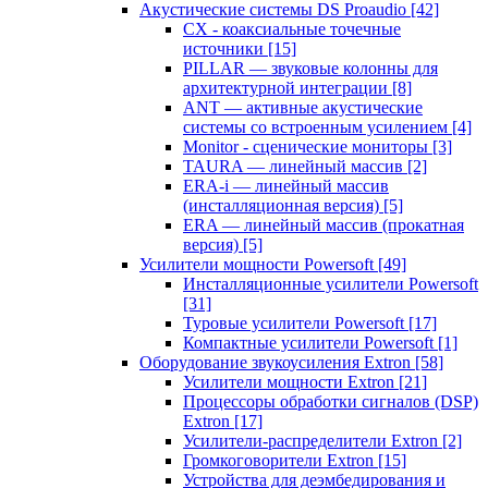
Акустические системы DS Proaudio
[42]
CX - коаксиальные точечные
источники
[15]
PILLAR — звуковые колонны для
архитектурной интеграции
[8]
ANT — активные акустические
системы со встроенным усилением
[4]
Monitor - сценические мониторы
[3]
TAURA — линейный массив
[2]
ERA-i — линейный массив
(инсталляционная версия)
[5]
ERA — линейный массив (прокатная
версия)
[5]
Усилители мощности Powersoft
[49]
Инсталляционные усилители Powersoft
[31]
Туровые усилители Powersoft
[17]
Компактные усилители Powersoft
[1]
Оборудование звукоусиления Extron
[58]
Усилители мощности Extron
[21]
Процессоры обработки сигналов (DSP)
Extron
[17]
Усилители-распределители Extron
[2]
Громкоговорители Extron
[15]
Устройства для деэмбедирования и