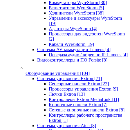
Коммутаторы WyreStorm
[30]
Разветвители WyreStorm
[5]
Удлинители WyreStorm
[38]
Управление и аксессуары WyreStorm
[19]
Адаптеры WyreStorm
[4]
Процессоры для видеостен WyreStorm
[2]
Кабели WyreStorm
[19]
Системы AV коммутации Lumens
[4]
Передача аудио / видео по IP Lumens
[4]
Видеоконтроллеры и ПО Forsite
[8]
Оборудование управления
[104]
Системы управления Extron
[71]
Сенсорные панели Extron
[22]
Процессоры управления Extron
[9]
Лючки Extron
[13]
Контроллеры Extron MediaLink
[11]
Кнопочные панели Extron
[7]
Сетевые кнопочные панели Extron
[8]
Контроллеры рабочего пространства
Extron
[1]
Системы управления Aten
[8]