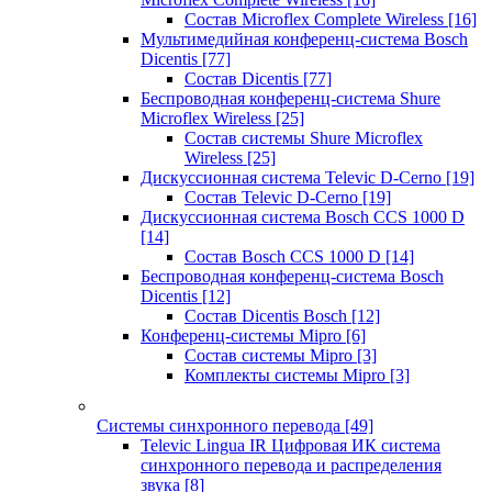
Состав Microflex Complete Wireless
[16]
Мультимедийная конференц-система Bosch
Dicentis
[77]
Состав Dicentis
[77]
Беспроводная конференц-система Shure
Microflex Wireless
[25]
Состав системы Shure Microflex
Wireless
[25]
Дискуссионная система Televic D-Cerno
[19]
Состав Televic D-Cerno
[19]
Дискуссионная система Bosch CCS 1000 D
[14]
Состав Bosch CCS 1000 D
[14]
Беспроводная конференц-система Bosch
Dicentis
[12]
Состав Dicentis Bosch
[12]
Конференц-системы Mipro
[6]
Состав системы Mipro
[3]
Комплекты системы Mipro
[3]
Системы синхронного перевода
[49]
Televic Lingua IR Цифровая ИК система
синхронного перевода и распределения
звука
[8]