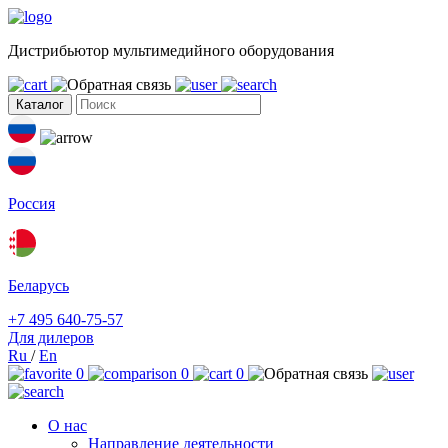
Дистрибьютор мультимедийного оборудования
Каталог
Россия
Беларусь
+7 495 640-75-57
Для дилеров
Ru
/
En
0
0
0
О нас
Направление деятельности