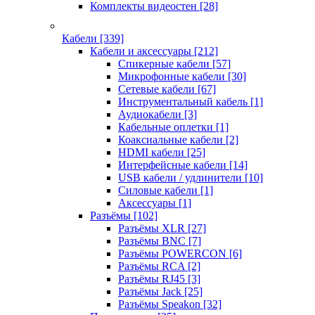
Комплекты видеостен
[28]
Кабели
[339]
Кабели и аксессуары
[212]
Спикерные кабели
[57]
Микрофонные кабели
[30]
Сетевые кабели
[67]
Инструментальный кабель
[1]
Аудиокабели
[3]
Кабельные оплетки
[1]
Коаксиальные кабели
[2]
HDMI кабели
[25]
Интерфейсные кабели
[14]
USB кабели / удлинители
[10]
Силовые кабели
[1]
Аксессуары
[1]
Разъёмы
[102]
Разъёмы XLR
[27]
Разъёмы BNC
[7]
Разъёмы POWERCON
[6]
Разъёмы RCA
[2]
Разъёмы RJ45
[3]
Разъёмы Jack
[25]
Разъёмы Speakon
[32]