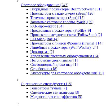
Световое оборудование
[243]
Гибридные прожекторы BeamSpotWash
[31]
Прожекторы с узким лучом (Beam)
[26]
Точечные прожекторы (Spot)
[15]
Заливные световые головы (Wash)
[39]
PAR-прожектор
[34]
Профильные прожекторы (Profile)
[9]
Прожектор следящего света (FollowSpot)
[2]
LED-бар (Bar)
[4]
Прожекторы с линзой Френеля (Fresnel)
[14]
Линейные прожекторы (Wall Washer)
[24]
Циклорама
[2]
Управление световым оборудованием
[14]
Потолочные светильники
[1]
Светодиодный диско-шар
[1]
Стробоскопы
[8]
Аксессуары для светового оборудования
[19]
Сценические спецэффекты
[15]
Генераторы тумана
[7]
Сценические вентиляторы
[3]
Жидкости для спецэффектов
[5]