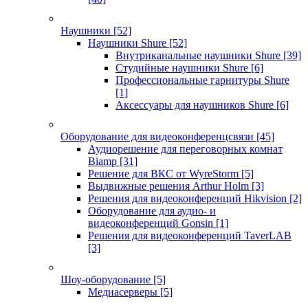
Наушники
[52]
Наушники Shure
[52]
Внутриканальные наушники Shure
[39]
Студийные наушники Shure
[6]
Профессиональные гарнитуры Shure
[1]
Аксессуары для наушников Shure
[6]
Оборудование для видеоконференцсвязи
[45]
Аудиорешение для переговорных комнат
Biamp
[31]
Решение для ВКС от WyreStorm
[5]
Выдвижные решения Arthur Holm
[3]
Решения для видеоконференций Hikvision
[2]
Оборудование для аудио- и
видеоконференций Gonsin
[1]
Решения для видеоконференций TaverLAB
[3]
Шоу-оборудование
[5]
Медиасерверы
[5]