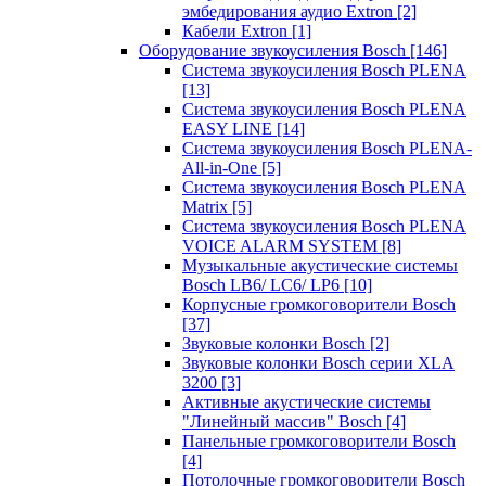
эмбедирования аудио Extron
[2]
Кабели Extron
[1]
Оборудование звукоусиления Bosch
[146]
Система звукоусиления Bosch PLENA
[13]
Система звукоусиления Bosch PLENA
EASY LINE
[14]
Система звукоусиления Bosch PLENA-
All-in-One
[5]
Система звукоусиления Bosch PLENA
Matrix
[5]
Система звукоусиления Bosch PLENA
VOICE ALARM SYSTEM
[8]
Музыкальные акустические системы
Bosch LB6/ LC6/ LP6
[10]
Корпусные громкоговорители Bosch
[37]
Звуковые колонки Bosch
[2]
Звуковые колонки Bosch серии XLA
3200
[3]
Активные акустические системы
"Линейный массив" Bosch
[4]
Панельные громкоговорители Bosch
[4]
Потолочные громкоговорители Bosch