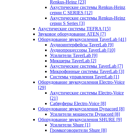
Renkus-Heinz
[23]
Акустические системы Renkus-Heinz
серии C SERIES
[12]
Акустические системы Renkus-Heinz
серии S Series
[3]
Акустические системы TEFRA
[15]
Звуковое оборудование ATEN
[7]
Оборудование звукоусиления TaverLab
[41]
Аудиоинтерфейсы TaverLab
[9]
Аудиопроцессоры TaverLab
[10]
Усилители TaverLab
[9]
Микшеры TaverLab
[2]
Акустические системы TaverLab
[7]
Микрофонные системы TaverLab
[3]
Системы управления TaverLab
[1]
Оборудование звукоусиления Electro-Voice
[29]
Акустические системы Electro-Voice
[21]
Сабвуферы Electro-Voice
[8]
Оборудование звукоусиления Dynacord
[8]
Усилители мощности Dynacord
[8]
Оборудование звукоусиления SHURE
[9]
Усилители Shure
[1]
Громкоговорители Shure
[8]