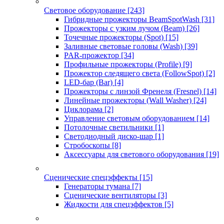
Световое оборудование
[243]
Гибридные прожекторы BeamSpotWash
[31]
Прожекторы с узким лучом (Beam)
[26]
Точечные прожекторы (Spot)
[15]
Заливные световые головы (Wash)
[39]
PAR-прожектор
[34]
Профильные прожекторы (Profile)
[9]
Прожектор следящего света (FollowSpot)
[2]
LED-бар (Bar)
[4]
Прожекторы с линзой Френеля (Fresnel)
[14]
Линейные прожекторы (Wall Washer)
[24]
Циклорама
[2]
Управление световым оборудованием
[14]
Потолочные светильники
[1]
Светодиодный диско-шар
[1]
Стробоскопы
[8]
Аксессуары для светового оборудования
[19]
Сценические спецэффекты
[15]
Генераторы тумана
[7]
Сценические вентиляторы
[3]
Жидкости для спецэффектов
[5]