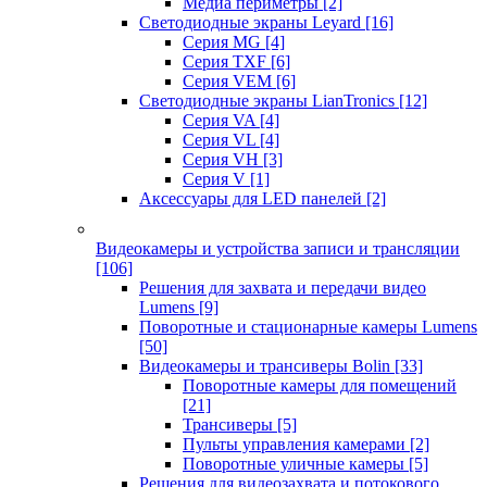
Медиа периметры
[2]
Светодиодные экраны Leyard
[16]
Серия MG
[4]
Серия TXF
[6]
Серия VEM
[6]
Светодиодные экраны LianTronics
[12]
Серия VA
[4]
Серия VL
[4]
Серия VH
[3]
Серия V
[1]
Аксессуары для LED панелей
[2]
Видеокамеры и устройства записи и трансляции
[106]
Решения для захвата и передачи видео
Lumens
[9]
Поворотные и стационарные камеры Lumens
[50]
Видеокамеры и трансиверы Bolin
[33]
Поворотные камеры для помещений
[21]
Трансиверы
[5]
Пульты управления камерами
[2]
Поворотные уличные камеры
[5]
Решения для видеозахвата и потокового