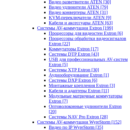
Видео разветвители ATEN
[30]
Видео удлинители ATEN
[79]
Видео конвертеры ATEN
[31]
KVM-переключатели ATEN
[9]
Кабели и аксессуары ATEN
[63]
Системы AV-коммутации Extron
[199]
Процессоры для видеостен Extron
[6]
Процессоры обработки видеосигналов
Extron
[22]
Коммутаторы Extron
[17]
Системы DTP Extron
[43]
USB для профессиональных AV-систем
Extron
[5]
Системы XTP Extron
[30]
Аудиооборудование Extron
[1]
Системы DXP Extron
[6]
Монтажные крепления Extron
[3]
Кабели и адаптеры Extron
[11]
Модульные матричные коммутаторы
Extron
[7]
Оптоволоконные удлинители Extron
[20]
Системы NAV Pro Extron
[28]
Системы AV-коммутации WyreStorm
[152]
Видео по IP WyreStorm
[35]