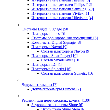
Интерактивные панели Hisense
[3]
Интерактивные дисплеи Philips
[12]
Интерактивные панели Samsung
[20]
Интерактивные панели Vivitek
[1]
Интерактивные панели Hikvision
[4]
Системы Digital Signage
[50]
Платформа Innes
[5]
Системы бронирования помещений
[6]
Комплекты Digital Signage
[3]
Платформа Navori
[9]
Состав платформы Navori
[9]
Платформа SmartPlayer
[10]
Состав SmartPlayer
[10]
Платформа LG
[1]
Платформа Spinetix
[16]
Состав платформы Spinetix
[16]
Документ-камеры
[7]
Документ-камеры Lumens
[7]
Решения для переговорных комнат
[130]
Звуковые экосистемы Shure
[6]
Экосистема Shure Stem
[6]