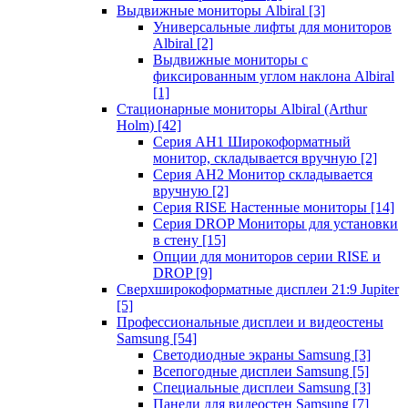
Выдвижные мониторы Albiral
[3]
Универсальные лифты для мониторов
Albiral
[2]
Выдвижные мониторы с
фиксированным углом наклона Albiral
[1]
Стационарные мониторы Albiral (Arthur
Holm)
[42]
Серия AH1 Широкоформатный
монитор, складывается вручную
[2]
Серия AH2 Монитор складывается
вручную
[2]
Серия RISE Настенные мониторы
[14]
Серия DROP Мониторы для установки
в стену
[15]
Опции для мониторов серии RISE и
DROP
[9]
Сверхширокоформатные дисплеи 21:9 Jupiter
[5]
Профессиональные дисплеи и видеостены
Samsung
[54]
Светодиодные экраны Samsung
[3]
Всепогодные дисплеи Samsung
[5]
Специальные дисплеи Samsung
[3]
Панели для видеостен Samsung
[7]