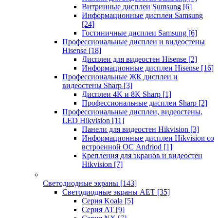
Витринные дисплеи Sumsung
[6]
Информационные дисплеи Samsung
[24]
Гостиничные дисплеи Samsung
[6]
Профессиональные дисплеи и видеостены
Hisense
[18]
Дисплеи для видеостен Hisense
[2]
Информационные дисплеи Hisense
[16]
Профессиональные ЖК дисплеи и
видеостены Sharp
[3]
Дисплеи 4K и 8K Sharp
[1]
Профессиональные дисплеи Sharp
[2]
Профессиональные дисплеи, видеостены,
LED Hikvision
[11]
Панели для видеостен Hikvision
[3]
Информационные дисплеи Hikvision со
встроенной ОС Andriod
[1]
Крепления для экранов и видеостен
Hikvision
[7]
Светодиодные экраны
[143]
Светодиодные экраны AET
[35]
Cерия Koala
[5]
Серия AT
[9]