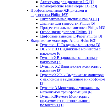
Аксессуары для дисплеев LG
[1]
Коммерческие телевизоры LG
[23]
Профессиональные ЖК дисплеи и
видеостены Philips
[63]
Интерактивные дисплеи Philips
[11]
Дисплеи для видеостен Philips
[5]
Профессиональные дисплеи Philips
[43]
Особо яркие дисплеи Philips
[1]
Цифровые вывески E-Paper Philips
[3]
Выдвижные мониторы Arthur Holm
[63]
Dynamic 1Н Складные мониторы
[3]
DB2 и DB3 Выдвижные мониторы с
наклоном
[6]
Dynamic2 Выдвижные мониторы с
наклоном
[3]
Dynamic X2 Выдвижные мониторы с
наклоном
[8]
DynamicX2Talk Выдвижные мониторы
с наклоном и выдвижным микрофоном
[2]
Dynamic 3 Мониторы с уникальным
механизмом трансформации
[6]
Dynamic3Reverse Мониторы с
подъемом из горизонтального
положения
[1]