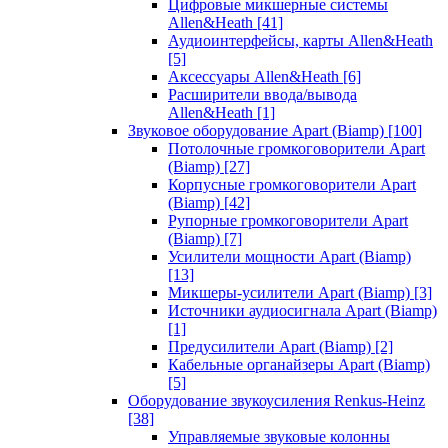
Цифровые микшерные системы
Allen&Heath
[41]
Аудиоинтерфейсы, карты Allen&Heath
[5]
Аксессуары Allen&Heath
[6]
Расширители ввода/вывода
Allen&Heath
[1]
Звуковое оборудование Apart (Biamp)
[100]
Потолочные громкоговорители Apart
(Biamp)
[27]
Корпусные громкоговорители Apart
(Biamp)
[42]
Рупорные громкоговорители Apart
(Biamp)
[7]
Усилители мощности Apart (Biamp)
[13]
Микшеры-усилители Apart (Biamp)
[3]
Источники аудиосигнала Apart (Biamp)
[1]
Предусилители Apart (Biamp)
[2]
Кабельные органайзеры Apart (Biamp)
[5]
Оборудование звукоусиления Renkus-Heinz
[38]
Управляемые звуковые колонны