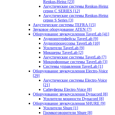
Renkus-Heinz
[23]
Акустические системы Renkus-Heinz
серии C SERIES
[12]
Акустические системы Renkus-Heinz
серии S Series
[3]
Акустические системы TEFRA
[15]
Звуковое оборудование ATEN
[7]
Оборудование звукоусиления TaverLab
[41]
Аудиоинтерфейсы TaverLab
[9]
Аудиопроцессоры TaverLab
[10]
Усилители TaverLab
[9]
Микшеры TaverLab
[2]
Акустические системы TaverLab
[7]
Микрофонные системы TaverLab
[3]
Системы управления TaverLab
[1]
Оборудование звукоусиления Electro-Voice
[29]
Акустические системы Electro-Voice
[21]
Сабвуферы Electro-Voice
[8]
Оборудование звукоусиления Dynacord
[8]
Усилители мощности Dynacord
[8]
Оборудование звукоусиления SHURE
[9]
Усилители Shure
[1]
Громкоговорители Shure
[8]