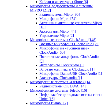
Кабели и аксессуары Shure
[6]
Микрофоны, радиосистемы и антенны
MIPRO
[212]
Радиосистемы Mipro
[96]
Микрофоны Mipro
[54]
Антенны и антенные усилители Mipro
[16]
Аксессуары Mipro
[44]
Управление Mipro
[2]
Микрофонные системы ClockAudio
[148]
Врезные микрофоны ClockAudio
[75]
Микрофоны на «гусиной шее»
ClockAudio
[60]
Потолочные микрофоны ClockAudio
[9]
Интерфейсы ClockAudio
[1]
Готовые комплекты Clockaudio
[1]
Микрофоны Dante/USB ClockAudio
[1]
Аксессуары Clockaudio
[1]
Микрофонные системы «Октава»
[14]
Радиосистемы OKTAVA
[14]
Микрофонные системы Televic
[16]
Цифровая беспроводная система связи
Unite
[16]
Микрофоны Biamp
[17]