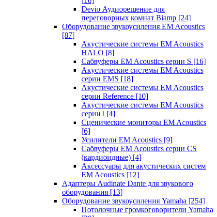
[16]
Devio Аудиорешение для
переговорных комнат Biamp
[24]
Оборудование звукоусиления EM Acoustics
[87]
Акустические системы EM Acoustics
HALO
[8]
Сабвуферы EM Acoustics серии S
[16]
Акустические системы EM Acoustics
серии EMS
[18]
Акустические системы EM Acoustics
серии Reference
[10]
Акустические системы EM Acoustics
серии i
[4]
Сценические мониторы EM Acoustics
[6]
Усилители EM Acoustics
[9]
Сабвуферы EM Acoustics серии CS
(кардиоидные)
[4]
Аксессуары для акустических систем
EM Acoustics
[12]
Адаптеры Audinate Dante для звукового
оборудования
[13]
Оборудование звукоусиления Yamaha
[254]
Потолочные громкоговорители Yamaha