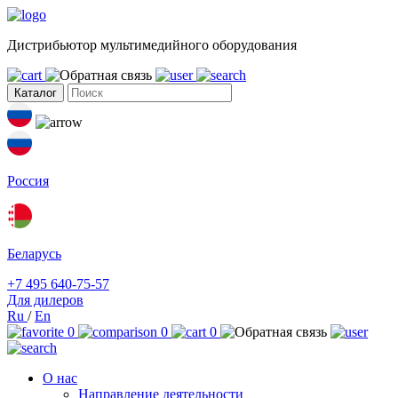
Дистрибьютор мультимедийного оборудования
Каталог
Россия
Беларусь
+7 495 640-75-57
Для дилеров
Ru
/
En
0
0
0
О нас
Направление деятельности