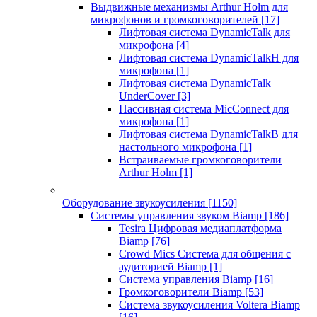
Выдвижные механизмы Arthur Holm для
микрофонов и громкоговорителей
[17]
Лифтовая система DynamicTalk для
микрофона
[4]
Лифтовая система DynamicTalkH для
микрофона
[1]
Лифтовая система DynamicTalk
UnderCover
[3]
Пассивная система MicConnect для
микрофона
[1]
Лифтовая система DynamicTalkB для
настольного микрофона
[1]
Встраиваемые громкоговорители
Arthur Holm
[1]
Оборудование звукоусиления
[1150]
Системы управления звуком Biamp
[186]
Tesira Цифровая медиаплатформа
Biamp
[76]
Crowd Mics Система для общения с
аудиторией Biamp
[1]
Система управления Biamp
[16]
Громкоговорители Biamp
[53]
Система звукоусиления Voltera Biamp