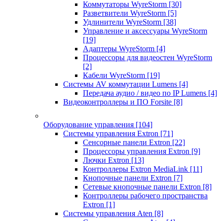
Коммутаторы WyreStorm
[30]
Разветвители WyreStorm
[5]
Удлинители WyreStorm
[38]
Управление и аксессуары WyreStorm
[19]
Адаптеры WyreStorm
[4]
Процессоры для видеостен WyreStorm
[2]
Кабели WyreStorm
[19]
Системы AV коммутации Lumens
[4]
Передача аудио / видео по IP Lumens
[4]
Видеоконтроллеры и ПО Forsite
[8]
Оборудование управления
[104]
Системы управления Extron
[71]
Сенсорные панели Extron
[22]
Процессоры управления Extron
[9]
Лючки Extron
[13]
Контроллеры Extron MediaLink
[11]
Кнопочные панели Extron
[7]
Сетевые кнопочные панели Extron
[8]
Контроллеры рабочего пространства
Extron
[1]
Системы управления Aten
[8]