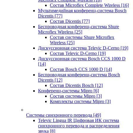
Состав Microflex Complete Wireless
[16]
Мультимедийная конференц-система Bosch
Dicentis
[77]
Состав Dicentis
[77]
Беспроводная конференц-система Shure
Microflex Wireless
[25]
Состав системы Shure Microflex
Wireless
[25]
Дискуссионная система Televic D-Cerno
[19]
Состав Televic D-Cerno
[19]
Дискуссионная система Bosch CCS 1000 D
[14]
Состав Bosch CCS 1000 D
[14]
Беспроводная конференц-система Bosch
Dicentis
[12]
Состав Dicentis Bosch
[12]
Конференц-системы Mipro
[6]
Состав системы Mipro
[3]
Комплекты системы Mipro
[3]
Системы синхронного перевода
[49]
Televic Lingua IR Цифровая ИК система
синхронного перевода и распределения
звука
[8]