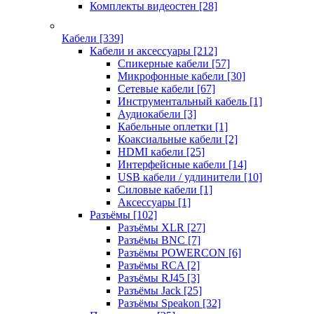
Комплекты видеостен
[28]
Кабели
[339]
Кабели и аксессуары
[212]
Спикерные кабели
[57]
Микрофонные кабели
[30]
Сетевые кабели
[67]
Инструментальный кабель
[1]
Аудиокабели
[3]
Кабельные оплетки
[1]
Коаксиальные кабели
[2]
HDMI кабели
[25]
Интерфейсные кабели
[14]
USB кабели / удлинители
[10]
Силовые кабели
[1]
Аксессуары
[1]
Разъёмы
[102]
Разъёмы XLR
[27]
Разъёмы BNC
[7]
Разъёмы POWERCON
[6]
Разъёмы RCA
[2]
Разъёмы RJ45
[3]
Разъёмы Jack
[25]
Разъёмы Speakon
[32]