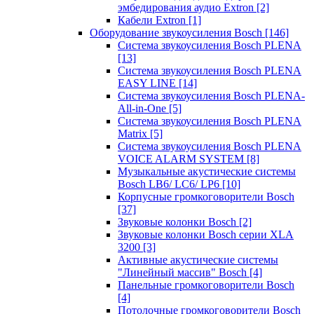
эмбедирования аудио Extron
[2]
Кабели Extron
[1]
Оборудование звукоусиления Bosch
[146]
Система звукоусиления Bosch PLENA
[13]
Система звукоусиления Bosch PLENA
EASY LINE
[14]
Система звукоусиления Bosch PLENA-
All-in-One
[5]
Система звукоусиления Bosch PLENA
Matrix
[5]
Система звукоусиления Bosch PLENA
VOICE ALARM SYSTEM
[8]
Музыкальные акустические системы
Bosch LB6/ LC6/ LP6
[10]
Корпусные громкоговорители Bosch
[37]
Звуковые колонки Bosch
[2]
Звуковые колонки Bosch серии XLA
3200
[3]
Активные акустические системы
"Линейный массив" Bosch
[4]
Панельные громкоговорители Bosch
[4]
Потолочные громкоговорители Bosch