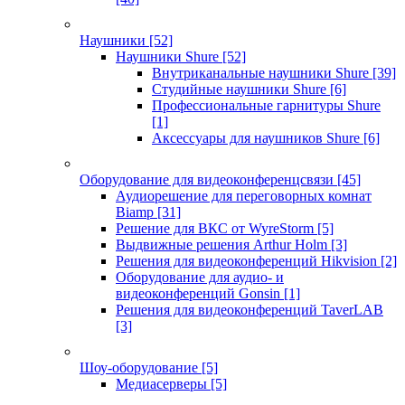
Наушники
[52]
Наушники Shure
[52]
Внутриканальные наушники Shure
[39]
Студийные наушники Shure
[6]
Профессиональные гарнитуры Shure
[1]
Аксессуары для наушников Shure
[6]
Оборудование для видеоконференцсвязи
[45]
Аудиорешение для переговорных комнат
Biamp
[31]
Решение для ВКС от WyreStorm
[5]
Выдвижные решения Arthur Holm
[3]
Решения для видеоконференций Hikvision
[2]
Оборудование для аудио- и
видеоконференций Gonsin
[1]
Решения для видеоконференций TaverLAB
[3]
Шоу-оборудование
[5]
Медиасерверы
[5]