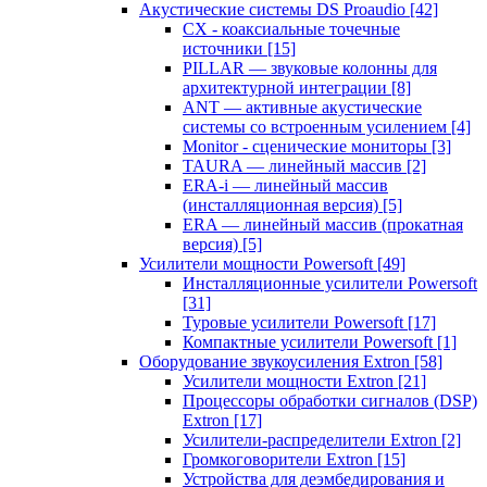
Акустические системы DS Proaudio
[42]
CX - коаксиальные точечные
источники
[15]
PILLAR — звуковые колонны для
архитектурной интеграции
[8]
ANT — активные акустические
системы со встроенным усилением
[4]
Monitor - сценические мониторы
[3]
TAURA — линейный массив
[2]
ERA-i — линейный массив
(инсталляционная версия)
[5]
ERA — линейный массив (прокатная
версия)
[5]
Усилители мощности Powersoft
[49]
Инсталляционные усилители Powersoft
[31]
Туровые усилители Powersoft
[17]
Компактные усилители Powersoft
[1]
Оборудование звукоусиления Extron
[58]
Усилители мощности Extron
[21]
Процессоры обработки сигналов (DSP)
Extron
[17]
Усилители-распределители Extron
[2]
Громкоговорители Extron
[15]
Устройства для деэмбедирования и