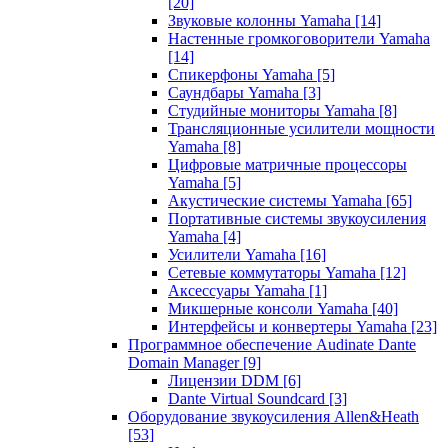
[20]
Звуковые колонны Yamaha
[14]
Настенные громкоговорители Yamaha
[14]
Спикерфоны Yamaha
[5]
Саундбары Yamaha
[3]
Студийные мониторы Yamaha
[8]
Трансляционные усилители мощности
Yamaha
[8]
Цифровые матричные процессоры
Yamaha
[5]
Акустические системы Yamaha
[65]
Портативные системы звукоусиления
Yamaha
[4]
Усилители Yamaha
[16]
Сетевые коммутаторы Yamaha
[12]
Аксессуары Yamaha
[1]
Микшерные консоли Yamaha
[40]
Интерфейсы и конвертеры Yamaha
[23]
Программное обеспечение Audinate Dante
Domain Manager
[9]
Лицензии DDM
[6]
Dante Virtual Soundcard
[3]
Оборудование звукоусиления Allen&Heath
[53]