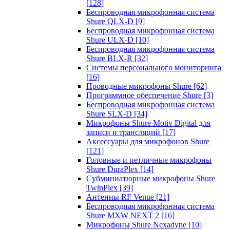
[128]
Беспроводная микрофонная система
Shure QLX-D
[9]
Беспроводная микрофонная система
Shure ULX-D
[10]
Беспроводная микрофонная система
Shure BLX-R
[32]
Системы персонального мониторинга
[16]
Проводные микрофоны Shure
[62]
Программное обеспечение Shure
[3]
Беспроводная микрофонная система
Shure SLX-D
[34]
Микрофоны Shure Motiv Digital для
записи и трансляций
[17]
Аксессуары для микрофонов Shure
[121]
Головные и петличные микрофоны
Shure DuraPlex
[14]
Субминиатюрные микрофоны Shure
TwinPlex
[39]
Антенны RF Venue
[21]
Беспроводная микрофонная система
Shure MXW NEXT 2
[16]
Микрофоны Shure Nexadyne
[10]