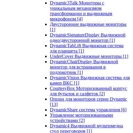
Dynamic3Talk Мониторы с
уникальным механизмом
трансформации и выдвижным
микрофоном
[4]
Двусторонние выдвижные мониторы
[1]
DynamicSignatureDisplay Выдвижной
одно/двусторонний монитор
[1]
DynamicTabLift Выдвижная система
для планшета
[1]
UnderCover Выдвижные мониторы
[1]
DynamicChairDisplay Выдвижной
монитор для встраивания в
подлокотник
[1]
DynamicVision Выдвижная система для
камер ВКС
[1]
CourtesyBox Моторизованный корпус
для бутылок и салфеток
[2]
Опции для мониторов серии Dynamic
[13]
DynamicShare система управления
[6]
Управление моторизованными
устройствами
[2]
Dynamic4 Выдвижной мультимедиа
стол переговоров
[1]