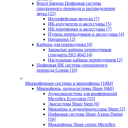
Bosch Integrus Цифровая система
синхронного перевода и распределения
звука
[25]
Интерфейсные модули
[7]
ИК-излучатели и аксессуары
[5]
ИК-приемники и аксессуары
[7]
Пульты переводчиков и аксессуары
[4]
Наушники
[2]
Кабины для переводчика
[6]
Закрытые кабины переводчиков
стандарта ISO 4043
[4]
Настольные кабины переводчиков
[2]
Цифровая ИК система синхронного
перевода Gonsin
[10]
Микрофонные системы и микрофоны
[1084]
Микрофоны, радиосистемы Shure
[660]
Аудиоэкосистема для конференций
Microflex Ecosystem
[55]
Экосистема Shure Stem
[6]
Микшеры и аудиопроцессоры Shure
[2]
Цифровая система Shure Axient Digital
[59]
Микрофоны Shure серии Microflex