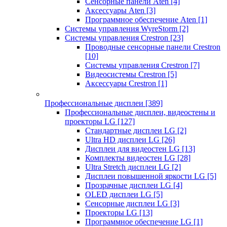
Сенсорные панели Aten
[4]
Аксессуары Aten
[3]
Программное обеспечение Aten
[1]
Системы управления WyreStorm
[2]
Системы управления Crestron
[23]
Проводные сенсорные панели Crestron
[10]
Системы управления Crestron
[7]
Видеосистемы Crestron
[5]
Аксессуары Crestron
[1]
Профессиональные дисплеи
[389]
Профессиональные дисплеи, видеостены и
проекторы LG
[127]
Стандартные дисплеи LG
[2]
Ultra HD дисплеи LG
[26]
Дисплеи для видеостен LG
[13]
Комплекты видеостен LG
[28]
Ultra Stretch дисплеи LG
[2]
Дисплеи повышенной яркости LG
[5]
Прозрачные дисплеи LG
[4]
OLED дисплеи LG
[5]
Сенсорные дисплеи LG
[3]
Проекторы LG
[13]
Программное обеспечение LG
[1]