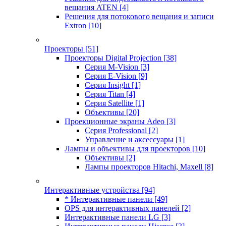
вещания ATEN
[4]
Решения для потокового вещания и записи
Extron
[10]
Проекторы
[51]
Проекторы Digital Projection
[38]
Серия M-Vision
[3]
Серия E-Vision
[9]
Серия Insight
[1]
Серия Titan
[4]
Серия Satellite
[1]
Объективы
[20]
Проекционные экраны Adeo
[3]
Серия Professional
[2]
Управление и аксессуары
[1]
Лампы и объективы для проекторов
[10]
Объективы
[2]
Лампы проекторов Hitachi, Maxell
[8]
Интерактивные устройства
[94]
* Интерактивные панели
[49]
OPS для интерактивных панелей
[2]
Интерактивные панели LG
[3]