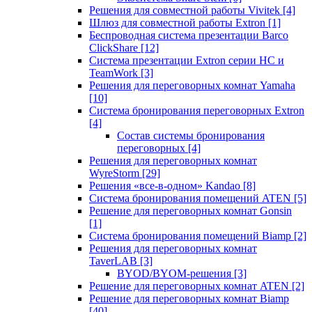
Решения для совместной работы Vivitek
[4]
Шлюз для совместной работы Extron
[1]
Беспроводная система презентации Barco
ClickShare
[12]
Система презентации Extron серии HC и
TeamWork
[3]
Решения для переговорных комнат Yamaha
[10]
Система бронирования переговорных Extron
[4]
Состав системы бронирования
переговорных
[4]
Решения для переговорных комнат
WyreStorm
[29]
Решения «все-в-одном» Kandao
[8]
Система бронирования помещений ATEN
[5]
Решение для переговорных комнат Gonsin
[1]
Система бронирования помещений Biamp
[2]
Решения для переговорных комнат
TaverLAB
[3]
BYOD/BYOM-решения
[3]
Решение для переговорных комнат ATEN
[2]
Решение для переговорных комнат Biamp
[40]