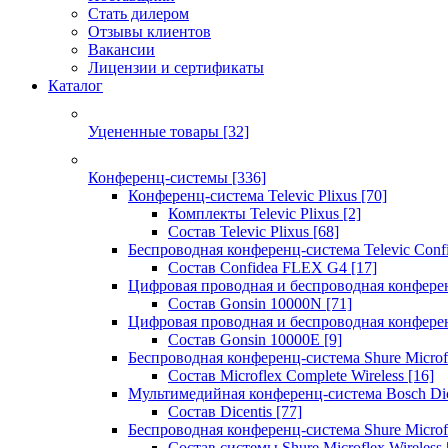
Стать дилером
Отзывы клиентов
Вакансии
Лицензии и сертификаты
Каталог
Уцененные товары
[32]
Конференц-системы
[336]
Конференц-система Televic Plixus
[70]
Комплекты Televic Plixus
[2]
Состав Televic Plixus
[68]
Беспроводная конференц-система Televic Con
Состав Confidea FLEX G4
[17]
Цифровая проводная и беспроводная конфере
Состав Gonsin 10000N
[71]
Цифровая проводная и беспроводная конфере
Состав Gonsin 10000E
[9]
Беспроводная конференц-система Shure Microfl
Состав Microflex Complete Wireless
[16]
Мультимедийная конференц-система Bosch Dic
Состав Dicentis
[77]
Беспроводная конференц-система Shure Microfl
Состав системы Shure Microflex Wireless