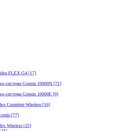
fidea FLEX G4
[17]
нц-система Gonsin 10000N
[71]
нц-система Gonsin 10000E
[9]
ex Complete Wireless
[16]
entis
[77]
ex Wireless
[25]
[25]