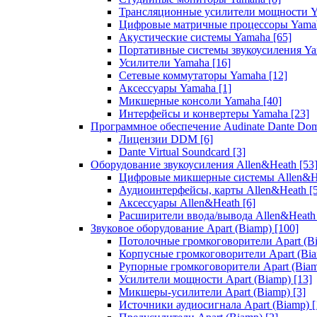
Трансляционные усилители мощности 
Цифровые матричные процессоры Yam
Акустические системы Yamaha
[65]
Портативные системы звукоусиления Y
Усилители Yamaha
[16]
Сетевые коммутаторы Yamaha
[12]
Аксессуары Yamaha
[1]
Микшерные консоли Yamaha
[40]
Интерфейсы и конвертеры Yamaha
[23]
Программное обеспечение Audinate Dante Do
Лицензии DDM
[6]
Dante Virtual Soundcard
[3]
Оборудование звукоусиления Allen&Heath
[53
Цифровые микшерные системы Allen&
Аудиоинтерфейсы, карты Allen&Heath
[
Аксессуары Allen&Heath
[6]
Расширители ввода/вывода Allen&Heat
Звуковое оборудование Apart (Biamp)
[100]
Потолочные громкоговорители Apart (B
Корпусные громкоговорители Apart (Bi
Рупорные громкоговорители Apart (Bia
Усилители мощности Apart (Biamp)
[13]
Микшеры-усилители Apart (Biamp)
[3]
Источники аудиосигнала Apart (Biamp)
[