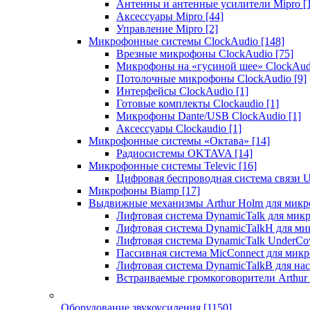
Антенны и антенные усилители Mipro
[
Аксессуары Mipro
[44]
Управление Mipro
[2]
Микрофонные системы ClockAudio
[148]
Врезные микрофоны ClockAudio
[75]
Микрофоны на «гусиной шее» ClockAu
Потолочные микрофоны ClockAudio
[9]
Интерфейсы ClockAudio
[1]
Готовые комплекты Clockaudio
[1]
Микрофоны Dante/USB ClockAudio
[1]
Аксессуары Clockaudio
[1]
Микрофонные системы «Октава»
[14]
Радиосистемы OKTAVA
[14]
Микрофонные системы Televic
[16]
Цифровая беспроводная система связи U
Микрофоны Biamp
[17]
Выдвижные механизмы Arthur Holm для микр
Лифтовая система DynamicTalk для ми
Лифтовая система DynamicTalkH для м
Лифтовая система DynamicTalk UnderCo
Пассивная система MicConnect для мик
Лифтовая система DynamicTalkB для на
Встраиваемые громкоговорители Arthu
Оборудование звукоусиления
[1150]