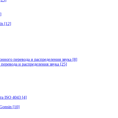
]
tis
[12]
онного перевода и распределения звука
[8]
 перевода и распределения звука
[25]
та ISO 4043
[4]
 Gonsin
[10]