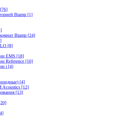
[76]
иторией Biamp
[1]
]
 комнат Biamp
[24]
]
HALO
[8]
ерии EMS
[18]
ии Reference
[10]
ии i
[4]
диоидные)
[4]
 Acoustics
[12]
удования
[13]
[20]
4]