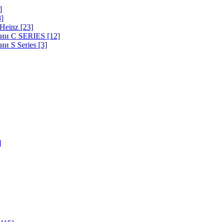
]
8]
-Heinz
[23]
ерии C SERIES
[12]
ии S Series
[3]
]