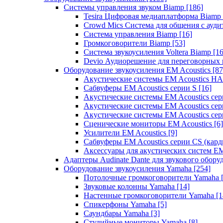
Системы управления звуком Biamp
[186]
Tesira Цифровая медиаплатформа Biamp
Crowd Mics Система для общения с ауд
Система управления Biamp
[16]
Громкоговорители Biamp
[53]
Система звукоусиления Voltera Biamp
[16
Devio Аудиорешение для переговорных
Оборудование звукоусиления EM Acoustics
[87
Акустические системы EM Acoustics 
Сабвуферы EM Acoustics серии S
[16]
Акустические системы EM Acoustics с
Акустические системы EM Acoustics сер
Акустические системы EM Acoustics сер
Сценические мониторы EM Acoustics
[6]
Усилители EM Acoustics
[9]
Сабвуферы EM Acoustics серии CS (кар
Аксессуары для акустических систем EM
Адаптеры Audinate Dante для звукового обор
Оборудование звукоусиления Yamaha
[254]
Потолочные громкоговорители Yamaha
Звуковые колонны Yamaha
[14]
Настенные громкоговорители Yamaha
[1
Спикерфоны Yamaha
[5]
Саундбары Yamaha
[3]
Студийные мониторы Yamaha
[8]