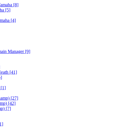
Yamaha
[8]
aha
[5]
amaha
[4]
main Manager
[9]
]
Heath
[41]
5]
h
[1]
iamp)
[27]
amp)
[42]
mp)
[7]
1]