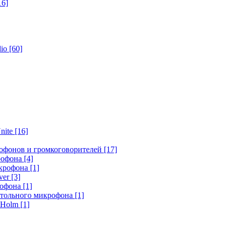
16]
dio
[60]
nite
[16]
офонов и громкоговорителей
[17]
крофона
[4]
икрофона
[1]
ver
[3]
рофона
[1]
стольного микрофона
[1]
r Holm
[1]