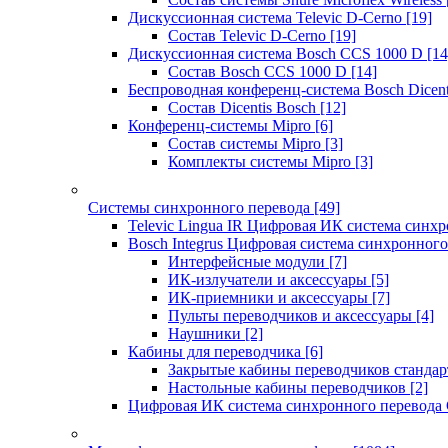
Дискуссионная система Televic D-Cerno
[19]
Состав Televic D-Cerno
[19]
Дискуссионная система Bosch CCS 1000 D
[14
Состав Bosch CCS 1000 D
[14]
Беспроводная конференц-система Bosch Dicen
Состав Dicentis Bosch
[12]
Конференц-системы Mipro
[6]
Состав системы Mipro
[3]
Комплекты системы Mipro
[3]
Системы синхронного перевода
[49]
Televic Lingua IR Цифровая ИК система синхр
Bosch Integrus Цифровая система синхронного
Интерфейсные модули
[7]
ИК-излучатели и аксессуары
[5]
ИК-приемники и аксессуары
[7]
Пульты переводчиков и аксессуары
[4]
Наушники
[2]
Кабины для переводчика
[6]
Закрытые кабины переводчиков стандар
Настольные кабины переводчиков
[2]
Цифровая ИК система синхронного перевода