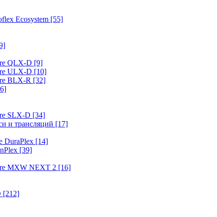
flex Ecosystem
[55]
9]
ure QLX-D
[9]
ure ULX-D
[10]
ure BLX-R
[32]
6]
ure SLX-D
[34]
иси и трансляций
[17]
e DuraPlex
[14]
nPlex
[39]
hure MXW NEXT 2
[16]
O
[212]