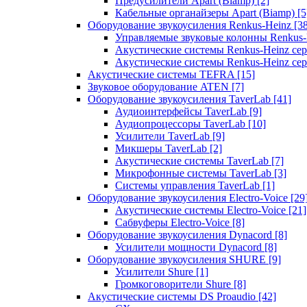
Предусилители Apart (Biamp)
[2]
Кабельные органайзеры Apart (Biamp)
[5
Оборудование звукоусиления Renkus-Heinz
[3
Управляемые звуковые колонны Renkus
Акустические системы Renkus-Heinz с
Акустические системы Renkus-Heinz сер
Акустические системы TEFRA
[15]
Звуковое оборудование ATEN
[7]
Оборудование звукоусиления TaverLab
[41]
Аудиоинтерфейсы TaverLab
[9]
Аудиопроцессоры TaverLab
[10]
Усилители TaverLab
[9]
Микшеры TaverLab
[2]
Акустические системы TaverLab
[7]
Микрофонные системы TaverLab
[3]
Системы управления TaverLab
[1]
Оборудование звукоусиления Electro-Voice
[29
Акустические системы Electro-Voice
[21]
Сабвуферы Electro-Voice
[8]
Оборудование звукоусиления Dynacord
[8]
Усилители мощности Dynacord
[8]
Оборудование звукоусиления SHURE
[9]
Усилители Shure
[1]
Громкоговорители Shure
[8]
Акустические системы DS Proaudio
[42]