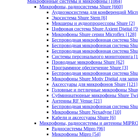
Микрофонные системы и микрофоны
[1084]
Микрофоны, радиосистемы Shure
[660]
Аудиоэкосистема для конференций Micro
Экосистема Shure Stem
[6]
Микшеры и аудиопроцессоры Shure
[2]
Цифровая система Shure Axient Digital
[5
Микрофоны Shure серии Microflex
[128]
Беспроводная микрофонная система Sh
Беспроводная микрофонная система Sh
Беспроводная микрофонная система Sh
Системы персонального мониторинга
[1
Проводные микрофоны Shure
[62]
Программное обеспечение Shure
[3]
Беспроводная микрофонная система Sh
Микрофоны Shure Motiv Digital для зап
Аксессуары для микрофонов Shure
[121]
Головные и петличные микрофоны Shur
Субминиатюрные микрофоны Shure Twi
Антенны RF Venue
[21]
Беспроводная микрофонная система S
Микрофоны Shure Nexadyne
[10]
Кабели и аксессуары Shure
[6]
Микрофоны, радиосистемы и антенны MIPR
Радиосистемы Mipro
[96]
Микрофоны Mipro
[54]