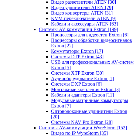
Видео разветвители ATEN
[30]
Видео удлинители ATEN
[79]
Видео конвертеры ATEN
[31]
KVM-переключатели ATEN
[9]
Кабели и аксессуары ATEN
[63]
Системы AV-коммутации Extron
[199]
Процессоры для видеостен Extron
[6]
Процессоры обработки видеосигналов
Extron
[22]
Коммутаторы Extron
[17]
Системы DTP Extron
[43]
USB для профессиональных AV-систем
Extron
[5]
Системы XTP Extron
[30]
Аудиооборудование Extron
[1]
Системы DXP Extron
[6]
Монтажные крепления Extron
[3]
Кабели и адаптеры Extron
[11]
Модульные матричные коммутаторы
Extron
[7]
Оптоволоконные удлинители Extron
[20]
Системы NAV Pro Extron
[28]
Системы AV-коммутации WyreStorm
[152]
Видео по IP WyreStorm
[35]