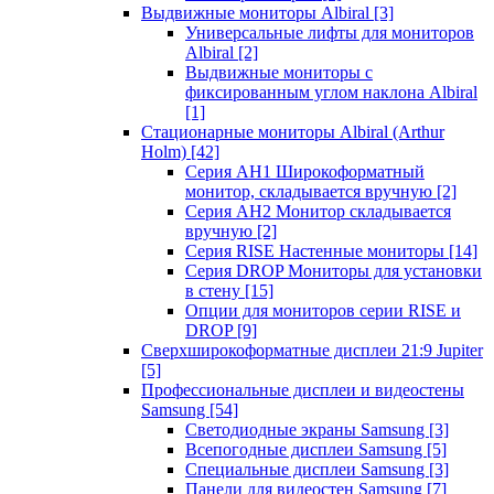
Выдвижные мониторы Albiral
[3]
Универсальные лифты для мониторов
Albiral
[2]
Выдвижные мониторы с
фиксированным углом наклона Albiral
[1]
Стационарные мониторы Albiral (Arthur
Holm)
[42]
Серия AH1 Широкоформатный
монитор, складывается вручную
[2]
Серия AH2 Монитор складывается
вручную
[2]
Серия RISE Настенные мониторы
[14]
Серия DROP Мониторы для установки
в стену
[15]
Опции для мониторов серии RISE и
DROP
[9]
Сверхширокоформатные дисплеи 21:9 Jupiter
[5]
Профессиональные дисплеи и видеостены
Samsung
[54]
Светодиодные экраны Samsung
[3]
Всепогодные дисплеи Samsung
[5]
Специальные дисплеи Samsung
[3]
Панели для видеостен Samsung
[7]