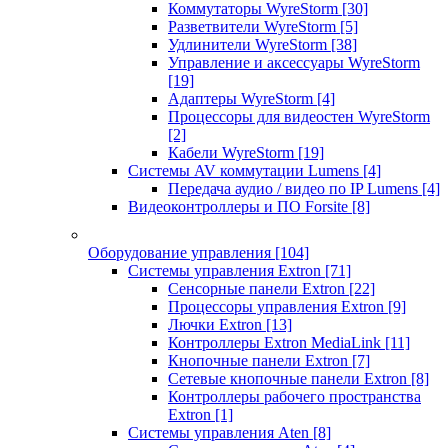
Коммутаторы WyreStorm
[30]
Разветвители WyreStorm
[5]
Удлинители WyreStorm
[38]
Управление и аксессуары WyreStorm
[19]
Адаптеры WyreStorm
[4]
Процессоры для видеостен WyreStorm
[2]
Кабели WyreStorm
[19]
Системы AV коммутации Lumens
[4]
Передача аудио / видео по IP Lumens
[4]
Видеоконтроллеры и ПО Forsite
[8]
Оборудование управления
[104]
Системы управления Extron
[71]
Сенсорные панели Extron
[22]
Процессоры управления Extron
[9]
Лючки Extron
[13]
Контроллеры Extron MediaLink
[11]
Кнопочные панели Extron
[7]
Сетевые кнопочные панели Extron
[8]
Контроллеры рабочего пространства
Extron
[1]
Системы управления Aten
[8]