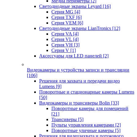
Медиа периметры
[2]
Светодиодные экраны Leyard
[16]
Серия MG
[4]
Серия TXF
[6]
Серия VEM
[6]
Светодиодные экраны LianTronics
[12]
Серия VA
[4]
Серия VL
[4]
Серия VH
[3]
Серия V
[1]
Аксессуары для LED панелей
[2]
Видеокамеры и устройства записи и трансляции
[106]
Решения для захвата и передачи видео
Lumens
[9]
Поворотные и стационарные камеры Lumens
[50]
Видеокамеры и трансиверы Bolin
[33]
Поворотные камеры для помещений
[21]
Трансиверы
[5]
Пульты управления камерами
[2]
Поворотные уличные камеры
[5]
Решения для видеозахвата и потокового