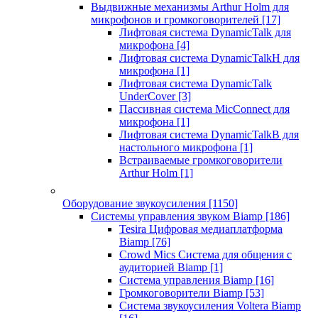
Выдвижные механизмы Arthur Holm для
микрофонов и громкоговорителей
[17]
Лифтовая система DynamicTalk для
микрофона
[4]
Лифтовая система DynamicTalkH для
микрофона
[1]
Лифтовая система DynamicTalk
UnderCover
[3]
Пассивная система MicConnect для
микрофона
[1]
Лифтовая система DynamicTalkB для
настольного микрофона
[1]
Встраиваемые громкоговорители
Arthur Holm
[1]
Оборудование звукоусиления
[1150]
Системы управления звуком Biamp
[186]
Tesira Цифровая медиаплатформа
Biamp
[76]
Crowd Mics Система для общения с
аудиторией Biamp
[1]
Система управления Biamp
[16]
Громкоговорители Biamp
[53]
Система звукоусиления Voltera Biamp