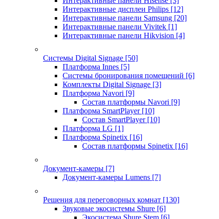
Интерактивные панели Hisense
[3]
Интерактивные дисплеи Philips
[12]
Интерактивные панели Samsung
[20]
Интерактивные панели Vivitek
[1]
Интерактивные панели Hikvision
[4]
Системы Digital Signage
[50]
Платформа Innes
[5]
Системы бронирования помещений
[6]
Комплекты Digital Signage
[3]
Платформа Navori
[9]
Состав платформы Navori
[9]
Платформа SmartPlayer
[10]
Состав SmartPlayer
[10]
Платформа LG
[1]
Платформа Spinetix
[16]
Состав платформы Spinetix
[16]
Документ-камеры
[7]
Документ-камеры Lumens
[7]
Решения для переговорных комнат
[130]
Звуковые экосистемы Shure
[6]
Экосистема Shure Stem
[6]