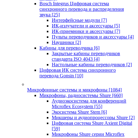
Bosch Integrus Цифровая система
синхронного перевода и распределения
звука
[25]
Интерфейсные модули
[7]
ИК-излучатели и аксессуары
[5]
ИК-приемники и аксессуары
[7]
Пульты переводчиков и аксессуары
[4]
Наушники
[2]
Кабины для переводчика
[6]
Закрытые кабины переводчиков
стандарта ISO 4043
[4]
Настольные кабины переводчиков
[2]
Цифровая ИК система синхронного
перевода Gonsin
[10]
Микрофонные системы и микрофоны
[1084]
Микрофоны, радиосистемы Shure
[660]
Аудиоэкосистема для конференций
Microflex Ecosystem
[55]
Экосистема Shure Stem
[6]
Микшеры и аудиопроцессоры Shure
[2]
Цифровая система Shure Axient Digital
[59]
Микрофоны Shure серии Microflex