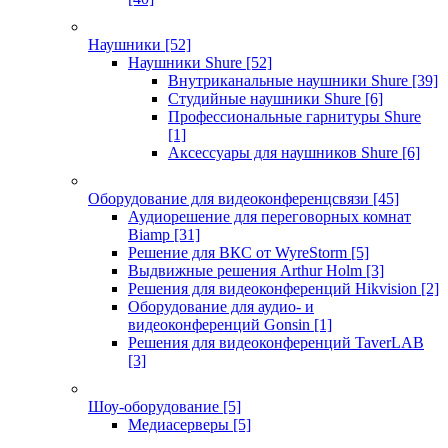
Наушники
[52]
Наушники Shure
[52]
Внутриканальные наушники Shure
[39]
Студийные наушники Shure
[6]
Профессиональные гарнитуры Shure
[1]
Аксессуары для наушников Shure
[6]
Оборудование для видеоконференцсвязи
[45]
Аудиорешение для переговорных комнат
Biamp
[31]
Решение для ВКС от WyreStorm
[5]
Выдвижные решения Arthur Holm
[3]
Решения для видеоконференций Hikvision
[2]
Оборудование для аудио- и
видеоконференций Gonsin
[1]
Решения для видеоконференций TaverLAB
[3]
Шоу-оборудование
[5]
Медиасерверы
[5]