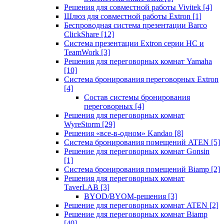
Решения для совместной работы Vivitek
[4]
Шлюз для совместной работы Extron
[1]
Беспроводная система презентации Barco
ClickShare
[12]
Система презентации Extron серии HC и
TeamWork
[3]
Решения для переговорных комнат Yamaha
[10]
Система бронирования переговорных Extron
[4]
Состав системы бронирования
переговорных
[4]
Решения для переговорных комнат
WyreStorm
[29]
Решения «все-в-одном» Kandao
[8]
Система бронирования помещений ATEN
[5]
Решение для переговорных комнат Gonsin
[1]
Система бронирования помещений Biamp
[2]
Решения для переговорных комнат
TaverLAB
[3]
BYOD/BYOM-решения
[3]
Решение для переговорных комнат ATEN
[2]
Решение для переговорных комнат Biamp
[40]