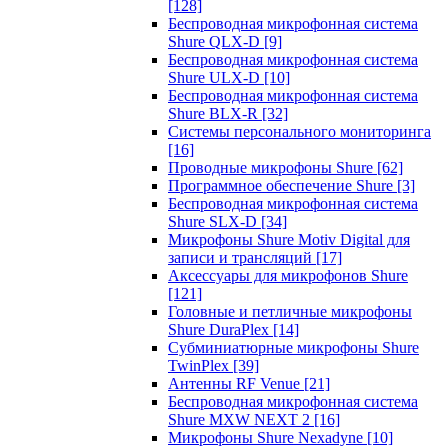
[128]
Беспроводная микрофонная система
Shure QLX-D
[9]
Беспроводная микрофонная система
Shure ULX-D
[10]
Беспроводная микрофонная система
Shure BLX-R
[32]
Системы персонального мониторинга
[16]
Проводные микрофоны Shure
[62]
Программное обеспечение Shure
[3]
Беспроводная микрофонная система
Shure SLX-D
[34]
Микрофоны Shure Motiv Digital для
записи и трансляций
[17]
Аксессуары для микрофонов Shure
[121]
Головные и петличные микрофоны
Shure DuraPlex
[14]
Субминиатюрные микрофоны Shure
TwinPlex
[39]
Антенны RF Venue
[21]
Беспроводная микрофонная система
Shure MXW NEXT 2
[16]
Микрофоны Shure Nexadyne
[10]