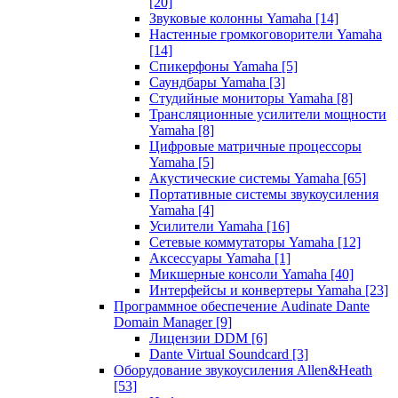
[20]
Звуковые колонны Yamaha
[14]
Настенные громкоговорители Yamaha
[14]
Спикерфоны Yamaha
[5]
Саундбары Yamaha
[3]
Студийные мониторы Yamaha
[8]
Трансляционные усилители мощности
Yamaha
[8]
Цифровые матричные процессоры
Yamaha
[5]
Акустические системы Yamaha
[65]
Портативные системы звукоусиления
Yamaha
[4]
Усилители Yamaha
[16]
Сетевые коммутаторы Yamaha
[12]
Аксессуары Yamaha
[1]
Микшерные консоли Yamaha
[40]
Интерфейсы и конвертеры Yamaha
[23]
Программное обеспечение Audinate Dante
Domain Manager
[9]
Лицензии DDM
[6]
Dante Virtual Soundcard
[3]
Оборудование звукоусиления Allen&Heath
[53]