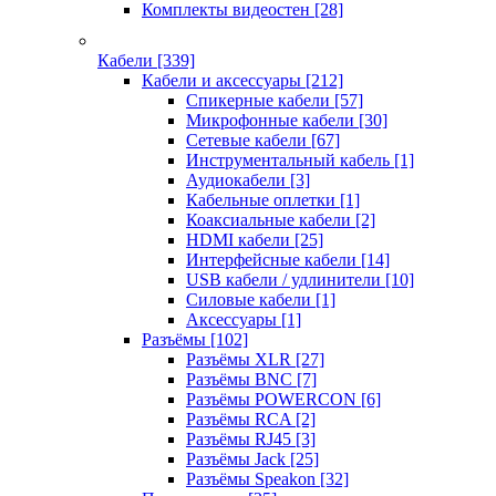
Комплекты видеостен
[28]
Кабели
[339]
Кабели и аксессуары
[212]
Спикерные кабели
[57]
Микрофонные кабели
[30]
Сетевые кабели
[67]
Инструментальный кабель
[1]
Аудиокабели
[3]
Кабельные оплетки
[1]
Коаксиальные кабели
[2]
HDMI кабели
[25]
Интерфейсные кабели
[14]
USB кабели / удлинители
[10]
Силовые кабели
[1]
Аксессуары
[1]
Разъёмы
[102]
Разъёмы XLR
[27]
Разъёмы BNC
[7]
Разъёмы POWERCON
[6]
Разъёмы RCA
[2]
Разъёмы RJ45
[3]
Разъёмы Jack
[25]
Разъёмы Speakon
[32]