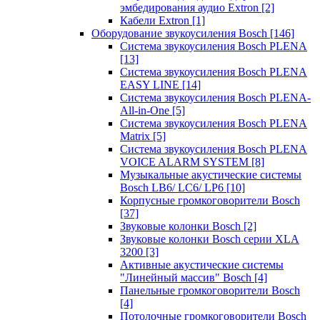
эмбедирования аудио Extron
[2]
Кабели Extron
[1]
Оборудование звукоусиления Bosch
[146]
Система звукоусиления Bosch PLENA
[13]
Система звукоусиления Bosch PLENA
EASY LINE
[14]
Система звукоусиления Bosch PLENA-
All-in-One
[5]
Система звукоусиления Bosch PLENA
Matrix
[5]
Система звукоусиления Bosch PLENA
VOICE ALARM SYSTEM
[8]
Музыкальные акустические системы
Bosch LB6/ LC6/ LP6
[10]
Корпусные громкоговорители Bosch
[37]
Звуковые колонки Bosch
[2]
Звуковые колонки Bosch серии XLA
3200
[3]
Активные акустические системы
"Линейный массив" Bosch
[4]
Панельные громкоговорители Bosch
[4]
Потолочные громкоговорители Bosch