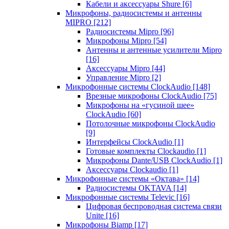
Кабели и аксессуары Shure
[6]
Микрофоны, радиосистемы и антенны
MIPRO
[212]
Радиосистемы Mipro
[96]
Микрофоны Mipro
[54]
Антенны и антенные усилители Mipro
[16]
Аксессуары Mipro
[44]
Управление Mipro
[2]
Микрофонные системы ClockAudio
[148]
Врезные микрофоны ClockAudio
[75]
Микрофоны на «гусиной шее»
ClockAudio
[60]
Потолочные микрофоны ClockAudio
[9]
Интерфейсы ClockAudio
[1]
Готовые комплекты Clockaudio
[1]
Микрофоны Dante/USB ClockAudio
[1]
Аксессуары Clockaudio
[1]
Микрофонные системы «Октава»
[14]
Радиосистемы OKTAVA
[14]
Микрофонные системы Televic
[16]
Цифровая беспроводная система связи
Unite
[16]
Микрофоны Biamp
[17]