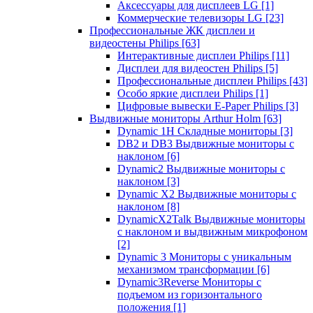
Аксессуары для дисплеев LG
[1]
Коммерческие телевизоры LG
[23]
Профессиональные ЖК дисплеи и
видеостены Philips
[63]
Интерактивные дисплеи Philips
[11]
Дисплеи для видеостен Philips
[5]
Профессиональные дисплеи Philips
[43]
Особо яркие дисплеи Philips
[1]
Цифровые вывески E-Paper Philips
[3]
Выдвижные мониторы Arthur Holm
[63]
Dynamic 1Н Складные мониторы
[3]
DB2 и DB3 Выдвижные мониторы с
наклоном
[6]
Dynamic2 Выдвижные мониторы с
наклоном
[3]
Dynamic X2 Выдвижные мониторы с
наклоном
[8]
DynamicX2Talk Выдвижные мониторы
с наклоном и выдвижным микрофоном
[2]
Dynamic 3 Мониторы с уникальным
механизмом трансформации
[6]
Dynamic3Reverse Мониторы с
подъемом из горизонтального
положения
[1]