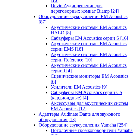
[16]
Devio Аудиорешение для
переговорных комнат Biamp
[24]
Оборудование звукоусиления EM Acoustics
[87]
Акустические системы EM Acoustics
HALO
[8]
Сабвуферы EM Acoustics серии S
[16]
Акустические системы EM Acoustics
серии EMS
[18]
Акустические системы EM Acoustics
серии Reference
[10]
Акустические системы EM Acoustics
серии i
[4]
Сценические мониторы EM Acoustics
[6]
Усилители EM Acoustics
[9]
Сабвуферы EM Acoustics серии CS
(кардиоидные)
[4]
Аксессуары для акустических систем
EM Acoustics
[12]
Адаптеры Audinate Dante для звукового
оборудования
[13]
Оборудование звукоусиления Yamaha
[254]
Потолочные громкоговорители Yamaha