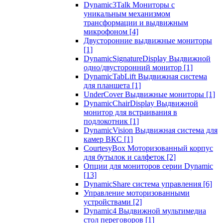
Dynamic3Talk Мониторы с
уникальным механизмом
трансформации и выдвижным
микрофоном
[4]
Двусторонние выдвижные мониторы
[1]
DynamicSignatureDisplay Выдвижной
одно/двусторонний монитор
[1]
DynamicTabLift Выдвижная система
для планшета
[1]
UnderCover Выдвижные мониторы
[1]
DynamicChairDisplay Выдвижной
монитор для встраивания в
подлокотник
[1]
DynamicVision Выдвижная система для
камер ВКС
[1]
CourtesyBox Моторизованный корпус
для бутылок и салфеток
[2]
Опции для мониторов серии Dynamic
[13]
DynamicShare система управления
[6]
Управление моторизованными
устройствами
[2]
Dynamic4 Выдвижной мультимедиа
стол переговоров
[1]