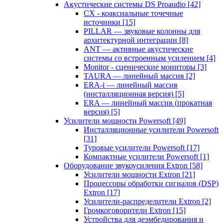
Акустические системы DS Proaudio
[42]
CX - коаксиальные точечные
источники
[15]
PILLAR — звуковые колонны для
архитектурной интеграции
[8]
ANT — активные акустические
системы со встроенным усилением
[4]
Monitor - сценические мониторы
[3]
TAURA — линейный массив
[2]
ERA-i — линейный массив
(инсталляционная версия)
[5]
ERA — линейный массив (прокатная
версия)
[5]
Усилители мощности Powersoft
[49]
Инсталляционные усилители Powersoft
[31]
Туровые усилители Powersoft
[17]
Компактные усилители Powersoft
[1]
Оборудование звукоусиления Extron
[58]
Усилители мощности Extron
[21]
Процессоры обработки сигналов (DSP)
Extron
[17]
Усилители-распределители Extron
[2]
Громкоговорители Extron
[15]
Устройства для деэмбедирования и