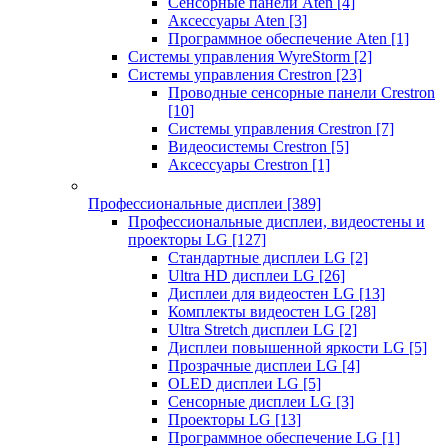
Сенсорные панели Aten
[4]
Аксессуары Aten
[3]
Программное обеспечение Aten
[1]
Системы управления WyreStorm
[2]
Системы управления Crestron
[23]
Проводные сенсорные панели Crestron
[10]
Системы управления Crestron
[7]
Видеосистемы Crestron
[5]
Аксессуары Crestron
[1]
Профессиональные дисплеи
[389]
Профессиональные дисплеи, видеостены и
проекторы LG
[127]
Стандартные дисплеи LG
[2]
Ultra HD дисплеи LG
[26]
Дисплеи для видеостен LG
[13]
Комплекты видеостен LG
[28]
Ultra Stretch дисплеи LG
[2]
Дисплеи повышенной яркости LG
[5]
Прозрачные дисплеи LG
[4]
OLED дисплеи LG
[5]
Сенсорные дисплеи LG
[3]
Проекторы LG
[13]
Программное обеспечение LG
[1]