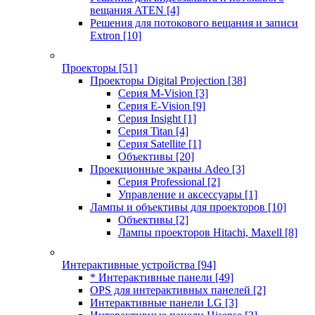
вещания ATEN
[4]
Решения для потокового вещания и записи
Extron
[10]
Проекторы
[51]
Проекторы Digital Projection
[38]
Серия M-Vision
[3]
Серия E-Vision
[9]
Серия Insight
[1]
Серия Titan
[4]
Серия Satellite
[1]
Объективы
[20]
Проекционные экраны Adeo
[3]
Серия Professional
[2]
Управление и аксессуары
[1]
Лампы и объективы для проекторов
[10]
Объективы
[2]
Лампы проекторов Hitachi, Maxell
[8]
Интерактивные устройства
[94]
* Интерактивные панели
[49]
OPS для интерактивных панелей
[2]
Интерактивные панели LG
[3]