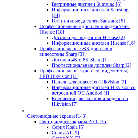
Витринные дисплеи Sumsung
[6]
Информационные дисплеи Samsung
[24]
Гостиничные дисплеи Samsung
[6]
Профессиональные дисплеи и видеостены
Hisense
[18]
Дисплеи для видеостен Hisense
[2]
Информационные дисплеи Hisense
[16]
Профессиональные ЖК дисплеи и
видеостены Sharp
[3]
Дисплеи 4K и 8K Sharp
[1]
Профессиональные дисплеи Sharp
[2]
Профессиональные дисплеи, видеостены,
LED Hikvision
[11]
Панели для видеостен Hikvision
[3]
Информационные дисплеи Hikvision со
встроенной ОС Andriod
[1]
Крепления для экранов и видеостен
Hikvision
[7]
Светодиодные экраны
[143]
Светодиодные экраны AET
[35]
Cерия Koala
[5]
Серия AT
[9]