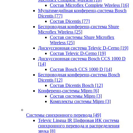
Состав Microflex Complete Wireless
[16]
Мультимедийная конференц-система Bosch
Dicentis
[77]
Состав Dicentis
[77]
Беспроводная конференц-система Shure
Microflex Wireless
[25]
Состав системы Shure Microflex
Wireless
[25]
Дискуссионная система Televic D-Cerno
[19]
Состав Televic D-Cerno
[19]
Дискуссионная система Bosch CCS 1000 D
[14]
Состав Bosch CCS 1000 D
[14]
Беспроводная конференц-система Bosch
Dicentis
[12]
Состав Dicentis Bosch
[12]
Конференц-системы Mipro
[6]
Состав системы Mipro
[3]
Комплекты системы Mipro
[3]
Системы синхронного перевода
[49]
Televic Lingua IR Цифровая ИК система
синхронного перевода и распределения
звука
[8]