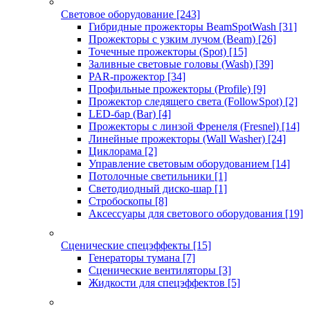
Световое оборудование
[243]
Гибридные прожекторы BeamSpotWash
[31]
Прожекторы с узким лучом (Beam)
[26]
Точечные прожекторы (Spot)
[15]
Заливные световые головы (Wash)
[39]
PAR-прожектор
[34]
Профильные прожекторы (Profile)
[9]
Прожектор следящего света (FollowSpot)
[2]
LED-бар (Bar)
[4]
Прожекторы с линзой Френеля (Fresnel)
[14]
Линейные прожекторы (Wall Washer)
[24]
Циклорама
[2]
Управление световым оборудованием
[14]
Потолочные светильники
[1]
Светодиодный диско-шар
[1]
Стробоскопы
[8]
Аксессуары для светового оборудования
[19]
Сценические спецэффекты
[15]
Генераторы тумана
[7]
Сценические вентиляторы
[3]
Жидкости для спецэффектов
[5]