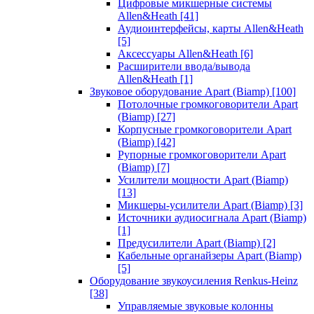
Цифровые микшерные системы
Allen&Heath
[41]
Аудиоинтерфейсы, карты Allen&Heath
[5]
Аксессуары Allen&Heath
[6]
Расширители ввода/вывода
Allen&Heath
[1]
Звуковое оборудование Apart (Biamp)
[100]
Потолочные громкоговорители Apart
(Biamp)
[27]
Корпусные громкоговорители Apart
(Biamp)
[42]
Рупорные громкоговорители Apart
(Biamp)
[7]
Усилители мощности Apart (Biamp)
[13]
Микшеры-усилители Apart (Biamp)
[3]
Источники аудиосигнала Apart (Biamp)
[1]
Предусилители Apart (Biamp)
[2]
Кабельные органайзеры Apart (Biamp)
[5]
Оборудование звукоусиления Renkus-Heinz
[38]
Управляемые звуковые колонны