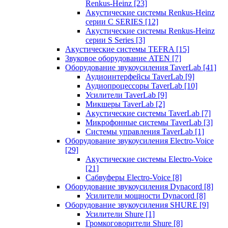
Renkus-Heinz
[23]
Акустические системы Renkus-Heinz
серии C SERIES
[12]
Акустические системы Renkus-Heinz
серии S Series
[3]
Акустические системы TEFRA
[15]
Звуковое оборудование ATEN
[7]
Оборудование звукоусиления TaverLab
[41]
Аудиоинтерфейсы TaverLab
[9]
Аудиопроцессоры TaverLab
[10]
Усилители TaverLab
[9]
Микшеры TaverLab
[2]
Акустические системы TaverLab
[7]
Микрофонные системы TaverLab
[3]
Системы управления TaverLab
[1]
Оборудование звукоусиления Electro-Voice
[29]
Акустические системы Electro-Voice
[21]
Сабвуферы Electro-Voice
[8]
Оборудование звукоусиления Dynacord
[8]
Усилители мощности Dynacord
[8]
Оборудование звукоусиления SHURE
[9]
Усилители Shure
[1]
Громкоговорители Shure
[8]