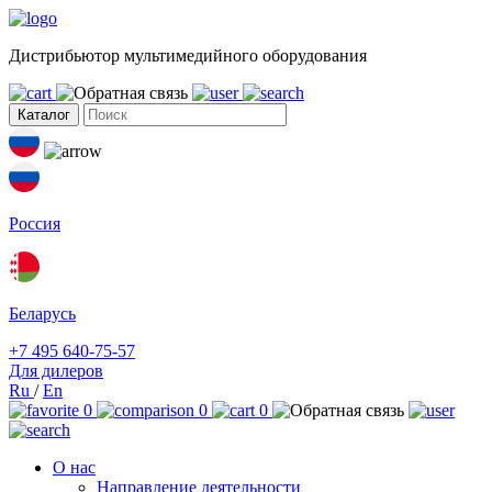
Дистрибьютор мультимедийного оборудования
Каталог
Россия
Беларусь
+7 495 640-75-57
Для дилеров
Ru
/
En
0
0
0
О нас
Направление деятельности