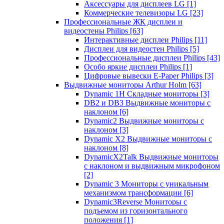
Аксессуары для дисплеев LG
[1]
Коммерческие телевизоры LG
[23]
Профессиональные ЖК дисплеи и
видеостены Philips
[63]
Интерактивные дисплеи Philips
[11]
Дисплеи для видеостен Philips
[5]
Профессиональные дисплеи Philips
[43]
Особо яркие дисплеи Philips
[1]
Цифровые вывески E-Paper Philips
[3]
Выдвижные мониторы Arthur Holm
[63]
Dynamic 1Н Складные мониторы
[3]
DB2 и DB3 Выдвижные мониторы с
наклоном
[6]
Dynamic2 Выдвижные мониторы с
наклоном
[3]
Dynamic X2 Выдвижные мониторы с
наклоном
[8]
DynamicX2Talk Выдвижные мониторы
с наклоном и выдвижным микрофоном
[2]
Dynamic 3 Мониторы с уникальным
механизмом трансформации
[6]
Dynamic3Reverse Мониторы с
подъемом из горизонтального
положения
[1]