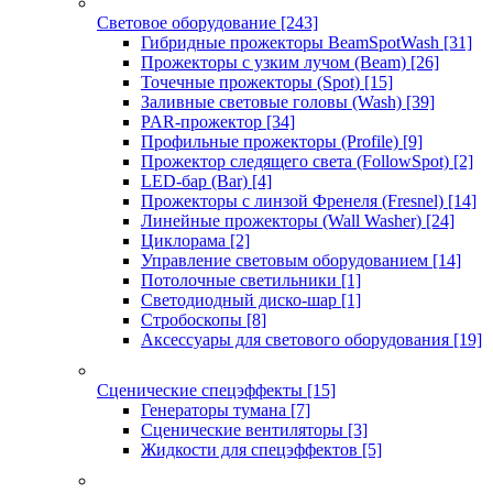
Световое оборудование
[243]
Гибридные прожекторы BeamSpotWash
[31]
Прожекторы с узким лучом (Beam)
[26]
Точечные прожекторы (Spot)
[15]
Заливные световые головы (Wash)
[39]
PAR-прожектор
[34]
Профильные прожекторы (Profile)
[9]
Прожектор следящего света (FollowSpot)
[2]
LED-бар (Bar)
[4]
Прожекторы с линзой Френеля (Fresnel)
[14]
Линейные прожекторы (Wall Washer)
[24]
Циклорама
[2]
Управление световым оборудованием
[14]
Потолочные светильники
[1]
Светодиодный диско-шар
[1]
Стробоскопы
[8]
Аксессуары для светового оборудования
[19]
Сценические спецэффекты
[15]
Генераторы тумана
[7]
Сценические вентиляторы
[3]
Жидкости для спецэффектов
[5]