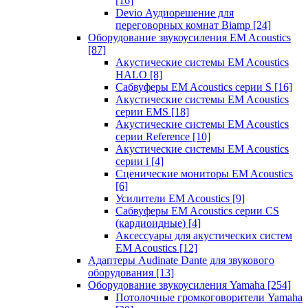
[16]
Devio Аудиорешение для
переговорных комнат Biamp
[24]
Оборудование звукоусиления EM Acoustics
[87]
Акустические системы EM Acoustics
HALO
[8]
Сабвуферы EM Acoustics серии S
[16]
Акустические системы EM Acoustics
серии EMS
[18]
Акустические системы EM Acoustics
серии Reference
[10]
Акустические системы EM Acoustics
серии i
[4]
Сценические мониторы EM Acoustics
[6]
Усилители EM Acoustics
[9]
Сабвуферы EM Acoustics серии CS
(кардиоидные)
[4]
Аксессуары для акустических систем
EM Acoustics
[12]
Адаптеры Audinate Dante для звукового
оборудования
[13]
Оборудование звукоусиления Yamaha
[254]
Потолочные громкоговорители Yamaha