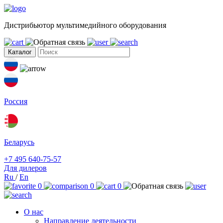
Дистрибьютор мультимедийного оборудования
Каталог
Россия
Беларусь
+7 495 640-75-57
Для дилеров
Ru
/
En
0
0
0
О нас
Направление деятельности