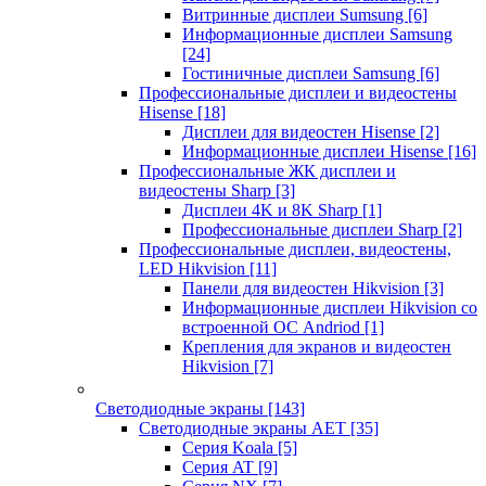
Витринные дисплеи Sumsung
[6]
Информационные дисплеи Samsung
[24]
Гостиничные дисплеи Samsung
[6]
Профессиональные дисплеи и видеостены
Hisense
[18]
Дисплеи для видеостен Hisense
[2]
Информационные дисплеи Hisense
[16]
Профессиональные ЖК дисплеи и
видеостены Sharp
[3]
Дисплеи 4K и 8K Sharp
[1]
Профессиональные дисплеи Sharp
[2]
Профессиональные дисплеи, видеостены,
LED Hikvision
[11]
Панели для видеостен Hikvision
[3]
Информационные дисплеи Hikvision со
встроенной ОС Andriod
[1]
Крепления для экранов и видеостен
Hikvision
[7]
Светодиодные экраны
[143]
Светодиодные экраны AET
[35]
Cерия Koala
[5]
Серия AT
[9]