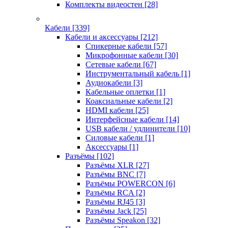
Комплекты видеостен
[28]
Кабели
[339]
Кабели и аксессуары
[212]
Спикерные кабели
[57]
Микрофонные кабели
[30]
Сетевые кабели
[67]
Инструментальный кабель
[1]
Аудиокабели
[3]
Кабельные оплетки
[1]
Коаксиальные кабели
[2]
HDMI кабели
[25]
Интерфейсные кабели
[14]
USB кабели / удлинители
[10]
Силовые кабели
[1]
Аксессуары
[1]
Разъёмы
[102]
Разъёмы XLR
[27]
Разъёмы BNC
[7]
Разъёмы POWERCON
[6]
Разъёмы RCA
[2]
Разъёмы RJ45
[3]
Разъёмы Jack
[25]
Разъёмы Speakon
[32]