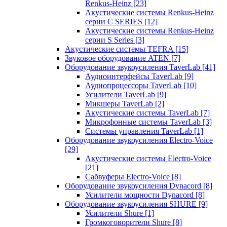
Renkus-Heinz
[23]
Акустические системы Renkus-Heinz
серии C SERIES
[12]
Акустические системы Renkus-Heinz
серии S Series
[3]
Акустические системы TEFRA
[15]
Звуковое оборудование ATEN
[7]
Оборудование звукоусиления TaverLab
[41]
Аудиоинтерфейсы TaverLab
[9]
Аудиопроцессоры TaverLab
[10]
Усилители TaverLab
[9]
Микшеры TaverLab
[2]
Акустические системы TaverLab
[7]
Микрофонные системы TaverLab
[3]
Системы управления TaverLab
[1]
Оборудование звукоусиления Electro-Voice
[29]
Акустические системы Electro-Voice
[21]
Сабвуферы Electro-Voice
[8]
Оборудование звукоусиления Dynacord
[8]
Усилители мощности Dynacord
[8]
Оборудование звукоусиления SHURE
[9]
Усилители Shure
[1]
Громкоговорители Shure
[8]