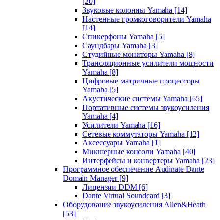
[20]
Звуковые колонны Yamaha
[14]
Настенные громкоговорители Yamaha
[14]
Спикерфоны Yamaha
[5]
Саундбары Yamaha
[3]
Студийные мониторы Yamaha
[8]
Трансляционные усилители мощности
Yamaha
[8]
Цифровые матричные процессоры
Yamaha
[5]
Акустические системы Yamaha
[65]
Портативные системы звукоусиления
Yamaha
[4]
Усилители Yamaha
[16]
Сетевые коммутаторы Yamaha
[12]
Аксессуары Yamaha
[1]
Микшерные консоли Yamaha
[40]
Интерфейсы и конвертеры Yamaha
[23]
Программное обеспечение Audinate Dante
Domain Manager
[9]
Лицензии DDM
[6]
Dante Virtual Soundcard
[3]
Оборудование звукоусиления Allen&Heath
[53]