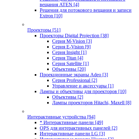
вещания ATEN
[4]
Решения для потокового вещания и записи
Extron
[10]
Проекторы
[51]
Проекторы Digital Projection
[38]
Серия M-Vision
[3]
Серия E-Vision
[9]
Серия Insight
[1]
Серия Titan
[4]
Серия Satellite
[1]
Объективы
[20]
Проекционные экраны Adeo
[3]
Серия Professional
[2]
Управление и аксессуары
[1]
Лампы и объективы для проекторов
[10]
Объективы
[2]
Лампы проекторов Hitachi, Maxell
[8]
Интерактивные устройства
[94]
* Интерактивные панели
[49]
OPS для интерактивных панелей
[2]
Интерактивные панели LG
[3]