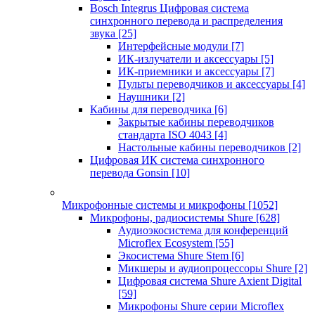
Bosch Integrus Цифровая система
синхронного перевода и распределения
звука
[25]
Интерфейсные модули
[7]
ИК-излучатели и аксессуары
[5]
ИК-приемники и аксессуары
[7]
Пульты переводчиков и аксессуары
[4]
Наушники
[2]
Кабины для переводчика
[6]
Закрытые кабины переводчиков
стандарта ISO 4043
[4]
Настольные кабины переводчиков
[2]
Цифровая ИК система синхронного
перевода Gonsin
[10]
Микрофонные системы и микрофоны
[1052]
Микрофоны, радиосистемы Shure
[628]
Аудиоэкосистема для конференций
Microflex Ecosystem
[55]
Экосистема Shure Stem
[6]
Микшеры и аудиопроцессоры Shure
[2]
Цифровая система Shure Axient Digital
[59]
Микрофоны Shure серии Microflex