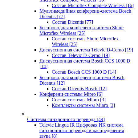
Состав Microflex Complete Wireless
[16]
Мультимедийная конференц-система Bosch
Dicentis
[77]
Состав Dicentis
[77]
Беспроводная конференц-система Shure
Microflex Wireless
[25]
Состав системы Shure Microflex
Wireless
[25]
Дискуссионная система Televic D-Cerno
[19]
Состав Televic D-Cerno
[19]
Дискуссионная система Bosch CCS 1000 D
[14]
Состав Bosch CCS 1000 D
[14]
Беспроводная конференц-система Bosch
Dicentis
[12]
Состав Dicentis Bosch
[12]
Конференц-системы Mipro
[6]
Состав системы Mipro
[3]
Комплекты системы Mipro
[3]
Системы синхронного перевода
[49]
Televic Lingua IR Цифровая ИК система
синхронного перевода и распределения
звука
[8]