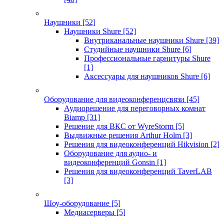
Наушники
[52]
Наушники Shure
[52]
Внутриканальные наушники Shure
[39]
Студийные наушники Shure
[6]
Профессиональные гарнитуры Shure
[1]
Аксессуары для наушников Shure
[6]
Оборудование для видеоконференцсвязи
[45]
Аудиорешение для переговорных комнат
Biamp
[31]
Решение для ВКС от WyreStorm
[5]
Выдвижные решения Arthur Holm
[3]
Решения для видеоконференций Hikvision
[2]
Оборудование для аудио- и
видеоконференций Gonsin
[1]
Решения для видеоконференций TaverLAB
[3]
Шоу-оборудование
[5]
Медиасерверы
[5]