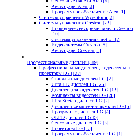
Сенсорные панели Aten
[4]
Аксессуары Aten
[3]
Программное обеспечение Aten
[1]
Системы управления WyreStorm
[2]
Системы управления Crestron
[23]
Проводные сенсорные панели Crestron
[10]
Системы управления Crestron
[7]
Видеосистемы Crestron
[5]
Аксессуары Crestron
[1]
Профессиональные дисплеи
[389]
Профессиональные дисплеи, видеостены и
проекторы LG
[127]
Стандартные дисплеи LG
[2]
Ultra HD дисплеи LG
[26]
Дисплеи для видеостен LG
[13]
Комплекты видеостен LG
[28]
Ultra Stretch дисплеи LG
[2]
Дисплеи повышенной яркости LG
[5]
Прозрачные дисплеи LG
[4]
OLED дисплеи LG
[5]
Сенсорные дисплеи LG
[3]
Проекторы LG
[13]
Программное обеспечение LG
[1]