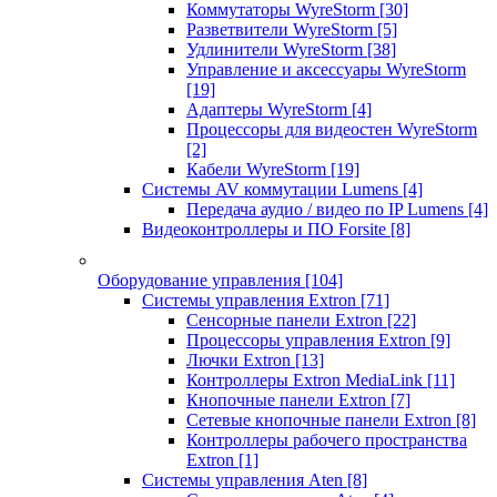
Коммутаторы WyreStorm
[30]
Разветвители WyreStorm
[5]
Удлинители WyreStorm
[38]
Управление и аксессуары WyreStorm
[19]
Адаптеры WyreStorm
[4]
Процессоры для видеостен WyreStorm
[2]
Кабели WyreStorm
[19]
Системы AV коммутации Lumens
[4]
Передача аудио / видео по IP Lumens
[4]
Видеоконтроллеры и ПО Forsite
[8]
Оборудование управления
[104]
Системы управления Extron
[71]
Сенсорные панели Extron
[22]
Процессоры управления Extron
[9]
Лючки Extron
[13]
Контроллеры Extron MediaLink
[11]
Кнопочные панели Extron
[7]
Сетевые кнопочные панели Extron
[8]
Контроллеры рабочего пространства
Extron
[1]
Системы управления Aten
[8]