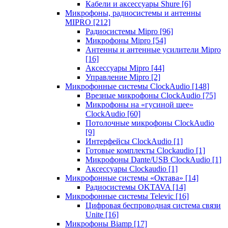
Кабели и аксессуары Shure
[6]
Микрофоны, радиосистемы и антенны
MIPRO
[212]
Радиосистемы Mipro
[96]
Микрофоны Mipro
[54]
Антенны и антенные усилители Mipro
[16]
Аксессуары Mipro
[44]
Управление Mipro
[2]
Микрофонные системы ClockAudio
[148]
Врезные микрофоны ClockAudio
[75]
Микрофоны на «гусиной шее»
ClockAudio
[60]
Потолочные микрофоны ClockAudio
[9]
Интерфейсы ClockAudio
[1]
Готовые комплекты Clockaudio
[1]
Микрофоны Dante/USB ClockAudio
[1]
Аксессуары Clockaudio
[1]
Микрофонные системы «Октава»
[14]
Радиосистемы OKTAVA
[14]
Микрофонные системы Televic
[16]
Цифровая беспроводная система связи
Unite
[16]
Микрофоны Biamp
[17]