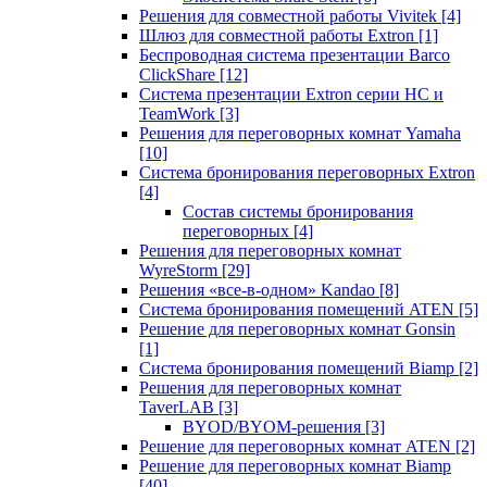
Решения для совместной работы Vivitek
[4]
Шлюз для совместной работы Extron
[1]
Беспроводная система презентации Barco
ClickShare
[12]
Система презентации Extron серии HC и
TeamWork
[3]
Решения для переговорных комнат Yamaha
[10]
Система бронирования переговорных Extron
[4]
Состав системы бронирования
переговорных
[4]
Решения для переговорных комнат
WyreStorm
[29]
Решения «все-в-одном» Kandao
[8]
Система бронирования помещений ATEN
[5]
Решение для переговорных комнат Gonsin
[1]
Система бронирования помещений Biamp
[2]
Решения для переговорных комнат
TaverLAB
[3]
BYOD/BYOM-решения
[3]
Решение для переговорных комнат ATEN
[2]
Решение для переговорных комнат Biamp
[40]