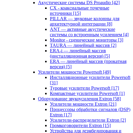
Акустические системы DS Proaudio
[42]
CX - коаксиальные точечные
источники
[15]
PILLAR — звуковые колонны для
архитектурной интеграции
[8]
ANT — активные акустические
системы со встроенным усилением
[4]
Monitor - сценические мониторы
[3]
TAURA — линейный массив
[2]
ERA-i — линейный массив
(инсталляционная версия)
[5]
ERA — линейный массив (прокатная
версия)
[5]
Усилители мощности Powersoft
[49]
Инсталляционные усилители Powersoft
[31]
Туровые усилители Powersoft
[17]
Компактные усилители Powersoft
[1]
Оборудование звукоусиления Extron
[58]
Усилители мощности Extron
[21]
Процессоры обработки сигналов (DSP)
Extron
[17]
Усилители-распределители Extron
[2]
Громкоговорители Extron
[15]
Устройства для деэмбедирования и