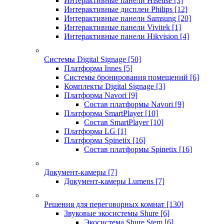
Интерактивные панели Hisense
[3]
Интерактивные дисплеи Philips
[12]
Интерактивные панели Samsung
[20]
Интерактивные панели Vivitek
[1]
Интерактивные панели Hikvision
[4]
Системы Digital Signage
[50]
Платформа Innes
[5]
Системы бронирования помещений
[6]
Комплекты Digital Signage
[3]
Платформа Navori
[9]
Состав платформы Navori
[9]
Платформа SmartPlayer
[10]
Состав SmartPlayer
[10]
Платформа LG
[1]
Платформа Spinetix
[16]
Состав платформы Spinetix
[16]
Документ-камеры
[7]
Документ-камеры Lumens
[7]
Решения для переговорных комнат
[130]
Звуковые экосистемы Shure
[6]
Экосистема Shure Stem
[6]