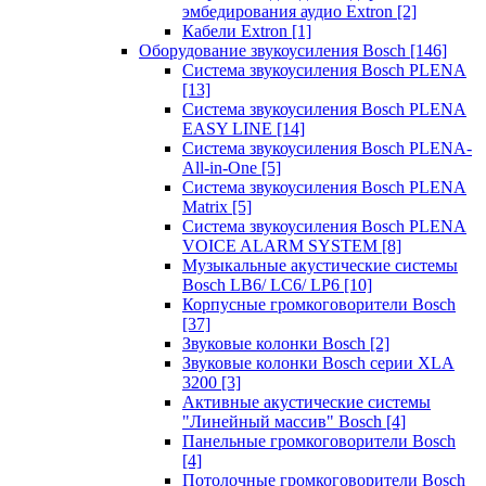
эмбедирования аудио Extron
[2]
Кабели Extron
[1]
Оборудование звукоусиления Bosch
[146]
Система звукоусиления Bosch PLENA
[13]
Система звукоусиления Bosch PLENA
EASY LINE
[14]
Система звукоусиления Bosch PLENA-
All-in-One
[5]
Система звукоусиления Bosch PLENA
Matrix
[5]
Система звукоусиления Bosch PLENA
VOICE ALARM SYSTEM
[8]
Музыкальные акустические системы
Bosch LB6/ LC6/ LP6
[10]
Корпусные громкоговорители Bosch
[37]
Звуковые колонки Bosch
[2]
Звуковые колонки Bosch серии XLA
3200
[3]
Активные акустические системы
"Линейный массив" Bosch
[4]
Панельные громкоговорители Bosch
[4]
Потолочные громкоговорители Bosch