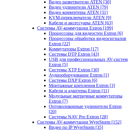
Видео разветвители ATEN
[30]
Видео удлинители ATEN
[79]
Видео конвертеры ATEN
[31]
KVM-переключатели ATEN
[9]
Кабели и аксессуары ATEN
[63]
Системы AV-коммутации Extron
[199]
Процессоры для видеостен Extron
[6]
Процессоры обработки видеосигналов
Extron
[22]
Коммутаторы Extron
[17]
Системы DTP Extron
[43]
USB для профессиональных AV-систем
Extron
[5]
Системы XTP Extron
[30]
Аудиооборудование Extron
[1]
Системы DXP Extron
[6]
Монтажные крепления Extron
[3]
Кабели и адаптеры Extron
[11]
Модульные матричные коммутаторы
Extron
[7]
Оптоволоконные удлинители Extron
[20]
Системы NAV Pro Extron
[28]
Системы AV-коммутации WyreStorm
[152]
Видео по IP WyreStorm
[35]