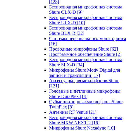
[128]
Беспроводная микрофонная система
Shure QLX-D
[9]
Беспроводная микрофонная система
Shure ULX-D
[10]
Беспроводная микрофонная система
Shure BLX-R
[32]
Системы персонального мониторинга
[16]
Проводные микрофоны Shure
[62]
Программное обеспечение Shure
[2]
Беспроводная микрофонная система
Shure SLX-D
[34]
Микрофоны Shure Motiv Digital для
записи и трансляций
[17]
Аксессуары для микрофонов Shure
[121]
Головные и петличные микрофоны
Shure DuraPlex
[14]
Субминиатюрные микрофоны Shure
TwinPlex
[8]
Антенны RF Venue
[21]
Беспроводная микрофонная система
Shure MXW NEXT 2
[16]
Микрофоны Shure Nexadyne
[10]