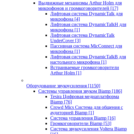
Выдвижные механизмы Arthur Holm для
микрофонов и громкоговорителей
[17]
Лифтовая система DynamicTalk для
микрофона
[4]
Лифтовая система DynamicTalkH для
микрофона
[1]
Лифтовая система DynamicTalk
UnderCover
[3]
Пассивная система MicConnect для
микрофона
[1]
Лифтовая система DynamicTalkB для
настольного микрофона
[1]
Встраиваемые громкоговорители
Arthur Holm
[1]
Оборудование звукоусиления
[1150]
Системы управления звуком Biamp
[186]
Tesira Цифровая медиаплатформа
Biamp
[76]
Crowd Mics Система для общения с
аудиторией Biamp
[1]
Система управления Biamp
[16]
Громкоговорители Biamp
[53]
Система звукоусиления Voltera Biamp