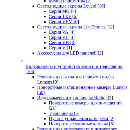
Медиа периметры
[2]
Светодиодные экраны Leyard
[16]
Серия MG
[4]
Серия TXF
[6]
Серия VEM
[6]
Светодиодные экраны LianTronics
[12]
Серия VA
[4]
Серия VL
[4]
Серия VH
[3]
Серия V
[1]
Аксессуары для LED панелей
[2]
Видеокамеры и устройства записи и трансляции
[106]
Решения для захвата и передачи видео
Lumens
[9]
Поворотные и стационарные камеры Lumens
[50]
Видеокамеры и трансиверы Bolin
[33]
Поворотные камеры для помещений
[21]
Трансиверы
[5]
Пульты управления камерами
[2]
Поворотные уличные камеры
[5]
Решения для видеозахвата и потокового