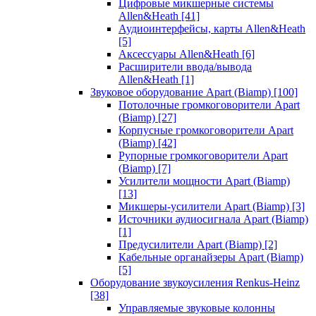
Цифровые микшерные системы
Allen&Heath
[41]
Аудиоинтерфейсы, карты Allen&Heath
[5]
Аксессуары Allen&Heath
[6]
Расширители ввода/вывода
Allen&Heath
[1]
Звуковое оборудование Apart (Biamp)
[100]
Потолочные громкоговорители Apart
(Biamp)
[27]
Корпусные громкоговорители Apart
(Biamp)
[42]
Рупорные громкоговорители Apart
(Biamp)
[7]
Усилители мощности Apart (Biamp)
[13]
Микшеры-усилители Apart (Biamp)
[3]
Источники аудиосигнала Apart (Biamp)
[1]
Предусилители Apart (Biamp)
[2]
Кабельные органайзеры Apart (Biamp)
[5]
Оборудование звукоусиления Renkus-Heinz
[38]
Управляемые звуковые колонны