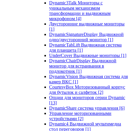
Dynamic3Talk Мониторы с
уникальным механизмом
трансформации и выдвижным
микрофоном
[4]
Двусторонние выдвижные мониторы
[1]
DynamicSignatureDisplay Выдвижной
одно/двусторонний монитор
[1]
DynamicTabLift Выдвижная система
для планшета
[1]
UnderCover Выдвижные мониторы
[1]
DynamicChairDisplay Выдвижной
монитор для встраивания в
подлокотник
[1]
DynamicVision Выдвижная система для
камер ВКС
[1]
CourtesyBox Моторизованный корпус
для бутылок и салфеток
[2]
Опции для мониторов серии Dynamic
[13]
DynamicShare система управления
[6]
Управление моторизованными
устройствами
[2]
Dynamic4 Выдвижной мультимедиа
стол переговоров
[1]