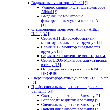
Выдвижные мониторы Albiral
[3]
Универсальные лифты для мониторов
Albiral
[2]
Выдвижные мониторы с
фиксированным углом наклона Albiral
[1]
Стационарные мониторы Albiral (Arthur
Holm)
[42]
Серия AH1 Широкоформатный
монитор, складывается вручную
[2]
Серия AH2 Монитор складывается
вручную
[2]
Серия RISE Настенные мониторы
[14]
Серия DROP Мониторы для установки
в стену
[15]
Опции для мониторов серии RISE и
DROP
[9]
Сверхширокоформатные дисплеи 21:9 Jupiter
[5]
Профессиональные дисплеи и видеостены
Samsung
[54]
Светодиодные экраны Samsung
[3]
Всепогодные дисплеи Samsung
[5]
Специальные дисплеи Samsung
[3]
Панели для видеостен Samsung
[7]