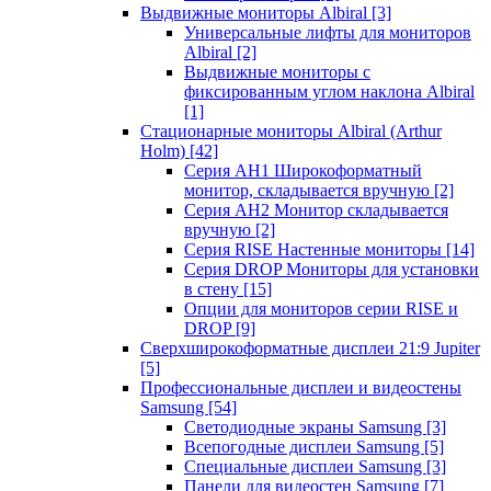
Выдвижные мониторы Albiral
[3]
Универсальные лифты для мониторов
Albiral
[2]
Выдвижные мониторы с
фиксированным углом наклона Albiral
[1]
Стационарные мониторы Albiral (Arthur
Holm)
[42]
Серия AH1 Широкоформатный
монитор, складывается вручную
[2]
Серия AH2 Монитор складывается
вручную
[2]
Серия RISE Настенные мониторы
[14]
Серия DROP Мониторы для установки
в стену
[15]
Опции для мониторов серии RISE и
DROP
[9]
Сверхширокоформатные дисплеи 21:9 Jupiter
[5]
Профессиональные дисплеи и видеостены
Samsung
[54]
Светодиодные экраны Samsung
[3]
Всепогодные дисплеи Samsung
[5]
Специальные дисплеи Samsung
[3]
Панели для видеостен Samsung
[7]