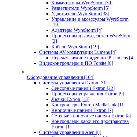
Коммутаторы WyreStorm
[30]
Разветвители WyreStorm
[5]
Удлинители WyreStorm
[38]
Управление и аксессуары WyreStorm
[19]
Адаптеры WyreStorm
[4]
Процессоры для видеостен WyreStorm
[2]
Кабели WyreStorm
[19]
Системы AV коммутации Lumens
[4]
Передача аудио / видео по IP Lumens
[4]
Видеоконтроллеры и ПО Forsite
[8]
Оборудование управления
[104]
Системы управления Extron
[71]
Сенсорные панели Extron
[22]
Процессоры управления Extron
[9]
Лючки Extron
[13]
Контроллеры Extron MediaLink
[11]
Кнопочные панели Extron
[7]
Сетевые кнопочные панели Extron
[8]
Контроллеры рабочего пространства
Extron
[1]
Системы управления Aten
[8]