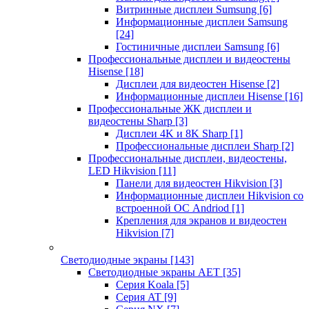
Витринные дисплеи Sumsung
[6]
Информационные дисплеи Samsung
[24]
Гостиничные дисплеи Samsung
[6]
Профессиональные дисплеи и видеостены
Hisense
[18]
Дисплеи для видеостен Hisense
[2]
Информационные дисплеи Hisense
[16]
Профессиональные ЖК дисплеи и
видеостены Sharp
[3]
Дисплеи 4K и 8K Sharp
[1]
Профессиональные дисплеи Sharp
[2]
Профессиональные дисплеи, видеостены,
LED Hikvision
[11]
Панели для видеостен Hikvision
[3]
Информационные дисплеи Hikvision со
встроенной ОС Andriod
[1]
Крепления для экранов и видеостен
Hikvision
[7]
Светодиодные экраны
[143]
Светодиодные экраны AET
[35]
Cерия Koala
[5]
Серия AT
[9]