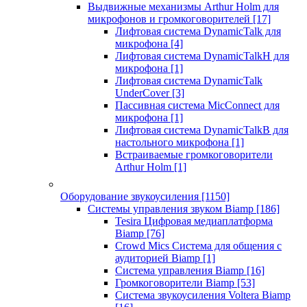
Выдвижные механизмы Arthur Holm для
микрофонов и громкоговорителей
[17]
Лифтовая система DynamicTalk для
микрофона
[4]
Лифтовая система DynamicTalkH для
микрофона
[1]
Лифтовая система DynamicTalk
UnderCover
[3]
Пассивная система MicConnect для
микрофона
[1]
Лифтовая система DynamicTalkB для
настольного микрофона
[1]
Встраиваемые громкоговорители
Arthur Holm
[1]
Оборудование звукоусиления
[1150]
Системы управления звуком Biamp
[186]
Tesira Цифровая медиаплатформа
Biamp
[76]
Crowd Mics Система для общения с
аудиторией Biamp
[1]
Система управления Biamp
[16]
Громкоговорители Biamp
[53]
Система звукоусиления Voltera Biamp