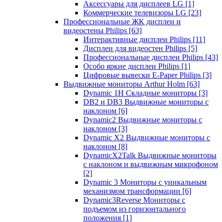
Аксессуары для дисплеев LG
[1]
Коммерческие телевизоры LG
[23]
Профессиональные ЖК дисплеи и
видеостены Philips
[63]
Интерактивные дисплеи Philips
[11]
Дисплеи для видеостен Philips
[5]
Профессиональные дисплеи Philips
[43]
Особо яркие дисплеи Philips
[1]
Цифровые вывески E-Paper Philips
[3]
Выдвижные мониторы Arthur Holm
[63]
Dynamic 1Н Складные мониторы
[3]
DB2 и DB3 Выдвижные мониторы с
наклоном
[6]
Dynamic2 Выдвижные мониторы с
наклоном
[3]
Dynamic X2 Выдвижные мониторы с
наклоном
[8]
DynamicX2Talk Выдвижные мониторы
с наклоном и выдвижным микрофоном
[2]
Dynamic 3 Мониторы с уникальным
механизмом трансформации
[6]
Dynamic3Reverse Мониторы с
подъемом из горизонтального
положения
[1]