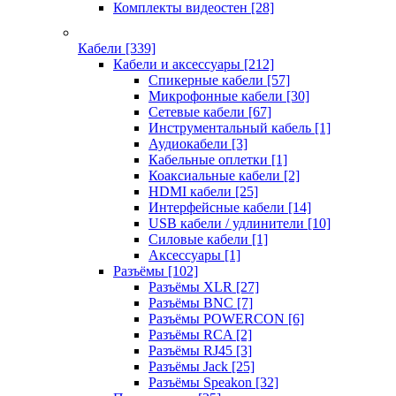
Комплекты видеостен
[28]
Кабели
[339]
Кабели и аксессуары
[212]
Спикерные кабели
[57]
Микрофонные кабели
[30]
Сетевые кабели
[67]
Инструментальный кабель
[1]
Аудиокабели
[3]
Кабельные оплетки
[1]
Коаксиальные кабели
[2]
HDMI кабели
[25]
Интерфейсные кабели
[14]
USB кабели / удлинители
[10]
Силовые кабели
[1]
Аксессуары
[1]
Разъёмы
[102]
Разъёмы XLR
[27]
Разъёмы BNC
[7]
Разъёмы POWERCON
[6]
Разъёмы RCA
[2]
Разъёмы RJ45
[3]
Разъёмы Jack
[25]
Разъёмы Speakon
[32]