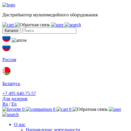
Дистрибьютор мультимедийного оборудования
Каталог
Россия
Беларусь
+7 495 640-75-57
Для дилеров
Ru
/
En
0
0
0
О нас
Направление деятельности