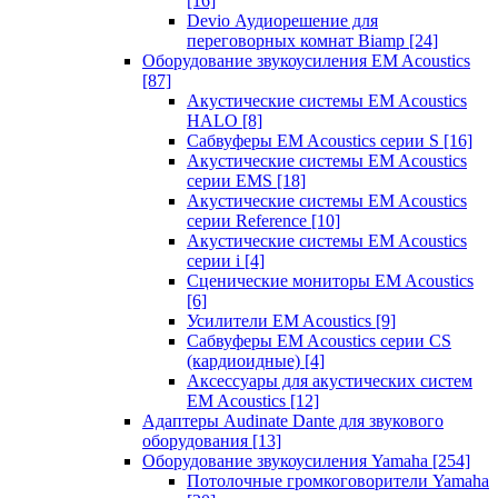
[16]
Devio Аудиорешение для
переговорных комнат Biamp
[24]
Оборудование звукоусиления EM Acoustics
[87]
Акустические системы EM Acoustics
HALO
[8]
Сабвуферы EM Acoustics серии S
[16]
Акустические системы EM Acoustics
серии EMS
[18]
Акустические системы EM Acoustics
серии Reference
[10]
Акустические системы EM Acoustics
серии i
[4]
Сценические мониторы EM Acoustics
[6]
Усилители EM Acoustics
[9]
Сабвуферы EM Acoustics серии CS
(кардиоидные)
[4]
Аксессуары для акустических систем
EM Acoustics
[12]
Адаптеры Audinate Dante для звукового
оборудования
[13]
Оборудование звукоусиления Yamaha
[254]
Потолочные громкоговорители Yamaha