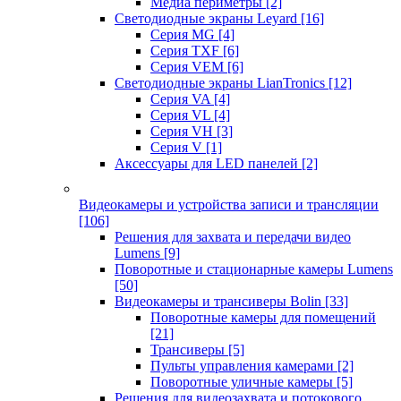
Медиа периметры
[2]
Светодиодные экраны Leyard
[16]
Серия MG
[4]
Серия TXF
[6]
Серия VEM
[6]
Светодиодные экраны LianTronics
[12]
Серия VA
[4]
Серия VL
[4]
Серия VH
[3]
Серия V
[1]
Аксессуары для LED панелей
[2]
Видеокамеры и устройства записи и трансляции
[106]
Решения для захвата и передачи видео
Lumens
[9]
Поворотные и стационарные камеры Lumens
[50]
Видеокамеры и трансиверы Bolin
[33]
Поворотные камеры для помещений
[21]
Трансиверы
[5]
Пульты управления камерами
[2]
Поворотные уличные камеры
[5]
Решения для видеозахвата и потокового