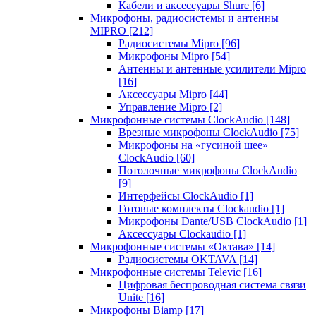
Кабели и аксессуары Shure
[6]
Микрофоны, радиосистемы и антенны
MIPRO
[212]
Радиосистемы Mipro
[96]
Микрофоны Mipro
[54]
Антенны и антенные усилители Mipro
[16]
Аксессуары Mipro
[44]
Управление Mipro
[2]
Микрофонные системы ClockAudio
[148]
Врезные микрофоны ClockAudio
[75]
Микрофоны на «гусиной шее»
ClockAudio
[60]
Потолочные микрофоны ClockAudio
[9]
Интерфейсы ClockAudio
[1]
Готовые комплекты Clockaudio
[1]
Микрофоны Dante/USB ClockAudio
[1]
Аксессуары Clockaudio
[1]
Микрофонные системы «Октава»
[14]
Радиосистемы OKTAVA
[14]
Микрофонные системы Televic
[16]
Цифровая беспроводная система связи
Unite
[16]
Микрофоны Biamp
[17]