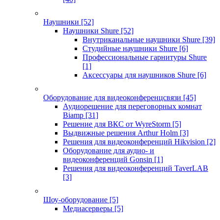
Наушники
[52]
Наушники Shure
[52]
Внутриканальные наушники Shure
[39]
Студийные наушники Shure
[6]
Профессиональные гарнитуры Shure
[1]
Аксессуары для наушников Shure
[6]
Оборудование для видеоконференцсвязи
[45]
Аудиорешение для переговорных комнат
Biamp
[31]
Решение для ВКС от WyreStorm
[5]
Выдвижные решения Arthur Holm
[3]
Решения для видеоконференций Hikvision
[2]
Оборудование для аудио- и
видеоконференций Gonsin
[1]
Решения для видеоконференций TaverLAB
[3]
Шоу-оборудование
[5]
Медиасерверы
[5]