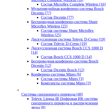
Состав Microflex Complete Wireless
[16]
Мультимедийная конференц-система Bosch
Dicentis
[77]
Состав Dicentis
[77]
Беспроводная конференц-система Shure
Microflex Wireless
[25]
Состав системы Shure Microflex
Wireless
[25]
Дискуссионная система Televic D-Cerno
[19]
Состав Televic D-Cerno
[19]
Дискуссионная система Bosch CCS 1000 D
[14]
Состав Bosch CCS 1000 D
[14]
Беспроводная конференц-система Bosch
Dicentis
[12]
Состав Dicentis Bosch
[12]
Конференц-системы Mipro
[6]
Состав системы Mipro
[3]
Комплекты системы Mipro
[3]
Системы синхронного перевода
[49]
Televic Lingua IR Цифровая ИК система
синхронного перевода и распределения
звука
[8]