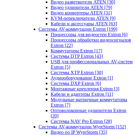
Видео разветвители ATEN
[30]
Видео удлинители ATEN
[79]
Видео конвертеры ATEN
[31]
KVM-переключатели ATEN
[9]
Кабели и аксессуары ATEN
[63]
Системы AV-коммутации Extron
[199]
Процессоры для видеостен Extron
[6]
Процессоры обработки видеосигналов
Extron
[22]
Коммутаторы Extron
[17]
Системы DTP Extron
[43]
USB для профессиональных AV-систем
Extron
[5]
Системы XTP Extron
[30]
Аудиооборудование Extron
[1]
Системы DXP Extron
[6]
Монтажные крепления Extron
[3]
Кабели и адаптеры Extron
[11]
Модульные матричные коммутаторы
Extron
[7]
Оптоволоконные удлинители Extron
[20]
Системы NAV Pro Extron
[28]
Системы AV-коммутации WyreStorm
[152]
Видео по IP WyreStorm
[35]