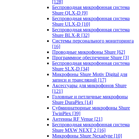
[128]
Беспроводная микрофонная система
Shure QLX-D
[9]
Беспроводная микрофонная система
Shure ULX-D
[10]
Беспроводная микрофонная система
Shure BLX-R
[32]
Системы персонального мониторинга
[16]
Проводные микрофоны Shure
[62]
Программное обеспечение Shure
[3]
Беспроводная микрофонная система
Shure SLX-D
[34]
Микрофоны Shure Motiv Digital для
записи и трансляций
[17]
Аксессуары для микрофонов Shure
[121]
Головные и петличные микрофоны
Shure DuraPlex
[14]
Субминиатюрные микрофоны Shure
TwinPlex
[39]
Антенны RF Venue
[21]
Беспроводная микрофонная система
Shure MXW NEXT 2
[16]
Микрофоны Shure Nexadyne
[10]