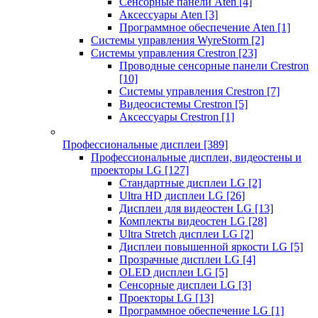
Сенсорные панели Aten
[4]
Аксессуары Aten
[3]
Программное обеспечение Aten
[1]
Системы управления WyreStorm
[2]
Системы управления Crestron
[23]
Проводные сенсорные панели Crestron
[10]
Системы управления Crestron
[7]
Видеосистемы Crestron
[5]
Аксессуары Crestron
[1]
Профессиональные дисплеи
[389]
Профессиональные дисплеи, видеостены и
проекторы LG
[127]
Стандартные дисплеи LG
[2]
Ultra HD дисплеи LG
[26]
Дисплеи для видеостен LG
[13]
Комплекты видеостен LG
[28]
Ultra Stretch дисплеи LG
[2]
Дисплеи повышенной яркости LG
[5]
Прозрачные дисплеи LG
[4]
OLED дисплеи LG
[5]
Сенсорные дисплеи LG
[3]
Проекторы LG
[13]
Программное обеспечение LG
[1]