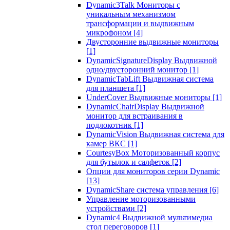
Dynamic3Talk Мониторы с
уникальным механизмом
трансформации и выдвижным
микрофоном
[4]
Двусторонние выдвижные мониторы
[1]
DynamicSignatureDisplay Выдвижной
одно/двусторонний монитор
[1]
DynamicTabLift Выдвижная система
для планшета
[1]
UnderCover Выдвижные мониторы
[1]
DynamicChairDisplay Выдвижной
монитор для встраивания в
подлокотник
[1]
DynamicVision Выдвижная система для
камер ВКС
[1]
CourtesyBox Моторизованный корпус
для бутылок и салфеток
[2]
Опции для мониторов серии Dynamic
[13]
DynamicShare система управления
[6]
Управление моторизованными
устройствами
[2]
Dynamic4 Выдвижной мультимедиа
стол переговоров
[1]