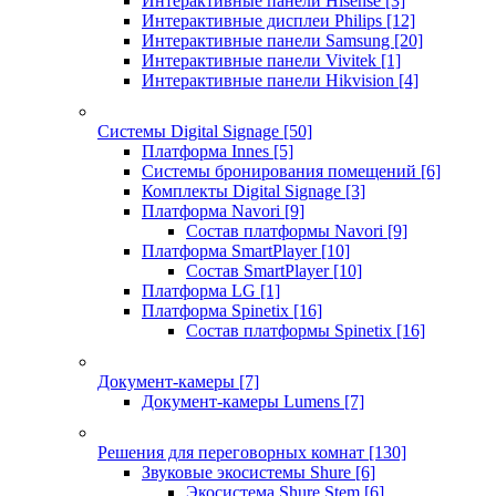
Интерактивные панели Hisense
[3]
Интерактивные дисплеи Philips
[12]
Интерактивные панели Samsung
[20]
Интерактивные панели Vivitek
[1]
Интерактивные панели Hikvision
[4]
Системы Digital Signage
[50]
Платформа Innes
[5]
Системы бронирования помещений
[6]
Комплекты Digital Signage
[3]
Платформа Navori
[9]
Состав платформы Navori
[9]
Платформа SmartPlayer
[10]
Состав SmartPlayer
[10]
Платформа LG
[1]
Платформа Spinetix
[16]
Состав платформы Spinetix
[16]
Документ-камеры
[7]
Документ-камеры Lumens
[7]
Решения для переговорных комнат
[130]
Звуковые экосистемы Shure
[6]
Экосистема Shure Stem
[6]