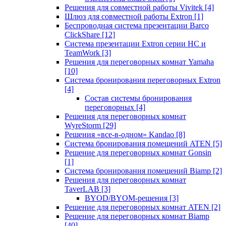
Решения для совместной работы Vivitek
[4]
Шлюз для совместной работы Extron
[1]
Беспроводная система презентации Barco
ClickShare
[12]
Система презентации Extron серии HC и
TeamWork
[3]
Решения для переговорных комнат Yamaha
[10]
Система бронирования переговорных Extron
[4]
Состав системы бронирования
переговорных
[4]
Решения для переговорных комнат
WyreStorm
[29]
Решения «все-в-одном» Kandao
[8]
Система бронирования помещений ATEN
[5]
Решение для переговорных комнат Gonsin
[1]
Система бронирования помещений Biamp
[2]
Решения для переговорных комнат
TaverLAB
[3]
BYOD/BYOM-решения
[3]
Решение для переговорных комнат ATEN
[2]
Решение для переговорных комнат Biamp
[40]