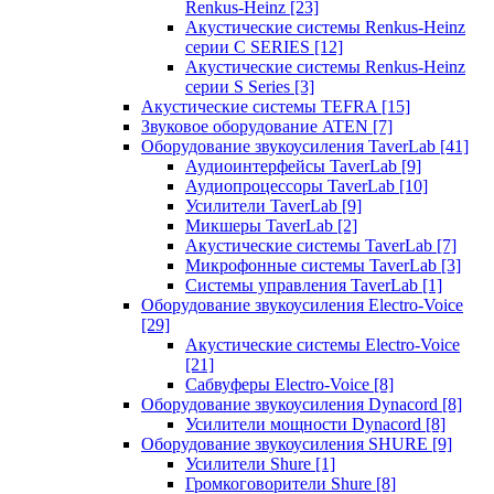
Renkus-Heinz
[23]
Акустические системы Renkus-Heinz
серии C SERIES
[12]
Акустические системы Renkus-Heinz
серии S Series
[3]
Акустические системы TEFRA
[15]
Звуковое оборудование ATEN
[7]
Оборудование звукоусиления TaverLab
[41]
Аудиоинтерфейсы TaverLab
[9]
Аудиопроцессоры TaverLab
[10]
Усилители TaverLab
[9]
Микшеры TaverLab
[2]
Акустические системы TaverLab
[7]
Микрофонные системы TaverLab
[3]
Системы управления TaverLab
[1]
Оборудование звукоусиления Electro-Voice
[29]
Акустические системы Electro-Voice
[21]
Сабвуферы Electro-Voice
[8]
Оборудование звукоусиления Dynacord
[8]
Усилители мощности Dynacord
[8]
Оборудование звукоусиления SHURE
[9]
Усилители Shure
[1]
Громкоговорители Shure
[8]