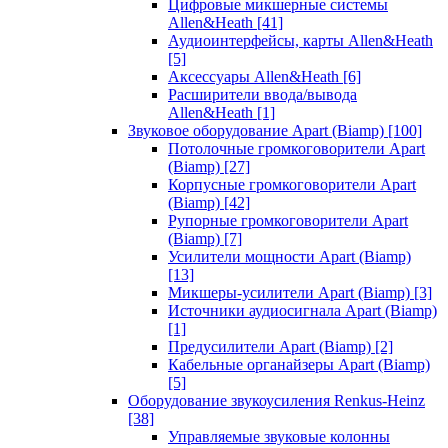
Цифровые микшерные системы
Allen&Heath
[41]
Аудиоинтерфейсы, карты Allen&Heath
[5]
Аксессуары Allen&Heath
[6]
Расширители ввода/вывода
Allen&Heath
[1]
Звуковое оборудование Apart (Biamp)
[100]
Потолочные громкоговорители Apart
(Biamp)
[27]
Корпусные громкоговорители Apart
(Biamp)
[42]
Рупорные громкоговорители Apart
(Biamp)
[7]
Усилители мощности Apart (Biamp)
[13]
Микшеры-усилители Apart (Biamp)
[3]
Источники аудиосигнала Apart (Biamp)
[1]
Предусилители Apart (Biamp)
[2]
Кабельные органайзеры Apart (Biamp)
[5]
Оборудование звукоусиления Renkus-Heinz
[38]
Управляемые звуковые колонны