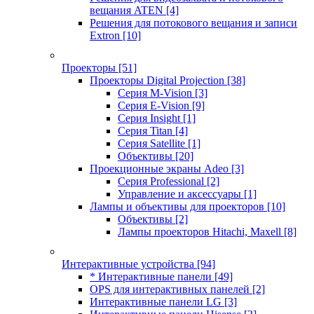
вещания ATEN
[4]
Решения для потокового вещания и записи
Extron
[10]
Проекторы
[51]
Проекторы Digital Projection
[38]
Серия M-Vision
[3]
Серия E-Vision
[9]
Серия Insight
[1]
Серия Titan
[4]
Серия Satellite
[1]
Объективы
[20]
Проекционные экраны Adeo
[3]
Серия Professional
[2]
Управление и аксессуары
[1]
Лампы и объективы для проекторов
[10]
Объективы
[2]
Лампы проекторов Hitachi, Maxell
[8]
Интерактивные устройства
[94]
* Интерактивные панели
[49]
OPS для интерактивных панелей
[2]
Интерактивные панели LG
[3]