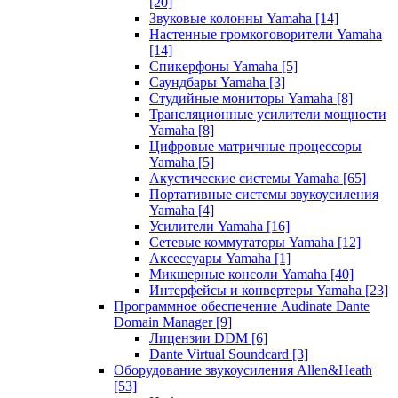
[20]
Звуковые колонны Yamaha
[14]
Настенные громкоговорители Yamaha
[14]
Спикерфоны Yamaha
[5]
Саундбары Yamaha
[3]
Студийные мониторы Yamaha
[8]
Трансляционные усилители мощности
Yamaha
[8]
Цифровые матричные процессоры
Yamaha
[5]
Акустические системы Yamaha
[65]
Портативные системы звукоусиления
Yamaha
[4]
Усилители Yamaha
[16]
Сетевые коммутаторы Yamaha
[12]
Аксессуары Yamaha
[1]
Микшерные консоли Yamaha
[40]
Интерфейсы и конвертеры Yamaha
[23]
Программное обеспечение Audinate Dante
Domain Manager
[9]
Лицензии DDM
[6]
Dante Virtual Soundcard
[3]
Оборудование звукоусиления Allen&Heath
[53]