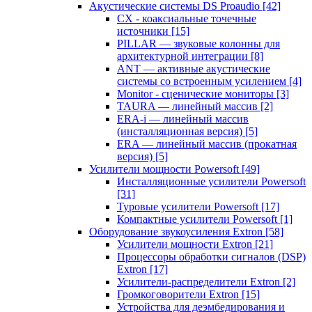
Акустические системы DS Proaudio
[42]
CX - коаксиальные точечные
источники
[15]
PILLAR — звуковые колонны для
архитектурной интеграции
[8]
ANT — активные акустические
системы со встроенным усилением
[4]
Monitor - сценические мониторы
[3]
TAURA — линейный массив
[2]
ERA-i — линейный массив
(инсталляционная версия)
[5]
ERA — линейный массив (прокатная
версия)
[5]
Усилители мощности Powersoft
[49]
Инсталляционные усилители Powersoft
[31]
Туровые усилители Powersoft
[17]
Компактные усилители Powersoft
[1]
Оборудование звукоусиления Extron
[58]
Усилители мощности Extron
[21]
Процессоры обработки сигналов (DSP)
Extron
[17]
Усилители-распределители Extron
[2]
Громкоговорители Extron
[15]
Устройства для деэмбедирования и