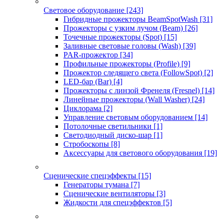
Световое оборудование
[243]
Гибридные прожекторы BeamSpotWash
[31]
Прожекторы с узким лучом (Beam)
[26]
Точечные прожекторы (Spot)
[15]
Заливные световые головы (Wash)
[39]
PAR-прожектор
[34]
Профильные прожекторы (Profile)
[9]
Прожектор следящего света (FollowSpot)
[2]
LED-бар (Bar)
[4]
Прожекторы с линзой Френеля (Fresnel)
[14]
Линейные прожекторы (Wall Washer)
[24]
Циклорама
[2]
Управление световым оборудованием
[14]
Потолочные светильники
[1]
Светодиодный диско-шар
[1]
Стробоскопы
[8]
Аксессуары для светового оборудования
[19]
Сценические спецэффекты
[15]
Генераторы тумана
[7]
Сценические вентиляторы
[3]
Жидкости для спецэффектов
[5]