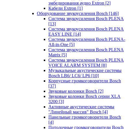
эмбедирования аудио Extron
[2]
Кабели Extron
[1]
Оборудование звукоусиления Bosch
[146]
Система звукоусиления Bosch PLENA
[13]
Система звукоусиления Bosch PLENA
EASY LINE
[14]
Система звукоусиления Bosch PLENA-
All-in-One
[5]
Система звукоусиления Bosch PLENA
Matrix
[5]
Система звукоусиления Bosch PLENA
VOICE ALARM SYSTEM
[8]
Музыкальные акустические системы
Bosch LB6/ LC6/ LP6
[10]
Корпусные громкоговорители Bosch
[37]
Звуковые колонки Bosch
[2]
Звуковые колонки Bosch серии XLA
3200
[3]
Активные акустические системы
"Линейный массив" Bosch
[4]
Панельные громкоговорители Bosch
[4]
Потолочные громкоговорители Bosch