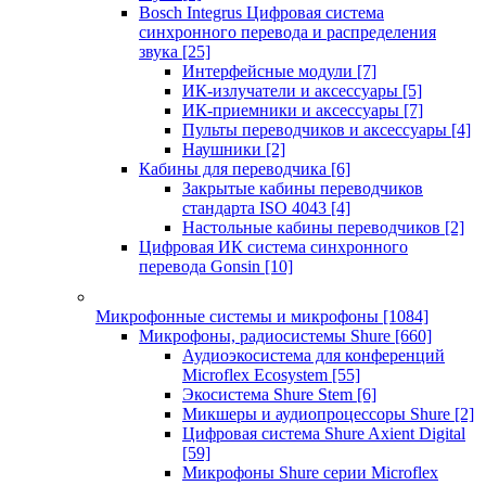
Bosch Integrus Цифровая система
синхронного перевода и распределения
звука
[25]
Интерфейсные модули
[7]
ИК-излучатели и аксессуары
[5]
ИК-приемники и аксессуары
[7]
Пульты переводчиков и аксессуары
[4]
Наушники
[2]
Кабины для переводчика
[6]
Закрытые кабины переводчиков
стандарта ISO 4043
[4]
Настольные кабины переводчиков
[2]
Цифровая ИК система синхронного
перевода Gonsin
[10]
Микрофонные системы и микрофоны
[1084]
Микрофоны, радиосистемы Shure
[660]
Аудиоэкосистема для конференций
Microflex Ecosystem
[55]
Экосистема Shure Stem
[6]
Микшеры и аудиопроцессоры Shure
[2]
Цифровая система Shure Axient Digital
[59]
Микрофоны Shure серии Microflex