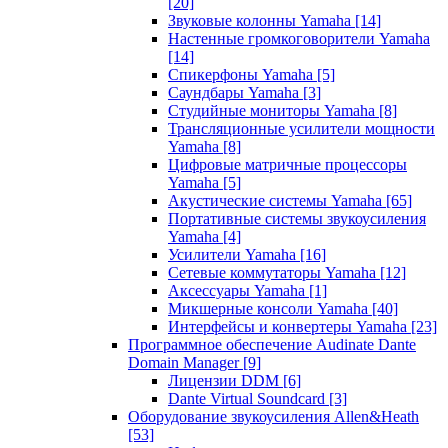
[20]
Звуковые колонны Yamaha
[14]
Настенные громкоговорители Yamaha
[14]
Спикерфоны Yamaha
[5]
Саундбары Yamaha
[3]
Студийные мониторы Yamaha
[8]
Трансляционные усилители мощности
Yamaha
[8]
Цифровые матричные процессоры
Yamaha
[5]
Акустические системы Yamaha
[65]
Портативные системы звукоусиления
Yamaha
[4]
Усилители Yamaha
[16]
Сетевые коммутаторы Yamaha
[12]
Аксессуары Yamaha
[1]
Микшерные консоли Yamaha
[40]
Интерфейсы и конвертеры Yamaha
[23]
Программное обеспечение Audinate Dante
Domain Manager
[9]
Лицензии DDM
[6]
Dante Virtual Soundcard
[3]
Оборудование звукоусиления Allen&Heath
[53]