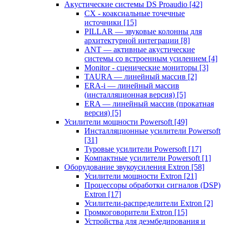
Акустические системы DS Proaudio
[42]
CX - коаксиальные точечные
источники
[15]
PILLAR — звуковые колонны для
архитектурной интеграции
[8]
ANT — активные акустические
системы со встроенным усилением
[4]
Monitor - сценические мониторы
[3]
TAURA — линейный массив
[2]
ERA-i — линейный массив
(инсталляционная версия)
[5]
ERA — линейный массив (прокатная
версия)
[5]
Усилители мощности Powersoft
[49]
Инсталляционные усилители Powersoft
[31]
Туровые усилители Powersoft
[17]
Компактные усилители Powersoft
[1]
Оборудование звукоусиления Extron
[58]
Усилители мощности Extron
[21]
Процессоры обработки сигналов (DSP)
Extron
[17]
Усилители-распределители Extron
[2]
Громкоговорители Extron
[15]
Устройства для деэмбедирования и