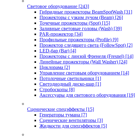
Световое оборудование
[243]
Гибридные прожекторы BeamSpotWash
[31]
Прожекторы с узким лучом (Beam)
[26]
Точечные прожекторы (Spot)
[15]
Заливные световые головы (Wash)
[39]
PAR-прожектор
[34]
Профильные прожекторы (Profile)
[9]
Прожектор следящего света (FollowSpot)
[2]
LED-бар (Bar)
[4]
Прожекторы с линзой Френеля (Fresnel)
[14]
Линейные прожекторы (Wall Washer)
[24]
Циклорама
[2]
Управление световым оборудованием
[14]
Потолочные светильники
[1]
Светодиодный диско-шар
[1]
Стробоскопы
[8]
Аксессуары для светового оборудования
[19]
Сценические спецэффекты
[15]
Генераторы тумана
[7]
Сценические вентиляторы
[3]
Жидкости для спецэффектов
[5]