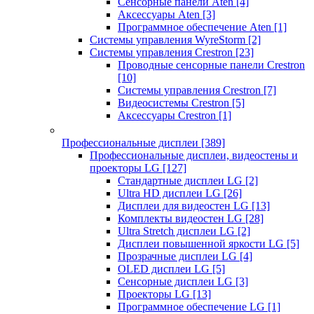
Сенсорные панели Aten
[4]
Аксессуары Aten
[3]
Программное обеспечение Aten
[1]
Системы управления WyreStorm
[2]
Системы управления Crestron
[23]
Проводные сенсорные панели Crestron
[10]
Системы управления Crestron
[7]
Видеосистемы Crestron
[5]
Аксессуары Crestron
[1]
Профессиональные дисплеи
[389]
Профессиональные дисплеи, видеостены и
проекторы LG
[127]
Стандартные дисплеи LG
[2]
Ultra HD дисплеи LG
[26]
Дисплеи для видеостен LG
[13]
Комплекты видеостен LG
[28]
Ultra Stretch дисплеи LG
[2]
Дисплеи повышенной яркости LG
[5]
Прозрачные дисплеи LG
[4]
OLED дисплеи LG
[5]
Сенсорные дисплеи LG
[3]
Проекторы LG
[13]
Программное обеспечение LG
[1]