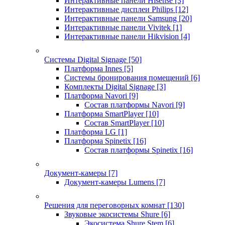
Интерактивные панели Hisense
[3]
Интерактивные дисплеи Philips
[12]
Интерактивные панели Samsung
[20]
Интерактивные панели Vivitek
[1]
Интерактивные панели Hikvision
[4]
Системы Digital Signage
[50]
Платформа Innes
[5]
Системы бронирования помещений
[6]
Комплекты Digital Signage
[3]
Платформа Navori
[9]
Состав платформы Navori
[9]
Платформа SmartPlayer
[10]
Состав SmartPlayer
[10]
Платформа LG
[1]
Платформа Spinetix
[16]
Состав платформы Spinetix
[16]
Документ-камеры
[7]
Документ-камеры Lumens
[7]
Решения для переговорных комнат
[130]
Звуковые экосистемы Shure
[6]
Экосистема Shure Stem
[6]