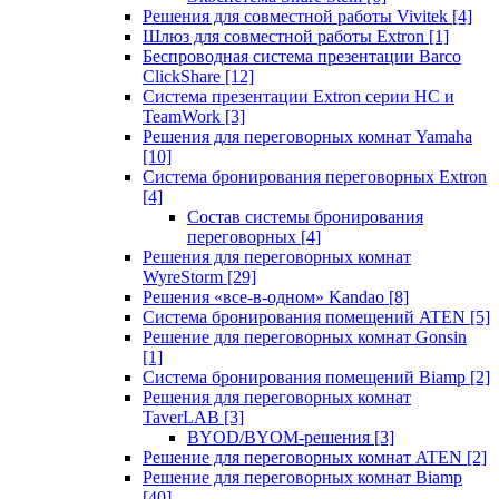
Решения для совместной работы Vivitek
[4]
Шлюз для совместной работы Extron
[1]
Беспроводная система презентации Barco
ClickShare
[12]
Система презентации Extron серии HC и
TeamWork
[3]
Решения для переговорных комнат Yamaha
[10]
Система бронирования переговорных Extron
[4]
Состав системы бронирования
переговорных
[4]
Решения для переговорных комнат
WyreStorm
[29]
Решения «все-в-одном» Kandao
[8]
Система бронирования помещений ATEN
[5]
Решение для переговорных комнат Gonsin
[1]
Система бронирования помещений Biamp
[2]
Решения для переговорных комнат
TaverLAB
[3]
BYOD/BYOM-решения
[3]
Решение для переговорных комнат ATEN
[2]
Решение для переговорных комнат Biamp
[40]