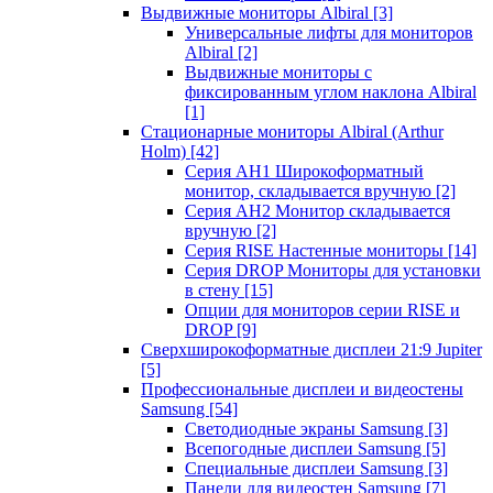
Выдвижные мониторы Albiral
[3]
Универсальные лифты для мониторов
Albiral
[2]
Выдвижные мониторы с
фиксированным углом наклона Albiral
[1]
Стационарные мониторы Albiral (Arthur
Holm)
[42]
Серия AH1 Широкоформатный
монитор, складывается вручную
[2]
Серия AH2 Монитор складывается
вручную
[2]
Серия RISE Настенные мониторы
[14]
Серия DROP Мониторы для установки
в стену
[15]
Опции для мониторов серии RISE и
DROP
[9]
Сверхширокоформатные дисплеи 21:9 Jupiter
[5]
Профессиональные дисплеи и видеостены
Samsung
[54]
Светодиодные экраны Samsung
[3]
Всепогодные дисплеи Samsung
[5]
Специальные дисплеи Samsung
[3]
Панели для видеостен Samsung
[7]