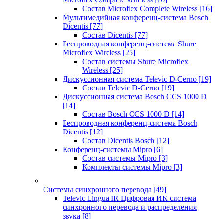
Состав Microflex Complete Wireless
[16]
Мультимедийная конференц-система Bosch
Dicentis
[77]
Состав Dicentis
[77]
Беспроводная конференц-система Shure
Microflex Wireless
[25]
Состав системы Shure Microflex
Wireless
[25]
Дискуссионная система Televic D-Cerno
[19]
Состав Televic D-Cerno
[19]
Дискуссионная система Bosch CCS 1000 D
[14]
Состав Bosch CCS 1000 D
[14]
Беспроводная конференц-система Bosch
Dicentis
[12]
Состав Dicentis Bosch
[12]
Конференц-системы Mipro
[6]
Состав системы Mipro
[3]
Комплекты системы Mipro
[3]
Системы синхронного перевода
[49]
Televic Lingua IR Цифровая ИК система
синхронного перевода и распределения
звука
[8]