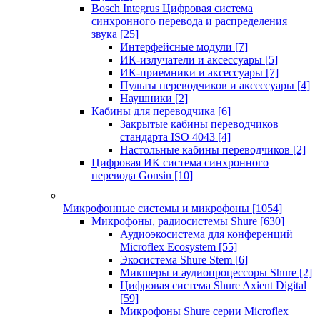
Bosch Integrus Цифровая система
синхронного перевода и распределения
звука
[25]
Интерфейсные модули
[7]
ИК-излучатели и аксессуары
[5]
ИК-приемники и аксессуары
[7]
Пульты переводчиков и аксессуары
[4]
Наушники
[2]
Кабины для переводчика
[6]
Закрытые кабины переводчиков
стандарта ISO 4043
[4]
Настольные кабины переводчиков
[2]
Цифровая ИК система синхронного
перевода Gonsin
[10]
Микрофонные системы и микрофоны
[1054]
Микрофоны, радиосистемы Shure
[630]
Аудиоэкосистема для конференций
Microflex Ecosystem
[55]
Экосистема Shure Stem
[6]
Микшеры и аудиопроцессоры Shure
[2]
Цифровая система Shure Axient Digital
[59]
Микрофоны Shure серии Microflex