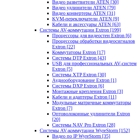
Видео разветвители ATEN
[30]
Видео удлинители ATEN
[79]
Видео конвертеры ATEN
[31]
KVM-переключатели ATEN
[9]
Кабели и аксессуары ATEN
[63]
Системы AV-коммутации Extron
[199]
Процессоры для видеостен Extron
[6]
Процессоры обработки видеосигналов
Extron
[22]
Коммутаторы Extron
[17]
Системы DTP Extron
[43]
USB для профессиональных AV-систем
Extron
[5]
Системы XTP Extron
[30]
Аудиооборудование Extron
[1]
Системы DXP Extron
[6]
Монтажные крепления Extron
[3]
Кабели и адаптеры Extron
[11]
Модульные матричные коммутаторы
Extron
[7]
Оптоволоконные удлинители Extron
[20]
Системы NAV Pro Extron
[28]
Системы AV-коммутации WyreStorm
[152]
Видео по IP WyreStorm
[35]