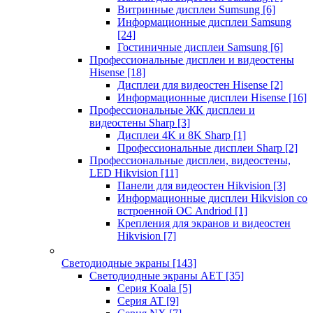
Витринные дисплеи Sumsung
[6]
Информационные дисплеи Samsung
[24]
Гостиничные дисплеи Samsung
[6]
Профессиональные дисплеи и видеостены
Hisense
[18]
Дисплеи для видеостен Hisense
[2]
Информационные дисплеи Hisense
[16]
Профессиональные ЖК дисплеи и
видеостены Sharp
[3]
Дисплеи 4K и 8K Sharp
[1]
Профессиональные дисплеи Sharp
[2]
Профессиональные дисплеи, видеостены,
LED Hikvision
[11]
Панели для видеостен Hikvision
[3]
Информационные дисплеи Hikvision со
встроенной ОС Andriod
[1]
Крепления для экранов и видеостен
Hikvision
[7]
Светодиодные экраны
[143]
Светодиодные экраны AET
[35]
Cерия Koala
[5]
Серия AT
[9]