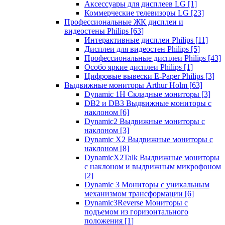
Аксессуары для дисплеев LG
[1]
Коммерческие телевизоры LG
[23]
Профессиональные ЖК дисплеи и
видеостены Philips
[63]
Интерактивные дисплеи Philips
[11]
Дисплеи для видеостен Philips
[5]
Профессиональные дисплеи Philips
[43]
Особо яркие дисплеи Philips
[1]
Цифровые вывески E-Paper Philips
[3]
Выдвижные мониторы Arthur Holm
[63]
Dynamic 1Н Складные мониторы
[3]
DB2 и DB3 Выдвижные мониторы с
наклоном
[6]
Dynamic2 Выдвижные мониторы с
наклоном
[3]
Dynamic X2 Выдвижные мониторы с
наклоном
[8]
DynamicX2Talk Выдвижные мониторы
с наклоном и выдвижным микрофоном
[2]
Dynamic 3 Мониторы с уникальным
механизмом трансформации
[6]
Dynamic3Reverse Мониторы с
подъемом из горизонтального
положения
[1]