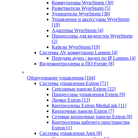
Коммутаторы WyreStorm
[30]
Разветвители WyreStorm
[5]
Удлинители WyreStorm
[38]
Управление и аксессуары WyreStorm
[19]
Адаптеры WyreStorm
[4]
Процессоры для видеостен WyreStorm
[2]
Кабели WyreStorm
[19]
Системы AV коммутации Lumens
[4]
Передача аудио / видео по IP Lumens
[4]
Видеоконтроллеры и ПО Forsite
[8]
Оборудование управления
[104]
Системы управления Extron
[71]
Сенсорные панели Extron
[22]
Процессоры управления Extron
[9]
Лючки Extron
[13]
Контроллеры Extron MediaLink
[11]
Кнопочные панели Extron
[7]
Сетевые кнопочные панели Extron
[8]
Контроллеры рабочего пространства
Extron
[1]
Системы управления Aten
[8]