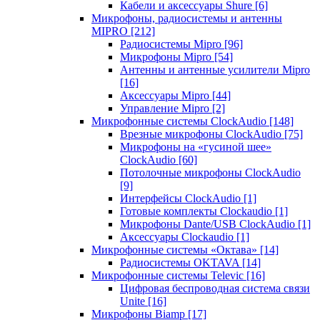
Кабели и аксессуары Shure
[6]
Микрофоны, радиосистемы и антенны
MIPRO
[212]
Радиосистемы Mipro
[96]
Микрофоны Mipro
[54]
Антенны и антенные усилители Mipro
[16]
Аксессуары Mipro
[44]
Управление Mipro
[2]
Микрофонные системы ClockAudio
[148]
Врезные микрофоны ClockAudio
[75]
Микрофоны на «гусиной шее»
ClockAudio
[60]
Потолочные микрофоны ClockAudio
[9]
Интерфейсы ClockAudio
[1]
Готовые комплекты Clockaudio
[1]
Микрофоны Dante/USB ClockAudio
[1]
Аксессуары Clockaudio
[1]
Микрофонные системы «Октава»
[14]
Радиосистемы OKTAVA
[14]
Микрофонные системы Televic
[16]
Цифровая беспроводная система связи
Unite
[16]
Микрофоны Biamp
[17]