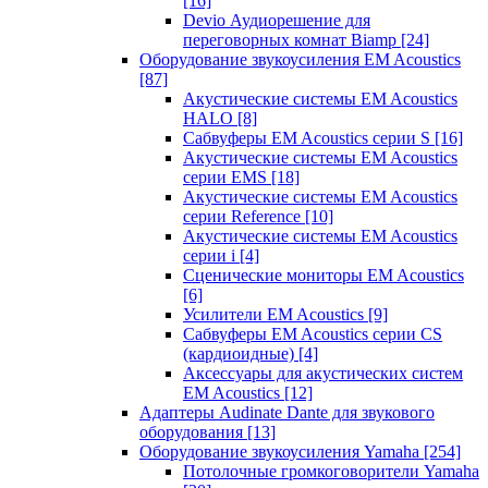
[16]
Devio Аудиорешение для
переговорных комнат Biamp
[24]
Оборудование звукоусиления EM Acoustics
[87]
Акустические системы EM Acoustics
HALO
[8]
Сабвуферы EM Acoustics серии S
[16]
Акустические системы EM Acoustics
серии EMS
[18]
Акустические системы EM Acoustics
серии Reference
[10]
Акустические системы EM Acoustics
серии i
[4]
Сценические мониторы EM Acoustics
[6]
Усилители EM Acoustics
[9]
Сабвуферы EM Acoustics серии CS
(кардиоидные)
[4]
Аксессуары для акустических систем
EM Acoustics
[12]
Адаптеры Audinate Dante для звукового
оборудования
[13]
Оборудование звукоусиления Yamaha
[254]
Потолочные громкоговорители Yamaha