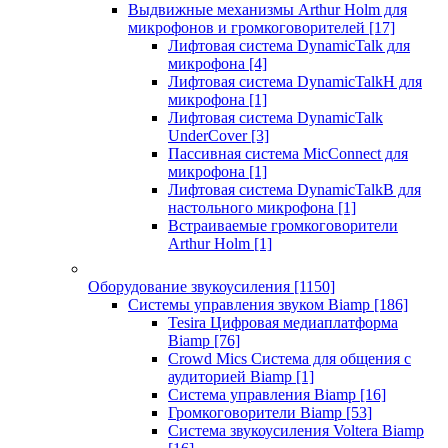
Выдвижные механизмы Arthur Holm для
микрофонов и громкоговорителей
[17]
Лифтовая система DynamicTalk для
микрофона
[4]
Лифтовая система DynamicTalkH для
микрофона
[1]
Лифтовая система DynamicTalk
UnderCover
[3]
Пассивная система MicConnect для
микрофона
[1]
Лифтовая система DynamicTalkB для
настольного микрофона
[1]
Встраиваемые громкоговорители
Arthur Holm
[1]
Оборудование звукоусиления
[1150]
Системы управления звуком Biamp
[186]
Tesira Цифровая медиаплатформа
Biamp
[76]
Crowd Mics Система для общения с
аудиторией Biamp
[1]
Система управления Biamp
[16]
Громкоговорители Biamp
[53]
Система звукоусиления Voltera Biamp