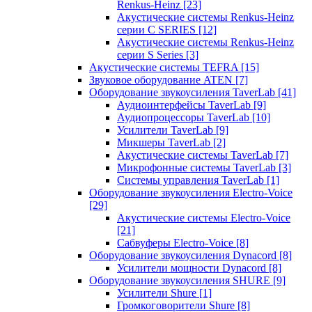
Renkus-Heinz
[23]
Акустические системы Renkus-Heinz
серии C SERIES
[12]
Акустические системы Renkus-Heinz
серии S Series
[3]
Акустические системы TEFRA
[15]
Звуковое оборудование ATEN
[7]
Оборудование звукоусиления TaverLab
[41]
Аудиоинтерфейсы TaverLab
[9]
Аудиопроцессоры TaverLab
[10]
Усилители TaverLab
[9]
Микшеры TaverLab
[2]
Акустические системы TaverLab
[7]
Микрофонные системы TaverLab
[3]
Системы управления TaverLab
[1]
Оборудование звукоусиления Electro-Voice
[29]
Акустические системы Electro-Voice
[21]
Сабвуферы Electro-Voice
[8]
Оборудование звукоусиления Dynacord
[8]
Усилители мощности Dynacord
[8]
Оборудование звукоусиления SHURE
[9]
Усилители Shure
[1]
Громкоговорители Shure
[8]