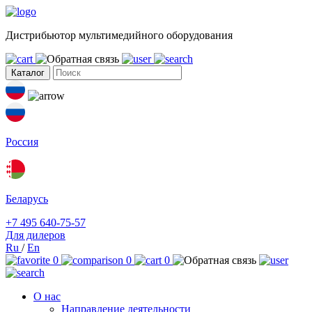
Дистрибьютор мультимедийного оборудования
Каталог
Россия
Беларусь
+7 495 640-75-57
Для дилеров
Ru
/
En
0
0
0
О нас
Направление деятельности