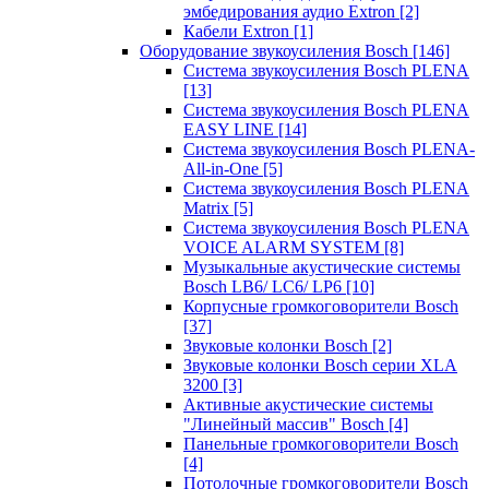
эмбедирования аудио Extron
[2]
Кабели Extron
[1]
Оборудование звукоусиления Bosch
[146]
Система звукоусиления Bosch PLENA
[13]
Система звукоусиления Bosch PLENA
EASY LINE
[14]
Система звукоусиления Bosch PLENA-
All-in-One
[5]
Система звукоусиления Bosch PLENA
Matrix
[5]
Система звукоусиления Bosch PLENA
VOICE ALARM SYSTEM
[8]
Музыкальные акустические системы
Bosch LB6/ LC6/ LP6
[10]
Корпусные громкоговорители Bosch
[37]
Звуковые колонки Bosch
[2]
Звуковые колонки Bosch серии XLA
3200
[3]
Активные акустические системы
"Линейный массив" Bosch
[4]
Панельные громкоговорители Bosch
[4]
Потолочные громкоговорители Bosch