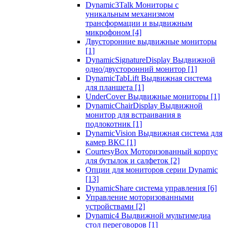
Dynamic3Talk Мониторы с
уникальным механизмом
трансформации и выдвижным
микрофоном
[4]
Двусторонние выдвижные мониторы
[1]
DynamicSignatureDisplay Выдвижной
одно/двусторонний монитор
[1]
DynamicTabLift Выдвижная система
для планшета
[1]
UnderCover Выдвижные мониторы
[1]
DynamicChairDisplay Выдвижной
монитор для встраивания в
подлокотник
[1]
DynamicVision Выдвижная система для
камер ВКС
[1]
CourtesyBox Моторизованный корпус
для бутылок и салфеток
[2]
Опции для мониторов серии Dynamic
[13]
DynamicShare система управления
[6]
Управление моторизованными
устройствами
[2]
Dynamic4 Выдвижной мультимедиа
стол переговоров
[1]