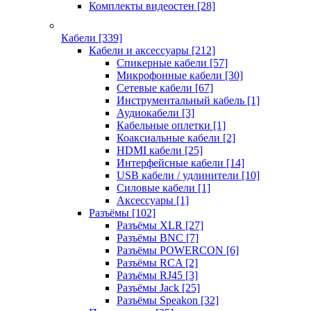
Комплекты видеостен
[28]
Кабели
[339]
Кабели и аксессуары
[212]
Спикерные кабели
[57]
Микрофонные кабели
[30]
Сетевые кабели
[67]
Инструментальный кабель
[1]
Аудиокабели
[3]
Кабельные оплетки
[1]
Коаксиальные кабели
[2]
HDMI кабели
[25]
Интерфейсные кабели
[14]
USB кабели / удлинители
[10]
Силовые кабели
[1]
Аксессуары
[1]
Разъёмы
[102]
Разъёмы XLR
[27]
Разъёмы BNC
[7]
Разъёмы POWERCON
[6]
Разъёмы RCA
[2]
Разъёмы RJ45
[3]
Разъёмы Jack
[25]
Разъёмы Speakon
[32]