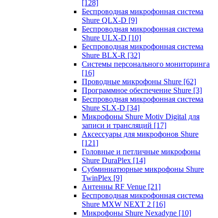
[128]
Беспроводная микрофонная система
Shure QLX-D
[9]
Беспроводная микрофонная система
Shure ULX-D
[10]
Беспроводная микрофонная система
Shure BLX-R
[32]
Системы персонального мониторинга
[16]
Проводные микрофоны Shure
[62]
Программное обеспечение Shure
[3]
Беспроводная микрофонная система
Shure SLX-D
[34]
Микрофоны Shure Motiv Digital для
записи и трансляций
[17]
Аксессуары для микрофонов Shure
[121]
Головные и петличные микрофоны
Shure DuraPlex
[14]
Субминиатюрные микрофоны Shure
TwinPlex
[9]
Антенны RF Venue
[21]
Беспроводная микрофонная система
Shure MXW NEXT 2
[16]
Микрофоны Shure Nexadyne
[10]