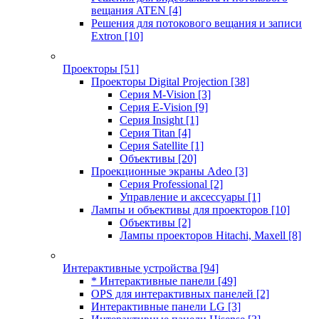
вещания ATEN
[4]
Решения для потокового вещания и записи
Extron
[10]
Проекторы
[51]
Проекторы Digital Projection
[38]
Серия M-Vision
[3]
Серия E-Vision
[9]
Серия Insight
[1]
Серия Titan
[4]
Серия Satellite
[1]
Объективы
[20]
Проекционные экраны Adeo
[3]
Серия Professional
[2]
Управление и аксессуары
[1]
Лампы и объективы для проекторов
[10]
Объективы
[2]
Лампы проекторов Hitachi, Maxell
[8]
Интерактивные устройства
[94]
* Интерактивные панели
[49]
OPS для интерактивных панелей
[2]
Интерактивные панели LG
[3]