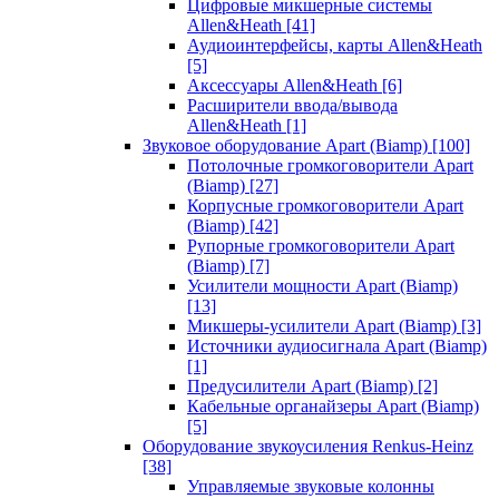
Цифровые микшерные системы
Allen&Heath
[41]
Аудиоинтерфейсы, карты Allen&Heath
[5]
Аксессуары Allen&Heath
[6]
Расширители ввода/вывода
Allen&Heath
[1]
Звуковое оборудование Apart (Biamp)
[100]
Потолочные громкоговорители Apart
(Biamp)
[27]
Корпусные громкоговорители Apart
(Biamp)
[42]
Рупорные громкоговорители Apart
(Biamp)
[7]
Усилители мощности Apart (Biamp)
[13]
Микшеры-усилители Apart (Biamp)
[3]
Источники аудиосигнала Apart (Biamp)
[1]
Предусилители Apart (Biamp)
[2]
Кабельные органайзеры Apart (Biamp)
[5]
Оборудование звукоусиления Renkus-Heinz
[38]
Управляемые звуковые колонны