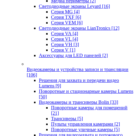
Медиа периметры
[2]
Светодиодные экраны Leyard
[16]
Серия MG
[4]
Серия TXF
[6]
Серия VEM
[6]
Светодиодные экраны LianTronics
[12]
Серия VA
[4]
Серия VL
[4]
Серия VH
[3]
Серия V
[1]
Аксессуары для LED панелей
[2]
Видеокамеры и устройства записи и трансляции
[106]
Решения для захвата и передачи видео
Lumens
[9]
Поворотные и стационарные камеры Lumens
[50]
Видеокамеры и трансиверы Bolin
[33]
Поворотные камеры для помещений
[21]
Трансиверы
[5]
Пульты управления камерами
[2]
Поворотные уличные камеры
[5]
Решения для видеозахвата и потокового