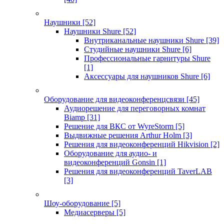
Наушники
[52]
Наушники Shure
[52]
Внутриканальные наушники Shure
[39]
Студийные наушники Shure
[6]
Профессиональные гарнитуры Shure
[1]
Аксессуары для наушников Shure
[6]
Оборудование для видеоконференцсвязи
[45]
Аудиорешение для переговорных комнат
Biamp
[31]
Решение для ВКС от WyreStorm
[5]
Выдвижные решения Arthur Holm
[3]
Решения для видеоконференций Hikvision
[2]
Оборудование для аудио- и
видеоконференций Gonsin
[1]
Решения для видеоконференций TaverLAB
[3]
Шоу-оборудование
[5]
Медиасерверы
[5]