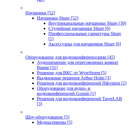
Наушники
[52]
Наушники Shure
[52]
Внутриканальные наушники Shure
[39]
Студийные наушники Shure
[6]
Профессиональные гарнитуры Shure
[1]
Аксессуары для наушников Shure
[6]
Оборудование для видеоконференцсвязи
[45]
Аудиорешение для переговорных комнат
Biamp
[31]
Решение для ВКС от WyreStorm
[5]
Выдвижные решения Arthur Holm
[3]
Решения для видеоконференций Hikvision
[2]
Оборудование для аудио- и
видеоконференций Gonsin
[1]
Решения для видеоконференций TaverLAB
[3]
Шоу-оборудование
[5]
Медиасерверы
[5]