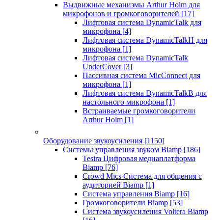
Выдвижные механизмы Arthur Holm для
микрофонов и громкоговорителей
[17]
Лифтовая система DynamicTalk для
микрофона
[4]
Лифтовая система DynamicTalkH для
микрофона
[1]
Лифтовая система DynamicTalk
UnderCover
[3]
Пассивная система MicConnect для
микрофона
[1]
Лифтовая система DynamicTalkB для
настольного микрофона
[1]
Встраиваемые громкоговорители
Arthur Holm
[1]
Оборудование звукоусиления
[1150]
Системы управления звуком Biamp
[186]
Tesira Цифровая медиаплатформа
Biamp
[76]
Crowd Mics Система для общения с
аудиторией Biamp
[1]
Система управления Biamp
[16]
Громкоговорители Biamp
[53]
Система звукоусиления Voltera Biamp