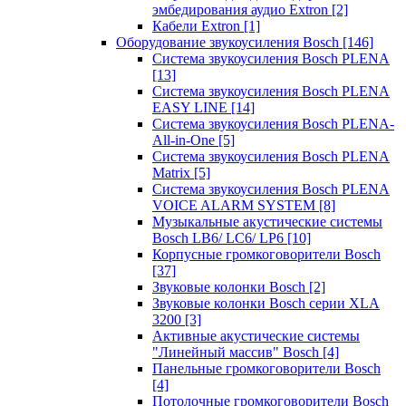
эмбедирования аудио Extron
[2]
Кабели Extron
[1]
Оборудование звукоусиления Bosch
[146]
Система звукоусиления Bosch PLENA
[13]
Система звукоусиления Bosch PLENA
EASY LINE
[14]
Система звукоусиления Bosch PLENA-
All-in-One
[5]
Система звукоусиления Bosch PLENA
Matrix
[5]
Система звукоусиления Bosch PLENA
VOICE ALARM SYSTEM
[8]
Музыкальные акустические системы
Bosch LB6/ LC6/ LP6
[10]
Корпусные громкоговорители Bosch
[37]
Звуковые колонки Bosch
[2]
Звуковые колонки Bosch серии XLA
3200
[3]
Активные акустические системы
"Линейный массив" Bosch
[4]
Панельные громкоговорители Bosch
[4]
Потолочные громкоговорители Bosch