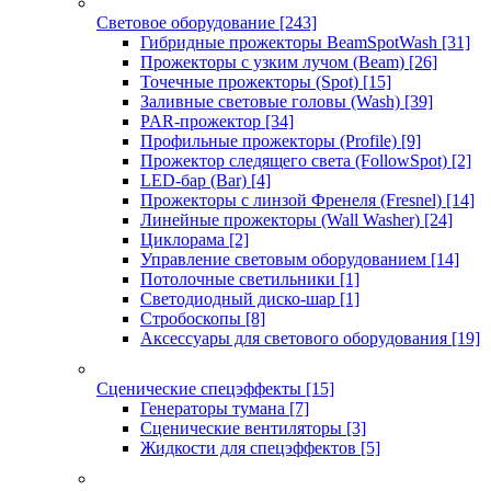
Световое оборудование
[243]
Гибридные прожекторы BeamSpotWash
[31]
Прожекторы с узким лучом (Beam)
[26]
Точечные прожекторы (Spot)
[15]
Заливные световые головы (Wash)
[39]
PAR-прожектор
[34]
Профильные прожекторы (Profile)
[9]
Прожектор следящего света (FollowSpot)
[2]
LED-бар (Bar)
[4]
Прожекторы с линзой Френеля (Fresnel)
[14]
Линейные прожекторы (Wall Washer)
[24]
Циклорама
[2]
Управление световым оборудованием
[14]
Потолочные светильники
[1]
Светодиодный диско-шар
[1]
Стробоскопы
[8]
Аксессуары для светового оборудования
[19]
Сценические спецэффекты
[15]
Генераторы тумана
[7]
Сценические вентиляторы
[3]
Жидкости для спецэффектов
[5]