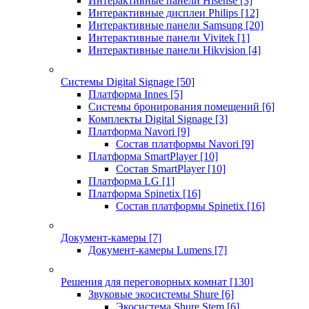
Интерактивные панели Hisense
[3]
Интерактивные дисплеи Philips
[12]
Интерактивные панели Samsung
[20]
Интерактивные панели Vivitek
[1]
Интерактивные панели Hikvision
[4]
Системы Digital Signage
[50]
Платформа Innes
[5]
Системы бронирования помещений
[6]
Комплекты Digital Signage
[3]
Платформа Navori
[9]
Состав платформы Navori
[9]
Платформа SmartPlayer
[10]
Состав SmartPlayer
[10]
Платформа LG
[1]
Платформа Spinetix
[16]
Состав платформы Spinetix
[16]
Документ-камеры
[7]
Документ-камеры Lumens
[7]
Решения для переговорных комнат
[130]
Звуковые экосистемы Shure
[6]
Экосистема Shure Stem
[6]