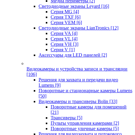
Медиа периметры
[2]
Светодиодные экраны Leyard
[16]
Серия MG
[4]
Серия TXF
[6]
Серия VEM
[6]
Светодиодные экраны LianTronics
[12]
Серия VA
[4]
Серия VL
[4]
Серия VH
[3]
Серия V
[1]
Аксессуары для LED панелей
[2]
Видеокамеры и устройства записи и трансляции
[106]
Решения для захвата и передачи видео
Lumens
[9]
Поворотные и стационарные камеры Lumens
[50]
Видеокамеры и трансиверы Bolin
[33]
Поворотные камеры для помещений
[21]
Трансиверы
[5]
Пульты управления камерами
[2]
Поворотные уличные камеры
[5]
Решения для видеозахвата и потокового