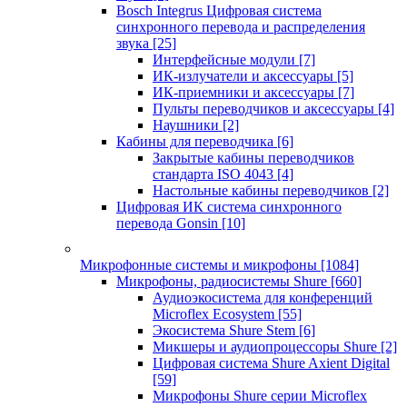
Bosch Integrus Цифровая система
синхронного перевода и распределения
звука
[25]
Интерфейсные модули
[7]
ИК-излучатели и аксессуары
[5]
ИК-приемники и аксессуары
[7]
Пульты переводчиков и аксессуары
[4]
Наушники
[2]
Кабины для переводчика
[6]
Закрытые кабины переводчиков
стандарта ISO 4043
[4]
Настольные кабины переводчиков
[2]
Цифровая ИК система синхронного
перевода Gonsin
[10]
Микрофонные системы и микрофоны
[1084]
Микрофоны, радиосистемы Shure
[660]
Аудиоэкосистема для конференций
Microflex Ecosystem
[55]
Экосистема Shure Stem
[6]
Микшеры и аудиопроцессоры Shure
[2]
Цифровая система Shure Axient Digital
[59]
Микрофоны Shure серии Microflex