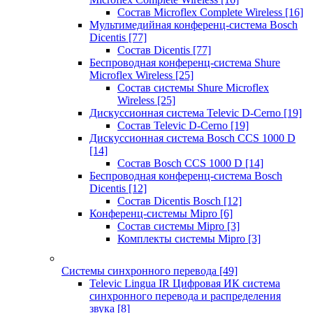
Состав Microflex Complete Wireless
[16]
Мультимедийная конференц-система Bosch
Dicentis
[77]
Состав Dicentis
[77]
Беспроводная конференц-система Shure
Microflex Wireless
[25]
Состав системы Shure Microflex
Wireless
[25]
Дискуссионная система Televic D-Cerno
[19]
Состав Televic D-Cerno
[19]
Дискуссионная система Bosch CCS 1000 D
[14]
Состав Bosch CCS 1000 D
[14]
Беспроводная конференц-система Bosch
Dicentis
[12]
Состав Dicentis Bosch
[12]
Конференц-системы Mipro
[6]
Состав системы Mipro
[3]
Комплекты системы Mipro
[3]
Системы синхронного перевода
[49]
Televic Lingua IR Цифровая ИК система
синхронного перевода и распределения
звука
[8]