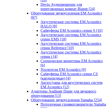
[16]
Devio Аудиорешение для
переговорных комнат Biamp
[24]
Оборудование звукоусиления EM Acoustics
[87]
Акустические системы EM Acoustics
HALO
[8]
Сабвуферы EM Acoustics серии S
[16]
Акустические системы EM Acoustics
серии EMS
[18]
Акустические системы EM Acoustics
серии Reference
[10]
Акустические системы EM Acoustics
серии i
[4]
Сценические мониторы EM Acoustics
[6]
Усилители EM Acoustics
[9]
Сабвуферы EM Acoustics серии CS
(кардиоидные)
[4]
Аксессуары для акустических систем
EM Acoustics
[12]
Адаптеры Audinate Dante для звукового
оборудования
[13]
Оборудование звукоусиления Yamaha
[254]
Потолочные громкоговорители Yamaha