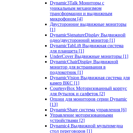
Dynamic3Talk Мониторы с
уникальным механизмом
трансформации и выдвижным
микрофоном
[4]
Двусторонние выдвижные мониторы
[1]
DynamicSignatureDisplay Выдвижной
одно/двусторонний монитор
[1]
DynamicTabLift Выдвижная система
для планшета
[1]
UnderCover Выдвижные мониторы
[1]
DynamicChairDisplay Выдвижной
монитор для встраивания в
подлокотник
[1]
DynamicVision Выдвижная система для
камер ВКС
[1]
CourtesyBox Моторизованный корпус
для бутылок и салфеток
[2]
Опции для мониторов серии Dynamic
[13]
DynamicShare система управления
[6]
Управление моторизованными
устройствами
[2]
Dynamic4 Выдвижной мультимедиа
стол переговоров
[1]