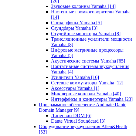
[20]
Звуковые колонны Yamaha
[14]
Настенные громкоговорители Yamaha
[14]
Спикерфоны Yamaha
[5]
Саундбары Yamaha
[3]
Студийные мониторы Yamaha
[8]
Трансляционные усилители мощности
Yamaha
[8]
Цифровые матричные процессоры
Yamaha
[5]
Акустические системы Yamaha
[65]
Портативные системы звукоусиления
Yamaha
[4]
Усилители Yamaha
[16]
Сетевые коммутаторы Yamaha
[12]
Аксессуары Yamaha
[1]
Микшерные консоли Yamaha
[40]
Интерфейсы и конвертеры Yamaha
[23]
Программное обеспечение Audinate Dante
Domain Manager
[9]
Лицензии DDM
[6]
Dante Virtual Soundcard
[3]
Оборудование звукоусиления Allen&Heath
[53]