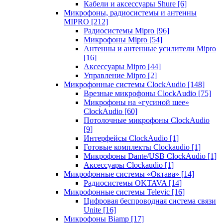
Кабели и аксессуары Shure
[6]
Микрофоны, радиосистемы и антенны
MIPRO
[212]
Радиосистемы Mipro
[96]
Микрофоны Mipro
[54]
Антенны и антенные усилители Mipro
[16]
Аксессуары Mipro
[44]
Управление Mipro
[2]
Микрофонные системы ClockAudio
[148]
Врезные микрофоны ClockAudio
[75]
Микрофоны на «гусиной шее»
ClockAudio
[60]
Потолочные микрофоны ClockAudio
[9]
Интерфейсы ClockAudio
[1]
Готовые комплекты Clockaudio
[1]
Микрофоны Dante/USB ClockAudio
[1]
Аксессуары Clockaudio
[1]
Микрофонные системы «Октава»
[14]
Радиосистемы OKTAVA
[14]
Микрофонные системы Televic
[16]
Цифровая беспроводная система связи
Unite
[16]
Микрофоны Biamp
[17]