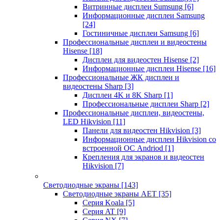
Витринные дисплеи Sumsung
[6]
Информационные дисплеи Samsung
[24]
Гостиничные дисплеи Samsung
[6]
Профессиональные дисплеи и видеостены
Hisense
[18]
Дисплеи для видеостен Hisense
[2]
Информационные дисплеи Hisense
[16]
Профессиональные ЖК дисплеи и
видеостены Sharp
[3]
Дисплеи 4K и 8K Sharp
[1]
Профессиональные дисплеи Sharp
[2]
Профессиональные дисплеи, видеостены,
LED Hikvision
[11]
Панели для видеостен Hikvision
[3]
Информационные дисплеи Hikvision со
встроенной ОС Andriod
[1]
Крепления для экранов и видеостен
Hikvision
[7]
Светодиодные экраны
[143]
Светодиодные экраны AET
[35]
Cерия Koala
[5]
Серия AT
[9]