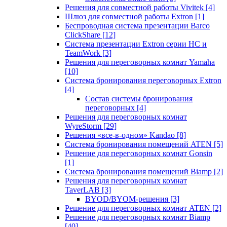
Решения для совместной работы Vivitek
[4]
Шлюз для совместной работы Extron
[1]
Беспроводная система презентации Barco
ClickShare
[12]
Система презентации Extron серии HC и
TeamWork
[3]
Решения для переговорных комнат Yamaha
[10]
Система бронирования переговорных Extron
[4]
Состав системы бронирования
переговорных
[4]
Решения для переговорных комнат
WyreStorm
[29]
Решения «все-в-одном» Kandao
[8]
Система бронирования помещений ATEN
[5]
Решение для переговорных комнат Gonsin
[1]
Система бронирования помещений Biamp
[2]
Решения для переговорных комнат
TaverLAB
[3]
BYOD/BYOM-решения
[3]
Решение для переговорных комнат ATEN
[2]
Решение для переговорных комнат Biamp
[40]