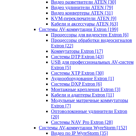
Видео разветвители ATEN
[30]
Видео удлинители ATEN
[79]
Видео конвертеры ATEN
[31]
KVM-переключатели ATEN
[9]
Кабели и аксессуары ATEN
[63]
Системы AV-коммутации Extron
[199]
Процессоры для видеостен Extron
[6]
Процессоры обработки видеосигналов
Extron
[22]
Коммутаторы Extron
[17]
Системы DTP Extron
[43]
USB для профессиональных AV-систем
Extron
[5]
Системы XTP Extron
[30]
Аудиооборудование Extron
[1]
Системы DXP Extron
[6]
Монтажные крепления Extron
[3]
Кабели и адаптеры Extron
[11]
Модульные матричные коммутаторы
Extron
[7]
Оптоволоконные удлинители Extron
[20]
Системы NAV Pro Extron
[28]
Системы AV-коммутации WyreStorm
[152]
Видео по IP WyreStorm
[35]