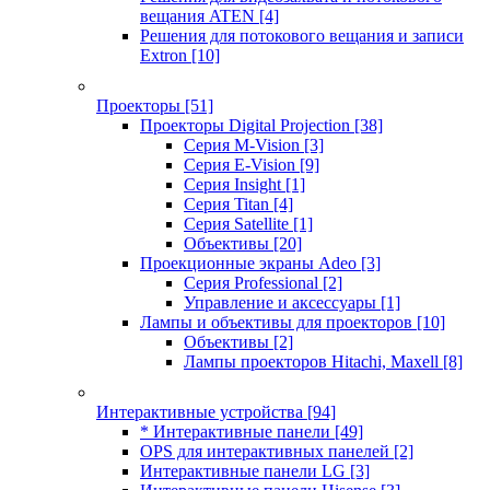
вещания ATEN
[4]
Решения для потокового вещания и записи
Extron
[10]
Проекторы
[51]
Проекторы Digital Projection
[38]
Серия M-Vision
[3]
Серия E-Vision
[9]
Серия Insight
[1]
Серия Titan
[4]
Серия Satellite
[1]
Объективы
[20]
Проекционные экраны Adeo
[3]
Серия Professional
[2]
Управление и аксессуары
[1]
Лампы и объективы для проекторов
[10]
Объективы
[2]
Лампы проекторов Hitachi, Maxell
[8]
Интерактивные устройства
[94]
* Интерактивные панели
[49]
OPS для интерактивных панелей
[2]
Интерактивные панели LG
[3]