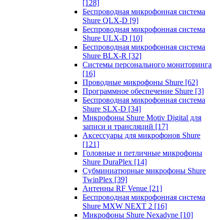
[128]
Беспроводная микрофонная система
Shure QLX-D
[9]
Беспроводная микрофонная система
Shure ULX-D
[10]
Беспроводная микрофонная система
Shure BLX-R
[32]
Системы персонального мониторинга
[16]
Проводные микрофоны Shure
[62]
Программное обеспечение Shure
[3]
Беспроводная микрофонная система
Shure SLX-D
[34]
Микрофоны Shure Motiv Digital для
записи и трансляций
[17]
Аксессуары для микрофонов Shure
[121]
Головные и петличные микрофоны
Shure DuraPlex
[14]
Субминиатюрные микрофоны Shure
TwinPlex
[39]
Антенны RF Venue
[21]
Беспроводная микрофонная система
Shure MXW NEXT 2
[16]
Микрофоны Shure Nexadyne
[10]