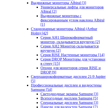
Выдвижные мониторы Albiral
[3]
Универсальные лифты для мониторов
Albiral
[2]
Выдвижные мониторы с
фиксированным углом наклона Albiral
[1]
Стационарные мониторы Albiral (Arthur
Holm)
[42]
Серия AH1 Широкоформатный
монитор, складывается вручную
[2]
Серия AH2 Монитор складывается
вручную
[2]
Серия RISE Настенные мониторы
[14]
Серия DROP Мониторы для установки
в стену
[15]
Опции для мониторов серии RISE и
DROP
[9]
Сверхширокоформатные дисплеи 21:9 Jupiter
[5]
Профессиональные дисплеи и видеостены
Samsung
[54]
Светодиодные экраны Samsung
[3]
Всепогодные дисплеи Samsung
[5]
Специальные дисплеи Samsung
[3]
Панели для видеостен Samsung
[7]