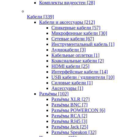
Комплекты видеостен
[28]
Кабели
[339]
Кабели и аксессуары
[212]
Спикерные кабели
[57]
Микрофонные кабели
[30]
Сетевые кабели
[67]
Инструментальный кабель
[1]
Аудиокабели
[3]
Кабельные оплетки
[1]
Коаксиальные кабели
[2]
HDMI кабели
[25]
Интерфейсные кабели
[14]
USB кабели / удлинители
[10]
Силовые кабели
[1]
Аксессуары
[1]
Разъёмы
[102]
Разъёмы XLR
[27]
Разъёмы BNC
[7]
Разъёмы POWERCON
[6]
Разъёмы RCA
[2]
Разъёмы RJ45
[3]
Разъёмы Jack
[25]
Разъёмы Speakon
[32]