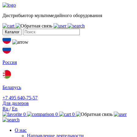
Дистрибьютор мультимедийного оборудования
Каталог
Россия
Беларусь
+7 495 640-75-57
Для дилеров
Ru
/
En
0
0
0
О нас
Направление деятельности