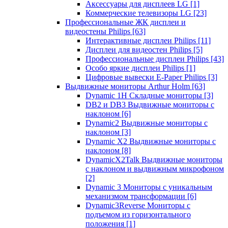
Аксессуары для дисплеев LG
[1]
Коммерческие телевизоры LG
[23]
Профессиональные ЖК дисплеи и
видеостены Philips
[63]
Интерактивные дисплеи Philips
[11]
Дисплеи для видеостен Philips
[5]
Профессиональные дисплеи Philips
[43]
Особо яркие дисплеи Philips
[1]
Цифровые вывески E-Paper Philips
[3]
Выдвижные мониторы Arthur Holm
[63]
Dynamic 1Н Складные мониторы
[3]
DB2 и DB3 Выдвижные мониторы с
наклоном
[6]
Dynamic2 Выдвижные мониторы с
наклоном
[3]
Dynamic X2 Выдвижные мониторы с
наклоном
[8]
DynamicX2Talk Выдвижные мониторы
с наклоном и выдвижным микрофоном
[2]
Dynamic 3 Мониторы с уникальным
механизмом трансформации
[6]
Dynamic3Reverse Мониторы с
подъемом из горизонтального
положения
[1]