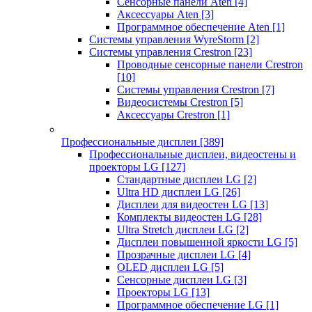
Сенсорные панели Aten
[4]
Аксессуары Aten
[3]
Программное обеспечение Aten
[1]
Системы управления WyreStorm
[2]
Системы управления Crestron
[23]
Проводные сенсорные панели Crestron
[10]
Системы управления Crestron
[7]
Видеосистемы Crestron
[5]
Аксессуары Crestron
[1]
Профессиональные дисплеи
[389]
Профессиональные дисплеи, видеостены и
проекторы LG
[127]
Стандартные дисплеи LG
[2]
Ultra HD дисплеи LG
[26]
Дисплеи для видеостен LG
[13]
Комплекты видеостен LG
[28]
Ultra Stretch дисплеи LG
[2]
Дисплеи повышенной яркости LG
[5]
Прозрачные дисплеи LG
[4]
OLED дисплеи LG
[5]
Сенсорные дисплеи LG
[3]
Проекторы LG
[13]
Программное обеспечение LG
[1]