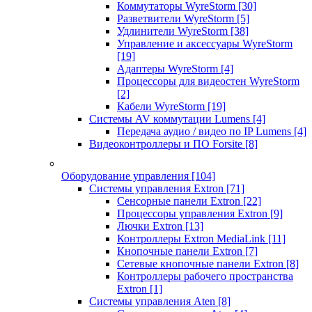
Коммутаторы WyreStorm
[30]
Разветвители WyreStorm
[5]
Удлинители WyreStorm
[38]
Управление и аксессуары WyreStorm
[19]
Адаптеры WyreStorm
[4]
Процессоры для видеостен WyreStorm
[2]
Кабели WyreStorm
[19]
Системы AV коммутации Lumens
[4]
Передача аудио / видео по IP Lumens
[4]
Видеоконтроллеры и ПО Forsite
[8]
Оборудование управления
[104]
Системы управления Extron
[71]
Сенсорные панели Extron
[22]
Процессоры управления Extron
[9]
Лючки Extron
[13]
Контроллеры Extron MediaLink
[11]
Кнопочные панели Extron
[7]
Сетевые кнопочные панели Extron
[8]
Контроллеры рабочего пространства
Extron
[1]
Системы управления Aten
[8]