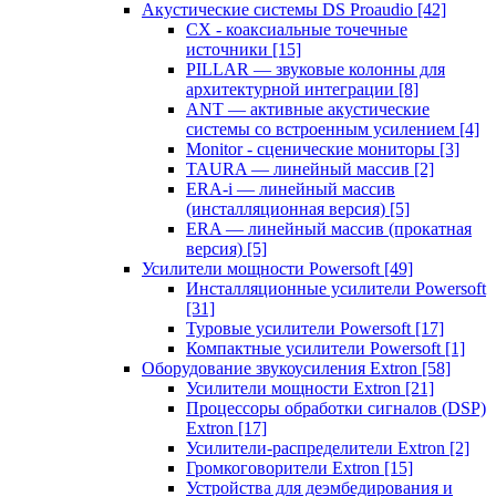
Акустические системы DS Proaudio
[42]
CX - коаксиальные точечные
источники
[15]
PILLAR — звуковые колонны для
архитектурной интеграции
[8]
ANT — активные акустические
системы со встроенным усилением
[4]
Monitor - сценические мониторы
[3]
TAURA — линейный массив
[2]
ERA-i — линейный массив
(инсталляционная версия)
[5]
ERA — линейный массив (прокатная
версия)
[5]
Усилители мощности Powersoft
[49]
Инсталляционные усилители Powersoft
[31]
Туровые усилители Powersoft
[17]
Компактные усилители Powersoft
[1]
Оборудование звукоусиления Extron
[58]
Усилители мощности Extron
[21]
Процессоры обработки сигналов (DSP)
Extron
[17]
Усилители-распределители Extron
[2]
Громкоговорители Extron
[15]
Устройства для деэмбедирования и