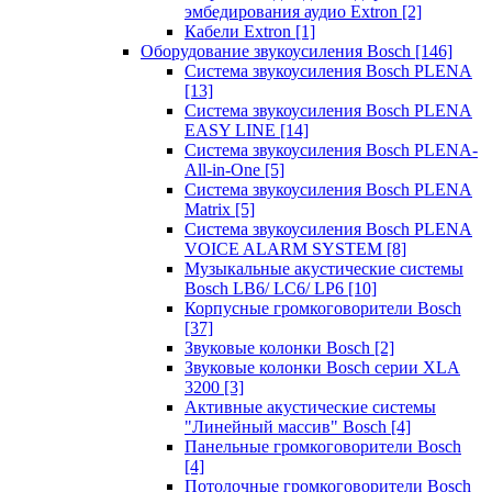
эмбедирования аудио Extron
[2]
Кабели Extron
[1]
Оборудование звукоусиления Bosch
[146]
Система звукоусиления Bosch PLENA
[13]
Система звукоусиления Bosch PLENA
EASY LINE
[14]
Система звукоусиления Bosch PLENA-
All-in-One
[5]
Система звукоусиления Bosch PLENA
Matrix
[5]
Система звукоусиления Bosch PLENA
VOICE ALARM SYSTEM
[8]
Музыкальные акустические системы
Bosch LB6/ LC6/ LP6
[10]
Корпусные громкоговорители Bosch
[37]
Звуковые колонки Bosch
[2]
Звуковые колонки Bosch серии XLA
3200
[3]
Активные акустические системы
"Линейный массив" Bosch
[4]
Панельные громкоговорители Bosch
[4]
Потолочные громкоговорители Bosch