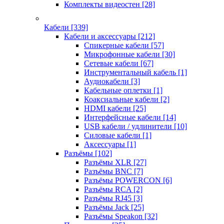
Комплекты видеостен
[28]
Кабели
[339]
Кабели и аксессуары
[212]
Спикерные кабели
[57]
Микрофонные кабели
[30]
Сетевые кабели
[67]
Инструментальный кабель
[1]
Аудиокабели
[3]
Кабельные оплетки
[1]
Коаксиальные кабели
[2]
HDMI кабели
[25]
Интерфейсные кабели
[14]
USB кабели / удлинители
[10]
Силовые кабели
[1]
Аксессуары
[1]
Разъёмы
[102]
Разъёмы XLR
[27]
Разъёмы BNC
[7]
Разъёмы POWERCON
[6]
Разъёмы RCA
[2]
Разъёмы RJ45
[3]
Разъёмы Jack
[25]
Разъёмы Speakon
[32]