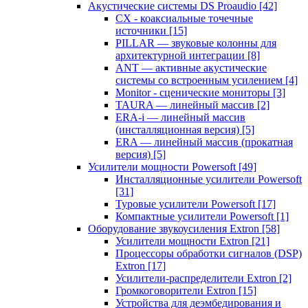
Акустические системы DS Proaudio
[42]
CX - коаксиальные точечные
источники
[15]
PILLAR — звуковые колонны для
архитектурной интеграции
[8]
ANT — активные акустические
системы со встроенным усилением
[4]
Monitor - сценические мониторы
[3]
TAURA — линейный массив
[2]
ERA-i — линейный массив
(инсталляционная версия)
[5]
ERA — линейный массив (прокатная
версия)
[5]
Усилители мощности Powersoft
[49]
Инсталляционные усилители Powersoft
[31]
Туровые усилители Powersoft
[17]
Компактные усилители Powersoft
[1]
Оборудование звукоусиления Extron
[58]
Усилители мощности Extron
[21]
Процессоры обработки сигналов (DSP)
Extron
[17]
Усилители-распределители Extron
[2]
Громкоговорители Extron
[15]
Устройства для деэмбедирования и