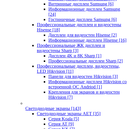
Витринные дисплеи Sumsung
[6]
Информационные дисплеи Samsung
[24]
Гостиничные дисплеи Samsung
[6]
Профессиональные дисплеи и видеостены
Hisense
[18]
Дисплеи для видеостен Hisense
[2]
Информационные дисплеи Hisense
[16]
Профессиональные ЖК дисплеи и
видеостены Sharp
[3]
Дисплеи 4K и 8K Sharp
[1]
Профессиональные дисплеи Sharp
[2]
Профессиональные дисплеи, видеостены,
LED Hikvision
[11]
Панели для видеостен Hikvision
[3]
Информационные дисплеи Hikvision со
встроенной ОС Andriod
[1]
Крепления для экранов и видеостен
Hikvision
[7]
Светодиодные экраны
[143]
Светодиодные экраны AET
[35]
Cерия Koala
[5]
Серия AT
[9]