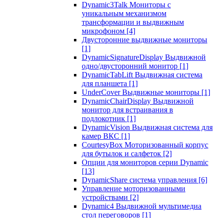
Dynamic3Talk Мониторы с
уникальным механизмом
трансформации и выдвижным
микрофоном
[4]
Двусторонние выдвижные мониторы
[1]
DynamicSignatureDisplay Выдвижной
одно/двусторонний монитор
[1]
DynamicTabLift Выдвижная система
для планшета
[1]
UnderCover Выдвижные мониторы
[1]
DynamicChairDisplay Выдвижной
монитор для встраивания в
подлокотник
[1]
DynamicVision Выдвижная система для
камер ВКС
[1]
CourtesyBox Моторизованный корпус
для бутылок и салфеток
[2]
Опции для мониторов серии Dynamic
[13]
DynamicShare система управления
[6]
Управление моторизованными
устройствами
[2]
Dynamic4 Выдвижной мультимедиа
стол переговоров
[1]