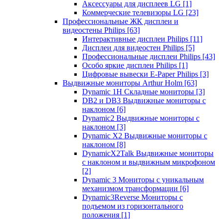
Аксессуары для дисплеев LG
[1]
Коммерческие телевизоры LG
[23]
Профессиональные ЖК дисплеи и
видеостены Philips
[63]
Интерактивные дисплеи Philips
[11]
Дисплеи для видеостен Philips
[5]
Профессиональные дисплеи Philips
[43]
Особо яркие дисплеи Philips
[1]
Цифровые вывески E-Paper Philips
[3]
Выдвижные мониторы Arthur Holm
[63]
Dynamic 1Н Складные мониторы
[3]
DB2 и DB3 Выдвижные мониторы с
наклоном
[6]
Dynamic2 Выдвижные мониторы с
наклоном
[3]
Dynamic X2 Выдвижные мониторы с
наклоном
[8]
DynamicX2Talk Выдвижные мониторы
с наклоном и выдвижным микрофоном
[2]
Dynamic 3 Мониторы с уникальным
механизмом трансформации
[6]
Dynamic3Reverse Мониторы с
подъемом из горизонтального
положения
[1]