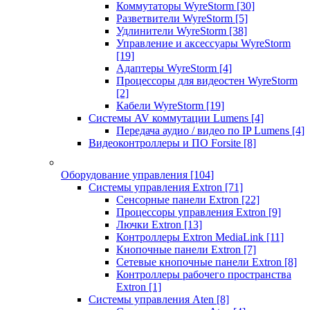
Коммутаторы WyreStorm
[30]
Разветвители WyreStorm
[5]
Удлинители WyreStorm
[38]
Управление и аксессуары WyreStorm
[19]
Адаптеры WyreStorm
[4]
Процессоры для видеостен WyreStorm
[2]
Кабели WyreStorm
[19]
Системы AV коммутации Lumens
[4]
Передача аудио / видео по IP Lumens
[4]
Видеоконтроллеры и ПО Forsite
[8]
Оборудование управления
[104]
Системы управления Extron
[71]
Сенсорные панели Extron
[22]
Процессоры управления Extron
[9]
Лючки Extron
[13]
Контроллеры Extron MediaLink
[11]
Кнопочные панели Extron
[7]
Сетевые кнопочные панели Extron
[8]
Контроллеры рабочего пространства
Extron
[1]
Системы управления Aten
[8]