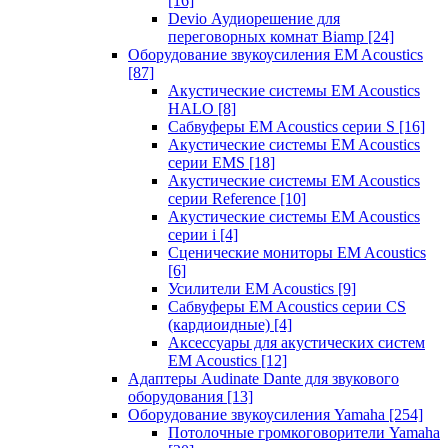
[16]
Devio Аудиорешение для
переговорных комнат Biamp
[24]
Оборудование звукоусиления EM Acoustics
[87]
Акустические системы EM Acoustics
HALO
[8]
Сабвуферы EM Acoustics серии S
[16]
Акустические системы EM Acoustics
серии EMS
[18]
Акустические системы EM Acoustics
серии Reference
[10]
Акустические системы EM Acoustics
серии i
[4]
Сценические мониторы EM Acoustics
[6]
Усилители EM Acoustics
[9]
Сабвуферы EM Acoustics серии CS
(кардиоидные)
[4]
Аксессуары для акустических систем
EM Acoustics
[12]
Адаптеры Audinate Dante для звукового
оборудования
[13]
Оборудование звукоусиления Yamaha
[254]
Потолочные громкоговорители Yamaha