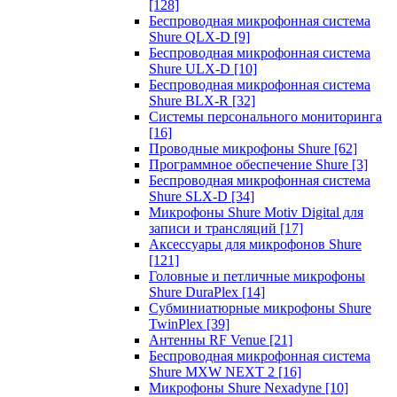
[128]
Беспроводная микрофонная система
Shure QLX-D
[9]
Беспроводная микрофонная система
Shure ULX-D
[10]
Беспроводная микрофонная система
Shure BLX-R
[32]
Системы персонального мониторинга
[16]
Проводные микрофоны Shure
[62]
Программное обеспечение Shure
[3]
Беспроводная микрофонная система
Shure SLX-D
[34]
Микрофоны Shure Motiv Digital для
записи и трансляций
[17]
Аксессуары для микрофонов Shure
[121]
Головные и петличные микрофоны
Shure DuraPlex
[14]
Субминиатюрные микрофоны Shure
TwinPlex
[39]
Антенны RF Venue
[21]
Беспроводная микрофонная система
Shure MXW NEXT 2
[16]
Микрофоны Shure Nexadyne
[10]