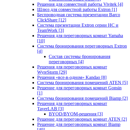
Решения для совместной работы Vivitek
[4]
Шлюз для совместной работы Extron
[1]
Беспроводная система презентации Barco
ClickShare
[12]
Система презентации Extron серии HC и
TeamWork
[3]
Решения для переговорных комнат Yamaha
[10]
Система бронирования переговорных Extron
[4]
Состав системы бронирования
переговорных
[4]
Решения для переговорных комнат
WyreStorm
[29]
Решения «все-в-одном» Kandao
[8]
Система бронирования помещений ATEN
[5]
Решение для переговорных комнат Gonsin
[1]
Система бронирования помещений Biamp
[2]
Решения для переговорных комнат
TaverLAB
[3]
BYOD/BYOM-решения
[3]
Решение для переговорных комнат ATEN
[2]
Решение для переговорных комнат Biamp
[40]