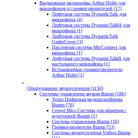
Выдвижные механизмы Arthur Holm для
микрофонов и громкоговорителей
[17]
Лифтовая система DynamicTalk для
микрофона
[4]
Лифтовая система DynamicTalkH для
микрофона
[1]
Лифтовая система DynamicTalk
UnderCover
[3]
Пассивная система MicConnect для
микрофона
[1]
Лифтовая система DynamicTalkB для
настольного микрофона
[1]
Встраиваемые громкоговорители
Arthur Holm
[1]
Оборудование звукоусиления
[1150]
Системы управления звуком Biamp
[186]
Tesira Цифровая медиаплатформа
Biamp
[76]
Crowd Mics Система для общения с
аудиторией Biamp
[1]
Система управления Biamp
[16]
Громкоговорители Biamp
[53]
Система звукоусиления Voltera Biamp