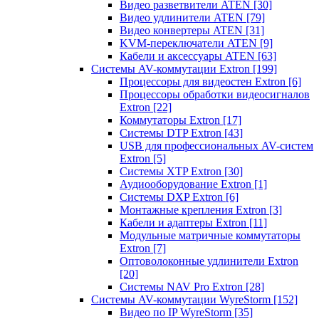
Видео разветвители ATEN
[30]
Видео удлинители ATEN
[79]
Видео конвертеры ATEN
[31]
KVM-переключатели ATEN
[9]
Кабели и аксессуары ATEN
[63]
Системы AV-коммутации Extron
[199]
Процессоры для видеостен Extron
[6]
Процессоры обработки видеосигналов
Extron
[22]
Коммутаторы Extron
[17]
Системы DTP Extron
[43]
USB для профессиональных AV-систем
Extron
[5]
Системы XTP Extron
[30]
Аудиооборудование Extron
[1]
Системы DXP Extron
[6]
Монтажные крепления Extron
[3]
Кабели и адаптеры Extron
[11]
Модульные матричные коммутаторы
Extron
[7]
Оптоволоконные удлинители Extron
[20]
Системы NAV Pro Extron
[28]
Системы AV-коммутации WyreStorm
[152]
Видео по IP WyreStorm
[35]