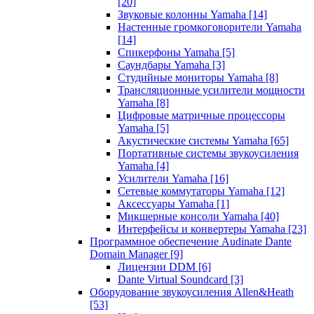
[20]
Звуковые колонны Yamaha
[14]
Настенные громкоговорители Yamaha
[14]
Спикерфоны Yamaha
[5]
Саундбары Yamaha
[3]
Студийные мониторы Yamaha
[8]
Трансляционные усилители мощности
Yamaha
[8]
Цифровые матричные процессоры
Yamaha
[5]
Акустические системы Yamaha
[65]
Портативные системы звукоусиления
Yamaha
[4]
Усилители Yamaha
[16]
Сетевые коммутаторы Yamaha
[12]
Аксессуары Yamaha
[1]
Микшерные консоли Yamaha
[40]
Интерфейсы и конвертеры Yamaha
[23]
Программное обеспечение Audinate Dante
Domain Manager
[9]
Лицензии DDM
[6]
Dante Virtual Soundcard
[3]
Оборудование звукоусиления Allen&Heath
[53]