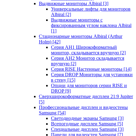
Выдвижные мониторы Albiral
[3]
Универсальные лифты для мониторов
Albiral
[2]
Выдвижные мониторы с
фиксированным углом наклона Albiral
[1]
Стационарные мониторы Albiral (Arthur
Holm)
[42]
Серия AH1 Широкоформатный
монитор, складывается вручную
[2]
Серия AH2 Монитор складывается
вручную
[2]
Серия RISE Настенные мониторы
[14]
Серия DROP Мониторы для установки
в стену
[15]
Опции для мониторов серии RISE и
DROP
[9]
Сверхширокоформатные дисплеи 21:9 Jupiter
[5]
Профессиональные дисплеи и видеостены
Samsung
[54]
Светодиодные экраны Samsung
[3]
Всепогодные дисплеи Samsung
[5]
Специальные дисплеи Samsung
[3]
Панели для видеостен Samsung
[7]