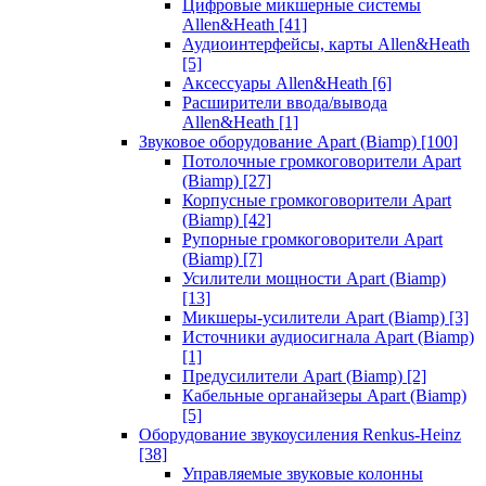
Цифровые микшерные системы
Allen&Heath
[41]
Аудиоинтерфейсы, карты Allen&Heath
[5]
Аксессуары Allen&Heath
[6]
Расширители ввода/вывода
Allen&Heath
[1]
Звуковое оборудование Apart (Biamp)
[100]
Потолочные громкоговорители Apart
(Biamp)
[27]
Корпусные громкоговорители Apart
(Biamp)
[42]
Рупорные громкоговорители Apart
(Biamp)
[7]
Усилители мощности Apart (Biamp)
[13]
Микшеры-усилители Apart (Biamp)
[3]
Источники аудиосигнала Apart (Biamp)
[1]
Предусилители Apart (Biamp)
[2]
Кабельные органайзеры Apart (Biamp)
[5]
Оборудование звукоусиления Renkus-Heinz
[38]
Управляемые звуковые колонны