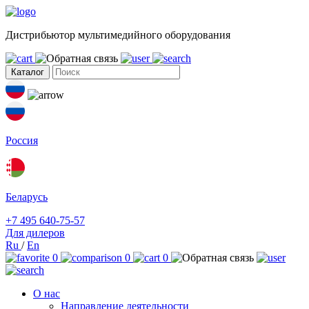
Дистрибьютор мультимедийного оборудования
Каталог
Россия
Беларусь
+7 495 640-75-57
Для дилеров
Ru
/
En
0
0
0
О нас
Направление деятельности