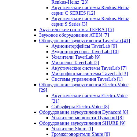
Renkus-Heinz
[23]
Акустические системы Renkus-Heinz
серии C SERIES
[12]
Акустические системы Renkus-Heinz
серии S Series
[3]
Акустические системы TEFRA
[15]
Звуковое оборудование ATEN
[7]
Оборудование звукоусиления TaverLab
[41]
Аудиоинтерфейсы TaverLab
[9]
Аудиопроцессоры TaverLab
[10]
Усилители TaverLab
[9]
Микшеры TaverLab
[2]
Акустические системы TaverLab
[7]
Микрофонные системы TaverLab
[3]
Системы управления TaverLab
[1]
Оборудование звукоусиления Electro-Voice
[29]
Акустические системы Electro-Voice
[21]
Сабвуферы Electro-Voice
[8]
Оборудование звукоусиления Dynacord
[8]
Усилители мощности Dynacord
[8]
Оборудование звукоусиления SHURE
[9]
Усилители Shure
[1]
Громкоговорители Shure
[8]