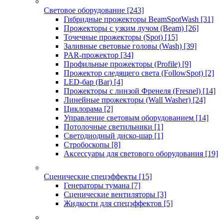
Световое оборудование
[243]
Гибридные прожекторы BeamSpotWash
[31]
Прожекторы с узким лучом (Beam)
[26]
Точечные прожекторы (Spot)
[15]
Заливные световые головы (Wash)
[39]
PAR-прожектор
[34]
Профильные прожекторы (Profile)
[9]
Прожектор следящего света (FollowSpot)
[2]
LED-бар (Bar)
[4]
Прожекторы с линзой Френеля (Fresnel)
[14]
Линейные прожекторы (Wall Washer)
[24]
Циклорама
[2]
Управление световым оборудованием
[14]
Потолочные светильники
[1]
Светодиодный диско-шар
[1]
Стробоскопы
[8]
Аксессуары для светового оборудования
[19]
Сценические спецэффекты
[15]
Генераторы тумана
[7]
Сценические вентиляторы
[3]
Жидкости для спецэффектов
[5]