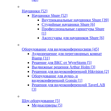
Наушники
[52]
Наушники Shure
[52]
Внутриканальные наушники Shure
[39]
Студийные наушники Shure
[6]
Профессиональные гарнитуры Shure
[1]
Аксессуары для наушников Shure
[6]
Оборудование для видеоконференцсвязи
[45]
Аудиорешение для переговорных комнат
Biamp
[31]
Решение для ВКС от WyreStorm
[5]
Выдвижные решения Arthur Holm
[3]
Решения для видеоконференций Hikvision
[2]
Оборудование для аудио- и
видеоконференций Gonsin
[1]
Решения для видеоконференций TaverLAB
[3]
Шоу-оборудование
[5]
Медиасерверы
[5]