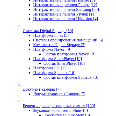
Интерактивные панели Hisense
[3]
Интерактивные дисплеи Philips
[12]
Интерактивные панели Samsung
[20]
Интерактивные панели Vivitek
[1]
Интерактивные панели Hikvision
[4]
Системы Digital Signage
[50]
Платформа Innes
[5]
Системы бронирования помещений
[6]
Комплекты Digital Signage
[3]
Платформа Navori
[9]
Состав платформы Navori
[9]
Платформа SmartPlayer
[10]
Состав SmartPlayer
[10]
Платформа LG
[1]
Платформа Spinetix
[16]
Состав платформы Spinetix
[16]
Документ-камеры
[7]
Документ-камеры Lumens
[7]
Решения для переговорных комнат
[130]
Звуковые экосистемы Shure
[6]
Экосистема Shure Stem
[6]