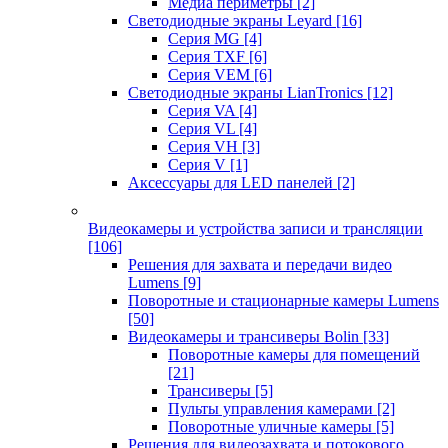
Медиа периметры
[2]
Светодиодные экраны Leyard
[16]
Серия MG
[4]
Серия TXF
[6]
Серия VEM
[6]
Светодиодные экраны LianTronics
[12]
Серия VA
[4]
Серия VL
[4]
Серия VH
[3]
Серия V
[1]
Аксессуары для LED панелей
[2]
Видеокамеры и устройства записи и трансляции
[106]
Решения для захвата и передачи видео
Lumens
[9]
Поворотные и стационарные камеры Lumens
[50]
Видеокамеры и трансиверы Bolin
[33]
Поворотные камеры для помещений
[21]
Трансиверы
[5]
Пульты управления камерами
[2]
Поворотные уличные камеры
[5]
Решения для видеозахвата и потокового