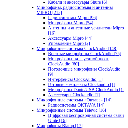
Кабели и аксессуары Shure
[6]
Микрофоны, радиосистемы и антенны
MIPRO
[212]
Радиосистемы Mipro
[96]
Микрофоны Mipro
[54]
Антенны и антенные усилители Mipro
[16]
Аксессуары Mipro
[44]
Управление Mipro
[2]
Микрофонные системы ClockAudio
[148]
Врезные микрофоны ClockAudio
[75]
Микрофоны на «гусиной шее»
ClockAudio
[60]
Потолочные микрофоны ClockAudio
[9]
Интерфейсы ClockAudio
[1]
Готовые комплекты Clockaudio
[1]
Микрофоны Dante/USB ClockAudio
[1]
Аксессуары Clockaudio
[1]
Микрофонные системы «Октава»
[14]
Радиосистемы OKTAVA
[14]
Микрофонные системы Televic
[16]
Цифровая беспроводная система связи
Unite
[16]
Микрофоны Biamp
[17]