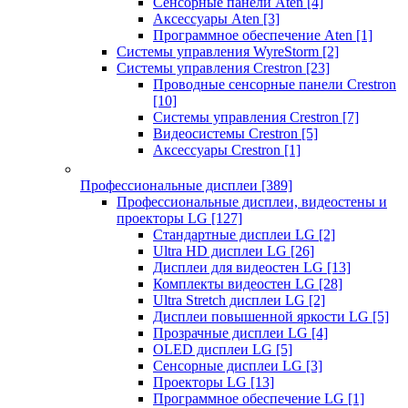
Сенсорные панели Aten
[4]
Аксессуары Aten
[3]
Программное обеспечение Aten
[1]
Системы управления WyreStorm
[2]
Системы управления Crestron
[23]
Проводные сенсорные панели Crestron
[10]
Системы управления Crestron
[7]
Видеосистемы Crestron
[5]
Аксессуары Crestron
[1]
Профессиональные дисплеи
[389]
Профессиональные дисплеи, видеостены и
проекторы LG
[127]
Стандартные дисплеи LG
[2]
Ultra HD дисплеи LG
[26]
Дисплеи для видеостен LG
[13]
Комплекты видеостен LG
[28]
Ultra Stretch дисплеи LG
[2]
Дисплеи повышенной яркости LG
[5]
Прозрачные дисплеи LG
[4]
OLED дисплеи LG
[5]
Сенсорные дисплеи LG
[3]
Проекторы LG
[13]
Программное обеспечение LG
[1]