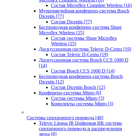
Состав Microflex Complete Wireless
[16]
Мультимедийная конференц-система Bosch
Dicentis
[77]
Состав Dicentis
[77]
Беспроводная конференц-система Shure
Microflex Wireless
[25]
Состав системы Shure Microflex
Wireless
[25]
Дискуссионная система Televic D-Cerno
[19]
Состав Televic D-Cerno
[19]
Дискуссионная система Bosch CCS 1000 D
[14]
Состав Bosch CCS 1000 D
[14]
Беспроводная конференц-система Bosch
Dicentis
[12]
Состав Dicentis Bosch
[12]
Конференц-системы Mipro
[6]
Состав системы Mipro
[3]
Комплекты системы Mipro
[3]
Системы синхронного перевода
[49]
Televic Lingua IR Цифровая ИК система
синхронного перевода и распределения
звука
[8]