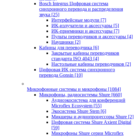
Bosch Integrus Цифровая система
синхронного перевода и распределения
звука
[25]
Интерфейсные модули
[7]
ИК-излучатели и аксессуары
[5]
ИК-приемники и аксессуары
[7]
Пульты переводчиков и аксессуары
[4]
Наушники
[2]
Кабины для переводчика
[6]
Закрытые кабины переводчиков
стандарта ISO 4043
[4]
Настольные кабины переводчиков
[2]
Цифровая ИК система синхронного
перевода Gonsin
[10]
Микрофонные системы и микрофоны
[1084]
Микрофоны, радиосистемы Shure
[660]
Аудиоэкосистема для конференций
Microflex Ecosystem
[55]
Экосистема Shure Stem
[6]
Микшеры и аудиопроцессоры Shure
[2]
Цифровая система Shure Axient Digital
[59]
Микрофоны Shure серии Microflex