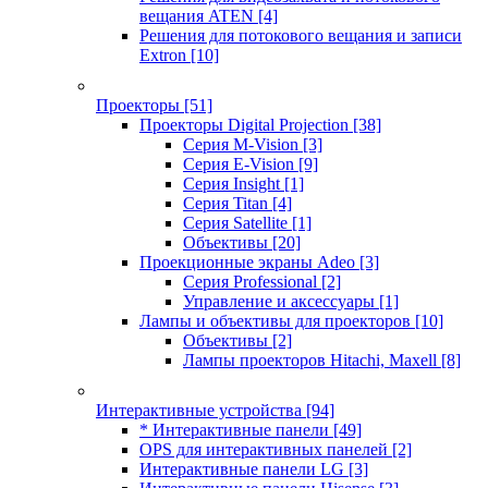
вещания ATEN
[4]
Решения для потокового вещания и записи
Extron
[10]
Проекторы
[51]
Проекторы Digital Projection
[38]
Серия M-Vision
[3]
Серия E-Vision
[9]
Серия Insight
[1]
Серия Titan
[4]
Серия Satellite
[1]
Объективы
[20]
Проекционные экраны Adeo
[3]
Серия Professional
[2]
Управление и аксессуары
[1]
Лампы и объективы для проекторов
[10]
Объективы
[2]
Лампы проекторов Hitachi, Maxell
[8]
Интерактивные устройства
[94]
* Интерактивные панели
[49]
OPS для интерактивных панелей
[2]
Интерактивные панели LG
[3]