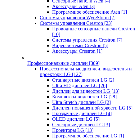
Сенсорные панели Aten
[4]
Аксессуары Aten
[3]
Программное обеспечение Aten
[1]
Системы управления WyreStorm
[2]
Системы управления Crestron
[23]
Проводные сенсорные панели Crestron
[10]
Системы управления Crestron
[7]
Видеосистемы Crestron
[5]
Аксессуары Crestron
[1]
Профессиональные дисплеи
[389]
Профессиональные дисплеи, видеостены и
проекторы LG
[127]
Стандартные дисплеи LG
[2]
Ultra HD дисплеи LG
[26]
Дисплеи для видеостен LG
[13]
Комплекты видеостен LG
[28]
Ultra Stretch дисплеи LG
[2]
Дисплеи повышенной яркости LG
[5]
Прозрачные дисплеи LG
[4]
OLED дисплеи LG
[5]
Сенсорные дисплеи LG
[3]
Проекторы LG
[13]
Программное обеспечение LG
[1]