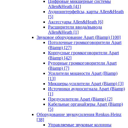
Цифровые микшерные системы
Allen&Heath
[41]
Аудиоинтерфейсы, карты Allen&Heath
[5]
Аксессуары Allen&Heath
[6]
Расширители ввода/вывода
Allen&Heath
[1]
Звуковое оборудование Apart (Biamp)
[100]
Потолочные громкоговорители Apart
(Biamp)
[27]
Корпусные громкоговорители Apart
(Biamp)
[42]
Рупорные громкоговорители Apart
(Biamp)
[7]
Усилители мощности Apart (Biamp)
[13]
Микшеры-усилители Apart (Biamp)
[3]
Источники аудиосигнала Apart (Biamp)
[1]
Предусилители Apart (Biamp)
[2]
Кабельные органайзеры Apart (Biamp)
[5]
Оборудование звукоусиления Renkus-Heinz
[38]
Управляемые звуковые колонны