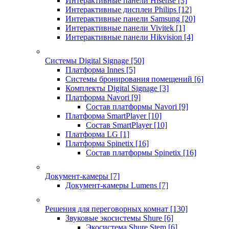
Интерактивные панели Hisense
[3]
Интерактивные дисплеи Philips
[12]
Интерактивные панели Samsung
[20]
Интерактивные панели Vivitek
[1]
Интерактивные панели Hikvision
[4]
Системы Digital Signage
[50]
Платформа Innes
[5]
Системы бронирования помещений
[6]
Комплекты Digital Signage
[3]
Платформа Navori
[9]
Состав платформы Navori
[9]
Платформа SmartPlayer
[10]
Состав SmartPlayer
[10]
Платформа LG
[1]
Платформа Spinetix
[16]
Состав платформы Spinetix
[16]
Документ-камеры
[7]
Документ-камеры Lumens
[7]
Решения для переговорных комнат
[130]
Звуковые экосистемы Shure
[6]
Экосистема Shure Stem
[6]