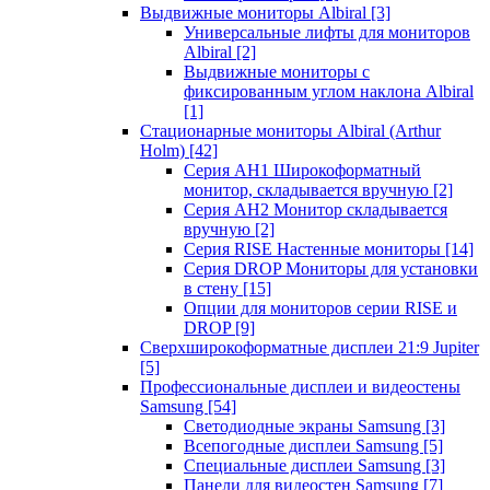
Выдвижные мониторы Albiral
[3]
Универсальные лифты для мониторов
Albiral
[2]
Выдвижные мониторы с
фиксированным углом наклона Albiral
[1]
Стационарные мониторы Albiral (Arthur
Holm)
[42]
Серия AH1 Широкоформатный
монитор, складывается вручную
[2]
Серия AH2 Монитор складывается
вручную
[2]
Серия RISE Настенные мониторы
[14]
Серия DROP Мониторы для установки
в стену
[15]
Опции для мониторов серии RISE и
DROP
[9]
Сверхширокоформатные дисплеи 21:9 Jupiter
[5]
Профессиональные дисплеи и видеостены
Samsung
[54]
Светодиодные экраны Samsung
[3]
Всепогодные дисплеи Samsung
[5]
Специальные дисплеи Samsung
[3]
Панели для видеостен Samsung
[7]