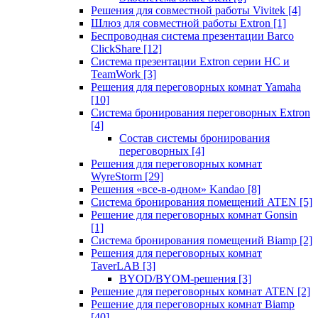
Решения для совместной работы Vivitek
[4]
Шлюз для совместной работы Extron
[1]
Беспроводная система презентации Barco
ClickShare
[12]
Система презентации Extron серии HC и
TeamWork
[3]
Решения для переговорных комнат Yamaha
[10]
Система бронирования переговорных Extron
[4]
Состав системы бронирования
переговорных
[4]
Решения для переговорных комнат
WyreStorm
[29]
Решения «все-в-одном» Kandao
[8]
Система бронирования помещений ATEN
[5]
Решение для переговорных комнат Gonsin
[1]
Система бронирования помещений Biamp
[2]
Решения для переговорных комнат
TaverLAB
[3]
BYOD/BYOM-решения
[3]
Решение для переговорных комнат ATEN
[2]
Решение для переговорных комнат Biamp
[40]