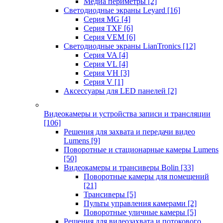
Медиа периметры
[2]
Светодиодные экраны Leyard
[16]
Серия MG
[4]
Серия TXF
[6]
Серия VEM
[6]
Светодиодные экраны LianTronics
[12]
Серия VA
[4]
Серия VL
[4]
Серия VH
[3]
Серия V
[1]
Аксессуары для LED панелей
[2]
Видеокамеры и устройства записи и трансляции
[106]
Решения для захвата и передачи видео
Lumens
[9]
Поворотные и стационарные камеры Lumens
[50]
Видеокамеры и трансиверы Bolin
[33]
Поворотные камеры для помещений
[21]
Трансиверы
[5]
Пульты управления камерами
[2]
Поворотные уличные камеры
[5]
Решения для видеозахвата и потокового