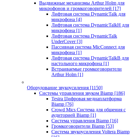
Выдвижные механизмы Arthur Holm для
микрофонов и громкоговорителей
[17]
Лифтовая система DynamicTalk для
микрофона
[4]
Лифтовая система DynamicTalkH для
микрофона
[1]
Лифтовая система DynamicTalk
UnderCover
[3]
Пассивная система MicConnect для
микрофона
[1]
Лифтовая система DynamicTalkB для
настольного микрофона
[1]
Встраиваемые громкоговорители
Arthur Holm
[1]
Оборудование звукоусиления
[1150]
Системы управления звуком Biamp
[186]
Tesira Цифровая медиаплатформа
Biamp
[76]
Crowd Mics Система для общения с
аудиторией Biamp
[1]
Система управления Biamp
[16]
Громкоговорители Biamp
[53]
Система звукоусиления Voltera Biamp