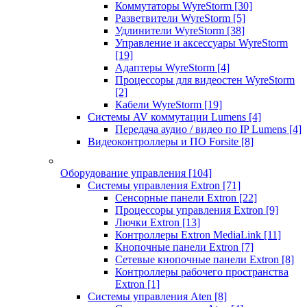
Коммутаторы WyreStorm
[30]
Разветвители WyreStorm
[5]
Удлинители WyreStorm
[38]
Управление и аксессуары WyreStorm
[19]
Адаптеры WyreStorm
[4]
Процессоры для видеостен WyreStorm
[2]
Кабели WyreStorm
[19]
Системы AV коммутации Lumens
[4]
Передача аудио / видео по IP Lumens
[4]
Видеоконтроллеры и ПО Forsite
[8]
Оборудование управления
[104]
Системы управления Extron
[71]
Сенсорные панели Extron
[22]
Процессоры управления Extron
[9]
Лючки Extron
[13]
Контроллеры Extron MediaLink
[11]
Кнопочные панели Extron
[7]
Сетевые кнопочные панели Extron
[8]
Контроллеры рабочего пространства
Extron
[1]
Системы управления Aten
[8]