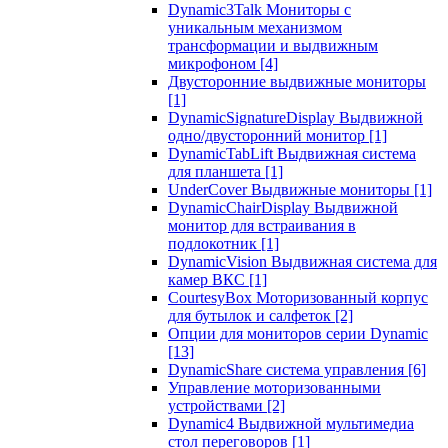
Dynamic3Talk Мониторы с
уникальным механизмом
трансформации и выдвижным
микрофоном
[4]
Двусторонние выдвижные мониторы
[1]
DynamicSignatureDisplay Выдвижной
одно/двусторонний монитор
[1]
DynamicTabLift Выдвижная система
для планшета
[1]
UnderCover Выдвижные мониторы
[1]
DynamicChairDisplay Выдвижной
монитор для встраивания в
подлокотник
[1]
DynamicVision Выдвижная система для
камер ВКС
[1]
CourtesyBox Моторизованный корпус
для бутылок и салфеток
[2]
Опции для мониторов серии Dynamic
[13]
DynamicShare система управления
[6]
Управление моторизованными
устройствами
[2]
Dynamic4 Выдвижной мультимедиа
стол переговоров
[1]