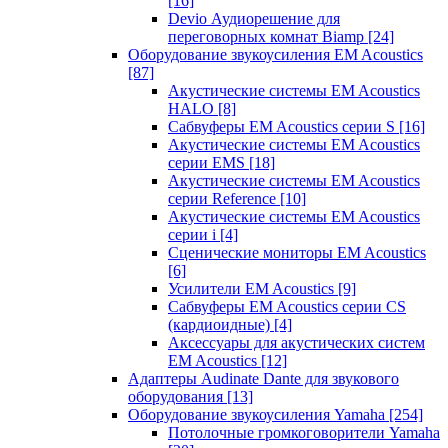
[16]
Devio Аудиорешение для
переговорных комнат Biamp
[24]
Оборудование звукоусиления EM Acoustics
[87]
Акустические системы EM Acoustics
HALO
[8]
Сабвуферы EM Acoustics серии S
[16]
Акустические системы EM Acoustics
серии EMS
[18]
Акустические системы EM Acoustics
серии Reference
[10]
Акустические системы EM Acoustics
серии i
[4]
Сценические мониторы EM Acoustics
[6]
Усилители EM Acoustics
[9]
Сабвуферы EM Acoustics серии CS
(кардиоидные)
[4]
Аксессуары для акустических систем
EM Acoustics
[12]
Адаптеры Audinate Dante для звукового
оборудования
[13]
Оборудование звукоусиления Yamaha
[254]
Потолочные громкоговорители Yamaha