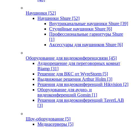
Наушники
[52]
Наушники Shure
[52]
Внутриканальные наушники Shure
[39]
Студийные наушники Shure
[6]
Профессиональные гарнитуры Shure
[1]
Аксессуары для наушников Shure
[6]
Оборудование для видеоконференцсвязи
[45]
Аудиорешение для переговорных комнат
Biamp
[31]
Решение для ВКС от WyreStorm
[5]
Выдвижные решения Arthur Holm
[3]
Решения для видеоконференций Hikvision
[2]
Оборудование для аудио- и
видеоконференций Gonsin
[1]
Решения для видеоконференций TaverLAB
[3]
Шоу-оборудование
[5]
Медиасерверы
[5]