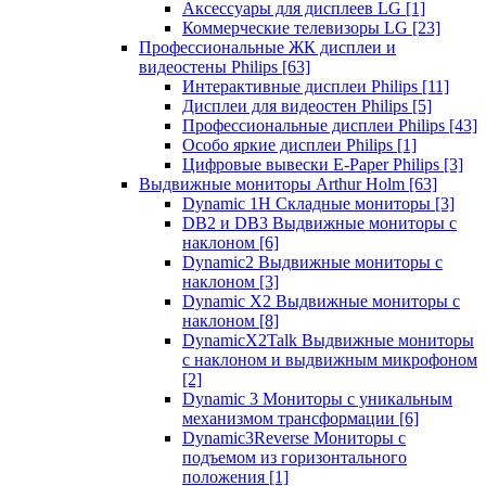
Аксессуары для дисплеев LG
[1]
Коммерческие телевизоры LG
[23]
Профессиональные ЖК дисплеи и
видеостены Philips
[63]
Интерактивные дисплеи Philips
[11]
Дисплеи для видеостен Philips
[5]
Профессиональные дисплеи Philips
[43]
Особо яркие дисплеи Philips
[1]
Цифровые вывески E-Paper Philips
[3]
Выдвижные мониторы Arthur Holm
[63]
Dynamic 1Н Складные мониторы
[3]
DB2 и DB3 Выдвижные мониторы с
наклоном
[6]
Dynamic2 Выдвижные мониторы с
наклоном
[3]
Dynamic X2 Выдвижные мониторы с
наклоном
[8]
DynamicX2Talk Выдвижные мониторы
с наклоном и выдвижным микрофоном
[2]
Dynamic 3 Мониторы с уникальным
механизмом трансформации
[6]
Dynamic3Reverse Мониторы с
подъемом из горизонтального
положения
[1]