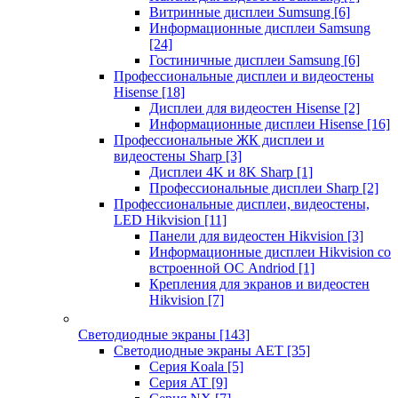
Витринные дисплеи Sumsung
[6]
Информационные дисплеи Samsung
[24]
Гостиничные дисплеи Samsung
[6]
Профессиональные дисплеи и видеостены
Hisense
[18]
Дисплеи для видеостен Hisense
[2]
Информационные дисплеи Hisense
[16]
Профессиональные ЖК дисплеи и
видеостены Sharp
[3]
Дисплеи 4K и 8K Sharp
[1]
Профессиональные дисплеи Sharp
[2]
Профессиональные дисплеи, видеостены,
LED Hikvision
[11]
Панели для видеостен Hikvision
[3]
Информационные дисплеи Hikvision со
встроенной ОС Andriod
[1]
Крепления для экранов и видеостен
Hikvision
[7]
Светодиодные экраны
[143]
Светодиодные экраны AET
[35]
Cерия Koala
[5]
Серия AT
[9]