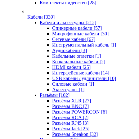
Комплекты видеостен
[28]
Кабели
[339]
Кабели и аксессуары
[212]
Спикерные кабели
[57]
Микрофонные кабели
[30]
Сетевые кабели
[67]
Инструментальный кабель
[1]
Аудиокабели
[3]
Кабельные оплетки
[1]
Коаксиальные кабели
[2]
HDMI кабели
[25]
Интерфейсные кабели
[14]
USB кабели / удлинители
[10]
Силовые кабели
[1]
Аксессуары
[1]
Разъёмы
[102]
Разъёмы XLR
[27]
Разъёмы BNC
[7]
Разъёмы POWERCON
[6]
Разъёмы RCA
[2]
Разъёмы RJ45
[3]
Разъёмы Jack
[25]
Разъёмы Speakon
[32]