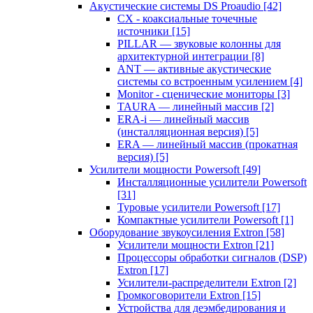
Акустические системы DS Proaudio
[42]
CX - коаксиальные точечные
источники
[15]
PILLAR — звуковые колонны для
архитектурной интеграции
[8]
ANT — активные акустические
системы со встроенным усилением
[4]
Monitor - сценические мониторы
[3]
TAURA — линейный массив
[2]
ERA-i — линейный массив
(инсталляционная версия)
[5]
ERA — линейный массив (прокатная
версия)
[5]
Усилители мощности Powersoft
[49]
Инсталляционные усилители Powersoft
[31]
Туровые усилители Powersoft
[17]
Компактные усилители Powersoft
[1]
Оборудование звукоусиления Extron
[58]
Усилители мощности Extron
[21]
Процессоры обработки сигналов (DSP)
Extron
[17]
Усилители-распределители Extron
[2]
Громкоговорители Extron
[15]
Устройства для деэмбедирования и