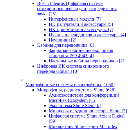
Bosch Integrus Цифровая система
синхронного перевода и распределения
звука
[25]
Интерфейсные модули
[7]
ИК-излучатели и аксессуары
[5]
ИК-приемники и аксессуары
[7]
Пульты переводчиков и аксессуары
[4]
Наушники
[2]
Кабины для переводчика
[6]
Закрытые кабины переводчиков
стандарта ISO 4043
[4]
Настольные кабины переводчиков
[2]
Цифровая ИК система синхронного
перевода Gonsin
[10]
Микрофонные системы и микрофоны
[1050]
Микрофоны, радиосистемы Shure
[626]
Аудиоэкосистема для конференций
Microflex Ecosystem
[55]
Экосистема Shure Stem
[6]
Микшеры и аудиопроцессоры Shure
[2]
Цифровая система Shure Axient Digital
[59]
Микрофоны Shure серии Microflex