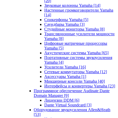
[20]
Звуковые колонны Yamaha
[14]
Настенные громкоговорители Yamaha
[14]
Спикерфоны Yamaha
[5]
Саундбары Yamaha
[3]
Студийные мониторы Yamaha
[8]
Трансляционные усилители мощности
Yamaha
[8]
Цифровые матричные процессоры
Yamaha
[5]
Акустические системы Yamaha
[65]
Портативные системы звукоусиления
Yamaha
[4]
Усилители Yamaha
[16]
Сетевые коммутаторы Yamaha
[12]
Аксессуары Yamaha
[1]
Микшерные консоли Yamaha
[40]
Интерфейсы и конвертеры Yamaha
[23]
Программное обеспечение Audinate Dante
Domain Manager
[9]
Лицензии DDM
[6]
Dante Virtual Soundcard
[3]
Оборудование звукоусиления Allen&Heath
[53]