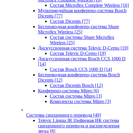
Состав Microflex Complete Wireless
[16]
Мультимедийная конференц-система Bosch
Dicentis
[77]
Состав Dicentis
[77]
Беспроводная конференц-система Shure
Microflex Wireless
[25]
Состав системы Shure Microflex
Wireless
[25]
Дискуссионная система Televic D-Cerno
[19]
Состав Televic D-Cerno
[19]
Дискуссионная система Bosch CCS 1000 D
[14]
Состав Bosch CCS 1000 D
[14]
Беспроводная конференц-система Bosch
Dicentis
[12]
Состав Dicentis Bosch
[12]
Конференц-системы Mipro
[6]
Состав системы Mipro
[3]
Комплекты системы Mipro
[3]
Системы синхронного перевода
[49]
Televic Lingua IR Цифровая ИК система
синхронного перевода и распределения
звука
[8]