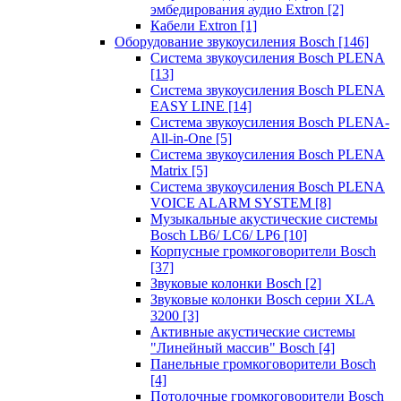
эмбедирования аудио Extron
[2]
Кабели Extron
[1]
Оборудование звукоусиления Bosch
[146]
Система звукоусиления Bosch PLENA
[13]
Система звукоусиления Bosch PLENA
EASY LINE
[14]
Система звукоусиления Bosch PLENA-
All-in-One
[5]
Система звукоусиления Bosch PLENA
Matrix
[5]
Система звукоусиления Bosch PLENA
VOICE ALARM SYSTEM
[8]
Музыкальные акустические системы
Bosch LB6/ LC6/ LP6
[10]
Корпусные громкоговорители Bosch
[37]
Звуковые колонки Bosch
[2]
Звуковые колонки Bosch серии XLA
3200
[3]
Активные акустические системы
"Линейный массив" Bosch
[4]
Панельные громкоговорители Bosch
[4]
Потолочные громкоговорители Bosch