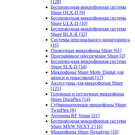
[128]
Беспроводная микрофонная система
Shure QLX-D
[9]
Беспроводная микрофонная система
Shure ULX-D
[10]
Беспроводная микрофонная система
Shure BLX-R
[32]
Системы персонального мониторинга
[16]
Проводные микрофоны Shure
[61]
Программное обеспечение Shure
[2]
Беспроводная микрофонная система
Shure SLX-D
[34]
Микрофоны Shure Motiv Digital для
записи и трансляций
[17]
Аксессуары для микрофонов Shure
[121]
Головные и петличные микрофоны
Shure DuraPlex
[14]
Субминиатюрные микрофоны Shure
TwinPlex
[8]
Антенны RF Venue
[21]
Беспроводная микрофонная система
Shure MXW NEXT 2
[16]
Микрофоны Shure Nexadyne
[10]