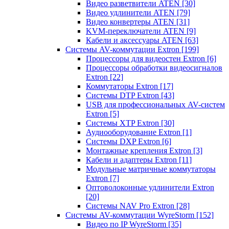
Видео разветвители ATEN
[30]
Видео удлинители ATEN
[79]
Видео конвертеры ATEN
[31]
KVM-переключатели ATEN
[9]
Кабели и аксессуары ATEN
[63]
Системы AV-коммутации Extron
[199]
Процессоры для видеостен Extron
[6]
Процессоры обработки видеосигналов
Extron
[22]
Коммутаторы Extron
[17]
Системы DTP Extron
[43]
USB для профессиональных AV-систем
Extron
[5]
Системы XTP Extron
[30]
Аудиооборудование Extron
[1]
Системы DXP Extron
[6]
Монтажные крепления Extron
[3]
Кабели и адаптеры Extron
[11]
Модульные матричные коммутаторы
Extron
[7]
Оптоволоконные удлинители Extron
[20]
Системы NAV Pro Extron
[28]
Системы AV-коммутации WyreStorm
[152]
Видео по IP WyreStorm
[35]