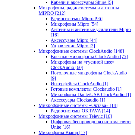
Кабели и аксессуары Shure
[5]
Микрофоны, радиосистемы и антенны
MIPRO
[212]
Радиосистемы Mipro
[96]
Микрофоны Mipro
[54]
Антенны и антенные усилители Mipro
[16]
Аксессуары Mipro
[44]
Управление Mipro
[2]
Микрофонные системы ClockAudio
[148]
Врезные микрофоны ClockAudio
[75]
Микрофоны на «гусиной шее»
ClockAudio
[60]
Потолочные микрофоны ClockAudio
[9]
Интерфейсы ClockAudio
[1]
Готовые комплекты Clockaudio
[1]
Микрофоны Dante/USB ClockAudio
[1]
Аксессуары Clockaudio
[1]
Микрофонные системы «Октава»
[14]
Радиосистемы OKTAVA
[14]
Микрофонные системы Televic
[16]
Цифровая беспроводная система связи
Unite
[16]
Микрофоны Biamp
[17]