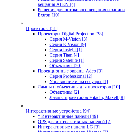
вещания ATEN
[4]
Решения для потокового вещания и записи
Extron
[10]
Проекторы
[51]
Проекторы Digital Projection
[38]
Серия M-Vision
[3]
Серия E-Vision
[9]
Серия Insight
[1]
Серия Titan
[4]
Серия Satellite
[1]
Объективы
[20]
Проекционные экраны Adeo
[3]
Серия Professional
[2]
Управление и аксессуары
[1]
Лампы и объективы для проекторов
[10]
Объективы
[2]
Лампы проекторов Hitachi, Maxell
[8]
Интерактивные устройства
[94]
* Интерактивные панели
[49]
OPS для интерактивных панелей
[2]
Интерактивные панели LG
[3]