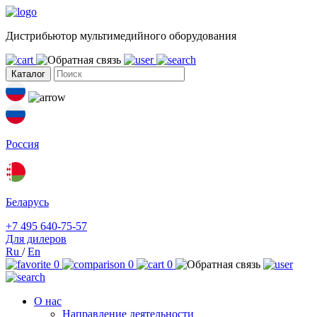
Дистрибьютор мультимедийного оборудования
Каталог
Россия
Беларусь
+7 495 640-75-57
Для дилеров
Ru
/
En
0
0
0
О нас
Направление деятельности