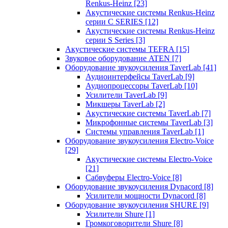
Renkus-Heinz
[23]
Акустические системы Renkus-Heinz
серии C SERIES
[12]
Акустические системы Renkus-Heinz
серии S Series
[3]
Акустические системы TEFRA
[15]
Звуковое оборудование ATEN
[7]
Оборудование звукоусиления TaverLab
[41]
Аудиоинтерфейсы TaverLab
[9]
Аудиопроцессоры TaverLab
[10]
Усилители TaverLab
[9]
Микшеры TaverLab
[2]
Акустические системы TaverLab
[7]
Микрофонные системы TaverLab
[3]
Системы управления TaverLab
[1]
Оборудование звукоусиления Electro-Voice
[29]
Акустические системы Electro-Voice
[21]
Сабвуферы Electro-Voice
[8]
Оборудование звукоусиления Dynacord
[8]
Усилители мощности Dynacord
[8]
Оборудование звукоусиления SHURE
[9]
Усилители Shure
[1]
Громкоговорители Shure
[8]