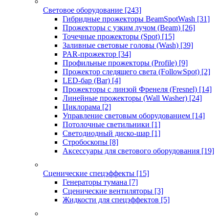
Световое оборудование
[243]
Гибридные прожекторы BeamSpotWash
[31]
Прожекторы с узким лучом (Beam)
[26]
Точечные прожекторы (Spot)
[15]
Заливные световые головы (Wash)
[39]
PAR-прожектор
[34]
Профильные прожекторы (Profile)
[9]
Прожектор следящего света (FollowSpot)
[2]
LED-бар (Bar)
[4]
Прожекторы с линзой Френеля (Fresnel)
[14]
Линейные прожекторы (Wall Washer)
[24]
Циклорама
[2]
Управление световым оборудованием
[14]
Потолочные светильники
[1]
Светодиодный диско-шар
[1]
Стробоскопы
[8]
Аксессуары для светового оборудования
[19]
Сценические спецэффекты
[15]
Генераторы тумана
[7]
Сценические вентиляторы
[3]
Жидкости для спецэффектов
[5]