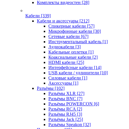
Комплекты видеостен
[28]
Кабели
[339]
Кабели и аксессуары
[212]
Спикерные кабели
[57]
Микрофонные кабели
[30]
Сетевые кабели
[67]
Инструментальный кабель
[1]
Аудиокабели
[3]
Кабельные оплетки
[1]
Коаксиальные кабели
[2]
HDMI кабели
[25]
Интерфейсные кабели
[14]
USB кабели / удлинители
[10]
Силовые кабели
[1]
Аксессуары
[1]
Разъёмы
[102]
Разъёмы XLR
[27]
Разъёмы BNC
[7]
Разъёмы POWERCON
[6]
Разъёмы RCA
[2]
Разъёмы RJ45
[3]
Разъёмы Jack
[25]
Разъёмы Speakon
[32]