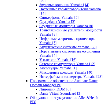
[20]
Звуковые колонны Yamaha
[14]
Настенные громкоговорители Yamaha
[14]
Спикерфоны Yamaha
[5]
Саундбары Yamaha
[3]
Студийные мониторы Yamaha
[8]
Трансляционные усилители мощности
Yamaha
[8]
Цифровые матричные процессоры
Yamaha
[5]
Акустические системы Yamaha
[65]
Портативные системы звукоусиления
Yamaha
[4]
Усилители Yamaha
[16]
Сетевые коммутаторы Yamaha
[12]
Аксессуары Yamaha
[1]
Микшерные консоли Yamaha
[40]
Интерфейсы и конвертеры Yamaha
[23]
Программное обеспечение Audinate Dante
Domain Manager
[9]
Лицензии DDM
[6]
Dante Virtual Soundcard
[3]
Оборудование звукоусиления Allen&Heath
[53]