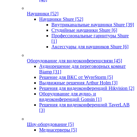
Наушники
[52]
Наушники Shure
[52]
Внутриканальные наушники Shure
[39]
Студийные наушники Shure
[6]
Профессиональные гарнитуры Shure
[1]
Аксессуары для наушников Shure
[6]
Оборудование для видеоконференцсвязи
[45]
Аудиорешение для переговорных комнат
Biamp
[31]
Решение для ВКС от WyreStorm
[5]
Выдвижные решения Arthur Holm
[3]
Решения для видеоконференций Hikvision
[2]
Оборудование для аудио- и
видеоконференций Gonsin
[1]
Решения для видеоконференций TaverLAB
[3]
Шоу-оборудование
[5]
Медиасерверы
[5]