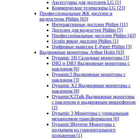
Аксессуары для дисплеев LG
[1]
Коммерческие телевизоры LG
[23]
Профессиональные ЖК дисплеи и
видеостены Philips
[63]
Интерактивные дисплеи Philips
[11]
Дисплеи для видеостен Philips
[5]
Профессиональные дисплеи Philips
[43]
Особо яркие дисплеи Philips
[1]
Цифровые вывески E-Paper Philips
[3]
Выдвижные мониторы Arthur Holm
[63]
Dynamic 1Н Складные мониторы
[3]
DB2 и DB3 Выдвижные мониторы с
наклоном
[6]
Dynamic2 Выдвижные мониторы с
наклоном
[3]
Dynamic X2 Выдвижные мониторы с
наклоном
[8]
DynamicX2Talk Выдвижные мониторы
с наклоном и выдвижным микрофоном
[2]
Dynamic 3 Мониторы с уникальным
механизмом трансформации
[6]
Dynamic3Reverse Мониторы с
подъемом из горизонтального
положения
[1]