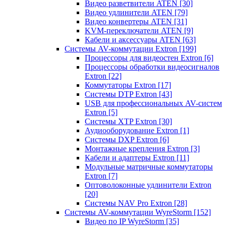
Видео разветвители ATEN
[30]
Видео удлинители ATEN
[79]
Видео конвертеры ATEN
[31]
KVM-переключатели ATEN
[9]
Кабели и аксессуары ATEN
[63]
Системы AV-коммутации Extron
[199]
Процессоры для видеостен Extron
[6]
Процессоры обработки видеосигналов
Extron
[22]
Коммутаторы Extron
[17]
Системы DTP Extron
[43]
USB для профессиональных AV-систем
Extron
[5]
Системы XTP Extron
[30]
Аудиооборудование Extron
[1]
Системы DXP Extron
[6]
Монтажные крепления Extron
[3]
Кабели и адаптеры Extron
[11]
Модульные матричные коммутаторы
Extron
[7]
Оптоволоконные удлинители Extron
[20]
Системы NAV Pro Extron
[28]
Системы AV-коммутации WyreStorm
[152]
Видео по IP WyreStorm
[35]