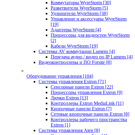
Коммутаторы WyreStorm
[30]
Разветвители WyreStorm
[5]
Удлинители WyreStorm
[38]
Управление и аксессуары WyreStorm
[19]
Адаптеры WyreStorm
[4]
Процессоры для видеостен WyreStorm
[2]
Кабели WyreStorm
[19]
Системы AV коммутации Lumens
[4]
Передача аудио / видео по IP Lumens
[4]
Видеоконтроллеры и ПО Forsite
[8]
Оборудование управления
[104]
Системы управления Extron
[71]
Сенсорные панели Extron
[22]
Процессоры управления Extron
[9]
Лючки Extron
[13]
Контроллеры Extron MediaLink
[11]
Кнопочные панели Extron
[7]
Сетевые кнопочные панели Extron
[8]
Контроллеры рабочего пространства
Extron
[1]
Системы управления Aten
[8]