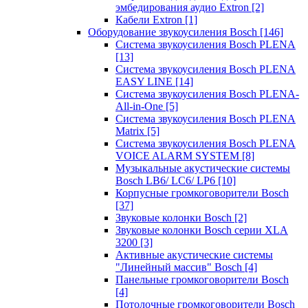
эмбедирования аудио Extron
[2]
Кабели Extron
[1]
Оборудование звукоусиления Bosch
[146]
Система звукоусиления Bosch PLENA
[13]
Система звукоусиления Bosch PLENA
EASY LINE
[14]
Система звукоусиления Bosch PLENA-
All-in-One
[5]
Система звукоусиления Bosch PLENA
Matrix
[5]
Система звукоусиления Bosch PLENA
VOICE ALARM SYSTEM
[8]
Музыкальные акустические системы
Bosch LB6/ LC6/ LP6
[10]
Корпусные громкоговорители Bosch
[37]
Звуковые колонки Bosch
[2]
Звуковые колонки Bosch серии XLA
3200
[3]
Активные акустические системы
"Линейный массив" Bosch
[4]
Панельные громкоговорители Bosch
[4]
Потолочные громкоговорители Bosch