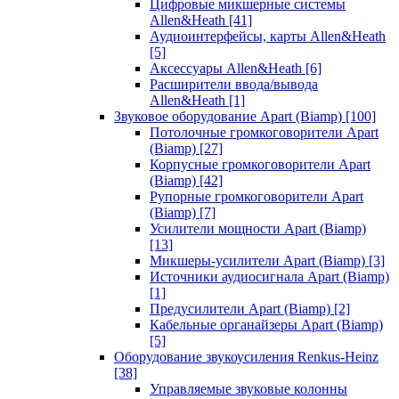
Цифровые микшерные системы
Allen&Heath
[41]
Аудиоинтерфейсы, карты Allen&Heath
[5]
Аксессуары Allen&Heath
[6]
Расширители ввода/вывода
Allen&Heath
[1]
Звуковое оборудование Apart (Biamp)
[100]
Потолочные громкоговорители Apart
(Biamp)
[27]
Корпусные громкоговорители Apart
(Biamp)
[42]
Рупорные громкоговорители Apart
(Biamp)
[7]
Усилители мощности Apart (Biamp)
[13]
Микшеры-усилители Apart (Biamp)
[3]
Источники аудиосигнала Apart (Biamp)
[1]
Предусилители Apart (Biamp)
[2]
Кабельные органайзеры Apart (Biamp)
[5]
Оборудование звукоусиления Renkus-Heinz
[38]
Управляемые звуковые колонны