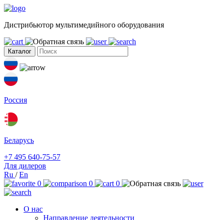
Дистрибьютор мультимедийного оборудования
Каталог
Россия
Беларусь
+7 495 640-75-57
Для дилеров
Ru
/
En
0
0
0
О нас
Направление деятельности