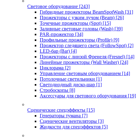
Световое оборудование
[243]
Гибридные прожекторы BeamSpotWash
[31]
Прожекторы с узким лучом (Beam)
[26]
Точечные прожекторы (Spot)
[15]
Заливные световые головы (Wash)
[39]
PAR-прожектор
[34]
Профильные прожекторы (Profile)
[9]
Прожектор следящего света (FollowSpot)
[2]
LED-бар (Bar)
[4]
Прожекторы с линзой Френеля (Fresnel)
[14]
Линейные прожекторы (Wall Washer)
[24]
Циклорама
[2]
Управление световым оборудованием
[14]
Потолочные светильники
[1]
Светодиодный диско-шар
[1]
Стробоскопы
[8]
Аксессуары для светового оборудования
[19]
Сценические спецэффекты
[15]
Генераторы тумана
[7]
Сценические вентиляторы
[3]
Жидкости для спецэффектов
[5]