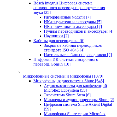
Bosch Integrus Цифровая система
синхронного перевода и распределения
звука
[25]
Интерфейсные модули
[7]
ИК-излучатели и аксессуары
[5]
ИК-приемники и аксессуары
[7]
Пульты переводчиков и аксессуары
[4]
Наушники
[2]
Кабины для переводчика
[6]
Закрытые кабины переводчиков
стандарта ISO 4043
[4]
Настольные кабины переводчиков
[2]
Цифровая ИК система синхронного
перевода Gonsin
[10]
Микрофонные системы и микрофоны
[1070]
Микрофоны, радиосистемы Shure
[646]
Аудиоэкосистема для конференций
Microflex Ecosystem
[55]
Экосистема Shure Stem
[6]
Микшеры и аудиопроцессоры Shure
[2]
Цифровая система Shure Axient Digital
[59]
Микрофоны Shure серии Microflex