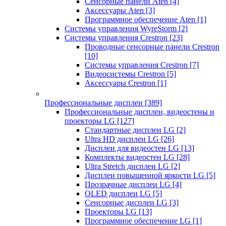
Сенсорные панели Aten
[4]
Аксессуары Aten
[3]
Программное обеспечение Aten
[1]
Системы управления WyreStorm
[2]
Системы управления Crestron
[23]
Проводные сенсорные панели Crestron
[10]
Системы управления Crestron
[7]
Видеосистемы Crestron
[5]
Аксессуары Crestron
[1]
Профессиональные дисплеи
[389]
Профессиональные дисплеи, видеостены и
проекторы LG
[127]
Стандартные дисплеи LG
[2]
Ultra HD дисплеи LG
[26]
Дисплеи для видеостен LG
[13]
Комплекты видеостен LG
[28]
Ultra Stretch дисплеи LG
[2]
Дисплеи повышенной яркости LG
[5]
Прозрачные дисплеи LG
[4]
OLED дисплеи LG
[5]
Сенсорные дисплеи LG
[3]
Проекторы LG
[13]
Программное обеспечение LG
[1]