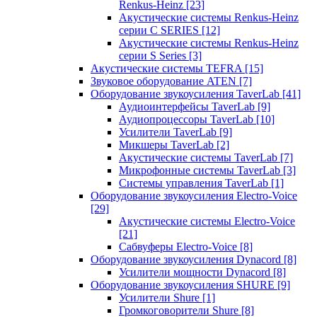
Renkus-Heinz
[23]
Акустические системы Renkus-Heinz
серии C SERIES
[12]
Акустические системы Renkus-Heinz
серии S Series
[3]
Акустические системы TEFRA
[15]
Звуковое оборудование ATEN
[7]
Оборудование звукоусиления TaverLab
[41]
Аудиоинтерфейсы TaverLab
[9]
Аудиопроцессоры TaverLab
[10]
Усилители TaverLab
[9]
Микшеры TaverLab
[2]
Акустические системы TaverLab
[7]
Микрофонные системы TaverLab
[3]
Системы управления TaverLab
[1]
Оборудование звукоусиления Electro-Voice
[29]
Акустические системы Electro-Voice
[21]
Сабвуферы Electro-Voice
[8]
Оборудование звукоусиления Dynacord
[8]
Усилители мощности Dynacord
[8]
Оборудование звукоусиления SHURE
[9]
Усилители Shure
[1]
Громкоговорители Shure
[8]