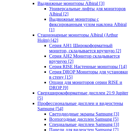
Выдвижные мониторы Albiral
[3]
Универсальные лифты для мониторов
Albiral
[2]
Выдвижные мониторы с
фиксированным углом наклона Albiral
[1]
Стационарные мониторы Albiral (Arthur
Holm)
[42]
Серия AH1 Широкоформатный
монитор, складывается вручную
[2]
Серия AH2 Монитор складывается
вручную
[2]
Серия RISE Настенные мониторы
[14]
Серия DROP Мониторы для установки
в стену
[15]
Опции для мониторов серии RISE и
DROP
[9]
Сверхширокоформатные дисплеи 21:9 Jupiter
[5]
Профессиональные дисплеи и видеостены
Samsung
[54]
Светодиодные экраны Samsung
[3]
Всепогодные дисплеи Samsung
[5]
Специальные дисплеи Samsung
[3]
Панели для видеостен Samsung
[7]