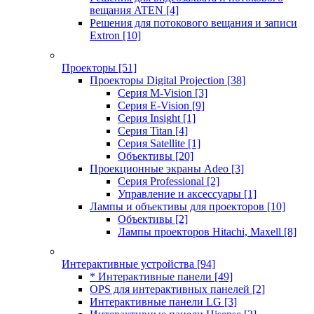
вещания ATEN
[4]
Решения для потокового вещания и записи
Extron
[10]
Проекторы
[51]
Проекторы Digital Projection
[38]
Серия M-Vision
[3]
Серия E-Vision
[9]
Серия Insight
[1]
Серия Titan
[4]
Серия Satellite
[1]
Объективы
[20]
Проекционные экраны Adeo
[3]
Серия Professional
[2]
Управление и аксессуары
[1]
Лампы и объективы для проекторов
[10]
Объективы
[2]
Лампы проекторов Hitachi, Maxell
[8]
Интерактивные устройства
[94]
* Интерактивные панели
[49]
OPS для интерактивных панелей
[2]
Интерактивные панели LG
[3]