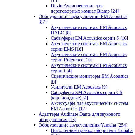
[16]
Devio Аудиорешение для
переговорных комнат Biamp
[24]
Оборудование звукоусиления EM Acoustics
[87]
Акустические системы EM Acoustics
HALO
[8]
Сабвуферы EM Acoustics серии S
[16]
Акустические системы EM Acoustics
серии EMS
[18]
Акустические системы EM Acoustics
серии Reference
[10]
Акустические системы EM Acoustics
серии i
[4]
Сценические мониторы EM Acoustics
[6]
Усилители EM Acoustics
[9]
Сабвуферы EM Acoustics серии CS
(кардиоидные)
[4]
Аксессуары для акустических систем
EM Acoustics
[12]
Адаптеры Audinate Dante для звукового
оборудования
[13]
Оборудование звукоусиления Yamaha
[254]
Потолочные громкоговорители Yamaha