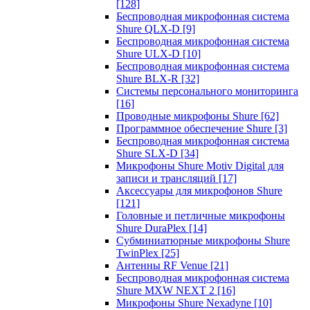
[128]
Беспроводная микрофонная система
Shure QLX-D
[9]
Беспроводная микрофонная система
Shure ULX-D
[10]
Беспроводная микрофонная система
Shure BLX-R
[32]
Системы персонального мониторинга
[16]
Проводные микрофоны Shure
[62]
Программное обеспечение Shure
[3]
Беспроводная микрофонная система
Shure SLX-D
[34]
Микрофоны Shure Motiv Digital для
записи и трансляций
[17]
Аксессуары для микрофонов Shure
[121]
Головные и петличные микрофоны
Shure DuraPlex
[14]
Субминиатюрные микрофоны Shure
TwinPlex
[25]
Антенны RF Venue
[21]
Беспроводная микрофонная система
Shure MXW NEXT 2
[16]
Микрофоны Shure Nexadyne
[10]