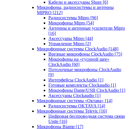
Кабели и аксессуары Shure
[6]
Микрофоны, радиосистемы и антенны
MIPRO
[212]
Радиосистемы Mipro
[96]
Микрофоны Mipro
[54]
Антенны и антенные усилители Mipro
[16]
Аксессуары Mipro
[44]
Управление Mipro
[2]
Микрофонные системы ClockAudio
[148]
Врезные микрофоны ClockAudio
[75]
Микрофоны на «гусиной шее»
ClockAudio
[60]
Потолочные микрофоны ClockAudio
[9]
Интерфейсы ClockAudio
[1]
Готовые комплекты Clockaudio
[1]
Микрофоны Dante/USB ClockAudio
[1]
Аксессуары Clockaudio
[1]
Микрофонные системы «Октава»
[14]
Радиосистемы OKTAVA
[14]
Микрофонные системы Televic
[16]
Цифровая беспроводная система связи
Unite
[16]
Микрофоны Biamp
[17]