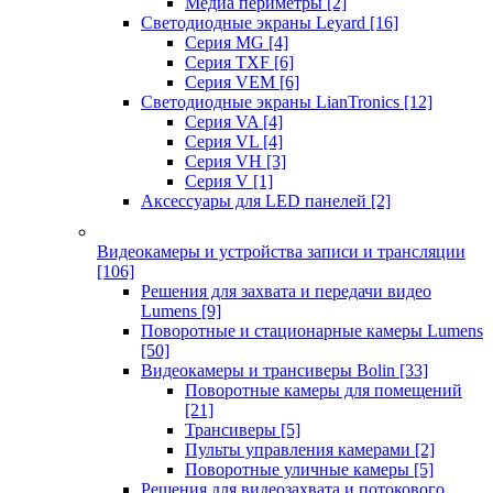
Медиа периметры
[2]
Светодиодные экраны Leyard
[16]
Серия MG
[4]
Серия TXF
[6]
Серия VEM
[6]
Светодиодные экраны LianTronics
[12]
Серия VA
[4]
Серия VL
[4]
Серия VH
[3]
Серия V
[1]
Аксессуары для LED панелей
[2]
Видеокамеры и устройства записи и трансляции
[106]
Решения для захвата и передачи видео
Lumens
[9]
Поворотные и стационарные камеры Lumens
[50]
Видеокамеры и трансиверы Bolin
[33]
Поворотные камеры для помещений
[21]
Трансиверы
[5]
Пульты управления камерами
[2]
Поворотные уличные камеры
[5]
Решения для видеозахвата и потокового