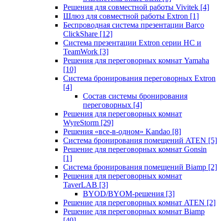
Решения для совместной работы Vivitek
[4]
Шлюз для совместной работы Extron
[1]
Беспроводная система презентации Barco
ClickShare
[12]
Система презентации Extron серии HC и
TeamWork
[3]
Решения для переговорных комнат Yamaha
[10]
Система бронирования переговорных Extron
[4]
Состав системы бронирования
переговорных
[4]
Решения для переговорных комнат
WyreStorm
[29]
Решения «все-в-одном» Kandao
[8]
Система бронирования помещений ATEN
[5]
Решение для переговорных комнат Gonsin
[1]
Система бронирования помещений Biamp
[2]
Решения для переговорных комнат
TaverLAB
[3]
BYOD/BYOM-решения
[3]
Решение для переговорных комнат ATEN
[2]
Решение для переговорных комнат Biamp
[40]