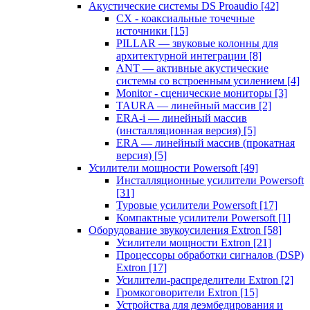
Акустические системы DS Proaudio
[42]
CX - коаксиальные точечные
источники
[15]
PILLAR — звуковые колонны для
архитектурной интеграции
[8]
ANT — активные акустические
системы со встроенным усилением
[4]
Monitor - сценические мониторы
[3]
TAURA — линейный массив
[2]
ERA-i — линейный массив
(инсталляционная версия)
[5]
ERA — линейный массив (прокатная
версия)
[5]
Усилители мощности Powersoft
[49]
Инсталляционные усилители Powersoft
[31]
Туровые усилители Powersoft
[17]
Компактные усилители Powersoft
[1]
Оборудование звукоусиления Extron
[58]
Усилители мощности Extron
[21]
Процессоры обработки сигналов (DSP)
Extron
[17]
Усилители-распределители Extron
[2]
Громкоговорители Extron
[15]
Устройства для деэмбедирования и