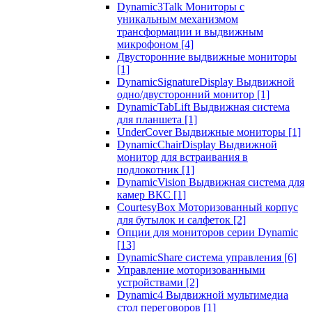
Dynamic3Talk Мониторы с
уникальным механизмом
трансформации и выдвижным
микрофоном
[4]
Двусторонние выдвижные мониторы
[1]
DynamicSignatureDisplay Выдвижной
одно/двусторонний монитор
[1]
DynamicTabLift Выдвижная система
для планшета
[1]
UnderCover Выдвижные мониторы
[1]
DynamicChairDisplay Выдвижной
монитор для встраивания в
подлокотник
[1]
DynamicVision Выдвижная система для
камер ВКС
[1]
CourtesyBox Моторизованный корпус
для бутылок и салфеток
[2]
Опции для мониторов серии Dynamic
[13]
DynamicShare система управления
[6]
Управление моторизованными
устройствами
[2]
Dynamic4 Выдвижной мультимедиа
стол переговоров
[1]