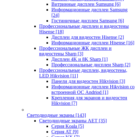
Витринные дисплеи Sumsung
[6]
Информационные дисплеи Samsung
[24]
Гостиничные дисплеи Samsung
[6]
Профессиональные дисплеи и видеостены
Hisense
[18]
Дисплеи для видеостен Hisense
[2]
Информационные дисплеи Hisense
[16]
Профессиональные ЖК дисплеи и
видеостены Sharp
[3]
Дисплеи 4K и 8K Sharp
[1]
Профессиональные дисплеи Sharp
[2]
Профессиональные дисплеи, видеостены,
LED Hikvision
[11]
Панели для видеостен Hikvision
[3]
Информационные дисплеи Hikvision со
встроенной ОС Andriod
[1]
Крепления для экранов и видеостен
Hikvision
[7]
Светодиодные экраны
[143]
Светодиодные экраны AET
[35]
Cерия Koala
[5]
Серия AT
[9]