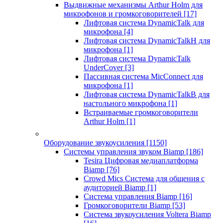
Выдвижные механизмы Arthur Holm для
микрофонов и громкоговорителей
[17]
Лифтовая система DynamicTalk для
микрофона
[4]
Лифтовая система DynamicTalkH для
микрофона
[1]
Лифтовая система DynamicTalk
UnderCover
[3]
Пассивная система MicConnect для
микрофона
[1]
Лифтовая система DynamicTalkB для
настольного микрофона
[1]
Встраиваемые громкоговорители
Arthur Holm
[1]
Оборудование звукоусиления
[1150]
Системы управления звуком Biamp
[186]
Tesira Цифровая медиаплатформа
Biamp
[76]
Crowd Mics Система для общения с
аудиторией Biamp
[1]
Система управления Biamp
[16]
Громкоговорители Biamp
[53]
Система звукоусиления Voltera Biamp