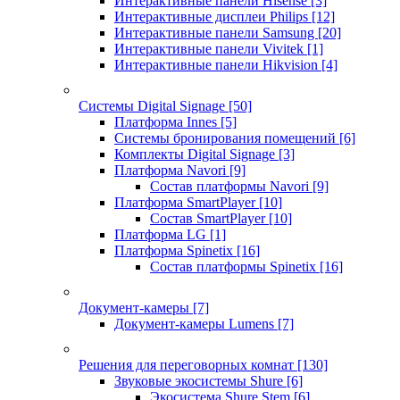
Интерактивные панели Hisense
[3]
Интерактивные дисплеи Philips
[12]
Интерактивные панели Samsung
[20]
Интерактивные панели Vivitek
[1]
Интерактивные панели Hikvision
[4]
Системы Digital Signage
[50]
Платформа Innes
[5]
Системы бронирования помещений
[6]
Комплекты Digital Signage
[3]
Платформа Navori
[9]
Состав платформы Navori
[9]
Платформа SmartPlayer
[10]
Состав SmartPlayer
[10]
Платформа LG
[1]
Платформа Spinetix
[16]
Состав платформы Spinetix
[16]
Документ-камеры
[7]
Документ-камеры Lumens
[7]
Решения для переговорных комнат
[130]
Звуковые экосистемы Shure
[6]
Экосистема Shure Stem
[6]