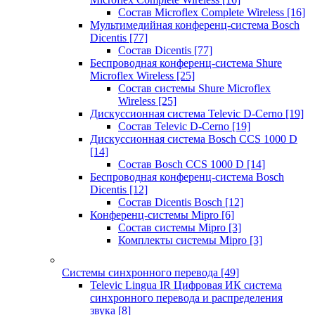
Состав Microflex Complete Wireless
[16]
Мультимедийная конференц-система Bosch
Dicentis
[77]
Состав Dicentis
[77]
Беспроводная конференц-система Shure
Microflex Wireless
[25]
Состав системы Shure Microflex
Wireless
[25]
Дискуссионная система Televic D-Cerno
[19]
Состав Televic D-Cerno
[19]
Дискуссионная система Bosch CCS 1000 D
[14]
Состав Bosch CCS 1000 D
[14]
Беспроводная конференц-система Bosch
Dicentis
[12]
Состав Dicentis Bosch
[12]
Конференц-системы Mipro
[6]
Состав системы Mipro
[3]
Комплекты системы Mipro
[3]
Системы синхронного перевода
[49]
Televic Lingua IR Цифровая ИК система
синхронного перевода и распределения
звука
[8]