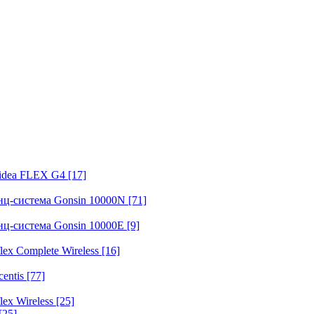
fidea FLEX G4
[17]
нц-система Gonsin 10000N
[71]
нц-система Gonsin 10000E
[9]
ex Complete Wireless
[16]
entis
[77]
ex Wireless
[25]
[25]