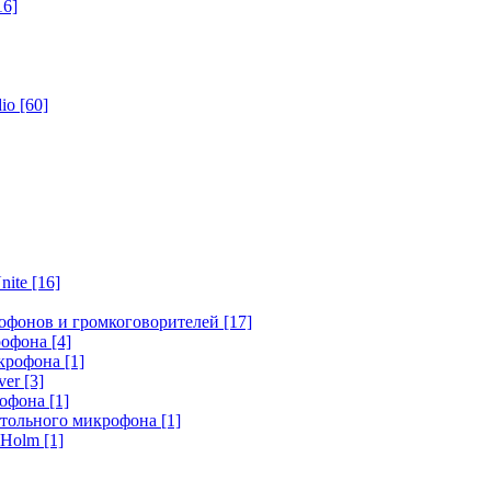
16]
dio
[60]
nite
[16]
офонов и громкоговорителей
[17]
крофона
[4]
икрофона
[1]
ver
[3]
рофона
[1]
стольного микрофона
[1]
r Holm
[1]