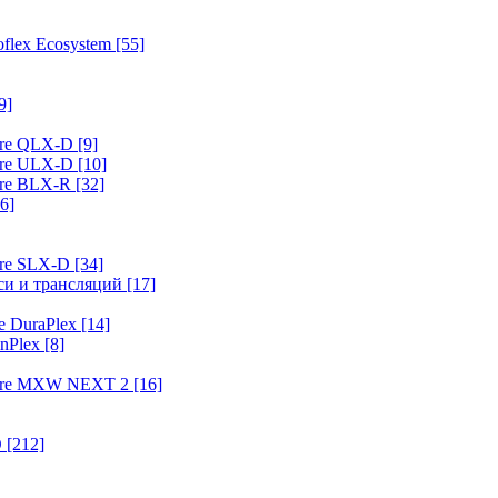
flex Ecosystem
[55]
9]
ure QLX-D
[9]
ure ULX-D
[10]
ure BLX-R
[32]
6]
ure SLX-D
[34]
иси и трансляций
[17]
e DuraPlex
[14]
nPlex
[8]
hure MXW NEXT 2
[16]
O
[212]