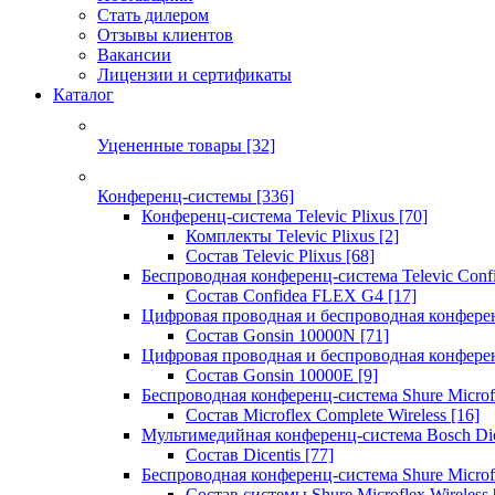
Стать дилером
Отзывы клиентов
Вакансии
Лицензии и сертификаты
Каталог
Уцененные товары
[32]
Конференц-системы
[336]
Конференц-система Televic Plixus
[70]
Комплекты Televic Plixus
[2]
Состав Televic Plixus
[68]
Беспроводная конференц-система Televic Con
Состав Confidea FLEX G4
[17]
Цифровая проводная и беспроводная конфере
Состав Gonsin 10000N
[71]
Цифровая проводная и беспроводная конфере
Состав Gonsin 10000E
[9]
Беспроводная конференц-система Shure Microfl
Состав Microflex Complete Wireless
[16]
Мультимедийная конференц-система Bosch Dic
Состав Dicentis
[77]
Беспроводная конференц-система Shure Microfl
Состав системы Shure Microflex Wireless