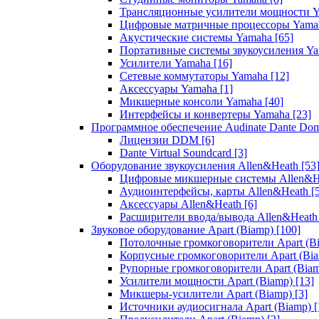
Трансляционные усилители мощности 
Цифровые матричные процессоры Yam
Акустические системы Yamaha
[65]
Портативные системы звукоусиления Y
Усилители Yamaha
[16]
Сетевые коммутаторы Yamaha
[12]
Аксессуары Yamaha
[1]
Микшерные консоли Yamaha
[40]
Интерфейсы и конвертеры Yamaha
[23]
Программное обеспечение Audinate Dante Do
Лицензии DDM
[6]
Dante Virtual Soundcard
[3]
Оборудование звукоусиления Allen&Heath
[53
Цифровые микшерные системы Allen&
Аудиоинтерфейсы, карты Allen&Heath
[
Аксессуары Allen&Heath
[6]
Расширители ввода/вывода Allen&Heat
Звуковое оборудование Apart (Biamp)
[100]
Потолочные громкоговорители Apart (B
Корпусные громкоговорители Apart (Bi
Рупорные громкоговорители Apart (Bia
Усилители мощности Apart (Biamp)
[13]
Микшеры-усилители Apart (Biamp)
[3]
Источники аудиосигнала Apart (Biamp)
[