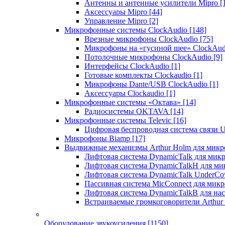
Антенны и антенные усилители Mipro
[
Аксессуары Mipro
[44]
Управление Mipro
[2]
Микрофонные системы ClockAudio
[148]
Врезные микрофоны ClockAudio
[75]
Микрофоны на «гусиной шее» ClockAu
Потолочные микрофоны ClockAudio
[9]
Интерфейсы ClockAudio
[1]
Готовые комплекты Clockaudio
[1]
Микрофоны Dante/USB ClockAudio
[1]
Аксессуары Clockaudio
[1]
Микрофонные системы «Октава»
[14]
Радиосистемы OKTAVA
[14]
Микрофонные системы Televic
[16]
Цифровая беспроводная система связи U
Микрофоны Biamp
[17]
Выдвижные механизмы Arthur Holm для микр
Лифтовая система DynamicTalk для ми
Лифтовая система DynamicTalkH для м
Лифтовая система DynamicTalk UnderCo
Пассивная система MicConnect для мик
Лифтовая система DynamicTalkB для на
Встраиваемые громкоговорители Arthu
Оборудование звукоусиления
[1150]