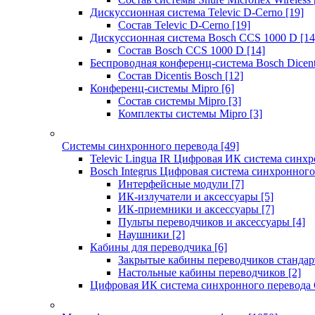
Дискуссионная система Televic D-Cerno
[19]
Состав Televic D-Cerno
[19]
Дискуссионная система Bosch CCS 1000 D
[14
Состав Bosch CCS 1000 D
[14]
Беспроводная конференц-система Bosch Dicen
Состав Dicentis Bosch
[12]
Конференц-системы Mipro
[6]
Состав системы Mipro
[3]
Комплекты системы Mipro
[3]
Системы синхронного перевода
[49]
Televic Lingua IR Цифровая ИК система синхр
Bosch Integrus Цифровая система синхронного
Интерфейсные модули
[7]
ИК-излучатели и аксессуары
[5]
ИК-приемники и аксессуары
[7]
Пульты переводчиков и аксессуары
[4]
Наушники
[2]
Кабины для переводчика
[6]
Закрытые кабины переводчиков стандар
Настольные кабины переводчиков
[2]
Цифровая ИК система синхронного перевода