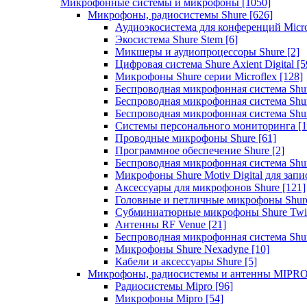
Микрофонные системы и микрофоны
[1050]
Микрофоны, радиосистемы Shure
[626]
Аудиоэкосистема для конференций Micro
Экосистема Shure Stem
[6]
Микшеры и аудиопроцессоры Shure
[2]
Цифровая система Shure Axient Digital
[5
Микрофоны Shure серии Microflex
[128]
Беспроводная микрофонная система Sh
Беспроводная микрофонная система Sh
Беспроводная микрофонная система Sh
Системы персонального мониторинга
[1
Проводные микрофоны Shure
[61]
Программное обеспечение Shure
[2]
Беспроводная микрофонная система Sh
Микрофоны Shure Motiv Digital для зап
Аксессуары для микрофонов Shure
[121]
Головные и петличные микрофоны Shur
Субминиатюрные микрофоны Shure Twi
Антенны RF Venue
[21]
Беспроводная микрофонная система S
Микрофоны Shure Nexadyne
[10]
Кабели и аксессуары Shure
[5]
Микрофоны, радиосистемы и антенны MIPR
Радиосистемы Mipro
[96]
Микрофоны Mipro
[54]