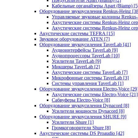
Предусилители Apart (Biamp)
[2]
Кабельные органайзеры Apart (Biamp)
[5
Оборудование звукоусиления Renkus-Heinz
[3
Управляемые звуковые колонны Renkus
Акустические системы Renkus-Heinz с
Акустические системы Renkus-Heinz сер
Акустические системы TEFRA
[15]
Звуковое оборудование ATEN
[7]
Оборудование звукоусиления TaverLab
[41]
Аудиоинтерфейсы TaverLab
[9]
Аудиопроцессоры TaverLab
[10]
Усилители TaverLab
[9]
Микшеры TaverLab
[2]
Акустические системы TaverLab
[7]
Микрофонные системы TaverLab
[3]
Системы управления TaverLab
[1]
Оборудование звукоусиления Electro-Voice
[29
Акустические системы Electro-Voice
[21]
Сабвуферы Electro-Voice
[8]
Оборудование звукоусиления Dynacord
[8]
Усилители мощности Dynacord
[8]
Оборудование звукоусиления SHURE
[9]
Усилители Shure
[1]
Громкоговорители Shure
[8]
Акустические системы DS Proaudio
[42]