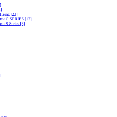
]
8]
-Heinz
[23]
ерии C SERIES
[12]
ии S Series
[3]
]