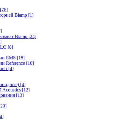
[76]
иторией Biamp
[1]
]
 комнат Biamp
[24]
]
HALO
[8]
ерии EMS
[18]
ии Reference
[10]
ии i
[4]
диоидные)
[4]
 Acoustics
[12]
удования
[13]
[20]
4]