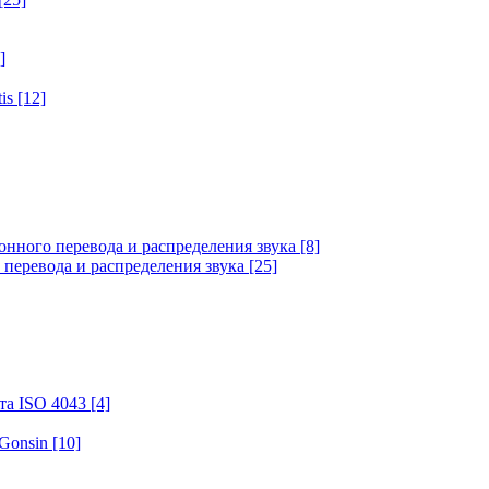
]
tis
[12]
онного перевода и распределения звука
[8]
 перевода и распределения звука
[25]
та ISO 4043
[4]
 Gonsin
[10]