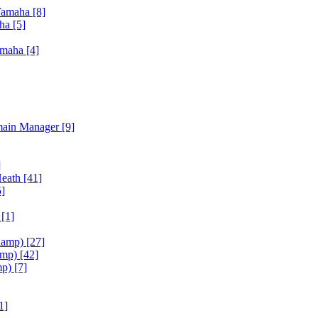
Yamaha
[8]
aha
[5]
amaha
[4]
main Manager
[9]
]
Heath
[41]
5]
h
[1]
iamp)
[27]
amp)
[42]
mp)
[7]
1]