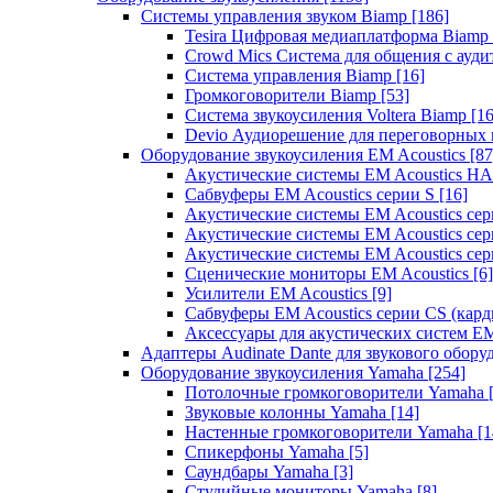
Системы управления звуком Biamp
[186]
Tesira Цифровая медиаплатформа Biamp
Crowd Mics Система для общения с ауд
Система управления Biamp
[16]
Громкоговорители Biamp
[53]
Система звукоусиления Voltera Biamp
[16
Devio Аудиорешение для переговорных
Оборудование звукоусиления EM Acoustics
[87
Акустические системы EM Acoustics 
Сабвуферы EM Acoustics серии S
[16]
Акустические системы EM Acoustics с
Акустические системы EM Acoustics сер
Акустические системы EM Acoustics сер
Сценические мониторы EM Acoustics
[6]
Усилители EM Acoustics
[9]
Сабвуферы EM Acoustics серии CS (кар
Аксессуары для акустических систем EM
Адаптеры Audinate Dante для звукового обор
Оборудование звукоусиления Yamaha
[254]
Потолочные громкоговорители Yamaha
Звуковые колонны Yamaha
[14]
Настенные громкоговорители Yamaha
[1
Спикерфоны Yamaha
[5]
Саундбары Yamaha
[3]
Студийные мониторы Yamaha
[8]