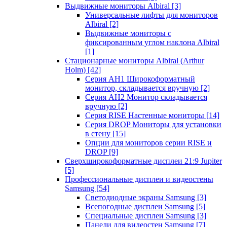
Выдвижные мониторы Albiral
[3]
Универсальные лифты для мониторов
Albiral
[2]
Выдвижные мониторы с
фиксированным углом наклона Albiral
[1]
Стационарные мониторы Albiral (Arthur
Holm)
[42]
Серия AH1 Широкоформатный
монитор, складывается вручную
[2]
Серия AH2 Монитор складывается
вручную
[2]
Серия RISE Настенные мониторы
[14]
Серия DROP Мониторы для установки
в стену
[15]
Опции для мониторов серии RISE и
DROP
[9]
Сверхширокоформатные дисплеи 21:9 Jupiter
[5]
Профессиональные дисплеи и видеостены
Samsung
[54]
Светодиодные экраны Samsung
[3]
Всепогодные дисплеи Samsung
[5]
Специальные дисплеи Samsung
[3]
Панели для видеостен Samsung
[7]