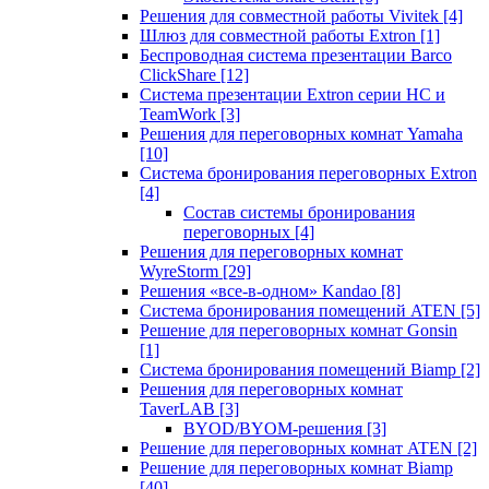
Решения для совместной работы Vivitek
[4]
Шлюз для совместной работы Extron
[1]
Беспроводная система презентации Barco
ClickShare
[12]
Система презентации Extron серии HC и
TeamWork
[3]
Решения для переговорных комнат Yamaha
[10]
Система бронирования переговорных Extron
[4]
Состав системы бронирования
переговорных
[4]
Решения для переговорных комнат
WyreStorm
[29]
Решения «все-в-одном» Kandao
[8]
Система бронирования помещений ATEN
[5]
Решение для переговорных комнат Gonsin
[1]
Система бронирования помещений Biamp
[2]
Решения для переговорных комнат
TaverLAB
[3]
BYOD/BYOM-решения
[3]
Решение для переговорных комнат ATEN
[2]
Решение для переговорных комнат Biamp
[40]