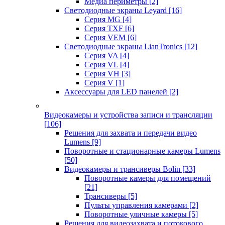
Медиа периметры
[2]
Светодиодные экраны Leyard
[16]
Серия MG
[4]
Серия TXF
[6]
Серия VEM
[6]
Светодиодные экраны LianTronics
[12]
Серия VA
[4]
Серия VL
[4]
Серия VH
[3]
Серия V
[1]
Аксессуары для LED панелей
[2]
Видеокамеры и устройства записи и трансляции
[106]
Решения для захвата и передачи видео
Lumens
[9]
Поворотные и стационарные камеры Lumens
[50]
Видеокамеры и трансиверы Bolin
[33]
Поворотные камеры для помещений
[21]
Трансиверы
[5]
Пульты управления камерами
[2]
Поворотные уличные камеры
[5]
Решения для видеозахвата и потокового