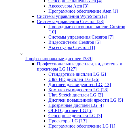
Сенсорные панели Aten
[4]
Аксессуары Aten
[3]
Программное обеспечение Aten
[1]
Системы управления WyreStorm
[2]
Системы управления Crestron
[23]
Проводные сенсорные панели Crestron
[10]
Системы управления Crestron
[7]
Видеосистемы Crestron
[5]
Аксессуары Crestron
[1]
Профессиональные дисплеи
[389]
Профессиональные дисплеи, видеостены и
проекторы LG
[127]
Стандартные дисплеи LG
[2]
Ultra HD дисплеи LG
[26]
Дисплеи для видеостен LG
[13]
Комплекты видеостен LG
[28]
Ultra Stretch дисплеи LG
[2]
Дисплеи повышенной яркости LG
[5]
Прозрачные дисплеи LG
[4]
OLED дисплеи LG
[5]
Сенсорные дисплеи LG
[3]
Проекторы LG
[13]
Программное обеспечение LG
[1]