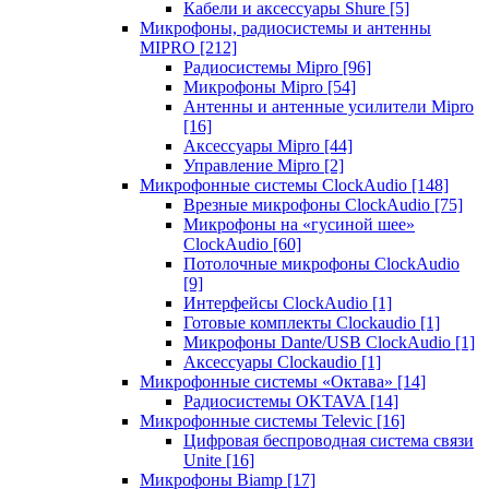
Кабели и аксессуары Shure
[5]
Микрофоны, радиосистемы и антенны
MIPRO
[212]
Радиосистемы Mipro
[96]
Микрофоны Mipro
[54]
Антенны и антенные усилители Mipro
[16]
Аксессуары Mipro
[44]
Управление Mipro
[2]
Микрофонные системы ClockAudio
[148]
Врезные микрофоны ClockAudio
[75]
Микрофоны на «гусиной шее»
ClockAudio
[60]
Потолочные микрофоны ClockAudio
[9]
Интерфейсы ClockAudio
[1]
Готовые комплекты Clockaudio
[1]
Микрофоны Dante/USB ClockAudio
[1]
Аксессуары Clockaudio
[1]
Микрофонные системы «Октава»
[14]
Радиосистемы OKTAVA
[14]
Микрофонные системы Televic
[16]
Цифровая беспроводная система связи
Unite
[16]
Микрофоны Biamp
[17]