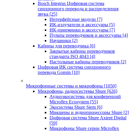
Bosch Integrus Цифровая система
синхронного перевода и распределения
звука
[25]
Интерфейсные модули
[7]
ИК-излучатели и аксессуары
[5]
ИК-приемники и аксессуары
[7]
Пульты переводчиков и аксессуары
[4]
Наушники
[2]
Кабины для переводчика
[6]
Закрытые кабины переводчиков
стандарта ISO 4043
[4]
Настольные кабины переводчиков
[2]
Цифровая ИК система синхронного
перевода Gonsin
[10]
Микрофонные системы и микрофоны
[1050]
Микрофоны, радиосистемы Shure
[626]
Аудиоэкосистема для конференций
Microflex Ecosystem
[55]
Экосистема Shure Stem
[6]
Микшеры и аудиопроцессоры Shure
[2]
Цифровая система Shure Axient Digital
[59]
Микрофоны Shure серии Microflex