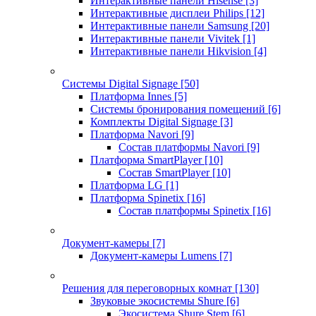
Интерактивные панели Hisense
[3]
Интерактивные дисплеи Philips
[12]
Интерактивные панели Samsung
[20]
Интерактивные панели Vivitek
[1]
Интерактивные панели Hikvision
[4]
Системы Digital Signage
[50]
Платформа Innes
[5]
Системы бронирования помещений
[6]
Комплекты Digital Signage
[3]
Платформа Navori
[9]
Состав платформы Navori
[9]
Платформа SmartPlayer
[10]
Состав SmartPlayer
[10]
Платформа LG
[1]
Платформа Spinetix
[16]
Состав платформы Spinetix
[16]
Документ-камеры
[7]
Документ-камеры Lumens
[7]
Решения для переговорных комнат
[130]
Звуковые экосистемы Shure
[6]
Экосистема Shure Stem
[6]