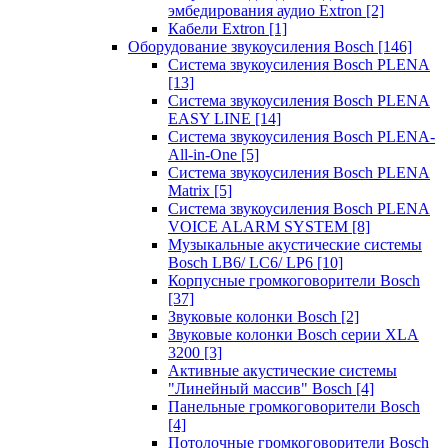
эмбедирования аудио Extron
[2]
Кабели Extron
[1]
Оборудование звукоусиления Bosch
[146]
Система звукоусиления Bosch PLENA
[13]
Система звукоусиления Bosch PLENA
EASY LINE
[14]
Система звукоусиления Bosch PLENA-
All-in-One
[5]
Система звукоусиления Bosch PLENA
Matrix
[5]
Система звукоусиления Bosch PLENA
VOICE ALARM SYSTEM
[8]
Музыкальные акустические системы
Bosch LB6/ LC6/ LP6
[10]
Корпусные громкоговорители Bosch
[37]
Звуковые колонки Bosch
[2]
Звуковые колонки Bosch серии XLA
3200
[3]
Активные акустические системы
"Линейный массив" Bosch
[4]
Панельные громкоговорители Bosch
[4]
Потолочные громкоговорители Bosch