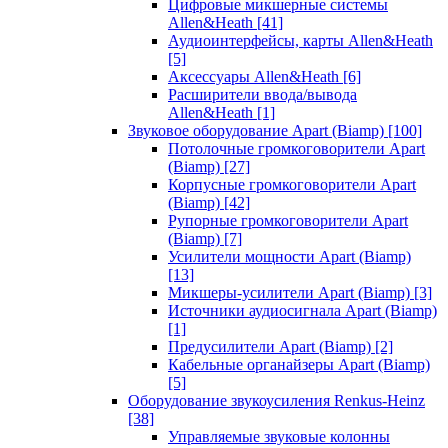
Цифровые микшерные системы
Allen&Heath
[41]
Аудиоинтерфейсы, карты Allen&Heath
[5]
Аксессуары Allen&Heath
[6]
Расширители ввода/вывода
Allen&Heath
[1]
Звуковое оборудование Apart (Biamp)
[100]
Потолочные громкоговорители Apart
(Biamp)
[27]
Корпусные громкоговорители Apart
(Biamp)
[42]
Рупорные громкоговорители Apart
(Biamp)
[7]
Усилители мощности Apart (Biamp)
[13]
Микшеры-усилители Apart (Biamp)
[3]
Источники аудиосигнала Apart (Biamp)
[1]
Предусилители Apart (Biamp)
[2]
Кабельные органайзеры Apart (Biamp)
[5]
Оборудование звукоусиления Renkus-Heinz
[38]
Управляемые звуковые колонны