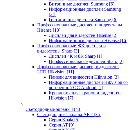
Витринные дисплеи Sumsung
[6]
Информационные дисплеи Samsung
[24]
Гостиничные дисплеи Samsung
[6]
Профессиональные дисплеи и видеостены
Hisense
[18]
Дисплеи для видеостен Hisense
[2]
Информационные дисплеи Hisense
[16]
Профессиональные ЖК дисплеи и
видеостены Sharp
[3]
Дисплеи 4K и 8K Sharp
[1]
Профессиональные дисплеи Sharp
[2]
Профессиональные дисплеи, видеостены,
LED Hikvision
[11]
Панели для видеостен Hikvision
[3]
Информационные дисплеи Hikvision со
встроенной ОС Andriod
[1]
Крепления для экранов и видеостен
Hikvision
[7]
Светодиодные экраны
[143]
Светодиодные экраны AET
[35]
Cерия Koala
[5]
Серия AT
[9]