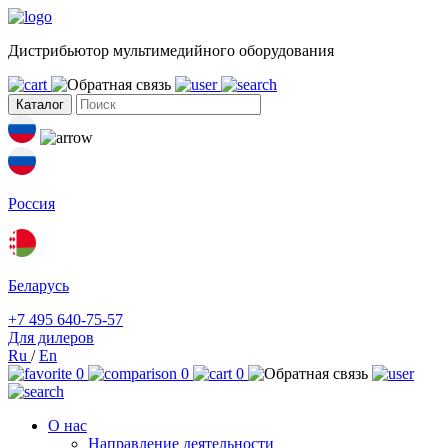
Дистрибьютор мультимедийного оборудования
Каталог
Россия
Беларусь
+7 495 640-75-57
Для дилеров
Ru
/
En
0
0
0
О нас
Направление деятельности