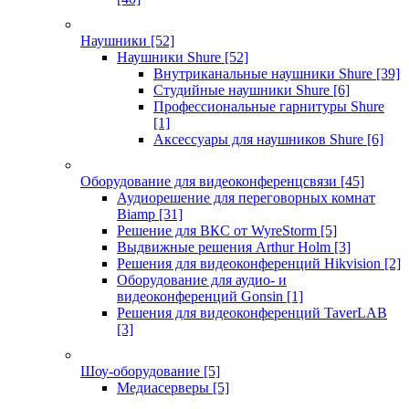
Наушники
[52]
Наушники Shure
[52]
Внутриканальные наушники Shure
[39]
Студийные наушники Shure
[6]
Профессиональные гарнитуры Shure
[1]
Аксессуары для наушников Shure
[6]
Оборудование для видеоконференцсвязи
[45]
Аудиорешение для переговорных комнат
Biamp
[31]
Решение для ВКС от WyreStorm
[5]
Выдвижные решения Arthur Holm
[3]
Решения для видеоконференций Hikvision
[2]
Оборудование для аудио- и
видеоконференций Gonsin
[1]
Решения для видеоконференций TaverLAB
[3]
Шоу-оборудование
[5]
Медиасерверы
[5]