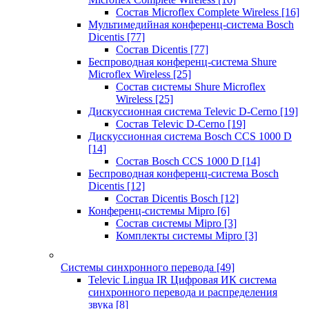
Состав Microflex Complete Wireless
[16]
Мультимедийная конференц-система Bosch
Dicentis
[77]
Состав Dicentis
[77]
Беспроводная конференц-система Shure
Microflex Wireless
[25]
Состав системы Shure Microflex
Wireless
[25]
Дискуссионная система Televic D-Cerno
[19]
Состав Televic D-Cerno
[19]
Дискуссионная система Bosch CCS 1000 D
[14]
Состав Bosch CCS 1000 D
[14]
Беспроводная конференц-система Bosch
Dicentis
[12]
Состав Dicentis Bosch
[12]
Конференц-системы Mipro
[6]
Состав системы Mipro
[3]
Комплекты системы Mipro
[3]
Системы синхронного перевода
[49]
Televic Lingua IR Цифровая ИК система
синхронного перевода и распределения
звука
[8]