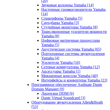
[20]
Звуковые колонны Yamaha
[14]
Настенные громкоговорители Yamaha
[14]
Спикерфоны Yamaha
[5]
Саундбары Yamaha
[3]
Студийные мониторы Yamaha
[8]
Трансляционные усилители мощности
Yamaha
[8]
Цифровые матричные процессоры
Yamaha
[5]
Акустические системы Yamaha
[65]
Портативные системы звукоусиления
Yamaha
[4]
Усилители Yamaha
[16]
Сетевые коммутаторы Yamaha
[12]
Аксессуары Yamaha
[1]
Микшерные консоли Yamaha
[40]
Интерфейсы и конвертеры Yamaha
[23]
Программное обеспечение Audinate Dante
Domain Manager
[9]
Лицензии DDM
[6]
Dante Virtual Soundcard
[3]
Оборудование звукоусиления Allen&Heath
[53]