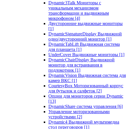
Dynamic3Talk Мониторы с
уникальным механизмом
трансформации и выдвижным
микрофоном
[4]
Двусторонние выдвижные мониторы
[1]
DynamicSignatureDisplay Выдвижной
одно/двусторонний монитор
[1]
DynamicTabLift Выдвижная система
для планшета
[1]
UnderCover Выдвижные мониторы
[1]
DynamicChairDisplay Выдвижной
монитор для встраивания в
подлокотник
[1]
DynamicVision Выдвижная система для
камер ВКС
[1]
CourtesyBox Моторизованный корпус
для бутылок и салфеток
[2]
Опции для мониторов серии Dynamic
[13]
DynamicShare система управления
[6]
Управление моторизованными
устройствами
[2]
Dynamic4 Выдвижной мультимедиа
стол переговоров
[1]