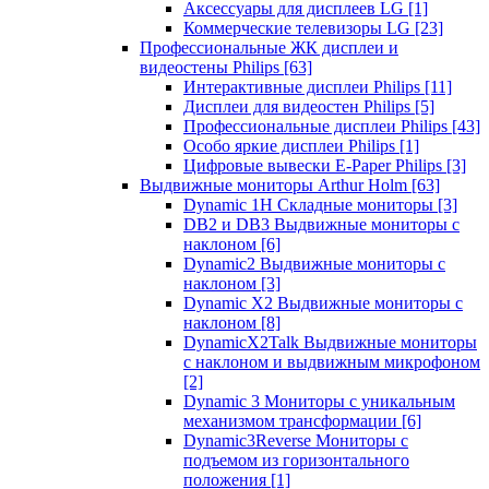
Аксессуары для дисплеев LG
[1]
Коммерческие телевизоры LG
[23]
Профессиональные ЖК дисплеи и
видеостены Philips
[63]
Интерактивные дисплеи Philips
[11]
Дисплеи для видеостен Philips
[5]
Профессиональные дисплеи Philips
[43]
Особо яркие дисплеи Philips
[1]
Цифровые вывески E-Paper Philips
[3]
Выдвижные мониторы Arthur Holm
[63]
Dynamic 1Н Складные мониторы
[3]
DB2 и DB3 Выдвижные мониторы с
наклоном
[6]
Dynamic2 Выдвижные мониторы с
наклоном
[3]
Dynamic X2 Выдвижные мониторы с
наклоном
[8]
DynamicX2Talk Выдвижные мониторы
с наклоном и выдвижным микрофоном
[2]
Dynamic 3 Мониторы с уникальным
механизмом трансформации
[6]
Dynamic3Reverse Мониторы с
подъемом из горизонтального
положения
[1]