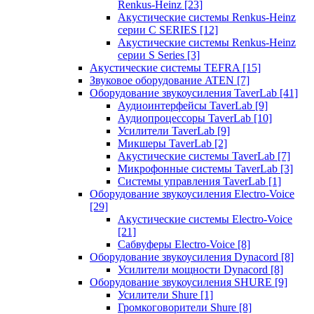
Renkus-Heinz
[23]
Акустические системы Renkus-Heinz
серии C SERIES
[12]
Акустические системы Renkus-Heinz
серии S Series
[3]
Акустические системы TEFRA
[15]
Звуковое оборудование ATEN
[7]
Оборудование звукоусиления TaverLab
[41]
Аудиоинтерфейсы TaverLab
[9]
Аудиопроцессоры TaverLab
[10]
Усилители TaverLab
[9]
Микшеры TaverLab
[2]
Акустические системы TaverLab
[7]
Микрофонные системы TaverLab
[3]
Системы управления TaverLab
[1]
Оборудование звукоусиления Electro-Voice
[29]
Акустические системы Electro-Voice
[21]
Сабвуферы Electro-Voice
[8]
Оборудование звукоусиления Dynacord
[8]
Усилители мощности Dynacord
[8]
Оборудование звукоусиления SHURE
[9]
Усилители Shure
[1]
Громкоговорители Shure
[8]