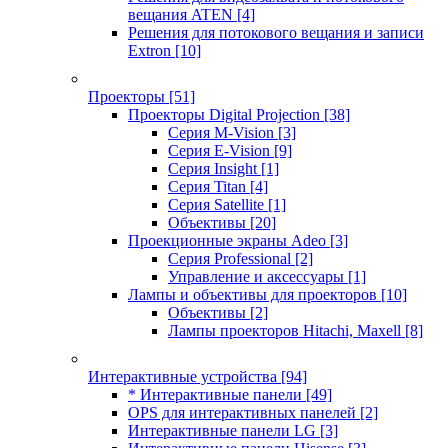
вещания ATEN
[4]
Решения для потокового вещания и записи
Extron
[10]
Проекторы
[51]
Проекторы Digital Projection
[38]
Серия M-Vision
[3]
Серия E-Vision
[9]
Серия Insight
[1]
Серия Titan
[4]
Серия Satellite
[1]
Объективы
[20]
Проекционные экраны Adeo
[3]
Серия Professional
[2]
Управление и аксессуары
[1]
Лампы и объективы для проекторов
[10]
Объективы
[2]
Лампы проекторов Hitachi, Maxell
[8]
Интерактивные устройства
[94]
* Интерактивные панели
[49]
OPS для интерактивных панелей
[2]
Интерактивные панели LG
[3]