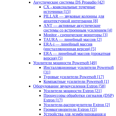
Акустические системы DS Proaudio
[42]
CX - коаксиальные точечные
источники
[15]
PILLAR — звуковые колонны для
архитектурной интеграции
[8]
ANT — активные акустические
системы со встроенным усилением
[4]
Monitor - сценические мониторы
[3]
TAURA — линейный массив
[2]
ERA-i — линейный массив
(инсталляционная версия)
[5]
ERA — линейный массив (прокатная
версия)
[5]
Усилители мощности Powersoft
[49]
Инсталляционные усилители Powersoft
[31]
Туровые усилители Powersoft
[17]
Компактные усилители Powersoft
[1]
Оборудование звукоусиления Extron
[58]
Усилители мощности Extron
[21]
Процессоры обработки сигналов (DSP)
Extron
[17]
Усилители-распределители Extron
[2]
Громкоговорители Extron
[15]
Устройства для деэмбедирования и