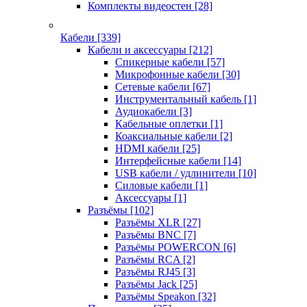
Комплекты видеостен
[28]
Кабели
[339]
Кабели и аксессуары
[212]
Спикерные кабели
[57]
Микрофонные кабели
[30]
Сетевые кабели
[67]
Инструментальный кабель
[1]
Аудиокабели
[3]
Кабельные оплетки
[1]
Коаксиальные кабели
[2]
HDMI кабели
[25]
Интерфейсные кабели
[14]
USB кабели / удлинители
[10]
Силовые кабели
[1]
Аксессуары
[1]
Разъёмы
[102]
Разъёмы XLR
[27]
Разъёмы BNC
[7]
Разъёмы POWERCON
[6]
Разъёмы RCA
[2]
Разъёмы RJ45
[3]
Разъёмы Jack
[25]
Разъёмы Speakon
[32]