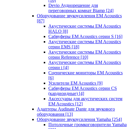
[16]
Devio Аудиорешение для
переговорных комнат Biamp
[24]
Оборудование звукоусиления EM Acoustics
[87]
Акустические системы EM Acoustics
HALO
[8]
Сабвуферы EM Acoustics серии S
[16]
Акустические системы EM Acoustics
серии EMS
[18]
Акустические системы EM Acoustics
серии Reference
[10]
Акустические системы EM Acoustics
серии i
[4]
Сценические мониторы EM Acoustics
[6]
Усилители EM Acoustics
[9]
Сабвуферы EM Acoustics серии CS
(кардиоидные)
[4]
Аксессуары для акустических систем
EM Acoustics
[12]
Адаптеры Audinate Dante для звукового
оборудования
[13]
Оборудование звукоусиления Yamaha
[254]
Потолочные громкоговорители Yamaha