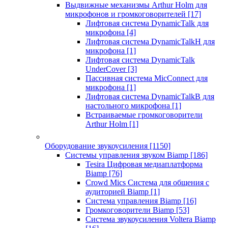
Выдвижные механизмы Arthur Holm для
микрофонов и громкоговорителей
[17]
Лифтовая система DynamicTalk для
микрофона
[4]
Лифтовая система DynamicTalkH для
микрофона
[1]
Лифтовая система DynamicTalk
UnderCover
[3]
Пассивная система MicConnect для
микрофона
[1]
Лифтовая система DynamicTalkB для
настольного микрофона
[1]
Встраиваемые громкоговорители
Arthur Holm
[1]
Оборудование звукоусиления
[1150]
Системы управления звуком Biamp
[186]
Tesira Цифровая медиаплатформа
Biamp
[76]
Crowd Mics Система для общения с
аудиторией Biamp
[1]
Система управления Biamp
[16]
Громкоговорители Biamp
[53]
Система звукоусиления Voltera Biamp