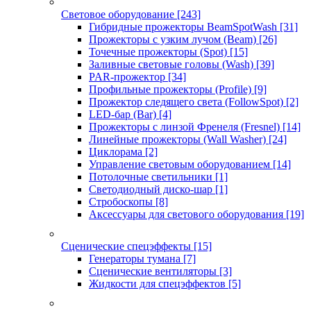
Световое оборудование
[243]
Гибридные прожекторы BeamSpotWash
[31]
Прожекторы с узким лучом (Beam)
[26]
Точечные прожекторы (Spot)
[15]
Заливные световые головы (Wash)
[39]
PAR-прожектор
[34]
Профильные прожекторы (Profile)
[9]
Прожектор следящего света (FollowSpot)
[2]
LED-бар (Bar)
[4]
Прожекторы с линзой Френеля (Fresnel)
[14]
Линейные прожекторы (Wall Washer)
[24]
Циклорама
[2]
Управление световым оборудованием
[14]
Потолочные светильники
[1]
Светодиодный диско-шар
[1]
Стробоскопы
[8]
Аксессуары для светового оборудования
[19]
Сценические спецэффекты
[15]
Генераторы тумана
[7]
Сценические вентиляторы
[3]
Жидкости для спецэффектов
[5]