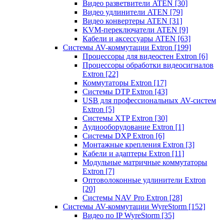
Видео разветвители ATEN
[30]
Видео удлинители ATEN
[79]
Видео конвертеры ATEN
[31]
KVM-переключатели ATEN
[9]
Кабели и аксессуары ATEN
[63]
Системы AV-коммутации Extron
[199]
Процессоры для видеостен Extron
[6]
Процессоры обработки видеосигналов
Extron
[22]
Коммутаторы Extron
[17]
Системы DTP Extron
[43]
USB для профессиональных AV-систем
Extron
[5]
Системы XTP Extron
[30]
Аудиооборудование Extron
[1]
Системы DXP Extron
[6]
Монтажные крепления Extron
[3]
Кабели и адаптеры Extron
[11]
Модульные матричные коммутаторы
Extron
[7]
Оптоволоконные удлинители Extron
[20]
Системы NAV Pro Extron
[28]
Системы AV-коммутации WyreStorm
[152]
Видео по IP WyreStorm
[35]