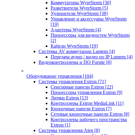
Коммутаторы WyreStorm
[30]
Разветвители WyreStorm
[5]
Удлинители WyreStorm
[38]
Управление и аксессуары WyreStorm
[19]
Адаптеры WyreStorm
[4]
Процессоры для видеостен WyreStorm
[2]
Кабели WyreStorm
[19]
Системы AV коммутации Lumens
[4]
Передача аудио / видео по IP Lumens
[4]
Видеоконтроллеры и ПО Forsite
[8]
Оборудование управления
[104]
Системы управления Extron
[71]
Сенсорные панели Extron
[22]
Процессоры управления Extron
[9]
Лючки Extron
[13]
Контроллеры Extron MediaLink
[11]
Кнопочные панели Extron
[7]
Сетевые кнопочные панели Extron
[8]
Контроллеры рабочего пространства
Extron
[1]
Системы управления Aten
[8]