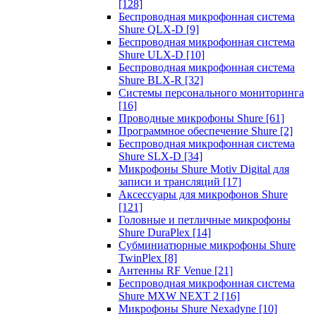
[128]
Беспроводная микрофонная система
Shure QLX-D
[9]
Беспроводная микрофонная система
Shure ULX-D
[10]
Беспроводная микрофонная система
Shure BLX-R
[32]
Системы персонального мониторинга
[16]
Проводные микрофоны Shure
[61]
Программное обеспечение Shure
[2]
Беспроводная микрофонная система
Shure SLX-D
[34]
Микрофоны Shure Motiv Digital для
записи и трансляций
[17]
Аксессуары для микрофонов Shure
[121]
Головные и петличные микрофоны
Shure DuraPlex
[14]
Субминиатюрные микрофоны Shure
TwinPlex
[8]
Антенны RF Venue
[21]
Беспроводная микрофонная система
Shure MXW NEXT 2
[16]
Микрофоны Shure Nexadyne
[10]