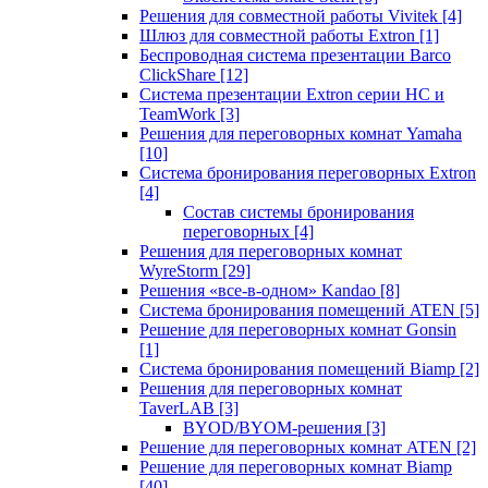
Решения для совместной работы Vivitek
[4]
Шлюз для совместной работы Extron
[1]
Беспроводная система презентации Barco
ClickShare
[12]
Система презентации Extron серии HC и
TeamWork
[3]
Решения для переговорных комнат Yamaha
[10]
Система бронирования переговорных Extron
[4]
Состав системы бронирования
переговорных
[4]
Решения для переговорных комнат
WyreStorm
[29]
Решения «все-в-одном» Kandao
[8]
Система бронирования помещений ATEN
[5]
Решение для переговорных комнат Gonsin
[1]
Система бронирования помещений Biamp
[2]
Решения для переговорных комнат
TaverLAB
[3]
BYOD/BYOM-решения
[3]
Решение для переговорных комнат ATEN
[2]
Решение для переговорных комнат Biamp
[40]