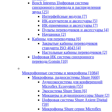
Bosch Integrus Цифровая система
синхронного перевода и распределения
звука
[25]
Интерфейсные модули
[7]
ИК-излучатели и аксессуары
[5]
ИК-приемники и аксессуары
[7]
Пульты переводчиков и аксессуары
[4]
Наушники
[2]
Кабины для переводчика
[6]
Закрытые кабины переводчиков
стандарта ISO 4043
[4]
Настольные кабины переводчиков
[2]
Цифровая ИК система синхронного
перевода Gonsin
[10]
Микрофонные системы и микрофоны
[1084]
Микрофоны, радиосистемы Shure
[660]
Аудиоэкосистема для конференций
Microflex Ecosystem
[55]
Экосистема Shure Stem
[6]
Микшеры и аудиопроцессоры Shure
[2]
Цифровая система Shure Axient Digital
[59]
Микрофоны Shure серии Microflex