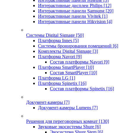
Интерактивные панели Hisense
[3]
Интерактивные дисплеи Philips
[12]
Интерактивные панели Samsung
[20]
Интерактивные панели Vivitek
[1]
Интерактивные панели Hikvision
[4]
Системы Digital Signage
[50]
Платформа Innes
[5]
Системы бронирования помещений
[6]
Комплекты Digital Signage
[3]
Платформа Navori
[9]
Состав платформы Navori
[9]
Платформа SmartPlayer
[10]
Состав SmartPlayer
[10]
Платформа LG
[1]
Платформа Spinetix
[16]
Состав платформы Spinetix
[16]
Документ-камеры
[7]
Документ-камеры Lumens
[7]
Решения для переговорных комнат
[130]
Звуковые экосистемы Shure
[6]
Экосистема Shure Stem
[6]