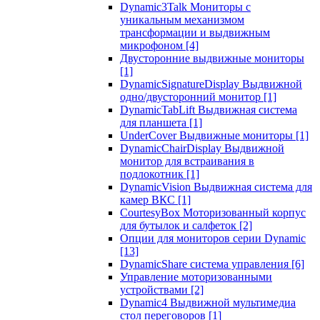
Dynamic3Talk Мониторы с
уникальным механизмом
трансформации и выдвижным
микрофоном
[4]
Двусторонние выдвижные мониторы
[1]
DynamicSignatureDisplay Выдвижной
одно/двусторонний монитор
[1]
DynamicTabLift Выдвижная система
для планшета
[1]
UnderCover Выдвижные мониторы
[1]
DynamicChairDisplay Выдвижной
монитор для встраивания в
подлокотник
[1]
DynamicVision Выдвижная система для
камер ВКС
[1]
CourtesyBox Моторизованный корпус
для бутылок и салфеток
[2]
Опции для мониторов серии Dynamic
[13]
DynamicShare система управления
[6]
Управление моторизованными
устройствами
[2]
Dynamic4 Выдвижной мультимедиа
стол переговоров
[1]