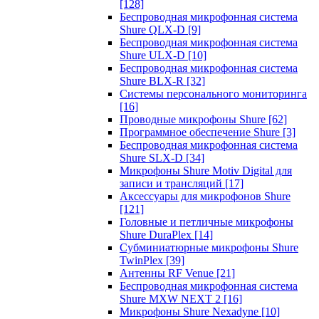
[128]
Беспроводная микрофонная система
Shure QLX-D
[9]
Беспроводная микрофонная система
Shure ULX-D
[10]
Беспроводная микрофонная система
Shure BLX-R
[32]
Системы персонального мониторинга
[16]
Проводные микрофоны Shure
[62]
Программное обеспечение Shure
[3]
Беспроводная микрофонная система
Shure SLX-D
[34]
Микрофоны Shure Motiv Digital для
записи и трансляций
[17]
Аксессуары для микрофонов Shure
[121]
Головные и петличные микрофоны
Shure DuraPlex
[14]
Субминиатюрные микрофоны Shure
TwinPlex
[39]
Антенны RF Venue
[21]
Беспроводная микрофонная система
Shure MXW NEXT 2
[16]
Микрофоны Shure Nexadyne
[10]