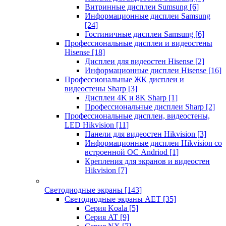
Витринные дисплеи Sumsung
[6]
Информационные дисплеи Samsung
[24]
Гостиничные дисплеи Samsung
[6]
Профессиональные дисплеи и видеостены
Hisense
[18]
Дисплеи для видеостен Hisense
[2]
Информационные дисплеи Hisense
[16]
Профессиональные ЖК дисплеи и
видеостены Sharp
[3]
Дисплеи 4K и 8K Sharp
[1]
Профессиональные дисплеи Sharp
[2]
Профессиональные дисплеи, видеостены,
LED Hikvision
[11]
Панели для видеостен Hikvision
[3]
Информационные дисплеи Hikvision со
встроенной ОС Andriod
[1]
Крепления для экранов и видеостен
Hikvision
[7]
Светодиодные экраны
[143]
Светодиодные экраны AET
[35]
Cерия Koala
[5]
Серия AT
[9]