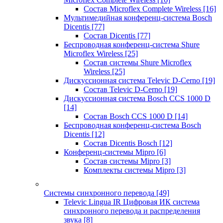
Состав Microflex Complete Wireless
[16]
Мультимедийная конференц-система Bosch
Dicentis
[77]
Состав Dicentis
[77]
Беспроводная конференц-система Shure
Microflex Wireless
[25]
Состав системы Shure Microflex
Wireless
[25]
Дискуссионная система Televic D-Cerno
[19]
Состав Televic D-Cerno
[19]
Дискуссионная система Bosch CCS 1000 D
[14]
Состав Bosch CCS 1000 D
[14]
Беспроводная конференц-система Bosch
Dicentis
[12]
Состав Dicentis Bosch
[12]
Конференц-системы Mipro
[6]
Состав системы Mipro
[3]
Комплекты системы Mipro
[3]
Системы синхронного перевода
[49]
Televic Lingua IR Цифровая ИК система
синхронного перевода и распределения
звука
[8]