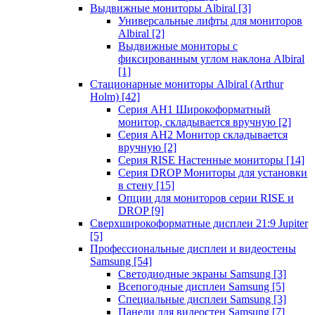
Выдвижные мониторы Albiral
[3]
Универсальные лифты для мониторов
Albiral
[2]
Выдвижные мониторы с
фиксированным углом наклона Albiral
[1]
Стационарные мониторы Albiral (Arthur
Holm)
[42]
Серия AH1 Широкоформатный
монитор, складывается вручную
[2]
Серия AH2 Монитор складывается
вручную
[2]
Серия RISE Настенные мониторы
[14]
Серия DROP Мониторы для установки
в стену
[15]
Опции для мониторов серии RISE и
DROP
[9]
Сверхширокоформатные дисплеи 21:9 Jupiter
[5]
Профессиональные дисплеи и видеостены
Samsung
[54]
Светодиодные экраны Samsung
[3]
Всепогодные дисплеи Samsung
[5]
Специальные дисплеи Samsung
[3]
Панели для видеостен Samsung
[7]