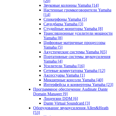
[20]
Звуковые колонны Yamaha
[14]
Настенные громкоговорители Yamaha
[14]
Спикерфоны Yamaha
[5]
Саундбары Yamaha
[3]
Студийные мониторы Yamaha
[8]
Трансляционные усилители мощности
Yamaha
[8]
Цифровые матричные процессоры
Yamaha
[5]
Акустические системы Yamaha
[65]
Портативные системы звукоусиления
Yamaha
[4]
Усилители Yamaha
[16]
Сетевые коммутаторы Yamaha
[12]
Аксессуары Yamaha
[1]
Микшерные консоли Yamaha
[40]
Интерфейсы и конвертеры Yamaha
[23]
Программное обеспечение Audinate Dante
Domain Manager
[9]
Лицензии DDM
[6]
Dante Virtual Soundcard
[3]
Оборудование звукоусиления Allen&Heath
[53]