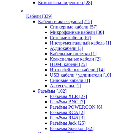
Комплекты видеостен
[28]
Кабели
[339]
Кабели и аксессуары
[212]
Спикерные кабели
[57]
Микрофонные кабели
[30]
Сетевые кабели
[67]
Инструментальный кабель
[1]
Аудиокабели
[3]
Кабельные оплетки
[1]
Коаксиальные кабели
[2]
HDMI кабели
[25]
Интерфейсные кабели
[14]
USB кабели / удлинители
[10]
Силовые кабели
[1]
Аксессуары
[1]
Разъёмы
[102]
Разъёмы XLR
[27]
Разъёмы BNC
[7]
Разъёмы POWERCON
[6]
Разъёмы RCA
[2]
Разъёмы RJ45
[3]
Разъёмы Jack
[25]
Разъёмы Speakon
[32]