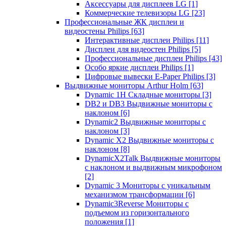
Аксессуары для дисплеев LG
[1]
Коммерческие телевизоры LG
[23]
Профессиональные ЖК дисплеи и
видеостены Philips
[63]
Интерактивные дисплеи Philips
[11]
Дисплеи для видеостен Philips
[5]
Профессиональные дисплеи Philips
[43]
Особо яркие дисплеи Philips
[1]
Цифровые вывески E-Paper Philips
[3]
Выдвижные мониторы Arthur Holm
[63]
Dynamic 1Н Складные мониторы
[3]
DB2 и DB3 Выдвижные мониторы с
наклоном
[6]
Dynamic2 Выдвижные мониторы с
наклоном
[3]
Dynamic X2 Выдвижные мониторы с
наклоном
[8]
DynamicX2Talk Выдвижные мониторы
с наклоном и выдвижным микрофоном
[2]
Dynamic 3 Мониторы с уникальным
механизмом трансформации
[6]
Dynamic3Reverse Мониторы с
подъемом из горизонтального
положения
[1]