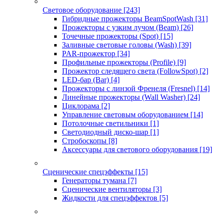
Световое оборудование
[243]
Гибридные прожекторы BeamSpotWash
[31]
Прожекторы с узким лучом (Beam)
[26]
Точечные прожекторы (Spot)
[15]
Заливные световые головы (Wash)
[39]
PAR-прожектор
[34]
Профильные прожекторы (Profile)
[9]
Прожектор следящего света (FollowSpot)
[2]
LED-бар (Bar)
[4]
Прожекторы с линзой Френеля (Fresnel)
[14]
Линейные прожекторы (Wall Washer)
[24]
Циклорама
[2]
Управление световым оборудованием
[14]
Потолочные светильники
[1]
Светодиодный диско-шар
[1]
Стробоскопы
[8]
Аксессуары для светового оборудования
[19]
Сценические спецэффекты
[15]
Генераторы тумана
[7]
Сценические вентиляторы
[3]
Жидкости для спецэффектов
[5]