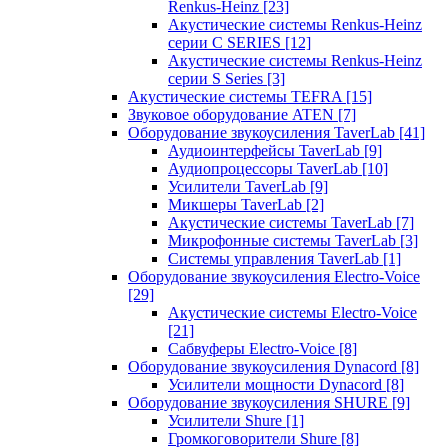
Renkus-Heinz
[23]
Акустические системы Renkus-Heinz
серии C SERIES
[12]
Акустические системы Renkus-Heinz
серии S Series
[3]
Акустические системы TEFRA
[15]
Звуковое оборудование ATEN
[7]
Оборудование звукоусиления TaverLab
[41]
Аудиоинтерфейсы TaverLab
[9]
Аудиопроцессоры TaverLab
[10]
Усилители TaverLab
[9]
Микшеры TaverLab
[2]
Акустические системы TaverLab
[7]
Микрофонные системы TaverLab
[3]
Системы управления TaverLab
[1]
Оборудование звукоусиления Electro-Voice
[29]
Акустические системы Electro-Voice
[21]
Сабвуферы Electro-Voice
[8]
Оборудование звукоусиления Dynacord
[8]
Усилители мощности Dynacord
[8]
Оборудование звукоусиления SHURE
[9]
Усилители Shure
[1]
Громкоговорители Shure
[8]