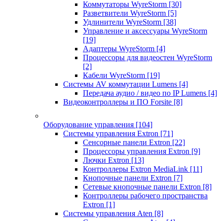
Коммутаторы WyreStorm
[30]
Разветвители WyreStorm
[5]
Удлинители WyreStorm
[38]
Управление и аксессуары WyreStorm
[19]
Адаптеры WyreStorm
[4]
Процессоры для видеостен WyreStorm
[2]
Кабели WyreStorm
[19]
Системы AV коммутации Lumens
[4]
Передача аудио / видео по IP Lumens
[4]
Видеоконтроллеры и ПО Forsite
[8]
Оборудование управления
[104]
Системы управления Extron
[71]
Сенсорные панели Extron
[22]
Процессоры управления Extron
[9]
Лючки Extron
[13]
Контроллеры Extron MediaLink
[11]
Кнопочные панели Extron
[7]
Сетевые кнопочные панели Extron
[8]
Контроллеры рабочего пространства
Extron
[1]
Системы управления Aten
[8]