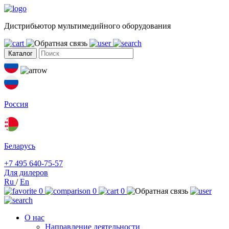
Дистрибьютор мультимедийного оборудования
Каталог
Россия
Беларусь
+7 495 640-75-57
Для дилеров
Ru
/
En
0
0
0
О нас
Направление деятельности