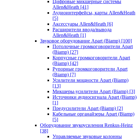
Цифровые микшерные системы
Allen&Heath
[41]
Аудиоинтерфейсы, карты Allen&Heath
[5]
Аксессуары Allen&Heath
[6]
Расширители ввода/вывода
Allen&Heath
[1]
Звуковое оборудование Apart (Biamp)
[100]
Потолочные громкоговорители Apart
(Biamp)
[27]
Корпусные громкоговорители Apart
(Biamp)
[42]
Рупорные громкоговорители Apart
(Biamp)
[7]
Усилители мощности Apart (Biamp)
[13]
Микшеры-усилители Apart (Biamp)
[3]
Источники аудиосигнала Apart (Biamp)
[1]
Предусилители Apart (Biamp)
[2]
Кабельные органайзеры Apart (Biamp)
[5]
Оборудование звукоусиления Renkus-Heinz
[38]
Управляемые звуковые колонны