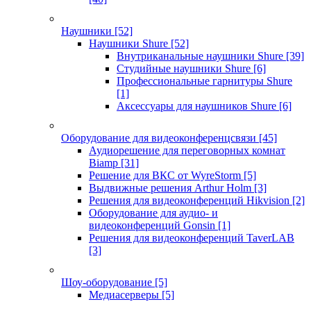
Наушники
[52]
Наушники Shure
[52]
Внутриканальные наушники Shure
[39]
Студийные наушники Shure
[6]
Профессиональные гарнитуры Shure
[1]
Аксессуары для наушников Shure
[6]
Оборудование для видеоконференцсвязи
[45]
Аудиорешение для переговорных комнат
Biamp
[31]
Решение для ВКС от WyreStorm
[5]
Выдвижные решения Arthur Holm
[3]
Решения для видеоконференций Hikvision
[2]
Оборудование для аудио- и
видеоконференций Gonsin
[1]
Решения для видеоконференций TaverLAB
[3]
Шоу-оборудование
[5]
Медиасерверы
[5]