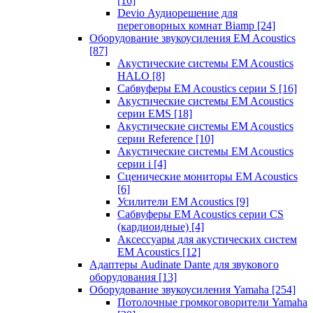
[16]
Devio Аудиорешение для
переговорных комнат Biamp
[24]
Оборудование звукоусиления EM Acoustics
[87]
Акустические системы EM Acoustics
HALO
[8]
Сабвуферы EM Acoustics серии S
[16]
Акустические системы EM Acoustics
серии EMS
[18]
Акустические системы EM Acoustics
серии Reference
[10]
Акустические системы EM Acoustics
серии i
[4]
Сценические мониторы EM Acoustics
[6]
Усилители EM Acoustics
[9]
Сабвуферы EM Acoustics серии CS
(кардиоидные)
[4]
Аксессуары для акустических систем
EM Acoustics
[12]
Адаптеры Audinate Dante для звукового
оборудования
[13]
Оборудование звукоусиления Yamaha
[254]
Потолочные громкоговорители Yamaha