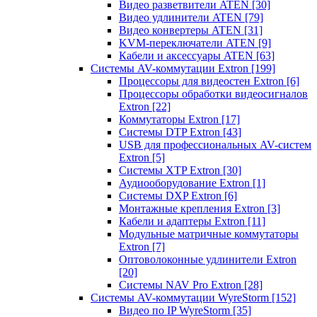
Видео разветвители ATEN
[30]
Видео удлинители ATEN
[79]
Видео конвертеры ATEN
[31]
KVM-переключатели ATEN
[9]
Кабели и аксессуары ATEN
[63]
Системы AV-коммутации Extron
[199]
Процессоры для видеостен Extron
[6]
Процессоры обработки видеосигналов
Extron
[22]
Коммутаторы Extron
[17]
Системы DTP Extron
[43]
USB для профессиональных AV-систем
Extron
[5]
Системы XTP Extron
[30]
Аудиооборудование Extron
[1]
Системы DXP Extron
[6]
Монтажные крепления Extron
[3]
Кабели и адаптеры Extron
[11]
Модульные матричные коммутаторы
Extron
[7]
Оптоволоконные удлинители Extron
[20]
Системы NAV Pro Extron
[28]
Системы AV-коммутации WyreStorm
[152]
Видео по IP WyreStorm
[35]