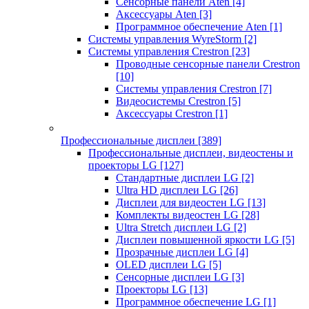
Сенсорные панели Aten
[4]
Аксессуары Aten
[3]
Программное обеспечение Aten
[1]
Системы управления WyreStorm
[2]
Системы управления Crestron
[23]
Проводные сенсорные панели Crestron
[10]
Системы управления Crestron
[7]
Видеосистемы Crestron
[5]
Аксессуары Crestron
[1]
Профессиональные дисплеи
[389]
Профессиональные дисплеи, видеостены и
проекторы LG
[127]
Стандартные дисплеи LG
[2]
Ultra HD дисплеи LG
[26]
Дисплеи для видеостен LG
[13]
Комплекты видеостен LG
[28]
Ultra Stretch дисплеи LG
[2]
Дисплеи повышенной яркости LG
[5]
Прозрачные дисплеи LG
[4]
OLED дисплеи LG
[5]
Сенсорные дисплеи LG
[3]
Проекторы LG
[13]
Программное обеспечение LG
[1]