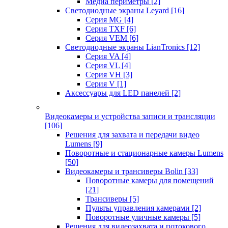
Медиа периметры
[2]
Светодиодные экраны Leyard
[16]
Серия MG
[4]
Серия TXF
[6]
Серия VEM
[6]
Светодиодные экраны LianTronics
[12]
Серия VA
[4]
Серия VL
[4]
Серия VH
[3]
Серия V
[1]
Аксессуары для LED панелей
[2]
Видеокамеры и устройства записи и трансляции
[106]
Решения для захвата и передачи видео
Lumens
[9]
Поворотные и стационарные камеры Lumens
[50]
Видеокамеры и трансиверы Bolin
[33]
Поворотные камеры для помещений
[21]
Трансиверы
[5]
Пульты управления камерами
[2]
Поворотные уличные камеры
[5]
Решения для видеозахвата и потокового