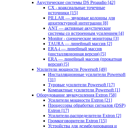
Акустические системы DS Proaudio
[42]
CX - коаксиальные точечные
источники
[15]
PILLAR — звуковые колонны для
архитектурной интеграции
[8]
ANT — активные акустические
системы со встроенным усилением
[4]
Monitor - сценические мониторы
[3]
TAURA — линейный массив
[2]
ERA-i — линейный массив
(инсталляционная версия)
[5]
ERA — линейный массив (прокатная
версия)
[5]
Усилители мощности Powersoft
[49]
Инсталляционные усилители Powersoft
[31]
Туровые усилители Powersoft
[17]
Компактные усилители Powersoft
[1]
Оборудование звукоусиления Extron
[58]
Усилители мощности Extron
[21]
Процессоры обработки сигналов (DSP)
Extron
[17]
Усилители-распределители Extron
[2]
Громкоговорители Extron
[15]
Устройства для деэмбедирования и