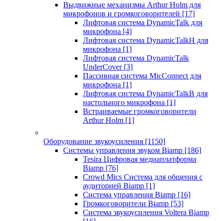
Выдвижные механизмы Arthur Holm для
микрофонов и громкоговорителей
[17]
Лифтовая система DynamicTalk для
микрофона
[4]
Лифтовая система DynamicTalkH для
микрофона
[1]
Лифтовая система DynamicTalk
UnderCover
[3]
Пассивная система MicConnect для
микрофона
[1]
Лифтовая система DynamicTalkB для
настольного микрофона
[1]
Встраиваемые громкоговорители
Arthur Holm
[1]
Оборудование звукоусиления
[1150]
Системы управления звуком Biamp
[186]
Tesira Цифровая медиаплатформа
Biamp
[76]
Crowd Mics Система для общения с
аудиторией Biamp
[1]
Система управления Biamp
[16]
Громкоговорители Biamp
[53]
Система звукоусиления Voltera Biamp