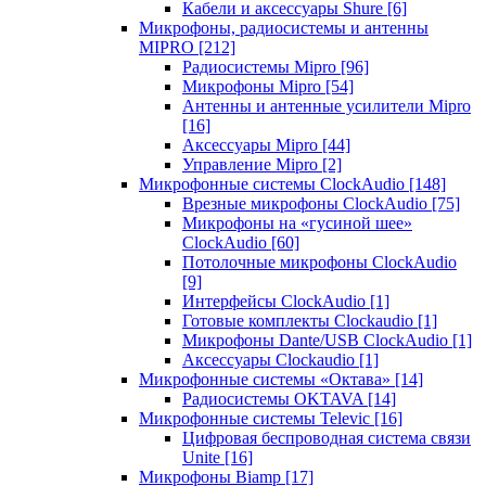
Кабели и аксессуары Shure
[6]
Микрофоны, радиосистемы и антенны
MIPRO
[212]
Радиосистемы Mipro
[96]
Микрофоны Mipro
[54]
Антенны и антенные усилители Mipro
[16]
Аксессуары Mipro
[44]
Управление Mipro
[2]
Микрофонные системы ClockAudio
[148]
Врезные микрофоны ClockAudio
[75]
Микрофоны на «гусиной шее»
ClockAudio
[60]
Потолочные микрофоны ClockAudio
[9]
Интерфейсы ClockAudio
[1]
Готовые комплекты Clockaudio
[1]
Микрофоны Dante/USB ClockAudio
[1]
Аксессуары Clockaudio
[1]
Микрофонные системы «Октава»
[14]
Радиосистемы OKTAVA
[14]
Микрофонные системы Televic
[16]
Цифровая беспроводная система связи
Unite
[16]
Микрофоны Biamp
[17]