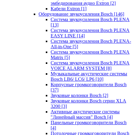
эмбедирования аудио Extron
[2]
Кабели Extron
[1]
Оборудование звукоусиления Bosch
[146]
Система звукоусиления Bosch PLENA
[13]
Система звукоусиления Bosch PLENA
EASY LINE
[14]
Система звукоусиления Bosch PLENA-
All-in-One
[5]
Система звукоусиления Bosch PLENA
Matrix
[5]
Система звукоусиления Bosch PLENA
VOICE ALARM SYSTEM
[8]
Музыкальные акустические системы
Bosch LB6/ LC6/ LP6
[10]
Корпусные громкоговорители Bosch
[37]
Звуковые колонки Bosch
[2]
Звуковые колонки Bosch серии XLA
3200
[3]
Активные акустические системы
"Линейный массив" Bosch
[4]
Панельные громкоговорители Bosch
[4]
Потолочные громкоговорители Bosch