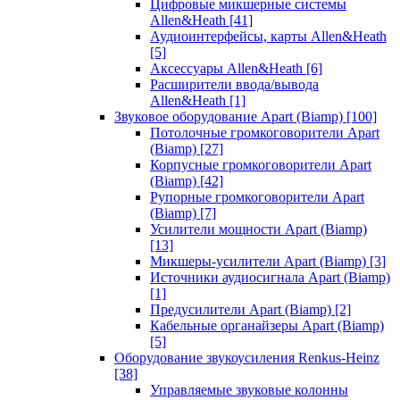
Цифровые микшерные системы
Allen&Heath
[41]
Аудиоинтерфейсы, карты Allen&Heath
[5]
Аксессуары Allen&Heath
[6]
Расширители ввода/вывода
Allen&Heath
[1]
Звуковое оборудование Apart (Biamp)
[100]
Потолочные громкоговорители Apart
(Biamp)
[27]
Корпусные громкоговорители Apart
(Biamp)
[42]
Рупорные громкоговорители Apart
(Biamp)
[7]
Усилители мощности Apart (Biamp)
[13]
Микшеры-усилители Apart (Biamp)
[3]
Источники аудиосигнала Apart (Biamp)
[1]
Предусилители Apart (Biamp)
[2]
Кабельные органайзеры Apart (Biamp)
[5]
Оборудование звукоусиления Renkus-Heinz
[38]
Управляемые звуковые колонны