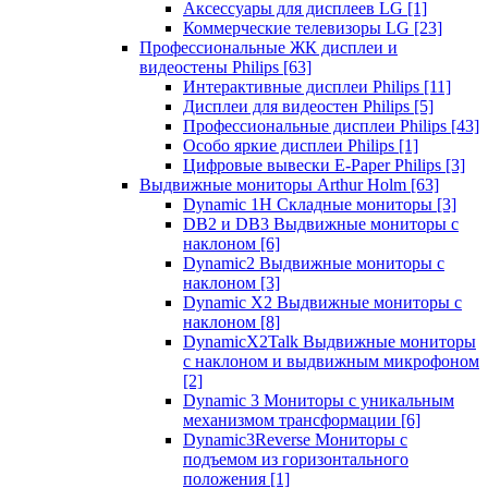
Аксессуары для дисплеев LG
[1]
Коммерческие телевизоры LG
[23]
Профессиональные ЖК дисплеи и
видеостены Philips
[63]
Интерактивные дисплеи Philips
[11]
Дисплеи для видеостен Philips
[5]
Профессиональные дисплеи Philips
[43]
Особо яркие дисплеи Philips
[1]
Цифровые вывески E-Paper Philips
[3]
Выдвижные мониторы Arthur Holm
[63]
Dynamic 1Н Складные мониторы
[3]
DB2 и DB3 Выдвижные мониторы с
наклоном
[6]
Dynamic2 Выдвижные мониторы с
наклоном
[3]
Dynamic X2 Выдвижные мониторы с
наклоном
[8]
DynamicX2Talk Выдвижные мониторы
с наклоном и выдвижным микрофоном
[2]
Dynamic 3 Мониторы с уникальным
механизмом трансформации
[6]
Dynamic3Reverse Мониторы с
подъемом из горизонтального
положения
[1]