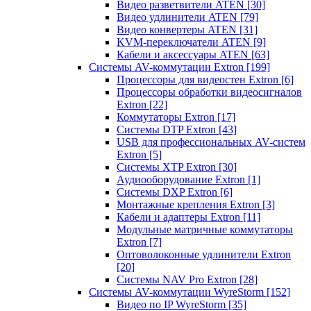
Видео разветвители ATEN
[30]
Видео удлинители ATEN
[79]
Видео конвертеры ATEN
[31]
KVM-переключатели ATEN
[9]
Кабели и аксессуары ATEN
[63]
Системы AV-коммутации Extron
[199]
Процессоры для видеостен Extron
[6]
Процессоры обработки видеосигналов
Extron
[22]
Коммутаторы Extron
[17]
Системы DTP Extron
[43]
USB для профессиональных AV-систем
Extron
[5]
Системы XTP Extron
[30]
Аудиооборудование Extron
[1]
Системы DXP Extron
[6]
Монтажные крепления Extron
[3]
Кабели и адаптеры Extron
[11]
Модульные матричные коммутаторы
Extron
[7]
Оптоволоконные удлинители Extron
[20]
Системы NAV Pro Extron
[28]
Системы AV-коммутации WyreStorm
[152]
Видео по IP WyreStorm
[35]