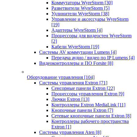
Коммутаторы WyreStorm
[30]
Разветвители WyreStorm
[5]
Удлинители WyreStorm
[38]
Управление и аксессуары WyreStorm
[19]
Адаптеры WyreStorm
[4]
Процессоры для видеостен WyreStorm
[2]
Кабели WyreStorm
[19]
Системы AV коммутации Lumens
[4]
Передача аудио / видео по IP Lumens
[4]
Видеоконтроллеры и ПО Forsite
[8]
Оборудование управления
[104]
Системы управления Extron
[71]
Сенсорные панели Extron
[22]
Процессоры управления Extron
[9]
Лючки Extron
[13]
Контроллеры Extron MediaLink
[11]
Кнопочные панели Extron
[7]
Сетевые кнопочные панели Extron
[8]
Контроллеры рабочего пространства
Extron
[1]
Системы управления Aten
[8]