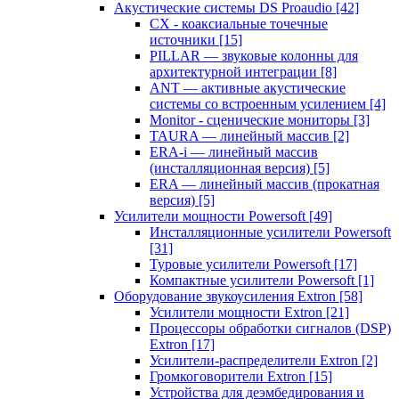
Акустические системы DS Proaudio
[42]
CX - коаксиальные точечные
источники
[15]
PILLAR — звуковые колонны для
архитектурной интеграции
[8]
ANT — активные акустические
системы со встроенным усилением
[4]
Monitor - сценические мониторы
[3]
TAURA — линейный массив
[2]
ERA-i — линейный массив
(инсталляционная версия)
[5]
ERA — линейный массив (прокатная
версия)
[5]
Усилители мощности Powersoft
[49]
Инсталляционные усилители Powersoft
[31]
Туровые усилители Powersoft
[17]
Компактные усилители Powersoft
[1]
Оборудование звукоусиления Extron
[58]
Усилители мощности Extron
[21]
Процессоры обработки сигналов (DSP)
Extron
[17]
Усилители-распределители Extron
[2]
Громкоговорители Extron
[15]
Устройства для деэмбедирования и