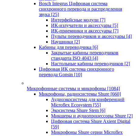
Bosch Integrus Цифровая система
синхронного перевода и распределения
звука
[25]
Интерфейсные модули
[7]
ИК-излучатели и аксессуары
[5]
ИК-приемники и аксессуары
[7]
Пульты переводчиков и аксессуары
[4]
Наушники
[2]
Кабины для переводчика
[6]
Закрытые кабины переводчиков
стандарта ISO 4043
[4]
Настольные кабины переводчиков
[2]
Цифровая ИК система синхронного
перевода Gonsin
[10]
Микрофонные системы и микрофоны
[1084]
Микрофоны, радиосистемы Shure
[660]
Аудиоэкосистема для конференций
Microflex Ecosystem
[55]
Экосистема Shure Stem
[6]
Микшеры и аудиопроцессоры Shure
[2]
Цифровая система Shure Axient Digital
[59]
Микрофоны Shure серии Microflex