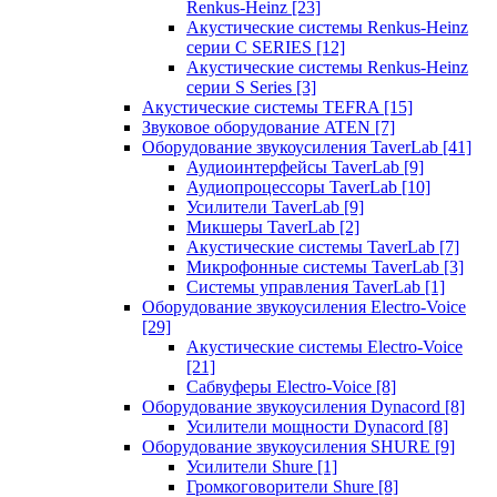
Renkus-Heinz
[23]
Акустические системы Renkus-Heinz
серии C SERIES
[12]
Акустические системы Renkus-Heinz
серии S Series
[3]
Акустические системы TEFRA
[15]
Звуковое оборудование ATEN
[7]
Оборудование звукоусиления TaverLab
[41]
Аудиоинтерфейсы TaverLab
[9]
Аудиопроцессоры TaverLab
[10]
Усилители TaverLab
[9]
Микшеры TaverLab
[2]
Акустические системы TaverLab
[7]
Микрофонные системы TaverLab
[3]
Системы управления TaverLab
[1]
Оборудование звукоусиления Electro-Voice
[29]
Акустические системы Electro-Voice
[21]
Сабвуферы Electro-Voice
[8]
Оборудование звукоусиления Dynacord
[8]
Усилители мощности Dynacord
[8]
Оборудование звукоусиления SHURE
[9]
Усилители Shure
[1]
Громкоговорители Shure
[8]