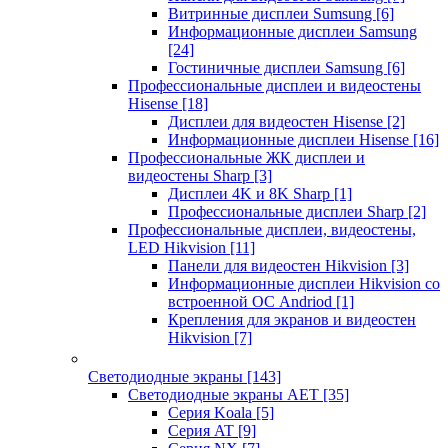
Витринные дисплеи Sumsung
[6]
Информационные дисплеи Samsung
[24]
Гостиничные дисплеи Samsung
[6]
Профессиональные дисплеи и видеостены
Hisense
[18]
Дисплеи для видеостен Hisense
[2]
Информационные дисплеи Hisense
[16]
Профессиональные ЖК дисплеи и
видеостены Sharp
[3]
Дисплеи 4K и 8K Sharp
[1]
Профессиональные дисплеи Sharp
[2]
Профессиональные дисплеи, видеостены,
LED Hikvision
[11]
Панели для видеостен Hikvision
[3]
Информационные дисплеи Hikvision со
встроенной ОС Andriod
[1]
Крепления для экранов и видеостен
Hikvision
[7]
Светодиодные экраны
[143]
Светодиодные экраны AET
[35]
Cерия Koala
[5]
Серия AT
[9]