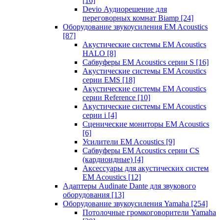
[16]
Devio Аудиорешение для
переговорных комнат Biamp
[24]
Оборудование звукоусиления EM Acoustics
[87]
Акустические системы EM Acoustics
HALO
[8]
Сабвуферы EM Acoustics серии S
[16]
Акустические системы EM Acoustics
серии EMS
[18]
Акустические системы EM Acoustics
серии Reference
[10]
Акустические системы EM Acoustics
серии i
[4]
Сценические мониторы EM Acoustics
[6]
Усилители EM Acoustics
[9]
Сабвуферы EM Acoustics серии CS
(кардиоидные)
[4]
Аксессуары для акустических систем
EM Acoustics
[12]
Адаптеры Audinate Dante для звукового
оборудования
[13]
Оборудование звукоусиления Yamaha
[254]
Потолочные громкоговорители Yamaha