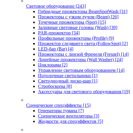
Световое оборудование
[243]
Гибридные прожекторы BeamSpotWash
[31]
Прожекторы с узким лучом (Beam)
[26]
Точечные прожекторы (Spot)
[15]
Заливные световые головы (Wash)
[39]
PAR-прожектор
[34]
Профильные прожекторы (Profile)
[9]
Прожектор следящего света (FollowSpot)
[2]
LED-бар (Bar)
[4]
Прожекторы с линзой Френеля (Fresnel)
[14]
Линейные прожекторы (Wall Washer)
[24]
Циклорама
[2]
Управление световым оборудованием
[14]
Потолочные светильники
[1]
Светодиодный диско-шар
[1]
Стробоскопы
[8]
Аксессуары для светового оборудования
[19]
Сценические спецэффекты
[15]
Генераторы тумана
[7]
Сценические вентиляторы
[3]
Жидкости для спецэффектов
[5]