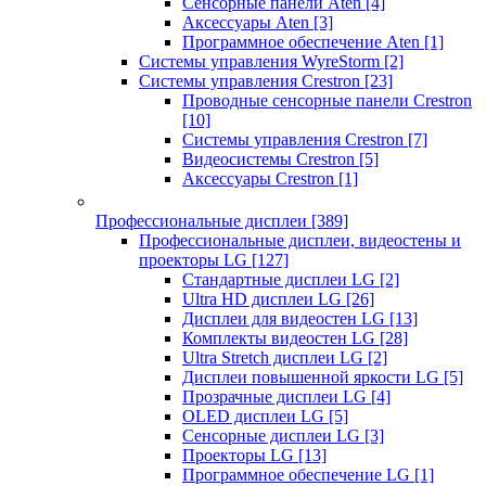
Сенсорные панели Aten
[4]
Аксессуары Aten
[3]
Программное обеспечение Aten
[1]
Системы управления WyreStorm
[2]
Системы управления Crestron
[23]
Проводные сенсорные панели Crestron
[10]
Системы управления Crestron
[7]
Видеосистемы Crestron
[5]
Аксессуары Crestron
[1]
Профессиональные дисплеи
[389]
Профессиональные дисплеи, видеостены и
проекторы LG
[127]
Стандартные дисплеи LG
[2]
Ultra HD дисплеи LG
[26]
Дисплеи для видеостен LG
[13]
Комплекты видеостен LG
[28]
Ultra Stretch дисплеи LG
[2]
Дисплеи повышенной яркости LG
[5]
Прозрачные дисплеи LG
[4]
OLED дисплеи LG
[5]
Сенсорные дисплеи LG
[3]
Проекторы LG
[13]
Программное обеспечение LG
[1]