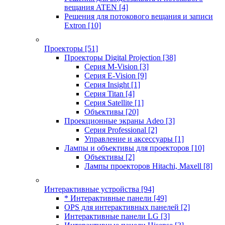
вещания ATEN
[4]
Решения для потокового вещания и записи
Extron
[10]
Проекторы
[51]
Проекторы Digital Projection
[38]
Серия M-Vision
[3]
Серия E-Vision
[9]
Серия Insight
[1]
Серия Titan
[4]
Серия Satellite
[1]
Объективы
[20]
Проекционные экраны Adeo
[3]
Серия Professional
[2]
Управление и аксессуары
[1]
Лампы и объективы для проекторов
[10]
Объективы
[2]
Лампы проекторов Hitachi, Maxell
[8]
Интерактивные устройства
[94]
* Интерактивные панели
[49]
OPS для интерактивных панелей
[2]
Интерактивные панели LG
[3]