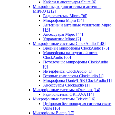
Кабели и аксессуары Shure
[6]
Микрофоны, радиосистемы и антенны
MIPRO
[212]
Радиосистемы Mipro
[96]
Микрофоны Mipro
[54]
Антенны и антенные усилители Mipro
[16]
Аксессуары Mipro
[44]
Управление Mipro
[2]
Микрофонные системы ClockAudio
[148]
Врезные микрофоны ClockAudio
[75]
Микрофоны на «гусиной шее»
ClockAudio
[60]
Потолочные микрофоны ClockAudio
[9]
Интерфейсы ClockAudio
[1]
Готовые комплекты Clockaudio
[1]
Микрофоны Dante/USB ClockAudio
[1]
Аксессуары Clockaudio
[1]
Микрофонные системы «Октава»
[14]
Радиосистемы OKTAVA
[14]
Микрофонные системы Televic
[16]
Цифровая беспроводная система связи
Unite
[16]
Микрофоны Biamp
[17]