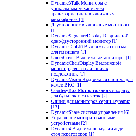
Dynamic3Talk Мониторы с
уникальным механизмом
трансформации и выдвижным
микрофоном
[4]
Двусторонние выдвижные мониторы
[1]
DynamicSignatureDisplay Выдвижной
одно/двусторонний монитор
[1]
DynamicTabLift Выдвижная система
для планшета
[1]
UnderCover Выдвижные мониторы
[1]
DynamicChairDisplay Выдвижной
монитор для встраивания в
подлокотник
[1]
DynamicVision Выдвижная система для
камер ВКС
[1]
CourtesyBox Моторизованный корпус
для бутылок и салфеток
[2]
Опции для мониторов серии Dynamic
[13]
DynamicShare система управления
[6]
Управление моторизованными
устройствами
[2]
Dynamic4 Выдвижной мультимедиа
стол переговоров
[1]