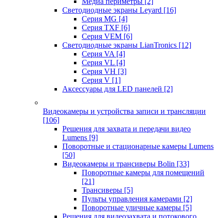
Медиа периметры
[2]
Светодиодные экраны Leyard
[16]
Серия MG
[4]
Серия TXF
[6]
Серия VEM
[6]
Светодиодные экраны LianTronics
[12]
Серия VA
[4]
Серия VL
[4]
Серия VH
[3]
Серия V
[1]
Аксессуары для LED панелей
[2]
Видеокамеры и устройства записи и трансляции
[106]
Решения для захвата и передачи видео
Lumens
[9]
Поворотные и стационарные камеры Lumens
[50]
Видеокамеры и трансиверы Bolin
[33]
Поворотные камеры для помещений
[21]
Трансиверы
[5]
Пульты управления камерами
[2]
Поворотные уличные камеры
[5]
Решения для видеозахвата и потокового