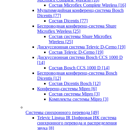
Состав Microflex Complete Wireless
[16]
Мультимедийная конференц-система Bosch
Dicentis
[77]
Состав Dicentis
[77]
Беспроводная конференц-система Shure
Microflex Wireless
[25]
Состав системы Shure Microflex
Wireless
[25]
Дискуссионная система Televic D-Cerno
[19]
Состав Televic D-Cerno
[19]
Дискуссионная система Bosch CCS 1000 D
[14]
Состав Bosch CCS 1000 D
[14]
Беспроводная конференц-система Bosch
Dicentis
[12]
Состав Dicentis Bosch
[12]
Конференц-системы Mipro
[6]
Состав системы Mipro
[3]
Комплекты системы Mipro
[3]
Системы синхронного перевода
[49]
Televic Lingua IR Цифровая ИК система
синхронного перевода и распределения
звука
[8]