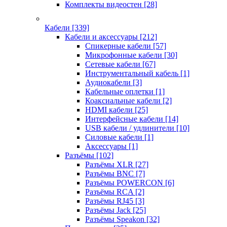
Комплекты видеостен
[28]
Кабели
[339]
Кабели и аксессуары
[212]
Спикерные кабели
[57]
Микрофонные кабели
[30]
Сетевые кабели
[67]
Инструментальный кабель
[1]
Аудиокабели
[3]
Кабельные оплетки
[1]
Коаксиальные кабели
[2]
HDMI кабели
[25]
Интерфейсные кабели
[14]
USB кабели / удлинители
[10]
Силовые кабели
[1]
Аксессуары
[1]
Разъёмы
[102]
Разъёмы XLR
[27]
Разъёмы BNC
[7]
Разъёмы POWERCON
[6]
Разъёмы RCA
[2]
Разъёмы RJ45
[3]
Разъёмы Jack
[25]
Разъёмы Speakon
[32]