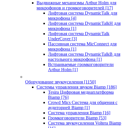
Выдвижные механизмы Arthur Holm для
микрофонов и громкоговорителей
[17]
Лифтовая система DynamicTalk для
микрофона
[4]
Лифтовая система DynamicTalkH для
микрофона
[1]
Лифтовая система DynamicTalk
UnderCover
[3]
Пассивная система MicConnect для
микрофона
[1]
Лифтовая система DynamicTalkB для
настольного микрофона
[1]
Встраиваемые громкоговорители
Arthur Holm
[1]
Оборудование звукоусиления
[1150]
Системы управления звуком Biamp
[186]
Tesira Цифровая медиаплатформа
Biamp
[76]
Crowd Mics Система для общения с
аудиторией Biamp
[1]
Система управления Biamp
[16]
Громкоговорители Biamp
[53]
Система звукоусиления Voltera Biamp