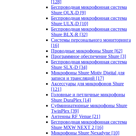
[128]
Беспроводная микрофонная система
Shure QLX-D
[9]
Беспроводная микрофонная система
Shure ULX-D
[10]
Беспроводная микрофонная система
Shure BLX-R
[32]
Системы персонального мониторинга
[16]
Проводные микрофоны Shure
[62]
Программное обеспечение Shure
[3]
Беспроводная микрофонная система
Shure SLX-D
[34]
Микрофоны Shure Motiv Digital для
записи и трансляций
[17]
Аксессуары для микрофонов Shure
[121]
Головные и петличные микрофоны
Shure DuraPlex
[14]
Субминиатюрные микрофоны Shure
TwinPlex
[39]
Антенны RF Venue
[21]
Беспроводная микрофонная система
Shure MXW NEXT 2
[16]
Микрофоны Shure Nexadyne
[10]