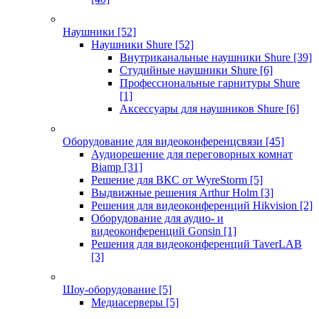
Наушники
[52]
Наушники Shure
[52]
Внутриканальные наушники Shure
[39]
Студийные наушники Shure
[6]
Профессиональные гарнитуры Shure
[1]
Аксессуары для наушников Shure
[6]
Оборудование для видеоконференцсвязи
[45]
Аудиорешение для переговорных комнат
Biamp
[31]
Решение для ВКС от WyreStorm
[5]
Выдвижные решения Arthur Holm
[3]
Решения для видеоконференций Hikvision
[2]
Оборудование для аудио- и
видеоконференций Gonsin
[1]
Решения для видеоконференций TaverLAB
[3]
Шоу-оборудование
[5]
Медиасерверы
[5]