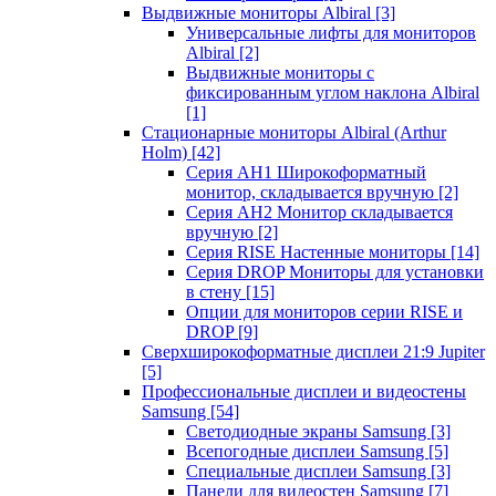
Выдвижные мониторы Albiral
[3]
Универсальные лифты для мониторов
Albiral
[2]
Выдвижные мониторы с
фиксированным углом наклона Albiral
[1]
Стационарные мониторы Albiral (Arthur
Holm)
[42]
Серия AH1 Широкоформатный
монитор, складывается вручную
[2]
Серия AH2 Монитор складывается
вручную
[2]
Серия RISE Настенные мониторы
[14]
Серия DROP Мониторы для установки
в стену
[15]
Опции для мониторов серии RISE и
DROP
[9]
Сверхширокоформатные дисплеи 21:9 Jupiter
[5]
Профессиональные дисплеи и видеостены
Samsung
[54]
Светодиодные экраны Samsung
[3]
Всепогодные дисплеи Samsung
[5]
Специальные дисплеи Samsung
[3]
Панели для видеостен Samsung
[7]