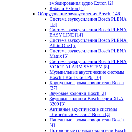
эмбедирования аудио Extron
[2]
Кабели Extron
[1]
Оборудование звукоусиления Bosch
[146]
Система звукоусиления Bosch PLENA
[13]
Система звукоусиления Bosch PLENA
EASY LINE
[14]
Система звукоусиления Bosch PLENA-
All-in-One
[5]
Система звукоусиления Bosch PLENA
Matrix
[5]
Система звукоусиления Bosch PLENA
VOICE ALARM SYSTEM
[8]
Музыкальные акустические системы
Bosch LB6/ LC6/ LP6
[10]
Корпусные громкоговорители Bosch
[37]
Звуковые колонки Bosch
[2]
Звуковые колонки Bosch серии XLA
3200
[3]
Активные акустические системы
"Линейный массив" Bosch
[4]
Панельные громкоговорители Bosch
[4]
Потолочные громкоговорители Bosch