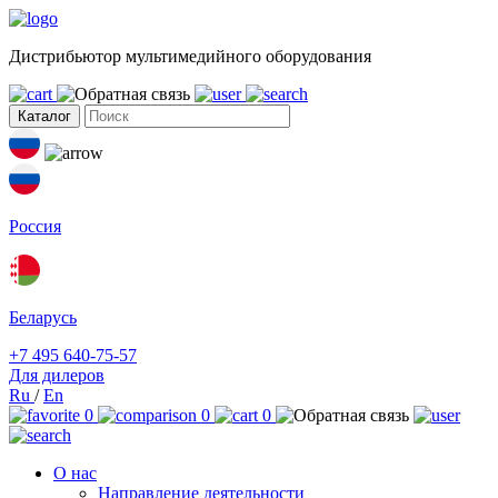
Дистрибьютор мультимедийного оборудования
Каталог
Россия
Беларусь
+7 495 640-75-57
Для дилеров
Ru
/
En
0
0
0
О нас
Направление деятельности