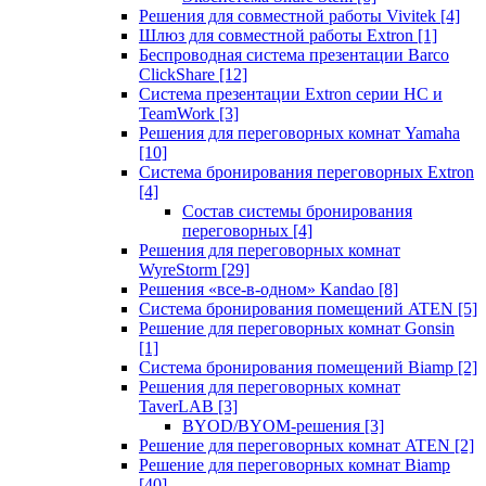
Решения для совместной работы Vivitek
[4]
Шлюз для совместной работы Extron
[1]
Беспроводная система презентации Barco
ClickShare
[12]
Система презентации Extron серии HC и
TeamWork
[3]
Решения для переговорных комнат Yamaha
[10]
Система бронирования переговорных Extron
[4]
Состав системы бронирования
переговорных
[4]
Решения для переговорных комнат
WyreStorm
[29]
Решения «все-в-одном» Kandao
[8]
Система бронирования помещений ATEN
[5]
Решение для переговорных комнат Gonsin
[1]
Система бронирования помещений Biamp
[2]
Решения для переговорных комнат
TaverLAB
[3]
BYOD/BYOM-решения
[3]
Решение для переговорных комнат ATEN
[2]
Решение для переговорных комнат Biamp
[40]