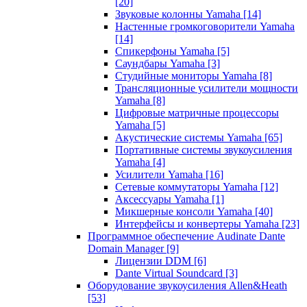
[20]
Звуковые колонны Yamaha
[14]
Настенные громкоговорители Yamaha
[14]
Спикерфоны Yamaha
[5]
Саундбары Yamaha
[3]
Студийные мониторы Yamaha
[8]
Трансляционные усилители мощности
Yamaha
[8]
Цифровые матричные процессоры
Yamaha
[5]
Акустические системы Yamaha
[65]
Портативные системы звукоусиления
Yamaha
[4]
Усилители Yamaha
[16]
Сетевые коммутаторы Yamaha
[12]
Аксессуары Yamaha
[1]
Микшерные консоли Yamaha
[40]
Интерфейсы и конвертеры Yamaha
[23]
Программное обеспечение Audinate Dante
Domain Manager
[9]
Лицензии DDM
[6]
Dante Virtual Soundcard
[3]
Оборудование звукоусиления Allen&Heath
[53]