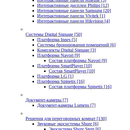
Интерактивные панели Hisense
[3]
Интерактивные дисплеи Philips
[12]
Интерактивные панели Samsung
[20]
Интерактивные панели Vivitek
[1]
Интерактивные панели Hikvision
[4]
Системы Digital Signage
[50]
Платформа Innes
[5]
Системы бронирования помещений
[6]
Комплекты Digital Signage
[3]
Платформа Navori
[9]
Состав платформы Navori
[9]
Платформа SmartPlayer
[10]
Состав SmartPlayer
[10]
Платформа LG
[1]
Платформа Spinetix
[16]
Состав платформы Spinetix
[16]
Документ-камеры
[7]
Документ-камеры Lumens
[7]
Решения для переговорных комнат
[130]
Звуковые экосистемы Shure
[6]
Экосистема Shure Stem
[6]