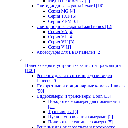
Медиа периметры
[2]
Светодиодные экраны Leyard
[16]
Серия MG
[4]
Серия TXF
[6]
Серия VEM
[6]
Светодиодные экраны LianTronics
[12]
Серия VA
[4]
Серия VL
[4]
Серия VH
[3]
Серия V
[1]
Аксессуары для LED панелей
[2]
Видеокамеры и устройства записи и трансляции
[106]
Решения для захвата и передачи видео
Lumens
[9]
Поворотные и стационарные камеры Lumens
[50]
Видеокамеры и трансиверы Bolin
[33]
Поворотные камеры для помещений
[21]
Трансиверы
[5]
Пульты управления камерами
[2]
Поворотные уличные камеры
[5]
Решения для видеозахвата и потокового