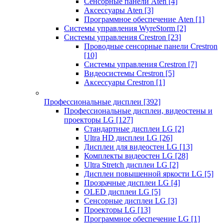
Сенсорные панели Aten
[4]
Аксессуары Aten
[3]
Программное обеспечение Aten
[1]
Системы управления WyreStorm
[2]
Системы управления Crestron
[23]
Проводные сенсорные панели Crestron
[10]
Системы управления Crestron
[7]
Видеосистемы Crestron
[5]
Аксессуары Crestron
[1]
Профессиональные дисплеи
[392]
Профессиональные дисплеи, видеостены и
проекторы LG
[127]
Стандартные дисплеи LG
[2]
Ultra HD дисплеи LG
[26]
Дисплеи для видеостен LG
[13]
Комплекты видеостен LG
[28]
Ultra Stretch дисплеи LG
[2]
Дисплеи повышенной яркости LG
[5]
Прозрачные дисплеи LG
[4]
OLED дисплеи LG
[5]
Сенсорные дисплеи LG
[3]
Проекторы LG
[13]
Программное обеспечение LG
[1]