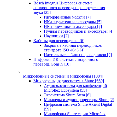
Bosch Integrus Цифровая система
синхронного перевода и распределения
звука
[25]
Интерфейсные модули
[7]
ИК-излучатели и аксессуары
[5]
ИК-приемники и аксессуары
[7]
Пульты переводчиков и аксессуары
[4]
Наушники
[2]
Кабины для переводчика
[6]
Закрытые кабины переводчиков
стандарта ISO 4043
[4]
Настольные кабины переводчиков
[2]
Цифровая ИК система синхронного
перевода Gonsin
[10]
Микрофонные системы и микрофоны
[1084]
Микрофоны, радиосистемы Shure
[660]
Аудиоэкосистема для конференций
Microflex Ecosystem
[55]
Экосистема Shure Stem
[6]
Микшеры и аудиопроцессоры Shure
[2]
Цифровая система Shure Axient Digital
[59]
Микрофоны Shure серии Microflex