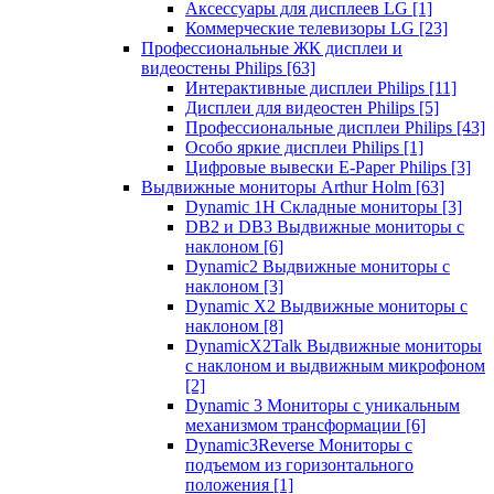
Аксессуары для дисплеев LG
[1]
Коммерческие телевизоры LG
[23]
Профессиональные ЖК дисплеи и
видеостены Philips
[63]
Интерактивные дисплеи Philips
[11]
Дисплеи для видеостен Philips
[5]
Профессиональные дисплеи Philips
[43]
Особо яркие дисплеи Philips
[1]
Цифровые вывески E-Paper Philips
[3]
Выдвижные мониторы Arthur Holm
[63]
Dynamic 1Н Складные мониторы
[3]
DB2 и DB3 Выдвижные мониторы с
наклоном
[6]
Dynamic2 Выдвижные мониторы с
наклоном
[3]
Dynamic X2 Выдвижные мониторы с
наклоном
[8]
DynamicX2Talk Выдвижные мониторы
с наклоном и выдвижным микрофоном
[2]
Dynamic 3 Мониторы с уникальным
механизмом трансформации
[6]
Dynamic3Reverse Мониторы с
подъемом из горизонтального
положения
[1]