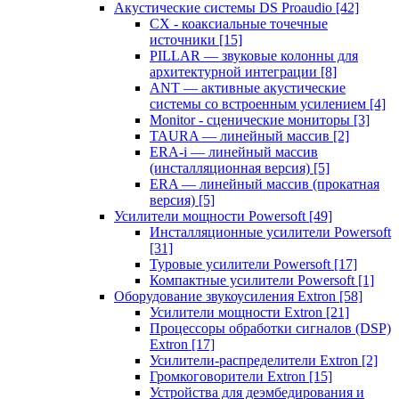
Акустические системы DS Proaudio
[42]
CX - коаксиальные точечные
источники
[15]
PILLAR — звуковые колонны для
архитектурной интеграции
[8]
ANT — активные акустические
системы со встроенным усилением
[4]
Monitor - сценические мониторы
[3]
TAURA — линейный массив
[2]
ERA-i — линейный массив
(инсталляционная версия)
[5]
ERA — линейный массив (прокатная
версия)
[5]
Усилители мощности Powersoft
[49]
Инсталляционные усилители Powersoft
[31]
Туровые усилители Powersoft
[17]
Компактные усилители Powersoft
[1]
Оборудование звукоусиления Extron
[58]
Усилители мощности Extron
[21]
Процессоры обработки сигналов (DSP)
Extron
[17]
Усилители-распределители Extron
[2]
Громкоговорители Extron
[15]
Устройства для деэмбедирования и