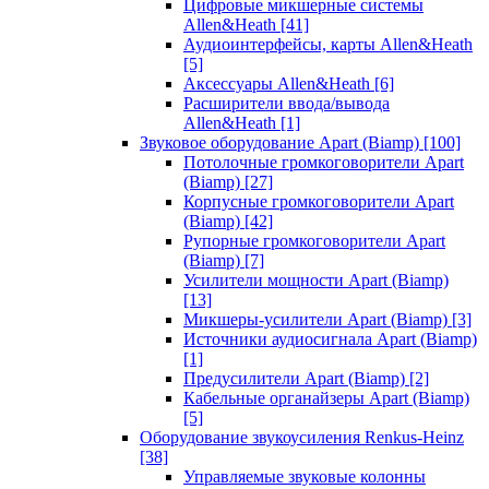
Цифровые микшерные системы
Allen&Heath
[41]
Аудиоинтерфейсы, карты Allen&Heath
[5]
Аксессуары Allen&Heath
[6]
Расширители ввода/вывода
Allen&Heath
[1]
Звуковое оборудование Apart (Biamp)
[100]
Потолочные громкоговорители Apart
(Biamp)
[27]
Корпусные громкоговорители Apart
(Biamp)
[42]
Рупорные громкоговорители Apart
(Biamp)
[7]
Усилители мощности Apart (Biamp)
[13]
Микшеры-усилители Apart (Biamp)
[3]
Источники аудиосигнала Apart (Biamp)
[1]
Предусилители Apart (Biamp)
[2]
Кабельные органайзеры Apart (Biamp)
[5]
Оборудование звукоусиления Renkus-Heinz
[38]
Управляемые звуковые колонны