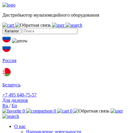
Дистрибьютор мультимедийного оборудования
Каталог
Россия
Беларусь
+7 495 640-75-57
Для дилеров
Ru
/
En
0
0
0
О нас
Направление деятельности