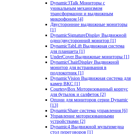
Dynamic3Talk Мониторы с
уникальным механизмом
трансформации и выдвижным
микрофоном
[4]
Двусторонние выдвижные мониторы
[1]
DynamicSignatureDisplay Выдвижной
одно/двусторонний монитор
[1]
DynamicTabLift Выдвижная система
для планшета
[1]
UnderCover Выдвижные мониторы
[1]
DynamicChairDisplay Выдвижной
монитор для встраивания в
подлокотник
[1]
DynamicVision Выдвижная система для
камер ВКС
[1]
CourtesyBox Моторизованный корпус
для бутылок и салфеток
[2]
Опции для мониторов серии Dynamic
[13]
DynamicShare система управления
[6]
Управление моторизованными
устройствами
[2]
Dynamic4 Выдвижной мультимедиа
стол переговоров
[1]