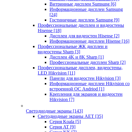
Витринные дисплеи Sumsung
[6]
Информационные дисплеи Samsung
[24]
Гостиничные дисплеи Samsung
[9]
Профессиональные дисплеи и видеостены
Hisense
[18]
Дисплеи для видеостен Hisense
[2]
Информационные дисплеи Hisense
[16]
Профессиональные ЖК дисплеи и
видеостены Sharp
[3]
Дисплеи 4K и 8K Sharp
[1]
Профессиональные дисплеи Sharp
[2]
Профессиональные дисплеи, видеостены,
LED Hikvision
[11]
Панели для видеостен Hikvision
[3]
Информационные дисплеи Hikvision со
встроенной ОС Andriod
[1]
Крепления для экранов и видеостен
Hikvision
[7]
Светодиодные экраны
[143]
Светодиодные экраны AET
[35]
Cерия Koala
[5]
Серия AT
[9]