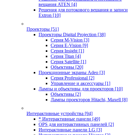
вещания ATEN
[4]
Решения для потокового вещания и записи
Extron
[10]
Проекторы
[51]
Проекторы Digital Projection
[38]
Серия M-Vision
[3]
Серия E-Vision
[9]
Серия Insight
[1]
Серия Titan
[4]
Серия Satellite
[1]
Объективы
[20]
Проекционные экраны Adeo
[3]
Серия Professional
[2]
Управление и аксессуары
[1]
Лампы и объективы для проекторов
[10]
Объективы
[2]
Лампы проекторов Hitachi, Maxell
[8]
Интерактивные устройства
[94]
* Интерактивные панели
[49]
OPS для интерактивных панелей
[2]
Интерактивные панели LG
[3]