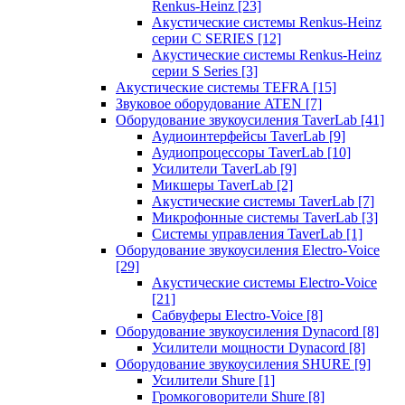
Renkus-Heinz
[23]
Акустические системы Renkus-Heinz
серии C SERIES
[12]
Акустические системы Renkus-Heinz
серии S Series
[3]
Акустические системы TEFRA
[15]
Звуковое оборудование ATEN
[7]
Оборудование звукоусиления TaverLab
[41]
Аудиоинтерфейсы TaverLab
[9]
Аудиопроцессоры TaverLab
[10]
Усилители TaverLab
[9]
Микшеры TaverLab
[2]
Акустические системы TaverLab
[7]
Микрофонные системы TaverLab
[3]
Системы управления TaverLab
[1]
Оборудование звукоусиления Electro-Voice
[29]
Акустические системы Electro-Voice
[21]
Сабвуферы Electro-Voice
[8]
Оборудование звукоусиления Dynacord
[8]
Усилители мощности Dynacord
[8]
Оборудование звукоусиления SHURE
[9]
Усилители Shure
[1]
Громкоговорители Shure
[8]