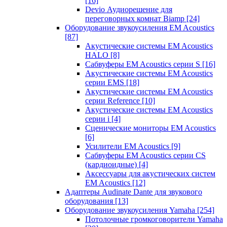
[16]
Devio Аудиорешение для
переговорных комнат Biamp
[24]
Оборудование звукоусиления EM Acoustics
[87]
Акустические системы EM Acoustics
HALO
[8]
Сабвуферы EM Acoustics серии S
[16]
Акустические системы EM Acoustics
серии EMS
[18]
Акустические системы EM Acoustics
серии Reference
[10]
Акустические системы EM Acoustics
серии i
[4]
Сценические мониторы EM Acoustics
[6]
Усилители EM Acoustics
[9]
Сабвуферы EM Acoustics серии CS
(кардиоидные)
[4]
Аксессуары для акустических систем
EM Acoustics
[12]
Адаптеры Audinate Dante для звукового
оборудования
[13]
Оборудование звукоусиления Yamaha
[254]
Потолочные громкоговорители Yamaha