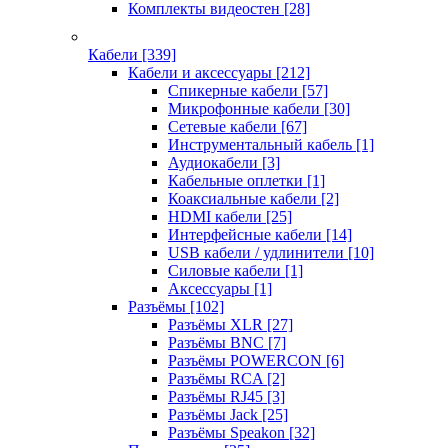
Комплекты видеостен
[28]
Кабели
[339]
Кабели и аксессуары
[212]
Спикерные кабели
[57]
Микрофонные кабели
[30]
Сетевые кабели
[67]
Инструментальный кабель
[1]
Аудиокабели
[3]
Кабельные оплетки
[1]
Коаксиальные кабели
[2]
HDMI кабели
[25]
Интерфейсные кабели
[14]
USB кабели / удлинители
[10]
Силовые кабели
[1]
Аксессуары
[1]
Разъёмы
[102]
Разъёмы XLR
[27]
Разъёмы BNC
[7]
Разъёмы POWERCON
[6]
Разъёмы RCA
[2]
Разъёмы RJ45
[3]
Разъёмы Jack
[25]
Разъёмы Speakon
[32]