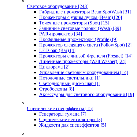
Световое оборудование
[243]
Гибридные прожекторы BeamSpotWash
[31]
Прожекторы с узким лучом (Beam)
[26]
Точечные прожекторы (Spot)
[15]
Заливные световые головы (Wash)
[39]
PAR-прожектор
[34]
Профильные прожекторы (Profile)
[9]
Прожектор следящего света (FollowSpot)
[2]
LED-бар (Bar)
[4]
Прожекторы с линзой Френеля (Fresnel)
[14]
Линейные прожекторы (Wall Washer)
[24]
Циклорама
[2]
Управление световым оборудованием
[14]
Потолочные светильники
[1]
Светодиодный диско-шар
[1]
Стробоскопы
[8]
Аксессуары для светового оборудования
[19]
Сценические спецэффекты
[15]
Генераторы тумана
[7]
Сценические вентиляторы
[3]
Жидкости для спецэффектов
[5]