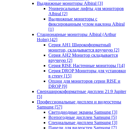
Выдвижные мониторы Albiral
[3]
Универсальные лифты для мониторов
Albiral
[2]
Выдвижные мониторы с
фиксированным углом наклона Albiral
[1]
Стационарные мониторы Albiral (Arthur
Holm)
[42]
Серия AH1 Широкоформатный
монитор, складывается вручную
[2]
Серия AH2 Монитор складывается
вручную
[2]
Серия RISE Настенные мониторы
[14]
Серия DROP Мониторы для установки
в стену
[15]
Опции для мониторов серии RISE и
DROP
[9]
Сверхширокоформатные дисплеи 21:9 Jupiter
[5]
Профессиональные дисплеи и видеостены
Samsung
[57]
Светодиодные экраны Samsung
[3]
Всепогодные дисплеи Samsung
[5]
Специальные дисплеи Samsung
[3]
Панели для видеостен Samsung
[7]