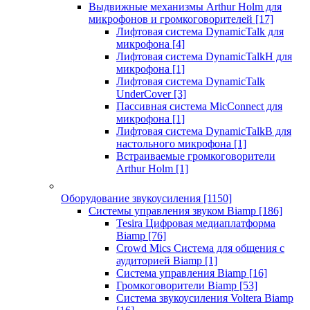
Выдвижные механизмы Arthur Holm для
микрофонов и громкоговорителей
[17]
Лифтовая система DynamicTalk для
микрофона
[4]
Лифтовая система DynamicTalkH для
микрофона
[1]
Лифтовая система DynamicTalk
UnderCover
[3]
Пассивная система MicConnect для
микрофона
[1]
Лифтовая система DynamicTalkB для
настольного микрофона
[1]
Встраиваемые громкоговорители
Arthur Holm
[1]
Оборудование звукоусиления
[1150]
Системы управления звуком Biamp
[186]
Tesira Цифровая медиаплатформа
Biamp
[76]
Crowd Mics Система для общения с
аудиторией Biamp
[1]
Система управления Biamp
[16]
Громкоговорители Biamp
[53]
Система звукоусиления Voltera Biamp