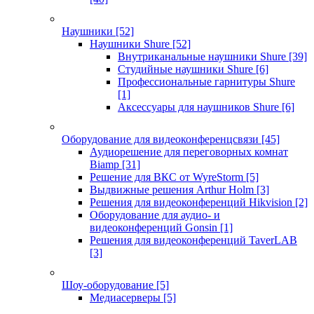
Наушники
[52]
Наушники Shure
[52]
Внутриканальные наушники Shure
[39]
Студийные наушники Shure
[6]
Профессиональные гарнитуры Shure
[1]
Аксессуары для наушников Shure
[6]
Оборудование для видеоконференцсвязи
[45]
Аудиорешение для переговорных комнат
Biamp
[31]
Решение для ВКС от WyreStorm
[5]
Выдвижные решения Arthur Holm
[3]
Решения для видеоконференций Hikvision
[2]
Оборудование для аудио- и
видеоконференций Gonsin
[1]
Решения для видеоконференций TaverLAB
[3]
Шоу-оборудование
[5]
Медиасерверы
[5]