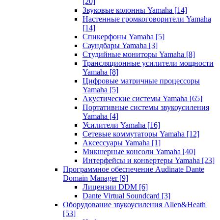
[20]
Звуковые колонны Yamaha
[14]
Настенные громкоговорители Yamaha
[14]
Спикерфоны Yamaha
[5]
Саундбары Yamaha
[3]
Студийные мониторы Yamaha
[8]
Трансляционные усилители мощности
Yamaha
[8]
Цифровые матричные процессоры
Yamaha
[5]
Акустические системы Yamaha
[65]
Портативные системы звукоусиления
Yamaha
[4]
Усилители Yamaha
[16]
Сетевые коммутаторы Yamaha
[12]
Аксессуары Yamaha
[1]
Микшерные консоли Yamaha
[40]
Интерфейсы и конвертеры Yamaha
[23]
Программное обеспечение Audinate Dante
Domain Manager
[9]
Лицензии DDM
[6]
Dante Virtual Soundcard
[3]
Оборудование звукоусиления Allen&Heath
[53]