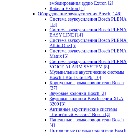
эмбедирования аудио Extron
[2]
Кабели Extron
[1]
Оборудование звукоусиления Bosch
[146]
Система звукоусиления Bosch PLENA
[13]
Система звукоусиления Bosch PLENA
EASY LINE
[14]
Система звукоусиления Bosch PLENA-
All-in-One
[5]
Система звукоусиления Bosch PLENA
Matrix
[5]
Система звукоусиления Bosch PLENA
VOICE ALARM SYSTEM
[8]
Музыкальные акустические системы
Bosch LB6/ LC6/ LP6
[10]
Корпусные громкоговорители Bosch
[37]
Звуковые колонки Bosch
[2]
Звуковые колонки Bosch серии XLA
3200
[3]
Активные акустические системы
"Линейный массив" Bosch
[4]
Панельные громкоговорители Bosch
[4]
Потолочные громкоговорители Bosch