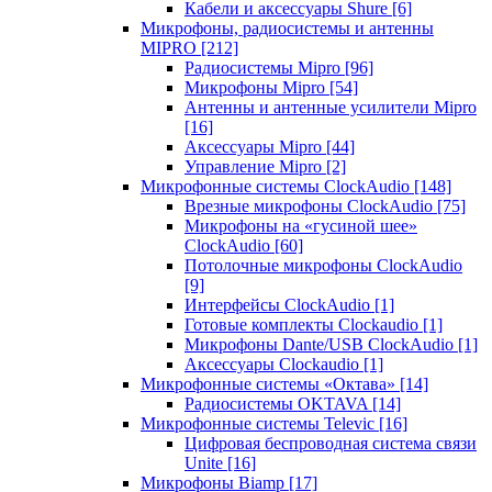
Кабели и аксессуары Shure
[6]
Микрофоны, радиосистемы и антенны
MIPRO
[212]
Радиосистемы Mipro
[96]
Микрофоны Mipro
[54]
Антенны и антенные усилители Mipro
[16]
Аксессуары Mipro
[44]
Управление Mipro
[2]
Микрофонные системы ClockAudio
[148]
Врезные микрофоны ClockAudio
[75]
Микрофоны на «гусиной шее»
ClockAudio
[60]
Потолочные микрофоны ClockAudio
[9]
Интерфейсы ClockAudio
[1]
Готовые комплекты Clockaudio
[1]
Микрофоны Dante/USB ClockAudio
[1]
Аксессуары Clockaudio
[1]
Микрофонные системы «Октава»
[14]
Радиосистемы OKTAVA
[14]
Микрофонные системы Televic
[16]
Цифровая беспроводная система связи
Unite
[16]
Микрофоны Biamp
[17]