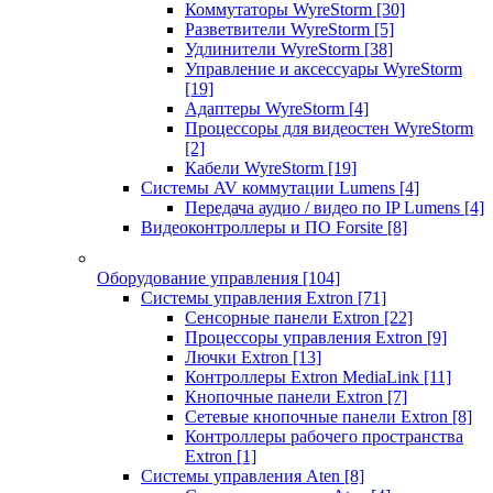
Коммутаторы WyreStorm
[30]
Разветвители WyreStorm
[5]
Удлинители WyreStorm
[38]
Управление и аксессуары WyreStorm
[19]
Адаптеры WyreStorm
[4]
Процессоры для видеостен WyreStorm
[2]
Кабели WyreStorm
[19]
Системы AV коммутации Lumens
[4]
Передача аудио / видео по IP Lumens
[4]
Видеоконтроллеры и ПО Forsite
[8]
Оборудование управления
[104]
Системы управления Extron
[71]
Сенсорные панели Extron
[22]
Процессоры управления Extron
[9]
Лючки Extron
[13]
Контроллеры Extron MediaLink
[11]
Кнопочные панели Extron
[7]
Сетевые кнопочные панели Extron
[8]
Контроллеры рабочего пространства
Extron
[1]
Системы управления Aten
[8]