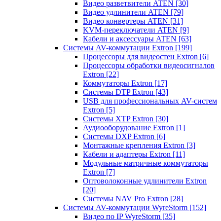
Видео разветвители ATEN
[30]
Видео удлинители ATEN
[79]
Видео конвертеры ATEN
[31]
KVM-переключатели ATEN
[9]
Кабели и аксессуары ATEN
[63]
Системы AV-коммутации Extron
[199]
Процессоры для видеостен Extron
[6]
Процессоры обработки видеосигналов
Extron
[22]
Коммутаторы Extron
[17]
Системы DTP Extron
[43]
USB для профессиональных AV-систем
Extron
[5]
Системы XTP Extron
[30]
Аудиооборудование Extron
[1]
Системы DXP Extron
[6]
Монтажные крепления Extron
[3]
Кабели и адаптеры Extron
[11]
Модульные матричные коммутаторы
Extron
[7]
Оптоволоконные удлинители Extron
[20]
Системы NAV Pro Extron
[28]
Системы AV-коммутации WyreStorm
[152]
Видео по IP WyreStorm
[35]