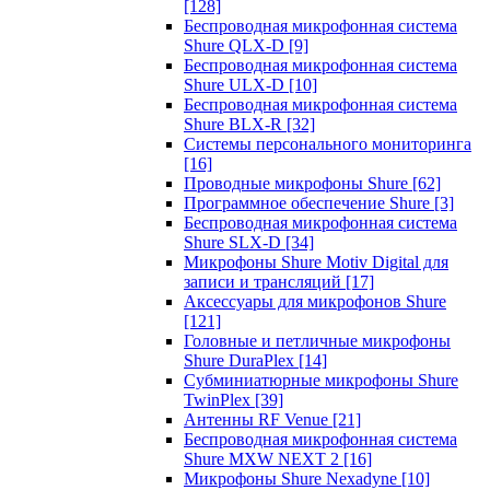
[128]
Беспроводная микрофонная система
Shure QLX-D
[9]
Беспроводная микрофонная система
Shure ULX-D
[10]
Беспроводная микрофонная система
Shure BLX-R
[32]
Системы персонального мониторинга
[16]
Проводные микрофоны Shure
[62]
Программное обеспечение Shure
[3]
Беспроводная микрофонная система
Shure SLX-D
[34]
Микрофоны Shure Motiv Digital для
записи и трансляций
[17]
Аксессуары для микрофонов Shure
[121]
Головные и петличные микрофоны
Shure DuraPlex
[14]
Субминиатюрные микрофоны Shure
TwinPlex
[39]
Антенны RF Venue
[21]
Беспроводная микрофонная система
Shure MXW NEXT 2
[16]
Микрофоны Shure Nexadyne
[10]