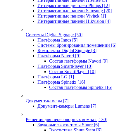
Интерактивные панели Hisense
[3]
Интерактивные дисплеи Philips
[12]
Интерактивные панели Samsung
[20]
Интерактивные панели Vivitek
[1]
Интерактивные панели Hikvision
[4]
Системы Digital Signage
[50]
Платформа Innes
[5]
Системы бронирования помещений
[6]
Комплекты Digital Signage
[3]
Платформа Navori
[9]
Состав платформы Navori
[9]
Платформа SmartPlayer
[10]
Состав SmartPlayer
[10]
Платформа LG
[1]
Платформа Spinetix
[16]
Состав платформы Spinetix
[16]
Документ-камеры
[7]
Документ-камеры Lumens
[7]
Решения для переговорных комнат
[130]
Звуковые экосистемы Shure
[6]
Экосистема Shure Stem
[6]