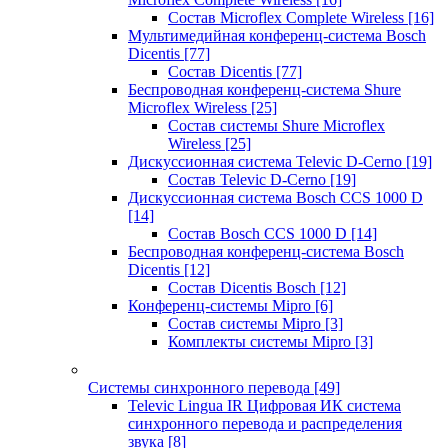
Состав Microflex Complete Wireless
[16]
Мультимедийная конференц-система Bosch
Dicentis
[77]
Состав Dicentis
[77]
Беспроводная конференц-система Shure
Microflex Wireless
[25]
Состав системы Shure Microflex
Wireless
[25]
Дискуссионная система Televic D-Cerno
[19]
Состав Televic D-Cerno
[19]
Дискуссионная система Bosch CCS 1000 D
[14]
Состав Bosch CCS 1000 D
[14]
Беспроводная конференц-система Bosch
Dicentis
[12]
Состав Dicentis Bosch
[12]
Конференц-системы Mipro
[6]
Состав системы Mipro
[3]
Комплекты системы Mipro
[3]
Системы синхронного перевода
[49]
Televic Lingua IR Цифровая ИК система
синхронного перевода и распределения
звука
[8]