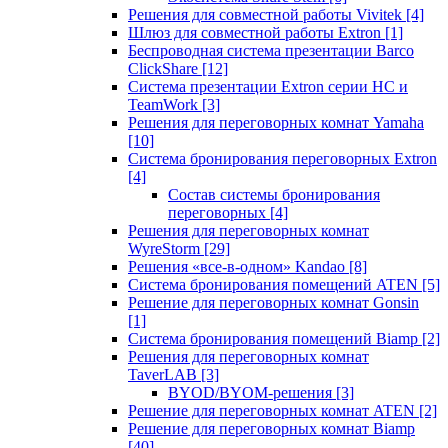
Решения для совместной работы Vivitek
[4]
Шлюз для совместной работы Extron
[1]
Беспроводная система презентации Barco
ClickShare
[12]
Система презентации Extron серии HC и
TeamWork
[3]
Решения для переговорных комнат Yamaha
[10]
Система бронирования переговорных Extron
[4]
Состав системы бронирования
переговорных
[4]
Решения для переговорных комнат
WyreStorm
[29]
Решения «все-в-одном» Kandao
[8]
Система бронирования помещений ATEN
[5]
Решение для переговорных комнат Gonsin
[1]
Система бронирования помещений Biamp
[2]
Решения для переговорных комнат
TaverLAB
[3]
BYOD/BYOM-решения
[3]
Решение для переговорных комнат ATEN
[2]
Решение для переговорных комнат Biamp
[40]