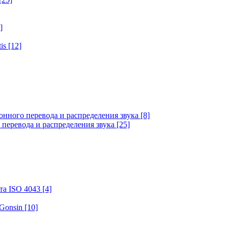
]
tis
[12]
онного перевода и распределения звука
[8]
 перевода и распределения звука
[25]
та ISO 4043
[4]
 Gonsin
[10]