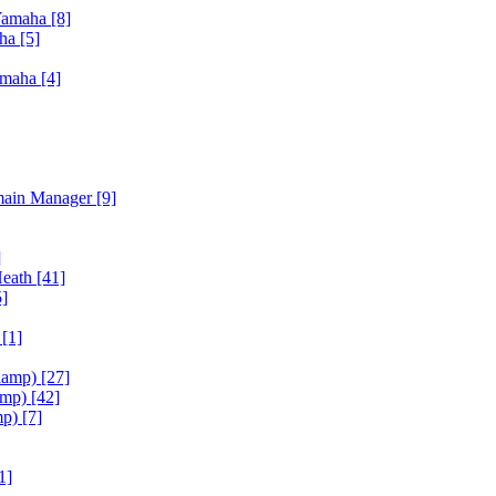
Yamaha
[8]
aha
[5]
amaha
[4]
main Manager
[9]
]
Heath
[41]
5]
h
[1]
iamp)
[27]
amp)
[42]
mp)
[7]
1]