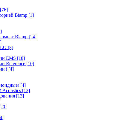
[76]
иторией Biamp
[1]
]
 комнат Biamp
[24]
]
HALO
[8]
ерии EMS
[18]
ии Reference
[10]
ии i
[4]
диоидные)
[4]
 Acoustics
[12]
удования
[13]
[20]
4]