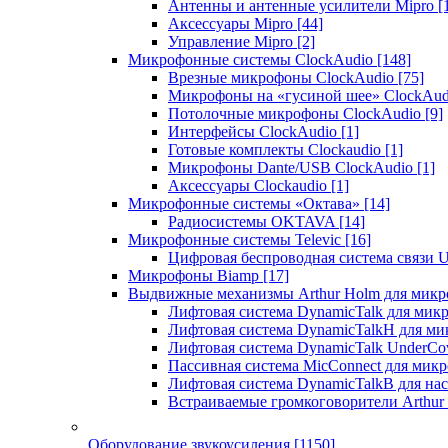
Антенны и антенные усилители Mipro
[
Аксессуары Mipro
[44]
Управление Mipro
[2]
Микрофонные системы ClockAudio
[148]
Врезные микрофоны ClockAudio
[75]
Микрофоны на «гусиной шее» ClockAu
Потолочные микрофоны ClockAudio
[9]
Интерфейсы ClockAudio
[1]
Готовые комплекты Clockaudio
[1]
Микрофоны Dante/USB ClockAudio
[1]
Аксессуары Clockaudio
[1]
Микрофонные системы «Октава»
[14]
Радиосистемы OKTAVA
[14]
Микрофонные системы Televic
[16]
Цифровая беспроводная система связи U
Микрофоны Biamp
[17]
Выдвижные механизмы Arthur Holm для микр
Лифтовая система DynamicTalk для ми
Лифтовая система DynamicTalkH для м
Лифтовая система DynamicTalk UnderCo
Пассивная система MicConnect для мик
Лифтовая система DynamicTalkB для на
Встраиваемые громкоговорители Arthu
Оборудование звукоусиления
[1150]