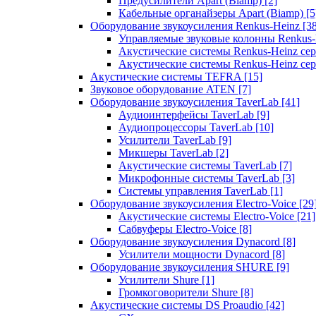
Предусилители Apart (Biamp)
[2]
Кабельные органайзеры Apart (Biamp)
[5
Оборудование звукоусиления Renkus-Heinz
[3
Управляемые звуковые колонны Renkus
Акустические системы Renkus-Heinz с
Акустические системы Renkus-Heinz сер
Акустические системы TEFRA
[15]
Звуковое оборудование ATEN
[7]
Оборудование звукоусиления TaverLab
[41]
Аудиоинтерфейсы TaverLab
[9]
Аудиопроцессоры TaverLab
[10]
Усилители TaverLab
[9]
Микшеры TaverLab
[2]
Акустические системы TaverLab
[7]
Микрофонные системы TaverLab
[3]
Системы управления TaverLab
[1]
Оборудование звукоусиления Electro-Voice
[29
Акустические системы Electro-Voice
[21]
Сабвуферы Electro-Voice
[8]
Оборудование звукоусиления Dynacord
[8]
Усилители мощности Dynacord
[8]
Оборудование звукоусиления SHURE
[9]
Усилители Shure
[1]
Громкоговорители Shure
[8]
Акустические системы DS Proaudio
[42]