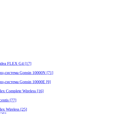
fidea FLEX G4
[17]
нц-система Gonsin 10000N
[71]
нц-система Gonsin 10000E
[9]
ex Complete Wireless
[16]
entis
[77]
ex Wireless
[25]
[25]