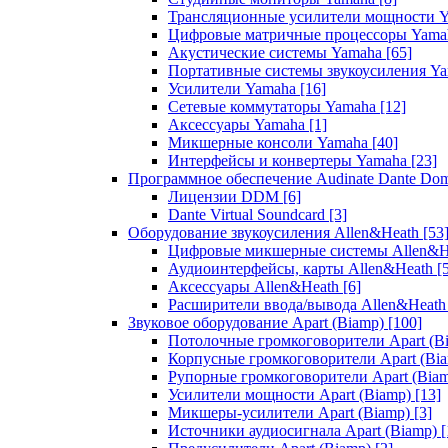
Трансляционные усилители мощности 
Цифровые матричные процессоры Yam
Акустические системы Yamaha
[65]
Портативные системы звукоусиления Y
Усилители Yamaha
[16]
Сетевые коммутаторы Yamaha
[12]
Аксессуары Yamaha
[1]
Микшерные консоли Yamaha
[40]
Интерфейсы и конвертеры Yamaha
[23]
Программное обеспечение Audinate Dante Do
Лицензии DDM
[6]
Dante Virtual Soundcard
[3]
Оборудование звукоусиления Allen&Heath
[53
Цифровые микшерные системы Allen&
Аудиоинтерфейсы, карты Allen&Heath
[
Аксессуары Allen&Heath
[6]
Расширители ввода/вывода Allen&Heat
Звуковое оборудование Apart (Biamp)
[100]
Потолочные громкоговорители Apart (B
Корпусные громкоговорители Apart (Bi
Рупорные громкоговорители Apart (Bia
Усилители мощности Apart (Biamp)
[13]
Микшеры-усилители Apart (Biamp)
[3]
Источники аудиосигнала Apart (Biamp)
[