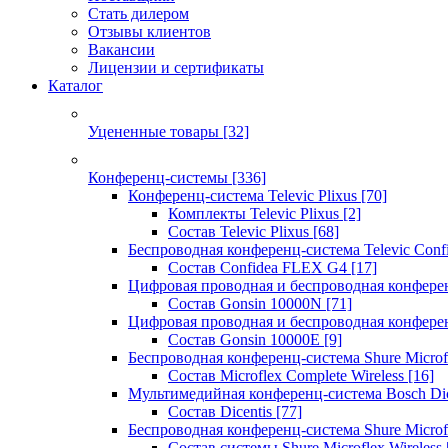
Стать дилером
Отзывы клиентов
Вакансии
Лицензии и сертификаты
Каталог
Уцененные товары
[32]
Конференц-системы
[336]
Конференц-система Televic Plixus
[70]
Комплекты Televic Plixus
[2]
Состав Televic Plixus
[68]
Беспроводная конференц-система Televic Con
Состав Confidea FLEX G4
[17]
Цифровая проводная и беспроводная конфере
Состав Gonsin 10000N
[71]
Цифровая проводная и беспроводная конфере
Состав Gonsin 10000E
[9]
Беспроводная конференц-система Shure Microfl
Состав Microflex Complete Wireless
[16]
Мультимедийная конференц-система Bosch Dic
Состав Dicentis
[77]
Беспроводная конференц-система Shure Microfl
Состав системы Shure Microflex Wireless