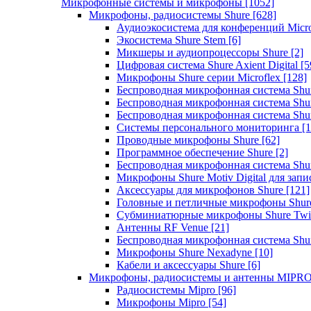
Микрофонные системы и микрофоны
[1052]
Микрофоны, радиосистемы Shure
[628]
Аудиоэкосистема для конференций Micro
Экосистема Shure Stem
[6]
Микшеры и аудиопроцессоры Shure
[2]
Цифровая система Shure Axient Digital
[5
Микрофоны Shure серии Microflex
[128]
Беспроводная микрофонная система Sh
Беспроводная микрофонная система Sh
Беспроводная микрофонная система Sh
Системы персонального мониторинга
[1
Проводные микрофоны Shure
[62]
Программное обеспечение Shure
[2]
Беспроводная микрофонная система Sh
Микрофоны Shure Motiv Digital для зап
Аксессуары для микрофонов Shure
[121]
Головные и петличные микрофоны Shur
Субминиатюрные микрофоны Shure Twi
Антенны RF Venue
[21]
Беспроводная микрофонная система S
Микрофоны Shure Nexadyne
[10]
Кабели и аксессуары Shure
[6]
Микрофоны, радиосистемы и антенны MIPR
Радиосистемы Mipro
[96]
Микрофоны Mipro
[54]