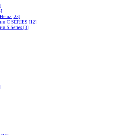
]
8]
-Heinz
[23]
ерии C SERIES
[12]
ии S Series
[3]
]