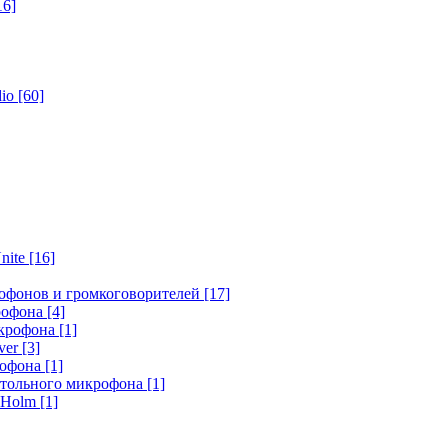
16]
dio
[60]
nite
[16]
офонов и громкоговорителей
[17]
крофона
[4]
икрофона
[1]
ver
[3]
рофона
[1]
стольного микрофона
[1]
r Holm
[1]