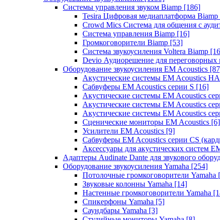
Системы управления звуком Biamp
[186]
Tesira Цифровая медиаплатформа Biamp
Crowd Mics Система для общения с ауд
Система управления Biamp
[16]
Громкоговорители Biamp
[53]
Система звукоусиления Voltera Biamp
[16
Devio Аудиорешение для переговорных
Оборудование звукоусиления EM Acoustics
[87
Акустические системы EM Acoustics 
Сабвуферы EM Acoustics серии S
[16]
Акустические системы EM Acoustics с
Акустические системы EM Acoustics сер
Акустические системы EM Acoustics сер
Сценические мониторы EM Acoustics
[6]
Усилители EM Acoustics
[9]
Сабвуферы EM Acoustics серии CS (кар
Аксессуары для акустических систем EM
Адаптеры Audinate Dante для звукового обор
Оборудование звукоусиления Yamaha
[254]
Потолочные громкоговорители Yamaha
Звуковые колонны Yamaha
[14]
Настенные громкоговорители Yamaha
[1
Спикерфоны Yamaha
[5]
Саундбары Yamaha
[3]
Студийные мониторы Yamaha
[8]