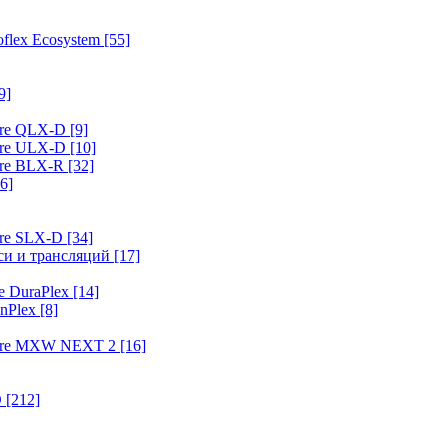
flex Ecosystem
[55]
9]
ure QLX-D
[9]
ure ULX-D
[10]
ure BLX-R
[32]
6]
ure SLX-D
[34]
иси и трансляций
[17]
e DuraPlex
[14]
nPlex
[8]
hure MXW NEXT 2
[16]
O
[212]