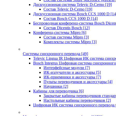
Дискуссионная система Televic D-Cerno
[19]
Состав Televic D-Cerno
[19]
Дискуссионная система Bosch CCS 1000 D
[14
Состав Bosch CCS 1000 D
[14]
Беспроводная конференц-система Bosch Dicen
Состав Dicentis Bosch
[12]
Конференц-системы Mipro
[6]
Состав системы Mipro
[3]
Комплекты системы Mipro
[3]
Системы синхронного перевода
[49]
Televic Lingua IR Цифровая ИК система синхр
Bosch Integrus Цифровая система синхронного
Интерфейсные модули
[7]
ИК-излучатели и аксессуары
[5]
ИК-приемники и аксессуары
[7]
Пульты переводчиков и аксессуары
[4]
Наушники
[2]
Кабины для переводчика
[6]
Закрытые кабины переводчиков стандар
Настольные кабины переводчиков
[2]
Цифровая ИК система синхронного перевода