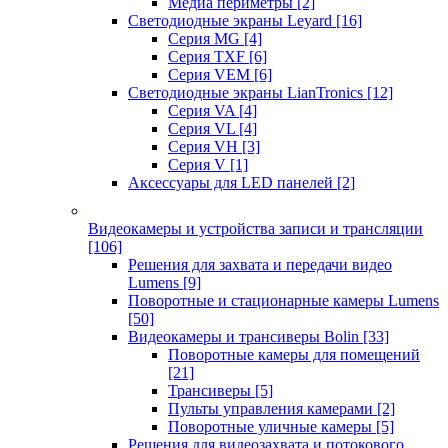
Медиа периметры
[2]
Светодиодные экраны Leyard
[16]
Серия MG
[4]
Серия TXF
[6]
Серия VEM
[6]
Светодиодные экраны LianTronics
[12]
Серия VA
[4]
Серия VL
[4]
Серия VH
[3]
Серия V
[1]
Аксессуары для LED панелей
[2]
Видеокамеры и устройства записи и трансляции
[106]
Решения для захвата и передачи видео
Lumens
[9]
Поворотные и стационарные камеры Lumens
[50]
Видеокамеры и трансиверы Bolin
[33]
Поворотные камеры для помещений
[21]
Трансиверы
[5]
Пульты управления камерами
[2]
Поворотные уличные камеры
[5]
Решения для видеозахвата и потокового