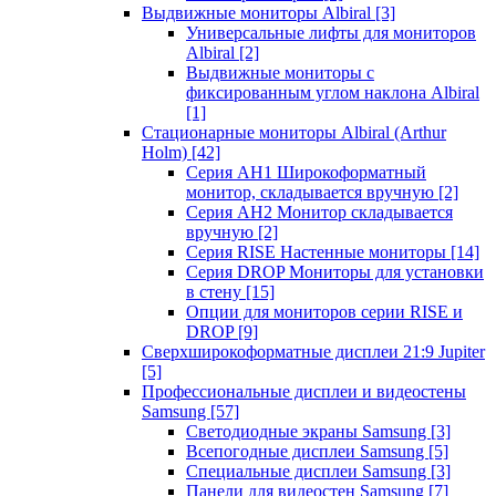
Выдвижные мониторы Albiral
[3]
Универсальные лифты для мониторов
Albiral
[2]
Выдвижные мониторы с
фиксированным углом наклона Albiral
[1]
Стационарные мониторы Albiral (Arthur
Holm)
[42]
Серия AH1 Широкоформатный
монитор, складывается вручную
[2]
Серия AH2 Монитор складывается
вручную
[2]
Серия RISE Настенные мониторы
[14]
Серия DROP Мониторы для установки
в стену
[15]
Опции для мониторов серии RISE и
DROP
[9]
Сверхширокоформатные дисплеи 21:9 Jupiter
[5]
Профессиональные дисплеи и видеостены
Samsung
[57]
Светодиодные экраны Samsung
[3]
Всепогодные дисплеи Samsung
[5]
Специальные дисплеи Samsung
[3]
Панели для видеостен Samsung
[7]