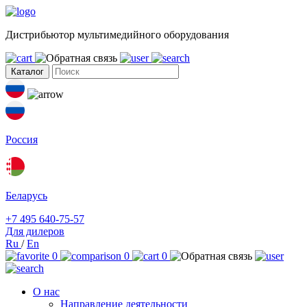
Дистрибьютор мультимедийного оборудования
Каталог
Россия
Беларусь
+7 495 640-75-57
Для дилеров
Ru
/
En
0
0
0
О нас
Направление деятельности