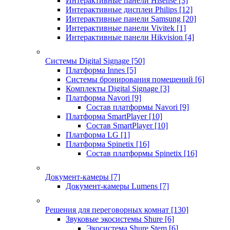
Интерактивные панели Hisense
[3]
Интерактивные дисплеи Philips
[12]
Интерактивные панели Samsung
[20]
Интерактивные панели Vivitek
[1]
Интерактивные панели Hikvision
[4]
Системы Digital Signage
[50]
Платформа Innes
[5]
Системы бронирования помещений
[6]
Комплекты Digital Signage
[3]
Платформа Navori
[9]
Состав платформы Navori
[9]
Платформа SmartPlayer
[10]
Состав SmartPlayer
[10]
Платформа LG
[1]
Платформа Spinetix
[16]
Состав платформы Spinetix
[16]
Документ-камеры
[7]
Документ-камеры Lumens
[7]
Решения для переговорных комнат
[130]
Звуковые экосистемы Shure
[6]
Экосистема Shure Stem
[6]