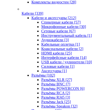
Комплекты видеостен
[28]
Кабели
[339]
Кабели и аксессуары
[212]
Спикерные кабели
[57]
Микрофонные кабели
[30]
Сетевые кабели
[67]
Инструментальный кабель
[1]
Аудиокабели
[3]
Кабельные оплетки
[1]
Коаксиальные кабели
[2]
HDMI кабели
[25]
Интерфейсные кабели
[14]
USB кабели / удлинители
[10]
Силовые кабели
[1]
Аксессуары
[1]
Разъёмы
[102]
Разъёмы XLR
[27]
Разъёмы BNC
[7]
Разъёмы POWERCON
[6]
Разъёмы RCA
[2]
Разъёмы RJ45
[3]
Разъёмы Jack
[25]
Разъёмы Speakon
[32]