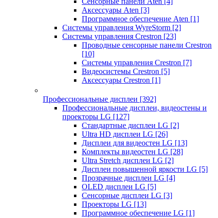
Сенсорные панели Aten
[4]
Аксессуары Aten
[3]
Программное обеспечение Aten
[1]
Системы управления WyreStorm
[2]
Системы управления Crestron
[23]
Проводные сенсорные панели Crestron
[10]
Системы управления Crestron
[7]
Видеосистемы Crestron
[5]
Аксессуары Crestron
[1]
Профессиональные дисплеи
[392]
Профессиональные дисплеи, видеостены и
проекторы LG
[127]
Стандартные дисплеи LG
[2]
Ultra HD дисплеи LG
[26]
Дисплеи для видеостен LG
[13]
Комплекты видеостен LG
[28]
Ultra Stretch дисплеи LG
[2]
Дисплеи повышенной яркости LG
[5]
Прозрачные дисплеи LG
[4]
OLED дисплеи LG
[5]
Сенсорные дисплеи LG
[3]
Проекторы LG
[13]
Программное обеспечение LG
[1]