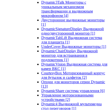
Dynamic3Talk Мониторы с
уникальным механизмом
трансформации и выдвижным
микрофоном
[4]
Двусторонние выдвижные мониторы
[1]
DynamicSignatureDisplay Выдвижной
одно/двусторонний монитор
[1]
DynamicTabLift Выдвижная система
для планшета
[1]
UnderCover Выдвижные мониторы
[1]
DynamicChairDisplay Выдвижной
монитор для встраивания в
подлокотник
[1]
DynamicVision Выдвижная система для
камер ВКС
[1]
CourtesyBox Моторизованный корпус
для бутылок и салфеток
[2]
Опции для мониторов серии Dynamic
[13]
DynamicShare система управления
[6]
Управление моторизованными
устройствами
[2]
Dynamic4 Выдвижной мультимедиа
стол переговоров
[1]