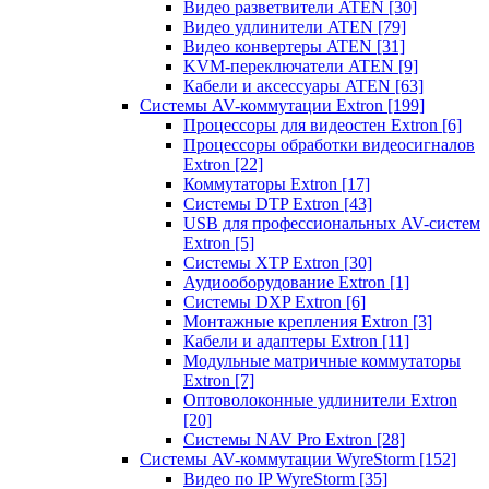
Видео разветвители ATEN
[30]
Видео удлинители ATEN
[79]
Видео конвертеры ATEN
[31]
KVM-переключатели ATEN
[9]
Кабели и аксессуары ATEN
[63]
Системы AV-коммутации Extron
[199]
Процессоры для видеостен Extron
[6]
Процессоры обработки видеосигналов
Extron
[22]
Коммутаторы Extron
[17]
Системы DTP Extron
[43]
USB для профессиональных AV-систем
Extron
[5]
Системы XTP Extron
[30]
Аудиооборудование Extron
[1]
Системы DXP Extron
[6]
Монтажные крепления Extron
[3]
Кабели и адаптеры Extron
[11]
Модульные матричные коммутаторы
Extron
[7]
Оптоволоконные удлинители Extron
[20]
Системы NAV Pro Extron
[28]
Системы AV-коммутации WyreStorm
[152]
Видео по IP WyreStorm
[35]