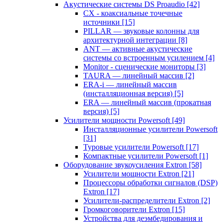
Акустические системы DS Proaudio
[42]
CX - коаксиальные точечные
источники
[15]
PILLAR — звуковые колонны для
архитектурной интеграции
[8]
ANT — активные акустические
системы со встроенным усилением
[4]
Monitor - сценические мониторы
[3]
TAURA — линейный массив
[2]
ERA-i — линейный массив
(инсталляционная версия)
[5]
ERA — линейный массив (прокатная
версия)
[5]
Усилители мощности Powersoft
[49]
Инсталляционные усилители Powersoft
[31]
Туровые усилители Powersoft
[17]
Компактные усилители Powersoft
[1]
Оборудование звукоусиления Extron
[58]
Усилители мощности Extron
[21]
Процессоры обработки сигналов (DSP)
Extron
[17]
Усилители-распределители Extron
[2]
Громкоговорители Extron
[15]
Устройства для деэмбедирования и