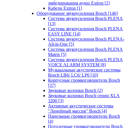
эмбедирования аудио Extron
[2]
Кабели Extron
[1]
Оборудование звукоусиления Bosch
[146]
Система звукоусиления Bosch PLENA
[13]
Система звукоусиления Bosch PLENA
EASY LINE
[14]
Система звукоусиления Bosch PLENA-
All-in-One
[5]
Система звукоусиления Bosch PLENA
Matrix
[5]
Система звукоусиления Bosch PLENA
VOICE ALARM SYSTEM
[8]
Музыкальные акустические системы
Bosch LB6/ LC6/ LP6
[10]
Корпусные громкоговорители Bosch
[37]
Звуковые колонки Bosch
[2]
Звуковые колонки Bosch серии XLA
3200
[3]
Активные акустические системы
"Линейный массив" Bosch
[4]
Панельные громкоговорители Bosch
[4]
Потолочные громкоговорители Bosch