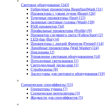
Световое оборудование
[243]
Гибридные прожекторы BeamSpotWash
[31]
Прожекторы с узким лучом (Beam)
[26]
Точечные прожекторы (Spot)
[15]
Заливные световые головы (Wash)
[39]
PAR-прожектор
[34]
Профильные прожекторы (Profile)
[9]
Прожектор следящего света (FollowSpot)
[2]
LED-бар (Bar)
[4]
Прожекторы с линзой Френеля (Fresnel)
[14]
Линейные прожекторы (Wall Washer)
[24]
Циклорама
[2]
Управление световым оборудованием
[14]
Потолочные светильники
[1]
Светодиодный диско-шар
[1]
Стробоскопы
[8]
Аксессуары для светового оборудования
[19]
Сценические спецэффекты
[15]
Генераторы тумана
[7]
Сценические вентиляторы
[3]
Жидкости для спецэффектов
[5]