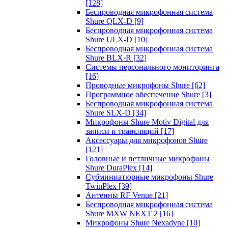
[128]
Беспроводная микрофонная система
Shure QLX-D
[9]
Беспроводная микрофонная система
Shure ULX-D
[10]
Беспроводная микрофонная система
Shure BLX-R
[32]
Системы персонального мониторинга
[16]
Проводные микрофоны Shure
[62]
Программное обеспечение Shure
[3]
Беспроводная микрофонная система
Shure SLX-D
[34]
Микрофоны Shure Motiv Digital для
записи и трансляций
[17]
Аксессуары для микрофонов Shure
[121]
Головные и петличные микрофоны
Shure DuraPlex
[14]
Субминиатюрные микрофоны Shure
TwinPlex
[39]
Антенны RF Venue
[21]
Беспроводная микрофонная система
Shure MXW NEXT 2
[16]
Микрофоны Shure Nexadyne
[10]