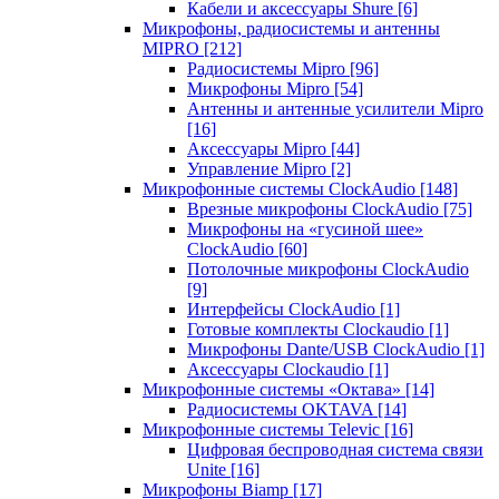
Кабели и аксессуары Shure
[6]
Микрофоны, радиосистемы и антенны
MIPRO
[212]
Радиосистемы Mipro
[96]
Микрофоны Mipro
[54]
Антенны и антенные усилители Mipro
[16]
Аксессуары Mipro
[44]
Управление Mipro
[2]
Микрофонные системы ClockAudio
[148]
Врезные микрофоны ClockAudio
[75]
Микрофоны на «гусиной шее»
ClockAudio
[60]
Потолочные микрофоны ClockAudio
[9]
Интерфейсы ClockAudio
[1]
Готовые комплекты Clockaudio
[1]
Микрофоны Dante/USB ClockAudio
[1]
Аксессуары Clockaudio
[1]
Микрофонные системы «Октава»
[14]
Радиосистемы OKTAVA
[14]
Микрофонные системы Televic
[16]
Цифровая беспроводная система связи
Unite
[16]
Микрофоны Biamp
[17]