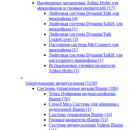
Выдвижные механизмы Arthur Holm для
микрофонов и громкоговорителей
[17]
Лифтовая система DynamicTalk для
микрофона
[4]
Лифтовая система DynamicTalkH для
микрофона
[1]
Лифтовая система DynamicTalk
UnderCover
[3]
Пассивная система MicConnect для
микрофона
[1]
Лифтовая система DynamicTalkB для
настольного микрофона
[1]
Встраиваемые громкоговорители
Arthur Holm
[1]
Оборудование звукоусиления
[1150]
Системы управления звуком Biamp
[186]
Tesira Цифровая медиаплатформа
Biamp
[76]
Crowd Mics Система для общения с
аудиторией Biamp
[1]
Система управления Biamp
[16]
Громкоговорители Biamp
[53]
Система звукоусиления Voltera Biamp