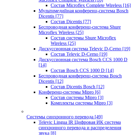
Состав Microflex Complete Wireless
[16]
Мультимедийная конференц-система Bosch
Dicentis
[77]
Состав Dicentis
[77]
Беспроводная конференц-система Shure
Microflex Wireless
[25]
Состав системы Shure Microflex
Wireless
[25]
Дискуссионная система Televic D-Cerno
[19]
Состав Televic D-Cerno
[19]
Дискуссионная система Bosch CCS 1000 D
[14]
Состав Bosch CCS 1000 D
[14]
Беспроводная конференц-система Bosch
Dicentis
[12]
Состав Dicentis Bosch
[12]
Конференц-системы Mipro
[6]
Состав системы Mipro
[3]
Комплекты системы Mipro
[3]
Системы синхронного перевода
[49]
Televic Lingua IR Цифровая ИК система
синхронного перевода и распределения
звука
[8]