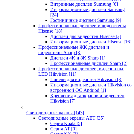
Витринные дисплеи Sumsung
[6]
Информационные дисплеи Samsung
[24]
Гостиничные дисплеи Samsung
[9]
Профессиональные дисплеи и видеостены
Hisense
[18]
Дисплеи для видеостен Hisense
[2]
Информационные дисплеи Hisense
[16]
Профессиональные ЖК дисплеи и
видеостены Sharp
[3]
Дисплеи 4K и 8K Sharp
[1]
Профессиональные дисплеи Sharp
[2]
Профессиональные дисплеи, видеостены,
LED Hikvision
[11]
Панели для видеостен Hikvision
[3]
Информационные дисплеи Hikvision со
встроенной ОС Andriod
[1]
Крепления для экранов и видеостен
Hikvision
[7]
Светодиодные экраны
[143]
Светодиодные экраны AET
[35]
Cерия Koala
[5]
Серия AT
[9]