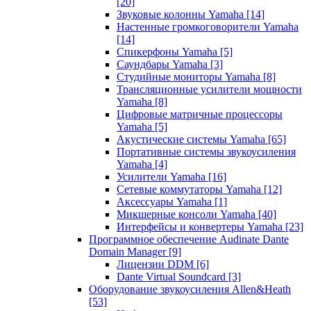
[20]
Звуковые колонны Yamaha
[14]
Настенные громкоговорители Yamaha
[14]
Спикерфоны Yamaha
[5]
Саундбары Yamaha
[3]
Студийные мониторы Yamaha
[8]
Трансляционные усилители мощности
Yamaha
[8]
Цифровые матричные процессоры
Yamaha
[5]
Акустические системы Yamaha
[65]
Портативные системы звукоусиления
Yamaha
[4]
Усилители Yamaha
[16]
Сетевые коммутаторы Yamaha
[12]
Аксессуары Yamaha
[1]
Микшерные консоли Yamaha
[40]
Интерфейсы и конвертеры Yamaha
[23]
Программное обеспечение Audinate Dante
Domain Manager
[9]
Лицензии DDM
[6]
Dante Virtual Soundcard
[3]
Оборудование звукоусиления Allen&Heath
[53]