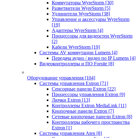
Коммутаторы WyreStorm
[30]
Разветвители WyreStorm
[5]
Удлинители WyreStorm
[38]
Управление и аксессуары WyreStorm
[19]
Адаптеры WyreStorm
[4]
Процессоры для видеостен WyreStorm
[2]
Кабели WyreStorm
[19]
Системы AV коммутации Lumens
[4]
Передача аудио / видео по IP Lumens
[4]
Видеоконтроллеры и ПО Forsite
[8]
Оборудование управления
[104]
Системы управления Extron
[71]
Сенсорные панели Extron
[22]
Процессоры управления Extron
[9]
Лючки Extron
[13]
Контроллеры Extron MediaLink
[11]
Кнопочные панели Extron
[7]
Сетевые кнопочные панели Extron
[8]
Контроллеры рабочего пространства
Extron
[1]
Системы управления Aten
[8]