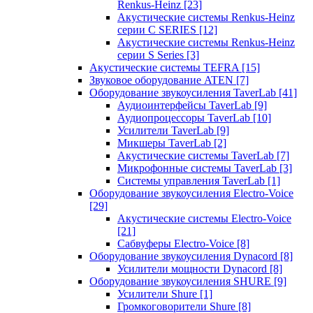
Renkus-Heinz
[23]
Акустические системы Renkus-Heinz
серии C SERIES
[12]
Акустические системы Renkus-Heinz
серии S Series
[3]
Акустические системы TEFRA
[15]
Звуковое оборудование ATEN
[7]
Оборудование звукоусиления TaverLab
[41]
Аудиоинтерфейсы TaverLab
[9]
Аудиопроцессоры TaverLab
[10]
Усилители TaverLab
[9]
Микшеры TaverLab
[2]
Акустические системы TaverLab
[7]
Микрофонные системы TaverLab
[3]
Системы управления TaverLab
[1]
Оборудование звукоусиления Electro-Voice
[29]
Акустические системы Electro-Voice
[21]
Сабвуферы Electro-Voice
[8]
Оборудование звукоусиления Dynacord
[8]
Усилители мощности Dynacord
[8]
Оборудование звукоусиления SHURE
[9]
Усилители Shure
[1]
Громкоговорители Shure
[8]