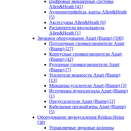
Цифровые микшерные системы
Allen&Heath
[41]
Аудиоинтерфейсы, карты Allen&Heath
[5]
Аксессуары Allen&Heath
[6]
Расширители ввода/вывода
Allen&Heath
[1]
Звуковое оборудование Apart (Biamp)
[100]
Потолочные громкоговорители Apart
(Biamp)
[27]
Корпусные громкоговорители Apart
(Biamp)
[42]
Рупорные громкоговорители Apart
(Biamp)
[7]
Усилители мощности Apart (Biamp)
[13]
Микшеры-усилители Apart (Biamp)
[3]
Источники аудиосигнала Apart (Biamp)
[1]
Предусилители Apart (Biamp)
[2]
Кабельные органайзеры Apart (Biamp)
[5]
Оборудование звукоусиления Renkus-Heinz
[38]
Управляемые звуковые колонны