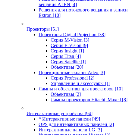
вещания ATEN
[4]
Решения для потокового вещания и записи
Extron
[10]
Проекторы
[51]
Проекторы Digital Projection
[38]
Серия M-Vision
[3]
Серия E-Vision
[9]
Серия Insight
[1]
Серия Titan
[4]
Серия Satellite
[1]
Объективы
[20]
Проекционные экраны Adeo
[3]
Серия Professional
[2]
Управление и аксессуары
[1]
Лампы и объективы для проекторов
[10]
Объективы
[2]
Лампы проекторов Hitachi, Maxell
[8]
Интерактивные устройства
[94]
* Интерактивные панели
[49]
OPS для интерактивных панелей
[2]
Интерактивные панели LG
[3]