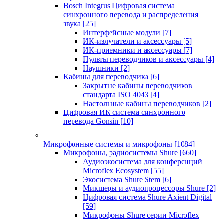
Bosch Integrus Цифровая система
синхронного перевода и распределения
звука
[25]
Интерфейсные модули
[7]
ИК-излучатели и аксессуары
[5]
ИК-приемники и аксессуары
[7]
Пульты переводчиков и аксессуары
[4]
Наушники
[2]
Кабины для переводчика
[6]
Закрытые кабины переводчиков
стандарта ISO 4043
[4]
Настольные кабины переводчиков
[2]
Цифровая ИК система синхронного
перевода Gonsin
[10]
Микрофонные системы и микрофоны
[1084]
Микрофоны, радиосистемы Shure
[660]
Аудиоэкосистема для конференций
Microflex Ecosystem
[55]
Экосистема Shure Stem
[6]
Микшеры и аудиопроцессоры Shure
[2]
Цифровая система Shure Axient Digital
[59]
Микрофоны Shure серии Microflex