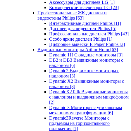
Аксессуары для дисплеев LG
[1]
Коммерческие телевизоры LG
[23]
Профессиональные ЖК дисплеи и
видеостены Philips
[63]
Интерактивные дисплеи Philips
[11]
Дисплеи для видеостен Philips
[5]
Профессиональные дисплеи Philips
[43]
Особо яркие дисплеи Philips
[1]
Цифровые вывески E-Paper Philips
[3]
Выдвижные мониторы Arthur Holm
[63]
Dynamic 1Н Складные мониторы
[3]
DB2 и DB3 Выдвижные мониторы с
наклоном
[6]
Dynamic2 Выдвижные мониторы с
наклоном
[3]
Dynamic X2 Выдвижные мониторы с
наклоном
[8]
DynamicX2Talk Выдвижные мониторы
с наклоном и выдвижным микрофоном
[2]
Dynamic 3 Мониторы с уникальным
механизмом трансформации
[6]
Dynamic3Reverse Мониторы с
подъемом из горизонтального
положения
[1]