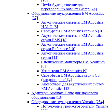
[16]
Devio Аудиорешение для
переговорных комнат Biamp
[24]
Оборудование звукоусиления EM Acoustics
[87]
Акустические системы EM Acoustics
HALO
[8]
Сабвуферы EM Acoustics серии S
[16]
Акустические системы EM Acoustics
серии EMS
[18]
Акустические системы EM Acoustics
серии Reference
[10]
Акустические системы EM Acoustics
серии i
[4]
Сценические мониторы EM Acoustics
[6]
Усилители EM Acoustics
[9]
Сабвуферы EM Acoustics серии CS
(кардиоидные)
[4]
Аксессуары для акустических систем
EM Acoustics
[12]
Адаптеры Audinate Dante для звукового
оборудования
[13]
Оборудование звукоусиления Yamaha
[254]
Потолочные громкоговорители Yamaha