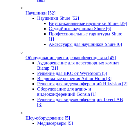
Наушники
[52]
Наушники Shure
[52]
Внутриканальные наушники Shure
[39]
Студийные наушники Shure
[6]
Профессиональные гарнитуры Shure
[1]
Аксессуары для наушников Shure
[6]
Оборудование для видеоконференцсвязи
[45]
Аудиорешение для переговорных комнат
Biamp
[31]
Решение для ВКС от WyreStorm
[5]
Выдвижные решения Arthur Holm
[3]
Решения для видеоконференций Hikvision
[2]
Оборудование для аудио- и
видеоконференций Gonsin
[1]
Решения для видеоконференций TaverLAB
[3]
Шоу-оборудование
[5]
Медиасерверы
[5]