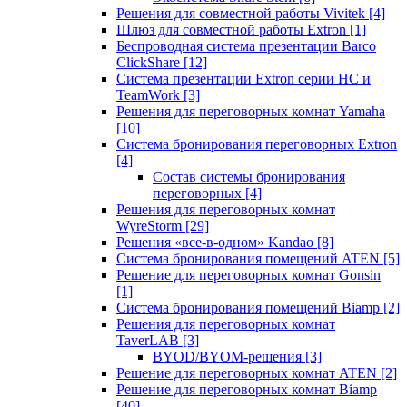
Решения для совместной работы Vivitek
[4]
Шлюз для совместной работы Extron
[1]
Беспроводная система презентации Barco
ClickShare
[12]
Система презентации Extron серии HC и
TeamWork
[3]
Решения для переговорных комнат Yamaha
[10]
Система бронирования переговорных Extron
[4]
Состав системы бронирования
переговорных
[4]
Решения для переговорных комнат
WyreStorm
[29]
Решения «все-в-одном» Kandao
[8]
Система бронирования помещений ATEN
[5]
Решение для переговорных комнат Gonsin
[1]
Система бронирования помещений Biamp
[2]
Решения для переговорных комнат
TaverLAB
[3]
BYOD/BYOM-решения
[3]
Решение для переговорных комнат ATEN
[2]
Решение для переговорных комнат Biamp
[40]