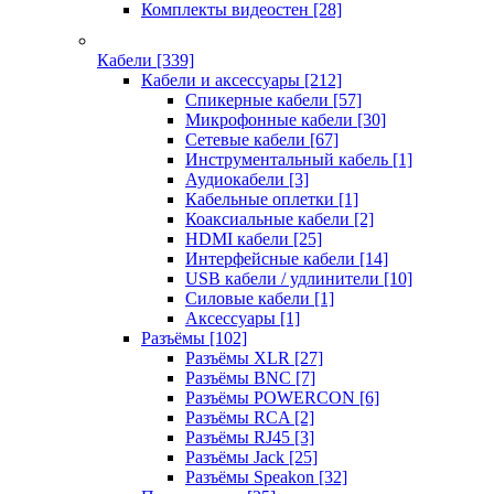
Комплекты видеостен
[28]
Кабели
[339]
Кабели и аксессуары
[212]
Спикерные кабели
[57]
Микрофонные кабели
[30]
Сетевые кабели
[67]
Инструментальный кабель
[1]
Аудиокабели
[3]
Кабельные оплетки
[1]
Коаксиальные кабели
[2]
HDMI кабели
[25]
Интерфейсные кабели
[14]
USB кабели / удлинители
[10]
Силовые кабели
[1]
Аксессуары
[1]
Разъёмы
[102]
Разъёмы XLR
[27]
Разъёмы BNC
[7]
Разъёмы POWERCON
[6]
Разъёмы RCA
[2]
Разъёмы RJ45
[3]
Разъёмы Jack
[25]
Разъёмы Speakon
[32]