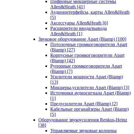
Цифровые микшерные системы
Allen&Heath
[41]
Аудиоинтерфейсы, карты Allen&Heath
[5]
Аксессуары Allen&Heath
[6]
Расширители ввода/вывода
Allen&Heath
[1]
Звуковое оборудование Apart (Biamp)
[100]
Потолочные громкоговорители Apart
(Biamp)
[27]
Корпусные громкоговорители Apart
(Biamp)
[42]
Рупорные громкоговорители Apart
(Biamp)
[7]
Усилители мощности Apart (Biamp)
[13]
Микшеры-усилители Apart (Biamp)
[3]
Источники аудиосигнала Apart (Biamp)
[1]
Предусилители Apart (Biamp)
[2]
Кабельные органайзеры Apart (Biamp)
[5]
Оборудование звукоусиления Renkus-Heinz
[38]
Управляемые звуковые колонны