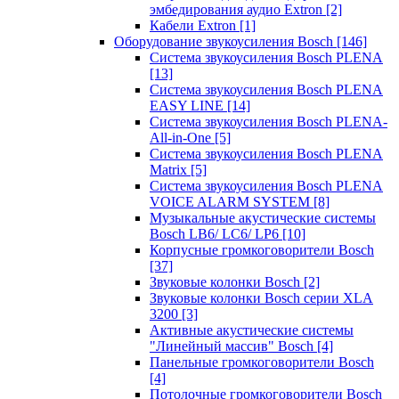
эмбедирования аудио Extron
[2]
Кабели Extron
[1]
Оборудование звукоусиления Bosch
[146]
Система звукоусиления Bosch PLENA
[13]
Система звукоусиления Bosch PLENA
EASY LINE
[14]
Система звукоусиления Bosch PLENA-
All-in-One
[5]
Система звукоусиления Bosch PLENA
Matrix
[5]
Система звукоусиления Bosch PLENA
VOICE ALARM SYSTEM
[8]
Музыкальные акустические системы
Bosch LB6/ LC6/ LP6
[10]
Корпусные громкоговорители Bosch
[37]
Звуковые колонки Bosch
[2]
Звуковые колонки Bosch серии XLA
3200
[3]
Активные акустические системы
"Линейный массив" Bosch
[4]
Панельные громкоговорители Bosch
[4]
Потолочные громкоговорители Bosch