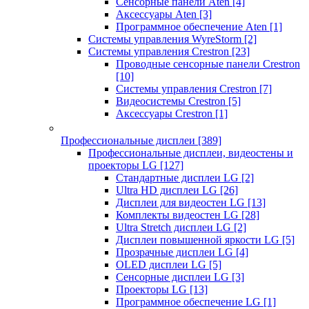
Сенсорные панели Aten
[4]
Аксессуары Aten
[3]
Программное обеспечение Aten
[1]
Системы управления WyreStorm
[2]
Системы управления Crestron
[23]
Проводные сенсорные панели Crestron
[10]
Системы управления Crestron
[7]
Видеосистемы Crestron
[5]
Аксессуары Crestron
[1]
Профессиональные дисплеи
[389]
Профессиональные дисплеи, видеостены и
проекторы LG
[127]
Стандартные дисплеи LG
[2]
Ultra HD дисплеи LG
[26]
Дисплеи для видеостен LG
[13]
Комплекты видеостен LG
[28]
Ultra Stretch дисплеи LG
[2]
Дисплеи повышенной яркости LG
[5]
Прозрачные дисплеи LG
[4]
OLED дисплеи LG
[5]
Сенсорные дисплеи LG
[3]
Проекторы LG
[13]
Программное обеспечение LG
[1]