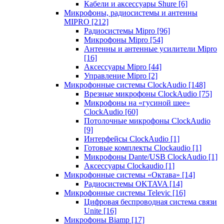
Кабели и аксессуары Shure
[6]
Микрофоны, радиосистемы и антенны
MIPRO
[212]
Радиосистемы Mipro
[96]
Микрофоны Mipro
[54]
Антенны и антенные усилители Mipro
[16]
Аксессуары Mipro
[44]
Управление Mipro
[2]
Микрофонные системы ClockAudio
[148]
Врезные микрофоны ClockAudio
[75]
Микрофоны на «гусиной шее»
ClockAudio
[60]
Потолочные микрофоны ClockAudio
[9]
Интерфейсы ClockAudio
[1]
Готовые комплекты Clockaudio
[1]
Микрофоны Dante/USB ClockAudio
[1]
Аксессуары Clockaudio
[1]
Микрофонные системы «Октава»
[14]
Радиосистемы OKTAVA
[14]
Микрофонные системы Televic
[16]
Цифровая беспроводная система связи
Unite
[16]
Микрофоны Biamp
[17]