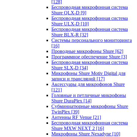
[128]
Беспроводная микрофонная система
Shure QLX-D
[9]
Беспроводная микрофонная система
Shure ULX-D
[10]
Беспроводная микрофонная система
Shure BLX-R
[32]
Системы персонального мониторинга
[16]
Проводные микрофоны Shure
[62]
Программное обеспечение Shure
[3]
Беспроводная микрофонная система
Shure SLX-D
[34]
Микрофоны Shure Motiv Digital для
записи и трансляций
[17]
Аксессуары для микрофонов Shure
[121]
Головные и петличные микрофоны
Shure DuraPlex
[14]
Субминиатюрные микрофоны Shure
TwinPlex
[39]
Антенны RF Venue
[21]
Беспроводная микрофонная система
Shure MXW NEXT 2
[16]
Микрофоны Shure Nexadyne
[10]