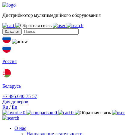
Дистрибьютор мультимедийного оборудования
Каталог
Россия
Беларусь
+7 495 640-75-57
Для дилеров
Ru
/
En
0
0
0
О нас
Направление деятельности