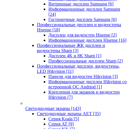
Витринные дисплеи Sumsung
[6]
Информационные дисплеи Samsung
[24]
Гостиничные дисплеи Samsung
[6]
Профессиональные дисплеи и видеостены
Hisense
[18]
Дисплеи для видеостен Hisense
[2]
Информационные дисплеи Hisense
[16]
Профессиональные ЖК дисплеи и
видеостены Sharp
[3]
Дисплеи 4K и 8K Sharp
[1]
Профессиональные дисплеи Sharp
[2]
Профессиональные дисплеи, видеостены,
LED Hikvision
[11]
Панели для видеостен Hikvision
[3]
Информационные дисплеи Hikvision со
встроенной ОС Andriod
[1]
Крепления для экранов и видеостен
Hikvision
[7]
Светодиодные экраны
[143]
Светодиодные экраны AET
[35]
Cерия Koala
[5]
Серия AT
[9]