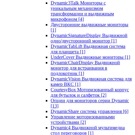
Dynamic3Talk Мониторы с
уникальным механизмом
трансформации и выдвижным
микрофоном
[4]
Двусторонние выдвижные мониторы
[1]
DynamicSignatureDisplay Выдвижной
одно/двусторонний монитор
[1]
DynamicTabLift Выдвижная система
для планшета
[1]
UnderCover Выдвижные мониторы
[1]
DynamicChairDisplay Выдвижной
монитор для встраивания в
подлокотник
[1]
DynamicVision Выдвижная система для
камер ВКС
[1]
CourtesyBox Моторизованный корпус
для бутылок и салфеток
[2]
Опции для мониторов серии Dynamic
[13]
DynamicShare система управления
[6]
Управление моторизованными
устройствами
[2]
Dynamic4 Выдвижной мультимедиа
стол переговоров
[1]