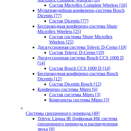
Состав Microflex Complete Wireless
[16]
Мультимедийная конференц-система Bosch
Dicentis
[77]
Состав Dicentis
[77]
Беспроводная конференц-система Shure
Microflex Wireless
[25]
Состав системы Shure Microflex
Wireless
[25]
Дискуссионная система Televic D-Cerno
[19]
Состав Televic D-Cerno
[19]
Дискуссионная система Bosch CCS 1000 D
[14]
Состав Bosch CCS 1000 D
[14]
Беспроводная конференц-система Bosch
Dicentis
[12]
Состав Dicentis Bosch
[12]
Конференц-системы Mipro
[6]
Состав системы Mipro
[3]
Комплекты системы Mipro
[3]
Системы синхронного перевода
[49]
Televic Lingua IR Цифровая ИК система
синхронного перевода и распределения
звука
[8]