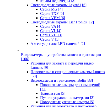
Медиа периметры
[2]
Светодиодные экраны Leyard
[16]
Серия MG
[4]
Серия TXF
[6]
Серия VEM
[6]
Светодиодные экраны LianTronics
[12]
Серия VA
[4]
Серия VL
[4]
Серия VH
[3]
Серия V
[1]
Аксессуары для LED панелей
[2]
Видеокамеры и устройства записи и трансляции
[106]
Решения для захвата и передачи видео
Lumens
[9]
Поворотные и стационарные камеры Lumens
[50]
Видеокамеры и трансиверы Bolin
[33]
Поворотные камеры для помещений
[21]
Трансиверы
[5]
Пульты управления камерами
[2]
Поворотные уличные камеры
[5]
Решения для видеозахвата и потокового