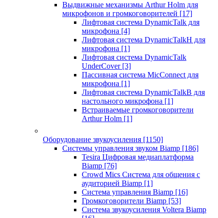
Выдвижные механизмы Arthur Holm для
микрофонов и громкоговорителей
[17]
Лифтовая система DynamicTalk для
микрофона
[4]
Лифтовая система DynamicTalkH для
микрофона
[1]
Лифтовая система DynamicTalk
UnderCover
[3]
Пассивная система MicConnect для
микрофона
[1]
Лифтовая система DynamicTalkB для
настольного микрофона
[1]
Встраиваемые громкоговорители
Arthur Holm
[1]
Оборудование звукоусиления
[1150]
Системы управления звуком Biamp
[186]
Tesira Цифровая медиаплатформа
Biamp
[76]
Crowd Mics Система для общения с
аудиторией Biamp
[1]
Система управления Biamp
[16]
Громкоговорители Biamp
[53]
Система звукоусиления Voltera Biamp