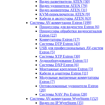
Видео разветвители ATEN
[30]
Видео удлинители ATEN
[79]
Видео конвертеры ATEN
[31]
KVM-переключатели ATEN
[9]
Кабели и аксессуары ATEN
[63]
Системы AV-коммутации Extron
[199]
Процессоры для видеостен Extron
[6]
Процессоры обработки видеосигналов
Extron
[22]
Коммутаторы Extron
[17]
Системы DTP Extron
[43]
USB для профессиональных AV-систем
Extron
[5]
Системы XTP Extron
[30]
Аудиооборудование Extron
[1]
Системы DXP Extron
[6]
Монтажные крепления Extron
[3]
Кабели и адаптеры Extron
[11]
Модульные матричные коммутаторы
Extron
[7]
Оптоволоконные удлинители Extron
[20]
Системы NAV Pro Extron
[28]
Системы AV-коммутации WyreStorm
[152]
Видео по IP WyreStorm
[35]