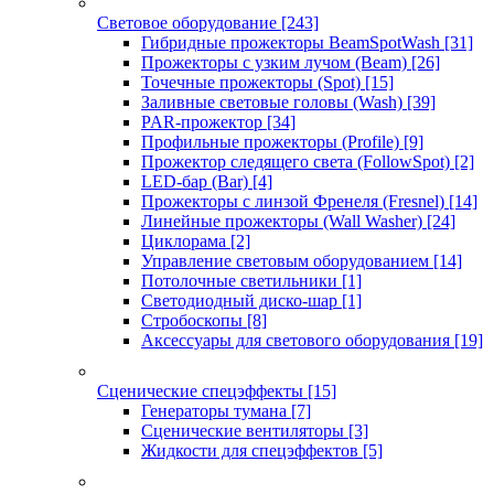
Световое оборудование
[243]
Гибридные прожекторы BeamSpotWash
[31]
Прожекторы с узким лучом (Beam)
[26]
Точечные прожекторы (Spot)
[15]
Заливные световые головы (Wash)
[39]
PAR-прожектор
[34]
Профильные прожекторы (Profile)
[9]
Прожектор следящего света (FollowSpot)
[2]
LED-бар (Bar)
[4]
Прожекторы с линзой Френеля (Fresnel)
[14]
Линейные прожекторы (Wall Washer)
[24]
Циклорама
[2]
Управление световым оборудованием
[14]
Потолочные светильники
[1]
Светодиодный диско-шар
[1]
Стробоскопы
[8]
Аксессуары для светового оборудования
[19]
Сценические спецэффекты
[15]
Генераторы тумана
[7]
Сценические вентиляторы
[3]
Жидкости для спецэффектов
[5]