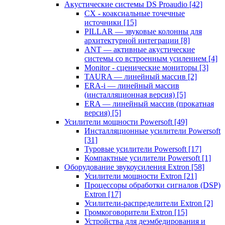
Акустические системы DS Proaudio
[42]
CX - коаксиальные точечные
источники
[15]
PILLAR — звуковые колонны для
архитектурной интеграции
[8]
ANT — активные акустические
системы со встроенным усилением
[4]
Monitor - сценические мониторы
[3]
TAURA — линейный массив
[2]
ERA-i — линейный массив
(инсталляционная версия)
[5]
ERA — линейный массив (прокатная
версия)
[5]
Усилители мощности Powersoft
[49]
Инсталляционные усилители Powersoft
[31]
Туровые усилители Powersoft
[17]
Компактные усилители Powersoft
[1]
Оборудование звукоусиления Extron
[58]
Усилители мощности Extron
[21]
Процессоры обработки сигналов (DSP)
Extron
[17]
Усилители-распределители Extron
[2]
Громкоговорители Extron
[15]
Устройства для деэмбедирования и