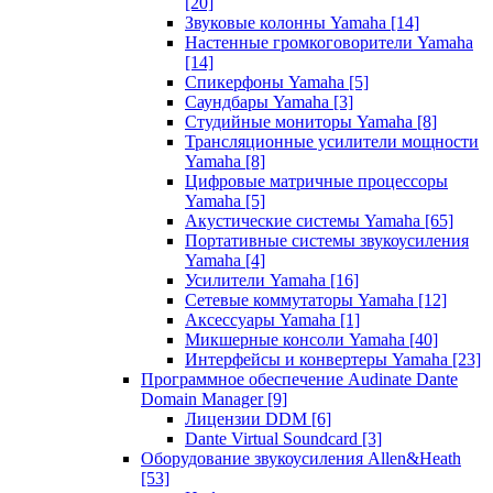
[20]
Звуковые колонны Yamaha
[14]
Настенные громкоговорители Yamaha
[14]
Спикерфоны Yamaha
[5]
Саундбары Yamaha
[3]
Студийные мониторы Yamaha
[8]
Трансляционные усилители мощности
Yamaha
[8]
Цифровые матричные процессоры
Yamaha
[5]
Акустические системы Yamaha
[65]
Портативные системы звукоусиления
Yamaha
[4]
Усилители Yamaha
[16]
Сетевые коммутаторы Yamaha
[12]
Аксессуары Yamaha
[1]
Микшерные консоли Yamaha
[40]
Интерфейсы и конвертеры Yamaha
[23]
Программное обеспечение Audinate Dante
Domain Manager
[9]
Лицензии DDM
[6]
Dante Virtual Soundcard
[3]
Оборудование звукоусиления Allen&Heath
[53]