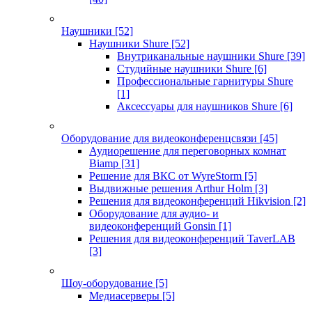
Наушники
[52]
Наушники Shure
[52]
Внутриканальные наушники Shure
[39]
Студийные наушники Shure
[6]
Профессиональные гарнитуры Shure
[1]
Аксессуары для наушников Shure
[6]
Оборудование для видеоконференцсвязи
[45]
Аудиорешение для переговорных комнат
Biamp
[31]
Решение для ВКС от WyreStorm
[5]
Выдвижные решения Arthur Holm
[3]
Решения для видеоконференций Hikvision
[2]
Оборудование для аудио- и
видеоконференций Gonsin
[1]
Решения для видеоконференций TaverLAB
[3]
Шоу-оборудование
[5]
Медиасерверы
[5]