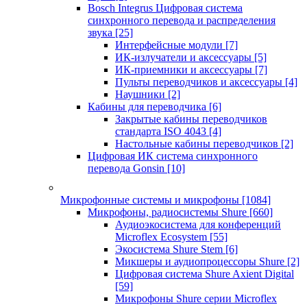
Bosch Integrus Цифровая система
синхронного перевода и распределения
звука
[25]
Интерфейсные модули
[7]
ИК-излучатели и аксессуары
[5]
ИК-приемники и аксессуары
[7]
Пульты переводчиков и аксессуары
[4]
Наушники
[2]
Кабины для переводчика
[6]
Закрытые кабины переводчиков
стандарта ISO 4043
[4]
Настольные кабины переводчиков
[2]
Цифровая ИК система синхронного
перевода Gonsin
[10]
Микрофонные системы и микрофоны
[1084]
Микрофоны, радиосистемы Shure
[660]
Аудиоэкосистема для конференций
Microflex Ecosystem
[55]
Экосистема Shure Stem
[6]
Микшеры и аудиопроцессоры Shure
[2]
Цифровая система Shure Axient Digital
[59]
Микрофоны Shure серии Microflex