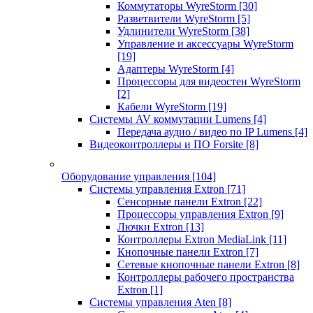
Коммутаторы WyreStorm
[30]
Разветвители WyreStorm
[5]
Удлинители WyreStorm
[38]
Управление и аксессуары WyreStorm
[19]
Адаптеры WyreStorm
[4]
Процессоры для видеостен WyreStorm
[2]
Кабели WyreStorm
[19]
Системы AV коммутации Lumens
[4]
Передача аудио / видео по IP Lumens
[4]
Видеоконтроллеры и ПО Forsite
[8]
Оборудование управления
[104]
Системы управления Extron
[71]
Сенсорные панели Extron
[22]
Процессоры управления Extron
[9]
Лючки Extron
[13]
Контроллеры Extron MediaLink
[11]
Кнопочные панели Extron
[7]
Сетевые кнопочные панели Extron
[8]
Контроллеры рабочего пространства
Extron
[1]
Системы управления Aten
[8]