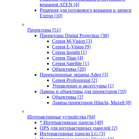
вещания ATEN
[4]
Решения для потокового вещания и записи
Extron
[10]
Проекторы
[51]
Проекторы Digital Projection
[38]
Серия M-Vision
[3]
Серия E-Vision
[9]
Серия Insight
[1]
Серия Titan
[4]
Серия Satellite
[1]
Объективы
[20]
Проекционные экраны Adeo
[3]
Серия Professional
[2]
Управление и аксессуары
[1]
Лампы и объективы для проекторов
[10]
Объективы
[2]
Лампы проекторов Hitachi, Maxell
[8]
Интерактивные устройства
[94]
* Интерактивные панели
[49]
OPS для интерактивных панелей
[2]
Интерактивные панели LG
[3]