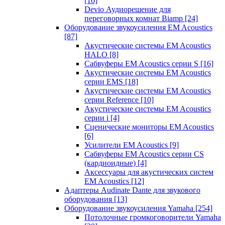
[16]
Devio Аудиорешение для
переговорных комнат Biamp
[24]
Оборудование звукоусиления EM Acoustics
[87]
Акустические системы EM Acoustics
HALO
[8]
Сабвуферы EM Acoustics серии S
[16]
Акустические системы EM Acoustics
серии EMS
[18]
Акустические системы EM Acoustics
серии Reference
[10]
Акустические системы EM Acoustics
серии i
[4]
Сценические мониторы EM Acoustics
[6]
Усилители EM Acoustics
[9]
Сабвуферы EM Acoustics серии CS
(кардиоидные)
[4]
Аксессуары для акустических систем
EM Acoustics
[12]
Адаптеры Audinate Dante для звукового
оборудования
[13]
Оборудование звукоусиления Yamaha
[254]
Потолочные громкоговорители Yamaha