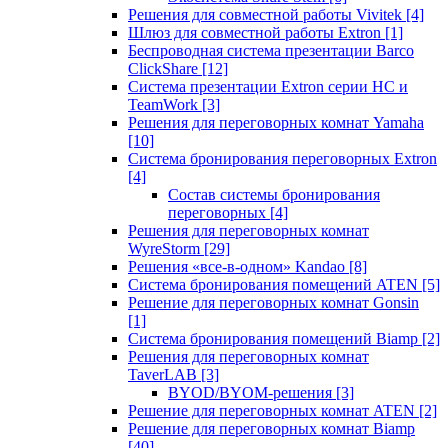
Решения для совместной работы Vivitek
[4]
Шлюз для совместной работы Extron
[1]
Беспроводная система презентации Barco
ClickShare
[12]
Система презентации Extron серии HC и
TeamWork
[3]
Решения для переговорных комнат Yamaha
[10]
Система бронирования переговорных Extron
[4]
Состав системы бронирования
переговорных
[4]
Решения для переговорных комнат
WyreStorm
[29]
Решения «все-в-одном» Kandao
[8]
Система бронирования помещений ATEN
[5]
Решение для переговорных комнат Gonsin
[1]
Система бронирования помещений Biamp
[2]
Решения для переговорных комнат
TaverLAB
[3]
BYOD/BYOM-решения
[3]
Решение для переговорных комнат ATEN
[2]
Решение для переговорных комнат Biamp
[40]