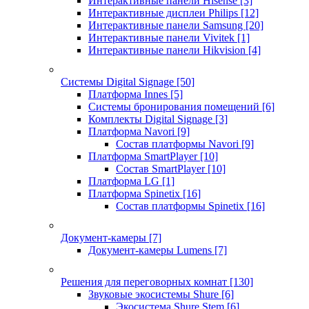
Интерактивные панели Hisense
[3]
Интерактивные дисплеи Philips
[12]
Интерактивные панели Samsung
[20]
Интерактивные панели Vivitek
[1]
Интерактивные панели Hikvision
[4]
Системы Digital Signage
[50]
Платформа Innes
[5]
Системы бронирования помещений
[6]
Комплекты Digital Signage
[3]
Платформа Navori
[9]
Состав платформы Navori
[9]
Платформа SmartPlayer
[10]
Состав SmartPlayer
[10]
Платформа LG
[1]
Платформа Spinetix
[16]
Состав платформы Spinetix
[16]
Документ-камеры
[7]
Документ-камеры Lumens
[7]
Решения для переговорных комнат
[130]
Звуковые экосистемы Shure
[6]
Экосистема Shure Stem
[6]