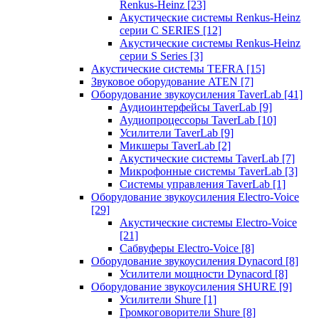
Renkus-Heinz
[23]
Акустические системы Renkus-Heinz
серии C SERIES
[12]
Акустические системы Renkus-Heinz
серии S Series
[3]
Акустические системы TEFRA
[15]
Звуковое оборудование ATEN
[7]
Оборудование звукоусиления TaverLab
[41]
Аудиоинтерфейсы TaverLab
[9]
Аудиопроцессоры TaverLab
[10]
Усилители TaverLab
[9]
Микшеры TaverLab
[2]
Акустические системы TaverLab
[7]
Микрофонные системы TaverLab
[3]
Системы управления TaverLab
[1]
Оборудование звукоусиления Electro-Voice
[29]
Акустические системы Electro-Voice
[21]
Сабвуферы Electro-Voice
[8]
Оборудование звукоусиления Dynacord
[8]
Усилители мощности Dynacord
[8]
Оборудование звукоусиления SHURE
[9]
Усилители Shure
[1]
Громкоговорители Shure
[8]