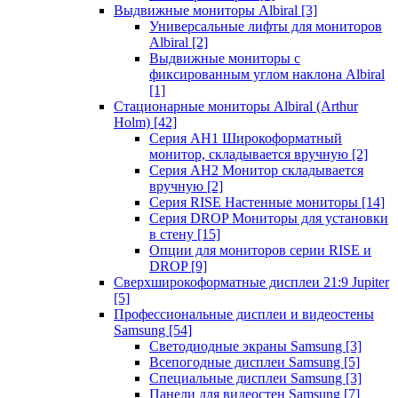
Выдвижные мониторы Albiral
[3]
Универсальные лифты для мониторов
Albiral
[2]
Выдвижные мониторы с
фиксированным углом наклона Albiral
[1]
Стационарные мониторы Albiral (Arthur
Holm)
[42]
Серия AH1 Широкоформатный
монитор, складывается вручную
[2]
Серия AH2 Монитор складывается
вручную
[2]
Серия RISE Настенные мониторы
[14]
Серия DROP Мониторы для установки
в стену
[15]
Опции для мониторов серии RISE и
DROP
[9]
Сверхширокоформатные дисплеи 21:9 Jupiter
[5]
Профессиональные дисплеи и видеостены
Samsung
[54]
Светодиодные экраны Samsung
[3]
Всепогодные дисплеи Samsung
[5]
Специальные дисплеи Samsung
[3]
Панели для видеостен Samsung
[7]