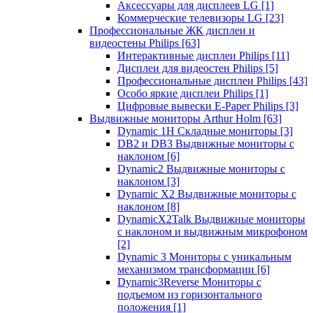
Аксессуары для дисплеев LG
[1]
Коммерческие телевизоры LG
[23]
Профессиональные ЖК дисплеи и
видеостены Philips
[63]
Интерактивные дисплеи Philips
[11]
Дисплеи для видеостен Philips
[5]
Профессиональные дисплеи Philips
[43]
Особо яркие дисплеи Philips
[1]
Цифровые вывески E-Paper Philips
[3]
Выдвижные мониторы Arthur Holm
[63]
Dynamic 1Н Складные мониторы
[3]
DB2 и DB3 Выдвижные мониторы с
наклоном
[6]
Dynamic2 Выдвижные мониторы с
наклоном
[3]
Dynamic X2 Выдвижные мониторы с
наклоном
[8]
DynamicX2Talk Выдвижные мониторы
с наклоном и выдвижным микрофоном
[2]
Dynamic 3 Мониторы с уникальным
механизмом трансформации
[6]
Dynamic3Reverse Мониторы с
подъемом из горизонтального
положения
[1]