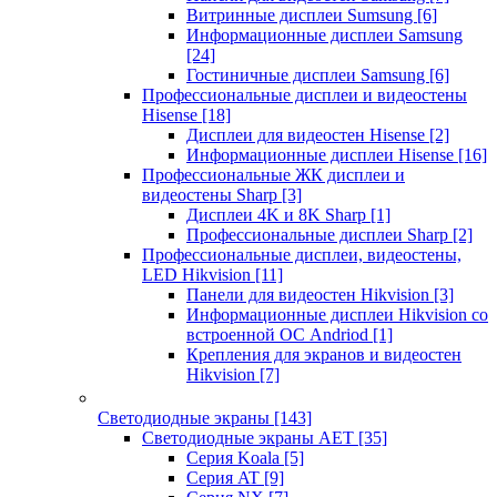
Витринные дисплеи Sumsung
[6]
Информационные дисплеи Samsung
[24]
Гостиничные дисплеи Samsung
[6]
Профессиональные дисплеи и видеостены
Hisense
[18]
Дисплеи для видеостен Hisense
[2]
Информационные дисплеи Hisense
[16]
Профессиональные ЖК дисплеи и
видеостены Sharp
[3]
Дисплеи 4K и 8K Sharp
[1]
Профессиональные дисплеи Sharp
[2]
Профессиональные дисплеи, видеостены,
LED Hikvision
[11]
Панели для видеостен Hikvision
[3]
Информационные дисплеи Hikvision со
встроенной ОС Andriod
[1]
Крепления для экранов и видеостен
Hikvision
[7]
Светодиодные экраны
[143]
Светодиодные экраны AET
[35]
Cерия Koala
[5]
Серия AT
[9]