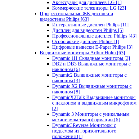
Аксессуары для дисплеев LG
[1]
Коммерческие телевизоры LG
[23]
Профессиональные ЖК дисплеи и
видеостены Philips
[63]
Интерактивные дисплеи Philips
[11]
Дисплеи для видеостен Philips
[5]
Профессиональные дисплеи Philips
[43]
Особо яркие дисплеи Philips
[1]
Цифровые вывески E-Paper Philips
[3]
Выдвижные мониторы Arthur Holm
[63]
Dynamic 1Н Складные мониторы
[3]
DB2 и DB3 Выдвижные мониторы с
наклоном
[6]
Dynamic2 Выдвижные мониторы с
наклоном
[3]
Dynamic X2 Выдвижные мониторы с
наклоном
[8]
DynamicX2Talk Выдвижные мониторы
с наклоном и выдвижным микрофоном
[2]
Dynamic 3 Мониторы с уникальным
механизмом трансформации
[6]
Dynamic3Reverse Мониторы с
подъемом из горизонтального
положения
[1]