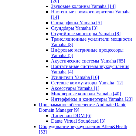
[20]
Звуковые колонны Yamaha
[14]
Настенные громкоговорители Yamaha
[14]
Спикерфоны Yamaha
[5]
Саундбары Yamaha
[3]
Студийные мониторы Yamaha
[8]
Трансляционные усилители мощности
Yamaha
[8]
Цифровые матричные процессоры
Yamaha
[5]
Акустические системы Yamaha
[65]
Портативные системы звукоусиления
Yamaha
[4]
Усилители Yamaha
[16]
Сетевые коммутаторы Yamaha
[12]
Аксессуары Yamaha
[1]
Микшерные консоли Yamaha
[40]
Интерфейсы и конвертеры Yamaha
[23]
Программное обеспечение Audinate Dante
Domain Manager
[9]
Лицензии DDM
[6]
Dante Virtual Soundcard
[3]
Оборудование звукоусиления Allen&Heath
[53]