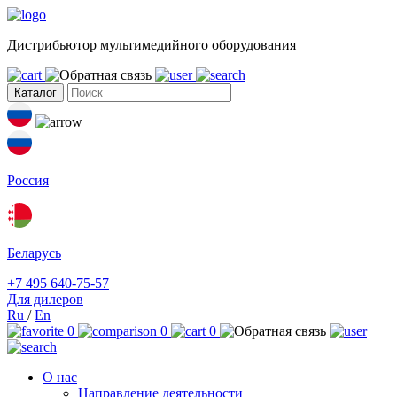
Дистрибьютор мультимедийного оборудования
Каталог
Россия
Беларусь
+7 495 640-75-57
Для дилеров
Ru
/
En
0
0
0
О нас
Направление деятельности