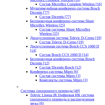
Состав Microflex Complete Wireless
[16]
Мультимедийная конференц-система Bosch
Dicentis
[77]
Состав Dicentis
[77]
Беспроводная конференц-система Shure
Microflex Wireless
[25]
Состав системы Shure Microflex
Wireless
[25]
Дискуссионная система Televic D-Cerno
[19]
Состав Televic D-Cerno
[19]
Дискуссионная система Bosch CCS 1000 D
[14]
Состав Bosch CCS 1000 D
[14]
Беспроводная конференц-система Bosch
Dicentis
[12]
Состав Dicentis Bosch
[12]
Конференц-системы Mipro
[6]
Состав системы Mipro
[3]
Комплекты системы Mipro
[3]
Системы синхронного перевода
[49]
Televic Lingua IR Цифровая ИК система
синхронного перевода и распределения
звука
[8]