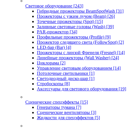
Световое оборудование
[243]
Гибридные прожекторы BeamSpotWash
[31]
Прожекторы с узким лучом (Beam)
[26]
Точечные прожекторы (Spot)
[15]
Заливные световые головы (Wash)
[39]
PAR-прожектор
[34]
Профильные прожекторы (Profile)
[9]
Прожектор следящего света (FollowSpot)
[2]
LED-бар (Bar)
[4]
Прожекторы с линзой Френеля (Fresnel)
[14]
Линейные прожекторы (Wall Washer)
[24]
Циклорама
[2]
Управление световым оборудованием
[14]
Потолочные светильники
[1]
Светодиодный диско-шар
[1]
Стробоскопы
[8]
Аксессуары для светового оборудования
[19]
Сценические спецэффекты
[15]
Генераторы тумана
[7]
Сценические вентиляторы
[3]
Жидкости для спецэффектов
[5]