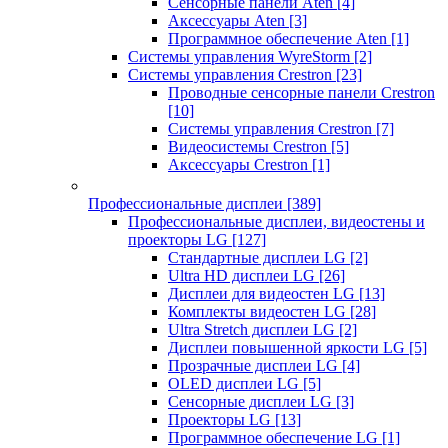
Сенсорные панели Aten
[4]
Аксессуары Aten
[3]
Программное обеспечение Aten
[1]
Системы управления WyreStorm
[2]
Системы управления Crestron
[23]
Проводные сенсорные панели Crestron
[10]
Системы управления Crestron
[7]
Видеосистемы Crestron
[5]
Аксессуары Crestron
[1]
Профессиональные дисплеи
[389]
Профессиональные дисплеи, видеостены и
проекторы LG
[127]
Стандартные дисплеи LG
[2]
Ultra HD дисплеи LG
[26]
Дисплеи для видеостен LG
[13]
Комплекты видеостен LG
[28]
Ultra Stretch дисплеи LG
[2]
Дисплеи повышенной яркости LG
[5]
Прозрачные дисплеи LG
[4]
OLED дисплеи LG
[5]
Сенсорные дисплеи LG
[3]
Проекторы LG
[13]
Программное обеспечение LG
[1]