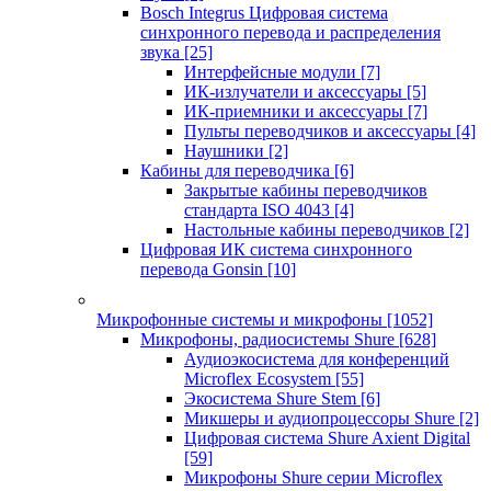
Bosch Integrus Цифровая система
синхронного перевода и распределения
звука
[25]
Интерфейсные модули
[7]
ИК-излучатели и аксессуары
[5]
ИК-приемники и аксессуары
[7]
Пульты переводчиков и аксессуары
[4]
Наушники
[2]
Кабины для переводчика
[6]
Закрытые кабины переводчиков
стандарта ISO 4043
[4]
Настольные кабины переводчиков
[2]
Цифровая ИК система синхронного
перевода Gonsin
[10]
Микрофонные системы и микрофоны
[1052]
Микрофоны, радиосистемы Shure
[628]
Аудиоэкосистема для конференций
Microflex Ecosystem
[55]
Экосистема Shure Stem
[6]
Микшеры и аудиопроцессоры Shure
[2]
Цифровая система Shure Axient Digital
[59]
Микрофоны Shure серии Microflex