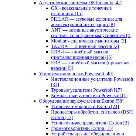
Акустические системы DS Proaudio
[42]
CX - коаксиальные точечные
источники
[15]
PILLAR — звуковые колонны для
архитектурной интеграции
[8]
ANT — активные акустические
системы со встроенным усилением
[4]
Monitor - сценические мониторы
[3]
TAURA — линейный массив
[2]
ERA-i — линейный массив
(инсталляционная версия)
[5]
ERA — линейный массив (прокатная
версия)
[5]
Усилители мощности Powersoft
[49]
Инсталляционные усилители Powersoft
[31]
Туровые усилители Powersoft
[17]
Компактные усилители Powersoft
[1]
Оборудование звукоусиления Extron
[58]
Усилители мощности Extron
[21]
Процессоры обработки сигналов (DSP)
Extron
[17]
Усилители-распределители Extron
[2]
Громкоговорители Extron
[15]
Устройства для деэмбедирования и