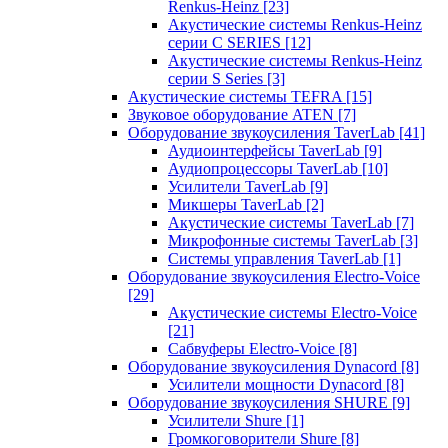
Renkus-Heinz
[23]
Акустические системы Renkus-Heinz
серии C SERIES
[12]
Акустические системы Renkus-Heinz
серии S Series
[3]
Акустические системы TEFRA
[15]
Звуковое оборудование ATEN
[7]
Оборудование звукоусиления TaverLab
[41]
Аудиоинтерфейсы TaverLab
[9]
Аудиопроцессоры TaverLab
[10]
Усилители TaverLab
[9]
Микшеры TaverLab
[2]
Акустические системы TaverLab
[7]
Микрофонные системы TaverLab
[3]
Системы управления TaverLab
[1]
Оборудование звукоусиления Electro-Voice
[29]
Акустические системы Electro-Voice
[21]
Сабвуферы Electro-Voice
[8]
Оборудование звукоусиления Dynacord
[8]
Усилители мощности Dynacord
[8]
Оборудование звукоусиления SHURE
[9]
Усилители Shure
[1]
Громкоговорители Shure
[8]