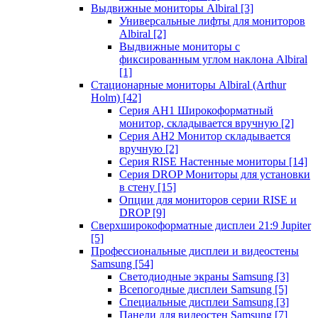
Выдвижные мониторы Albiral
[3]
Универсальные лифты для мониторов
Albiral
[2]
Выдвижные мониторы с
фиксированным углом наклона Albiral
[1]
Стационарные мониторы Albiral (Arthur
Holm)
[42]
Серия AH1 Широкоформатный
монитор, складывается вручную
[2]
Серия AH2 Монитор складывается
вручную
[2]
Серия RISE Настенные мониторы
[14]
Серия DROP Мониторы для установки
в стену
[15]
Опции для мониторов серии RISE и
DROP
[9]
Сверхширокоформатные дисплеи 21:9 Jupiter
[5]
Профессиональные дисплеи и видеостены
Samsung
[54]
Светодиодные экраны Samsung
[3]
Всепогодные дисплеи Samsung
[5]
Специальные дисплеи Samsung
[3]
Панели для видеостен Samsung
[7]