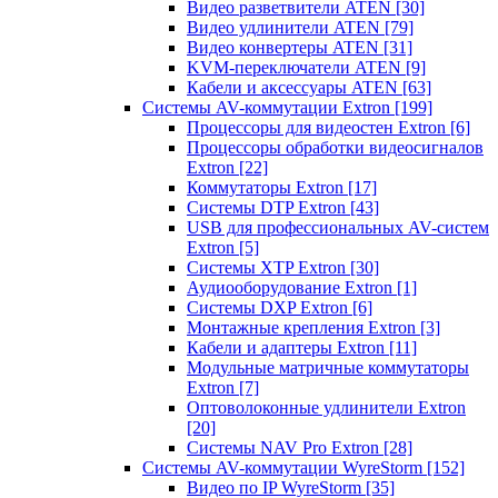
Видео разветвители ATEN
[30]
Видео удлинители ATEN
[79]
Видео конвертеры ATEN
[31]
KVM-переключатели ATEN
[9]
Кабели и аксессуары ATEN
[63]
Системы AV-коммутации Extron
[199]
Процессоры для видеостен Extron
[6]
Процессоры обработки видеосигналов
Extron
[22]
Коммутаторы Extron
[17]
Системы DTP Extron
[43]
USB для профессиональных AV-систем
Extron
[5]
Системы XTP Extron
[30]
Аудиооборудование Extron
[1]
Системы DXP Extron
[6]
Монтажные крепления Extron
[3]
Кабели и адаптеры Extron
[11]
Модульные матричные коммутаторы
Extron
[7]
Оптоволоконные удлинители Extron
[20]
Системы NAV Pro Extron
[28]
Системы AV-коммутации WyreStorm
[152]
Видео по IP WyreStorm
[35]