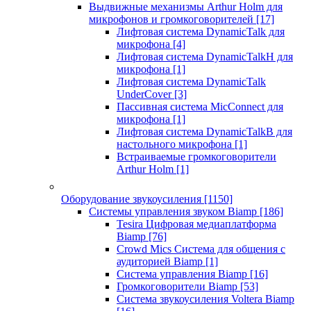
Выдвижные механизмы Arthur Holm для
микрофонов и громкоговорителей
[17]
Лифтовая система DynamicTalk для
микрофона
[4]
Лифтовая система DynamicTalkH для
микрофона
[1]
Лифтовая система DynamicTalk
UnderCover
[3]
Пассивная система MicConnect для
микрофона
[1]
Лифтовая система DynamicTalkB для
настольного микрофона
[1]
Встраиваемые громкоговорители
Arthur Holm
[1]
Оборудование звукоусиления
[1150]
Системы управления звуком Biamp
[186]
Tesira Цифровая медиаплатформа
Biamp
[76]
Crowd Mics Система для общения с
аудиторией Biamp
[1]
Система управления Biamp
[16]
Громкоговорители Biamp
[53]
Система звукоусиления Voltera Biamp