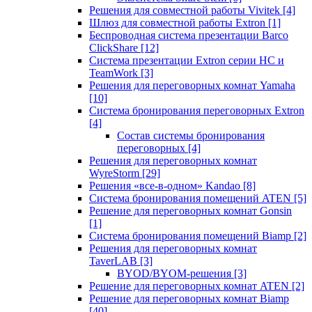
Решения для совместной работы Vivitek
[4]
Шлюз для совместной работы Extron
[1]
Беспроводная система презентации Barco
ClickShare
[12]
Система презентации Extron серии HC и
TeamWork
[3]
Решения для переговорных комнат Yamaha
[10]
Система бронирования переговорных Extron
[4]
Состав системы бронирования
переговорных
[4]
Решения для переговорных комнат
WyreStorm
[29]
Решения «все-в-одном» Kandao
[8]
Система бронирования помещений ATEN
[5]
Решение для переговорных комнат Gonsin
[1]
Система бронирования помещений Biamp
[2]
Решения для переговорных комнат
TaverLAB
[3]
BYOD/BYOM-решения
[3]
Решение для переговорных комнат ATEN
[2]
Решение для переговорных комнат Biamp
[40]