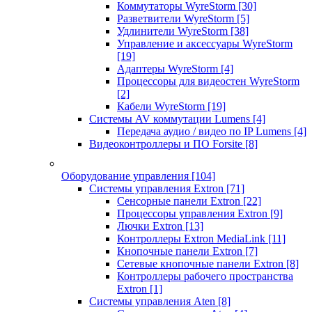
Коммутаторы WyreStorm
[30]
Разветвители WyreStorm
[5]
Удлинители WyreStorm
[38]
Управление и аксессуары WyreStorm
[19]
Адаптеры WyreStorm
[4]
Процессоры для видеостен WyreStorm
[2]
Кабели WyreStorm
[19]
Системы AV коммутации Lumens
[4]
Передача аудио / видео по IP Lumens
[4]
Видеоконтроллеры и ПО Forsite
[8]
Оборудование управления
[104]
Системы управления Extron
[71]
Сенсорные панели Extron
[22]
Процессоры управления Extron
[9]
Лючки Extron
[13]
Контроллеры Extron MediaLink
[11]
Кнопочные панели Extron
[7]
Сетевые кнопочные панели Extron
[8]
Контроллеры рабочего пространства
Extron
[1]
Системы управления Aten
[8]