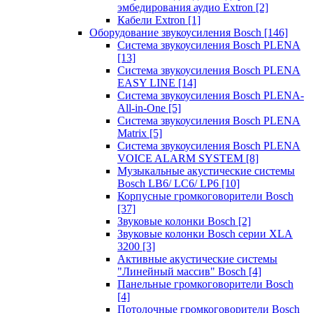
эмбедирования аудио Extron
[2]
Кабели Extron
[1]
Оборудование звукоусиления Bosch
[146]
Система звукоусиления Bosch PLENA
[13]
Система звукоусиления Bosch PLENA
EASY LINE
[14]
Система звукоусиления Bosch PLENA-
All-in-One
[5]
Система звукоусиления Bosch PLENA
Matrix
[5]
Система звукоусиления Bosch PLENA
VOICE ALARM SYSTEM
[8]
Музыкальные акустические системы
Bosch LB6/ LC6/ LP6
[10]
Корпусные громкоговорители Bosch
[37]
Звуковые колонки Bosch
[2]
Звуковые колонки Bosch серии XLA
3200
[3]
Активные акустические системы
"Линейный массив" Bosch
[4]
Панельные громкоговорители Bosch
[4]
Потолочные громкоговорители Bosch