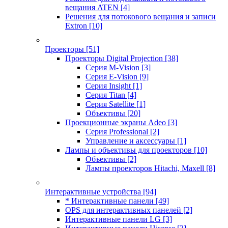
вещания ATEN
[4]
Решения для потокового вещания и записи
Extron
[10]
Проекторы
[51]
Проекторы Digital Projection
[38]
Серия M-Vision
[3]
Серия E-Vision
[9]
Серия Insight
[1]
Серия Titan
[4]
Серия Satellite
[1]
Объективы
[20]
Проекционные экраны Adeo
[3]
Серия Professional
[2]
Управление и аксессуары
[1]
Лампы и объективы для проекторов
[10]
Объективы
[2]
Лампы проекторов Hitachi, Maxell
[8]
Интерактивные устройства
[94]
* Интерактивные панели
[49]
OPS для интерактивных панелей
[2]
Интерактивные панели LG
[3]