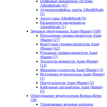
Цифровые микшерные системы
Allen&Heath
[41]
Аудиоинтерфейсы, карты Allen&Heath
[5]
Аксессуары Allen&Heath
[6]
Расширители ввода/вывода
Allen&Heath
[1]
Звуковое оборудование Apart (Biamp)
[100]
Потолочные громкоговорители Apart
(Biamp)
[27]
Корпусные громкоговорители Apart
(Biamp)
[42]
Рупорные громкоговорители Apart
(Biamp)
[7]
Усилители мощности Apart (Biamp)
[13]
Микшеры-усилители Apart (Biamp)
[3]
Источники аудиосигнала Apart (Biamp)
[1]
Предусилители Apart (Biamp)
[2]
Кабельные органайзеры Apart (Biamp)
[5]
Оборудование звукоусиления Renkus-Heinz
[38]
Управляемые звуковые колонны