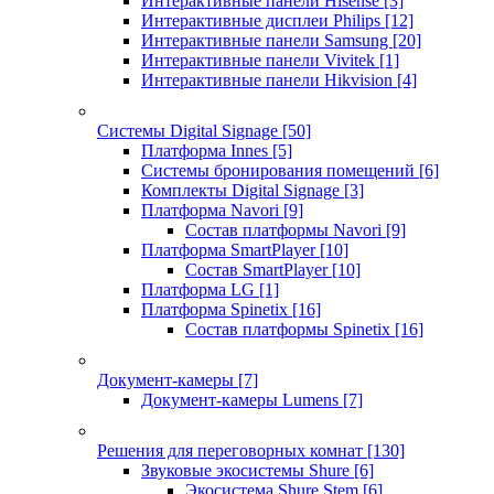
Интерактивные панели Hisense
[3]
Интерактивные дисплеи Philips
[12]
Интерактивные панели Samsung
[20]
Интерактивные панели Vivitek
[1]
Интерактивные панели Hikvision
[4]
Системы Digital Signage
[50]
Платформа Innes
[5]
Системы бронирования помещений
[6]
Комплекты Digital Signage
[3]
Платформа Navori
[9]
Состав платформы Navori
[9]
Платформа SmartPlayer
[10]
Состав SmartPlayer
[10]
Платформа LG
[1]
Платформа Spinetix
[16]
Состав платформы Spinetix
[16]
Документ-камеры
[7]
Документ-камеры Lumens
[7]
Решения для переговорных комнат
[130]
Звуковые экосистемы Shure
[6]
Экосистема Shure Stem
[6]