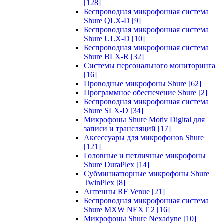
[128]
Беспроводная микрофонная система
Shure QLX-D
[9]
Беспроводная микрофонная система
Shure ULX-D
[10]
Беспроводная микрофонная система
Shure BLX-R
[32]
Системы персонального мониторинга
[16]
Проводные микрофоны Shure
[62]
Программное обеспечение Shure
[2]
Беспроводная микрофонная система
Shure SLX-D
[34]
Микрофоны Shure Motiv Digital для
записи и трансляций
[17]
Аксессуары для микрофонов Shure
[121]
Головные и петличные микрофоны
Shure DuraPlex
[14]
Субминиатюрные микрофоны Shure
TwinPlex
[8]
Антенны RF Venue
[21]
Беспроводная микрофонная система
Shure MXW NEXT 2
[16]
Микрофоны Shure Nexadyne
[10]