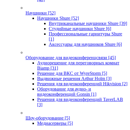
Наушники
[52]
Наушники Shure
[52]
Внутриканальные наушники Shure
[39]
Студийные наушники Shure
[6]
Профессиональные гарнитуры Shure
[1]
Аксессуары для наушников Shure
[6]
Оборудование для видеоконференцсвязи
[45]
Аудиорешение для переговорных комнат
Biamp
[31]
Решение для ВКС от WyreStorm
[5]
Выдвижные решения Arthur Holm
[3]
Решения для видеоконференций Hikvision
[2]
Оборудование для аудио- и
видеоконференций Gonsin
[1]
Решения для видеоконференций TaverLAB
[3]
Шоу-оборудование
[5]
Медиасерверы
[5]