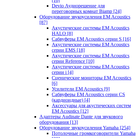
[16]
Devio Аудиорешение для
переговорных комнат Biamp
[24]
Оборудование звукоусиления EM Acoustics
[87]
Акустические системы EM Acoustics
HALO
[8]
Сабвуферы EM Acoustics серии S
[16]
Акустические системы EM Acoustics
серии EMS
[18]
Акустические системы EM Acoustics
серии Reference
[10]
Акустические системы EM Acoustics
серии i
[4]
Сценические мониторы EM Acoustics
[6]
Усилители EM Acoustics
[9]
Сабвуферы EM Acoustics серии CS
(кардиоидные)
[4]
Аксессуары для акустических систем
EM Acoustics
[12]
Адаптеры Audinate Dante для звукового
оборудования
[13]
Оборудование звукоусиления Yamaha
[254]
Потолочные громкоговорители Yamaha