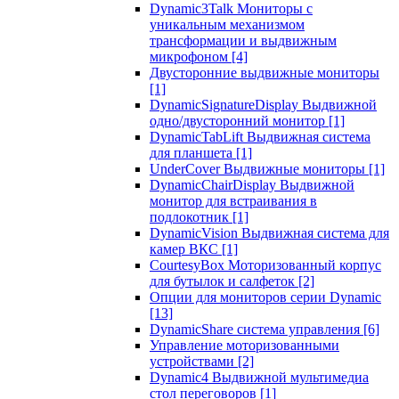
Dynamic3Talk Мониторы с
уникальным механизмом
трансформации и выдвижным
микрофоном
[4]
Двусторонние выдвижные мониторы
[1]
DynamicSignatureDisplay Выдвижной
одно/двусторонний монитор
[1]
DynamicTabLift Выдвижная система
для планшета
[1]
UnderCover Выдвижные мониторы
[1]
DynamicChairDisplay Выдвижной
монитор для встраивания в
подлокотник
[1]
DynamicVision Выдвижная система для
камер ВКС
[1]
CourtesyBox Моторизованный корпус
для бутылок и салфеток
[2]
Опции для мониторов серии Dynamic
[13]
DynamicShare система управления
[6]
Управление моторизованными
устройствами
[2]
Dynamic4 Выдвижной мультимедиа
стол переговоров
[1]