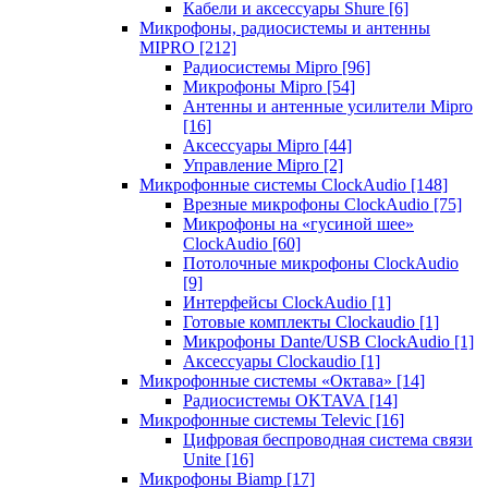
Кабели и аксессуары Shure
[6]
Микрофоны, радиосистемы и антенны
MIPRO
[212]
Радиосистемы Mipro
[96]
Микрофоны Mipro
[54]
Антенны и антенные усилители Mipro
[16]
Аксессуары Mipro
[44]
Управление Mipro
[2]
Микрофонные системы ClockAudio
[148]
Врезные микрофоны ClockAudio
[75]
Микрофоны на «гусиной шее»
ClockAudio
[60]
Потолочные микрофоны ClockAudio
[9]
Интерфейсы ClockAudio
[1]
Готовые комплекты Clockaudio
[1]
Микрофоны Dante/USB ClockAudio
[1]
Аксессуары Clockaudio
[1]
Микрофонные системы «Октава»
[14]
Радиосистемы OKTAVA
[14]
Микрофонные системы Televic
[16]
Цифровая беспроводная система связи
Unite
[16]
Микрофоны Biamp
[17]