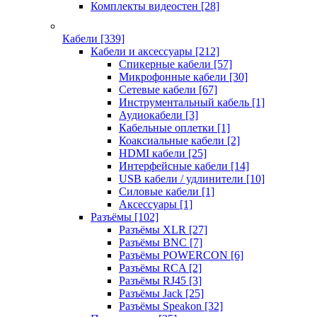
Комплекты видеостен
[28]
Кабели
[339]
Кабели и аксессуары
[212]
Спикерные кабели
[57]
Микрофонные кабели
[30]
Сетевые кабели
[67]
Инструментальный кабель
[1]
Аудиокабели
[3]
Кабельные оплетки
[1]
Коаксиальные кабели
[2]
HDMI кабели
[25]
Интерфейсные кабели
[14]
USB кабели / удлинители
[10]
Силовые кабели
[1]
Аксессуары
[1]
Разъёмы
[102]
Разъёмы XLR
[27]
Разъёмы BNC
[7]
Разъёмы POWERCON
[6]
Разъёмы RCA
[2]
Разъёмы RJ45
[3]
Разъёмы Jack
[25]
Разъёмы Speakon
[32]