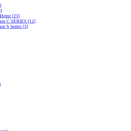
]
8]
-Heinz
[23]
ерии C SERIES
[12]
ии S Series
[3]
]