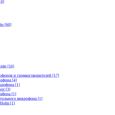
16]
dio
[60]
nite
[16]
офонов и громкоговорителей
[17]
крофона
[4]
икрофона
[1]
ver
[3]
рофона
[1]
стольного микрофона
[1]
r Holm
[1]