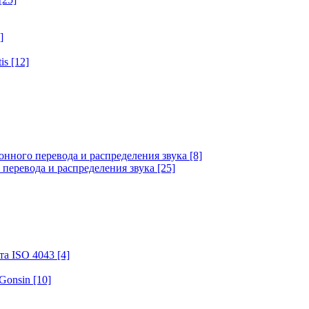
]
tis
[12]
онного перевода и распределения звука
[8]
 перевода и распределения звука
[25]
та ISO 4043
[4]
 Gonsin
[10]