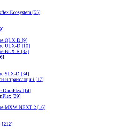
flex Ecosystem
[55]
9]
ure QLX-D
[9]
ure ULX-D
[10]
ure BLX-R
[32]
6]
ure SLX-D
[34]
иси и трансляций
[17]
e DuraPlex
[14]
nPlex
[39]
hure MXW NEXT 2
[16]
O
[212]