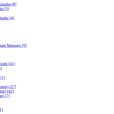
Yamaha
[8]
aha
[5]
amaha
[4]
main Manager
[9]
]
Heath
[41]
5]
h
[1]
iamp)
[27]
amp)
[42]
mp)
[7]
1]