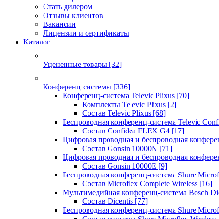
Стать дилером
Отзывы клиентов
Вакансии
Лицензии и сертификаты
Каталог
Уцененные товары
[32]
Конференц-системы
[336]
Конференц-система Televic Plixus
[70]
Комплекты Televic Plixus
[2]
Состав Televic Plixus
[68]
Беспроводная конференц-система Televic Con
Состав Confidea FLEX G4
[17]
Цифровая проводная и беспроводная конфере
Состав Gonsin 10000N
[71]
Цифровая проводная и беспроводная конфере
Состав Gonsin 10000E
[9]
Беспроводная конференц-система Shure Microfl
Состав Microflex Complete Wireless
[16]
Мультимедийная конференц-система Bosch Dic
Состав Dicentis
[77]
Беспроводная конференц-система Shure Microfl
Состав системы Shure Microflex Wireless