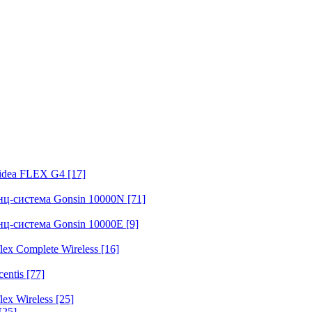
fidea FLEX G4
[17]
нц-система Gonsin 10000N
[71]
нц-система Gonsin 10000E
[9]
ex Complete Wireless
[16]
entis
[77]
ex Wireless
[25]
[25]