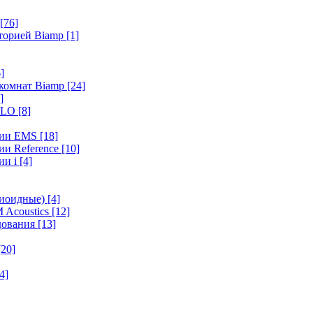
[76]
иторией Biamp
[1]
]
 комнат Biamp
[24]
]
HALO
[8]
ерии EMS
[18]
ии Reference
[10]
ии i
[4]
диоидные)
[4]
 Acoustics
[12]
удования
[13]
[20]
4]