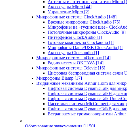
Антенны и антенные усилители Mipro
[
Аксессуары Mipro
[44]
Управление Mipro
[2]
Микрофонные системы ClockAudio
[148]
Врезные микрофоны ClockAudio
[75]
Микрофоны на «гусиной шее» ClockAu
Потолочные микрофоны ClockAudio
[9]
Интерфейсы ClockAudio
[1]
Готовые комплекты Clockaudio
[1]
Микрофоны Dante/USB ClockAudio
[1]
Аксессуары Clockaudio
[1]
Микрофонные системы «Октава»
[14]
Радиосистемы OKTAVA
[14]
Микрофонные системы Televic
[16]
Цифровая беспроводная система связи U
Микрофоны Biamp
[17]
Выдвижные механизмы Arthur Holm для микр
Лифтовая система DynamicTalk для ми
Лифтовая система DynamicTalkH для м
Лифтовая система DynamicTalk UnderCo
Пассивная система MicConnect для мик
Лифтовая система DynamicTalkB для на
Встраиваемые громкоговорители Arthu
Оборудование звукоусиления
[1150]