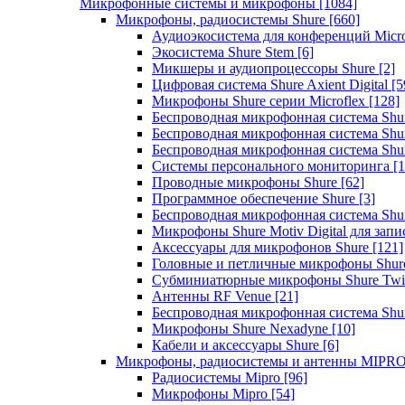
Микрофонные системы и микрофоны
[1084]
Микрофоны, радиосистемы Shure
[660]
Аудиоэкосистема для конференций Micro
Экосистема Shure Stem
[6]
Микшеры и аудиопроцессоры Shure
[2]
Цифровая система Shure Axient Digital
[5
Микрофоны Shure серии Microflex
[128]
Беспроводная микрофонная система Sh
Беспроводная микрофонная система Sh
Беспроводная микрофонная система Sh
Системы персонального мониторинга
[1
Проводные микрофоны Shure
[62]
Программное обеспечение Shure
[3]
Беспроводная микрофонная система Sh
Микрофоны Shure Motiv Digital для зап
Аксессуары для микрофонов Shure
[121]
Головные и петличные микрофоны Shur
Субминиатюрные микрофоны Shure Twi
Антенны RF Venue
[21]
Беспроводная микрофонная система S
Микрофоны Shure Nexadyne
[10]
Кабели и аксессуары Shure
[6]
Микрофоны, радиосистемы и антенны MIPR
Радиосистемы Mipro
[96]
Микрофоны Mipro
[54]