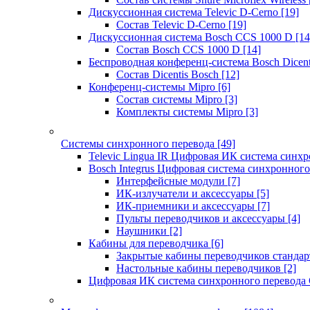
Дискуссионная система Televic D-Cerno
[19]
Состав Televic D-Cerno
[19]
Дискуссионная система Bosch CCS 1000 D
[14
Состав Bosch CCS 1000 D
[14]
Беспроводная конференц-система Bosch Dicen
Состав Dicentis Bosch
[12]
Конференц-системы Mipro
[6]
Состав системы Mipro
[3]
Комплекты системы Mipro
[3]
Системы синхронного перевода
[49]
Televic Lingua IR Цифровая ИК система синхр
Bosch Integrus Цифровая система синхронного
Интерфейсные модули
[7]
ИК-излучатели и аксессуары
[5]
ИК-приемники и аксессуары
[7]
Пульты переводчиков и аксессуары
[4]
Наушники
[2]
Кабины для переводчика
[6]
Закрытые кабины переводчиков стандар
Настольные кабины переводчиков
[2]
Цифровая ИК система синхронного перевода