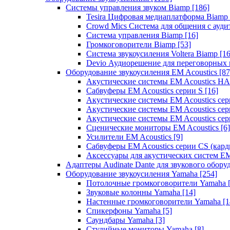
Системы управления звуком Biamp
[186]
Tesira Цифровая медиаплатформа Biamp
Crowd Mics Система для общения с ауд
Система управления Biamp
[16]
Громкоговорители Biamp
[53]
Система звукоусиления Voltera Biamp
[16
Devio Аудиорешение для переговорных
Оборудование звукоусиления EM Acoustics
[87
Акустические системы EM Acoustics 
Сабвуферы EM Acoustics серии S
[16]
Акустические системы EM Acoustics с
Акустические системы EM Acoustics сер
Акустические системы EM Acoustics сер
Сценические мониторы EM Acoustics
[6]
Усилители EM Acoustics
[9]
Сабвуферы EM Acoustics серии CS (кар
Аксессуары для акустических систем EM
Адаптеры Audinate Dante для звукового обор
Оборудование звукоусиления Yamaha
[254]
Потолочные громкоговорители Yamaha
Звуковые колонны Yamaha
[14]
Настенные громкоговорители Yamaha
[1
Спикерфоны Yamaha
[5]
Саундбары Yamaha
[3]
Студийные мониторы Yamaha
[8]