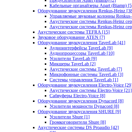
Предусилители Apart (Biamp)
[2]
Кабельные органайзеры Apart (Biamp)
[5
Оборудование звукоусиления Renkus-Heinz
[3
Управляемые звуковые колонны Renkus
Акустические системы Renkus-Heinz с
Акустические системы Renkus-Heinz сер
Акустические системы TEFRA
[15]
Звуковое оборудование ATEN
[7]
Оборудование звукоусиления TaverLab
[41]
Аудиоинтерфейсы TaverLab
[9]
Аудиопроцессоры TaverLab
[10]
Усилители TaverLab
[9]
Микшеры TaverLab
[2]
Акустические системы TaverLab
[7]
Микрофонные системы TaverLab
[3]
Системы управления TaverLab
[1]
Оборудование звукоусиления Electro-Voice
[29
Акустические системы Electro-Voice
[21]
Сабвуферы Electro-Voice
[8]
Оборудование звукоусиления Dynacord
[8]
Усилители мощности Dynacord
[8]
Оборудование звукоусиления SHURE
[9]
Усилители Shure
[1]
Громкоговорители Shure
[8]
Акустические системы DS Proaudio
[42]