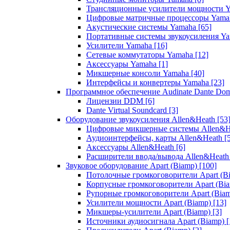
Трансляционные усилители мощности 
Цифровые матричные процессоры Yam
Акустические системы Yamaha
[65]
Портативные системы звукоусиления Y
Усилители Yamaha
[16]
Сетевые коммутаторы Yamaha
[12]
Аксессуары Yamaha
[1]
Микшерные консоли Yamaha
[40]
Интерфейсы и конвертеры Yamaha
[23]
Программное обеспечение Audinate Dante Do
Лицензии DDM
[6]
Dante Virtual Soundcard
[3]
Оборудование звукоусиления Allen&Heath
[53
Цифровые микшерные системы Allen&
Аудиоинтерфейсы, карты Allen&Heath
[
Аксессуары Allen&Heath
[6]
Расширители ввода/вывода Allen&Heat
Звуковое оборудование Apart (Biamp)
[100]
Потолочные громкоговорители Apart (B
Корпусные громкоговорители Apart (Bi
Рупорные громкоговорители Apart (Bia
Усилители мощности Apart (Biamp)
[13]
Микшеры-усилители Apart (Biamp)
[3]
Источники аудиосигнала Apart (Biamp)
[