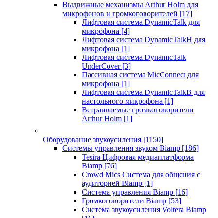
Выдвижные механизмы Arthur Holm для
микрофонов и громкоговорителей
[17]
Лифтовая система DynamicTalk для
микрофона
[4]
Лифтовая система DynamicTalkH для
микрофона
[1]
Лифтовая система DynamicTalk
UnderCover
[3]
Пассивная система MicConnect для
микрофона
[1]
Лифтовая система DynamicTalkB для
настольного микрофона
[1]
Встраиваемые громкоговорители
Arthur Holm
[1]
Оборудование звукоусиления
[1150]
Системы управления звуком Biamp
[186]
Tesira Цифровая медиаплатформа
Biamp
[76]
Crowd Mics Система для общения с
аудиторией Biamp
[1]
Система управления Biamp
[16]
Громкоговорители Biamp
[53]
Система звукоусиления Voltera Biamp