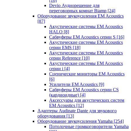
[16]
Devio Аудиорешение для
переговорных комнат Biamp
[24]
Оборудование звукоусиления EM Acoustics
[87]
Акустические системы EM Acoustics
HALO
[8]
Сабвуферы EM Acoustics серии S
[16]
Акустические системы EM Acoustics
серии EMS
[18]
Акустические системы EM Acoustics
серии Reference
[10]
Акустические системы EM Acoustics
серии i
[4]
Сценические мониторы EM Acoustics
[6]
Усилители EM Acoustics
[9]
Сабвуферы EM Acoustics серии CS
(кардиоидные)
[4]
Аксессуары для акустических систем
EM Acoustics
[12]
Адаптеры Audinate Dante для звукового
оборудования
[13]
Оборудование звукоусиления Yamaha
[254]
Потолочные громкоговорители Yamaha