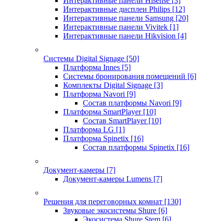
Интерактивные панели Hisense
[3]
Интерактивные дисплеи Philips
[12]
Интерактивные панели Samsung
[20]
Интерактивные панели Vivitek
[1]
Интерактивные панели Hikvision
[4]
Системы Digital Signage
[50]
Платформа Innes
[5]
Системы бронирования помещений
[6]
Комплекты Digital Signage
[3]
Платформа Navori
[9]
Состав платформы Navori
[9]
Платформа SmartPlayer
[10]
Состав SmartPlayer
[10]
Платформа LG
[1]
Платформа Spinetix
[16]
Состав платформы Spinetix
[16]
Документ-камеры
[7]
Документ-камеры Lumens
[7]
Решения для переговорных комнат
[130]
Звуковые экосистемы Shure
[6]
Экосистема Shure Stem
[6]