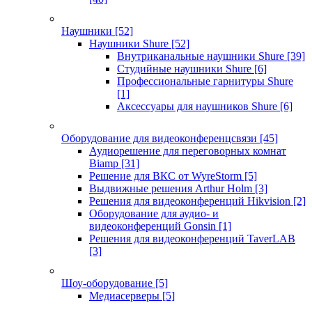
Наушники
[52]
Наушники Shure
[52]
Внутриканальные наушники Shure
[39]
Студийные наушники Shure
[6]
Профессиональные гарнитуры Shure
[1]
Аксессуары для наушников Shure
[6]
Оборудование для видеоконференцсвязи
[45]
Аудиорешение для переговорных комнат
Biamp
[31]
Решение для ВКС от WyreStorm
[5]
Выдвижные решения Arthur Holm
[3]
Решения для видеоконференций Hikvision
[2]
Оборудование для аудио- и
видеоконференций Gonsin
[1]
Решения для видеоконференций TaverLAB
[3]
Шоу-оборудование
[5]
Медиасерверы
[5]