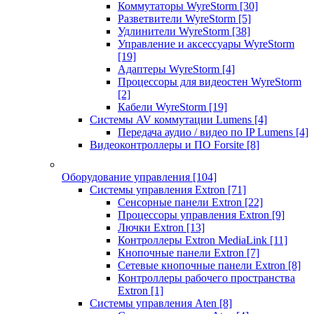
Коммутаторы WyreStorm
[30]
Разветвители WyreStorm
[5]
Удлинители WyreStorm
[38]
Управление и аксессуары WyreStorm
[19]
Адаптеры WyreStorm
[4]
Процессоры для видеостен WyreStorm
[2]
Кабели WyreStorm
[19]
Системы AV коммутации Lumens
[4]
Передача аудио / видео по IP Lumens
[4]
Видеоконтроллеры и ПО Forsite
[8]
Оборудование управления
[104]
Системы управления Extron
[71]
Сенсорные панели Extron
[22]
Процессоры управления Extron
[9]
Лючки Extron
[13]
Контроллеры Extron MediaLink
[11]
Кнопочные панели Extron
[7]
Сетевые кнопочные панели Extron
[8]
Контроллеры рабочего пространства
Extron
[1]
Системы управления Aten
[8]