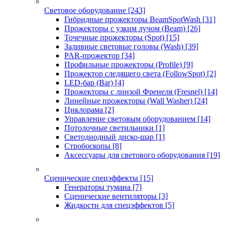
Световое оборудование
[243]
Гибридные прожекторы BeamSpotWash
[31]
Прожекторы с узким лучом (Beam)
[26]
Точечные прожекторы (Spot)
[15]
Заливные световые головы (Wash)
[39]
PAR-прожектор
[34]
Профильные прожекторы (Profile)
[9]
Прожектор следящего света (FollowSpot)
[2]
LED-бар (Bar)
[4]
Прожекторы с линзой Френеля (Fresnel)
[14]
Линейные прожекторы (Wall Washer)
[24]
Циклорама
[2]
Управление световым оборудованием
[14]
Потолочные светильники
[1]
Светодиодный диско-шар
[1]
Стробоскопы
[8]
Аксессуары для светового оборудования
[19]
Сценические спецэффекты
[15]
Генераторы тумана
[7]
Сценические вентиляторы
[3]
Жидкости для спецэффектов
[5]