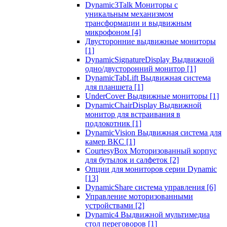
Dynamic3Talk Мониторы с
уникальным механизмом
трансформации и выдвижным
микрофоном
[4]
Двусторонние выдвижные мониторы
[1]
DynamicSignatureDisplay Выдвижной
одно/двусторонний монитор
[1]
DynamicTabLift Выдвижная система
для планшета
[1]
UnderCover Выдвижные мониторы
[1]
DynamicChairDisplay Выдвижной
монитор для встраивания в
подлокотник
[1]
DynamicVision Выдвижная система для
камер ВКС
[1]
CourtesyBox Моторизованный корпус
для бутылок и салфеток
[2]
Опции для мониторов серии Dynamic
[13]
DynamicShare система управления
[6]
Управление моторизованными
устройствами
[2]
Dynamic4 Выдвижной мультимедиа
стол переговоров
[1]