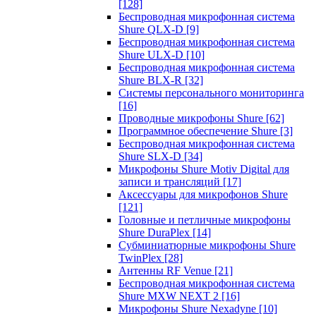
[128]
Беспроводная микрофонная система
Shure QLX-D
[9]
Беспроводная микрофонная система
Shure ULX-D
[10]
Беспроводная микрофонная система
Shure BLX-R
[32]
Системы персонального мониторинга
[16]
Проводные микрофоны Shure
[62]
Программное обеспечение Shure
[3]
Беспроводная микрофонная система
Shure SLX-D
[34]
Микрофоны Shure Motiv Digital для
записи и трансляций
[17]
Аксессуары для микрофонов Shure
[121]
Головные и петличные микрофоны
Shure DuraPlex
[14]
Субминиатюрные микрофоны Shure
TwinPlex
[28]
Антенны RF Venue
[21]
Беспроводная микрофонная система
Shure MXW NEXT 2
[16]
Микрофоны Shure Nexadyne
[10]