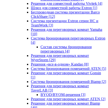
Решения для совместной работы Vivitek
[4]
Шлюз для совместной работы Extron
[1]
Беспроводная система презентации Barco
ClickShare
[12]
Система презентации Extron серии HC и
TeamWork
[3]
Решения для переговорных комнат Yamaha
[10]
Система бронирования переговорных Extron
[4]
Состав системы бронирования
переговорных
[4]
Решения для переговорных комнат
WyreStorm
[29]
Решения «все-в-одном» Kandao
[8]
Система бронирования помещений ATEN
[5]
Решение для переговорных комнат Gonsin
[1]
Система бронирования помещений Biamp
[2]
Решения для переговорных комнат
TaverLAB
[3]
BYOD/BYOM-решения
[3]
Решение для переговорных комнат ATEN
[2]
Решение для переговорных комнат Biamp
[40]