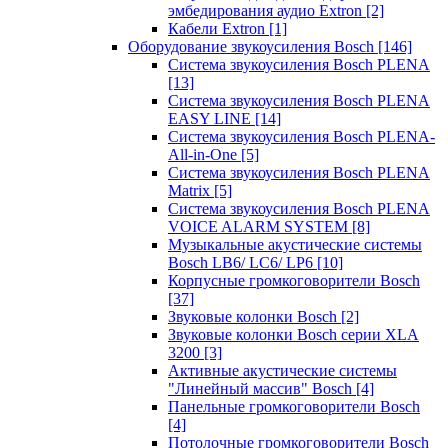
эмбедирования аудио Extron
[2]
Кабели Extron
[1]
Оборудование звукоусиления Bosch
[146]
Система звукоусиления Bosch PLENA
[13]
Система звукоусиления Bosch PLENA
EASY LINE
[14]
Система звукоусиления Bosch PLENA-
All-in-One
[5]
Система звукоусиления Bosch PLENA
Matrix
[5]
Система звукоусиления Bosch PLENA
VOICE ALARM SYSTEM
[8]
Музыкальные акустические системы
Bosch LB6/ LC6/ LP6
[10]
Корпусные громкоговорители Bosch
[37]
Звуковые колонки Bosch
[2]
Звуковые колонки Bosch серии XLA
3200
[3]
Активные акустические системы
"Линейный массив" Bosch
[4]
Панельные громкоговорители Bosch
[4]
Потолочные громкоговорители Bosch