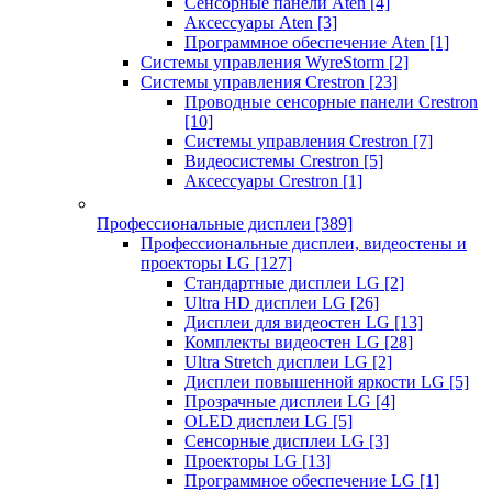
Сенсорные панели Aten
[4]
Аксессуары Aten
[3]
Программное обеспечение Aten
[1]
Системы управления WyreStorm
[2]
Системы управления Crestron
[23]
Проводные сенсорные панели Crestron
[10]
Системы управления Crestron
[7]
Видеосистемы Crestron
[5]
Аксессуары Crestron
[1]
Профессиональные дисплеи
[389]
Профессиональные дисплеи, видеостены и
проекторы LG
[127]
Стандартные дисплеи LG
[2]
Ultra HD дисплеи LG
[26]
Дисплеи для видеостен LG
[13]
Комплекты видеостен LG
[28]
Ultra Stretch дисплеи LG
[2]
Дисплеи повышенной яркости LG
[5]
Прозрачные дисплеи LG
[4]
OLED дисплеи LG
[5]
Сенсорные дисплеи LG
[3]
Проекторы LG
[13]
Программное обеспечение LG
[1]