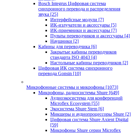
Bosch Integrus Цифровая система
синхронного перевода и распределения
звука
[25]
Интерфейсные модули
[7]
ИК-излучатели и аксессуары
[5]
ИК-приемники и аксессуары
[7]
Пульты переводчиков и аксессуары
[4]
Наушники
[2]
Кабины для переводчика
[6]
Закрытые кабины переводчиков
стандарта ISO 4043
[4]
Настольные кабины переводчиков
[2]
Цифровая ИК система синхронного
перевода Gonsin
[10]
Микрофонные системы и микрофоны
[1073]
Микрофоны, радиосистемы Shure
[649]
Аудиоэкосистема для конференций
Microflex Ecosystem
[55]
Экосистема Shure Stem
[6]
Микшеры и аудиопроцессоры Shure
[2]
Цифровая система Shure Axient Digital
[59]
Микрофоны Shure серии Microflex