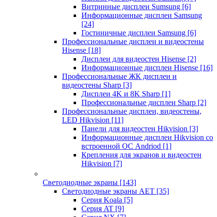
Витринные дисплеи Sumsung
[6]
Информационные дисплеи Samsung
[24]
Гостиничные дисплеи Samsung
[6]
Профессиональные дисплеи и видеостены
Hisense
[18]
Дисплеи для видеостен Hisense
[2]
Информационные дисплеи Hisense
[16]
Профессиональные ЖК дисплеи и
видеостены Sharp
[3]
Дисплеи 4K и 8K Sharp
[1]
Профессиональные дисплеи Sharp
[2]
Профессиональные дисплеи, видеостены,
LED Hikvision
[11]
Панели для видеостен Hikvision
[3]
Информационные дисплеи Hikvision со
встроенной ОС Andriod
[1]
Крепления для экранов и видеостен
Hikvision
[7]
Светодиодные экраны
[143]
Светодиодные экраны AET
[35]
Cерия Koala
[5]
Серия AT
[9]