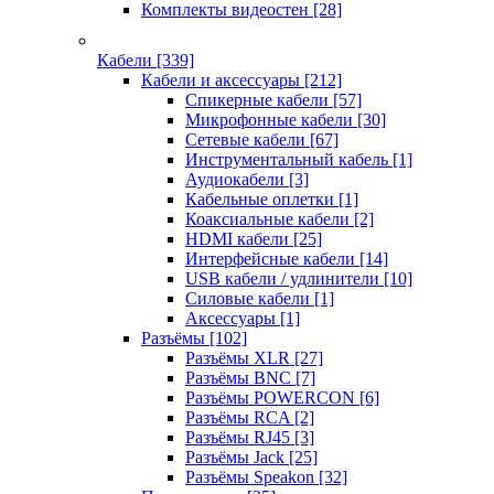
Комплекты видеостен
[28]
Кабели
[339]
Кабели и аксессуары
[212]
Спикерные кабели
[57]
Микрофонные кабели
[30]
Сетевые кабели
[67]
Инструментальный кабель
[1]
Аудиокабели
[3]
Кабельные оплетки
[1]
Коаксиальные кабели
[2]
HDMI кабели
[25]
Интерфейсные кабели
[14]
USB кабели / удлинители
[10]
Силовые кабели
[1]
Аксессуары
[1]
Разъёмы
[102]
Разъёмы XLR
[27]
Разъёмы BNC
[7]
Разъёмы POWERCON
[6]
Разъёмы RCA
[2]
Разъёмы RJ45
[3]
Разъёмы Jack
[25]
Разъёмы Speakon
[32]