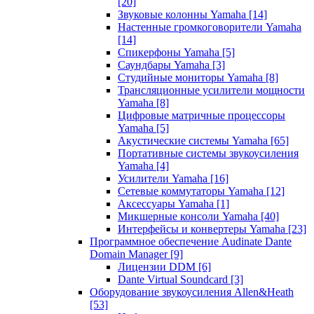
[20]
Звуковые колонны Yamaha
[14]
Настенные громкоговорители Yamaha
[14]
Спикерфоны Yamaha
[5]
Саундбары Yamaha
[3]
Студийные мониторы Yamaha
[8]
Трансляционные усилители мощности
Yamaha
[8]
Цифровые матричные процессоры
Yamaha
[5]
Акустические системы Yamaha
[65]
Портативные системы звукоусиления
Yamaha
[4]
Усилители Yamaha
[16]
Сетевые коммутаторы Yamaha
[12]
Аксессуары Yamaha
[1]
Микшерные консоли Yamaha
[40]
Интерфейсы и конвертеры Yamaha
[23]
Программное обеспечение Audinate Dante
Domain Manager
[9]
Лицензии DDM
[6]
Dante Virtual Soundcard
[3]
Оборудование звукоусиления Allen&Heath
[53]