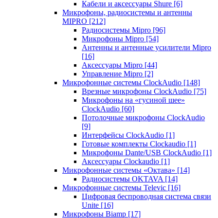
Кабели и аксессуары Shure
[6]
Микрофоны, радиосистемы и антенны
MIPRO
[212]
Радиосистемы Mipro
[96]
Микрофоны Mipro
[54]
Антенны и антенные усилители Mipro
[16]
Аксессуары Mipro
[44]
Управление Mipro
[2]
Микрофонные системы ClockAudio
[148]
Врезные микрофоны ClockAudio
[75]
Микрофоны на «гусиной шее»
ClockAudio
[60]
Потолочные микрофоны ClockAudio
[9]
Интерфейсы ClockAudio
[1]
Готовые комплекты Clockaudio
[1]
Микрофоны Dante/USB ClockAudio
[1]
Аксессуары Clockaudio
[1]
Микрофонные системы «Октава»
[14]
Радиосистемы OKTAVA
[14]
Микрофонные системы Televic
[16]
Цифровая беспроводная система связи
Unite
[16]
Микрофоны Biamp
[17]