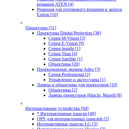
вещания ATEN
[4]
Решения для потокового вещания и записи
Extron
[10]
Проекторы
[51]
Проекторы Digital Projection
[38]
Серия M-Vision
[3]
Серия E-Vision
[9]
Серия Insight
[1]
Серия Titan
[4]
Серия Satellite
[1]
Объективы
[20]
Проекционные экраны Adeo
[3]
Серия Professional
[2]
Управление и аксессуары
[1]
Лампы и объективы для проекторов
[10]
Объективы
[2]
Лампы проекторов Hitachi, Maxell
[8]
Интерактивные устройства
[94]
* Интерактивные панели
[49]
OPS для интерактивных панелей
[2]
Интерактивные панели LG
[3]