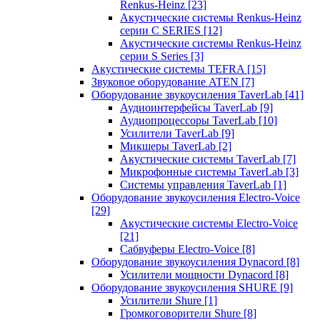
Renkus-Heinz
[23]
Акустические системы Renkus-Heinz
серии C SERIES
[12]
Акустические системы Renkus-Heinz
серии S Series
[3]
Акустические системы TEFRA
[15]
Звуковое оборудование ATEN
[7]
Оборудование звукоусиления TaverLab
[41]
Аудиоинтерфейсы TaverLab
[9]
Аудиопроцессоры TaverLab
[10]
Усилители TaverLab
[9]
Микшеры TaverLab
[2]
Акустические системы TaverLab
[7]
Микрофонные системы TaverLab
[3]
Системы управления TaverLab
[1]
Оборудование звукоусиления Electro-Voice
[29]
Акустические системы Electro-Voice
[21]
Сабвуферы Electro-Voice
[8]
Оборудование звукоусиления Dynacord
[8]
Усилители мощности Dynacord
[8]
Оборудование звукоусиления SHURE
[9]
Усилители Shure
[1]
Громкоговорители Shure
[8]