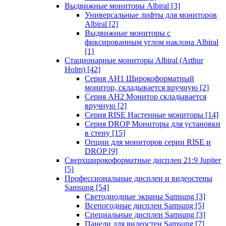
Выдвижные мониторы Albiral
[3]
Универсальные лифты для мониторов
Albiral
[2]
Выдвижные мониторы с
фиксированным углом наклона Albiral
[1]
Стационарные мониторы Albiral (Arthur
Holm)
[42]
Серия AH1 Широкоформатный
монитор, складывается вручную
[2]
Серия AH2 Монитор складывается
вручную
[2]
Серия RISE Настенные мониторы
[14]
Серия DROP Мониторы для установки
в стену
[15]
Опции для мониторов серии RISE и
DROP
[9]
Сверхширокоформатные дисплеи 21:9 Jupiter
[5]
Профессиональные дисплеи и видеостены
Samsung
[54]
Светодиодные экраны Samsung
[3]
Всепогодные дисплеи Samsung
[5]
Специальные дисплеи Samsung
[3]
Панели для видеостен Samsung
[7]