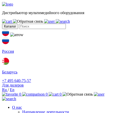
Дистрибьютор мультимедийного оборудования
Каталог
Россия
Беларусь
+7 495 640-75-57
Для дилеров
Ru
/
En
0
0
0
О нас
Направление деятельности