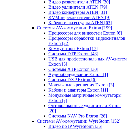
Видео разветвители ATEN
[30]
Видео удлинители ATEN
[79]
Видео конвертеры ATEN
[31]
KVM-переключатели ATEN
[9]
Кабели и аксессуары ATEN
[63]
Системы AV-коммутации Extron
[199]
Процессоры для видеостен Extron
[6]
Процессоры обработки видеосигналов
Extron
[22]
Коммутаторы Extron
[17]
Системы DTP Extron
[43]
USB для профессиональных AV-систем
Extron
[5]
Системы XTP Extron
[30]
Аудиооборудование Extron
[1]
Системы DXP Extron
[6]
Монтажные крепления Extron
[3]
Кабели и адаптеры Extron
[11]
Модульные матричные коммутаторы
Extron
[7]
Оптоволоконные удлинители Extron
[20]
Системы NAV Pro Extron
[28]
Системы AV-коммутации WyreStorm
[152]
Видео по IP WyreStorm
[35]