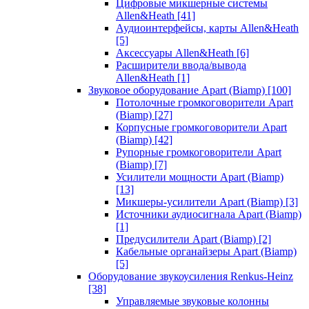
Цифровые микшерные системы
Allen&Heath
[41]
Аудиоинтерфейсы, карты Allen&Heath
[5]
Аксессуары Allen&Heath
[6]
Расширители ввода/вывода
Allen&Heath
[1]
Звуковое оборудование Apart (Biamp)
[100]
Потолочные громкоговорители Apart
(Biamp)
[27]
Корпусные громкоговорители Apart
(Biamp)
[42]
Рупорные громкоговорители Apart
(Biamp)
[7]
Усилители мощности Apart (Biamp)
[13]
Микшеры-усилители Apart (Biamp)
[3]
Источники аудиосигнала Apart (Biamp)
[1]
Предусилители Apart (Biamp)
[2]
Кабельные органайзеры Apart (Biamp)
[5]
Оборудование звукоусиления Renkus-Heinz
[38]
Управляемые звуковые колонны