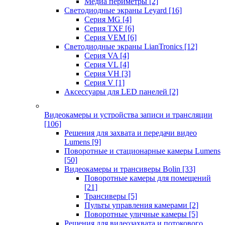
Медиа периметры
[2]
Светодиодные экраны Leyard
[16]
Серия MG
[4]
Серия TXF
[6]
Серия VEM
[6]
Светодиодные экраны LianTronics
[12]
Серия VA
[4]
Серия VL
[4]
Серия VH
[3]
Серия V
[1]
Аксессуары для LED панелей
[2]
Видеокамеры и устройства записи и трансляции
[106]
Решения для захвата и передачи видео
Lumens
[9]
Поворотные и стационарные камеры Lumens
[50]
Видеокамеры и трансиверы Bolin
[33]
Поворотные камеры для помещений
[21]
Трансиверы
[5]
Пульты управления камерами
[2]
Поворотные уличные камеры
[5]
Решения для видеозахвата и потокового