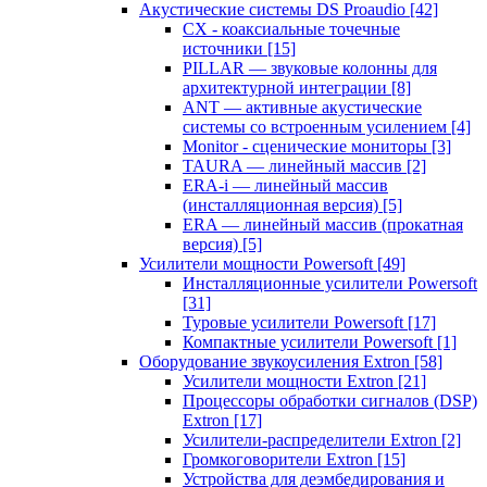
Акустические системы DS Proaudio
[42]
CX - коаксиальные точечные
источники
[15]
PILLAR — звуковые колонны для
архитектурной интеграции
[8]
ANT — активные акустические
системы со встроенным усилением
[4]
Monitor - сценические мониторы
[3]
TAURA — линейный массив
[2]
ERA-i — линейный массив
(инсталляционная версия)
[5]
ERA — линейный массив (прокатная
версия)
[5]
Усилители мощности Powersoft
[49]
Инсталляционные усилители Powersoft
[31]
Туровые усилители Powersoft
[17]
Компактные усилители Powersoft
[1]
Оборудование звукоусиления Extron
[58]
Усилители мощности Extron
[21]
Процессоры обработки сигналов (DSP)
Extron
[17]
Усилители-распределители Extron
[2]
Громкоговорители Extron
[15]
Устройства для деэмбедирования и