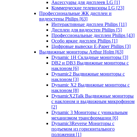
Аксессуары для дисплеев LG
[1]
Коммерческие телевизоры LG
[23]
Профессиональные ЖК дисплеи и
видеостены Philips
[63]
Интерактивные дисплеи Philips
[11]
Дисплеи для видеостен Philips
[5]
Профессиональные дисплеи Philips
[43]
Особо яркие дисплеи Philips
[1]
Цифровые вывески E-Paper Philips
[3]
Выдвижные мониторы Arthur Holm
[63]
Dynamic 1Н Складные мониторы
[3]
DB2 и DB3 Выдвижные мониторы с
наклоном
[6]
Dynamic2 Выдвижные мониторы с
наклоном
[3]
Dynamic X2 Выдвижные мониторы с
наклоном
[8]
DynamicX2Talk Выдвижные мониторы
с наклоном и выдвижным микрофоном
[2]
Dynamic 3 Мониторы с уникальным
механизмом трансформации
[6]
Dynamic3Reverse Мониторы с
подъемом из горизонтального
положения
[1]