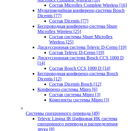
Состав Microflex Complete Wireless
[16]
Мультимедийная конференц-система Bosch
Dicentis
[77]
Состав Dicentis
[77]
Беспроводная конференц-система Shure
Microflex Wireless
[25]
Состав системы Shure Microflex
Wireless
[25]
Дискуссионная система Televic D-Cerno
[19]
Состав Televic D-Cerno
[19]
Дискуссионная система Bosch CCS 1000 D
[14]
Состав Bosch CCS 1000 D
[14]
Беспроводная конференц-система Bosch
Dicentis
[12]
Состав Dicentis Bosch
[12]
Конференц-системы Mipro
[6]
Состав системы Mipro
[3]
Комплекты системы Mipro
[3]
Системы синхронного перевода
[49]
Televic Lingua IR Цифровая ИК система
синхронного перевода и распределения
звука
[8]