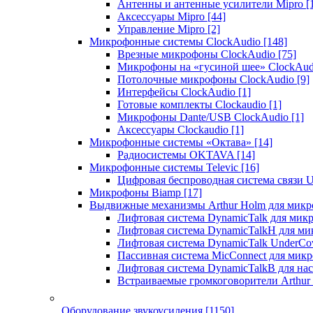
Антенны и антенные усилители Mipro
[
Аксессуары Mipro
[44]
Управление Mipro
[2]
Микрофонные системы ClockAudio
[148]
Врезные микрофоны ClockAudio
[75]
Микрофоны на «гусиной шее» ClockAu
Потолочные микрофоны ClockAudio
[9]
Интерфейсы ClockAudio
[1]
Готовые комплекты Clockaudio
[1]
Микрофоны Dante/USB ClockAudio
[1]
Аксессуары Clockaudio
[1]
Микрофонные системы «Октава»
[14]
Радиосистемы OKTAVA
[14]
Микрофонные системы Televic
[16]
Цифровая беспроводная система связи U
Микрофоны Biamp
[17]
Выдвижные механизмы Arthur Holm для микр
Лифтовая система DynamicTalk для ми
Лифтовая система DynamicTalkH для м
Лифтовая система DynamicTalk UnderCo
Пассивная система MicConnect для мик
Лифтовая система DynamicTalkB для на
Встраиваемые громкоговорители Arthu
Оборудование звукоусиления
[1150]