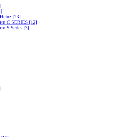
]
8]
-Heinz
[23]
ерии C SERIES
[12]
ии S Series
[3]
]