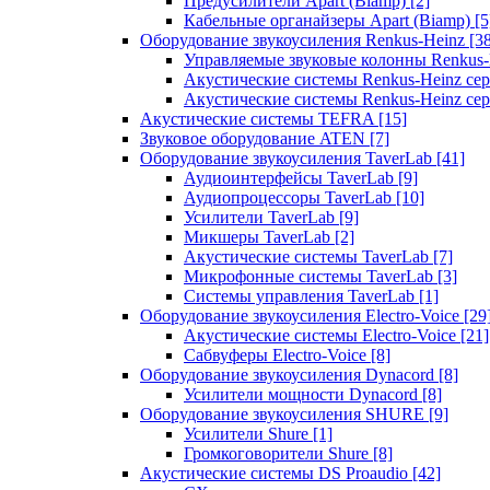
Предусилители Apart (Biamp)
[2]
Кабельные органайзеры Apart (Biamp)
[5
Оборудование звукоусиления Renkus-Heinz
[3
Управляемые звуковые колонны Renkus
Акустические системы Renkus-Heinz с
Акустические системы Renkus-Heinz сер
Акустические системы TEFRA
[15]
Звуковое оборудование ATEN
[7]
Оборудование звукоусиления TaverLab
[41]
Аудиоинтерфейсы TaverLab
[9]
Аудиопроцессоры TaverLab
[10]
Усилители TaverLab
[9]
Микшеры TaverLab
[2]
Акустические системы TaverLab
[7]
Микрофонные системы TaverLab
[3]
Системы управления TaverLab
[1]
Оборудование звукоусиления Electro-Voice
[29
Акустические системы Electro-Voice
[21]
Сабвуферы Electro-Voice
[8]
Оборудование звукоусиления Dynacord
[8]
Усилители мощности Dynacord
[8]
Оборудование звукоусиления SHURE
[9]
Усилители Shure
[1]
Громкоговорители Shure
[8]
Акустические системы DS Proaudio
[42]