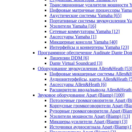
Трансляционные усилители мощности 
Цифровые матричные процессоры Yam
Акустические системы Yamaha
[65]
Портативные системы звукоусиления Y
Усилители Yamaha
[16]
Сетевые коммутаторы Yamaha
[12]
Аксессуары Yamaha
[1]
Микшерные консоли Yamaha
[40]
Интерфейсы и конвертеры Yamaha
[23]
Программное обеспечение Audinate Dante Do
Лицензии DDM
[6]
Dante Virtual Soundcard
[3]
Оборудование звукоусиления Allen&Heath
[53
Цифровые микшерные системы Allen&
Аудиоинтерфейсы, карты Allen&Heath
[
Аксессуары Allen&Heath
[6]
Расширители ввода/вывода Allen&Heat
Звуковое оборудование Apart (Biamp)
[100]
Потолочные громкоговорители Apart (B
Корпусные громкоговорители Apart (Bi
Рупорные громкоговорители Apart (Bia
Усилители мощности Apart (Biamp)
[13]
Микшеры-усилители Apart (Biamp)
[3]
Источники аудиосигнала Apart (Biamp)
[