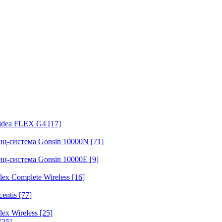
fidea FLEX G4
[17]
нц-система Gonsin 10000N
[71]
нц-система Gonsin 10000E
[9]
ex Complete Wireless
[16]
entis
[77]
ex Wireless
[25]
[25]