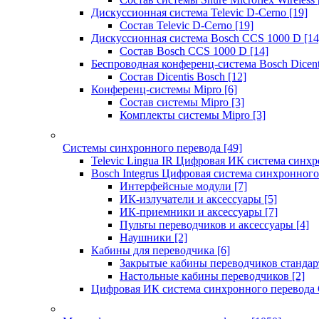
Дискуссионная система Televic D-Cerno
[19]
Состав Televic D-Cerno
[19]
Дискуссионная система Bosch CCS 1000 D
[14
Состав Bosch CCS 1000 D
[14]
Беспроводная конференц-система Bosch Dicen
Состав Dicentis Bosch
[12]
Конференц-системы Mipro
[6]
Состав системы Mipro
[3]
Комплекты системы Mipro
[3]
Системы синхронного перевода
[49]
Televic Lingua IR Цифровая ИК система синхр
Bosch Integrus Цифровая система синхронного
Интерфейсные модули
[7]
ИК-излучатели и аксессуары
[5]
ИК-приемники и аксессуары
[7]
Пульты переводчиков и аксессуары
[4]
Наушники
[2]
Кабины для переводчика
[6]
Закрытые кабины переводчиков стандар
Настольные кабины переводчиков
[2]
Цифровая ИК система синхронного перевода