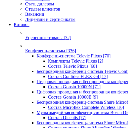
Стать дилером
Отзывы клиентов
Вакансии
Лицензии и сертификаты
Каталог
Уцененные товары
[32]
Конференц-системы
[336]
Конференц-система Televic Plixus
[70]
Комплекты Televic Plixus
[2]
Состав Televic Plixus
[68]
Беспроводная конференц-система Televic Con
Состав Confidea FLEX G4
[17]
Цифровая проводная и беспроводная конфере
Состав Gonsin 10000N
[71]
Цифровая проводная и беспроводная конфере
Состав Gonsin 10000E
[9]
Беспроводная конференц-система Shure Microfl
Состав Microflex Complete Wireless
[16]
Мультимедийная конференц-система Bosch Dic
Состав Dicentis
[77]
Беспроводная конференц-система Shure Microfl
Состав системы Shure Microflex Wireless