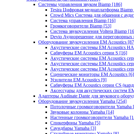
Системы управления звуком Biamp
[186]
Tesira Цифровая медиаплатформа Biamp
Crowd Mics Система для общения с ауд
Система управления Biamp
[16]
Громкоговорители Biamp
[53]
Система звукоусиления Voltera Biamp
[16
Devio Аудиорешение для переговорных
Оборудование звукоусиления EM Acoustics
[87
Акустические системы EM Acoustics 
Сабвуферы EM Acoustics серии S
[16]
Акустические системы EM Acoustics с
Акустические системы EM Acoustics сер
Акустические системы EM Acoustics сер
Сценические мониторы EM Acoustics
[6]
Усилители EM Acoustics
[9]
Сабвуферы EM Acoustics серии CS (кар
Аксессуары для акустических систем EM
Адаптеры Audinate Dante для звукового обор
Оборудование звукоусиления Yamaha
[254]
Потолочные громкоговорители Yamaha
Звуковые колонны Yamaha
[14]
Настенные громкоговорители Yamaha
[1
Спикерфоны Yamaha
[5]
Саундбары Yamaha
[3]
Студийные мониторы Yamaha
[8]