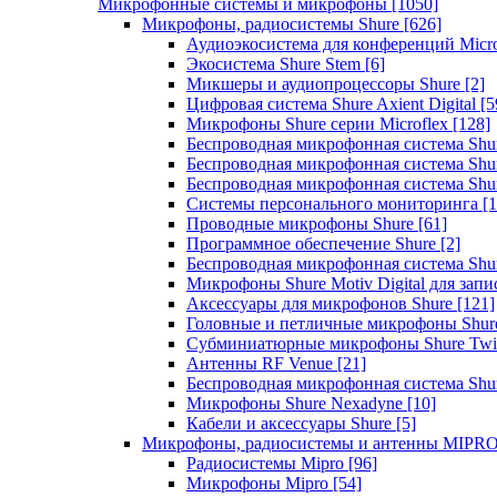
Микрофонные системы и микрофоны
[1050]
Микрофоны, радиосистемы Shure
[626]
Аудиоэкосистема для конференций Micro
Экосистема Shure Stem
[6]
Микшеры и аудиопроцессоры Shure
[2]
Цифровая система Shure Axient Digital
[5
Микрофоны Shure серии Microflex
[128]
Беспроводная микрофонная система Sh
Беспроводная микрофонная система Sh
Беспроводная микрофонная система Sh
Системы персонального мониторинга
[1
Проводные микрофоны Shure
[61]
Программное обеспечение Shure
[2]
Беспроводная микрофонная система Sh
Микрофоны Shure Motiv Digital для зап
Аксессуары для микрофонов Shure
[121]
Головные и петличные микрофоны Shur
Субминиатюрные микрофоны Shure Twi
Антенны RF Venue
[21]
Беспроводная микрофонная система S
Микрофоны Shure Nexadyne
[10]
Кабели и аксессуары Shure
[5]
Микрофоны, радиосистемы и антенны MIPR
Радиосистемы Mipro
[96]
Микрофоны Mipro
[54]