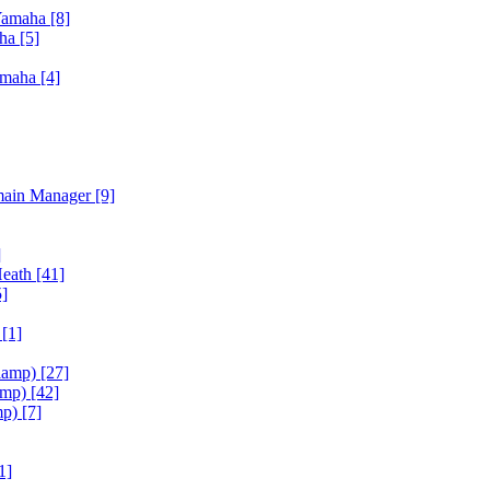
Yamaha
[8]
aha
[5]
amaha
[4]
main Manager
[9]
]
Heath
[41]
5]
h
[1]
iamp)
[27]
amp)
[42]
mp)
[7]
1]