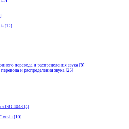
]
tis
[12]
онного перевода и распределения звука
[8]
 перевода и распределения звука
[25]
та ISO 4043
[4]
 Gonsin
[10]