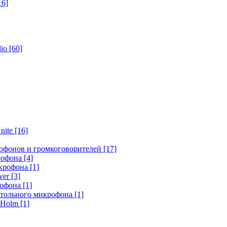
16]
dio
[60]
nite
[16]
офонов и громкоговорителей
[17]
крофона
[4]
икрофона
[1]
ver
[3]
рофона
[1]
стольного микрофона
[1]
r Holm
[1]