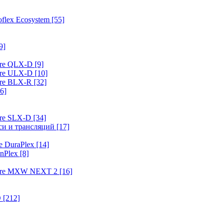
flex Ecosystem
[55]
9]
ure QLX-D
[9]
ure ULX-D
[10]
ure BLX-R
[32]
6]
ure SLX-D
[34]
иси и трансляций
[17]
e DuraPlex
[14]
nPlex
[8]
hure MXW NEXT 2
[16]
O
[212]