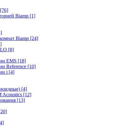
[76]
иторией Biamp
[1]
]
 комнат Biamp
[24]
]
HALO
[8]
ерии EMS
[18]
ии Reference
[10]
ии i
[4]
диоидные)
[4]
 Acoustics
[12]
удования
[13]
[20]
4]