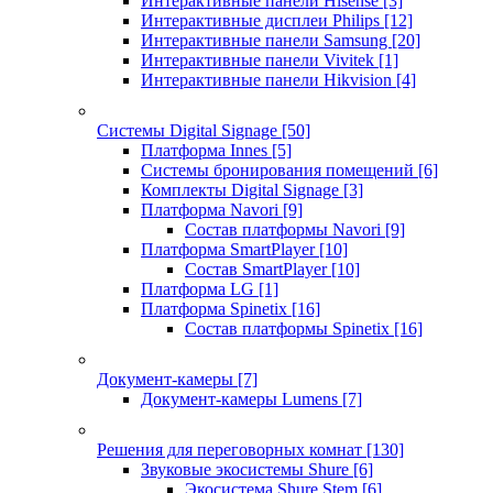
Интерактивные панели Hisense
[3]
Интерактивные дисплеи Philips
[12]
Интерактивные панели Samsung
[20]
Интерактивные панели Vivitek
[1]
Интерактивные панели Hikvision
[4]
Системы Digital Signage
[50]
Платформа Innes
[5]
Системы бронирования помещений
[6]
Комплекты Digital Signage
[3]
Платформа Navori
[9]
Состав платформы Navori
[9]
Платформа SmartPlayer
[10]
Состав SmartPlayer
[10]
Платформа LG
[1]
Платформа Spinetix
[16]
Состав платформы Spinetix
[16]
Документ-камеры
[7]
Документ-камеры Lumens
[7]
Решения для переговорных комнат
[130]
Звуковые экосистемы Shure
[6]
Экосистема Shure Stem
[6]