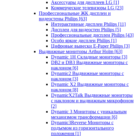
Аксессуары для дисплеев LG
[1]
Коммерческие телевизоры LG
[23]
Профессиональные ЖК дисплеи и
видеостены Philips
[63]
Интерактивные дисплеи Philips
[11]
Дисплеи для видеостен Philips
[5]
Профессиональные дисплеи Philips
[43]
Особо яркие дисплеи Philips
[1]
Цифровые вывески E-Paper Philips
[3]
Выдвижные мониторы Arthur Holm
[63]
Dynamic 1Н Складные мониторы
[3]
DB2 и DB3 Выдвижные мониторы с
наклоном
[6]
Dynamic2 Выдвижные мониторы с
наклоном
[3]
Dynamic X2 Выдвижные мониторы с
наклоном
[8]
DynamicX2Talk Выдвижные мониторы
с наклоном и выдвижным микрофоном
[2]
Dynamic 3 Мониторы с уникальным
механизмом трансформации
[6]
Dynamic3Reverse Мониторы с
подъемом из горизонтального
положения
[1]