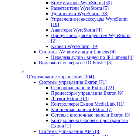
Коммутаторы WyreStorm
[30]
Разветвители WyreStorm
[5]
Удлинители WyreStorm
[38]
Управление и аксессуары WyreStorm
[19]
Адаптеры WyreStorm
[4]
Процессоры для видеостен WyreStorm
[2]
Кабели WyreStorm
[19]
Системы AV коммутации Lumens
[4]
Передача аудио / видео по IP Lumens
[4]
Видеоконтроллеры и ПО Forsite
[8]
Оборудование управления
[104]
Системы управления Extron
[71]
Сенсорные панели Extron
[22]
Процессоры управления Extron
[9]
Лючки Extron
[13]
Контроллеры Extron MediaLink
[11]
Кнопочные панели Extron
[7]
Сетевые кнопочные панели Extron
[8]
Контроллеры рабочего пространства
Extron
[1]
Системы управления Aten
[8]