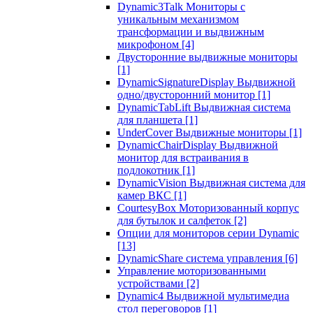
Dynamic3Talk Мониторы с
уникальным механизмом
трансформации и выдвижным
микрофоном
[4]
Двусторонние выдвижные мониторы
[1]
DynamicSignatureDisplay Выдвижной
одно/двусторонний монитор
[1]
DynamicTabLift Выдвижная система
для планшета
[1]
UnderCover Выдвижные мониторы
[1]
DynamicChairDisplay Выдвижной
монитор для встраивания в
подлокотник
[1]
DynamicVision Выдвижная система для
камер ВКС
[1]
CourtesyBox Моторизованный корпус
для бутылок и салфеток
[2]
Опции для мониторов серии Dynamic
[13]
DynamicShare система управления
[6]
Управление моторизованными
устройствами
[2]
Dynamic4 Выдвижной мультимедиа
стол переговоров
[1]