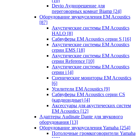
[16]
Devio Аудиорешение для
переговорных комнат Biamp
[24]
Оборудование звукоусиления EM Acoustics
[87]
Акустические системы EM Acoustics
HALO
[8]
Сабвуферы EM Acoustics серии S
[16]
Акустические системы EM Acoustics
серии EMS
[18]
Акустические системы EM Acoustics
серии Reference
[10]
Акустические системы EM Acoustics
серии i
[4]
Сценические мониторы EM Acoustics
[6]
Усилители EM Acoustics
[9]
Сабвуферы EM Acoustics серии CS
(кардиоидные)
[4]
Аксессуары для акустических систем
EM Acoustics
[12]
Адаптеры Audinate Dante для звукового
оборудования
[13]
Оборудование звукоусиления Yamaha
[254]
Потолочные громкоговорители Yamaha