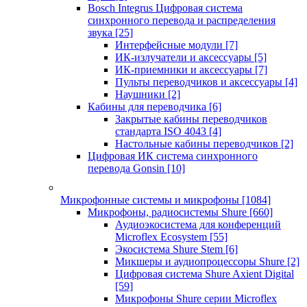
Bosch Integrus Цифровая система
синхронного перевода и распределения
звука
[25]
Интерфейсные модули
[7]
ИК-излучатели и аксессуары
[5]
ИК-приемники и аксессуары
[7]
Пульты переводчиков и аксессуары
[4]
Наушники
[2]
Кабины для переводчика
[6]
Закрытые кабины переводчиков
стандарта ISO 4043
[4]
Настольные кабины переводчиков
[2]
Цифровая ИК система синхронного
перевода Gonsin
[10]
Микрофонные системы и микрофоны
[1084]
Микрофоны, радиосистемы Shure
[660]
Аудиоэкосистема для конференций
Microflex Ecosystem
[55]
Экосистема Shure Stem
[6]
Микшеры и аудиопроцессоры Shure
[2]
Цифровая система Shure Axient Digital
[59]
Микрофоны Shure серии Microflex