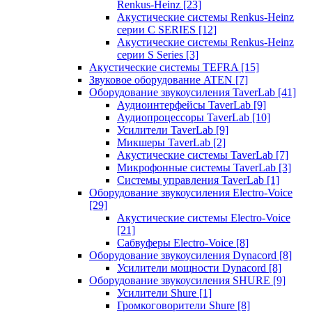
Renkus-Heinz
[23]
Акустические системы Renkus-Heinz
серии C SERIES
[12]
Акустические системы Renkus-Heinz
серии S Series
[3]
Акустические системы TEFRA
[15]
Звуковое оборудование ATEN
[7]
Оборудование звукоусиления TaverLab
[41]
Аудиоинтерфейсы TaverLab
[9]
Аудиопроцессоры TaverLab
[10]
Усилители TaverLab
[9]
Микшеры TaverLab
[2]
Акустические системы TaverLab
[7]
Микрофонные системы TaverLab
[3]
Системы управления TaverLab
[1]
Оборудование звукоусиления Electro-Voice
[29]
Акустические системы Electro-Voice
[21]
Сабвуферы Electro-Voice
[8]
Оборудование звукоусиления Dynacord
[8]
Усилители мощности Dynacord
[8]
Оборудование звукоусиления SHURE
[9]
Усилители Shure
[1]
Громкоговорители Shure
[8]