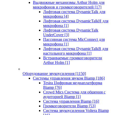
Выдвижные механизмы Arthur Holm для
микрофонов и громкоговорителей
[17]
Лифтовая система DynamicTalk для
микрофона
[4]
Лифтовая система DynamicTalkH для
микрофона
[1]
Лифтовая система DynamicTalk
UnderCover
[3]
Пассивная система MicConnect для
микрофона
[1]
Лифтовая система DynamicTalkB для
настольного микрофона
[1]
Встраиваемые громкоговорители
Arthur Holm
[1]
Оборудование звукоусиления
[1150]
Системы управления звуком Biamp
[186]
Tesira Цифровая медиаплатформа
Biamp
[76]
Crowd Mics Система для общения с
аудиторией Biamp
[1]
Система управления Biamp
[16]
Громкоговорители Biamp
[53]
Система звукоусиления Voltera Biamp