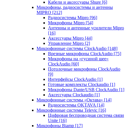
Кабели и аксессуары Shure
[6]
Микрофоны, радиосистемы и антенны
MIPRO
[212]
Радиосистемы Mipro
[96]
Микрофоны Mipro
[54]
Антенны и антенные усилители Mipro
[16]
Аксессуары Mipro
[44]
Управление Mipro
[2]
Микрофонные системы ClockAudio
[148]
Врезные микрофоны ClockAudio
[75]
Микрофоны на «гусиной шее»
ClockAudio
[60]
Потолочные микрофоны ClockAudio
[9]
Интерфейсы ClockAudio
[1]
Готовые комплекты Clockaudio
[1]
Микрофоны Dante/USB ClockAudio
[1]
Аксессуары Clockaudio
[1]
Микрофонные системы «Октава»
[14]
Радиосистемы OKTAVA
[14]
Микрофонные системы Televic
[16]
Цифровая беспроводная система связи
Unite
[16]
Микрофоны Biamp
[17]