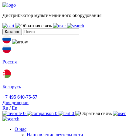
Дистрибьютор мультимедийного оборудования
Каталог
Россия
Беларусь
+7 495 640-75-57
Для дилеров
Ru
/
En
0
0
0
О нас
Направление деятельности