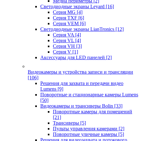
Медиа периметры
[2]
Светодиодные экраны Leyard
[16]
Серия MG
[4]
Серия TXF
[6]
Серия VEM
[6]
Светодиодные экраны LianTronics
[12]
Серия VA
[4]
Серия VL
[4]
Серия VH
[3]
Серия V
[1]
Аксессуары для LED панелей
[2]
Видеокамеры и устройства записи и трансляции
[106]
Решения для захвата и передачи видео
Lumens
[9]
Поворотные и стационарные камеры Lumens
[50]
Видеокамеры и трансиверы Bolin
[33]
Поворотные камеры для помещений
[21]
Трансиверы
[5]
Пульты управления камерами
[2]
Поворотные уличные камеры
[5]
Решения для видеозахвата и потокового