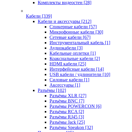
Комплекты видеостен
[28]
Кабели
[339]
Кабели и аксессуары
[212]
Спикерные кабели
[57]
Микрофонные кабели
[30]
Сетевые кабели
[67]
Инструментальный кабель
[1]
Аудиокабели
[3]
Кабельные оплетки
[1]
Коаксиальные кабели
[2]
HDMI кабели
[25]
Интерфейсные кабели
[14]
USB кабели / удлинители
[10]
Силовые кабели
[1]
Аксессуары
[1]
Разъёмы
[102]
Разъёмы XLR
[27]
Разъёмы BNC
[7]
Разъёмы POWERCON
[6]
Разъёмы RCA
[2]
Разъёмы RJ45
[3]
Разъёмы Jack
[25]
Разъёмы Speakon
[32]