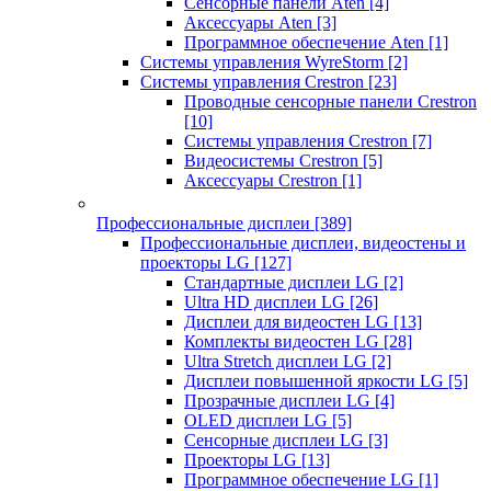
Сенсорные панели Aten
[4]
Аксессуары Aten
[3]
Программное обеспечение Aten
[1]
Системы управления WyreStorm
[2]
Системы управления Crestron
[23]
Проводные сенсорные панели Crestron
[10]
Системы управления Crestron
[7]
Видеосистемы Crestron
[5]
Аксессуары Crestron
[1]
Профессиональные дисплеи
[389]
Профессиональные дисплеи, видеостены и
проекторы LG
[127]
Стандартные дисплеи LG
[2]
Ultra HD дисплеи LG
[26]
Дисплеи для видеостен LG
[13]
Комплекты видеостен LG
[28]
Ultra Stretch дисплеи LG
[2]
Дисплеи повышенной яркости LG
[5]
Прозрачные дисплеи LG
[4]
OLED дисплеи LG
[5]
Сенсорные дисплеи LG
[3]
Проекторы LG
[13]
Программное обеспечение LG
[1]