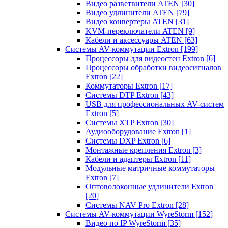
Видео разветвители ATEN
[30]
Видео удлинители ATEN
[79]
Видео конвертеры ATEN
[31]
KVM-переключатели ATEN
[9]
Кабели и аксессуары ATEN
[63]
Системы AV-коммутации Extron
[199]
Процессоры для видеостен Extron
[6]
Процессоры обработки видеосигналов
Extron
[22]
Коммутаторы Extron
[17]
Системы DTP Extron
[43]
USB для профессиональных AV-систем
Extron
[5]
Системы XTP Extron
[30]
Аудиооборудование Extron
[1]
Системы DXP Extron
[6]
Монтажные крепления Extron
[3]
Кабели и адаптеры Extron
[11]
Модульные матричные коммутаторы
Extron
[7]
Оптоволоконные удлинители Extron
[20]
Системы NAV Pro Extron
[28]
Системы AV-коммутации WyreStorm
[152]
Видео по IP WyreStorm
[35]