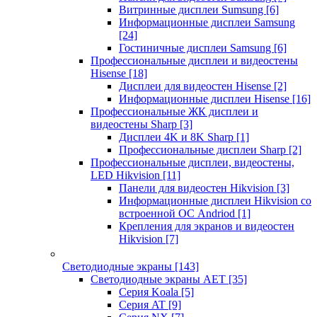
Витринные дисплеи Sumsung
[6]
Информационные дисплеи Samsung
[24]
Гостиничные дисплеи Samsung
[6]
Профессиональные дисплеи и видеостены
Hisense
[18]
Дисплеи для видеостен Hisense
[2]
Информационные дисплеи Hisense
[16]
Профессиональные ЖК дисплеи и
видеостены Sharp
[3]
Дисплеи 4K и 8K Sharp
[1]
Профессиональные дисплеи Sharp
[2]
Профессиональные дисплеи, видеостены,
LED Hikvision
[11]
Панели для видеостен Hikvision
[3]
Информационные дисплеи Hikvision со
встроенной ОС Andriod
[1]
Крепления для экранов и видеостен
Hikvision
[7]
Светодиодные экраны
[143]
Светодиодные экраны AET
[35]
Cерия Koala
[5]
Серия AT
[9]