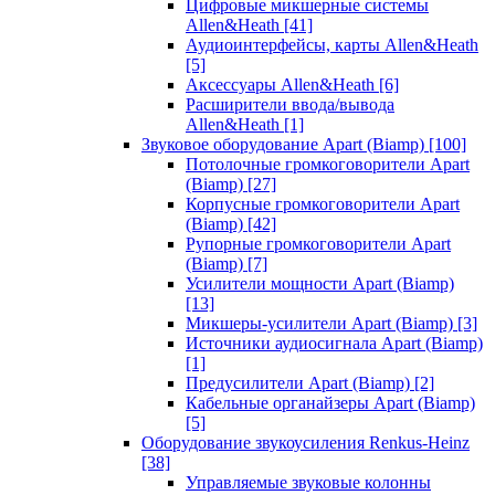
Цифровые микшерные системы
Allen&Heath
[41]
Аудиоинтерфейсы, карты Allen&Heath
[5]
Аксессуары Allen&Heath
[6]
Расширители ввода/вывода
Allen&Heath
[1]
Звуковое оборудование Apart (Biamp)
[100]
Потолочные громкоговорители Apart
(Biamp)
[27]
Корпусные громкоговорители Apart
(Biamp)
[42]
Рупорные громкоговорители Apart
(Biamp)
[7]
Усилители мощности Apart (Biamp)
[13]
Микшеры-усилители Apart (Biamp)
[3]
Источники аудиосигнала Apart (Biamp)
[1]
Предусилители Apart (Biamp)
[2]
Кабельные органайзеры Apart (Biamp)
[5]
Оборудование звукоусиления Renkus-Heinz
[38]
Управляемые звуковые колонны