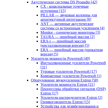
Акустические системы DS Proaudio
[42]
CX - коаксиальные точечные
источники
[15]
PILLAR — звуковые колонны для
архитектурной интеграции
[8]
ANT — активные акустические
системы со встроенным усилением
[4]
Monitor - сценические мониторы
[3]
TAURA — линейный массив
[2]
ERA-i — линейный массив
(инсталляционная версия)
[5]
ERA — линейный массив (прокатная
версия)
[5]
Усилители мощности Powersoft
[49]
Инсталляционные усилители Powersoft
[31]
Туровые усилители Powersoft
[17]
Компактные усилители Powersoft
[1]
Оборудование звукоусиления Extron
[58]
Усилители мощности Extron
[21]
Процессоры обработки сигналов (DSP)
Extron
[17]
Усилители-распределители Extron
[2]
Громкоговорители Extron
[15]
Устройства для деэмбедирования и