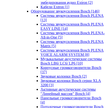
эмбедирования аудио Extron
[2]
Кабели Extron
[1]
Оборудование звукоусиления Bosch
[146]
Система звукоусиления Bosch PLENA
[13]
Система звукоусиления Bosch PLENA
EASY LINE
[14]
Система звукоусиления Bosch PLENA-
All-in-One
[5]
Система звукоусиления Bosch PLENA
Matrix
[5]
Система звукоусиления Bosch PLENA
VOICE ALARM SYSTEM
[8]
Музыкальные акустические системы
Bosch LB6/ LC6/ LP6
[10]
Корпусные громкоговорители Bosch
[37]
Звуковые колонки Bosch
[2]
Звуковые колонки Bosch серии XLA
3200
[3]
Активные акустические системы
"Линейный массив" Bosch
[4]
Панельные громкоговорители Bosch
[4]
Потолочные громкоговорители Bosch