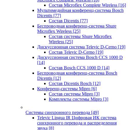
Состав Microflex Complete Wireless
[16]
Мультимедийная конференц-система Bosch
Dicentis
[77]
Состав Dicentis
[77]
Беспроводная конференц-система Shure
Microflex Wireless
[25]
Состав системы Shure Microflex
Wireless
[25]
Дискуссионная система Televic D-Cerno
[19]
Состав Televic D-Cerno
[19]
Дискуссионная система Bosch CCS 1000 D
[14]
Состав Bosch CCS 1000 D
[14]
Беспроводная конференц-система Bosch
Dicentis
[12]
Состав Dicentis Bosch
[12]
Конференц-системы Mipro
[6]
Состав системы Mipro
[3]
Комплекты системы Mipro
[3]
Системы синхронного перевода
[49]
Televic Lingua IR Цифровая ИК система
синхронного перевода и распределения
звука
[8]