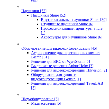
Наушники
[52]
Наушники Shure
[52]
Внутриканальные наушники Shure
[39]
Студийные наушники Shure
[6]
Профессиональные гарнитуры Shure
[1]
Аксессуары для наушников Shure
[6]
Оборудование для видеоконференцсвязи
[45]
Аудиорешение для переговорных комнат
Biamp
[31]
Решение для ВКС от WyreStorm
[5]
Выдвижные решения Arthur Holm
[3]
Решения для видеоконференций Hikvision
[2]
Оборудование для аудио- и
видеоконференций Gonsin
[1]
Решения для видеоконференций TaverLAB
[3]
Шоу-оборудование
[5]
Медиасерверы
[5]