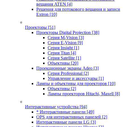
вещания ATEN
[4]
Решения для потокового вещания и записи
Extron
[10]
Проекторы
[51]
Проекторы Digital Projection
[38]
Серия M-Vision
[3]
Серия E-Vision
[9]
Серия Insight
[1]
Серия Titan
[4]
Серия Satellite
[1]
Объективы
[20]
Проекционные экраны Adeo
[3]
Серия Professional
[2]
Управление и аксессуары
[1]
Лампы и объективы для проекторов
[10]
Объективы
[2]
Лампы проекторов Hitachi, Maxell
[8]
Интерактивные устройства
[94]
* Интерактивные панели
[49]
OPS для интерактивных панелей
[2]
Интерактивные панели LG
[3]