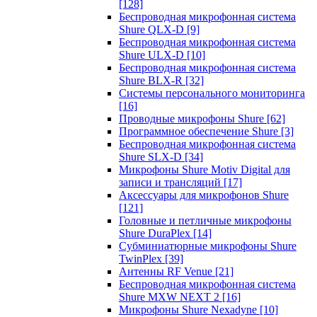
[128]
Беспроводная микрофонная система
Shure QLX-D
[9]
Беспроводная микрофонная система
Shure ULX-D
[10]
Беспроводная микрофонная система
Shure BLX-R
[32]
Системы персонального мониторинга
[16]
Проводные микрофоны Shure
[62]
Программное обеспечение Shure
[3]
Беспроводная микрофонная система
Shure SLX-D
[34]
Микрофоны Shure Motiv Digital для
записи и трансляций
[17]
Аксессуары для микрофонов Shure
[121]
Головные и петличные микрофоны
Shure DuraPlex
[14]
Субминиатюрные микрофоны Shure
TwinPlex
[39]
Антенны RF Venue
[21]
Беспроводная микрофонная система
Shure MXW NEXT 2
[16]
Микрофоны Shure Nexadyne
[10]