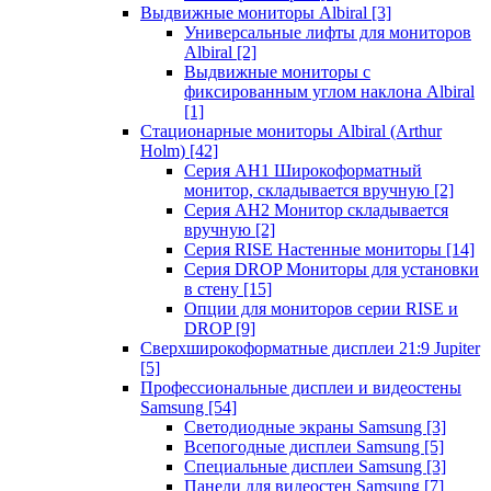
Выдвижные мониторы Albiral
[3]
Универсальные лифты для мониторов
Albiral
[2]
Выдвижные мониторы с
фиксированным углом наклона Albiral
[1]
Стационарные мониторы Albiral (Arthur
Holm)
[42]
Серия AH1 Широкоформатный
монитор, складывается вручную
[2]
Серия AH2 Монитор складывается
вручную
[2]
Серия RISE Настенные мониторы
[14]
Серия DROP Мониторы для установки
в стену
[15]
Опции для мониторов серии RISE и
DROP
[9]
Сверхширокоформатные дисплеи 21:9 Jupiter
[5]
Профессиональные дисплеи и видеостены
Samsung
[54]
Светодиодные экраны Samsung
[3]
Всепогодные дисплеи Samsung
[5]
Специальные дисплеи Samsung
[3]
Панели для видеостен Samsung
[7]