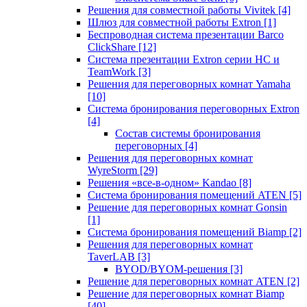
Решения для совместной работы Vivitek
[4]
Шлюз для совместной работы Extron
[1]
Беспроводная система презентации Barco
ClickShare
[12]
Система презентации Extron серии HC и
TeamWork
[3]
Решения для переговорных комнат Yamaha
[10]
Система бронирования переговорных Extron
[4]
Состав системы бронирования
переговорных
[4]
Решения для переговорных комнат
WyreStorm
[29]
Решения «все-в-одном» Kandao
[8]
Система бронирования помещений ATEN
[5]
Решение для переговорных комнат Gonsin
[1]
Система бронирования помещений Biamp
[2]
Решения для переговорных комнат
TaverLAB
[3]
BYOD/BYOM-решения
[3]
Решение для переговорных комнат ATEN
[2]
Решение для переговорных комнат Biamp
[40]