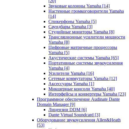
[20]
Звуковые колонны Yamaha
[14]
Настенные громкоговорители Yamaha
[14]
Спикерфоны Yamaha
[5]
Саундбары Yamaha
[3]
Студийные мониторы Yamaha
[8]
Трансляционные усилители мощности
Yamaha
[8]
Цифровые матричные процессоры
Yamaha
[5]
Акустические системы Yamaha
[65]
Портативные системы звукоусиления
Yamaha
[4]
Усилители Yamaha
[16]
Сетевые коммутаторы Yamaha
[12]
Аксессуары Yamaha
[1]
Микшерные консоли Yamaha
[40]
Интерфейсы и конвертеры Yamaha
[23]
Программное обеспечение Audinate Dante
Domain Manager
[9]
Лицензии DDM
[6]
Dante Virtual Soundcard
[3]
Оборудование звукоусиления Allen&Heath
[53]