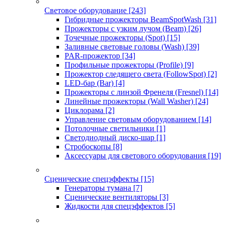
Световое оборудование
[243]
Гибридные прожекторы BeamSpotWash
[31]
Прожекторы с узким лучом (Beam)
[26]
Точечные прожекторы (Spot)
[15]
Заливные световые головы (Wash)
[39]
PAR-прожектор
[34]
Профильные прожекторы (Profile)
[9]
Прожектор следящего света (FollowSpot)
[2]
LED-бар (Bar)
[4]
Прожекторы с линзой Френеля (Fresnel)
[14]
Линейные прожекторы (Wall Washer)
[24]
Циклорама
[2]
Управление световым оборудованием
[14]
Потолочные светильники
[1]
Светодиодный диско-шар
[1]
Стробоскопы
[8]
Аксессуары для светового оборудования
[19]
Сценические спецэффекты
[15]
Генераторы тумана
[7]
Сценические вентиляторы
[3]
Жидкости для спецэффектов
[5]