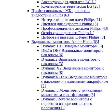
Аксессуары для дисплеев LG
[1]
Коммерческие телевизоры LG
[23]
Профессиональные ЖК дисплеи и
видеостены Philips
[63]
Интерактивные дисплеи Philips
[11]
Дисплеи для видеостен Philips
[5]
Профессиональные дисплеи Philips
[43]
Особо яркие дисплеи Philips
[1]
Цифровые вывески E-Paper Philips
[3]
Выдвижные мониторы Arthur Holm
[63]
Dynamic 1Н Складные мониторы
[3]
DB2 и DB3 Выдвижные мониторы с
наклоном
[6]
Dynamic2 Выдвижные мониторы с
наклоном
[3]
Dynamic X2 Выдвижные мониторы с
наклоном
[8]
DynamicX2Talk Выдвижные мониторы
с наклоном и выдвижным микрофоном
[2]
Dynamic 3 Мониторы с уникальным
механизмом трансформации
[6]
Dynamic3Reverse Мониторы с
подъемом из горизонтального
положения
[1]