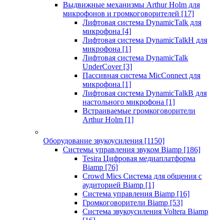
Выдвижные механизмы Arthur Holm для
микрофонов и громкоговорителей
[17]
Лифтовая система DynamicTalk для
микрофона
[4]
Лифтовая система DynamicTalkH для
микрофона
[1]
Лифтовая система DynamicTalk
UnderCover
[3]
Пассивная система MicConnect для
микрофона
[1]
Лифтовая система DynamicTalkB для
настольного микрофона
[1]
Встраиваемые громкоговорители
Arthur Holm
[1]
Оборудование звукоусиления
[1150]
Системы управления звуком Biamp
[186]
Tesira Цифровая медиаплатформа
Biamp
[76]
Crowd Mics Система для общения с
аудиторией Biamp
[1]
Система управления Biamp
[16]
Громкоговорители Biamp
[53]
Система звукоусиления Voltera Biamp