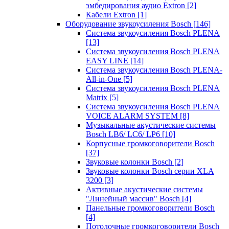
эмбедирования аудио Extron
[2]
Кабели Extron
[1]
Оборудование звукоусиления Bosch
[146]
Система звукоусиления Bosch PLENA
[13]
Система звукоусиления Bosch PLENA
EASY LINE
[14]
Система звукоусиления Bosch PLENA-
All-in-One
[5]
Система звукоусиления Bosch PLENA
Matrix
[5]
Система звукоусиления Bosch PLENA
VOICE ALARM SYSTEM
[8]
Музыкальные акустические системы
Bosch LB6/ LC6/ LP6
[10]
Корпусные громкоговорители Bosch
[37]
Звуковые колонки Bosch
[2]
Звуковые колонки Bosch серии XLA
3200
[3]
Активные акустические системы
"Линейный массив" Bosch
[4]
Панельные громкоговорители Bosch
[4]
Потолочные громкоговорители Bosch