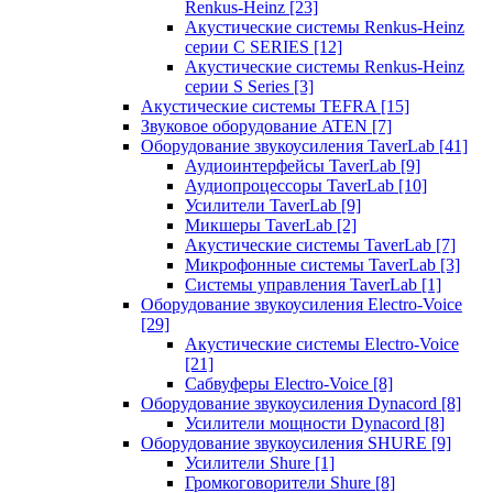
Renkus-Heinz
[23]
Акустические системы Renkus-Heinz
серии C SERIES
[12]
Акустические системы Renkus-Heinz
серии S Series
[3]
Акустические системы TEFRA
[15]
Звуковое оборудование ATEN
[7]
Оборудование звукоусиления TaverLab
[41]
Аудиоинтерфейсы TaverLab
[9]
Аудиопроцессоры TaverLab
[10]
Усилители TaverLab
[9]
Микшеры TaverLab
[2]
Акустические системы TaverLab
[7]
Микрофонные системы TaverLab
[3]
Системы управления TaverLab
[1]
Оборудование звукоусиления Electro-Voice
[29]
Акустические системы Electro-Voice
[21]
Сабвуферы Electro-Voice
[8]
Оборудование звукоусиления Dynacord
[8]
Усилители мощности Dynacord
[8]
Оборудование звукоусиления SHURE
[9]
Усилители Shure
[1]
Громкоговорители Shure
[8]