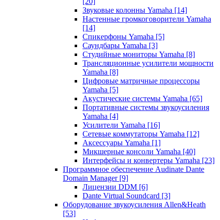
[20]
Звуковые колонны Yamaha
[14]
Настенные громкоговорители Yamaha
[14]
Спикерфоны Yamaha
[5]
Саундбары Yamaha
[3]
Студийные мониторы Yamaha
[8]
Трансляционные усилители мощности
Yamaha
[8]
Цифровые матричные процессоры
Yamaha
[5]
Акустические системы Yamaha
[65]
Портативные системы звукоусиления
Yamaha
[4]
Усилители Yamaha
[16]
Сетевые коммутаторы Yamaha
[12]
Аксессуары Yamaha
[1]
Микшерные консоли Yamaha
[40]
Интерфейсы и конвертеры Yamaha
[23]
Программное обеспечение Audinate Dante
Domain Manager
[9]
Лицензии DDM
[6]
Dante Virtual Soundcard
[3]
Оборудование звукоусиления Allen&Heath
[53]