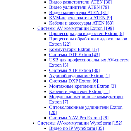
Видео разветвители ATEN
[30]
Видео удлинители ATEN
[79]
Видео конвертеры ATEN
[31]
KVM-переключатели ATEN
[9]
Кабели и аксессуары ATEN
[63]
Системы AV-коммутации Extron
[199]
Процессоры для видеостен Extron
[6]
Процессоры обработки видеосигналов
Extron
[22]
Коммутаторы Extron
[17]
Системы DTP Extron
[43]
USB для профессиональных AV-систем
Extron
[5]
Системы XTP Extron
[30]
Аудиооборудование Extron
[1]
Системы DXP Extron
[6]
Монтажные крепления Extron
[3]
Кабели и адаптеры Extron
[11]
Модульные матричные коммутаторы
Extron
[7]
Оптоволоконные удлинители Extron
[20]
Системы NAV Pro Extron
[28]
Системы AV-коммутации WyreStorm
[152]
Видео по IP WyreStorm
[35]