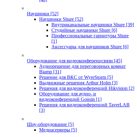
Наушники
[52]
Наушники Shure
[52]
Внутриканальные наушники Shure
[39]
Студийные наушники Shure
[6]
Профессиональные гарнитуры Shure
[1]
Аксессуары для наушников Shure
[6]
Оборудование для видеоконференцсвязи
[45]
Аудиорешение для переговорных комнат
Biamp
[31]
Решение для ВКС от WyreStorm
[5]
Выдвижные решения Arthur Holm
[3]
Решения для видеоконференций Hikvision
[2]
Оборудование для аудио- и
видеоконференций Gonsin
[1]
Решения для видеоконференций TaverLAB
[3]
Шоу-оборудование
[5]
Медиасерверы
[5]