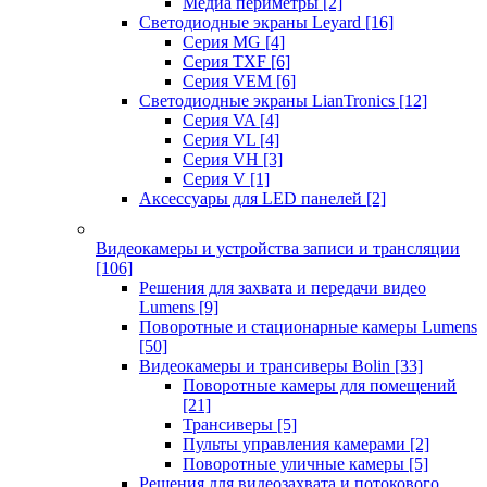
Медиа периметры
[2]
Светодиодные экраны Leyard
[16]
Серия MG
[4]
Серия TXF
[6]
Серия VEM
[6]
Светодиодные экраны LianTronics
[12]
Серия VA
[4]
Серия VL
[4]
Серия VH
[3]
Серия V
[1]
Аксессуары для LED панелей
[2]
Видеокамеры и устройства записи и трансляции
[106]
Решения для захвата и передачи видео
Lumens
[9]
Поворотные и стационарные камеры Lumens
[50]
Видеокамеры и трансиверы Bolin
[33]
Поворотные камеры для помещений
[21]
Трансиверы
[5]
Пульты управления камерами
[2]
Поворотные уличные камеры
[5]
Решения для видеозахвата и потокового