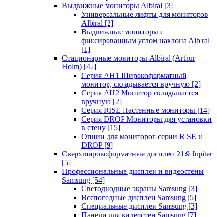
Выдвижные мониторы Albiral
[3]
Универсальные лифты для мониторов
Albiral
[2]
Выдвижные мониторы с
фиксированным углом наклона Albiral
[1]
Стационарные мониторы Albiral (Arthur
Holm)
[42]
Серия AH1 Широкоформатный
монитор, складывается вручную
[2]
Серия AH2 Монитор складывается
вручную
[2]
Серия RISE Настенные мониторы
[14]
Серия DROP Мониторы для установки
в стену
[15]
Опции для мониторов серии RISE и
DROP
[9]
Сверхширокоформатные дисплеи 21:9 Jupiter
[5]
Профессиональные дисплеи и видеостены
Samsung
[54]
Светодиодные экраны Samsung
[3]
Всепогодные дисплеи Samsung
[5]
Специальные дисплеи Samsung
[3]
Панели для видеостен Samsung
[7]