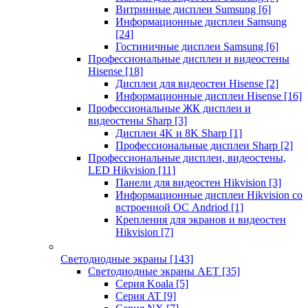
Витринные дисплеи Sumsung
[6]
Информационные дисплеи Samsung
[24]
Гостиничные дисплеи Samsung
[6]
Профессиональные дисплеи и видеостены
Hisense
[18]
Дисплеи для видеостен Hisense
[2]
Информационные дисплеи Hisense
[16]
Профессиональные ЖК дисплеи и
видеостены Sharp
[3]
Дисплеи 4K и 8K Sharp
[1]
Профессиональные дисплеи Sharp
[2]
Профессиональные дисплеи, видеостены,
LED Hikvision
[11]
Панели для видеостен Hikvision
[3]
Информационные дисплеи Hikvision со
встроенной ОС Andriod
[1]
Крепления для экранов и видеостен
Hikvision
[7]
Светодиодные экраны
[143]
Светодиодные экраны AET
[35]
Cерия Koala
[5]
Серия AT
[9]