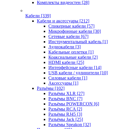
Комплекты видеостен
[28]
Кабели
[339]
Кабели и аксессуары
[212]
Спикерные кабели
[57]
Микрофонные кабели
[30]
Сетевые кабели
[67]
Инструментальный кабель
[1]
Аудиокабели
[3]
Кабельные оплетки
[1]
Коаксиальные кабели
[2]
HDMI кабели
[25]
Интерфейсные кабели
[14]
USB кабели / удлинители
[10]
Силовые кабели
[1]
Аксессуары
[1]
Разъёмы
[102]
Разъёмы XLR
[27]
Разъёмы BNC
[7]
Разъёмы POWERCON
[6]
Разъёмы RCA
[2]
Разъёмы RJ45
[3]
Разъёмы Jack
[25]
Разъёмы Speakon
[32]