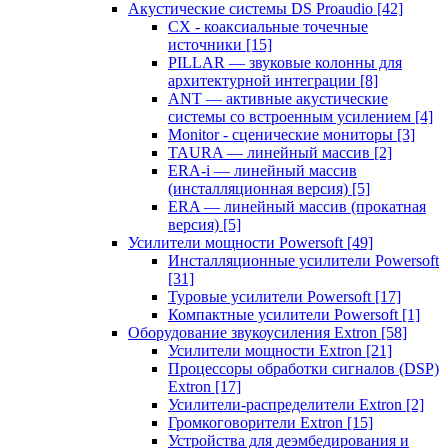
Акустические системы DS Proaudio
[42]
CX - коаксиальные точечные
источники
[15]
PILLAR — звуковые колонны для
архитектурной интеграции
[8]
ANT — активные акустические
системы со встроенным усилением
[4]
Monitor - сценические мониторы
[3]
TAURA — линейный массив
[2]
ERA-i — линейный массив
(инсталляционная версия)
[5]
ERA — линейный массив (прокатная
версия)
[5]
Усилители мощности Powersoft
[49]
Инсталляционные усилители Powersoft
[31]
Туровые усилители Powersoft
[17]
Компактные усилители Powersoft
[1]
Оборудование звукоусиления Extron
[58]
Усилители мощности Extron
[21]
Процессоры обработки сигналов (DSP)
Extron
[17]
Усилители-распределители Extron
[2]
Громкоговорители Extron
[15]
Устройства для деэмбедирования и