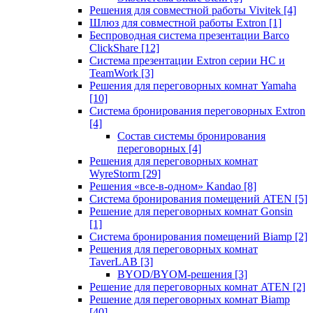
Решения для совместной работы Vivitek
[4]
Шлюз для совместной работы Extron
[1]
Беспроводная система презентации Barco
ClickShare
[12]
Система презентации Extron серии HC и
TeamWork
[3]
Решения для переговорных комнат Yamaha
[10]
Система бронирования переговорных Extron
[4]
Состав системы бронирования
переговорных
[4]
Решения для переговорных комнат
WyreStorm
[29]
Решения «все-в-одном» Kandao
[8]
Система бронирования помещений ATEN
[5]
Решение для переговорных комнат Gonsin
[1]
Система бронирования помещений Biamp
[2]
Решения для переговорных комнат
TaverLAB
[3]
BYOD/BYOM-решения
[3]
Решение для переговорных комнат ATEN
[2]
Решение для переговорных комнат Biamp
[40]