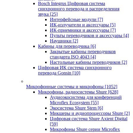
Bosch Integrus Цифровая система
синхронного перевода и распределения
звука
[25]
Интерфейсные модули
[7]
ИК-излучатели и аксессуары
[5]
ИК-приемники и аксессуары
[7]
Пульты переводчиков и аксессуары
[4]
Наушники
[2]
Кабины для переводчика
[6]
Закрытые кабины переводчиков
стандарта ISO 4043
[4]
Настольные кабины переводчиков
[2]
Цифровая ИК система синхронного
перевода Gonsin
[10]
Микрофонные системы и микрофоны
[1052]
Микрофоны, радиосистемы Shure
[628]
Аудиоэкосистема для конференций
Microflex Ecosystem
[55]
Экосистема Shure Stem
[6]
Микшеры и аудиопроцессоры Shure
[2]
Цифровая система Shure Axient Digital
[59]
Микрофоны Shure серии Microflex