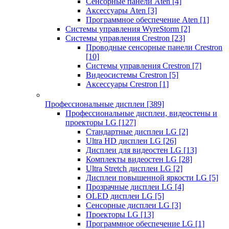
Сенсорные панели Aten
[4]
Аксессуары Aten
[3]
Программное обеспечение Aten
[1]
Системы управления WyreStorm
[2]
Системы управления Crestron
[23]
Проводные сенсорные панели Crestron
[10]
Системы управления Crestron
[7]
Видеосистемы Crestron
[5]
Аксессуары Crestron
[1]
Профессиональные дисплеи
[389]
Профессиональные дисплеи, видеостены и
проекторы LG
[127]
Стандартные дисплеи LG
[2]
Ultra HD дисплеи LG
[26]
Дисплеи для видеостен LG
[13]
Комплекты видеостен LG
[28]
Ultra Stretch дисплеи LG
[2]
Дисплеи повышенной яркости LG
[5]
Прозрачные дисплеи LG
[4]
OLED дисплеи LG
[5]
Сенсорные дисплеи LG
[3]
Проекторы LG
[13]
Программное обеспечение LG
[1]