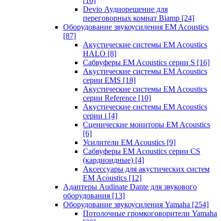
[16]
Devio Аудиорешение для
переговорных комнат Biamp
[24]
Оборудование звукоусиления EM Acoustics
[87]
Акустические системы EM Acoustics
HALO
[8]
Сабвуферы EM Acoustics серии S
[16]
Акустические системы EM Acoustics
серии EMS
[18]
Акустические системы EM Acoustics
серии Reference
[10]
Акустические системы EM Acoustics
серии i
[4]
Сценические мониторы EM Acoustics
[6]
Усилители EM Acoustics
[9]
Сабвуферы EM Acoustics серии CS
(кардиоидные)
[4]
Аксессуары для акустических систем
EM Acoustics
[12]
Адаптеры Audinate Dante для звукового
оборудования
[13]
Оборудование звукоусиления Yamaha
[254]
Потолочные громкоговорители Yamaha