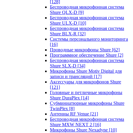
[128]
Беспроводная микрофонная система
Shure QLX-D
[9]
Беспроводная микрофонная система
Shure ULX-D
[10]
Беспроводная микрофонная система
Shure BLX-R
[32]
Системы персонального мониторинга
[16]
Проводные микрофоны Shure
[62]
Программное обеспечение Shure
[2]
Беспроводная микрофонная система
Shure SLX-D
[34]
Микрофоны Shure Motiv Digital для
записи и трансляций
[17]
Аксессуары для микрофонов Shure
[121]
Головные и петличные микрофоны
Shure DuraPlex
[14]
Субминиатюрные микрофоны Shure
TwinPlex
[8]
Антенны RF Venue
[21]
Беспроводная микрофонная система
Shure MXW NEXT 2
[16]
Микрофоны Shure Nexadyne
[10]