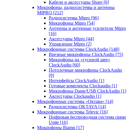
Кабели и аксессуары Shure
[6]
Микрофоны, радиосистемы и антенны
MIPRO
[212]
Радиосистемы Mipro
[96]
Микрофоны Mipro
[54]
Антенны и антенные усилители Mipro
[16]
Аксессуары Mipro
[44]
Управление Mipro
[2]
Микрофонные системы ClockAudio
[148]
Врезные микрофоны ClockAudio
[75]
Микрофоны на «гусиной шее»
ClockAudio
[60]
Потолочные микрофоны ClockAudio
[9]
Интерфейсы ClockAudio
[1]
Готовые комплекты Clockaudio
[1]
Микрофоны Dante/USB ClockAudio
[1]
Аксессуары Clockaudio
[1]
Микрофонные системы «Октава»
[14]
Радиосистемы OKTAVA
[14]
Микрофонные системы Televic
[16]
Цифровая беспроводная система связи
Unite
[16]
Микрофоны Biamp
[17]