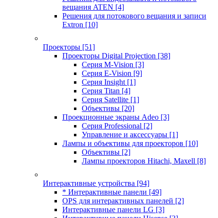
вещания ATEN
[4]
Решения для потокового вещания и записи
Extron
[10]
Проекторы
[51]
Проекторы Digital Projection
[38]
Серия M-Vision
[3]
Серия E-Vision
[9]
Серия Insight
[1]
Серия Titan
[4]
Серия Satellite
[1]
Объективы
[20]
Проекционные экраны Adeo
[3]
Серия Professional
[2]
Управление и аксессуары
[1]
Лампы и объективы для проекторов
[10]
Объективы
[2]
Лампы проекторов Hitachi, Maxell
[8]
Интерактивные устройства
[94]
* Интерактивные панели
[49]
OPS для интерактивных панелей
[2]
Интерактивные панели LG
[3]