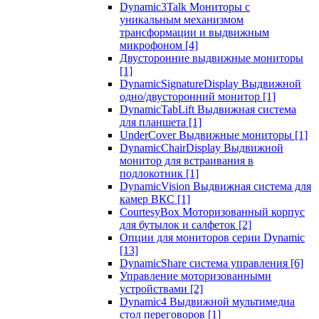
Dynamic3Talk Мониторы с
уникальным механизмом
трансформации и выдвижным
микрофоном
[4]
Двусторонние выдвижные мониторы
[1]
DynamicSignatureDisplay Выдвижной
одно/двусторонний монитор
[1]
DynamicTabLift Выдвижная система
для планшета
[1]
UnderCover Выдвижные мониторы
[1]
DynamicChairDisplay Выдвижной
монитор для встраивания в
подлокотник
[1]
DynamicVision Выдвижная система для
камер ВКС
[1]
CourtesyBox Моторизованный корпус
для бутылок и салфеток
[2]
Опции для мониторов серии Dynamic
[13]
DynamicShare система управления
[6]
Управление моторизованными
устройствами
[2]
Dynamic4 Выдвижной мультимедиа
стол переговоров
[1]