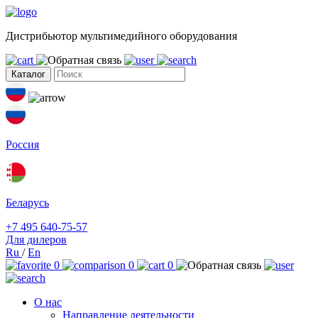
Дистрибьютор мультимедийного оборудования
Каталог
Россия
Беларусь
+7 495 640-75-57
Для дилеров
Ru
/
En
0
0
0
О нас
Направление деятельности