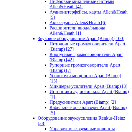
Цифровые микшерные системы
Allen&Heath
[41]
Аудиоинтерфейсы, карты Allen&Heath
[5]
Аксессуары Allen&Heath
[6]
Расширители ввода/вывода
Allen&Heath
[1]
Звуковое оборудование Apart (Biamp)
[100]
Потолочные громкоговорители Apart
(Biamp)
[27]
Корпусные громкоговорители Apart
(Biamp)
[42]
Рупорные громкоговорители Apart
(Biamp)
[7]
Усилители мощности Apart (Biamp)
[13]
Микшеры-усилители Apart (Biamp)
[3]
Источники аудиосигнала Apart (Biamp)
[1]
Предусилители Apart (Biamp)
[2]
Кабельные органайзеры Apart (Biamp)
[5]
Оборудование звукоусиления Renkus-Heinz
[38]
Управляемые звуковые колонны