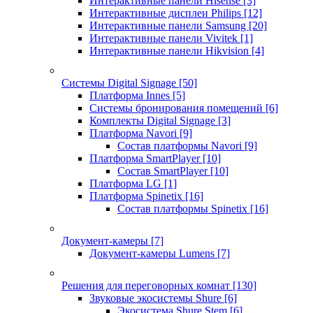
Интерактивные панели Hisense
[3]
Интерактивные дисплеи Philips
[12]
Интерактивные панели Samsung
[20]
Интерактивные панели Vivitek
[1]
Интерактивные панели Hikvision
[4]
Системы Digital Signage
[50]
Платформа Innes
[5]
Системы бронирования помещений
[6]
Комплекты Digital Signage
[3]
Платформа Navori
[9]
Состав платформы Navori
[9]
Платформа SmartPlayer
[10]
Состав SmartPlayer
[10]
Платформа LG
[1]
Платформа Spinetix
[16]
Состав платформы Spinetix
[16]
Документ-камеры
[7]
Документ-камеры Lumens
[7]
Решения для переговорных комнат
[130]
Звуковые экосистемы Shure
[6]
Экосистема Shure Stem
[6]