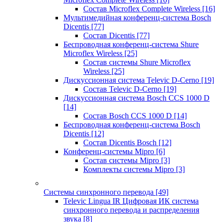
Состав Microflex Complete Wireless
[16]
Мультимедийная конференц-система Bosch
Dicentis
[77]
Состав Dicentis
[77]
Беспроводная конференц-система Shure
Microflex Wireless
[25]
Состав системы Shure Microflex
Wireless
[25]
Дискуссионная система Televic D-Cerno
[19]
Состав Televic D-Cerno
[19]
Дискуссионная система Bosch CCS 1000 D
[14]
Состав Bosch CCS 1000 D
[14]
Беспроводная конференц-система Bosch
Dicentis
[12]
Состав Dicentis Bosch
[12]
Конференц-системы Mipro
[6]
Состав системы Mipro
[3]
Комплекты системы Mipro
[3]
Системы синхронного перевода
[49]
Televic Lingua IR Цифровая ИК система
синхронного перевода и распределения
звука
[8]