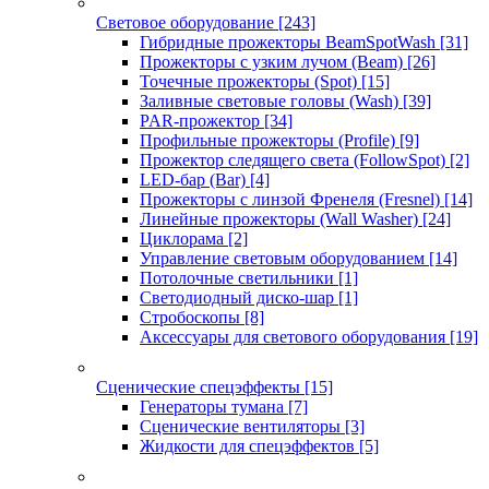
Световое оборудование
[243]
Гибридные прожекторы BeamSpotWash
[31]
Прожекторы с узким лучом (Beam)
[26]
Точечные прожекторы (Spot)
[15]
Заливные световые головы (Wash)
[39]
PAR-прожектор
[34]
Профильные прожекторы (Profile)
[9]
Прожектор следящего света (FollowSpot)
[2]
LED-бар (Bar)
[4]
Прожекторы с линзой Френеля (Fresnel)
[14]
Линейные прожекторы (Wall Washer)
[24]
Циклорама
[2]
Управление световым оборудованием
[14]
Потолочные светильники
[1]
Светодиодный диско-шар
[1]
Стробоскопы
[8]
Аксессуары для светового оборудования
[19]
Сценические спецэффекты
[15]
Генераторы тумана
[7]
Сценические вентиляторы
[3]
Жидкости для спецэффектов
[5]