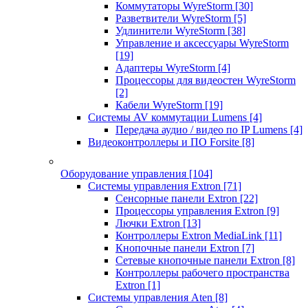
Коммутаторы WyreStorm
[30]
Разветвители WyreStorm
[5]
Удлинители WyreStorm
[38]
Управление и аксессуары WyreStorm
[19]
Адаптеры WyreStorm
[4]
Процессоры для видеостен WyreStorm
[2]
Кабели WyreStorm
[19]
Системы AV коммутации Lumens
[4]
Передача аудио / видео по IP Lumens
[4]
Видеоконтроллеры и ПО Forsite
[8]
Оборудование управления
[104]
Системы управления Extron
[71]
Сенсорные панели Extron
[22]
Процессоры управления Extron
[9]
Лючки Extron
[13]
Контроллеры Extron MediaLink
[11]
Кнопочные панели Extron
[7]
Сетевые кнопочные панели Extron
[8]
Контроллеры рабочего пространства
Extron
[1]
Системы управления Aten
[8]