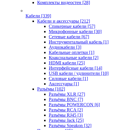
Комплекты видеостен
[28]
Кабели
[339]
Кабели и аксессуары
[212]
Спикерные кабели
[57]
Микрофонные кабели
[30]
Сетевые кабели
[67]
Инструментальный кабель
[1]
Аудиокабели
[3]
Кабельные оплетки
[1]
Коаксиальные кабели
[2]
HDMI кабели
[25]
Интерфейсные кабели
[14]
USB кабели / удлинители
[10]
Силовые кабели
[1]
Аксессуары
[1]
Разъёмы
[102]
Разъёмы XLR
[27]
Разъёмы BNC
[7]
Разъёмы POWERCON
[6]
Разъёмы RCA
[2]
Разъёмы RJ45
[3]
Разъёмы Jack
[25]
Разъёмы Speakon
[32]