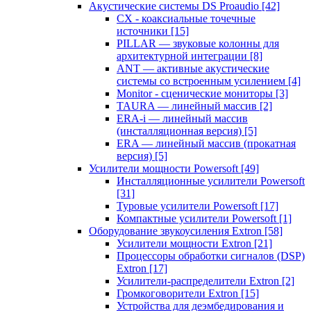
Акустические системы DS Proaudio
[42]
CX - коаксиальные точечные
источники
[15]
PILLAR — звуковые колонны для
архитектурной интеграции
[8]
ANT — активные акустические
системы со встроенным усилением
[4]
Monitor - сценические мониторы
[3]
TAURA — линейный массив
[2]
ERA-i — линейный массив
(инсталляционная версия)
[5]
ERA — линейный массив (прокатная
версия)
[5]
Усилители мощности Powersoft
[49]
Инсталляционные усилители Powersoft
[31]
Туровые усилители Powersoft
[17]
Компактные усилители Powersoft
[1]
Оборудование звукоусиления Extron
[58]
Усилители мощности Extron
[21]
Процессоры обработки сигналов (DSP)
Extron
[17]
Усилители-распределители Extron
[2]
Громкоговорители Extron
[15]
Устройства для деэмбедирования и