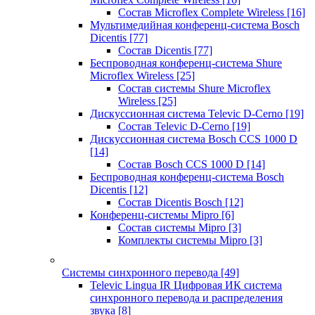
Состав Microflex Complete Wireless
[16]
Мультимедийная конференц-система Bosch
Dicentis
[77]
Состав Dicentis
[77]
Беспроводная конференц-система Shure
Microflex Wireless
[25]
Состав системы Shure Microflex
Wireless
[25]
Дискуссионная система Televic D-Cerno
[19]
Состав Televic D-Cerno
[19]
Дискуссионная система Bosch CCS 1000 D
[14]
Состав Bosch CCS 1000 D
[14]
Беспроводная конференц-система Bosch
Dicentis
[12]
Состав Dicentis Bosch
[12]
Конференц-системы Mipro
[6]
Состав системы Mipro
[3]
Комплекты системы Mipro
[3]
Системы синхронного перевода
[49]
Televic Lingua IR Цифровая ИК система
синхронного перевода и распределения
звука
[8]