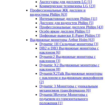
Аксессуары для дисплеев LG
[1]
Коммерческие телевизоры LG
[23]
Профессиональные ЖК дисплеи и
видеостены Philips
[63]
Интерактивные дисплеи Philips
[11]
Дисплеи для видеостен Philips
[5]
Профессиональные дисплеи Philips
[43]
Особо яркие дисплеи Philips
[1]
Цифровые вывески E-Paper Philips
[3]
Выдвижные мониторы Arthur Holm
[63]
Dynamic 1Н Складные мониторы
[3]
DB2 и DB3 Выдвижные мониторы с
наклоном
[6]
Dynamic2 Выдвижные мониторы с
наклоном
[3]
Dynamic X2 Выдвижные мониторы с
наклоном
[8]
DynamicX2Talk Выдвижные мониторы
с наклоном и выдвижным микрофоном
[2]
Dynamic 3 Мониторы с уникальным
механизмом трансформации
[6]
Dynamic3Reverse Мониторы с
подъемом из горизонтального
положения
[1]