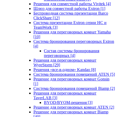
Решения для совместной работы Vivitek
[4]
Шлюз для совместной работы Extron
[1]
Беспроводная система презентации Barco
ClickShare
[12]
Система презентации Extron серии HC и
TeamWork
[3]
Решения для переговорных комнат Yamaha
[10]
Система бронирования переговорных Extron
[4]
Состав системы бронирования
переговорных
[4]
Решения для переговорных комнат
WyreStorm
[29]
Решения «все-в-одном» Kandao
[8]
Система бронирования помещений ATEN
[5]
Решение для переговорных комнат Gonsin
[1]
Система бронирования помещений Biamp
[2]
Решения для переговорных комнат
TaverLAB
[3]
BYOD/BYOM-решения
[3]
Решение для переговорных комнат ATEN
[2]
Решение для переговорных комнат Biamp
[40]