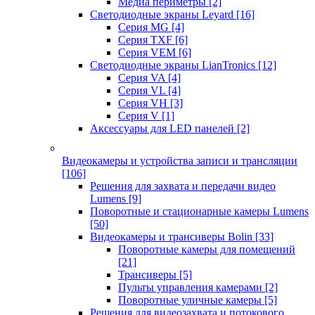
Медиа периметры
[2]
Светодиодные экраны Leyard
[16]
Серия MG
[4]
Серия TXF
[6]
Серия VEM
[6]
Светодиодные экраны LianTronics
[12]
Серия VA
[4]
Серия VL
[4]
Серия VH
[3]
Серия V
[1]
Аксессуары для LED панелей
[2]
Видеокамеры и устройства записи и трансляции
[106]
Решения для захвата и передачи видео
Lumens
[9]
Поворотные и стационарные камеры Lumens
[50]
Видеокамеры и трансиверы Bolin
[33]
Поворотные камеры для помещений
[21]
Трансиверы
[5]
Пульты управления камерами
[2]
Поворотные уличные камеры
[5]
Решения для видеозахвата и потокового