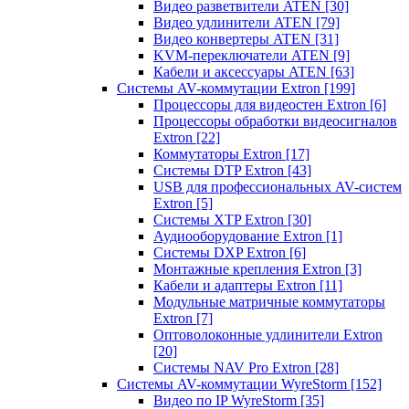
Видео разветвители ATEN
[30]
Видео удлинители ATEN
[79]
Видео конвертеры ATEN
[31]
KVM-переключатели ATEN
[9]
Кабели и аксессуары ATEN
[63]
Системы AV-коммутации Extron
[199]
Процессоры для видеостен Extron
[6]
Процессоры обработки видеосигналов
Extron
[22]
Коммутаторы Extron
[17]
Системы DTP Extron
[43]
USB для профессиональных AV-систем
Extron
[5]
Системы XTP Extron
[30]
Аудиооборудование Extron
[1]
Системы DXP Extron
[6]
Монтажные крепления Extron
[3]
Кабели и адаптеры Extron
[11]
Модульные матричные коммутаторы
Extron
[7]
Оптоволоконные удлинители Extron
[20]
Системы NAV Pro Extron
[28]
Системы AV-коммутации WyreStorm
[152]
Видео по IP WyreStorm
[35]