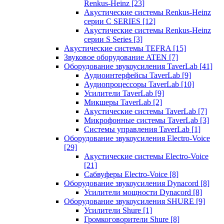
Renkus-Heinz
[23]
Акустические системы Renkus-Heinz
серии C SERIES
[12]
Акустические системы Renkus-Heinz
серии S Series
[3]
Акустические системы TEFRA
[15]
Звуковое оборудование ATEN
[7]
Оборудование звукоусиления TaverLab
[41]
Аудиоинтерфейсы TaverLab
[9]
Аудиопроцессоры TaverLab
[10]
Усилители TaverLab
[9]
Микшеры TaverLab
[2]
Акустические системы TaverLab
[7]
Микрофонные системы TaverLab
[3]
Системы управления TaverLab
[1]
Оборудование звукоусиления Electro-Voice
[29]
Акустические системы Electro-Voice
[21]
Сабвуферы Electro-Voice
[8]
Оборудование звукоусиления Dynacord
[8]
Усилители мощности Dynacord
[8]
Оборудование звукоусиления SHURE
[9]
Усилители Shure
[1]
Громкоговорители Shure
[8]