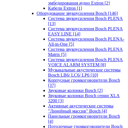
эмбедирования аудио Extron
[2]
Кабели Extron
[1]
Оборудование звукоусиления Bosch
[146]
Система звукоусиления Bosch PLENA
[13]
Система звукоусиления Bosch PLENA
EASY LINE
[14]
Система звукоусиления Bosch PLENA-
All-in-One
[5]
Система звукоусиления Bosch PLENA
Matrix
[5]
Система звукоусиления Bosch PLENA
VOICE ALARM SYSTEM
[8]
Музыкальные акустические системы
Bosch LB6/ LC6/ LP6
[10]
Корпусные громкоговорители Bosch
[37]
Звуковые колонки Bosch
[2]
Звуковые колонки Bosch серии XLA
3200
[3]
Активные акустические системы
"Линейный массив" Bosch
[4]
Панельные громкоговорители Bosch
[4]
Потолочные громкоговорители Bosch