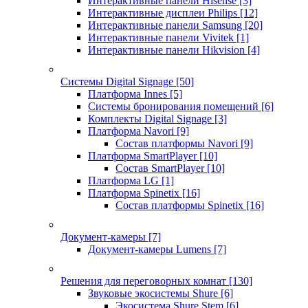
Интерактивные панели Hisense
[3]
Интерактивные дисплеи Philips
[12]
Интерактивные панели Samsung
[20]
Интерактивные панели Vivitek
[1]
Интерактивные панели Hikvision
[4]
Системы Digital Signage
[50]
Платформа Innes
[5]
Системы бронирования помещений
[6]
Комплекты Digital Signage
[3]
Платформа Navori
[9]
Состав платформы Navori
[9]
Платформа SmartPlayer
[10]
Состав SmartPlayer
[10]
Платформа LG
[1]
Платформа Spinetix
[16]
Состав платформы Spinetix
[16]
Документ-камеры
[7]
Документ-камеры Lumens
[7]
Решения для переговорных комнат
[130]
Звуковые экосистемы Shure
[6]
Экосистема Shure Stem
[6]