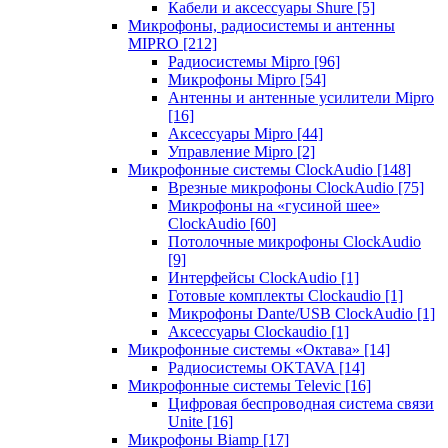
Кабели и аксессуары Shure
[5]
Микрофоны, радиосистемы и антенны
MIPRO
[212]
Радиосистемы Mipro
[96]
Микрофоны Mipro
[54]
Антенны и антенные усилители Mipro
[16]
Аксессуары Mipro
[44]
Управление Mipro
[2]
Микрофонные системы ClockAudio
[148]
Врезные микрофоны ClockAudio
[75]
Микрофоны на «гусиной шее»
ClockAudio
[60]
Потолочные микрофоны ClockAudio
[9]
Интерфейсы ClockAudio
[1]
Готовые комплекты Clockaudio
[1]
Микрофоны Dante/USB ClockAudio
[1]
Аксессуары Clockaudio
[1]
Микрофонные системы «Октава»
[14]
Радиосистемы OKTAVA
[14]
Микрофонные системы Televic
[16]
Цифровая беспроводная система связи
Unite
[16]
Микрофоны Biamp
[17]