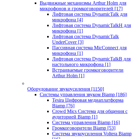
Выдвижные механизмы Arthur Holm для
микрофонов и громкоговорителей
[17]
Лифтовая система DynamicTalk для
микрофона
[4]
Лифтовая система DynamicTalkH для
микрофона
[1]
Лифтовая система DynamicTalk
UnderCover
[3]
Пассивная система MicConnect для
микрофона
[1]
Лифтовая система DynamicTalkB для
настольного микрофона
[1]
Встраиваемые громкоговорители
Arthur Holm
[1]
Оборудование звукоусиления
[1150]
Системы управления звуком Biamp
[186]
Tesira Цифровая медиаплатформа
Biamp
[76]
Crowd Mics Система для общения с
аудиторией Biamp
[1]
Система управления Biamp
[16]
Громкоговорители Biamp
[53]
Система звукоусиления Voltera Biamp