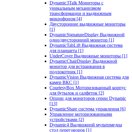
Dynamic3Talk Мониторы с
уникальным механизмом
трансформации и выдвижным
микрофоном
[4]
Двусторонние выдвижные мониторы
[1]
DynamicSignatureDisplay Выдвижной
одно/двусторонний монитор
[1]
DynamicTabLift Выдвижная система
для планшета
[1]
UnderCover Выдвижные мониторы
[1]
DynamicChairDisplay Выдвижной
монитор для встраивания в
подлокотник
[1]
DynamicVision Выдвижная система для
камер ВКС
[1]
CourtesyBox Моторизованный корпус
для бутылок и салфеток
[2]
Опции для мониторов серии Dynamic
[13]
DynamicShare система управления
[6]
Управление моторизованными
устройствами
[2]
Dynamic4 Выдвижной мультимедиа
стол переговоров
[1]