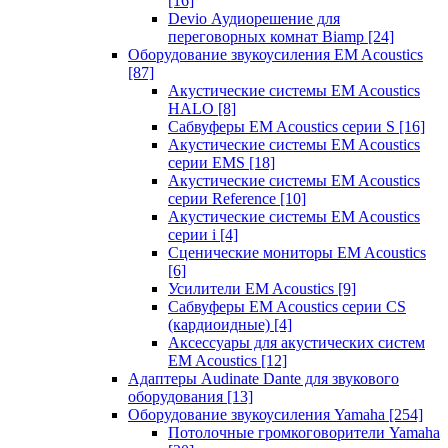
[16]
Devio Аудиорешение для
переговорных комнат Biamp
[24]
Оборудование звукоусиления EM Acoustics
[87]
Акустические системы EM Acoustics
HALO
[8]
Сабвуферы EM Acoustics серии S
[16]
Акустические системы EM Acoustics
серии EMS
[18]
Акустические системы EM Acoustics
серии Reference
[10]
Акустические системы EM Acoustics
серии i
[4]
Сценические мониторы EM Acoustics
[6]
Усилители EM Acoustics
[9]
Сабвуферы EM Acoustics серии CS
(кардиоидные)
[4]
Аксессуары для акустических систем
EM Acoustics
[12]
Адаптеры Audinate Dante для звукового
оборудования
[13]
Оборудование звукоусиления Yamaha
[254]
Потолочные громкоговорители Yamaha