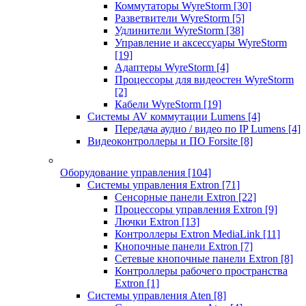
Коммутаторы WyreStorm
[30]
Разветвители WyreStorm
[5]
Удлинители WyreStorm
[38]
Управление и аксессуары WyreStorm
[19]
Адаптеры WyreStorm
[4]
Процессоры для видеостен WyreStorm
[2]
Кабели WyreStorm
[19]
Системы AV коммутации Lumens
[4]
Передача аудио / видео по IP Lumens
[4]
Видеоконтроллеры и ПО Forsite
[8]
Оборудование управления
[104]
Системы управления Extron
[71]
Сенсорные панели Extron
[22]
Процессоры управления Extron
[9]
Лючки Extron
[13]
Контроллеры Extron MediaLink
[11]
Кнопочные панели Extron
[7]
Сетевые кнопочные панели Extron
[8]
Контроллеры рабочего пространства
Extron
[1]
Системы управления Aten
[8]