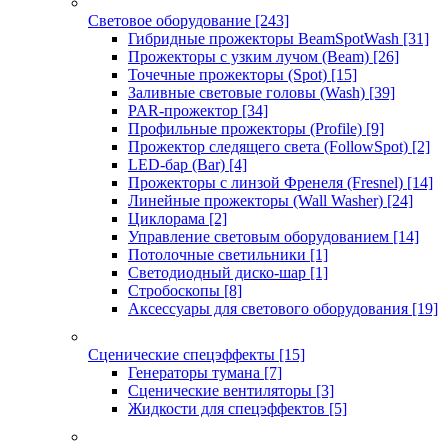
Световое оборудование
[243]
Гибридные прожекторы BeamSpotWash
[31]
Прожекторы с узким лучом (Beam)
[26]
Точечные прожекторы (Spot)
[15]
Заливные световые головы (Wash)
[39]
PAR-прожектор
[34]
Профильные прожекторы (Profile)
[9]
Прожектор следящего света (FollowSpot)
[2]
LED-бар (Bar)
[4]
Прожекторы с линзой Френеля (Fresnel)
[14]
Линейные прожекторы (Wall Washer)
[24]
Циклорама
[2]
Управление световым оборудованием
[14]
Потолочные светильники
[1]
Светодиодный диско-шар
[1]
Стробоскопы
[8]
Аксессуары для светового оборудования
[19]
Сценические спецэффекты
[15]
Генераторы тумана
[7]
Сценические вентиляторы
[3]
Жидкости для спецэффектов
[5]