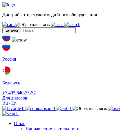
Дистрибьютор мультимедийного оборудования
Каталог
Россия
Беларусь
+7 495 640-75-57
Для дилеров
Ru
/
En
0
0
0
О нас
Направление деятельности