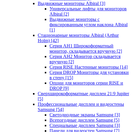
Выдвижные мониторы Albiral
[3]
Универсальные лифты для мониторов
Albiral
[2]
Выдвижные мониторы с
фиксированным углом наклона Albiral
[1]
Стационарные мониторы Albiral (Arthur
Holm)
[42]
Серия AH1 Широкоформатный
монитор, складывается вручную
[2]
Серия AH2 Монитор складывается
вручную
[2]
Серия RISE Настенные мониторы
[14]
Серия DROP Мониторы для установки
в стену
[15]
Опции для мониторов серии RISE и
DROP
[9]
Сверхширокоформатные дисплеи 21:9 Jupiter
[5]
Профессиональные дисплеи и видеостены
Samsung
[54]
Светодиодные экраны Samsung
[3]
Всепогодные дисплеи Samsung
[5]
Специальные дисплеи Samsung
[3]
Панели для видеостен Samsung
[7]