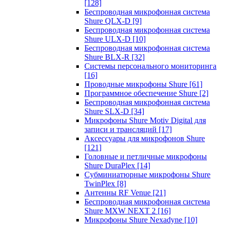
[128]
Беспроводная микрофонная система
Shure QLX-D
[9]
Беспроводная микрофонная система
Shure ULX-D
[10]
Беспроводная микрофонная система
Shure BLX-R
[32]
Системы персонального мониторинга
[16]
Проводные микрофоны Shure
[61]
Программное обеспечение Shure
[2]
Беспроводная микрофонная система
Shure SLX-D
[34]
Микрофоны Shure Motiv Digital для
записи и трансляций
[17]
Аксессуары для микрофонов Shure
[121]
Головные и петличные микрофоны
Shure DuraPlex
[14]
Субминиатюрные микрофоны Shure
TwinPlex
[8]
Антенны RF Venue
[21]
Беспроводная микрофонная система
Shure MXW NEXT 2
[16]
Микрофоны Shure Nexadyne
[10]