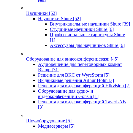
Наушники
[52]
Наушники Shure
[52]
Внутриканальные наушники Shure
[39]
Студийные наушники Shure
[6]
Профессиональные гарнитуры Shure
[1]
Аксессуары для наушников Shure
[6]
Оборудование для видеоконференцсвязи
[45]
Аудиорешение для переговорных комнат
Biamp
[31]
Решение для ВКС от WyreStorm
[5]
Выдвижные решения Arthur Holm
[3]
Решения для видеоконференций Hikvision
[2]
Оборудование для аудио- и
видеоконференций Gonsin
[1]
Решения для видеоконференций TaverLAB
[3]
Шоу-оборудование
[5]
Медиасерверы
[5]