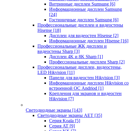
Витринные дисплеи Sumsung
[6]
Информационные дисплеи Samsung
[24]
Гостиничные дисплеи Samsung
[6]
Профессиональные дисплеи и видеостены
Hisense
[18]
Дисплеи для видеостен Hisense
[2]
Информационные дисплеи Hisense
[16]
Профессиональные ЖК дисплеи и
видеостены Sharp
[3]
Дисплеи 4K и 8K Sharp
[1]
Профессиональные дисплеи Sharp
[2]
Профессиональные дисплеи, видеостены,
LED Hikvision
[11]
Панели для видеостен Hikvision
[3]
Информационные дисплеи Hikvision со
встроенной ОС Andriod
[1]
Крепления для экранов и видеостен
Hikvision
[7]
Светодиодные экраны
[143]
Светодиодные экраны AET
[35]
Cерия Koala
[5]
Серия AT
[9]