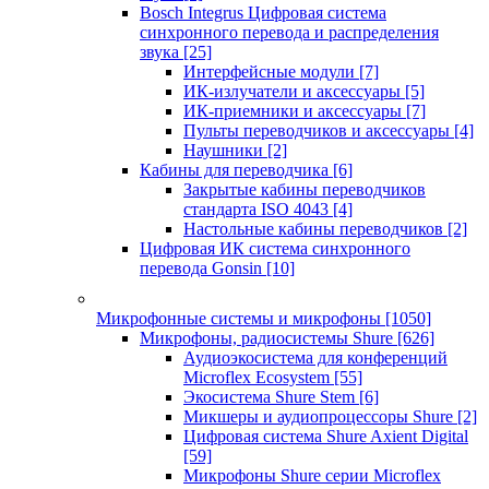
Bosch Integrus Цифровая система
синхронного перевода и распределения
звука
[25]
Интерфейсные модули
[7]
ИК-излучатели и аксессуары
[5]
ИК-приемники и аксессуары
[7]
Пульты переводчиков и аксессуары
[4]
Наушники
[2]
Кабины для переводчика
[6]
Закрытые кабины переводчиков
стандарта ISO 4043
[4]
Настольные кабины переводчиков
[2]
Цифровая ИК система синхронного
перевода Gonsin
[10]
Микрофонные системы и микрофоны
[1050]
Микрофоны, радиосистемы Shure
[626]
Аудиоэкосистема для конференций
Microflex Ecosystem
[55]
Экосистема Shure Stem
[6]
Микшеры и аудиопроцессоры Shure
[2]
Цифровая система Shure Axient Digital
[59]
Микрофоны Shure серии Microflex