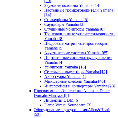
[20]
Звуковые колонны Yamaha
[14]
Настенные громкоговорители Yamaha
[14]
Спикерфоны Yamaha
[5]
Саундбары Yamaha
[3]
Студийные мониторы Yamaha
[8]
Трансляционные усилители мощности
Yamaha
[8]
Цифровые матричные процессоры
Yamaha
[5]
Акустические системы Yamaha
[65]
Портативные системы звукоусиления
Yamaha
[4]
Усилители Yamaha
[16]
Сетевые коммутаторы Yamaha
[12]
Аксессуары Yamaha
[1]
Микшерные консоли Yamaha
[40]
Интерфейсы и конвертеры Yamaha
[23]
Программное обеспечение Audinate Dante
Domain Manager
[9]
Лицензии DDM
[6]
Dante Virtual Soundcard
[3]
Оборудование звукоусиления Allen&Heath
[53]