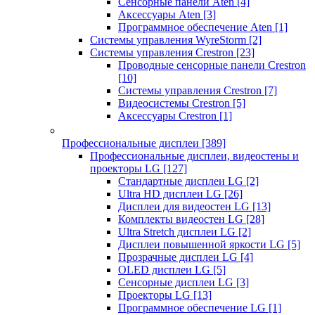
Сенсорные панели Aten
[4]
Аксессуары Aten
[3]
Программное обеспечение Aten
[1]
Системы управления WyreStorm
[2]
Системы управления Crestron
[23]
Проводные сенсорные панели Crestron
[10]
Системы управления Crestron
[7]
Видеосистемы Crestron
[5]
Аксессуары Crestron
[1]
Профессиональные дисплеи
[389]
Профессиональные дисплеи, видеостены и
проекторы LG
[127]
Стандартные дисплеи LG
[2]
Ultra HD дисплеи LG
[26]
Дисплеи для видеостен LG
[13]
Комплекты видеостен LG
[28]
Ultra Stretch дисплеи LG
[2]
Дисплеи повышенной яркости LG
[5]
Прозрачные дисплеи LG
[4]
OLED дисплеи LG
[5]
Сенсорные дисплеи LG
[3]
Проекторы LG
[13]
Программное обеспечение LG
[1]