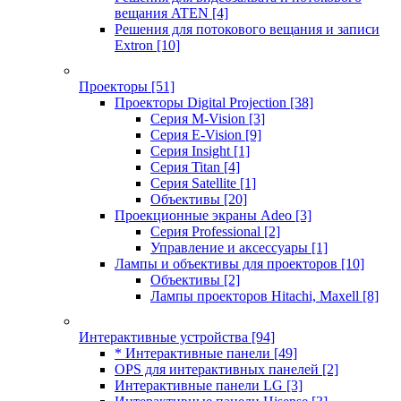
вещания ATEN
[4]
Решения для потокового вещания и записи
Extron
[10]
Проекторы
[51]
Проекторы Digital Projection
[38]
Серия M-Vision
[3]
Серия E-Vision
[9]
Серия Insight
[1]
Серия Titan
[4]
Серия Satellite
[1]
Объективы
[20]
Проекционные экраны Adeo
[3]
Серия Professional
[2]
Управление и аксессуары
[1]
Лампы и объективы для проекторов
[10]
Объективы
[2]
Лампы проекторов Hitachi, Maxell
[8]
Интерактивные устройства
[94]
* Интерактивные панели
[49]
OPS для интерактивных панелей
[2]
Интерактивные панели LG
[3]