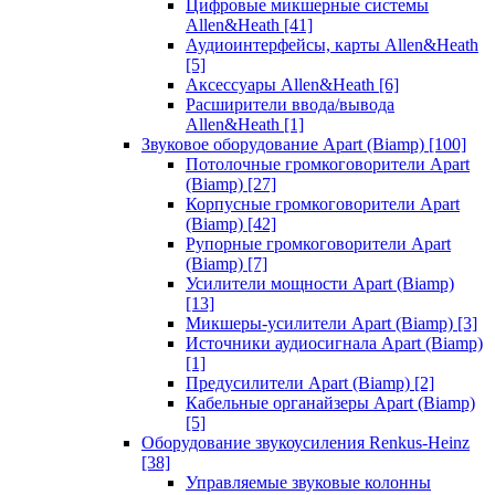
Цифровые микшерные системы
Allen&Heath
[41]
Аудиоинтерфейсы, карты Allen&Heath
[5]
Аксессуары Allen&Heath
[6]
Расширители ввода/вывода
Allen&Heath
[1]
Звуковое оборудование Apart (Biamp)
[100]
Потолочные громкоговорители Apart
(Biamp)
[27]
Корпусные громкоговорители Apart
(Biamp)
[42]
Рупорные громкоговорители Apart
(Biamp)
[7]
Усилители мощности Apart (Biamp)
[13]
Микшеры-усилители Apart (Biamp)
[3]
Источники аудиосигнала Apart (Biamp)
[1]
Предусилители Apart (Biamp)
[2]
Кабельные органайзеры Apart (Biamp)
[5]
Оборудование звукоусиления Renkus-Heinz
[38]
Управляемые звуковые колонны