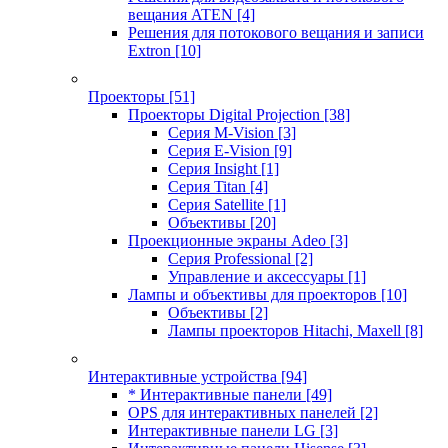
вещания ATEN
[4]
Решения для потокового вещания и записи
Extron
[10]
Проекторы
[51]
Проекторы Digital Projection
[38]
Серия M-Vision
[3]
Серия E-Vision
[9]
Серия Insight
[1]
Серия Titan
[4]
Серия Satellite
[1]
Объективы
[20]
Проекционные экраны Adeo
[3]
Серия Professional
[2]
Управление и аксессуары
[1]
Лампы и объективы для проекторов
[10]
Объективы
[2]
Лампы проекторов Hitachi, Maxell
[8]
Интерактивные устройства
[94]
* Интерактивные панели
[49]
OPS для интерактивных панелей
[2]
Интерактивные панели LG
[3]