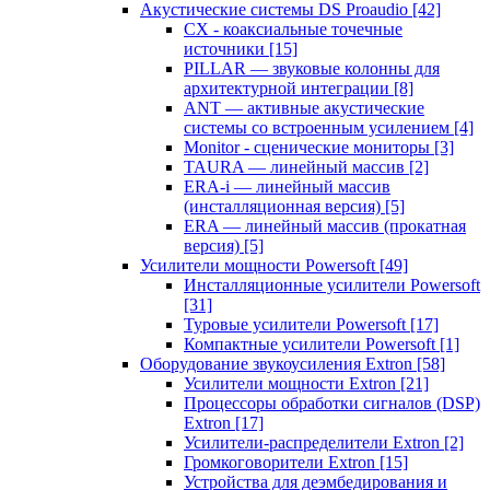
Акустические системы DS Proaudio
[42]
CX - коаксиальные точечные
источники
[15]
PILLAR — звуковые колонны для
архитектурной интеграции
[8]
ANT — активные акустические
системы со встроенным усилением
[4]
Monitor - сценические мониторы
[3]
TAURA — линейный массив
[2]
ERA-i — линейный массив
(инсталляционная версия)
[5]
ERA — линейный массив (прокатная
версия)
[5]
Усилители мощности Powersoft
[49]
Инсталляционные усилители Powersoft
[31]
Туровые усилители Powersoft
[17]
Компактные усилители Powersoft
[1]
Оборудование звукоусиления Extron
[58]
Усилители мощности Extron
[21]
Процессоры обработки сигналов (DSP)
Extron
[17]
Усилители-распределители Extron
[2]
Громкоговорители Extron
[15]
Устройства для деэмбедирования и