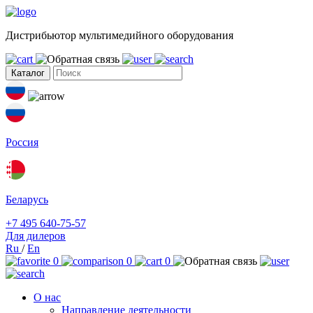
Дистрибьютор мультимедийного оборудования
Каталог
Россия
Беларусь
+7 495 640-75-57
Для дилеров
Ru
/
En
0
0
0
О нас
Направление деятельности