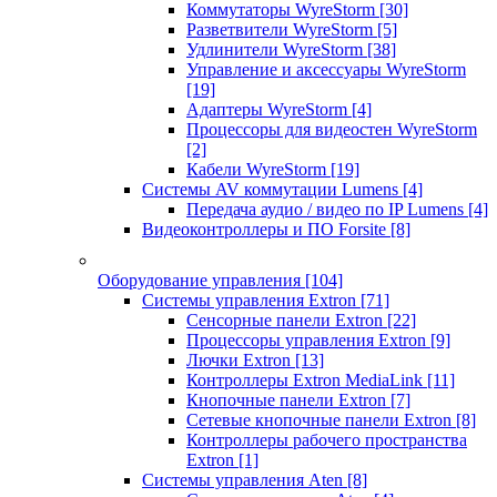
Коммутаторы WyreStorm
[30]
Разветвители WyreStorm
[5]
Удлинители WyreStorm
[38]
Управление и аксессуары WyreStorm
[19]
Адаптеры WyreStorm
[4]
Процессоры для видеостен WyreStorm
[2]
Кабели WyreStorm
[19]
Системы AV коммутации Lumens
[4]
Передача аудио / видео по IP Lumens
[4]
Видеоконтроллеры и ПО Forsite
[8]
Оборудование управления
[104]
Системы управления Extron
[71]
Сенсорные панели Extron
[22]
Процессоры управления Extron
[9]
Лючки Extron
[13]
Контроллеры Extron MediaLink
[11]
Кнопочные панели Extron
[7]
Сетевые кнопочные панели Extron
[8]
Контроллеры рабочего пространства
Extron
[1]
Системы управления Aten
[8]