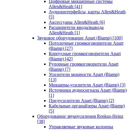
Цифровые микшерные системы
Allen&Heath
[41]
Аудиоинтерфейсы, карты Allen&Heath
[5]
Аксессуары Allen&Heath
[6]
Расширители ввода/вывода
Allen&Heath
[1]
Звуковое оборудование Apart (Biamp)
[100]
Потолочные громкоговорители Apart
(Biamp)
[27]
Корпусные громкоговорители Apart
(Biamp)
[42]
Рупорные громкоговорители Apart
(Biamp)
[7]
Усилители мощности Apart (Biamp)
[13]
Микшеры-усилители Apart (Biamp)
[3]
Источники аудиосигнала Apart (Biamp)
[1]
Предусилители Apart (Biamp)
[2]
Кабельные органайзеры Apart (Biamp)
[5]
Оборудование звукоусиления Renkus-Heinz
[38]
Управляемые звуковые колонны