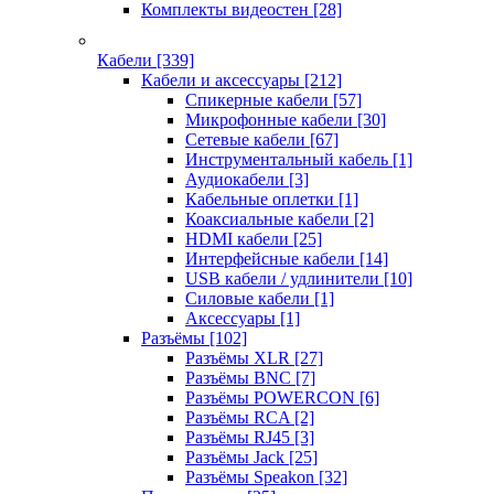
Комплекты видеостен
[28]
Кабели
[339]
Кабели и аксессуары
[212]
Спикерные кабели
[57]
Микрофонные кабели
[30]
Сетевые кабели
[67]
Инструментальный кабель
[1]
Аудиокабели
[3]
Кабельные оплетки
[1]
Коаксиальные кабели
[2]
HDMI кабели
[25]
Интерфейсные кабели
[14]
USB кабели / удлинители
[10]
Силовые кабели
[1]
Аксессуары
[1]
Разъёмы
[102]
Разъёмы XLR
[27]
Разъёмы BNC
[7]
Разъёмы POWERCON
[6]
Разъёмы RCA
[2]
Разъёмы RJ45
[3]
Разъёмы Jack
[25]
Разъёмы Speakon
[32]