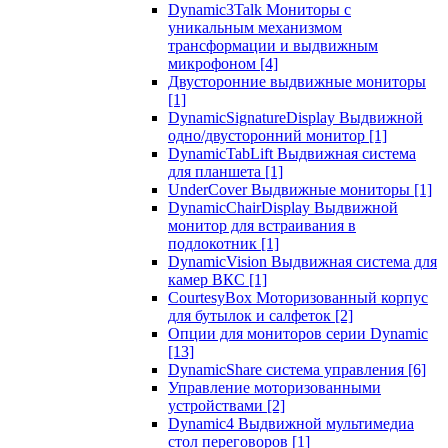
Dynamic3Talk Мониторы с
уникальным механизмом
трансформации и выдвижным
микрофоном
[4]
Двусторонние выдвижные мониторы
[1]
DynamicSignatureDisplay Выдвижной
одно/двусторонний монитор
[1]
DynamicTabLift Выдвижная система
для планшета
[1]
UnderCover Выдвижные мониторы
[1]
DynamicChairDisplay Выдвижной
монитор для встраивания в
подлокотник
[1]
DynamicVision Выдвижная система для
камер ВКС
[1]
CourtesyBox Моторизованный корпус
для бутылок и салфеток
[2]
Опции для мониторов серии Dynamic
[13]
DynamicShare система управления
[6]
Управление моторизованными
устройствами
[2]
Dynamic4 Выдвижной мультимедиа
стол переговоров
[1]