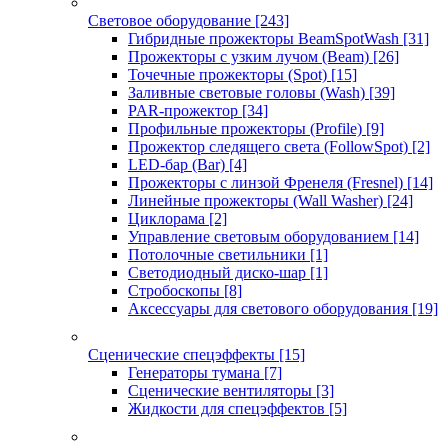
Световое оборудование
[243]
Гибридные прожекторы BeamSpotWash
[31]
Прожекторы с узким лучом (Beam)
[26]
Точечные прожекторы (Spot)
[15]
Заливные световые головы (Wash)
[39]
PAR-прожектор
[34]
Профильные прожекторы (Profile)
[9]
Прожектор следящего света (FollowSpot)
[2]
LED-бар (Bar)
[4]
Прожекторы с линзой Френеля (Fresnel)
[14]
Линейные прожекторы (Wall Washer)
[24]
Циклорама
[2]
Управление световым оборудованием
[14]
Потолочные светильники
[1]
Светодиодный диско-шар
[1]
Стробоскопы
[8]
Аксессуары для светового оборудования
[19]
Сценические спецэффекты
[15]
Генераторы тумана
[7]
Сценические вентиляторы
[3]
Жидкости для спецэффектов
[5]