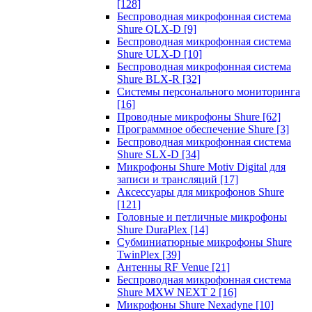
[128]
Беспроводная микрофонная система
Shure QLX-D
[9]
Беспроводная микрофонная система
Shure ULX-D
[10]
Беспроводная микрофонная система
Shure BLX-R
[32]
Системы персонального мониторинга
[16]
Проводные микрофоны Shure
[62]
Программное обеспечение Shure
[3]
Беспроводная микрофонная система
Shure SLX-D
[34]
Микрофоны Shure Motiv Digital для
записи и трансляций
[17]
Аксессуары для микрофонов Shure
[121]
Головные и петличные микрофоны
Shure DuraPlex
[14]
Субминиатюрные микрофоны Shure
TwinPlex
[39]
Антенны RF Venue
[21]
Беспроводная микрофонная система
Shure MXW NEXT 2
[16]
Микрофоны Shure Nexadyne
[10]