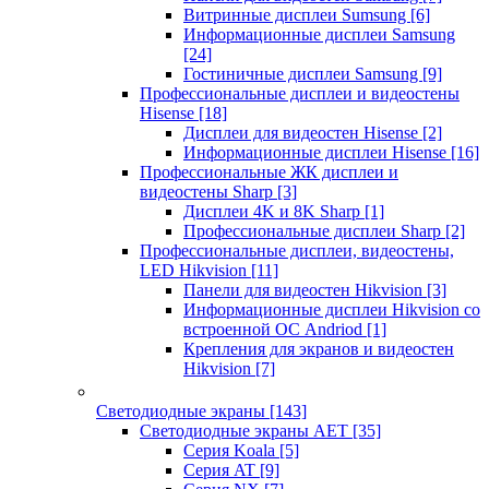
Витринные дисплеи Sumsung
[6]
Информационные дисплеи Samsung
[24]
Гостиничные дисплеи Samsung
[9]
Профессиональные дисплеи и видеостены
Hisense
[18]
Дисплеи для видеостен Hisense
[2]
Информационные дисплеи Hisense
[16]
Профессиональные ЖК дисплеи и
видеостены Sharp
[3]
Дисплеи 4K и 8K Sharp
[1]
Профессиональные дисплеи Sharp
[2]
Профессиональные дисплеи, видеостены,
LED Hikvision
[11]
Панели для видеостен Hikvision
[3]
Информационные дисплеи Hikvision со
встроенной ОС Andriod
[1]
Крепления для экранов и видеостен
Hikvision
[7]
Светодиодные экраны
[143]
Светодиодные экраны AET
[35]
Cерия Koala
[5]
Серия AT
[9]