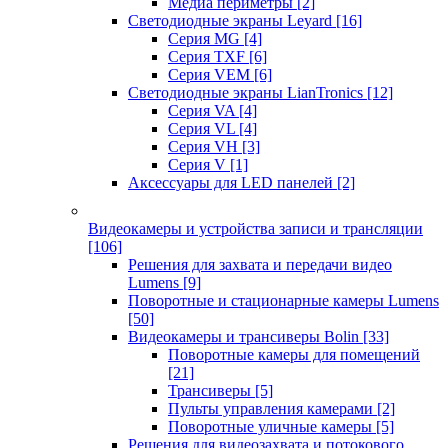
Медиа периметры
[2]
Светодиодные экраны Leyard
[16]
Серия MG
[4]
Серия TXF
[6]
Серия VEM
[6]
Светодиодные экраны LianTronics
[12]
Серия VA
[4]
Серия VL
[4]
Серия VH
[3]
Серия V
[1]
Аксессуары для LED панелей
[2]
Видеокамеры и устройства записи и трансляции
[106]
Решения для захвата и передачи видео
Lumens
[9]
Поворотные и стационарные камеры Lumens
[50]
Видеокамеры и трансиверы Bolin
[33]
Поворотные камеры для помещений
[21]
Трансиверы
[5]
Пульты управления камерами
[2]
Поворотные уличные камеры
[5]
Решения для видеозахвата и потокового