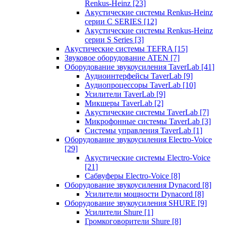
Renkus-Heinz
[23]
Акустические системы Renkus-Heinz
серии C SERIES
[12]
Акустические системы Renkus-Heinz
серии S Series
[3]
Акустические системы TEFRA
[15]
Звуковое оборудование ATEN
[7]
Оборудование звукоусиления TaverLab
[41]
Аудиоинтерфейсы TaverLab
[9]
Аудиопроцессоры TaverLab
[10]
Усилители TaverLab
[9]
Микшеры TaverLab
[2]
Акустические системы TaverLab
[7]
Микрофонные системы TaverLab
[3]
Системы управления TaverLab
[1]
Оборудование звукоусиления Electro-Voice
[29]
Акустические системы Electro-Voice
[21]
Сабвуферы Electro-Voice
[8]
Оборудование звукоусиления Dynacord
[8]
Усилители мощности Dynacord
[8]
Оборудование звукоусиления SHURE
[9]
Усилители Shure
[1]
Громкоговорители Shure
[8]