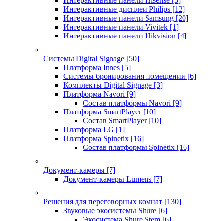
Интерактивные панели Hisense
[3]
Интерактивные дисплеи Philips
[12]
Интерактивные панели Samsung
[20]
Интерактивные панели Vivitek
[1]
Интерактивные панели Hikvision
[4]
Системы Digital Signage
[50]
Платформа Innes
[5]
Системы бронирования помещений
[6]
Комплекты Digital Signage
[3]
Платформа Navori
[9]
Состав платформы Navori
[9]
Платформа SmartPlayer
[10]
Состав SmartPlayer
[10]
Платформа LG
[1]
Платформа Spinetix
[16]
Состав платформы Spinetix
[16]
Документ-камеры
[7]
Документ-камеры Lumens
[7]
Решения для переговорных комнат
[130]
Звуковые экосистемы Shure
[6]
Экосистема Shure Stem
[6]