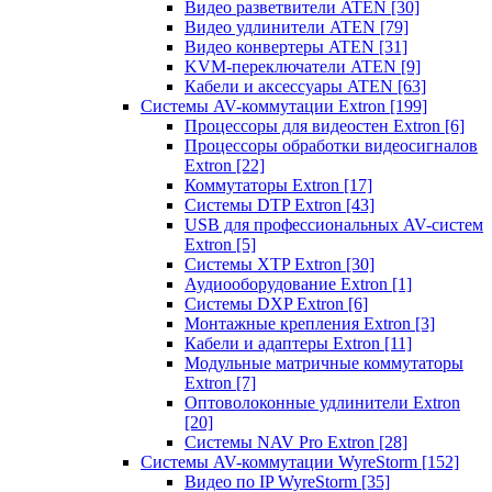
Видео разветвители ATEN
[30]
Видео удлинители ATEN
[79]
Видео конвертеры ATEN
[31]
KVM-переключатели ATEN
[9]
Кабели и аксессуары ATEN
[63]
Системы AV-коммутации Extron
[199]
Процессоры для видеостен Extron
[6]
Процессоры обработки видеосигналов
Extron
[22]
Коммутаторы Extron
[17]
Системы DTP Extron
[43]
USB для профессиональных AV-систем
Extron
[5]
Системы XTP Extron
[30]
Аудиооборудование Extron
[1]
Системы DXP Extron
[6]
Монтажные крепления Extron
[3]
Кабели и адаптеры Extron
[11]
Модульные матричные коммутаторы
Extron
[7]
Оптоволоконные удлинители Extron
[20]
Системы NAV Pro Extron
[28]
Системы AV-коммутации WyreStorm
[152]
Видео по IP WyreStorm
[35]