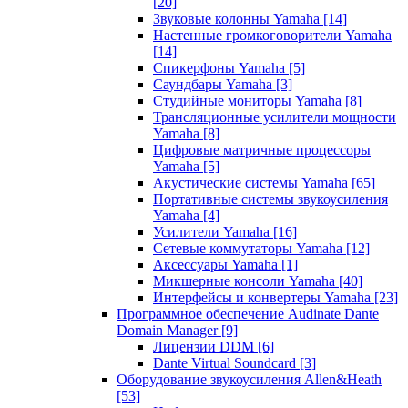
[20]
Звуковые колонны Yamaha
[14]
Настенные громкоговорители Yamaha
[14]
Спикерфоны Yamaha
[5]
Саундбары Yamaha
[3]
Студийные мониторы Yamaha
[8]
Трансляционные усилители мощности
Yamaha
[8]
Цифровые матричные процессоры
Yamaha
[5]
Акустические системы Yamaha
[65]
Портативные системы звукоусиления
Yamaha
[4]
Усилители Yamaha
[16]
Сетевые коммутаторы Yamaha
[12]
Аксессуары Yamaha
[1]
Микшерные консоли Yamaha
[40]
Интерфейсы и конвертеры Yamaha
[23]
Программное обеспечение Audinate Dante
Domain Manager
[9]
Лицензии DDM
[6]
Dante Virtual Soundcard
[3]
Оборудование звукоусиления Allen&Heath
[53]