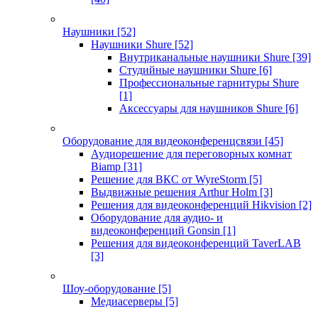
Наушники
[52]
Наушники Shure
[52]
Внутриканальные наушники Shure
[39]
Студийные наушники Shure
[6]
Профессиональные гарнитуры Shure
[1]
Аксессуары для наушников Shure
[6]
Оборудование для видеоконференцсвязи
[45]
Аудиорешение для переговорных комнат
Biamp
[31]
Решение для ВКС от WyreStorm
[5]
Выдвижные решения Arthur Holm
[3]
Решения для видеоконференций Hikvision
[2]
Оборудование для аудио- и
видеоконференций Gonsin
[1]
Решения для видеоконференций TaverLAB
[3]
Шоу-оборудование
[5]
Медиасерверы
[5]