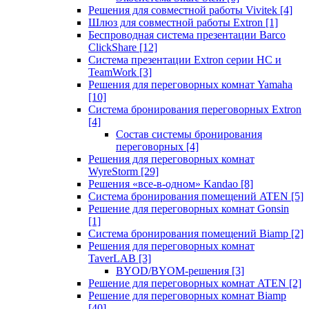
Решения для совместной работы Vivitek
[4]
Шлюз для совместной работы Extron
[1]
Беспроводная система презентации Barco
ClickShare
[12]
Система презентации Extron серии HC и
TeamWork
[3]
Решения для переговорных комнат Yamaha
[10]
Система бронирования переговорных Extron
[4]
Состав системы бронирования
переговорных
[4]
Решения для переговорных комнат
WyreStorm
[29]
Решения «все-в-одном» Kandao
[8]
Система бронирования помещений ATEN
[5]
Решение для переговорных комнат Gonsin
[1]
Система бронирования помещений Biamp
[2]
Решения для переговорных комнат
TaverLAB
[3]
BYOD/BYOM-решения
[3]
Решение для переговорных комнат ATEN
[2]
Решение для переговорных комнат Biamp
[40]