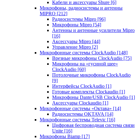
Кабели и аксессуары Shure
[6]
Микрофоны, радиосистемы и антенны
MIPRO
[212]
Радиосистемы Mipro
[96]
Микрофоны Mipro
[54]
Антенны и антенные усилители Mipro
[16]
Аксессуары Mipro
[44]
Управление Mipro
[2]
Микрофонные системы ClockAudio
[148]
Врезные микрофоны ClockAudio
[75]
Микрофоны на «гусиной шее»
ClockAudio
[60]
Потолочные микрофоны ClockAudio
[9]
Интерфейсы ClockAudio
[1]
Готовые комплекты Clockaudio
[1]
Микрофоны Dante/USB ClockAudio
[1]
Аксессуары Clockaudio
[1]
Микрофонные системы «Октава»
[14]
Радиосистемы OKTAVA
[14]
Микрофонные системы Televic
[16]
Цифровая беспроводная система связи
Unite
[16]
Микрофоны Biamp
[17]