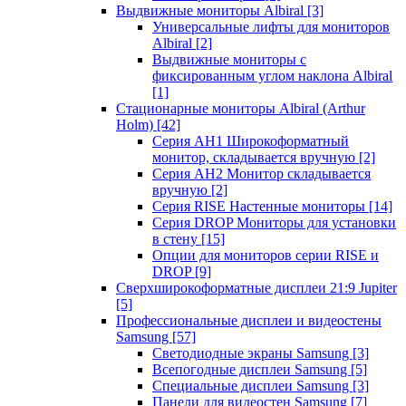
Выдвижные мониторы Albiral
[3]
Универсальные лифты для мониторов
Albiral
[2]
Выдвижные мониторы с
фиксированным углом наклона Albiral
[1]
Стационарные мониторы Albiral (Arthur
Holm)
[42]
Серия AH1 Широкоформатный
монитор, складывается вручную
[2]
Серия AH2 Монитор складывается
вручную
[2]
Серия RISE Настенные мониторы
[14]
Серия DROP Мониторы для установки
в стену
[15]
Опции для мониторов серии RISE и
DROP
[9]
Сверхширокоформатные дисплеи 21:9 Jupiter
[5]
Профессиональные дисплеи и видеостены
Samsung
[57]
Светодиодные экраны Samsung
[3]
Всепогодные дисплеи Samsung
[5]
Специальные дисплеи Samsung
[3]
Панели для видеостен Samsung
[7]