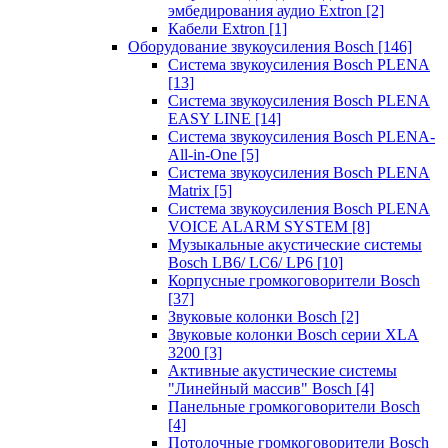
эмбедирования аудио Extron
[2]
Кабели Extron
[1]
Оборудование звукоусиления Bosch
[146]
Система звукоусиления Bosch PLENA
[13]
Система звукоусиления Bosch PLENA
EASY LINE
[14]
Система звукоусиления Bosch PLENA-
All-in-One
[5]
Система звукоусиления Bosch PLENA
Matrix
[5]
Система звукоусиления Bosch PLENA
VOICE ALARM SYSTEM
[8]
Музыкальные акустические системы
Bosch LB6/ LC6/ LP6
[10]
Корпусные громкоговорители Bosch
[37]
Звуковые колонки Bosch
[2]
Звуковые колонки Bosch серии XLA
3200
[3]
Активные акустические системы
"Линейный массив" Bosch
[4]
Панельные громкоговорители Bosch
[4]
Потолочные громкоговорители Bosch