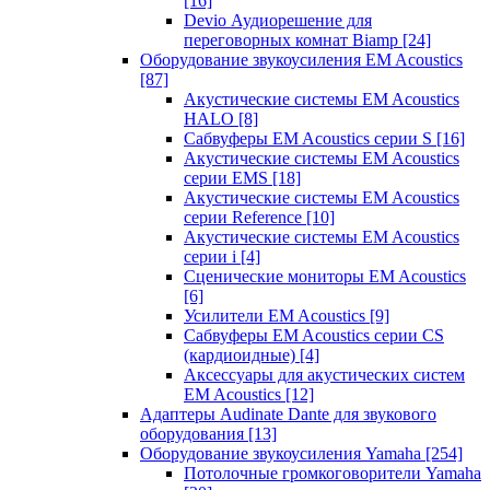
[16]
Devio Аудиорешение для
переговорных комнат Biamp
[24]
Оборудование звукоусиления EM Acoustics
[87]
Акустические системы EM Acoustics
HALO
[8]
Сабвуферы EM Acoustics серии S
[16]
Акустические системы EM Acoustics
серии EMS
[18]
Акустические системы EM Acoustics
серии Reference
[10]
Акустические системы EM Acoustics
серии i
[4]
Сценические мониторы EM Acoustics
[6]
Усилители EM Acoustics
[9]
Сабвуферы EM Acoustics серии CS
(кардиоидные)
[4]
Аксессуары для акустических систем
EM Acoustics
[12]
Адаптеры Audinate Dante для звукового
оборудования
[13]
Оборудование звукоусиления Yamaha
[254]
Потолочные громкоговорители Yamaha