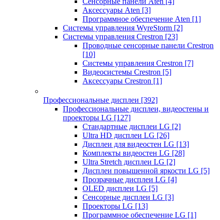
Сенсорные панели Aten
[4]
Аксессуары Aten
[3]
Программное обеспечение Aten
[1]
Системы управления WyreStorm
[2]
Системы управления Crestron
[23]
Проводные сенсорные панели Crestron
[10]
Системы управления Crestron
[7]
Видеосистемы Crestron
[5]
Аксессуары Crestron
[1]
Профессиональные дисплеи
[392]
Профессиональные дисплеи, видеостены и
проекторы LG
[127]
Стандартные дисплеи LG
[2]
Ultra HD дисплеи LG
[26]
Дисплеи для видеостен LG
[13]
Комплекты видеостен LG
[28]
Ultra Stretch дисплеи LG
[2]
Дисплеи повышенной яркости LG
[5]
Прозрачные дисплеи LG
[4]
OLED дисплеи LG
[5]
Сенсорные дисплеи LG
[3]
Проекторы LG
[13]
Программное обеспечение LG
[1]