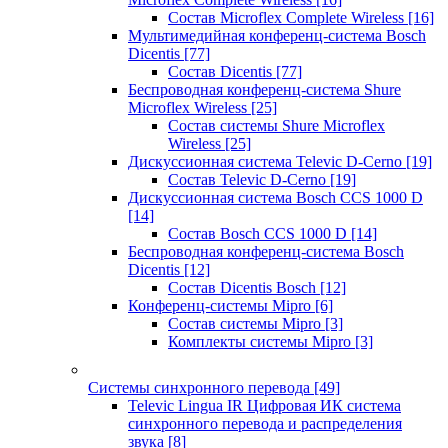
Состав Microflex Complete Wireless
[16]
Мультимедийная конференц-система Bosch
Dicentis
[77]
Состав Dicentis
[77]
Беспроводная конференц-система Shure
Microflex Wireless
[25]
Состав системы Shure Microflex
Wireless
[25]
Дискуссионная система Televic D-Cerno
[19]
Состав Televic D-Cerno
[19]
Дискуссионная система Bosch CCS 1000 D
[14]
Состав Bosch CCS 1000 D
[14]
Беспроводная конференц-система Bosch
Dicentis
[12]
Состав Dicentis Bosch
[12]
Конференц-системы Mipro
[6]
Состав системы Mipro
[3]
Комплекты системы Mipro
[3]
Системы синхронного перевода
[49]
Televic Lingua IR Цифровая ИК система
синхронного перевода и распределения
звука
[8]