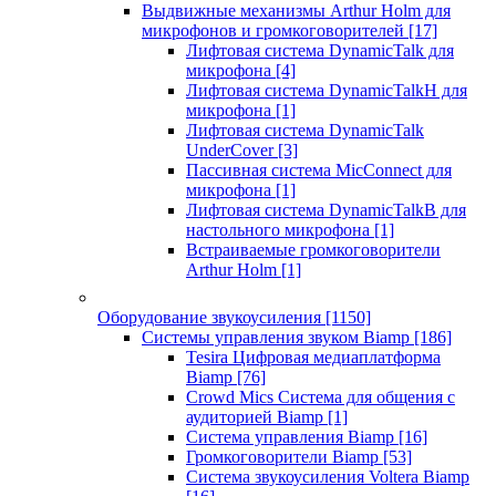
Выдвижные механизмы Arthur Holm для
микрофонов и громкоговорителей
[17]
Лифтовая система DynamicTalk для
микрофона
[4]
Лифтовая система DynamicTalkH для
микрофона
[1]
Лифтовая система DynamicTalk
UnderCover
[3]
Пассивная система MicConnect для
микрофона
[1]
Лифтовая система DynamicTalkB для
настольного микрофона
[1]
Встраиваемые громкоговорители
Arthur Holm
[1]
Оборудование звукоусиления
[1150]
Системы управления звуком Biamp
[186]
Tesira Цифровая медиаплатформа
Biamp
[76]
Crowd Mics Система для общения с
аудиторией Biamp
[1]
Система управления Biamp
[16]
Громкоговорители Biamp
[53]
Система звукоусиления Voltera Biamp