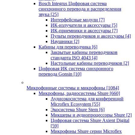
Bosch Integrus Цифровая система
синхронного перевода и распределения
звука
[25]
Интерфейсные модули
[7]
ИК-излучатели и аксессуары
[5]
ИК-приемники и аксессуары
[7]
Пульты переводчиков и аксессуары
[4]
Наушники
[2]
Кабины для переводчика
[6]
Закрытые кабины переводчиков
стандарта ISO 4043
[4]
Настольные кабины переводчиков
[2]
Цифровая ИК система синхронного
перевода Gonsin
[10]
Микрофонные системы и микрофоны
[1084]
Микрофоны, радиосистемы Shure
[660]
Аудиоэкосистема для конференций
Microflex Ecosystem
[55]
Экосистема Shure Stem
[6]
Микшеры и аудиопроцессоры Shure
[2]
Цифровая система Shure Axient Digital
[59]
Микрофоны Shure серии Microflex