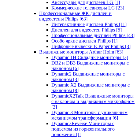
Аксессуары для дисплеев LG
[1]
Коммерческие телевизоры LG
[23]
Профессиональные ЖК дисплеи и
видеостены Philips
[63]
Интерактивные дисплеи Philips
[11]
Дисплеи для видеостен Philips
[5]
Профессиональные дисплеи Philips
[43]
Особо яркие дисплеи Philips
[1]
Цифровые вывески E-Paper Philips
[3]
Выдвижные мониторы Arthur Holm
[63]
Dynamic 1Н Складные мониторы
[3]
DB2 и DB3 Выдвижные мониторы с
наклоном
[6]
Dynamic2 Выдвижные мониторы с
наклоном
[3]
Dynamic X2 Выдвижные мониторы с
наклоном
[8]
DynamicX2Talk Выдвижные мониторы
с наклоном и выдвижным микрофоном
[2]
Dynamic 3 Мониторы с уникальным
механизмом трансформации
[6]
Dynamic3Reverse Мониторы с
подъемом из горизонтального
положения
[1]