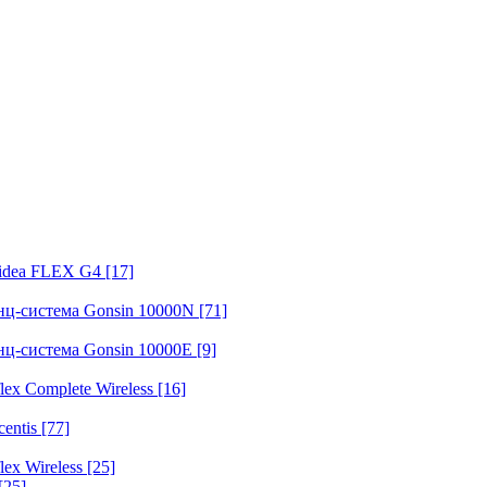
fidea FLEX G4
[17]
нц-система Gonsin 10000N
[71]
нц-система Gonsin 10000E
[9]
ex Complete Wireless
[16]
entis
[77]
ex Wireless
[25]
[25]