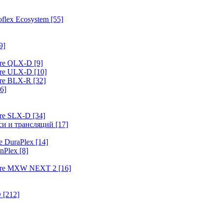
flex Ecosystem
[55]
9]
ure QLX-D
[9]
ure ULX-D
[10]
ure BLX-R
[32]
6]
ure SLX-D
[34]
иси и трансляций
[17]
e DuraPlex
[14]
nPlex
[8]
hure MXW NEXT 2
[16]
O
[212]