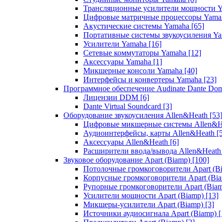
Трансляционные усилители мощности 
Цифровые матричные процессоры Yam
Акустические системы Yamaha
[65]
Портативные системы звукоусиления Y
Усилители Yamaha
[16]
Сетевые коммутаторы Yamaha
[12]
Аксессуары Yamaha
[1]
Микшерные консоли Yamaha
[40]
Интерфейсы и конвертеры Yamaha
[23]
Программное обеспечение Audinate Dante Do
Лицензии DDM
[6]
Dante Virtual Soundcard
[3]
Оборудование звукоусиления Allen&Heath
[53
Цифровые микшерные системы Allen&
Аудиоинтерфейсы, карты Allen&Heath
[
Аксессуары Allen&Heath
[6]
Расширители ввода/вывода Allen&Heat
Звуковое оборудование Apart (Biamp)
[100]
Потолочные громкоговорители Apart (B
Корпусные громкоговорители Apart (Bi
Рупорные громкоговорители Apart (Bia
Усилители мощности Apart (Biamp)
[13]
Микшеры-усилители Apart (Biamp)
[3]
Источники аудиосигнала Apart (Biamp)
[