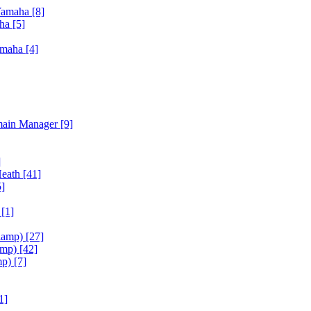
Yamaha
[8]
aha
[5]
amaha
[4]
main Manager
[9]
]
Heath
[41]
5]
h
[1]
iamp)
[27]
amp)
[42]
mp)
[7]
1]