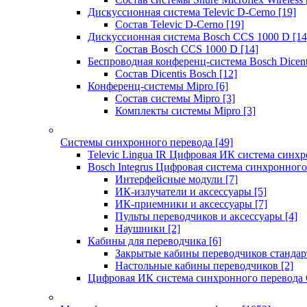
Дискуссионная система Televic D-Cerno
[19]
Состав Televic D-Cerno
[19]
Дискуссионная система Bosch CCS 1000 D
[14
Состав Bosch CCS 1000 D
[14]
Беспроводная конференц-система Bosch Dicen
Состав Dicentis Bosch
[12]
Конференц-системы Mipro
[6]
Состав системы Mipro
[3]
Комплекты системы Mipro
[3]
Системы синхронного перевода
[49]
Televic Lingua IR Цифровая ИК система синхр
Bosch Integrus Цифровая система синхронного
Интерфейсные модули
[7]
ИК-излучатели и аксессуары
[5]
ИК-приемники и аксессуары
[7]
Пульты переводчиков и аксессуары
[4]
Наушники
[2]
Кабины для переводчика
[6]
Закрытые кабины переводчиков стандар
Настольные кабины переводчиков
[2]
Цифровая ИК система синхронного перевода