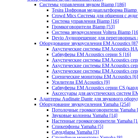
Системы управления звуком Biamp
[186]
Tesira Цифровая медиаплатформа Biamp
Crowd Mics Система для общения с ауд
Система управления Biamp
[16]
Громкоговорители Biamp
[53]
Система звукоусиления Voltera Biamp
[16
Devio Аудиорешение для переговорных
Оборудование звукоусиления EM Acoustics
[87
Акустические системы EM Acoustics 
Сабвуферы EM Acoustics серии S
[16]
Акустические системы EM Acoustics с
Акустические системы EM Acoustics сер
Акустические системы EM Acoustics сер
Сценические мониторы EM Acoustics
[6]
Усилители EM Acoustics
[9]
Сабвуферы EM Acoustics серии CS (кар
Аксессуары для акустических систем EM
Адаптеры Audinate Dante для звукового обор
Оборудование звукоусиления Yamaha
[254]
Потолочные громкоговорители Yamaha
Звуковые колонны Yamaha
[14]
Настенные громкоговорители Yamaha
[1
Спикерфоны Yamaha
[5]
Саундбары Yamaha
[3]
Студийные мониторы Yamaha
[8]