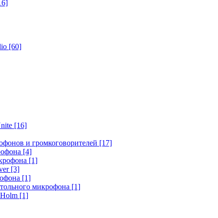
16]
dio
[60]
nite
[16]
офонов и громкоговорителей
[17]
крофона
[4]
икрофона
[1]
ver
[3]
рофона
[1]
стольного микрофона
[1]
r Holm
[1]