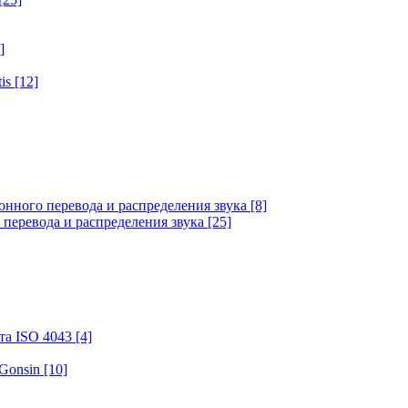
]
tis
[12]
онного перевода и распределения звука
[8]
 перевода и распределения звука
[25]
та ISO 4043
[4]
 Gonsin
[10]