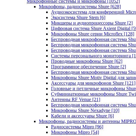
Микрофонные системы и микрофоны
[1052]
Микрофоны, радиосистемы Shure
[628]
Аудиоэкосистема для конференций Micro
Экосистема Shure Stem
[6]
Микшеры и аудиопроцессоры Shure
[2]
Цифровая система Shure Axient Digital
[5
Микрофоны Shure серии Microflex
[128]
Беспроводная микрофонная система Sh
Беспроводная микрофонная система Sh
Беспроводная микрофонная система Sh
Системы персонального мониторинга
[1
Проводные микрофоны Shure
[62]
Программное обеспечение Shure
[2]
Беспроводная микрофонная система Sh
Микрофоны Shure Motiv Digital для зап
Аксессуары для микрофонов Shure
[121]
Головные и петличные микрофоны Shur
Субминиатюрные микрофоны Shure Twi
Антенны RF Venue
[21]
Беспроводная микрофонная система S
Микрофоны Shure Nexadyne
[10]
Кабели и аксессуары Shure
[6]
Микрофоны, радиосистемы и антенны MIPR
Радиосистемы Mipro
[96]
Микрофоны Mipro
[54]