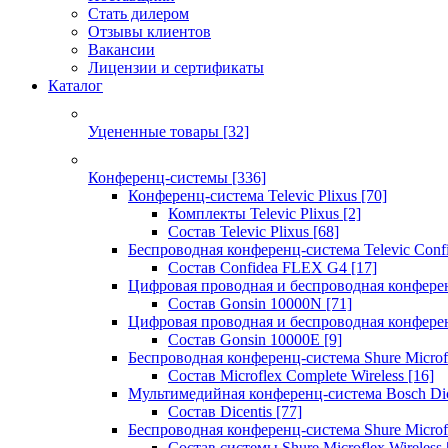
Стать дилером
Отзывы клиентов
Вакансии
Лицензии и сертификаты
Каталог
Уцененные товары
[32]
Конференц-системы
[336]
Конференц-система Televic Plixus
[70]
Комплекты Televic Plixus
[2]
Состав Televic Plixus
[68]
Беспроводная конференц-система Televic Con
Состав Confidea FLEX G4
[17]
Цифровая проводная и беспроводная конфере
Состав Gonsin 10000N
[71]
Цифровая проводная и беспроводная конфере
Состав Gonsin 10000E
[9]
Беспроводная конференц-система Shure Microfl
Состав Microflex Complete Wireless
[16]
Мультимедийная конференц-система Bosch Dic
Состав Dicentis
[77]
Беспроводная конференц-система Shure Microfl
Состав системы Shure Microflex Wireless