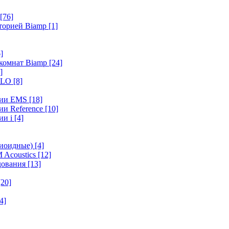
[76]
иторией Biamp
[1]
]
 комнат Biamp
[24]
]
HALO
[8]
ерии EMS
[18]
ии Reference
[10]
ии i
[4]
диоидные)
[4]
 Acoustics
[12]
удования
[13]
[20]
4]