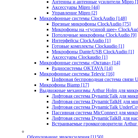
Антенны и антенные усилители Mipro
[
Аксессуары Mipro
[44]
Управление Mipro
[2]
Микрофонные системы ClockAudio
[148]
Врезные микрофоны ClockAudio
[75]
Микрофоны на «гусиной шее» ClockAu
Потолочные микрофоны ClockAudio
[9]
Интерфейсы ClockAudio
[1]
Готовые комплекты Clockaudio
[1]
Микрофоны Dante/USB ClockAudio
[1]
Аксессуары Clockaudio
[1]
Микрофонные системы «Октава»
[14]
Радиосистемы OKTAVA
[14]
Микрофонные системы Televic
[16]
Цифровая беспроводная система связи U
Микрофоны Biamp
[17]
Выдвижные механизмы Arthur Holm для микр
Лифтовая система DynamicTalk для ми
Лифтовая система DynamicTalkH для м
Лифтовая система DynamicTalk UnderCo
Пассивная система MicConnect для мик
Лифтовая система DynamicTalkB для на
Встраиваемые громкоговорители Arthu
Оборудование звукоусиления
[1150]