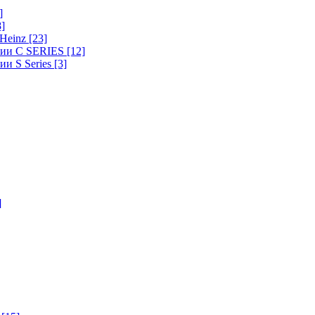
]
8]
-Heinz
[23]
ерии C SERIES
[12]
ии S Series
[3]
]