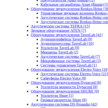
Предусилители Apart (Biamp)
[2]
Кабельные органайзеры Apart (Biamp)
[5
Оборудование звукоусиления Renkus-Heinz
[3
Управляемые звуковые колонны Renkus
Акустические системы Renkus-Heinz с
Акустические системы Renkus-Heinz сер
Акустические системы TEFRA
[15]
Звуковое оборудование ATEN
[7]
Оборудование звукоусиления TaverLab
[41]
Аудиоинтерфейсы TaverLab
[9]
Аудиопроцессоры TaverLab
[10]
Усилители TaverLab
[9]
Микшеры TaverLab
[2]
Акустические системы TaverLab
[7]
Микрофонные системы TaverLab
[3]
Системы управления TaverLab
[1]
Оборудование звукоусиления Electro-Voice
[29
Акустические системы Electro-Voice
[21]
Сабвуферы Electro-Voice
[8]
Оборудование звукоусиления Dynacord
[8]
Усилители мощности Dynacord
[8]
Оборудование звукоусиления SHURE
[9]
Усилители Shure
[1]
Громкоговорители Shure
[8]
Акустические системы DS Proaudio
[42]