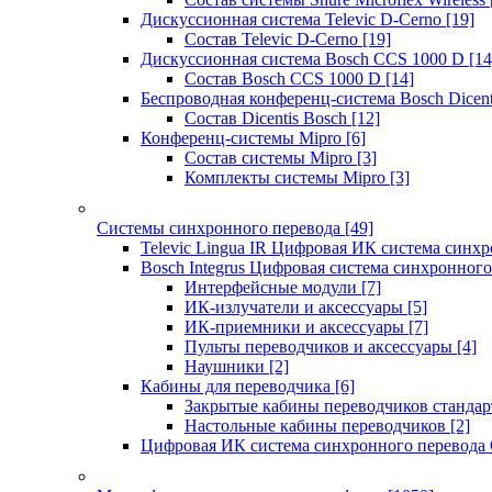
Дискуссионная система Televic D-Cerno
[19]
Состав Televic D-Cerno
[19]
Дискуссионная система Bosch CCS 1000 D
[14
Состав Bosch CCS 1000 D
[14]
Беспроводная конференц-система Bosch Dicen
Состав Dicentis Bosch
[12]
Конференц-системы Mipro
[6]
Состав системы Mipro
[3]
Комплекты системы Mipro
[3]
Системы синхронного перевода
[49]
Televic Lingua IR Цифровая ИК система синхр
Bosch Integrus Цифровая система синхронного
Интерфейсные модули
[7]
ИК-излучатели и аксессуары
[5]
ИК-приемники и аксессуары
[7]
Пульты переводчиков и аксессуары
[4]
Наушники
[2]
Кабины для переводчика
[6]
Закрытые кабины переводчиков стандар
Настольные кабины переводчиков
[2]
Цифровая ИК система синхронного перевода