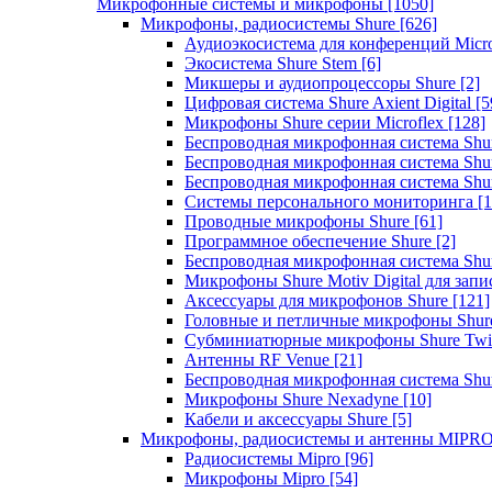
Микрофонные системы и микрофоны
[1050]
Микрофоны, радиосистемы Shure
[626]
Аудиоэкосистема для конференций Micro
Экосистема Shure Stem
[6]
Микшеры и аудиопроцессоры Shure
[2]
Цифровая система Shure Axient Digital
[5
Микрофоны Shure серии Microflex
[128]
Беспроводная микрофонная система Sh
Беспроводная микрофонная система Sh
Беспроводная микрофонная система Sh
Системы персонального мониторинга
[1
Проводные микрофоны Shure
[61]
Программное обеспечение Shure
[2]
Беспроводная микрофонная система Sh
Микрофоны Shure Motiv Digital для зап
Аксессуары для микрофонов Shure
[121]
Головные и петличные микрофоны Shur
Субминиатюрные микрофоны Shure Twi
Антенны RF Venue
[21]
Беспроводная микрофонная система S
Микрофоны Shure Nexadyne
[10]
Кабели и аксессуары Shure
[5]
Микрофоны, радиосистемы и антенны MIPR
Радиосистемы Mipro
[96]
Микрофоны Mipro
[54]