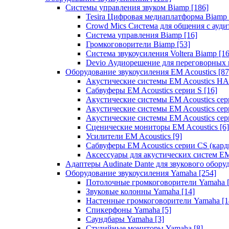
Системы управления звуком Biamp
[186]
Tesira Цифровая медиаплатформа Biamp
Crowd Mics Система для общения с ауд
Система управления Biamp
[16]
Громкоговорители Biamp
[53]
Система звукоусиления Voltera Biamp
[16
Devio Аудиорешение для переговорных
Оборудование звукоусиления EM Acoustics
[87
Акустические системы EM Acoustics 
Сабвуферы EM Acoustics серии S
[16]
Акустические системы EM Acoustics с
Акустические системы EM Acoustics сер
Акустические системы EM Acoustics сер
Сценические мониторы EM Acoustics
[6]
Усилители EM Acoustics
[9]
Сабвуферы EM Acoustics серии CS (кар
Аксессуары для акустических систем EM
Адаптеры Audinate Dante для звукового обор
Оборудование звукоусиления Yamaha
[254]
Потолочные громкоговорители Yamaha
Звуковые колонны Yamaha
[14]
Настенные громкоговорители Yamaha
[1
Спикерфоны Yamaha
[5]
Саундбары Yamaha
[3]
Студийные мониторы Yamaha
[8]