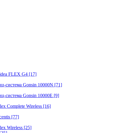
fidea FLEX G4
[17]
нц-система Gonsin 10000N
[71]
нц-система Gonsin 10000E
[9]
ex Complete Wireless
[16]
entis
[77]
ex Wireless
[25]
[25]