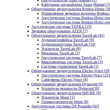
Предусилители Apart (Biamp)
[2]
Кабельные органайзеры Apart (Biamp)
[5
Оборудование звукоусиления Renkus-Heinz
[3
Управляемые звуковые колонны Renkus
Акустические системы Renkus-Heinz с
Акустические системы Renkus-Heinz сер
Акустические системы TEFRA
[15]
Звуковое оборудование ATEN
[7]
Оборудование звукоусиления TaverLab
[41]
Аудиоинтерфейсы TaverLab
[9]
Аудиопроцессоры TaverLab
[10]
Усилители TaverLab
[9]
Микшеры TaverLab
[2]
Акустические системы TaverLab
[7]
Микрофонные системы TaverLab
[3]
Системы управления TaverLab
[1]
Оборудование звукоусиления Electro-Voice
[29
Акустические системы Electro-Voice
[21]
Сабвуферы Electro-Voice
[8]
Оборудование звукоусиления Dynacord
[8]
Усилители мощности Dynacord
[8]
Оборудование звукоусиления SHURE
[9]
Усилители Shure
[1]
Громкоговорители Shure
[8]
Акустические системы DS Proaudio
[42]