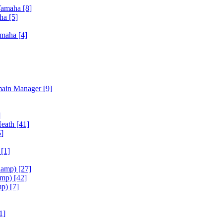
Yamaha
[8]
aha
[5]
amaha
[4]
main Manager
[9]
]
Heath
[41]
5]
h
[1]
iamp)
[27]
amp)
[42]
mp)
[7]
1]