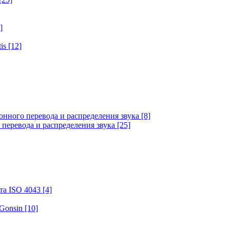
]
tis
[12]
онного перевода и распределения звука
[8]
 перевода и распределения звука
[25]
та ISO 4043
[4]
 Gonsin
[10]