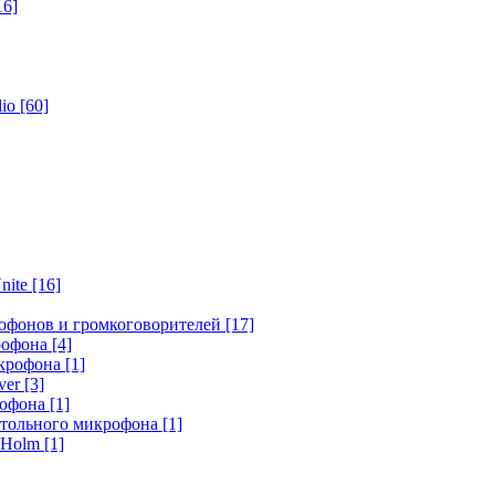
16]
dio
[60]
nite
[16]
офонов и громкоговорителей
[17]
крофона
[4]
икрофона
[1]
ver
[3]
рофона
[1]
стольного микрофона
[1]
r Holm
[1]