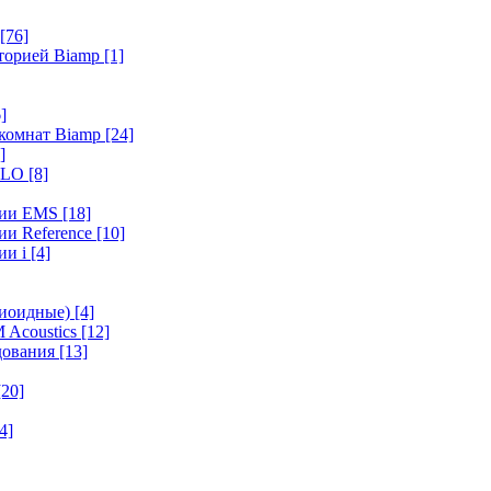
[76]
иторией Biamp
[1]
]
 комнат Biamp
[24]
]
HALO
[8]
ерии EMS
[18]
ии Reference
[10]
ии i
[4]
диоидные)
[4]
 Acoustics
[12]
удования
[13]
[20]
4]