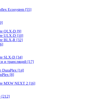
flex Ecosystem
[55]
9]
ure QLX-D
[9]
ure ULX-D
[10]
ure BLX-R
[32]
6]
ure SLX-D
[34]
иси и трансляций
[17]
e DuraPlex
[14]
nPlex
[8]
hure MXW NEXT 2
[16]
O
[212]