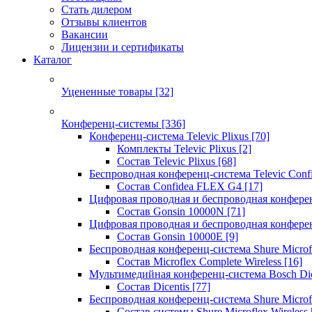
Стать дилером
Отзывы клиентов
Вакансии
Лицензии и сертификаты
Каталог
Уцененные товары
[32]
Конференц-системы
[336]
Конференц-система Televic Plixus
[70]
Комплекты Televic Plixus
[2]
Состав Televic Plixus
[68]
Беспроводная конференц-система Televic Con
Состав Confidea FLEX G4
[17]
Цифровая проводная и беспроводная конфере
Состав Gonsin 10000N
[71]
Цифровая проводная и беспроводная конфере
Состав Gonsin 10000E
[9]
Беспроводная конференц-система Shure Microfl
Состав Microflex Complete Wireless
[16]
Мультимедийная конференц-система Bosch Dic
Состав Dicentis
[77]
Беспроводная конференц-система Shure Microfl
Состав системы Shure Microflex Wireless