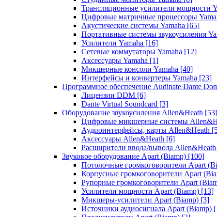
Трансляционные усилители мощности 
Цифровые матричные процессоры Yam
Акустические системы Yamaha
[65]
Портативные системы звукоусиления Y
Усилители Yamaha
[16]
Сетевые коммутаторы Yamaha
[12]
Аксессуары Yamaha
[1]
Микшерные консоли Yamaha
[40]
Интерфейсы и конвертеры Yamaha
[23]
Программное обеспечение Audinate Dante Do
Лицензии DDM
[6]
Dante Virtual Soundcard
[3]
Оборудование звукоусиления Allen&Heath
[53
Цифровые микшерные системы Allen&
Аудиоинтерфейсы, карты Allen&Heath
[
Аксессуары Allen&Heath
[6]
Расширители ввода/вывода Allen&Heat
Звуковое оборудование Apart (Biamp)
[100]
Потолочные громкоговорители Apart (B
Корпусные громкоговорители Apart (Bi
Рупорные громкоговорители Apart (Bia
Усилители мощности Apart (Biamp)
[13]
Микшеры-усилители Apart (Biamp)
[3]
Источники аудиосигнала Apart (Biamp)
[