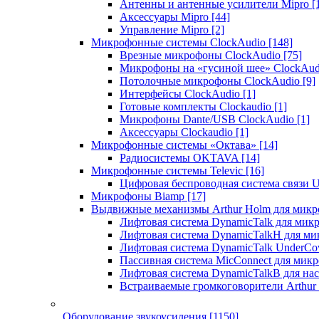
Антенны и антенные усилители Mipro
[
Аксессуары Mipro
[44]
Управление Mipro
[2]
Микрофонные системы ClockAudio
[148]
Врезные микрофоны ClockAudio
[75]
Микрофоны на «гусиной шее» ClockAu
Потолочные микрофоны ClockAudio
[9]
Интерфейсы ClockAudio
[1]
Готовые комплекты Clockaudio
[1]
Микрофоны Dante/USB ClockAudio
[1]
Аксессуары Clockaudio
[1]
Микрофонные системы «Октава»
[14]
Радиосистемы OKTAVA
[14]
Микрофонные системы Televic
[16]
Цифровая беспроводная система связи U
Микрофоны Biamp
[17]
Выдвижные механизмы Arthur Holm для микр
Лифтовая система DynamicTalk для ми
Лифтовая система DynamicTalkH для м
Лифтовая система DynamicTalk UnderCo
Пассивная система MicConnect для мик
Лифтовая система DynamicTalkB для на
Встраиваемые громкоговорители Arthu
Оборудование звукоусиления
[1150]