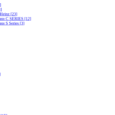
]
8]
-Heinz
[23]
ерии C SERIES
[12]
ии S Series
[3]
]