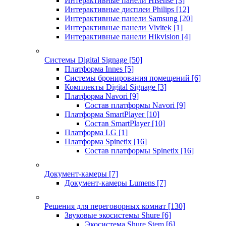
Интерактивные панели Hisense
[3]
Интерактивные дисплеи Philips
[12]
Интерактивные панели Samsung
[20]
Интерактивные панели Vivitek
[1]
Интерактивные панели Hikvision
[4]
Системы Digital Signage
[50]
Платформа Innes
[5]
Системы бронирования помещений
[6]
Комплекты Digital Signage
[3]
Платформа Navori
[9]
Состав платформы Navori
[9]
Платформа SmartPlayer
[10]
Состав SmartPlayer
[10]
Платформа LG
[1]
Платформа Spinetix
[16]
Состав платформы Spinetix
[16]
Документ-камеры
[7]
Документ-камеры Lumens
[7]
Решения для переговорных комнат
[130]
Звуковые экосистемы Shure
[6]
Экосистема Shure Stem
[6]