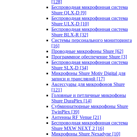
[128]
Беспроводная микрофонная система
Shure QLX-D
[9]
Беспроводная микрофонная система
Shure ULX-D
[10]
Беспроводная микрофонная система
Shure BLX-R
[32]
Системы персонального мониторинга
[16]
Проводные микрофоны Shure
[62]
Программное обеспечение Shure
[3]
Беспроводная микрофонная система
Shure SLX-D
[34]
Микрофоны Shure Motiv Digital для
записи и трансляций
[17]
Аксессуары для микрофонов Shure
[121]
Головные и петличные микрофоны
Shure DuraPlex
[14]
Субминиатюрные микрофоны Shure
TwinPlex
[39]
Антенны RF Venue
[21]
Беспроводная микрофонная система
Shure MXW NEXT 2
[16]
Микрофоны Shure Nexadyne
[10]