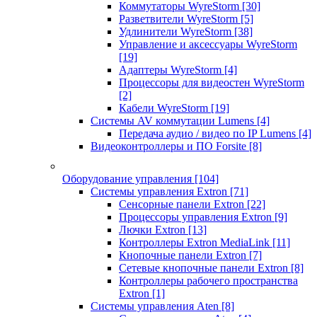
Коммутаторы WyreStorm
[30]
Разветвители WyreStorm
[5]
Удлинители WyreStorm
[38]
Управление и аксессуары WyreStorm
[19]
Адаптеры WyreStorm
[4]
Процессоры для видеостен WyreStorm
[2]
Кабели WyreStorm
[19]
Системы AV коммутации Lumens
[4]
Передача аудио / видео по IP Lumens
[4]
Видеоконтроллеры и ПО Forsite
[8]
Оборудование управления
[104]
Системы управления Extron
[71]
Сенсорные панели Extron
[22]
Процессоры управления Extron
[9]
Лючки Extron
[13]
Контроллеры Extron MediaLink
[11]
Кнопочные панели Extron
[7]
Сетевые кнопочные панели Extron
[8]
Контроллеры рабочего пространства
Extron
[1]
Системы управления Aten
[8]