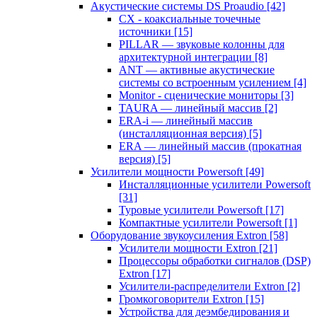
Акустические системы DS Proaudio
[42]
CX - коаксиальные точечные
источники
[15]
PILLAR — звуковые колонны для
архитектурной интеграции
[8]
ANT — активные акустические
системы со встроенным усилением
[4]
Monitor - сценические мониторы
[3]
TAURA — линейный массив
[2]
ERA-i — линейный массив
(инсталляционная версия)
[5]
ERA — линейный массив (прокатная
версия)
[5]
Усилители мощности Powersoft
[49]
Инсталляционные усилители Powersoft
[31]
Туровые усилители Powersoft
[17]
Компактные усилители Powersoft
[1]
Оборудование звукоусиления Extron
[58]
Усилители мощности Extron
[21]
Процессоры обработки сигналов (DSP)
Extron
[17]
Усилители-распределители Extron
[2]
Громкоговорители Extron
[15]
Устройства для деэмбедирования и