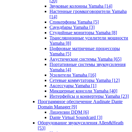
[20]
Звуковые колонны Yamaha
[14]
Настенные громкоговорители Yamaha
[14]
Спикерфоны Yamaha
[5]
Саундбары Yamaha
[3]
Студийные мониторы Yamaha
[8]
Трансляционные усилители мощности
Yamaha
[8]
Цифровые матричные процессоры
Yamaha
[5]
Акустические системы Yamaha
[65]
Портативные системы звукоусиления
Yamaha
[4]
Усилители Yamaha
[16]
Сетевые коммутаторы Yamaha
[12]
Аксессуары Yamaha
[1]
Микшерные консоли Yamaha
[40]
Интерфейсы и конвертеры Yamaha
[23]
Программное обеспечение Audinate Dante
Domain Manager
[9]
Лицензии DDM
[6]
Dante Virtual Soundcard
[3]
Оборудование звукоусиления Allen&Heath
[53]