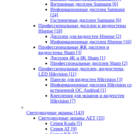
Витринные дисплеи Sumsung
[6]
Информационные дисплеи Samsung
[24]
Гостиничные дисплеи Samsung
[6]
Профессиональные дисплеи и видеостены
Hisense
[18]
Дисплеи для видеостен Hisense
[2]
Информационные дисплеи Hisense
[16]
Профессиональные ЖК дисплеи и
видеостены Sharp
[3]
Дисплеи 4K и 8K Sharp
[1]
Профессиональные дисплеи Sharp
[2]
Профессиональные дисплеи, видеостены,
LED Hikvision
[11]
Панели для видеостен Hikvision
[3]
Информационные дисплеи Hikvision со
встроенной ОС Andriod
[1]
Крепления для экранов и видеостен
Hikvision
[7]
Светодиодные экраны
[143]
Светодиодные экраны AET
[35]
Cерия Koala
[5]
Серия AT
[9]