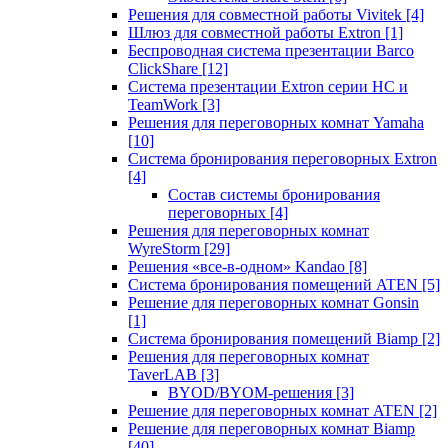
Решения для совместной работы Vivitek
[4]
Шлюз для совместной работы Extron
[1]
Беспроводная система презентации Barco
ClickShare
[12]
Система презентации Extron серии HC и
TeamWork
[3]
Решения для переговорных комнат Yamaha
[10]
Система бронирования переговорных Extron
[4]
Состав системы бронирования
переговорных
[4]
Решения для переговорных комнат
WyreStorm
[29]
Решения «все-в-одном» Kandao
[8]
Система бронирования помещений ATEN
[5]
Решение для переговорных комнат Gonsin
[1]
Система бронирования помещений Biamp
[2]
Решения для переговорных комнат
TaverLAB
[3]
BYOD/BYOM-решения
[3]
Решение для переговорных комнат ATEN
[2]
Решение для переговорных комнат Biamp
[40]