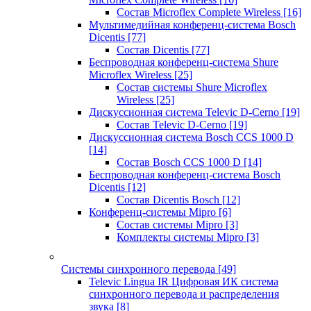
Состав Microflex Complete Wireless
[16]
Мультимедийная конференц-система Bosch
Dicentis
[77]
Состав Dicentis
[77]
Беспроводная конференц-система Shure
Microflex Wireless
[25]
Состав системы Shure Microflex
Wireless
[25]
Дискуссионная система Televic D-Cerno
[19]
Состав Televic D-Cerno
[19]
Дискуссионная система Bosch CCS 1000 D
[14]
Состав Bosch CCS 1000 D
[14]
Беспроводная конференц-система Bosch
Dicentis
[12]
Состав Dicentis Bosch
[12]
Конференц-системы Mipro
[6]
Состав системы Mipro
[3]
Комплекты системы Mipro
[3]
Системы синхронного перевода
[49]
Televic Lingua IR Цифровая ИК система
синхронного перевода и распределения
звука
[8]