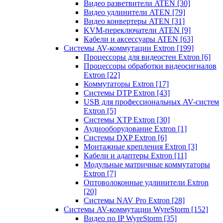
Видео разветвители ATEN
[30]
Видео удлинители ATEN
[79]
Видео конвертеры ATEN
[31]
KVM-переключатели ATEN
[9]
Кабели и аксессуары ATEN
[63]
Системы AV-коммутации Extron
[199]
Процессоры для видеостен Extron
[6]
Процессоры обработки видеосигналов
Extron
[22]
Коммутаторы Extron
[17]
Системы DTP Extron
[43]
USB для профессиональных AV-систем
Extron
[5]
Системы XTP Extron
[30]
Аудиооборудование Extron
[1]
Системы DXP Extron
[6]
Монтажные крепления Extron
[3]
Кабели и адаптеры Extron
[11]
Модульные матричные коммутаторы
Extron
[7]
Оптоволоконные удлинители Extron
[20]
Системы NAV Pro Extron
[28]
Системы AV-коммутации WyreStorm
[152]
Видео по IP WyreStorm
[35]