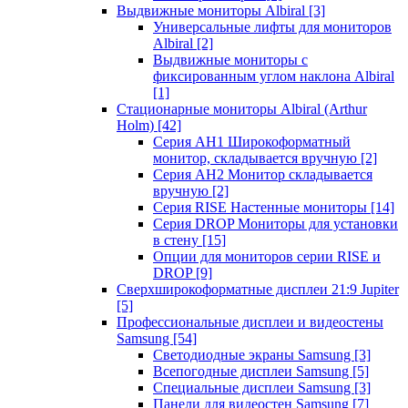
Выдвижные мониторы Albiral
[3]
Универсальные лифты для мониторов
Albiral
[2]
Выдвижные мониторы с
фиксированным углом наклона Albiral
[1]
Стационарные мониторы Albiral (Arthur
Holm)
[42]
Серия AH1 Широкоформатный
монитор, складывается вручную
[2]
Серия AH2 Монитор складывается
вручную
[2]
Серия RISE Настенные мониторы
[14]
Серия DROP Мониторы для установки
в стену
[15]
Опции для мониторов серии RISE и
DROP
[9]
Сверхширокоформатные дисплеи 21:9 Jupiter
[5]
Профессиональные дисплеи и видеостены
Samsung
[54]
Светодиодные экраны Samsung
[3]
Всепогодные дисплеи Samsung
[5]
Специальные дисплеи Samsung
[3]
Панели для видеостен Samsung
[7]