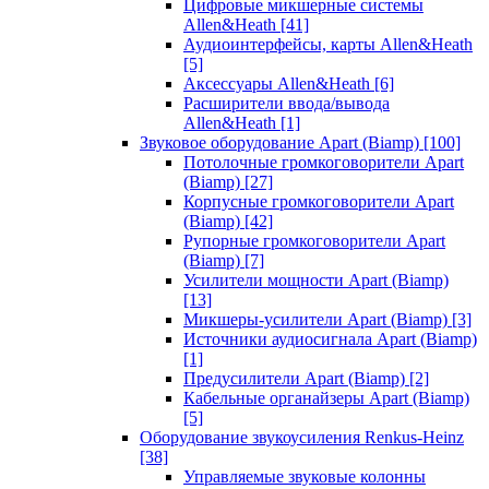
Цифровые микшерные системы
Allen&Heath
[41]
Аудиоинтерфейсы, карты Allen&Heath
[5]
Аксессуары Allen&Heath
[6]
Расширители ввода/вывода
Allen&Heath
[1]
Звуковое оборудование Apart (Biamp)
[100]
Потолочные громкоговорители Apart
(Biamp)
[27]
Корпусные громкоговорители Apart
(Biamp)
[42]
Рупорные громкоговорители Apart
(Biamp)
[7]
Усилители мощности Apart (Biamp)
[13]
Микшеры-усилители Apart (Biamp)
[3]
Источники аудиосигнала Apart (Biamp)
[1]
Предусилители Apart (Biamp)
[2]
Кабельные органайзеры Apart (Biamp)
[5]
Оборудование звукоусиления Renkus-Heinz
[38]
Управляемые звуковые колонны