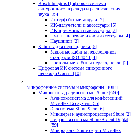
Bosch Integrus Цифровая система
синхронного перевода и распределения
звука
[25]
Интерфейсные модули
[7]
ИК-излучатели и аксессуары
[5]
ИК-приемники и аксессуары
[7]
Пульты переводчиков и аксессуары
[4]
Наушники
[2]
Кабины для переводчика
[6]
Закрытые кабины переводчиков
стандарта ISO 4043
[4]
Настольные кабины переводчиков
[2]
Цифровая ИК система синхронного
перевода Gonsin
[10]
Микрофонные системы и микрофоны
[1084]
Микрофоны, радиосистемы Shure
[660]
Аудиоэкосистема для конференций
Microflex Ecosystem
[55]
Экосистема Shure Stem
[6]
Микшеры и аудиопроцессоры Shure
[2]
Цифровая система Shure Axient Digital
[59]
Микрофоны Shure серии Microflex