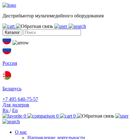
Дистрибьютор мультимедийного оборудования
Каталог
Россия
Беларусь
+7 495 640-75-57
Для дилеров
Ru
/
En
0
0
0
О нас
Направление деятельности