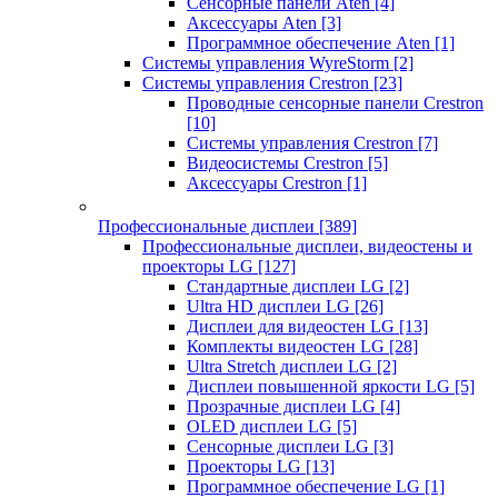
Сенсорные панели Aten
[4]
Аксессуары Aten
[3]
Программное обеспечение Aten
[1]
Системы управления WyreStorm
[2]
Системы управления Crestron
[23]
Проводные сенсорные панели Crestron
[10]
Системы управления Crestron
[7]
Видеосистемы Crestron
[5]
Аксессуары Crestron
[1]
Профессиональные дисплеи
[389]
Профессиональные дисплеи, видеостены и
проекторы LG
[127]
Стандартные дисплеи LG
[2]
Ultra HD дисплеи LG
[26]
Дисплеи для видеостен LG
[13]
Комплекты видеостен LG
[28]
Ultra Stretch дисплеи LG
[2]
Дисплеи повышенной яркости LG
[5]
Прозрачные дисплеи LG
[4]
OLED дисплеи LG
[5]
Сенсорные дисплеи LG
[3]
Проекторы LG
[13]
Программное обеспечение LG
[1]