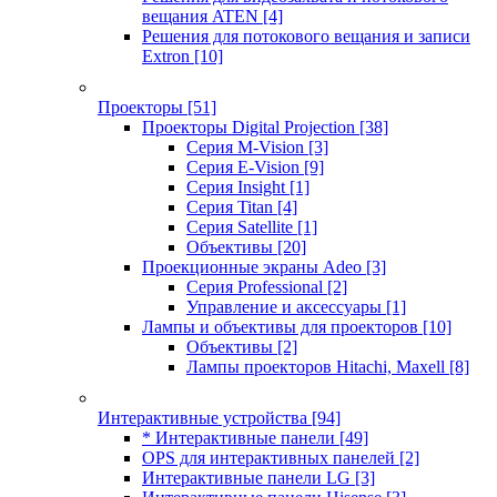
вещания ATEN
[4]
Решения для потокового вещания и записи
Extron
[10]
Проекторы
[51]
Проекторы Digital Projection
[38]
Серия M-Vision
[3]
Серия E-Vision
[9]
Серия Insight
[1]
Серия Titan
[4]
Серия Satellite
[1]
Объективы
[20]
Проекционные экраны Adeo
[3]
Серия Professional
[2]
Управление и аксессуары
[1]
Лампы и объективы для проекторов
[10]
Объективы
[2]
Лампы проекторов Hitachi, Maxell
[8]
Интерактивные устройства
[94]
* Интерактивные панели
[49]
OPS для интерактивных панелей
[2]
Интерактивные панели LG
[3]