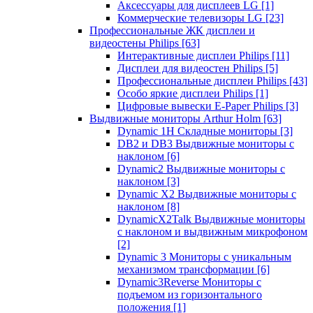
Аксессуары для дисплеев LG
[1]
Коммерческие телевизоры LG
[23]
Профессиональные ЖК дисплеи и
видеостены Philips
[63]
Интерактивные дисплеи Philips
[11]
Дисплеи для видеостен Philips
[5]
Профессиональные дисплеи Philips
[43]
Особо яркие дисплеи Philips
[1]
Цифровые вывески E-Paper Philips
[3]
Выдвижные мониторы Arthur Holm
[63]
Dynamic 1Н Складные мониторы
[3]
DB2 и DB3 Выдвижные мониторы с
наклоном
[6]
Dynamic2 Выдвижные мониторы с
наклоном
[3]
Dynamic X2 Выдвижные мониторы с
наклоном
[8]
DynamicX2Talk Выдвижные мониторы
с наклоном и выдвижным микрофоном
[2]
Dynamic 3 Мониторы с уникальным
механизмом трансформации
[6]
Dynamic3Reverse Мониторы с
подъемом из горизонтального
положения
[1]