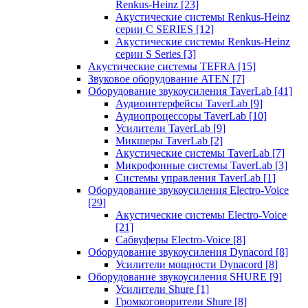
Renkus-Heinz
[23]
Акустические системы Renkus-Heinz
серии C SERIES
[12]
Акустические системы Renkus-Heinz
серии S Series
[3]
Акустические системы TEFRA
[15]
Звуковое оборудование ATEN
[7]
Оборудование звукоусиления TaverLab
[41]
Аудиоинтерфейсы TaverLab
[9]
Аудиопроцессоры TaverLab
[10]
Усилители TaverLab
[9]
Микшеры TaverLab
[2]
Акустические системы TaverLab
[7]
Микрофонные системы TaverLab
[3]
Системы управления TaverLab
[1]
Оборудование звукоусиления Electro-Voice
[29]
Акустические системы Electro-Voice
[21]
Сабвуферы Electro-Voice
[8]
Оборудование звукоусиления Dynacord
[8]
Усилители мощности Dynacord
[8]
Оборудование звукоусиления SHURE
[9]
Усилители Shure
[1]
Громкоговорители Shure
[8]