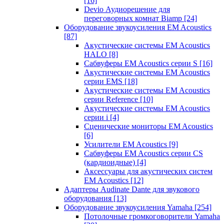
[16]
Devio Аудиорешение для
переговорных комнат Biamp
[24]
Оборудование звукоусиления EM Acoustics
[87]
Акустические системы EM Acoustics
HALO
[8]
Сабвуферы EM Acoustics серии S
[16]
Акустические системы EM Acoustics
серии EMS
[18]
Акустические системы EM Acoustics
серии Reference
[10]
Акустические системы EM Acoustics
серии i
[4]
Сценические мониторы EM Acoustics
[6]
Усилители EM Acoustics
[9]
Сабвуферы EM Acoustics серии CS
(кардиоидные)
[4]
Аксессуары для акустических систем
EM Acoustics
[12]
Адаптеры Audinate Dante для звукового
оборудования
[13]
Оборудование звукоусиления Yamaha
[254]
Потолочные громкоговорители Yamaha