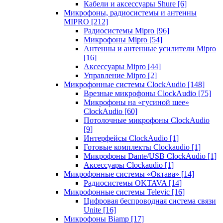
Кабели и аксессуары Shure
[6]
Микрофоны, радиосистемы и антенны
MIPRO
[212]
Радиосистемы Mipro
[96]
Микрофоны Mipro
[54]
Антенны и антенные усилители Mipro
[16]
Аксессуары Mipro
[44]
Управление Mipro
[2]
Микрофонные системы ClockAudio
[148]
Врезные микрофоны ClockAudio
[75]
Микрофоны на «гусиной шее»
ClockAudio
[60]
Потолочные микрофоны ClockAudio
[9]
Интерфейсы ClockAudio
[1]
Готовые комплекты Clockaudio
[1]
Микрофоны Dante/USB ClockAudio
[1]
Аксессуары Clockaudio
[1]
Микрофонные системы «Октава»
[14]
Радиосистемы OKTAVA
[14]
Микрофонные системы Televic
[16]
Цифровая беспроводная система связи
Unite
[16]
Микрофоны Biamp
[17]