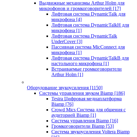
Выдвижные механизмы Arthur Holm для
микрофонов и громкоговорителей
[17]
Лифтовая система DynamicTalk для
микрофона
[4]
Лифтовая система DynamicTalkH для
микрофона
[1]
Лифтовая система DynamicTalk
UnderCover
[3]
Пассивная система MicConnect для
микрофона
[1]
Лифтовая система DynamicTalkB для
настольного микрофона
[1]
Встраиваемые громкоговорители
Arthur Holm
[1]
Оборудование звукоусиления
[1150]
Системы управления звуком Biamp
[186]
Tesira Цифровая медиаплатформа
Biamp
[76]
Crowd Mics Система для общения с
аудиторией Biamp
[1]
Система управления Biamp
[16]
Громкоговорители Biamp
[53]
Система звукоусиления Voltera Biamp