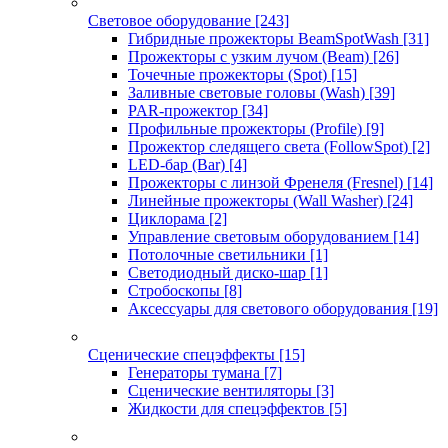
Световое оборудование
[243]
Гибридные прожекторы BeamSpotWash
[31]
Прожекторы с узким лучом (Beam)
[26]
Точечные прожекторы (Spot)
[15]
Заливные световые головы (Wash)
[39]
PAR-прожектор
[34]
Профильные прожекторы (Profile)
[9]
Прожектор следящего света (FollowSpot)
[2]
LED-бар (Bar)
[4]
Прожекторы с линзой Френеля (Fresnel)
[14]
Линейные прожекторы (Wall Washer)
[24]
Циклорама
[2]
Управление световым оборудованием
[14]
Потолочные светильники
[1]
Светодиодный диско-шар
[1]
Стробоскопы
[8]
Аксессуары для светового оборудования
[19]
Сценические спецэффекты
[15]
Генераторы тумана
[7]
Сценические вентиляторы
[3]
Жидкости для спецэффектов
[5]