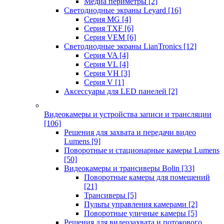
Медиа периметры
[2]
Светодиодные экраны Leyard
[16]
Серия MG
[4]
Серия TXF
[6]
Серия VEM
[6]
Светодиодные экраны LianTronics
[12]
Серия VA
[4]
Серия VL
[4]
Серия VH
[3]
Серия V
[1]
Аксессуары для LED панелей
[2]
Видеокамеры и устройства записи и трансляции
[106]
Решения для захвата и передачи видео
Lumens
[9]
Поворотные и стационарные камеры Lumens
[50]
Видеокамеры и трансиверы Bolin
[33]
Поворотные камеры для помещений
[21]
Трансиверы
[5]
Пульты управления камерами
[2]
Поворотные уличные камеры
[5]
Решения для видеозахвата и потокового