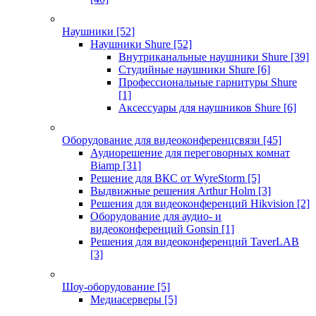
Наушники
[52]
Наушники Shure
[52]
Внутриканальные наушники Shure
[39]
Студийные наушники Shure
[6]
Профессиональные гарнитуры Shure
[1]
Аксессуары для наушников Shure
[6]
Оборудование для видеоконференцсвязи
[45]
Аудиорешение для переговорных комнат
Biamp
[31]
Решение для ВКС от WyreStorm
[5]
Выдвижные решения Arthur Holm
[3]
Решения для видеоконференций Hikvision
[2]
Оборудование для аудио- и
видеоконференций Gonsin
[1]
Решения для видеоконференций TaverLAB
[3]
Шоу-оборудование
[5]
Медиасерверы
[5]