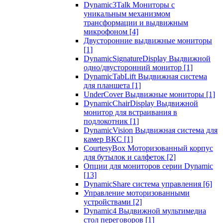
Dynamic3Talk Мониторы с
уникальным механизмом
трансформации и выдвижным
микрофоном
[4]
Двусторонние выдвижные мониторы
[1]
DynamicSignatureDisplay Выдвижной
одно/двусторонний монитор
[1]
DynamicTabLift Выдвижная система
для планшета
[1]
UnderCover Выдвижные мониторы
[1]
DynamicChairDisplay Выдвижной
монитор для встраивания в
подлокотник
[1]
DynamicVision Выдвижная система для
камер ВКС
[1]
CourtesyBox Моторизованный корпус
для бутылок и салфеток
[2]
Опции для мониторов серии Dynamic
[13]
DynamicShare система управления
[6]
Управление моторизованными
устройствами
[2]
Dynamic4 Выдвижной мультимедиа
стол переговоров
[1]