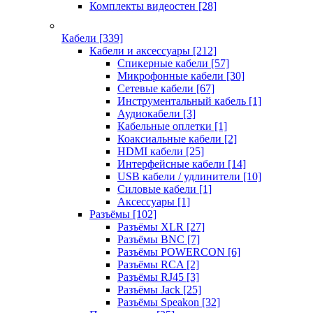
Комплекты видеостен
[28]
Кабели
[339]
Кабели и аксессуары
[212]
Спикерные кабели
[57]
Микрофонные кабели
[30]
Сетевые кабели
[67]
Инструментальный кабель
[1]
Аудиокабели
[3]
Кабельные оплетки
[1]
Коаксиальные кабели
[2]
HDMI кабели
[25]
Интерфейсные кабели
[14]
USB кабели / удлинители
[10]
Силовые кабели
[1]
Аксессуары
[1]
Разъёмы
[102]
Разъёмы XLR
[27]
Разъёмы BNC
[7]
Разъёмы POWERCON
[6]
Разъёмы RCA
[2]
Разъёмы RJ45
[3]
Разъёмы Jack
[25]
Разъёмы Speakon
[32]