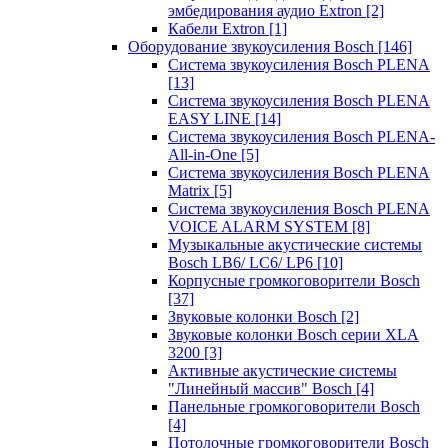
эмбедирования аудио Extron
[2]
Кабели Extron
[1]
Оборудование звукоусиления Bosch
[146]
Система звукоусиления Bosch PLENA
[13]
Система звукоусиления Bosch PLENA
EASY LINE
[14]
Система звукоусиления Bosch PLENA-
All-in-One
[5]
Система звукоусиления Bosch PLENA
Matrix
[5]
Система звукоусиления Bosch PLENA
VOICE ALARM SYSTEM
[8]
Музыкальные акустические системы
Bosch LB6/ LC6/ LP6
[10]
Корпусные громкоговорители Bosch
[37]
Звуковые колонки Bosch
[2]
Звуковые колонки Bosch серии XLA
3200
[3]
Активные акустические системы
"Линейный массив" Bosch
[4]
Панельные громкоговорители Bosch
[4]
Потолочные громкоговорители Bosch