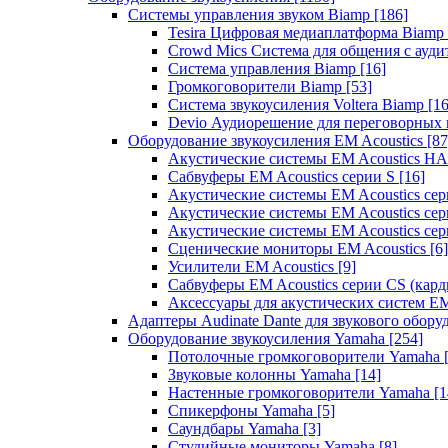
Системы управления звуком Biamp
[186]
Tesira Цифровая медиаплатформа Biamp
Crowd Mics Система для общения с ауд
Система управления Biamp
[16]
Громкоговорители Biamp
[53]
Система звукоусиления Voltera Biamp
[16
Devio Аудиорешение для переговорных
Оборудование звукоусиления EM Acoustics
[87
Акустические системы EM Acoustics 
Сабвуферы EM Acoustics серии S
[16]
Акустические системы EM Acoustics с
Акустические системы EM Acoustics сер
Акустические системы EM Acoustics сер
Сценические мониторы EM Acoustics
[6]
Усилители EM Acoustics
[9]
Сабвуферы EM Acoustics серии CS (кар
Аксессуары для акустических систем EM
Адаптеры Audinate Dante для звукового обор
Оборудование звукоусиления Yamaha
[254]
Потолочные громкоговорители Yamaha
Звуковые колонны Yamaha
[14]
Настенные громкоговорители Yamaha
[1
Спикерфоны Yamaha
[5]
Саундбары Yamaha
[3]
Студийные мониторы Yamaha
[8]