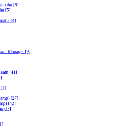
Yamaha
[8]
aha
[5]
amaha
[4]
main Manager
[9]
]
Heath
[41]
5]
h
[1]
iamp)
[27]
amp)
[42]
mp)
[7]
1]