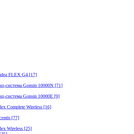
fidea FLEX G4
[17]
нц-система Gonsin 10000N
[71]
нц-система Gonsin 10000E
[9]
ex Complete Wireless
[16]
entis
[77]
ex Wireless
[25]
[25]