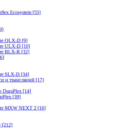
flex Ecosystem
[55]
9]
ure QLX-D
[9]
ure ULX-D
[10]
ure BLX-R
[32]
6]
ure SLX-D
[34]
иси и трансляций
[17]
e DuraPlex
[14]
nPlex
[39]
hure MXW NEXT 2
[16]
O
[212]