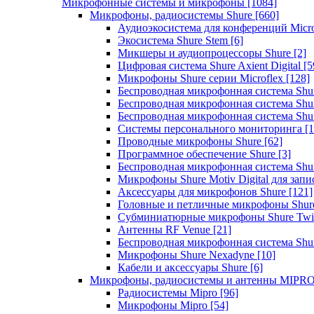
Микрофонные системы и микрофоны
[1084]
Микрофоны, радиосистемы Shure
[660]
Аудиоэкосистема для конференций Micro
Экосистема Shure Stem
[6]
Микшеры и аудиопроцессоры Shure
[2]
Цифровая система Shure Axient Digital
[5
Микрофоны Shure серии Microflex
[128]
Беспроводная микрофонная система Sh
Беспроводная микрофонная система Sh
Беспроводная микрофонная система Sh
Системы персонального мониторинга
[1
Проводные микрофоны Shure
[62]
Программное обеспечение Shure
[3]
Беспроводная микрофонная система Sh
Микрофоны Shure Motiv Digital для зап
Аксессуары для микрофонов Shure
[121]
Головные и петличные микрофоны Shur
Субминиатюрные микрофоны Shure Twi
Антенны RF Venue
[21]
Беспроводная микрофонная система S
Микрофоны Shure Nexadyne
[10]
Кабели и аксессуары Shure
[6]
Микрофоны, радиосистемы и антенны MIPR
Радиосистемы Mipro
[96]
Микрофоны Mipro
[54]