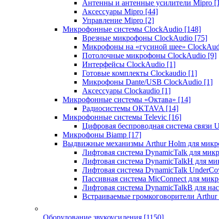
Антенны и антенные усилители Mipro
[
Аксессуары Mipro
[44]
Управление Mipro
[2]
Микрофонные системы ClockAudio
[148]
Врезные микрофоны ClockAudio
[75]
Микрофоны на «гусиной шее» ClockAu
Потолочные микрофоны ClockAudio
[9]
Интерфейсы ClockAudio
[1]
Готовые комплекты Clockaudio
[1]
Микрофоны Dante/USB ClockAudio
[1]
Аксессуары Clockaudio
[1]
Микрофонные системы «Октава»
[14]
Радиосистемы OKTAVA
[14]
Микрофонные системы Televic
[16]
Цифровая беспроводная система связи U
Микрофоны Biamp
[17]
Выдвижные механизмы Arthur Holm для микр
Лифтовая система DynamicTalk для ми
Лифтовая система DynamicTalkH для м
Лифтовая система DynamicTalk UnderCo
Пассивная система MicConnect для мик
Лифтовая система DynamicTalkB для на
Встраиваемые громкоговорители Arthu
Оборудование звукоусиления
[1150]