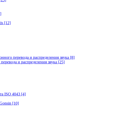
]
tis
[12]
онного перевода и распределения звука
[8]
 перевода и распределения звука
[25]
та ISO 4043
[4]
 Gonsin
[10]