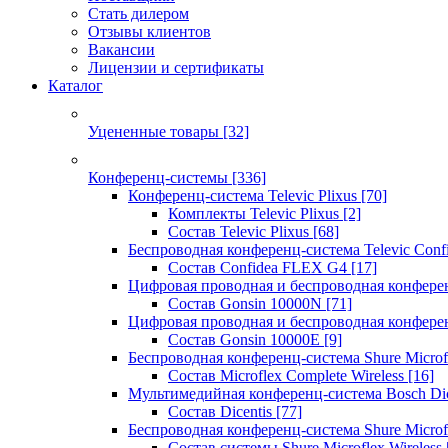
Стать дилером
Отзывы клиентов
Вакансии
Лицензии и сертификаты
Каталог
Уцененные товары
[32]
Конференц-системы
[336]
Конференц-система Televic Plixus
[70]
Комплекты Televic Plixus
[2]
Состав Televic Plixus
[68]
Беспроводная конференц-система Televic Con
Состав Confidea FLEX G4
[17]
Цифровая проводная и беспроводная конфере
Состав Gonsin 10000N
[71]
Цифровая проводная и беспроводная конфере
Состав Gonsin 10000E
[9]
Беспроводная конференц-система Shure Microfl
Состав Microflex Complete Wireless
[16]
Мультимедийная конференц-система Bosch Dic
Состав Dicentis
[77]
Беспроводная конференц-система Shure Microfl
Состав системы Shure Microflex Wireless