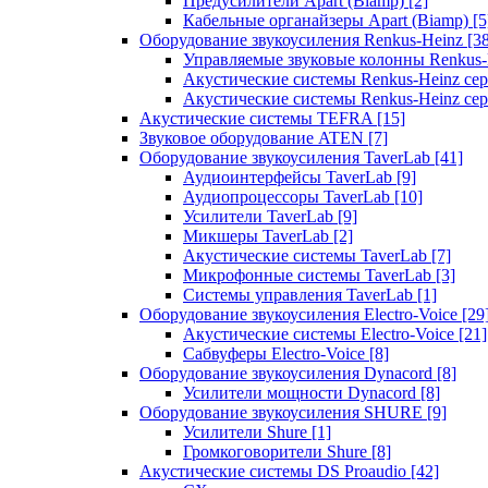
Предусилители Apart (Biamp)
[2]
Кабельные органайзеры Apart (Biamp)
[5
Оборудование звукоусиления Renkus-Heinz
[3
Управляемые звуковые колонны Renkus
Акустические системы Renkus-Heinz с
Акустические системы Renkus-Heinz сер
Акустические системы TEFRA
[15]
Звуковое оборудование ATEN
[7]
Оборудование звукоусиления TaverLab
[41]
Аудиоинтерфейсы TaverLab
[9]
Аудиопроцессоры TaverLab
[10]
Усилители TaverLab
[9]
Микшеры TaverLab
[2]
Акустические системы TaverLab
[7]
Микрофонные системы TaverLab
[3]
Системы управления TaverLab
[1]
Оборудование звукоусиления Electro-Voice
[29
Акустические системы Electro-Voice
[21]
Сабвуферы Electro-Voice
[8]
Оборудование звукоусиления Dynacord
[8]
Усилители мощности Dynacord
[8]
Оборудование звукоусиления SHURE
[9]
Усилители Shure
[1]
Громкоговорители Shure
[8]
Акустические системы DS Proaudio
[42]