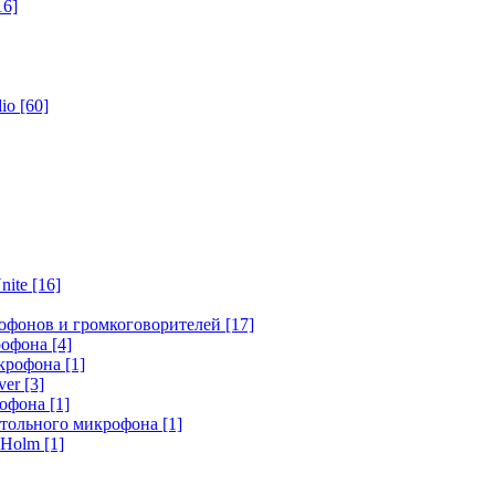
16]
dio
[60]
nite
[16]
офонов и громкоговорителей
[17]
крофона
[4]
икрофона
[1]
ver
[3]
рофона
[1]
стольного микрофона
[1]
r Holm
[1]