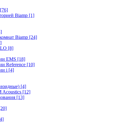
[76]
иторией Biamp
[1]
]
 комнат Biamp
[24]
]
HALO
[8]
ерии EMS
[18]
ии Reference
[10]
ии i
[4]
диоидные)
[4]
 Acoustics
[12]
удования
[13]
[20]
4]