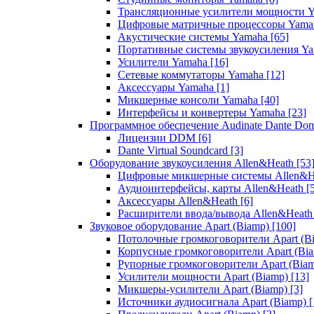
Трансляционные усилители мощности 
Цифровые матричные процессоры Yam
Акустические системы Yamaha
[65]
Портативные системы звукоусиления Y
Усилители Yamaha
[16]
Сетевые коммутаторы Yamaha
[12]
Аксессуары Yamaha
[1]
Микшерные консоли Yamaha
[40]
Интерфейсы и конвертеры Yamaha
[23]
Программное обеспечение Audinate Dante Do
Лицензии DDM
[6]
Dante Virtual Soundcard
[3]
Оборудование звукоусиления Allen&Heath
[53
Цифровые микшерные системы Allen&
Аудиоинтерфейсы, карты Allen&Heath
[
Аксессуары Allen&Heath
[6]
Расширители ввода/вывода Allen&Heat
Звуковое оборудование Apart (Biamp)
[100]
Потолочные громкоговорители Apart (B
Корпусные громкоговорители Apart (Bi
Рупорные громкоговорители Apart (Bia
Усилители мощности Apart (Biamp)
[13]
Микшеры-усилители Apart (Biamp)
[3]
Источники аудиосигнала Apart (Biamp)
[