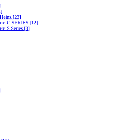
]
8]
-Heinz
[23]
ерии C SERIES
[12]
ии S Series
[3]
]