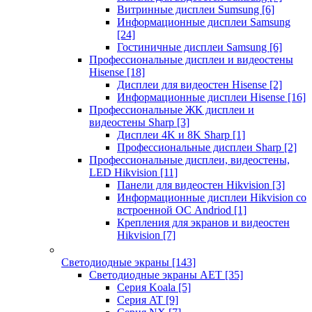
Витринные дисплеи Sumsung
[6]
Информационные дисплеи Samsung
[24]
Гостиничные дисплеи Samsung
[6]
Профессиональные дисплеи и видеостены
Hisense
[18]
Дисплеи для видеостен Hisense
[2]
Информационные дисплеи Hisense
[16]
Профессиональные ЖК дисплеи и
видеостены Sharp
[3]
Дисплеи 4K и 8K Sharp
[1]
Профессиональные дисплеи Sharp
[2]
Профессиональные дисплеи, видеостены,
LED Hikvision
[11]
Панели для видеостен Hikvision
[3]
Информационные дисплеи Hikvision со
встроенной ОС Andriod
[1]
Крепления для экранов и видеостен
Hikvision
[7]
Светодиодные экраны
[143]
Светодиодные экраны AET
[35]
Cерия Koala
[5]
Серия AT
[9]