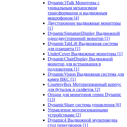
Dynamic3Talk Мониторы с
уникальным механизмом
трансформации и выдвижным
микрофоном
[4]
Двусторонние выдвижные мониторы
[1]
DynamicSignatureDisplay Выдвижной
одно/двусторонний монитор
[1]
DynamicTabLift Выдвижная система
для планшета
[1]
UnderCover Выдвижные мониторы
[1]
DynamicChairDisplay Выдвижной
монитор для встраивания в
подлокотник
[1]
DynamicVision Выдвижная система для
камер ВКС
[1]
CourtesyBox Моторизованный корпус
для бутылок и салфеток
[2]
Опции для мониторов серии Dynamic
[13]
DynamicShare система управления
[6]
Управление моторизованными
устройствами
[2]
Dynamic4 Выдвижной мультимедиа
стол переговоров
[1]