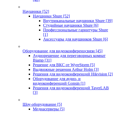
Наушники
[52]
Наушники Shure
[52]
Внутриканальные наушники Shure
[39]
Студийные наушники Shure
[6]
Профессиональные гарнитуры Shure
[1]
Аксессуары для наушников Shure
[6]
Оборудование для видеоконференцсвязи
[45]
Аудиорешение для переговорных комнат
Biamp
[31]
Решение для ВКС от WyreStorm
[5]
Выдвижные решения Arthur Holm
[3]
Решения для видеоконференций Hikvision
[2]
Оборудование для аудио- и
видеоконференций Gonsin
[1]
Решения для видеоконференций TaverLAB
[3]
Шоу-оборудование
[5]
Медиасерверы
[5]