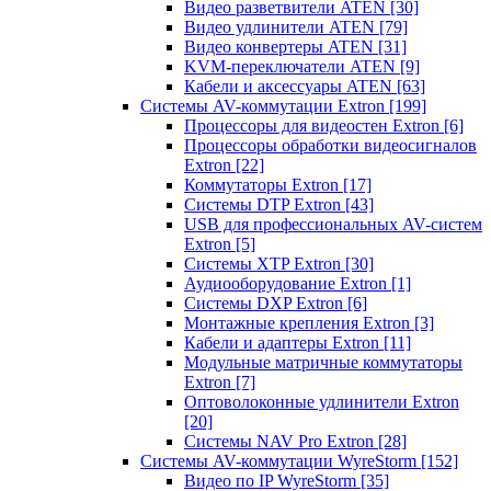
Видео разветвители ATEN
[30]
Видео удлинители ATEN
[79]
Видео конвертеры ATEN
[31]
KVM-переключатели ATEN
[9]
Кабели и аксессуары ATEN
[63]
Системы AV-коммутации Extron
[199]
Процессоры для видеостен Extron
[6]
Процессоры обработки видеосигналов
Extron
[22]
Коммутаторы Extron
[17]
Системы DTP Extron
[43]
USB для профессиональных AV-систем
Extron
[5]
Системы XTP Extron
[30]
Аудиооборудование Extron
[1]
Системы DXP Extron
[6]
Монтажные крепления Extron
[3]
Кабели и адаптеры Extron
[11]
Модульные матричные коммутаторы
Extron
[7]
Оптоволоконные удлинители Extron
[20]
Системы NAV Pro Extron
[28]
Системы AV-коммутации WyreStorm
[152]
Видео по IP WyreStorm
[35]