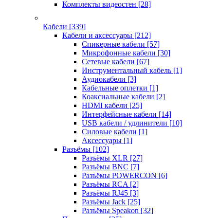
Комплекты видеостен
[28]
Кабели
[339]
Кабели и аксессуары
[212]
Спикерные кабели
[57]
Микрофонные кабели
[30]
Сетевые кабели
[67]
Инструментальный кабель
[1]
Аудиокабели
[3]
Кабельные оплетки
[1]
Коаксиальные кабели
[2]
HDMI кабели
[25]
Интерфейсные кабели
[14]
USB кабели / удлинители
[10]
Силовые кабели
[1]
Аксессуары
[1]
Разъёмы
[102]
Разъёмы XLR
[27]
Разъёмы BNC
[7]
Разъёмы POWERCON
[6]
Разъёмы RCA
[2]
Разъёмы RJ45
[3]
Разъёмы Jack
[25]
Разъёмы Speakon
[32]