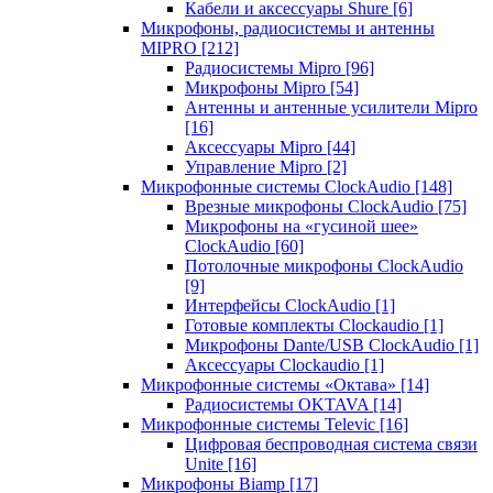
Кабели и аксессуары Shure
[6]
Микрофоны, радиосистемы и антенны
MIPRO
[212]
Радиосистемы Mipro
[96]
Микрофоны Mipro
[54]
Антенны и антенные усилители Mipro
[16]
Аксессуары Mipro
[44]
Управление Mipro
[2]
Микрофонные системы ClockAudio
[148]
Врезные микрофоны ClockAudio
[75]
Микрофоны на «гусиной шее»
ClockAudio
[60]
Потолочные микрофоны ClockAudio
[9]
Интерфейсы ClockAudio
[1]
Готовые комплекты Clockaudio
[1]
Микрофоны Dante/USB ClockAudio
[1]
Аксессуары Clockaudio
[1]
Микрофонные системы «Октава»
[14]
Радиосистемы OKTAVA
[14]
Микрофонные системы Televic
[16]
Цифровая беспроводная система связи
Unite
[16]
Микрофоны Biamp
[17]