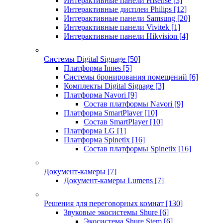
Интерактивные панели Hisense
[3]
Интерактивные дисплеи Philips
[12]
Интерактивные панели Samsung
[20]
Интерактивные панели Vivitek
[1]
Интерактивные панели Hikvision
[4]
Системы Digital Signage
[50]
Платформа Innes
[5]
Системы бронирования помещений
[6]
Комплекты Digital Signage
[3]
Платформа Navori
[9]
Состав платформы Navori
[9]
Платформа SmartPlayer
[10]
Состав SmartPlayer
[10]
Платформа LG
[1]
Платформа Spinetix
[16]
Состав платформы Spinetix
[16]
Документ-камеры
[7]
Документ-камеры Lumens
[7]
Решения для переговорных комнат
[130]
Звуковые экосистемы Shure
[6]
Экосистема Shure Stem
[6]