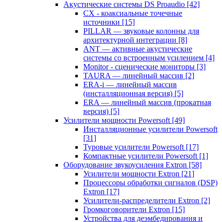
Акустические системы DS Proaudio
[42]
CX - коаксиальные точечные
источники
[15]
PILLAR — звуковые колонны для
архитектурной интеграции
[8]
ANT — активные акустические
системы со встроенным усилением
[4]
Monitor - сценические мониторы
[3]
TAURA — линейный массив
[2]
ERA-i — линейный массив
(инсталляционная версия)
[5]
ERA — линейный массив (прокатная
версия)
[5]
Усилители мощности Powersoft
[49]
Инсталляционные усилители Powersoft
[31]
Туровые усилители Powersoft
[17]
Компактные усилители Powersoft
[1]
Оборудование звукоусиления Extron
[58]
Усилители мощности Extron
[21]
Процессоры обработки сигналов (DSP)
Extron
[17]
Усилители-распределители Extron
[2]
Громкоговорители Extron
[15]
Устройства для деэмбедирования и