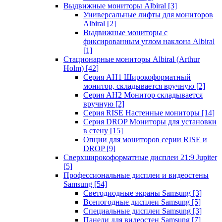
Выдвижные мониторы Albiral
[3]
Универсальные лифты для мониторов
Albiral
[2]
Выдвижные мониторы с
фиксированным углом наклона Albiral
[1]
Стационарные мониторы Albiral (Arthur
Holm)
[42]
Серия AH1 Широкоформатный
монитор, складывается вручную
[2]
Серия AH2 Монитор складывается
вручную
[2]
Серия RISE Настенные мониторы
[14]
Серия DROP Мониторы для установки
в стену
[15]
Опции для мониторов серии RISE и
DROP
[9]
Сверхширокоформатные дисплеи 21:9 Jupiter
[5]
Профессиональные дисплеи и видеостены
Samsung
[54]
Светодиодные экраны Samsung
[3]
Всепогодные дисплеи Samsung
[5]
Специальные дисплеи Samsung
[3]
Панели для видеостен Samsung
[7]