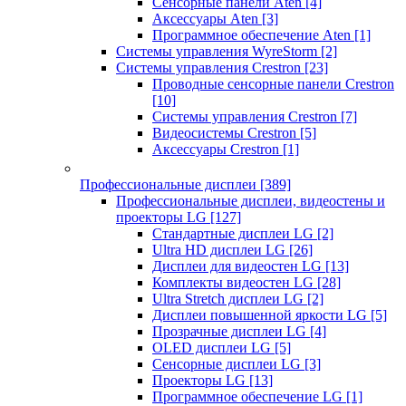
Сенсорные панели Aten
[4]
Аксессуары Aten
[3]
Программное обеспечение Aten
[1]
Системы управления WyreStorm
[2]
Системы управления Crestron
[23]
Проводные сенсорные панели Crestron
[10]
Системы управления Crestron
[7]
Видеосистемы Crestron
[5]
Аксессуары Crestron
[1]
Профессиональные дисплеи
[389]
Профессиональные дисплеи, видеостены и
проекторы LG
[127]
Стандартные дисплеи LG
[2]
Ultra HD дисплеи LG
[26]
Дисплеи для видеостен LG
[13]
Комплекты видеостен LG
[28]
Ultra Stretch дисплеи LG
[2]
Дисплеи повышенной яркости LG
[5]
Прозрачные дисплеи LG
[4]
OLED дисплеи LG
[5]
Сенсорные дисплеи LG
[3]
Проекторы LG
[13]
Программное обеспечение LG
[1]