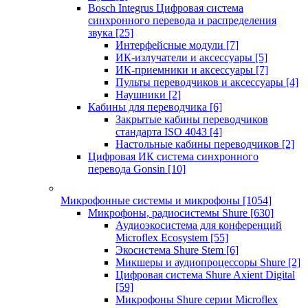
Bosch Integrus Цифровая система
синхронного перевода и распределения
звука
[25]
Интерфейсные модули
[7]
ИК-излучатели и аксессуары
[5]
ИК-приемники и аксессуары
[7]
Пульты переводчиков и аксессуары
[4]
Наушники
[2]
Кабины для переводчика
[6]
Закрытые кабины переводчиков
стандарта ISO 4043
[4]
Настольные кабины переводчиков
[2]
Цифровая ИК система синхронного
перевода Gonsin
[10]
Микрофонные системы и микрофоны
[1054]
Микрофоны, радиосистемы Shure
[630]
Аудиоэкосистема для конференций
Microflex Ecosystem
[55]
Экосистема Shure Stem
[6]
Микшеры и аудиопроцессоры Shure
[2]
Цифровая система Shure Axient Digital
[59]
Микрофоны Shure серии Microflex