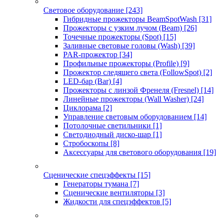
Световое оборудование
[243]
Гибридные прожекторы BeamSpotWash
[31]
Прожекторы с узким лучом (Beam)
[26]
Точечные прожекторы (Spot)
[15]
Заливные световые головы (Wash)
[39]
PAR-прожектор
[34]
Профильные прожекторы (Profile)
[9]
Прожектор следящего света (FollowSpot)
[2]
LED-бар (Bar)
[4]
Прожекторы с линзой Френеля (Fresnel)
[14]
Линейные прожекторы (Wall Washer)
[24]
Циклорама
[2]
Управление световым оборудованием
[14]
Потолочные светильники
[1]
Светодиодный диско-шар
[1]
Стробоскопы
[8]
Аксессуары для светового оборудования
[19]
Сценические спецэффекты
[15]
Генераторы тумана
[7]
Сценические вентиляторы
[3]
Жидкости для спецэффектов
[5]