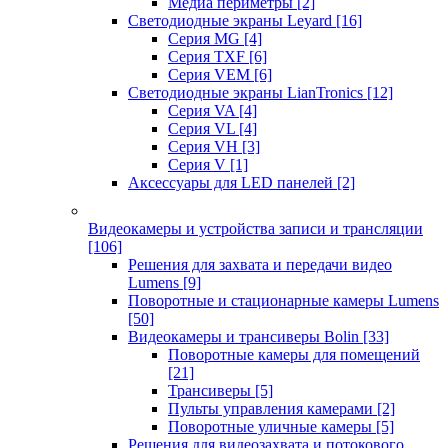
Медиа периметры
[2]
Светодиодные экраны Leyard
[16]
Серия MG
[4]
Серия TXF
[6]
Серия VEM
[6]
Светодиодные экраны LianTronics
[12]
Серия VA
[4]
Серия VL
[4]
Серия VH
[3]
Серия V
[1]
Аксессуары для LED панелей
[2]
Видеокамеры и устройства записи и трансляции
[106]
Решения для захвата и передачи видео
Lumens
[9]
Поворотные и стационарные камеры Lumens
[50]
Видеокамеры и трансиверы Bolin
[33]
Поворотные камеры для помещений
[21]
Трансиверы
[5]
Пульты управления камерами
[2]
Поворотные уличные камеры
[5]
Решения для видеозахвата и потокового