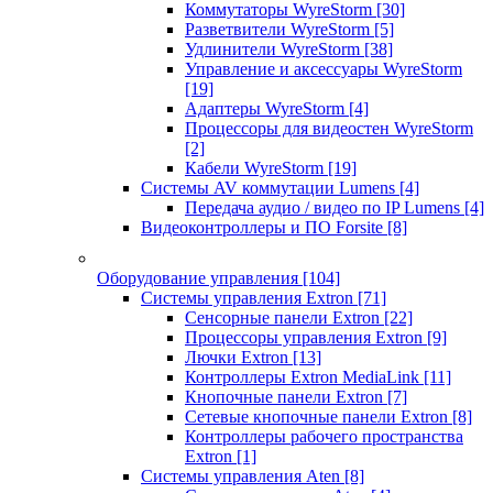
Коммутаторы WyreStorm
[30]
Разветвители WyreStorm
[5]
Удлинители WyreStorm
[38]
Управление и аксессуары WyreStorm
[19]
Адаптеры WyreStorm
[4]
Процессоры для видеостен WyreStorm
[2]
Кабели WyreStorm
[19]
Системы AV коммутации Lumens
[4]
Передача аудио / видео по IP Lumens
[4]
Видеоконтроллеры и ПО Forsite
[8]
Оборудование управления
[104]
Системы управления Extron
[71]
Сенсорные панели Extron
[22]
Процессоры управления Extron
[9]
Лючки Extron
[13]
Контроллеры Extron MediaLink
[11]
Кнопочные панели Extron
[7]
Сетевые кнопочные панели Extron
[8]
Контроллеры рабочего пространства
Extron
[1]
Системы управления Aten
[8]