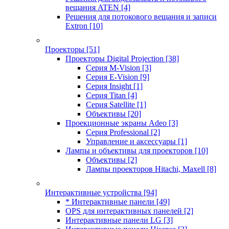
вещания ATEN
[4]
Решения для потокового вещания и записи
Extron
[10]
Проекторы
[51]
Проекторы Digital Projection
[38]
Серия M-Vision
[3]
Серия E-Vision
[9]
Серия Insight
[1]
Серия Titan
[4]
Серия Satellite
[1]
Объективы
[20]
Проекционные экраны Adeo
[3]
Серия Professional
[2]
Управление и аксессуары
[1]
Лампы и объективы для проекторов
[10]
Объективы
[2]
Лампы проекторов Hitachi, Maxell
[8]
Интерактивные устройства
[94]
* Интерактивные панели
[49]
OPS для интерактивных панелей
[2]
Интерактивные панели LG
[3]