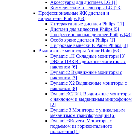
Аксессуары для дисплеев LG
[1]
Коммерческие телевизоры LG
[23]
Профессиональные ЖК дисплеи и
видеостены Philips
[63]
Интерактивные дисплеи Philips
[11]
Дисплеи для видеостен Philips
[5]
Профессиональные дисплеи Philips
[43]
Особо яркие дисплеи Philips
[1]
Цифровые вывески E-Paper Philips
[3]
Выдвижные мониторы Arthur Holm
[63]
Dynamic 1Н Складные мониторы
[3]
DB2 и DB3 Выдвижные мониторы с
наклоном
[6]
Dynamic2 Выдвижные мониторы с
наклоном
[3]
Dynamic X2 Выдвижные мониторы с
наклоном
[8]
DynamicX2Talk Выдвижные мониторы
с наклоном и выдвижным микрофоном
[2]
Dynamic 3 Мониторы с уникальным
механизмом трансформации
[6]
Dynamic3Reverse Мониторы с
подъемом из горизонтального
положения
[1]