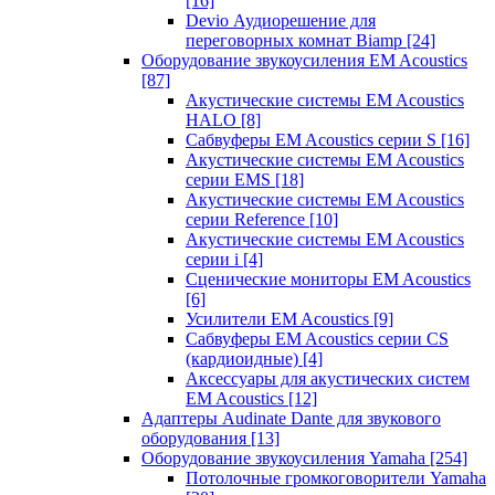
[16]
Devio Аудиорешение для
переговорных комнат Biamp
[24]
Оборудование звукоусиления EM Acoustics
[87]
Акустические системы EM Acoustics
HALO
[8]
Сабвуферы EM Acoustics серии S
[16]
Акустические системы EM Acoustics
серии EMS
[18]
Акустические системы EM Acoustics
серии Reference
[10]
Акустические системы EM Acoustics
серии i
[4]
Сценические мониторы EM Acoustics
[6]
Усилители EM Acoustics
[9]
Сабвуферы EM Acoustics серии CS
(кардиоидные)
[4]
Аксессуары для акустических систем
EM Acoustics
[12]
Адаптеры Audinate Dante для звукового
оборудования
[13]
Оборудование звукоусиления Yamaha
[254]
Потолочные громкоговорители Yamaha