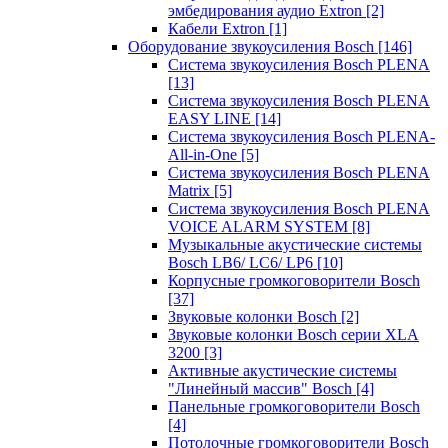
эмбедирования аудио Extron
[2]
Кабели Extron
[1]
Оборудование звукоусиления Bosch
[146]
Система звукоусиления Bosch PLENA
[13]
Система звукоусиления Bosch PLENA
EASY LINE
[14]
Система звукоусиления Bosch PLENA-
All-in-One
[5]
Система звукоусиления Bosch PLENA
Matrix
[5]
Система звукоусиления Bosch PLENA
VOICE ALARM SYSTEM
[8]
Музыкальные акустические системы
Bosch LB6/ LC6/ LP6
[10]
Корпусные громкоговорители Bosch
[37]
Звуковые колонки Bosch
[2]
Звуковые колонки Bosch серии XLA
3200
[3]
Активные акустические системы
"Линейный массив" Bosch
[4]
Панельные громкоговорители Bosch
[4]
Потолочные громкоговорители Bosch