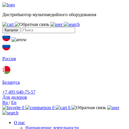
Дистрибьютор мультимедийного оборудования
Каталог
Россия
Беларусь
+7 495 640-75-57
Для дилеров
Ru
/
En
0
0
0
О нас
Направление деятельности