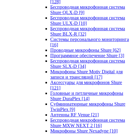
[128]
Беспроводная микрофонная система
Shure QLX-D
[9]
Беспроводная микрофонная система
Shure ULX-D
[10]
Беспроводная микрофонная система
Shure BLX-R
[32]
Системы персонального мониторинга
[16]
Проводные микрофоны Shure
[62]
Программное обеспечение Shure
[3]
Беспроводная микрофонная система
Shure SLX-D
[34]
Микрофоны Shure Motiv Digital для
записи и трансляций
[17]
Аксессуары для микрофонов Shure
[121]
Головные и петличные микрофоны
Shure DuraPlex
[14]
Субминиатюрные микрофоны Shure
TwinPlex
[9]
Антенны RF Venue
[21]
Беспроводная микрофонная система
Shure MXW NEXT 2
[16]
Микрофоны Shure Nexadyne
[10]