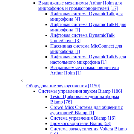
Выдвижные механизмы Arthur Holm для
микрофонов и громкоговорителей
[17]
Лифтовая система DynamicTalk для
микрофона
[4]
Лифтовая система DynamicTalkH для
микрофона
[1]
Лифтовая система DynamicTalk
UnderCover
[3]
Пассивная система MicConnect для
микрофона
[1]
Лифтовая система DynamicTalkB для
настольного микрофона
[1]
Встраиваемые громкоговорители
Arthur Holm
[1]
Оборудование звукоусиления
[1150]
Системы управления звуком Biamp
[186]
Tesira Цифровая медиаплатформа
Biamp
[76]
Crowd Mics Система для общения с
аудиторией Biamp
[1]
Система управления Biamp
[16]
Громкоговорители Biamp
[53]
Система звукоусиления Voltera Biamp