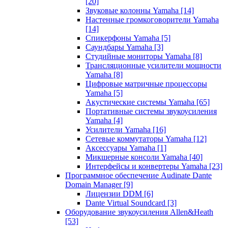
[20]
Звуковые колонны Yamaha
[14]
Настенные громкоговорители Yamaha
[14]
Спикерфоны Yamaha
[5]
Саундбары Yamaha
[3]
Студийные мониторы Yamaha
[8]
Трансляционные усилители мощности
Yamaha
[8]
Цифровые матричные процессоры
Yamaha
[5]
Акустические системы Yamaha
[65]
Портативные системы звукоусиления
Yamaha
[4]
Усилители Yamaha
[16]
Сетевые коммутаторы Yamaha
[12]
Аксессуары Yamaha
[1]
Микшерные консоли Yamaha
[40]
Интерфейсы и конвертеры Yamaha
[23]
Программное обеспечение Audinate Dante
Domain Manager
[9]
Лицензии DDM
[6]
Dante Virtual Soundcard
[3]
Оборудование звукоусиления Allen&Heath
[53]