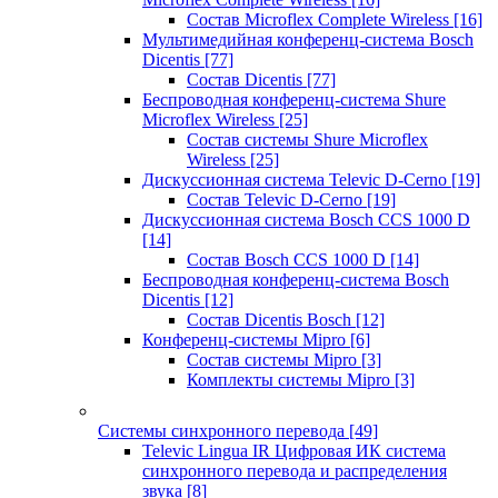
Состав Microflex Complete Wireless
[16]
Мультимедийная конференц-система Bosch
Dicentis
[77]
Состав Dicentis
[77]
Беспроводная конференц-система Shure
Microflex Wireless
[25]
Состав системы Shure Microflex
Wireless
[25]
Дискуссионная система Televic D-Cerno
[19]
Состав Televic D-Cerno
[19]
Дискуссионная система Bosch CCS 1000 D
[14]
Состав Bosch CCS 1000 D
[14]
Беспроводная конференц-система Bosch
Dicentis
[12]
Состав Dicentis Bosch
[12]
Конференц-системы Mipro
[6]
Состав системы Mipro
[3]
Комплекты системы Mipro
[3]
Системы синхронного перевода
[49]
Televic Lingua IR Цифровая ИК система
синхронного перевода и распределения
звука
[8]