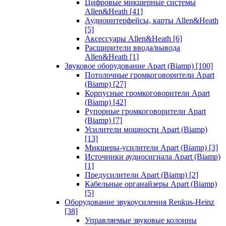
Цифровые микшерные системы
Allen&Heath
[41]
Аудиоинтерфейсы, карты Allen&Heath
[5]
Аксессуары Allen&Heath
[6]
Расширители ввода/вывода
Allen&Heath
[1]
Звуковое оборудование Apart (Biamp)
[100]
Потолочные громкоговорители Apart
(Biamp)
[27]
Корпусные громкоговорители Apart
(Biamp)
[42]
Рупорные громкоговорители Apart
(Biamp)
[7]
Усилители мощности Apart (Biamp)
[13]
Микшеры-усилители Apart (Biamp)
[3]
Источники аудиосигнала Apart (Biamp)
[1]
Предусилители Apart (Biamp)
[2]
Кабельные органайзеры Apart (Biamp)
[5]
Оборудование звукоусиления Renkus-Heinz
[38]
Управляемые звуковые колонны