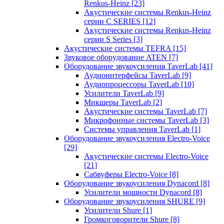
Renkus-Heinz
[23]
Акустические системы Renkus-Heinz
серии C SERIES
[12]
Акустические системы Renkus-Heinz
серии S Series
[3]
Акустические системы TEFRA
[15]
Звуковое оборудование ATEN
[7]
Оборудование звукоусиления TaverLab
[41]
Аудиоинтерфейсы TaverLab
[9]
Аудиопроцессоры TaverLab
[10]
Усилители TaverLab
[9]
Микшеры TaverLab
[2]
Акустические системы TaverLab
[7]
Микрофонные системы TaverLab
[3]
Системы управления TaverLab
[1]
Оборудование звукоусиления Electro-Voice
[29]
Акустические системы Electro-Voice
[21]
Сабвуферы Electro-Voice
[8]
Оборудование звукоусиления Dynacord
[8]
Усилители мощности Dynacord
[8]
Оборудование звукоусиления SHURE
[9]
Усилители Shure
[1]
Громкоговорители Shure
[8]