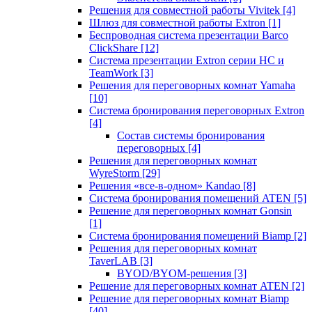
Решения для совместной работы Vivitek
[4]
Шлюз для совместной работы Extron
[1]
Беспроводная система презентации Barco
ClickShare
[12]
Система презентации Extron серии HC и
TeamWork
[3]
Решения для переговорных комнат Yamaha
[10]
Система бронирования переговорных Extron
[4]
Состав системы бронирования
переговорных
[4]
Решения для переговорных комнат
WyreStorm
[29]
Решения «все-в-одном» Kandao
[8]
Система бронирования помещений ATEN
[5]
Решение для переговорных комнат Gonsin
[1]
Система бронирования помещений Biamp
[2]
Решения для переговорных комнат
TaverLAB
[3]
BYOD/BYOM-решения
[3]
Решение для переговорных комнат ATEN
[2]
Решение для переговорных комнат Biamp
[40]