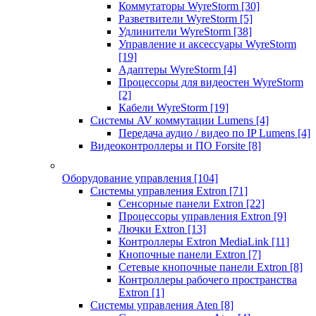
Коммутаторы WyreStorm
[30]
Разветвители WyreStorm
[5]
Удлинители WyreStorm
[38]
Управление и аксессуары WyreStorm
[19]
Адаптеры WyreStorm
[4]
Процессоры для видеостен WyreStorm
[2]
Кабели WyreStorm
[19]
Системы AV коммутации Lumens
[4]
Передача аудио / видео по IP Lumens
[4]
Видеоконтроллеры и ПО Forsite
[8]
Оборудование управления
[104]
Системы управления Extron
[71]
Сенсорные панели Extron
[22]
Процессоры управления Extron
[9]
Лючки Extron
[13]
Контроллеры Extron MediaLink
[11]
Кнопочные панели Extron
[7]
Сетевые кнопочные панели Extron
[8]
Контроллеры рабочего пространства
Extron
[1]
Системы управления Aten
[8]