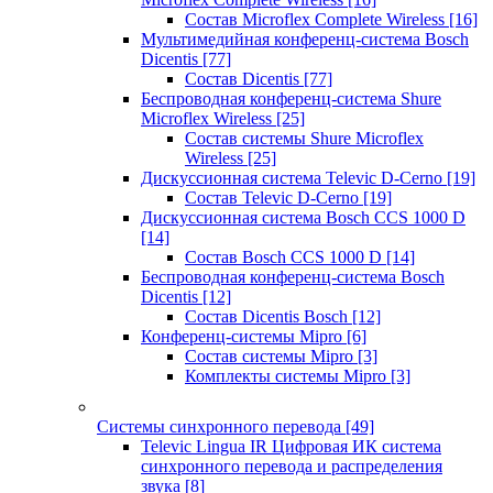
Состав Microflex Complete Wireless
[16]
Мультимедийная конференц-система Bosch
Dicentis
[77]
Состав Dicentis
[77]
Беспроводная конференц-система Shure
Microflex Wireless
[25]
Состав системы Shure Microflex
Wireless
[25]
Дискуссионная система Televic D-Cerno
[19]
Состав Televic D-Cerno
[19]
Дискуссионная система Bosch CCS 1000 D
[14]
Состав Bosch CCS 1000 D
[14]
Беспроводная конференц-система Bosch
Dicentis
[12]
Состав Dicentis Bosch
[12]
Конференц-системы Mipro
[6]
Состав системы Mipro
[3]
Комплекты системы Mipro
[3]
Системы синхронного перевода
[49]
Televic Lingua IR Цифровая ИК система
синхронного перевода и распределения
звука
[8]