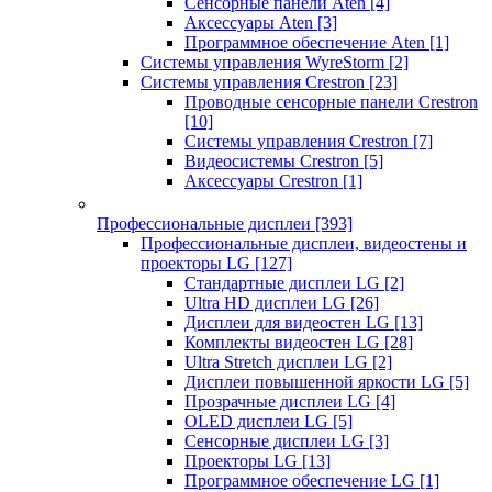
Сенсорные панели Aten
[4]
Аксессуары Aten
[3]
Программное обеспечение Aten
[1]
Системы управления WyreStorm
[2]
Системы управления Crestron
[23]
Проводные сенсорные панели Crestron
[10]
Системы управления Crestron
[7]
Видеосистемы Crestron
[5]
Аксессуары Crestron
[1]
Профессиональные дисплеи
[393]
Профессиональные дисплеи, видеостены и
проекторы LG
[127]
Стандартные дисплеи LG
[2]
Ultra HD дисплеи LG
[26]
Дисплеи для видеостен LG
[13]
Комплекты видеостен LG
[28]
Ultra Stretch дисплеи LG
[2]
Дисплеи повышенной яркости LG
[5]
Прозрачные дисплеи LG
[4]
OLED дисплеи LG
[5]
Сенсорные дисплеи LG
[3]
Проекторы LG
[13]
Программное обеспечение LG
[1]