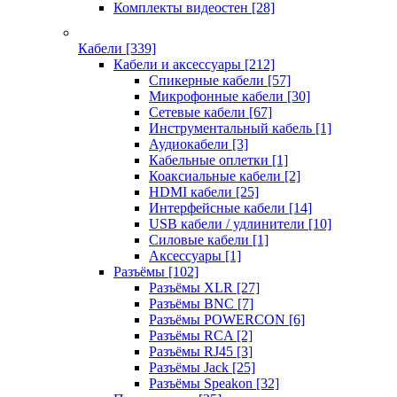
Комплекты видеостен
[28]
Кабели
[339]
Кабели и аксессуары
[212]
Спикерные кабели
[57]
Микрофонные кабели
[30]
Сетевые кабели
[67]
Инструментальный кабель
[1]
Аудиокабели
[3]
Кабельные оплетки
[1]
Коаксиальные кабели
[2]
HDMI кабели
[25]
Интерфейсные кабели
[14]
USB кабели / удлинители
[10]
Силовые кабели
[1]
Аксессуары
[1]
Разъёмы
[102]
Разъёмы XLR
[27]
Разъёмы BNC
[7]
Разъёмы POWERCON
[6]
Разъёмы RCA
[2]
Разъёмы RJ45
[3]
Разъёмы Jack
[25]
Разъёмы Speakon
[32]