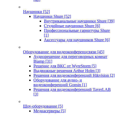
Наушники
[52]
Наушники Shure
[52]
Внутриканальные наушники Shure
[39]
Студийные наушники Shure
[6]
Профессиональные гарнитуры Shure
[1]
Аксессуары для наушников Shure
[6]
Оборудование для видеоконференцсвязи
[45]
Аудиорешение для переговорных комнат
Biamp
[31]
Решение для ВКС от WyreStorm
[5]
Выдвижные решения Arthur Holm
[3]
Решения для видеоконференций Hikvision
[2]
Оборудование для аудио- и
видеоконференций Gonsin
[1]
Решения для видеоконференций TaverLAB
[3]
Шоу-оборудование
[5]
Медиасерверы
[5]