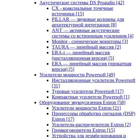
Акустические системы DS Proaudio
[42]
CX - коаксиальные точечные
источники
[15]
PILLAR — звуковые колонны для
архитектурной интеграции
[8]
ANT — активные акустические
системы со встроенным усилением
[4]
Monitor - сценические мониторы
[3]
TAURA — линейный массив
[2]
ERA-i — линейный массив
(инсталляционная версия)
[5]
ERA — линейный массив (прокатная
версия)
[5]
Усилители мощности Powersoft
[49]
Инсталляционные усилители Powersoft
[31]
Туровые усилители Powersoft
[17]
Компактные усилители Powersoft
[1]
Оборудование звукоусиления Extron
[58]
Усилители мощности Extron
[21]
Процессоры обработки сигналов (DSP)
Extron
[17]
Усилители-распределители Extron
[2]
Громкоговорители Extron
[15]
Устройства для деэмбедирования и