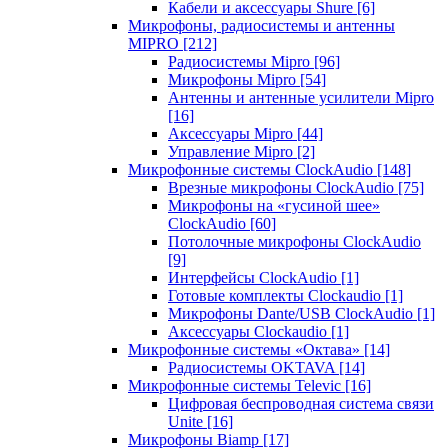
Кабели и аксессуары Shure
[6]
Микрофоны, радиосистемы и антенны
MIPRO
[212]
Радиосистемы Mipro
[96]
Микрофоны Mipro
[54]
Антенны и антенные усилители Mipro
[16]
Аксессуары Mipro
[44]
Управление Mipro
[2]
Микрофонные системы ClockAudio
[148]
Врезные микрофоны ClockAudio
[75]
Микрофоны на «гусиной шее»
ClockAudio
[60]
Потолочные микрофоны ClockAudio
[9]
Интерфейсы ClockAudio
[1]
Готовые комплекты Clockaudio
[1]
Микрофоны Dante/USB ClockAudio
[1]
Аксессуары Clockaudio
[1]
Микрофонные системы «Октава»
[14]
Радиосистемы OKTAVA
[14]
Микрофонные системы Televic
[16]
Цифровая беспроводная система связи
Unite
[16]
Микрофоны Biamp
[17]