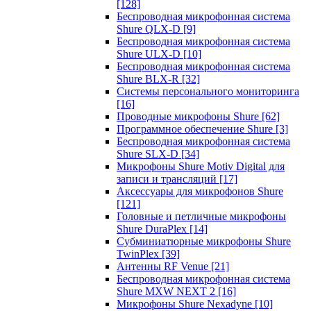
[128]
Беспроводная микрофонная система
Shure QLX-D
[9]
Беспроводная микрофонная система
Shure ULX-D
[10]
Беспроводная микрофонная система
Shure BLX-R
[32]
Системы персонального мониторинга
[16]
Проводные микрофоны Shure
[62]
Программное обеспечение Shure
[3]
Беспроводная микрофонная система
Shure SLX-D
[34]
Микрофоны Shure Motiv Digital для
записи и трансляций
[17]
Аксессуары для микрофонов Shure
[121]
Головные и петличные микрофоны
Shure DuraPlex
[14]
Субминиатюрные микрофоны Shure
TwinPlex
[39]
Антенны RF Venue
[21]
Беспроводная микрофонная система
Shure MXW NEXT 2
[16]
Микрофоны Shure Nexadyne
[10]