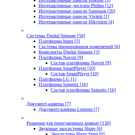
Интерактивные панели Hisense
[3]
Интерактивные дисплеи Philips
[12]
Интерактивные панели Samsung
[20]
Интерактивные панели Vivitek
[1]
Интерактивные панели Hikvision
[4]
Системы Digital Signage
[50]
Платформа Innes
[5]
Системы бронирования помещений
[6]
Комплекты Digital Signage
[3]
Платформа Navori
[9]
Состав платформы Navori
[9]
Платформа SmartPlayer
[10]
Состав SmartPlayer
[10]
Платформа LG
[1]
Платформа Spinetix
[16]
Состав платформы Spinetix
[16]
Документ-камеры
[7]
Документ-камеры Lumens
[7]
Решения для переговорных комнат
[130]
Звуковые экосистемы Shure
[6]
Экосистема Shure Stem
[6]