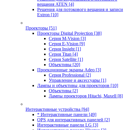
вещания ATEN
[4]
Решения для потокового вещания и записи
Extron
[10]
Проекторы
[51]
Проекторы Digital Projection
[38]
Серия M-Vision
[3]
Серия E-Vision
[9]
Серия Insight
[1]
Серия Titan
[4]
Серия Satellite
[1]
Объективы
[20]
Проекционные экраны Adeo
[3]
Серия Professional
[2]
Управление и аксессуары
[1]
Лампы и объективы для проекторов
[10]
Объективы
[2]
Лампы проекторов Hitachi, Maxell
[8]
Интерактивные устройства
[94]
* Интерактивные панели
[49]
OPS для интерактивных панелей
[2]
Интерактивные панели LG
[3]