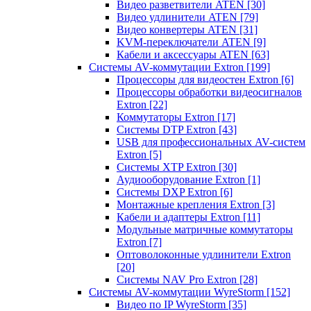
Видео разветвители ATEN
[30]
Видео удлинители ATEN
[79]
Видео конвертеры ATEN
[31]
KVM-переключатели ATEN
[9]
Кабели и аксессуары ATEN
[63]
Системы AV-коммутации Extron
[199]
Процессоры для видеостен Extron
[6]
Процессоры обработки видеосигналов
Extron
[22]
Коммутаторы Extron
[17]
Системы DTP Extron
[43]
USB для профессиональных AV-систем
Extron
[5]
Системы XTP Extron
[30]
Аудиооборудование Extron
[1]
Системы DXP Extron
[6]
Монтажные крепления Extron
[3]
Кабели и адаптеры Extron
[11]
Модульные матричные коммутаторы
Extron
[7]
Оптоволоконные удлинители Extron
[20]
Системы NAV Pro Extron
[28]
Системы AV-коммутации WyreStorm
[152]
Видео по IP WyreStorm
[35]