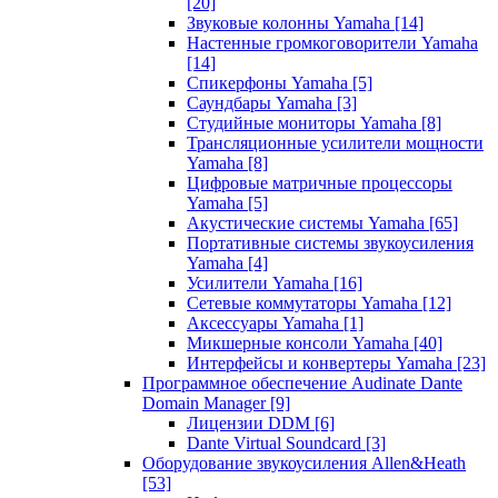
[20]
Звуковые колонны Yamaha
[14]
Настенные громкоговорители Yamaha
[14]
Спикерфоны Yamaha
[5]
Саундбары Yamaha
[3]
Студийные мониторы Yamaha
[8]
Трансляционные усилители мощности
Yamaha
[8]
Цифровые матричные процессоры
Yamaha
[5]
Акустические системы Yamaha
[65]
Портативные системы звукоусиления
Yamaha
[4]
Усилители Yamaha
[16]
Сетевые коммутаторы Yamaha
[12]
Аксессуары Yamaha
[1]
Микшерные консоли Yamaha
[40]
Интерфейсы и конвертеры Yamaha
[23]
Программное обеспечение Audinate Dante
Domain Manager
[9]
Лицензии DDM
[6]
Dante Virtual Soundcard
[3]
Оборудование звукоусиления Allen&Heath
[53]