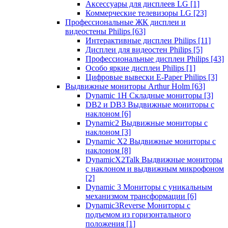
Аксессуары для дисплеев LG
[1]
Коммерческие телевизоры LG
[23]
Профессиональные ЖК дисплеи и
видеостены Philips
[63]
Интерактивные дисплеи Philips
[11]
Дисплеи для видеостен Philips
[5]
Профессиональные дисплеи Philips
[43]
Особо яркие дисплеи Philips
[1]
Цифровые вывески E-Paper Philips
[3]
Выдвижные мониторы Arthur Holm
[63]
Dynamic 1Н Складные мониторы
[3]
DB2 и DB3 Выдвижные мониторы с
наклоном
[6]
Dynamic2 Выдвижные мониторы с
наклоном
[3]
Dynamic X2 Выдвижные мониторы с
наклоном
[8]
DynamicX2Talk Выдвижные мониторы
с наклоном и выдвижным микрофоном
[2]
Dynamic 3 Мониторы с уникальным
механизмом трансформации
[6]
Dynamic3Reverse Мониторы с
подъемом из горизонтального
положения
[1]