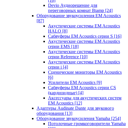
[16]
Devio Аудиорешение для
переговорных комнат Biamp
[24]
Оборудование звукоусиления EM Acoustics
[87]
Акустические системы EM Acoustics
HALO
[8]
Сабвуферы EM Acoustics серии S
[16]
Акустические системы EM Acoustics
серии EMS
[18]
Акустические системы EM Acoustics
серии Reference
[10]
Акустические системы EM Acoustics
серии i
[4]
Сценические мониторы EM Acoustics
[6]
Усилители EM Acoustics
[9]
Сабвуферы EM Acoustics серии CS
(кардиоидные)
[4]
Аксессуары для акустических систем
EM Acoustics
[12]
Адаптеры Audinate Dante для звукового
оборудования
[13]
Оборудование звукоусиления Yamaha
[254]
Потолочные громкоговорители Yamaha