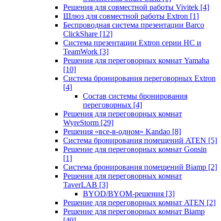
Решения для совместной работы Vivitek
[4]
Шлюз для совместной работы Extron
[1]
Беспроводная система презентации Barco
ClickShare
[12]
Система презентации Extron серии HC и
TeamWork
[3]
Решения для переговорных комнат Yamaha
[10]
Система бронирования переговорных Extron
[4]
Состав системы бронирования
переговорных
[4]
Решения для переговорных комнат
WyreStorm
[29]
Решения «все-в-одном» Kandao
[8]
Система бронирования помещений ATEN
[5]
Решение для переговорных комнат Gonsin
[1]
Система бронирования помещений Biamp
[2]
Решения для переговорных комнат
TaverLAB
[3]
BYOD/BYOM-решения
[3]
Решение для переговорных комнат ATEN
[2]
Решение для переговорных комнат Biamp
[40]