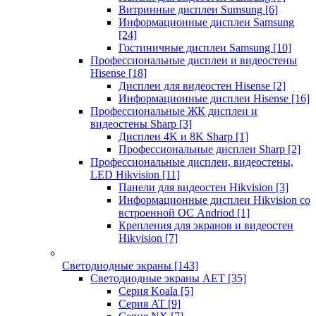
Витринные дисплеи Sumsung
[6]
Информационные дисплеи Samsung
[24]
Гостиничные дисплеи Samsung
[10]
Профессиональные дисплеи и видеостены
Hisense
[18]
Дисплеи для видеостен Hisense
[2]
Информационные дисплеи Hisense
[16]
Профессиональные ЖК дисплеи и
видеостены Sharp
[3]
Дисплеи 4K и 8K Sharp
[1]
Профессиональные дисплеи Sharp
[2]
Профессиональные дисплеи, видеостены,
LED Hikvision
[11]
Панели для видеостен Hikvision
[3]
Информационные дисплеи Hikvision со
встроенной ОС Andriod
[1]
Крепления для экранов и видеостен
Hikvision
[7]
Светодиодные экраны
[143]
Светодиодные экраны AET
[35]
Cерия Koala
[5]
Серия AT
[9]