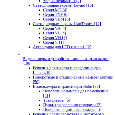
Медиа периметры
[2]
Светодиодные экраны Leyard
[16]
Серия MG
[4]
Серия TXF
[6]
Серия VEM
[6]
Светодиодные экраны LianTronics
[12]
Серия VA
[4]
Серия VL
[4]
Серия VH
[3]
Серия V
[1]
Аксессуары для LED панелей
[2]
Видеокамеры и устройства записи и трансляции
[106]
Решения для захвата и передачи видео
Lumens
[9]
Поворотные и стационарные камеры Lumens
[50]
Видеокамеры и трансиверы Bolin
[33]
Поворотные камеры для помещений
[21]
Трансиверы
[5]
Пульты управления камерами
[2]
Поворотные уличные камеры
[5]
Решения для видеозахвата и потокового