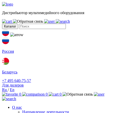
Дистрибьютор мультимедийного оборудования
Каталог
Россия
Беларусь
+7 495 640-75-57
Для дилеров
Ru
/
En
0
0
0
О нас
Направление деятельности