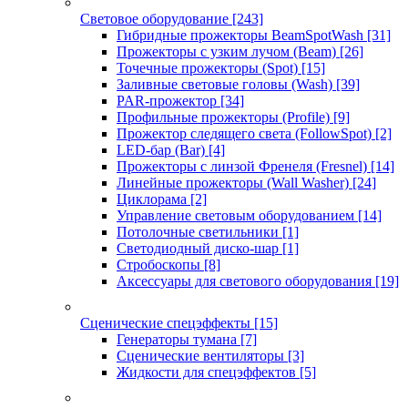
Световое оборудование
[243]
Гибридные прожекторы BeamSpotWash
[31]
Прожекторы с узким лучом (Beam)
[26]
Точечные прожекторы (Spot)
[15]
Заливные световые головы (Wash)
[39]
PAR-прожектор
[34]
Профильные прожекторы (Profile)
[9]
Прожектор следящего света (FollowSpot)
[2]
LED-бар (Bar)
[4]
Прожекторы с линзой Френеля (Fresnel)
[14]
Линейные прожекторы (Wall Washer)
[24]
Циклорама
[2]
Управление световым оборудованием
[14]
Потолочные светильники
[1]
Светодиодный диско-шар
[1]
Стробоскопы
[8]
Аксессуары для светового оборудования
[19]
Сценические спецэффекты
[15]
Генераторы тумана
[7]
Сценические вентиляторы
[3]
Жидкости для спецэффектов
[5]