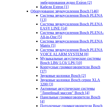
эмбедирования аудио Extron
[2]
Кабели Extron
[1]
Оборудование звукоусиления Bosch
[146]
Система звукоусиления Bosch PLENA
[13]
Система звукоусиления Bosch PLENA
EASY LINE
[14]
Система звукоусиления Bosch PLENA-
All-in-One
[5]
Система звукоусиления Bosch PLENA
Matrix
[5]
Система звукоусиления Bosch PLENA
VOICE ALARM SYSTEM
[8]
Музыкальные акустические системы
Bosch LB6/ LC6/ LP6
[10]
Корпусные громкоговорители Bosch
[37]
Звуковые колонки Bosch
[2]
Звуковые колонки Bosch серии XLA
3200
[3]
Активные акустические системы
"Линейный массив" Bosch
[4]
Панельные громкоговорители Bosch
[4]
Потолочные громкоговорители Bosch