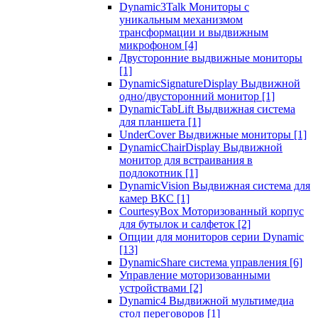
Dynamic3Talk Мониторы с
уникальным механизмом
трансформации и выдвижным
микрофоном
[4]
Двусторонние выдвижные мониторы
[1]
DynamicSignatureDisplay Выдвижной
одно/двусторонний монитор
[1]
DynamicTabLift Выдвижная система
для планшета
[1]
UnderCover Выдвижные мониторы
[1]
DynamicChairDisplay Выдвижной
монитор для встраивания в
подлокотник
[1]
DynamicVision Выдвижная система для
камер ВКС
[1]
CourtesyBox Моторизованный корпус
для бутылок и салфеток
[2]
Опции для мониторов серии Dynamic
[13]
DynamicShare система управления
[6]
Управление моторизованными
устройствами
[2]
Dynamic4 Выдвижной мультимедиа
стол переговоров
[1]