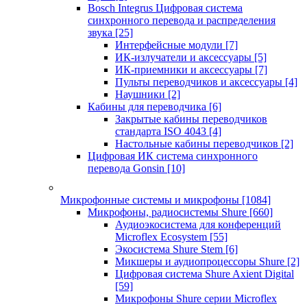
Bosch Integrus Цифровая система
синхронного перевода и распределения
звука
[25]
Интерфейсные модули
[7]
ИК-излучатели и аксессуары
[5]
ИК-приемники и аксессуары
[7]
Пульты переводчиков и аксессуары
[4]
Наушники
[2]
Кабины для переводчика
[6]
Закрытые кабины переводчиков
стандарта ISO 4043
[4]
Настольные кабины переводчиков
[2]
Цифровая ИК система синхронного
перевода Gonsin
[10]
Микрофонные системы и микрофоны
[1084]
Микрофоны, радиосистемы Shure
[660]
Аудиоэкосистема для конференций
Microflex Ecosystem
[55]
Экосистема Shure Stem
[6]
Микшеры и аудиопроцессоры Shure
[2]
Цифровая система Shure Axient Digital
[59]
Микрофоны Shure серии Microflex