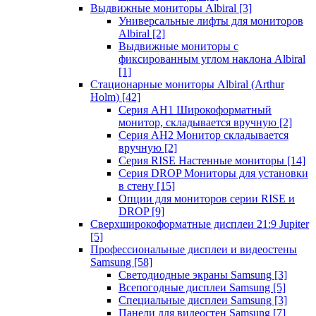
Выдвижные мониторы Albiral
[3]
Универсальные лифты для мониторов
Albiral
[2]
Выдвижные мониторы с
фиксированным углом наклона Albiral
[1]
Стационарные мониторы Albiral (Arthur
Holm)
[42]
Серия AH1 Широкоформатный
монитор, складывается вручную
[2]
Серия AH2 Монитор складывается
вручную
[2]
Серия RISE Настенные мониторы
[14]
Серия DROP Мониторы для установки
в стену
[15]
Опции для мониторов серии RISE и
DROP
[9]
Сверхширокоформатные дисплеи 21:9 Jupiter
[5]
Профессиональные дисплеи и видеостены
Samsung
[58]
Светодиодные экраны Samsung
[3]
Всепогодные дисплеи Samsung
[5]
Специальные дисплеи Samsung
[3]
Панели для видеостен Samsung
[7]