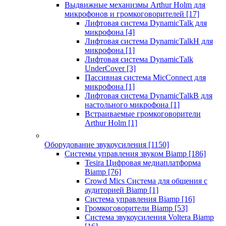
Выдвижные механизмы Arthur Holm для
микрофонов и громкоговорителей
[17]
Лифтовая система DynamicTalk для
микрофона
[4]
Лифтовая система DynamicTalkH для
микрофона
[1]
Лифтовая система DynamicTalk
UnderCover
[3]
Пассивная система MicConnect для
микрофона
[1]
Лифтовая система DynamicTalkB для
настольного микрофона
[1]
Встраиваемые громкоговорители
Arthur Holm
[1]
Оборудование звукоусиления
[1150]
Системы управления звуком Biamp
[186]
Tesira Цифровая медиаплатформа
Biamp
[76]
Crowd Mics Система для общения с
аудиторией Biamp
[1]
Система управления Biamp
[16]
Громкоговорители Biamp
[53]
Система звукоусиления Voltera Biamp