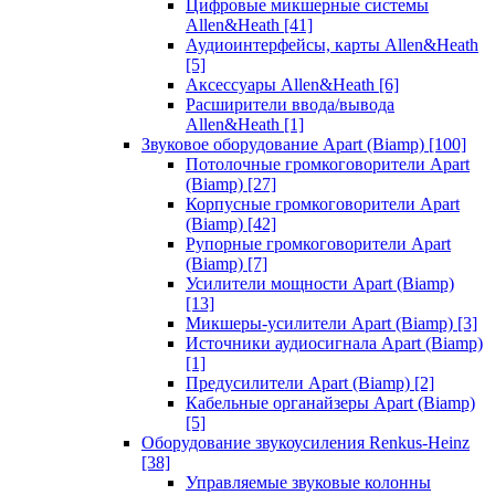
Цифровые микшерные системы
Allen&Heath
[41]
Аудиоинтерфейсы, карты Allen&Heath
[5]
Аксессуары Allen&Heath
[6]
Расширители ввода/вывода
Allen&Heath
[1]
Звуковое оборудование Apart (Biamp)
[100]
Потолочные громкоговорители Apart
(Biamp)
[27]
Корпусные громкоговорители Apart
(Biamp)
[42]
Рупорные громкоговорители Apart
(Biamp)
[7]
Усилители мощности Apart (Biamp)
[13]
Микшеры-усилители Apart (Biamp)
[3]
Источники аудиосигнала Apart (Biamp)
[1]
Предусилители Apart (Biamp)
[2]
Кабельные органайзеры Apart (Biamp)
[5]
Оборудование звукоусиления Renkus-Heinz
[38]
Управляемые звуковые колонны