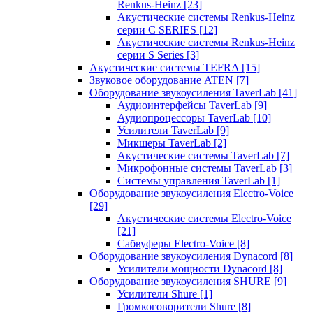
Renkus-Heinz
[23]
Акустические системы Renkus-Heinz
серии C SERIES
[12]
Акустические системы Renkus-Heinz
серии S Series
[3]
Акустические системы TEFRA
[15]
Звуковое оборудование ATEN
[7]
Оборудование звукоусиления TaverLab
[41]
Аудиоинтерфейсы TaverLab
[9]
Аудиопроцессоры TaverLab
[10]
Усилители TaverLab
[9]
Микшеры TaverLab
[2]
Акустические системы TaverLab
[7]
Микрофонные системы TaverLab
[3]
Системы управления TaverLab
[1]
Оборудование звукоусиления Electro-Voice
[29]
Акустические системы Electro-Voice
[21]
Сабвуферы Electro-Voice
[8]
Оборудование звукоусиления Dynacord
[8]
Усилители мощности Dynacord
[8]
Оборудование звукоусиления SHURE
[9]
Усилители Shure
[1]
Громкоговорители Shure
[8]