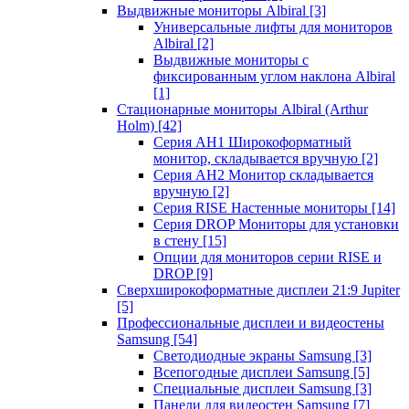
Выдвижные мониторы Albiral
[3]
Универсальные лифты для мониторов
Albiral
[2]
Выдвижные мониторы с
фиксированным углом наклона Albiral
[1]
Стационарные мониторы Albiral (Arthur
Holm)
[42]
Серия AH1 Широкоформатный
монитор, складывается вручную
[2]
Серия AH2 Монитор складывается
вручную
[2]
Серия RISE Настенные мониторы
[14]
Серия DROP Мониторы для установки
в стену
[15]
Опции для мониторов серии RISE и
DROP
[9]
Сверхширокоформатные дисплеи 21:9 Jupiter
[5]
Профессиональные дисплеи и видеостены
Samsung
[54]
Светодиодные экраны Samsung
[3]
Всепогодные дисплеи Samsung
[5]
Специальные дисплеи Samsung
[3]
Панели для видеостен Samsung
[7]