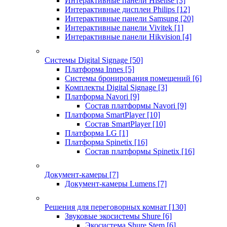
Интерактивные панели Hisense
[3]
Интерактивные дисплеи Philips
[12]
Интерактивные панели Samsung
[20]
Интерактивные панели Vivitek
[1]
Интерактивные панели Hikvision
[4]
Системы Digital Signage
[50]
Платформа Innes
[5]
Системы бронирования помещений
[6]
Комплекты Digital Signage
[3]
Платформа Navori
[9]
Состав платформы Navori
[9]
Платформа SmartPlayer
[10]
Состав SmartPlayer
[10]
Платформа LG
[1]
Платформа Spinetix
[16]
Состав платформы Spinetix
[16]
Документ-камеры
[7]
Документ-камеры Lumens
[7]
Решения для переговорных комнат
[130]
Звуковые экосистемы Shure
[6]
Экосистема Shure Stem
[6]