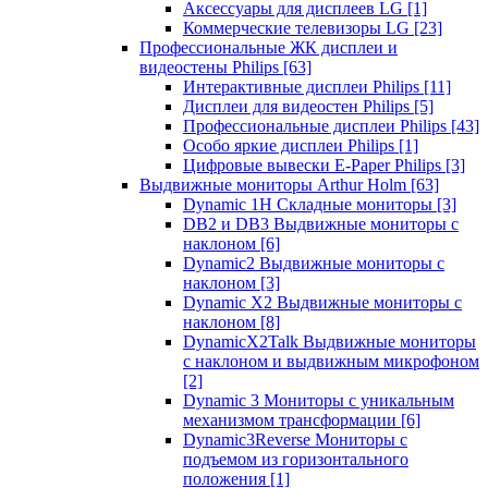
Аксессуары для дисплеев LG
[1]
Коммерческие телевизоры LG
[23]
Профессиональные ЖК дисплеи и
видеостены Philips
[63]
Интерактивные дисплеи Philips
[11]
Дисплеи для видеостен Philips
[5]
Профессиональные дисплеи Philips
[43]
Особо яркие дисплеи Philips
[1]
Цифровые вывески E-Paper Philips
[3]
Выдвижные мониторы Arthur Holm
[63]
Dynamic 1Н Складные мониторы
[3]
DB2 и DB3 Выдвижные мониторы с
наклоном
[6]
Dynamic2 Выдвижные мониторы с
наклоном
[3]
Dynamic X2 Выдвижные мониторы с
наклоном
[8]
DynamicX2Talk Выдвижные мониторы
с наклоном и выдвижным микрофоном
[2]
Dynamic 3 Мониторы с уникальным
механизмом трансформации
[6]
Dynamic3Reverse Мониторы с
подъемом из горизонтального
положения
[1]