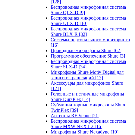
[128]
Беспроводная микрофонная система
Shure QLX-D
[9]
Беспроводная микрофонная система
Shure ULX-D
[10]
Беспроводная микрофонная система
Shure BLX-R
[32]
Системы персонального мониторинга
[16]
Проводные микрофоны Shure
[62]
Программное обеспечение Shure
[3]
Беспроводная микрофонная система
Shure SLX-D
[34]
Микрофоны Shure Motiv Digital для
записи и трансляций
[17]
Аксессуары для микрофонов Shure
[121]
Головные и петличные микрофоны
Shure DuraPlex
[14]
Субминиатюрные микрофоны Shure
TwinPlex
[39]
Антенны RF Venue
[21]
Беспроводная микрофонная система
Shure MXW NEXT 2
[16]
Микрофоны Shure Nexadyne
[10]