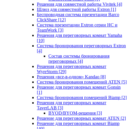
Решения для совместной работы Vivitek
[4]
Шлюз для совместной работы Extron
[1]
Беспроводная система презентации Barco
ClickShare
[12]
Система презентации Extron серии HC и
TeamWork
[3]
Решения для переговорных комнат Yamaha
[10]
Система бронирования переговорных Extron
[4]
Состав системы бронирования
переговорных
[4]
Решения для переговорных комнат
WyreStorm
[29]
Решения «все-в-одном» Kandao
[8]
Система бронирования помещений ATEN
[5]
Решение для переговорных комнат Gonsin
[1]
Система бронирования помещений Biamp
[2]
Решения для переговорных комнат
TaverLAB
[3]
BYOD/BYOM-решения
[3]
Решение для переговорных комнат ATEN
[2]
Решение для переговорных комнат Biamp
[40]