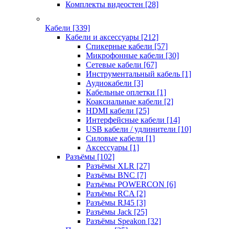
Комплекты видеостен
[28]
Кабели
[339]
Кабели и аксессуары
[212]
Спикерные кабели
[57]
Микрофонные кабели
[30]
Сетевые кабели
[67]
Инструментальный кабель
[1]
Аудиокабели
[3]
Кабельные оплетки
[1]
Коаксиальные кабели
[2]
HDMI кабели
[25]
Интерфейсные кабели
[14]
USB кабели / удлинители
[10]
Силовые кабели
[1]
Аксессуары
[1]
Разъёмы
[102]
Разъёмы XLR
[27]
Разъёмы BNC
[7]
Разъёмы POWERCON
[6]
Разъёмы RCA
[2]
Разъёмы RJ45
[3]
Разъёмы Jack
[25]
Разъёмы Speakon
[32]