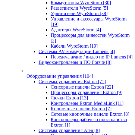
Коммутаторы WyreStorm
[30]
Разветвители WyreStorm
[5]
Удлинители WyreStorm
[38]
Управление и аксессуары WyreStorm
[19]
Адаптеры WyreStorm
[4]
Процессоры для видеостен WyreStorm
[2]
Кабели WyreStorm
[19]
Системы AV коммутации Lumens
[4]
Передача аудио / видео по IP Lumens
[4]
Видеоконтроллеры и ПО Forsite
[8]
Оборудование управления
[104]
Системы управления Extron
[71]
Сенсорные панели Extron
[22]
Процессоры управления Extron
[9]
Лючки Extron
[13]
Контроллеры Extron MediaLink
[11]
Кнопочные панели Extron
[7]
Сетевые кнопочные панели Extron
[8]
Контроллеры рабочего пространства
Extron
[1]
Системы управления Aten
[8]