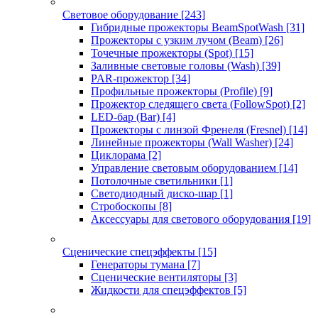
Световое оборудование
[243]
Гибридные прожекторы BeamSpotWash
[31]
Прожекторы с узким лучом (Beam)
[26]
Точечные прожекторы (Spot)
[15]
Заливные световые головы (Wash)
[39]
PAR-прожектор
[34]
Профильные прожекторы (Profile)
[9]
Прожектор следящего света (FollowSpot)
[2]
LED-бар (Bar)
[4]
Прожекторы с линзой Френеля (Fresnel)
[14]
Линейные прожекторы (Wall Washer)
[24]
Циклорама
[2]
Управление световым оборудованием
[14]
Потолочные светильники
[1]
Светодиодный диско-шар
[1]
Стробоскопы
[8]
Аксессуары для светового оборудования
[19]
Сценические спецэффекты
[15]
Генераторы тумана
[7]
Сценические вентиляторы
[3]
Жидкости для спецэффектов
[5]