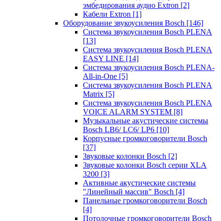
эмбедирования аудио Extron
[2]
Кабели Extron
[1]
Оборудование звукоусиления Bosch
[146]
Система звукоусиления Bosch PLENA
[13]
Система звукоусиления Bosch PLENA
EASY LINE
[14]
Система звукоусиления Bosch PLENA-
All-in-One
[5]
Система звукоусиления Bosch PLENA
Matrix
[5]
Система звукоусиления Bosch PLENA
VOICE ALARM SYSTEM
[8]
Музыкальные акустические системы
Bosch LB6/ LC6/ LP6
[10]
Корпусные громкоговорители Bosch
[37]
Звуковые колонки Bosch
[2]
Звуковые колонки Bosch серии XLA
3200
[3]
Активные акустические системы
"Линейный массив" Bosch
[4]
Панельные громкоговорители Bosch
[4]
Потолочные громкоговорители Bosch