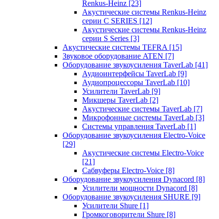
Renkus-Heinz
[23]
Акустические системы Renkus-Heinz
серии C SERIES
[12]
Акустические системы Renkus-Heinz
серии S Series
[3]
Акустические системы TEFRA
[15]
Звуковое оборудование ATEN
[7]
Оборудование звукоусиления TaverLab
[41]
Аудиоинтерфейсы TaverLab
[9]
Аудиопроцессоры TaverLab
[10]
Усилители TaverLab
[9]
Микшеры TaverLab
[2]
Акустические системы TaverLab
[7]
Микрофонные системы TaverLab
[3]
Системы управления TaverLab
[1]
Оборудование звукоусиления Electro-Voice
[29]
Акустические системы Electro-Voice
[21]
Сабвуферы Electro-Voice
[8]
Оборудование звукоусиления Dynacord
[8]
Усилители мощности Dynacord
[8]
Оборудование звукоусиления SHURE
[9]
Усилители Shure
[1]
Громкоговорители Shure
[8]