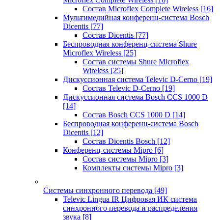
Состав Microflex Complete Wireless
[16]
Мультимедийная конференц-система Bosch
Dicentis
[77]
Состав Dicentis
[77]
Беспроводная конференц-система Shure
Microflex Wireless
[25]
Состав системы Shure Microflex
Wireless
[25]
Дискуссионная система Televic D-Cerno
[19]
Состав Televic D-Cerno
[19]
Дискуссионная система Bosch CCS 1000 D
[14]
Состав Bosch CCS 1000 D
[14]
Беспроводная конференц-система Bosch
Dicentis
[12]
Состав Dicentis Bosch
[12]
Конференц-системы Mipro
[6]
Состав системы Mipro
[3]
Комплекты системы Mipro
[3]
Системы синхронного перевода
[49]
Televic Lingua IR Цифровая ИК система
синхронного перевода и распределения
звука
[8]