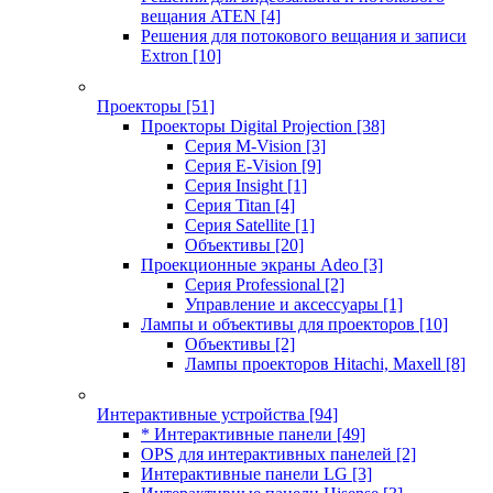
вещания ATEN
[4]
Решения для потокового вещания и записи
Extron
[10]
Проекторы
[51]
Проекторы Digital Projection
[38]
Серия M-Vision
[3]
Серия E-Vision
[9]
Серия Insight
[1]
Серия Titan
[4]
Серия Satellite
[1]
Объективы
[20]
Проекционные экраны Adeo
[3]
Серия Professional
[2]
Управление и аксессуары
[1]
Лампы и объективы для проекторов
[10]
Объективы
[2]
Лампы проекторов Hitachi, Maxell
[8]
Интерактивные устройства
[94]
* Интерактивные панели
[49]
OPS для интерактивных панелей
[2]
Интерактивные панели LG
[3]