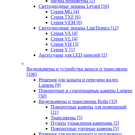
Медиа периметры
[2]
Светодиодные экраны Leyard
[16]
Серия MG
[4]
Серия TXF
[6]
Серия VEM
[6]
Светодиодные экраны LianTronics
[12]
Серия VA
[4]
Серия VL
[4]
Серия VH
[3]
Серия V
[1]
Аксессуары для LED панелей
[2]
Видеокамеры и устройства записи и трансляции
[106]
Решения для захвата и передачи видео
Lumens
[9]
Поворотные и стационарные камеры Lumens
[50]
Видеокамеры и трансиверы Bolin
[33]
Поворотные камеры для помещений
[21]
Трансиверы
[5]
Пульты управления камерами
[2]
Поворотные уличные камеры
[5]
Решения для видеозахвата и потокового