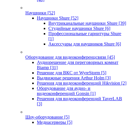
Наушники
[52]
Наушники Shure
[52]
Внутриканальные наушники Shure
[39]
Студийные наушники Shure
[6]
Профессиональные гарнитуры Shure
[1]
Аксессуары для наушников Shure
[6]
Оборудование для видеоконференцсвязи
[45]
Аудиорешение для переговорных комнат
Biamp
[31]
Решение для ВКС от WyreStorm
[5]
Выдвижные решения Arthur Holm
[3]
Решения для видеоконференций Hikvision
[2]
Оборудование для аудио- и
видеоконференций Gonsin
[1]
Решения для видеоконференций TaverLAB
[3]
Шоу-оборудование
[5]
Медиасерверы
[5]