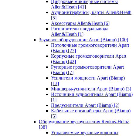
Цифровые микшерные системы
Allen&Heath
[41]
Аудиоинтерфейсы, карты Allen&Heath
[5]
Аксессуары Allen&Heath
[6]
Расширители ввода/вывода
Allen&Heath
[1]
Звуковое оборудование Apart (Biamp)
[100]
Потолочные громкоговорители Apart
(Biamp)
[27]
Корпусные громкоговорители Apart
(Biamp)
[42]
Рупорные громкоговорители Apart
(Biamp)
[7]
Усилители мощности Apart (Biamp)
[13]
Микшеры-усилители Apart (Biamp)
[3]
Источники аудиосигнала Apart (Biamp)
[1]
Предусилители Apart (Biamp)
[2]
Кабельные органайзеры Apart (Biamp)
[5]
Оборудование звукоусиления Renkus-Heinz
[38]
Управляемые звуковые колонны