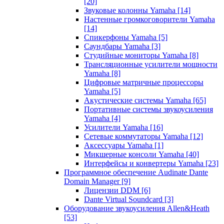
[20]
Звуковые колонны Yamaha
[14]
Настенные громкоговорители Yamaha
[14]
Спикерфоны Yamaha
[5]
Саундбары Yamaha
[3]
Студийные мониторы Yamaha
[8]
Трансляционные усилители мощности
Yamaha
[8]
Цифровые матричные процессоры
Yamaha
[5]
Акустические системы Yamaha
[65]
Портативные системы звукоусиления
Yamaha
[4]
Усилители Yamaha
[16]
Сетевые коммутаторы Yamaha
[12]
Аксессуары Yamaha
[1]
Микшерные консоли Yamaha
[40]
Интерфейсы и конвертеры Yamaha
[23]
Программное обеспечение Audinate Dante
Domain Manager
[9]
Лицензии DDM
[6]
Dante Virtual Soundcard
[3]
Оборудование звукоусиления Allen&Heath
[53]