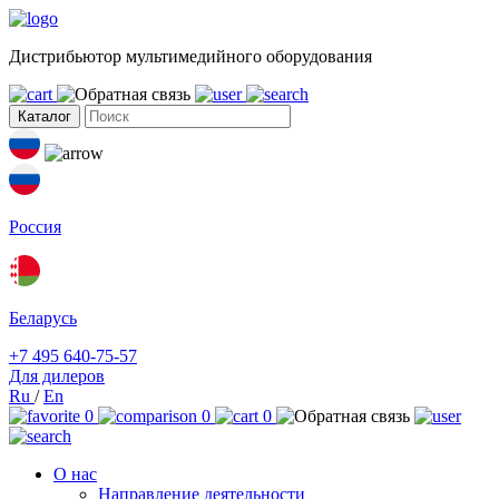
Дистрибьютор мультимедийного оборудования
Каталог
Россия
Беларусь
+7 495 640-75-57
Для дилеров
Ru
/
En
0
0
0
О нас
Направление деятельности