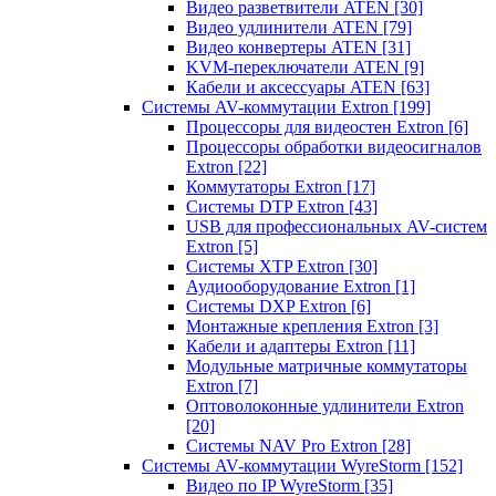
Видео разветвители ATEN
[30]
Видео удлинители ATEN
[79]
Видео конвертеры ATEN
[31]
KVM-переключатели ATEN
[9]
Кабели и аксессуары ATEN
[63]
Системы AV-коммутации Extron
[199]
Процессоры для видеостен Extron
[6]
Процессоры обработки видеосигналов
Extron
[22]
Коммутаторы Extron
[17]
Системы DTP Extron
[43]
USB для профессиональных AV-систем
Extron
[5]
Системы XTP Extron
[30]
Аудиооборудование Extron
[1]
Системы DXP Extron
[6]
Монтажные крепления Extron
[3]
Кабели и адаптеры Extron
[11]
Модульные матричные коммутаторы
Extron
[7]
Оптоволоконные удлинители Extron
[20]
Системы NAV Pro Extron
[28]
Системы AV-коммутации WyreStorm
[152]
Видео по IP WyreStorm
[35]