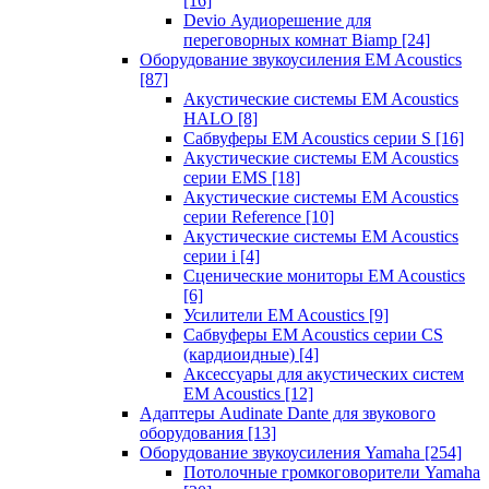
[16]
Devio Аудиорешение для
переговорных комнат Biamp
[24]
Оборудование звукоусиления EM Acoustics
[87]
Акустические системы EM Acoustics
HALO
[8]
Сабвуферы EM Acoustics серии S
[16]
Акустические системы EM Acoustics
серии EMS
[18]
Акустические системы EM Acoustics
серии Reference
[10]
Акустические системы EM Acoustics
серии i
[4]
Сценические мониторы EM Acoustics
[6]
Усилители EM Acoustics
[9]
Сабвуферы EM Acoustics серии CS
(кардиоидные)
[4]
Аксессуары для акустических систем
EM Acoustics
[12]
Адаптеры Audinate Dante для звукового
оборудования
[13]
Оборудование звукоусиления Yamaha
[254]
Потолочные громкоговорители Yamaha