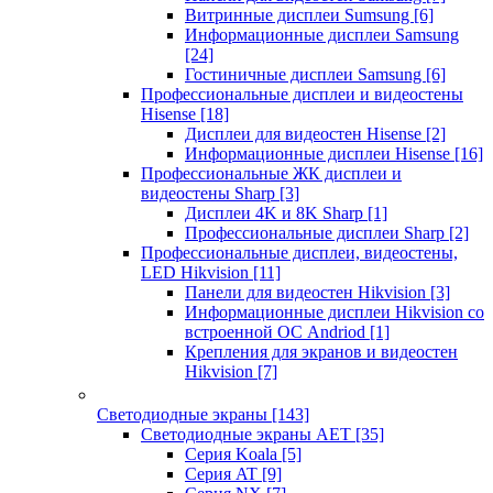
Витринные дисплеи Sumsung
[6]
Информационные дисплеи Samsung
[24]
Гостиничные дисплеи Samsung
[6]
Профессиональные дисплеи и видеостены
Hisense
[18]
Дисплеи для видеостен Hisense
[2]
Информационные дисплеи Hisense
[16]
Профессиональные ЖК дисплеи и
видеостены Sharp
[3]
Дисплеи 4K и 8K Sharp
[1]
Профессиональные дисплеи Sharp
[2]
Профессиональные дисплеи, видеостены,
LED Hikvision
[11]
Панели для видеостен Hikvision
[3]
Информационные дисплеи Hikvision со
встроенной ОС Andriod
[1]
Крепления для экранов и видеостен
Hikvision
[7]
Светодиодные экраны
[143]
Светодиодные экраны AET
[35]
Cерия Koala
[5]
Серия AT
[9]