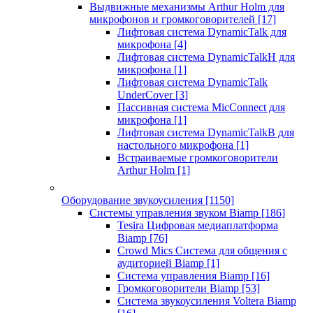
Выдвижные механизмы Arthur Holm для
микрофонов и громкоговорителей
[17]
Лифтовая система DynamicTalk для
микрофона
[4]
Лифтовая система DynamicTalkH для
микрофона
[1]
Лифтовая система DynamicTalk
UnderCover
[3]
Пассивная система MicConnect для
микрофона
[1]
Лифтовая система DynamicTalkB для
настольного микрофона
[1]
Встраиваемые громкоговорители
Arthur Holm
[1]
Оборудование звукоусиления
[1150]
Системы управления звуком Biamp
[186]
Tesira Цифровая медиаплатформа
Biamp
[76]
Crowd Mics Система для общения с
аудиторией Biamp
[1]
Система управления Biamp
[16]
Громкоговорители Biamp
[53]
Система звукоусиления Voltera Biamp