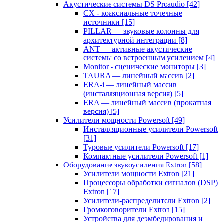
Акустические системы DS Proaudio
[42]
CX - коаксиальные точечные
источники
[15]
PILLAR — звуковые колонны для
архитектурной интеграции
[8]
ANT — активные акустические
системы со встроенным усилением
[4]
Monitor - сценические мониторы
[3]
TAURA — линейный массив
[2]
ERA-i — линейный массив
(инсталляционная версия)
[5]
ERA — линейный массив (прокатная
версия)
[5]
Усилители мощности Powersoft
[49]
Инсталляционные усилители Powersoft
[31]
Туровые усилители Powersoft
[17]
Компактные усилители Powersoft
[1]
Оборудование звукоусиления Extron
[58]
Усилители мощности Extron
[21]
Процессоры обработки сигналов (DSP)
Extron
[17]
Усилители-распределители Extron
[2]
Громкоговорители Extron
[15]
Устройства для деэмбедирования и