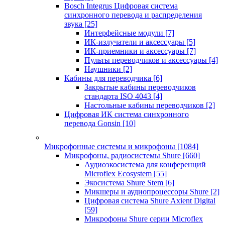
Bosch Integrus Цифровая система
синхронного перевода и распределения
звука
[25]
Интерфейсные модули
[7]
ИК-излучатели и аксессуары
[5]
ИК-приемники и аксессуары
[7]
Пульты переводчиков и аксессуары
[4]
Наушники
[2]
Кабины для переводчика
[6]
Закрытые кабины переводчиков
стандарта ISO 4043
[4]
Настольные кабины переводчиков
[2]
Цифровая ИК система синхронного
перевода Gonsin
[10]
Микрофонные системы и микрофоны
[1084]
Микрофоны, радиосистемы Shure
[660]
Аудиоэкосистема для конференций
Microflex Ecosystem
[55]
Экосистема Shure Stem
[6]
Микшеры и аудиопроцессоры Shure
[2]
Цифровая система Shure Axient Digital
[59]
Микрофоны Shure серии Microflex