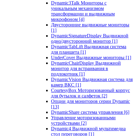
Dynamic3Talk Мониторы с
уникальным механизмом
трансформации и выдвижным
микрофоном
[4]
Двусторонние выдвижные мониторы
[1]
DynamicSignatureDisplay Выдвижной
одно/двусторонний монитор
[1]
DynamicTabLift Выдвижная система
для планшета
[1]
UnderCover Выдвижные мониторы
[1]
DynamicChairDisplay Выдвижной
монитор для встраивания в
подлокотник
[1]
DynamicVision Выдвижная система для
камер ВКС
[1]
CourtesyBox Моторизованный корпус
для бутылок и салфеток
[2]
Опции для мониторов серии Dynamic
[13]
DynamicShare система управления
[6]
Управление моторизованными
устройствами
[2]
Dynamic4 Выдвижной мультимедиа
стол переговоров
[1]