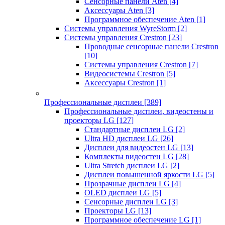
Сенсорные панели Aten
[4]
Аксессуары Aten
[3]
Программное обеспечение Aten
[1]
Системы управления WyreStorm
[2]
Системы управления Crestron
[23]
Проводные сенсорные панели Crestron
[10]
Системы управления Crestron
[7]
Видеосистемы Crestron
[5]
Аксессуары Crestron
[1]
Профессиональные дисплеи
[389]
Профессиональные дисплеи, видеостены и
проекторы LG
[127]
Стандартные дисплеи LG
[2]
Ultra HD дисплеи LG
[26]
Дисплеи для видеостен LG
[13]
Комплекты видеостен LG
[28]
Ultra Stretch дисплеи LG
[2]
Дисплеи повышенной яркости LG
[5]
Прозрачные дисплеи LG
[4]
OLED дисплеи LG
[5]
Сенсорные дисплеи LG
[3]
Проекторы LG
[13]
Программное обеспечение LG
[1]