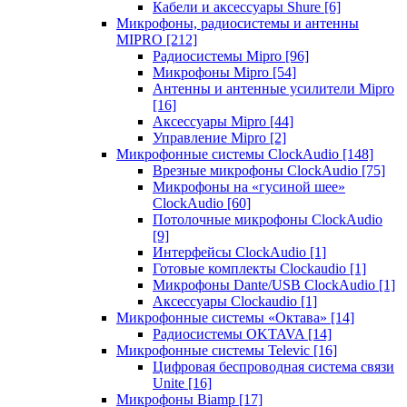
Кабели и аксессуары Shure
[6]
Микрофоны, радиосистемы и антенны
MIPRO
[212]
Радиосистемы Mipro
[96]
Микрофоны Mipro
[54]
Антенны и антенные усилители Mipro
[16]
Аксессуары Mipro
[44]
Управление Mipro
[2]
Микрофонные системы ClockAudio
[148]
Врезные микрофоны ClockAudio
[75]
Микрофоны на «гусиной шее»
ClockAudio
[60]
Потолочные микрофоны ClockAudio
[9]
Интерфейсы ClockAudio
[1]
Готовые комплекты Clockaudio
[1]
Микрофоны Dante/USB ClockAudio
[1]
Аксессуары Clockaudio
[1]
Микрофонные системы «Октава»
[14]
Радиосистемы OKTAVA
[14]
Микрофонные системы Televic
[16]
Цифровая беспроводная система связи
Unite
[16]
Микрофоны Biamp
[17]