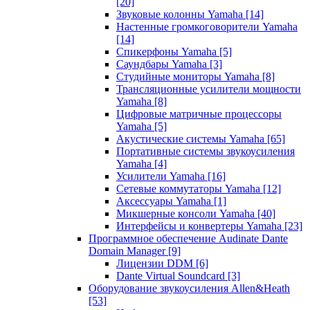
[20]
Звуковые колонны Yamaha
[14]
Настенные громкоговорители Yamaha
[14]
Спикерфоны Yamaha
[5]
Саундбары Yamaha
[3]
Студийные мониторы Yamaha
[8]
Трансляционные усилители мощности
Yamaha
[8]
Цифровые матричные процессоры
Yamaha
[5]
Акустические системы Yamaha
[65]
Портативные системы звукоусиления
Yamaha
[4]
Усилители Yamaha
[16]
Сетевые коммутаторы Yamaha
[12]
Аксессуары Yamaha
[1]
Микшерные консоли Yamaha
[40]
Интерфейсы и конвертеры Yamaha
[23]
Программное обеспечение Audinate Dante
Domain Manager
[9]
Лицензии DDM
[6]
Dante Virtual Soundcard
[3]
Оборудование звукоусиления Allen&Heath
[53]