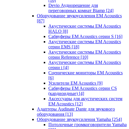
[16]
Devio Аудиорешение для
переговорных комнат Biamp
[24]
Оборудование звукоусиления EM Acoustics
[87]
Акустические системы EM Acoustics
HALO
[8]
Сабвуферы EM Acoustics серии S
[16]
Акустические системы EM Acoustics
серии EMS
[18]
Акустические системы EM Acoustics
серии Reference
[10]
Акустические системы EM Acoustics
серии i
[4]
Сценические мониторы EM Acoustics
[6]
Усилители EM Acoustics
[9]
Сабвуферы EM Acoustics серии CS
(кардиоидные)
[4]
Аксессуары для акустических систем
EM Acoustics
[12]
Адаптеры Audinate Dante для звукового
оборудования
[13]
Оборудование звукоусиления Yamaha
[254]
Потолочные громкоговорители Yamaha