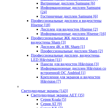
Витринные дисплеи Sumsung
[6]
Информационные дисплеи Samsung
[24]
Гостиничные дисплеи Samsung
[6]
Профессиональные дисплеи и видеостены
Hisense
[18]
Дисплеи для видеостен Hisense
[2]
Информационные дисплеи Hisense
[16]
Профессиональные ЖК дисплеи и
видеостены Sharp
[3]
Дисплеи 4K и 8K Sharp
[1]
Профессиональные дисплеи Sharp
[2]
Профессиональные дисплеи, видеостены,
LED Hikvision
[11]
Панели для видеостен Hikvision
[3]
Информационные дисплеи Hikvision со
встроенной ОС Andriod
[1]
Крепления для экранов и видеостен
Hikvision
[7]
Светодиодные экраны
[143]
Светодиодные экраны AET
[35]
Cерия Koala
[5]
Серия AT
[9]