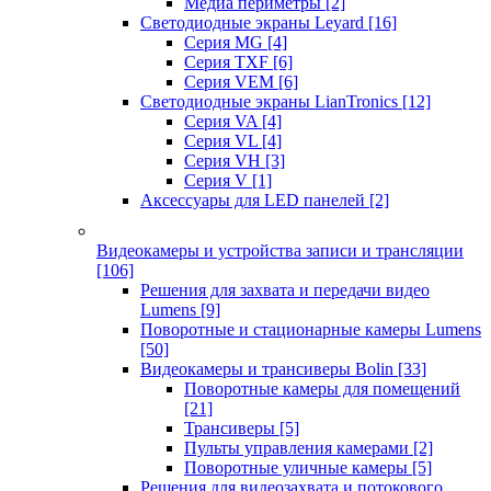
Медиа периметры
[2]
Светодиодные экраны Leyard
[16]
Серия MG
[4]
Серия TXF
[6]
Серия VEM
[6]
Светодиодные экраны LianTronics
[12]
Серия VA
[4]
Серия VL
[4]
Серия VH
[3]
Серия V
[1]
Аксессуары для LED панелей
[2]
Видеокамеры и устройства записи и трансляции
[106]
Решения для захвата и передачи видео
Lumens
[9]
Поворотные и стационарные камеры Lumens
[50]
Видеокамеры и трансиверы Bolin
[33]
Поворотные камеры для помещений
[21]
Трансиверы
[5]
Пульты управления камерами
[2]
Поворотные уличные камеры
[5]
Решения для видеозахвата и потокового