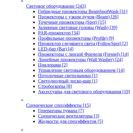
Световое оборудование
[243]
Гибридные прожекторы BeamSpotWash
[31]
Прожекторы с узким лучом (Beam)
[26]
Точечные прожекторы (Spot)
[15]
Заливные световые головы (Wash)
[39]
PAR-прожектор
[34]
Профильные прожекторы (Profile)
[9]
Прожектор следящего света (FollowSpot)
[2]
LED-бар (Bar)
[4]
Прожекторы с линзой Френеля (Fresnel)
[14]
Линейные прожекторы (Wall Washer)
[24]
Циклорама
[2]
Управление световым оборудованием
[14]
Потолочные светильники
[1]
Светодиодный диско-шар
[1]
Стробоскопы
[8]
Аксессуары для светового оборудования
[19]
Сценические спецэффекты
[15]
Генераторы тумана
[7]
Сценические вентиляторы
[3]
Жидкости для спецэффектов
[5]