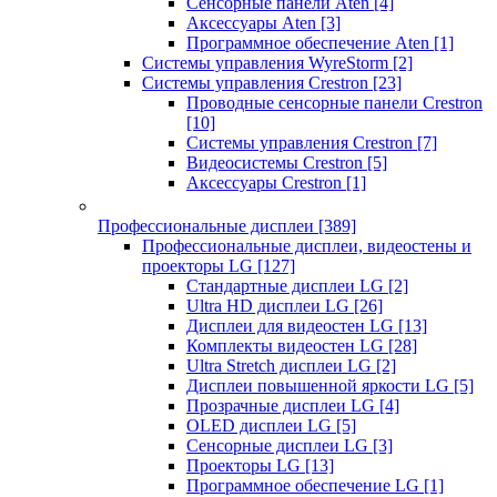
Сенсорные панели Aten
[4]
Аксессуары Aten
[3]
Программное обеспечение Aten
[1]
Системы управления WyreStorm
[2]
Системы управления Crestron
[23]
Проводные сенсорные панели Crestron
[10]
Системы управления Crestron
[7]
Видеосистемы Crestron
[5]
Аксессуары Crestron
[1]
Профессиональные дисплеи
[389]
Профессиональные дисплеи, видеостены и
проекторы LG
[127]
Стандартные дисплеи LG
[2]
Ultra HD дисплеи LG
[26]
Дисплеи для видеостен LG
[13]
Комплекты видеостен LG
[28]
Ultra Stretch дисплеи LG
[2]
Дисплеи повышенной яркости LG
[5]
Прозрачные дисплеи LG
[4]
OLED дисплеи LG
[5]
Сенсорные дисплеи LG
[3]
Проекторы LG
[13]
Программное обеспечение LG
[1]