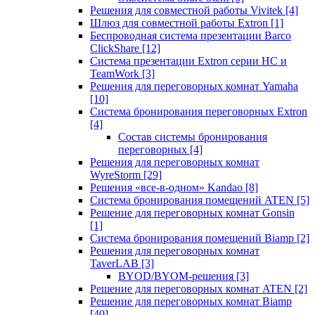
Решения для совместной работы Vivitek
[4]
Шлюз для совместной работы Extron
[1]
Беспроводная система презентации Barco
ClickShare
[12]
Система презентации Extron серии HC и
TeamWork
[3]
Решения для переговорных комнат Yamaha
[10]
Система бронирования переговорных Extron
[4]
Состав системы бронирования
переговорных
[4]
Решения для переговорных комнат
WyreStorm
[29]
Решения «все-в-одном» Kandao
[8]
Система бронирования помещений ATEN
[5]
Решение для переговорных комнат Gonsin
[1]
Система бронирования помещений Biamp
[2]
Решения для переговорных комнат
TaverLAB
[3]
BYOD/BYOM-решения
[3]
Решение для переговорных комнат ATEN
[2]
Решение для переговорных комнат Biamp
[40]