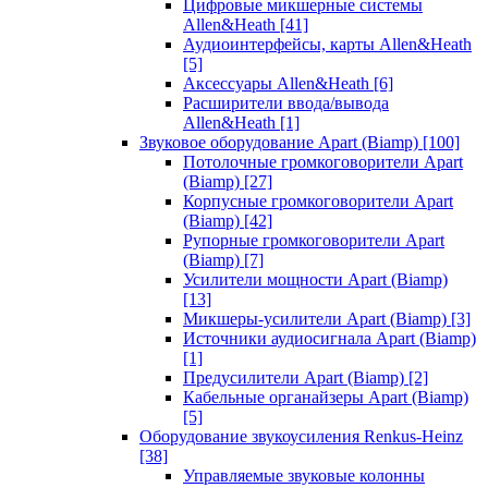
Цифровые микшерные системы
Allen&Heath
[41]
Аудиоинтерфейсы, карты Allen&Heath
[5]
Аксессуары Allen&Heath
[6]
Расширители ввода/вывода
Allen&Heath
[1]
Звуковое оборудование Apart (Biamp)
[100]
Потолочные громкоговорители Apart
(Biamp)
[27]
Корпусные громкоговорители Apart
(Biamp)
[42]
Рупорные громкоговорители Apart
(Biamp)
[7]
Усилители мощности Apart (Biamp)
[13]
Микшеры-усилители Apart (Biamp)
[3]
Источники аудиосигнала Apart (Biamp)
[1]
Предусилители Apart (Biamp)
[2]
Кабельные органайзеры Apart (Biamp)
[5]
Оборудование звукоусиления Renkus-Heinz
[38]
Управляемые звуковые колонны