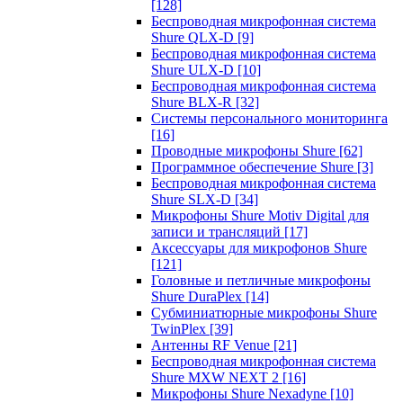
[128]
Беспроводная микрофонная система
Shure QLX-D
[9]
Беспроводная микрофонная система
Shure ULX-D
[10]
Беспроводная микрофонная система
Shure BLX-R
[32]
Системы персонального мониторинга
[16]
Проводные микрофоны Shure
[62]
Программное обеспечение Shure
[3]
Беспроводная микрофонная система
Shure SLX-D
[34]
Микрофоны Shure Motiv Digital для
записи и трансляций
[17]
Аксессуары для микрофонов Shure
[121]
Головные и петличные микрофоны
Shure DuraPlex
[14]
Субминиатюрные микрофоны Shure
TwinPlex
[39]
Антенны RF Venue
[21]
Беспроводная микрофонная система
Shure MXW NEXT 2
[16]
Микрофоны Shure Nexadyne
[10]