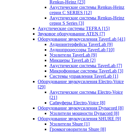
Renkus-Heinz
[23]
Акустические системы Renkus-Heinz
серии C SERIES
[12]
Акустические системы Renkus-Heinz
серии S Series
[3]
Акустические системы TEFRA
[15]
Звуковое оборудование ATEN
[7]
Оборудование звукоусиления TaverLab
[41]
Аудиоинтерфейсы TaverLab
[9]
Аудиопроцессоры TaverLab
[10]
Усилители TaverLab
[9]
Микшеры TaverLab
[2]
Акустические системы TaverLab
[7]
Микрофонные системы TaverLab
[3]
Системы управления TaverLab
[1]
Оборудование звукоусиления Electro-Voice
[29]
Акустические системы Electro-Voice
[21]
Сабвуферы Electro-Voice
[8]
Оборудование звукоусиления Dynacord
[8]
Усилители мощности Dynacord
[8]
Оборудование звукоусиления SHURE
[9]
Усилители Shure
[1]
Громкоговорители Shure
[8]