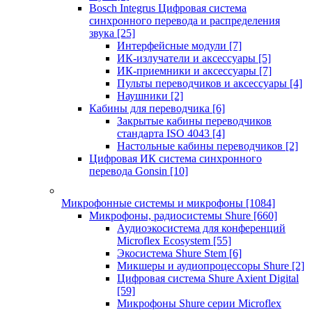
Bosch Integrus Цифровая система
синхронного перевода и распределения
звука
[25]
Интерфейсные модули
[7]
ИК-излучатели и аксессуары
[5]
ИК-приемники и аксессуары
[7]
Пульты переводчиков и аксессуары
[4]
Наушники
[2]
Кабины для переводчика
[6]
Закрытые кабины переводчиков
стандарта ISO 4043
[4]
Настольные кабины переводчиков
[2]
Цифровая ИК система синхронного
перевода Gonsin
[10]
Микрофонные системы и микрофоны
[1084]
Микрофоны, радиосистемы Shure
[660]
Аудиоэкосистема для конференций
Microflex Ecosystem
[55]
Экосистема Shure Stem
[6]
Микшеры и аудиопроцессоры Shure
[2]
Цифровая система Shure Axient Digital
[59]
Микрофоны Shure серии Microflex