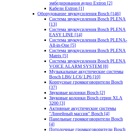
эмбедирования аудио Extron
[2]
Кабели Extron
[1]
Оборудование звукоусиления Bosch
[146]
Система звукоусиления Bosch PLENA
[13]
Система звукоусиления Bosch PLENA
EASY LINE
[14]
Система звукоусиления Bosch PLENA-
All-in-One
[5]
Система звукоусиления Bosch PLENA
Matrix
[5]
Система звукоусиления Bosch PLENA
VOICE ALARM SYSTEM
[8]
Музыкальные акустические системы
Bosch LB6/ LC6/ LP6
[10]
Корпусные громкоговорители Bosch
[37]
Звуковые колонки Bosch
[2]
Звуковые колонки Bosch серии XLA
3200
[3]
Активные акустические системы
"Линейный массив" Bosch
[4]
Панельные громкоговорители Bosch
[4]
Потолочные громкоговорители Bosch