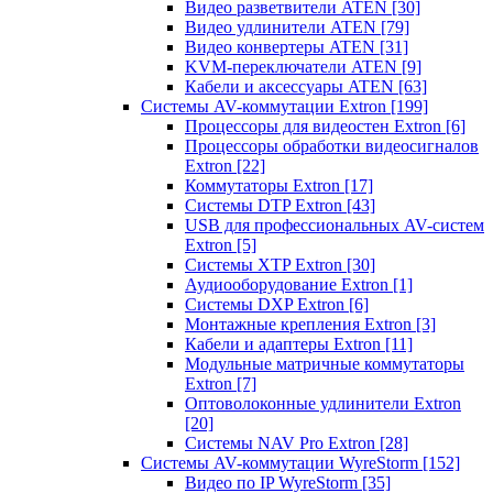
Видео разветвители ATEN
[30]
Видео удлинители ATEN
[79]
Видео конвертеры ATEN
[31]
KVM-переключатели ATEN
[9]
Кабели и аксессуары ATEN
[63]
Системы AV-коммутации Extron
[199]
Процессоры для видеостен Extron
[6]
Процессоры обработки видеосигналов
Extron
[22]
Коммутаторы Extron
[17]
Системы DTP Extron
[43]
USB для профессиональных AV-систем
Extron
[5]
Системы XTP Extron
[30]
Аудиооборудование Extron
[1]
Системы DXP Extron
[6]
Монтажные крепления Extron
[3]
Кабели и адаптеры Extron
[11]
Модульные матричные коммутаторы
Extron
[7]
Оптоволоконные удлинители Extron
[20]
Системы NAV Pro Extron
[28]
Системы AV-коммутации WyreStorm
[152]
Видео по IP WyreStorm
[35]