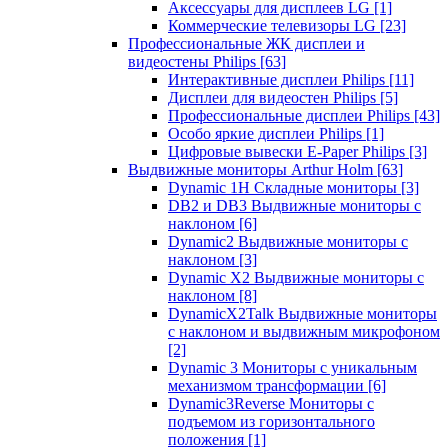
Аксессуары для дисплеев LG
[1]
Коммерческие телевизоры LG
[23]
Профессиональные ЖК дисплеи и
видеостены Philips
[63]
Интерактивные дисплеи Philips
[11]
Дисплеи для видеостен Philips
[5]
Профессиональные дисплеи Philips
[43]
Особо яркие дисплеи Philips
[1]
Цифровые вывески E-Paper Philips
[3]
Выдвижные мониторы Arthur Holm
[63]
Dynamic 1Н Складные мониторы
[3]
DB2 и DB3 Выдвижные мониторы с
наклоном
[6]
Dynamic2 Выдвижные мониторы с
наклоном
[3]
Dynamic X2 Выдвижные мониторы с
наклоном
[8]
DynamicX2Talk Выдвижные мониторы
с наклоном и выдвижным микрофоном
[2]
Dynamic 3 Мониторы с уникальным
механизмом трансформации
[6]
Dynamic3Reverse Мониторы с
подъемом из горизонтального
положения
[1]