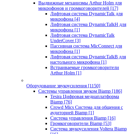
Выдвижные механизмы Arthur Holm для
микрофонов и громкоговорителей
[17]
Лифтовая система DynamicTalk для
микрофона
[4]
Лифтовая система DynamicTalkH для
микрофона
[1]
Лифтовая система DynamicTalk
UnderCover
[3]
Пассивная система MicConnect для
микрофона
[1]
Лифтовая система DynamicTalkB для
настольного микрофона
[1]
Встраиваемые громкоговорители
Arthur Holm
[1]
Оборудование звукоусиления
[1150]
Системы управления звуком Biamp
[186]
Tesira Цифровая медиаплатформа
Biamp
[76]
Crowd Mics Система для общения с
аудиторией Biamp
[1]
Система управления Biamp
[16]
Громкоговорители Biamp
[53]
Система звукоусиления Voltera Biamp