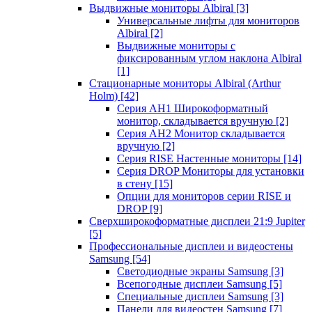
Выдвижные мониторы Albiral
[3]
Универсальные лифты для мониторов
Albiral
[2]
Выдвижные мониторы с
фиксированным углом наклона Albiral
[1]
Стационарные мониторы Albiral (Arthur
Holm)
[42]
Серия AH1 Широкоформатный
монитор, складывается вручную
[2]
Серия AH2 Монитор складывается
вручную
[2]
Серия RISE Настенные мониторы
[14]
Серия DROP Мониторы для установки
в стену
[15]
Опции для мониторов серии RISE и
DROP
[9]
Сверхширокоформатные дисплеи 21:9 Jupiter
[5]
Профессиональные дисплеи и видеостены
Samsung
[54]
Светодиодные экраны Samsung
[3]
Всепогодные дисплеи Samsung
[5]
Специальные дисплеи Samsung
[3]
Панели для видеостен Samsung
[7]