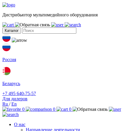
Дистрибьютор мультимедийного оборудования
Каталог
Россия
Беларусь
+7 495 640-75-57
Для дилеров
Ru
/
En
0
0
0
О нас
Направление деятельности