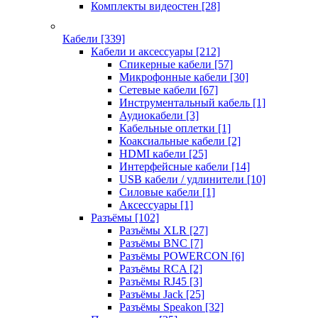
Комплекты видеостен
[28]
Кабели
[339]
Кабели и аксессуары
[212]
Спикерные кабели
[57]
Микрофонные кабели
[30]
Сетевые кабели
[67]
Инструментальный кабель
[1]
Аудиокабели
[3]
Кабельные оплетки
[1]
Коаксиальные кабели
[2]
HDMI кабели
[25]
Интерфейсные кабели
[14]
USB кабели / удлинители
[10]
Силовые кабели
[1]
Аксессуары
[1]
Разъёмы
[102]
Разъёмы XLR
[27]
Разъёмы BNC
[7]
Разъёмы POWERCON
[6]
Разъёмы RCA
[2]
Разъёмы RJ45
[3]
Разъёмы Jack
[25]
Разъёмы Speakon
[32]