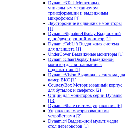
Dynamic3Talk Мониторы с
уникальным механизмом
трансформации и выдвижным
микрофоном
[4]
Двусторонние выдвижные мониторы
[1]
DynamicSignatureDisplay Выдвижной
одно/двусторонний монитор
[1]
DynamicTabLift Выдвижная система
для планшета
[1]
UnderCover Выдвижные мониторы
[1]
DynamicChairDisplay Выдвижной
монитор для встраивания в
подлокотник
[1]
DynamicVision Выдвижная система для
камер ВКС
[1]
CourtesyBox Моторизованный корпус
для бутылок и салфеток
[2]
Опции для мониторов серии Dynamic
[13]
DynamicShare система управления
[6]
Управление моторизованными
устройствами
[2]
Dynamic4 Выдвижной мультимедиа
стол переговоров
[1]