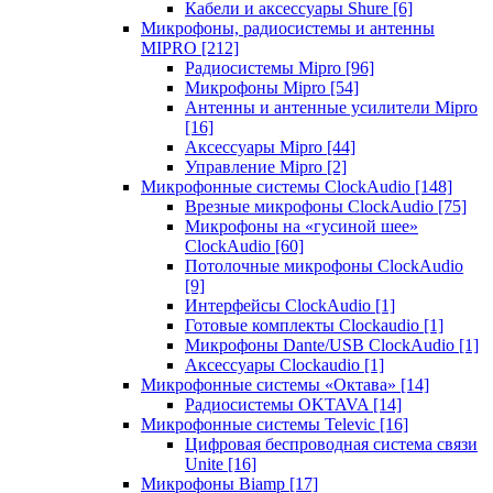
Кабели и аксессуары Shure
[6]
Микрофоны, радиосистемы и антенны
MIPRO
[212]
Радиосистемы Mipro
[96]
Микрофоны Mipro
[54]
Антенны и антенные усилители Mipro
[16]
Аксессуары Mipro
[44]
Управление Mipro
[2]
Микрофонные системы ClockAudio
[148]
Врезные микрофоны ClockAudio
[75]
Микрофоны на «гусиной шее»
ClockAudio
[60]
Потолочные микрофоны ClockAudio
[9]
Интерфейсы ClockAudio
[1]
Готовые комплекты Clockaudio
[1]
Микрофоны Dante/USB ClockAudio
[1]
Аксессуары Clockaudio
[1]
Микрофонные системы «Октава»
[14]
Радиосистемы OKTAVA
[14]
Микрофонные системы Televic
[16]
Цифровая беспроводная система связи
Unite
[16]
Микрофоны Biamp
[17]