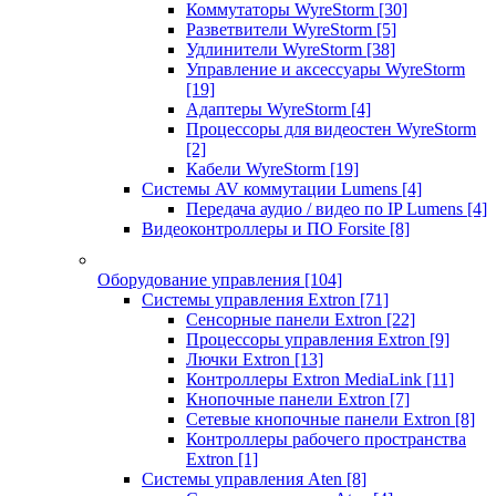
Коммутаторы WyreStorm
[30]
Разветвители WyreStorm
[5]
Удлинители WyreStorm
[38]
Управление и аксессуары WyreStorm
[19]
Адаптеры WyreStorm
[4]
Процессоры для видеостен WyreStorm
[2]
Кабели WyreStorm
[19]
Системы AV коммутации Lumens
[4]
Передача аудио / видео по IP Lumens
[4]
Видеоконтроллеры и ПО Forsite
[8]
Оборудование управления
[104]
Системы управления Extron
[71]
Сенсорные панели Extron
[22]
Процессоры управления Extron
[9]
Лючки Extron
[13]
Контроллеры Extron MediaLink
[11]
Кнопочные панели Extron
[7]
Сетевые кнопочные панели Extron
[8]
Контроллеры рабочего пространства
Extron
[1]
Системы управления Aten
[8]