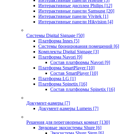
Интерактивные панели Hisense
[3]
Интерактивные дисплеи Philips
[12]
Интерактивные панели Samsung
[20]
Интерактивные панели Vivitek
[1]
Интерактивные панели Hikvision
[4]
Системы Digital Signage
[50]
Платформа Innes
[5]
Системы бронирования помещений
[6]
Комплекты Digital Signage
[3]
Платформа Navori
[9]
Состав платформы Navori
[9]
Платформа SmartPlayer
[10]
Состав SmartPlayer
[10]
Платформа LG
[1]
Платформа Spinetix
[16]
Состав платформы Spinetix
[16]
Документ-камеры
[7]
Документ-камеры Lumens
[7]
Решения для переговорных комнат
[130]
Звуковые экосистемы Shure
[6]
Экосистема Shure Stem
[6]