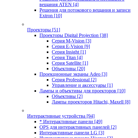
вещания ATEN
[4]
Решения для потокового вещания и записи
Extron
[10]
Проекторы
[51]
Проекторы Digital Projection
[38]
Серия M-Vision
[3]
Серия E-Vision
[9]
Серия Insight
[1]
Серия Titan
[4]
Серия Satellite
[1]
Объективы
[20]
Проекционные экраны Adeo
[3]
Серия Professional
[2]
Управление и аксессуары
[1]
Лампы и объективы для проекторов
[10]
Объективы
[2]
Лампы проекторов Hitachi, Maxell
[8]
Интерактивные устройства
[94]
* Интерактивные панели
[49]
OPS для интерактивных панелей
[2]
Интерактивные панели LG
[3]