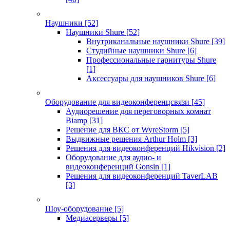
Наушники
[52]
Наушники Shure
[52]
Внутриканальные наушники Shure
[39]
Студийные наушники Shure
[6]
Профессиональные гарнитуры Shure
[1]
Аксессуары для наушников Shure
[6]
Оборудование для видеоконференцсвязи
[45]
Аудиорешение для переговорных комнат
Biamp
[31]
Решение для ВКС от WyreStorm
[5]
Выдвижные решения Arthur Holm
[3]
Решения для видеоконференций Hikvision
[2]
Оборудование для аудио- и
видеоконференций Gonsin
[1]
Решения для видеоконференций TaverLAB
[3]
Шоу-оборудование
[5]
Медиасерверы
[5]