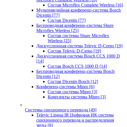
Состав Microflex Complete Wireless
[16]
Мультимедийная конференц-система Bosch
Dicentis
[77]
Состав Dicentis
[77]
Беспроводная конференц-система Shure
Microflex Wireless
[25]
Состав системы Shure Microflex
Wireless
[25]
Дискуссионная система Televic D-Cerno
[19]
Состав Televic D-Cerno
[19]
Дискуссионная система Bosch CCS 1000 D
[14]
Состав Bosch CCS 1000 D
[14]
Беспроводная конференц-система Bosch
Dicentis
[12]
Состав Dicentis Bosch
[12]
Конференц-системы Mipro
[6]
Состав системы Mipro
[3]
Комплекты системы Mipro
[3]
Системы синхронного перевода
[49]
Televic Lingua IR Цифровая ИК система
синхронного перевода и распределения
звука
[8]