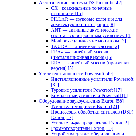
Акустические системы DS Proaudio
[42]
CX - коаксиальные точечные
источники
[15]
PILLAR — звуковые колонны для
архитектурной интеграции
[8]
ANT — активные акустические
системы со встроенным усилением
[4]
Monitor - сценические мониторы
[3]
TAURA — линейный массив
[2]
ERA-i — линейный массив
(инсталляционная версия)
[5]
ERA — линейный массив (прокатная
версия)
[5]
Усилители мощности Powersoft
[49]
Инсталляционные усилители Powersoft
[31]
Туровые усилители Powersoft
[17]
Компактные усилители Powersoft
[1]
Оборудование звукоусиления Extron
[58]
Усилители мощности Extron
[21]
Процессоры обработки сигналов (DSP)
Extron
[17]
Усилители-распределители Extron
[2]
Громкоговорители Extron
[15]
Устройства для деэмбедирования и