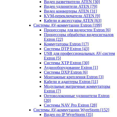
Видео разветвители ATEN
[30]
Видео удлинители ATEN
[79]
Видео конвертеры ATEN
[31]
KVM-переключатели ATEN
[9]
Кабели и аксессуары ATEN
[63]
Системы AV-коммутации Extron
[199]
Процессоры для видеостен Extron
[6]
Процессоры обработки видеосигналов
Extron
[22]
Коммутаторы Extron
[17]
Системы DTP Extron
[43]
USB для профессиональных AV-систем
Extron
[5]
Системы XTP Extron
[30]
Аудиооборудование Extron
[1]
Системы DXP Extron
[6]
Монтажные крепления Extron
[3]
Кабели и адаптеры Extron
[11]
Модульные матричные коммутаторы
Extron
[7]
Оптоволоконные удлинители Extron
[20]
Системы NAV Pro Extron
[28]
Системы AV-коммутации WyreStorm
[152]
Видео по IP WyreStorm
[35]