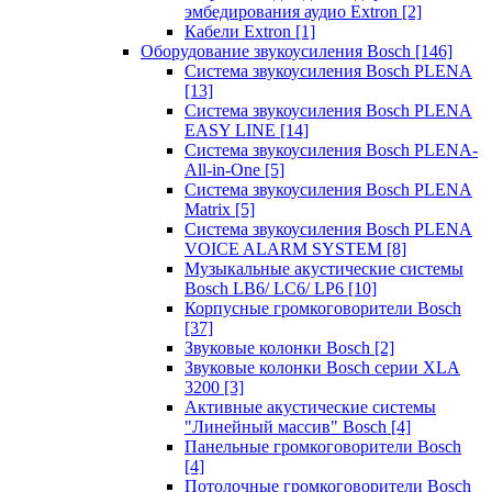
эмбедирования аудио Extron
[2]
Кабели Extron
[1]
Оборудование звукоусиления Bosch
[146]
Система звукоусиления Bosch PLENA
[13]
Система звукоусиления Bosch PLENA
EASY LINE
[14]
Система звукоусиления Bosch PLENA-
All-in-One
[5]
Система звукоусиления Bosch PLENA
Matrix
[5]
Система звукоусиления Bosch PLENA
VOICE ALARM SYSTEM
[8]
Музыкальные акустические системы
Bosch LB6/ LC6/ LP6
[10]
Корпусные громкоговорители Bosch
[37]
Звуковые колонки Bosch
[2]
Звуковые колонки Bosch серии XLA
3200
[3]
Активные акустические системы
"Линейный массив" Bosch
[4]
Панельные громкоговорители Bosch
[4]
Потолочные громкоговорители Bosch