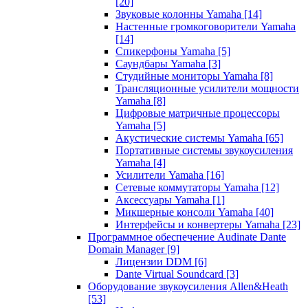
[20]
Звуковые колонны Yamaha
[14]
Настенные громкоговорители Yamaha
[14]
Спикерфоны Yamaha
[5]
Саундбары Yamaha
[3]
Студийные мониторы Yamaha
[8]
Трансляционные усилители мощности
Yamaha
[8]
Цифровые матричные процессоры
Yamaha
[5]
Акустические системы Yamaha
[65]
Портативные системы звукоусиления
Yamaha
[4]
Усилители Yamaha
[16]
Сетевые коммутаторы Yamaha
[12]
Аксессуары Yamaha
[1]
Микшерные консоли Yamaha
[40]
Интерфейсы и конвертеры Yamaha
[23]
Программное обеспечение Audinate Dante
Domain Manager
[9]
Лицензии DDM
[6]
Dante Virtual Soundcard
[3]
Оборудование звукоусиления Allen&Heath
[53]