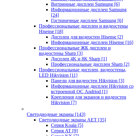
Витринные дисплеи Sumsung
[6]
Информационные дисплеи Samsung
[24]
Гостиничные дисплеи Samsung
[6]
Профессиональные дисплеи и видеостены
Hisense
[18]
Дисплеи для видеостен Hisense
[2]
Информационные дисплеи Hisense
[16]
Профессиональные ЖК дисплеи и
видеостены Sharp
[3]
Дисплеи 4K и 8K Sharp
[1]
Профессиональные дисплеи Sharp
[2]
Профессиональные дисплеи, видеостены,
LED Hikvision
[11]
Панели для видеостен Hikvision
[3]
Информационные дисплеи Hikvision со
встроенной ОС Andriod
[1]
Крепления для экранов и видеостен
Hikvision
[7]
Светодиодные экраны
[143]
Светодиодные экраны AET
[35]
Cерия Koala
[5]
Серия AT
[9]