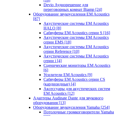
[16]
Devio Аудиорешение для
переговорных комнат Biamp
[24]
Оборудование звукоусиления EM Acoustics
[87]
Акустические системы EM Acoustics
HALO
[8]
Сабвуферы EM Acoustics серии S
[16]
Акустические системы EM Acoustics
серии EMS
[18]
Акустические системы EM Acoustics
серии Reference
[10]
Акустические системы EM Acoustics
серии i
[4]
Сценические мониторы EM Acoustics
[6]
Усилители EM Acoustics
[9]
Сабвуферы EM Acoustics серии CS
(кардиоидные)
[4]
Аксессуары для акустических систем
EM Acoustics
[12]
Адаптеры Audinate Dante для звукового
оборудования
[13]
Оборудование звукоусиления Yamaha
[254]
Потолочные громкоговорители Yamaha