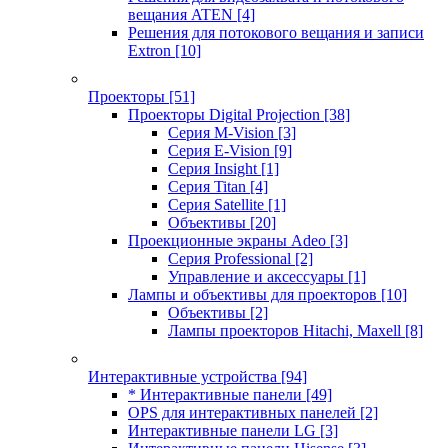
вещания ATEN
[4]
Решения для потокового вещания и записи
Extron
[10]
Проекторы
[51]
Проекторы Digital Projection
[38]
Серия M-Vision
[3]
Серия E-Vision
[9]
Серия Insight
[1]
Серия Titan
[4]
Серия Satellite
[1]
Объективы
[20]
Проекционные экраны Adeo
[3]
Серия Professional
[2]
Управление и аксессуары
[1]
Лампы и объективы для проекторов
[10]
Объективы
[2]
Лампы проекторов Hitachi, Maxell
[8]
Интерактивные устройства
[94]
* Интерактивные панели
[49]
OPS для интерактивных панелей
[2]
Интерактивные панели LG
[3]