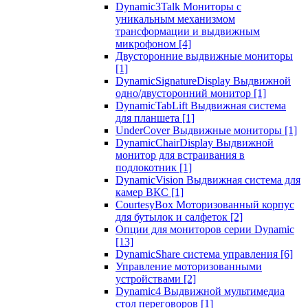
Dynamic3Talk Мониторы с
уникальным механизмом
трансформации и выдвижным
микрофоном
[4]
Двусторонние выдвижные мониторы
[1]
DynamicSignatureDisplay Выдвижной
одно/двусторонний монитор
[1]
DynamicTabLift Выдвижная система
для планшета
[1]
UnderCover Выдвижные мониторы
[1]
DynamicChairDisplay Выдвижной
монитор для встраивания в
подлокотник
[1]
DynamicVision Выдвижная система для
камер ВКС
[1]
CourtesyBox Моторизованный корпус
для бутылок и салфеток
[2]
Опции для мониторов серии Dynamic
[13]
DynamicShare система управления
[6]
Управление моторизованными
устройствами
[2]
Dynamic4 Выдвижной мультимедиа
стол переговоров
[1]