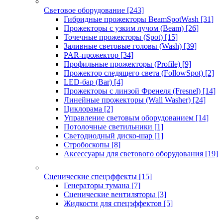
Световое оборудование
[243]
Гибридные прожекторы BeamSpotWash
[31]
Прожекторы с узким лучом (Beam)
[26]
Точечные прожекторы (Spot)
[15]
Заливные световые головы (Wash)
[39]
PAR-прожектор
[34]
Профильные прожекторы (Profile)
[9]
Прожектор следящего света (FollowSpot)
[2]
LED-бар (Bar)
[4]
Прожекторы с линзой Френеля (Fresnel)
[14]
Линейные прожекторы (Wall Washer)
[24]
Циклорама
[2]
Управление световым оборудованием
[14]
Потолочные светильники
[1]
Светодиодный диско-шар
[1]
Стробоскопы
[8]
Аксессуары для светового оборудования
[19]
Сценические спецэффекты
[15]
Генераторы тумана
[7]
Сценические вентиляторы
[3]
Жидкости для спецэффектов
[5]