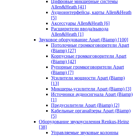
Цифровые микшерные системы
Allen&Heath
[41]
Аудиоинтерфейсы, карты Allen&Heath
[5]
Аксессуары Allen&Heath
[6]
Расширители ввода/вывода
Allen&Heath
[1]
Звуковое оборудование Apart (Biamp)
[100]
Потолочные громкоговорители Apart
(Biamp)
[27]
Корпусные громкоговорители Apart
(Biamp)
[42]
Рупорные громкоговорители Apart
(Biamp)
[7]
Усилители мощности Apart (Biamp)
[13]
Микшеры-усилители Apart (Biamp)
[3]
Источники аудиосигнала Apart (Biamp)
[1]
Предусилители Apart (Biamp)
[2]
Кабельные органайзеры Apart (Biamp)
[5]
Оборудование звукоусиления Renkus-Heinz
[38]
Управляемые звуковые колонны