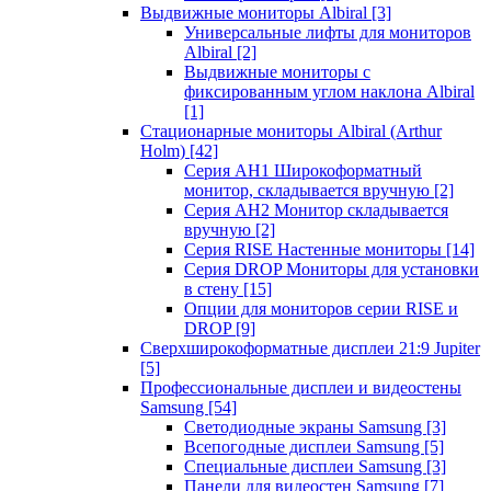
Выдвижные мониторы Albiral
[3]
Универсальные лифты для мониторов
Albiral
[2]
Выдвижные мониторы с
фиксированным углом наклона Albiral
[1]
Стационарные мониторы Albiral (Arthur
Holm)
[42]
Серия AH1 Широкоформатный
монитор, складывается вручную
[2]
Серия AH2 Монитор складывается
вручную
[2]
Серия RISE Настенные мониторы
[14]
Серия DROP Мониторы для установки
в стену
[15]
Опции для мониторов серии RISE и
DROP
[9]
Сверхширокоформатные дисплеи 21:9 Jupiter
[5]
Профессиональные дисплеи и видеостены
Samsung
[54]
Светодиодные экраны Samsung
[3]
Всепогодные дисплеи Samsung
[5]
Специальные дисплеи Samsung
[3]
Панели для видеостен Samsung
[7]