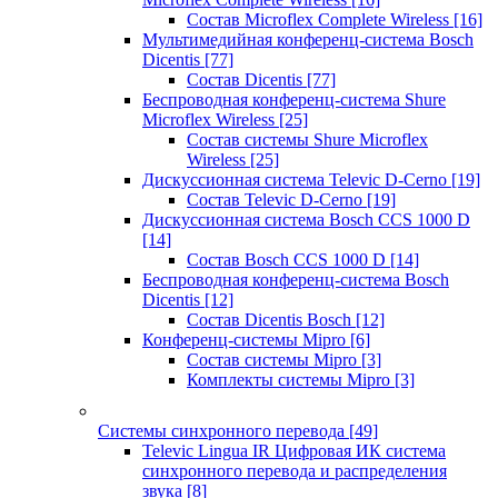
Состав Microflex Complete Wireless
[16]
Мультимедийная конференц-система Bosch
Dicentis
[77]
Состав Dicentis
[77]
Беспроводная конференц-система Shure
Microflex Wireless
[25]
Состав системы Shure Microflex
Wireless
[25]
Дискуссионная система Televic D-Cerno
[19]
Состав Televic D-Cerno
[19]
Дискуссионная система Bosch CCS 1000 D
[14]
Состав Bosch CCS 1000 D
[14]
Беспроводная конференц-система Bosch
Dicentis
[12]
Состав Dicentis Bosch
[12]
Конференц-системы Mipro
[6]
Состав системы Mipro
[3]
Комплекты системы Mipro
[3]
Системы синхронного перевода
[49]
Televic Lingua IR Цифровая ИК система
синхронного перевода и распределения
звука
[8]