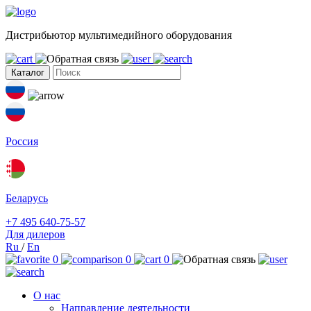
Дистрибьютор мультимедийного оборудования
Каталог
Россия
Беларусь
+7 495 640-75-57
Для дилеров
Ru
/
En
0
0
0
О нас
Направление деятельности