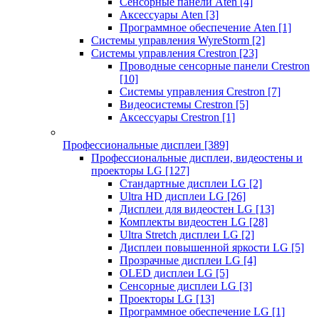
Сенсорные панели Aten
[4]
Аксессуары Aten
[3]
Программное обеспечение Aten
[1]
Системы управления WyreStorm
[2]
Системы управления Crestron
[23]
Проводные сенсорные панели Crestron
[10]
Системы управления Crestron
[7]
Видеосистемы Crestron
[5]
Аксессуары Crestron
[1]
Профессиональные дисплеи
[389]
Профессиональные дисплеи, видеостены и
проекторы LG
[127]
Стандартные дисплеи LG
[2]
Ultra HD дисплеи LG
[26]
Дисплеи для видеостен LG
[13]
Комплекты видеостен LG
[28]
Ultra Stretch дисплеи LG
[2]
Дисплеи повышенной яркости LG
[5]
Прозрачные дисплеи LG
[4]
OLED дисплеи LG
[5]
Сенсорные дисплеи LG
[3]
Проекторы LG
[13]
Программное обеспечение LG
[1]