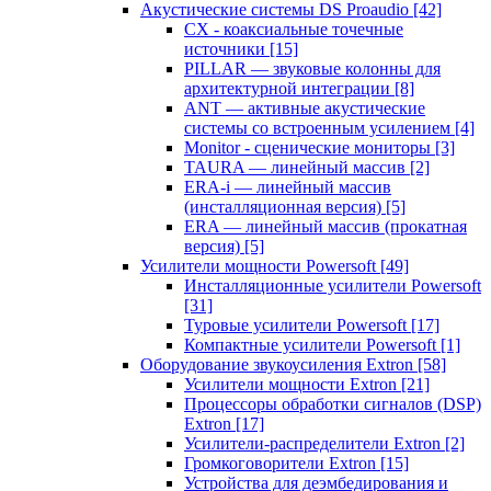
Акустические системы DS Proaudio
[42]
CX - коаксиальные точечные
источники
[15]
PILLAR — звуковые колонны для
архитектурной интеграции
[8]
ANT — активные акустические
системы со встроенным усилением
[4]
Monitor - сценические мониторы
[3]
TAURA — линейный массив
[2]
ERA-i — линейный массив
(инсталляционная версия)
[5]
ERA — линейный массив (прокатная
версия)
[5]
Усилители мощности Powersoft
[49]
Инсталляционные усилители Powersoft
[31]
Туровые усилители Powersoft
[17]
Компактные усилители Powersoft
[1]
Оборудование звукоусиления Extron
[58]
Усилители мощности Extron
[21]
Процессоры обработки сигналов (DSP)
Extron
[17]
Усилители-распределители Extron
[2]
Громкоговорители Extron
[15]
Устройства для деэмбедирования и