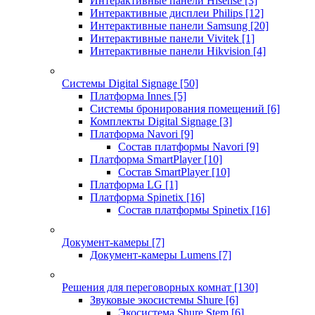
Интерактивные панели Hisense
[3]
Интерактивные дисплеи Philips
[12]
Интерактивные панели Samsung
[20]
Интерактивные панели Vivitek
[1]
Интерактивные панели Hikvision
[4]
Системы Digital Signage
[50]
Платформа Innes
[5]
Системы бронирования помещений
[6]
Комплекты Digital Signage
[3]
Платформа Navori
[9]
Состав платформы Navori
[9]
Платформа SmartPlayer
[10]
Состав SmartPlayer
[10]
Платформа LG
[1]
Платформа Spinetix
[16]
Состав платформы Spinetix
[16]
Документ-камеры
[7]
Документ-камеры Lumens
[7]
Решения для переговорных комнат
[130]
Звуковые экосистемы Shure
[6]
Экосистема Shure Stem
[6]