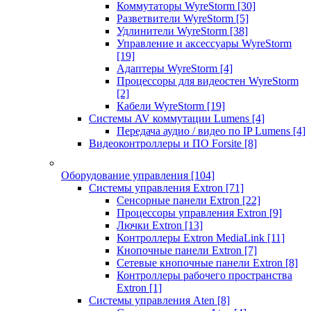
Коммутаторы WyreStorm
[30]
Разветвители WyreStorm
[5]
Удлинители WyreStorm
[38]
Управление и аксессуары WyreStorm
[19]
Адаптеры WyreStorm
[4]
Процессоры для видеостен WyreStorm
[2]
Кабели WyreStorm
[19]
Системы AV коммутации Lumens
[4]
Передача аудио / видео по IP Lumens
[4]
Видеоконтроллеры и ПО Forsite
[8]
Оборудование управления
[104]
Системы управления Extron
[71]
Сенсорные панели Extron
[22]
Процессоры управления Extron
[9]
Лючки Extron
[13]
Контроллеры Extron MediaLink
[11]
Кнопочные панели Extron
[7]
Сетевые кнопочные панели Extron
[8]
Контроллеры рабочего пространства
Extron
[1]
Системы управления Aten
[8]