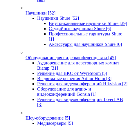
Наушники
[52]
Наушники Shure
[52]
Внутриканальные наушники Shure
[39]
Студийные наушники Shure
[6]
Профессиональные гарнитуры Shure
[1]
Аксессуары для наушников Shure
[6]
Оборудование для видеоконференцсвязи
[45]
Аудиорешение для переговорных комнат
Biamp
[31]
Решение для ВКС от WyreStorm
[5]
Выдвижные решения Arthur Holm
[3]
Решения для видеоконференций Hikvision
[2]
Оборудование для аудио- и
видеоконференций Gonsin
[1]
Решения для видеоконференций TaverLAB
[3]
Шоу-оборудование
[5]
Медиасерверы
[5]