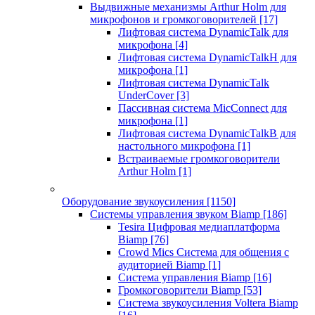
Выдвижные механизмы Arthur Holm для
микрофонов и громкоговорителей
[17]
Лифтовая система DynamicTalk для
микрофона
[4]
Лифтовая система DynamicTalkH для
микрофона
[1]
Лифтовая система DynamicTalk
UnderCover
[3]
Пассивная система MicConnect для
микрофона
[1]
Лифтовая система DynamicTalkB для
настольного микрофона
[1]
Встраиваемые громкоговорители
Arthur Holm
[1]
Оборудование звукоусиления
[1150]
Системы управления звуком Biamp
[186]
Tesira Цифровая медиаплатформа
Biamp
[76]
Crowd Mics Система для общения с
аудиторией Biamp
[1]
Система управления Biamp
[16]
Громкоговорители Biamp
[53]
Система звукоусиления Voltera Biamp