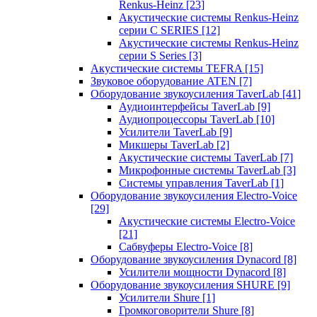
Renkus-Heinz
[23]
Акустические системы Renkus-Heinz
серии C SERIES
[12]
Акустические системы Renkus-Heinz
серии S Series
[3]
Акустические системы TEFRA
[15]
Звуковое оборудование ATEN
[7]
Оборудование звукоусиления TaverLab
[41]
Аудиоинтерфейсы TaverLab
[9]
Аудиопроцессоры TaverLab
[10]
Усилители TaverLab
[9]
Микшеры TaverLab
[2]
Акустические системы TaverLab
[7]
Микрофонные системы TaverLab
[3]
Системы управления TaverLab
[1]
Оборудование звукоусиления Electro-Voice
[29]
Акустические системы Electro-Voice
[21]
Сабвуферы Electro-Voice
[8]
Оборудование звукоусиления Dynacord
[8]
Усилители мощности Dynacord
[8]
Оборудование звукоусиления SHURE
[9]
Усилители Shure
[1]
Громкоговорители Shure
[8]