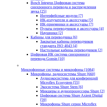
Bosch Integrus Цифровая система
синхронного перевода и распределения
звука
[25]
Интерфейсные модули
[7]
ИК-излучатели и аксессуары
[5]
ИК-приемники и аксессуары
[7]
Пульты переводчиков и аксессуары
[4]
Наушники
[2]
Кабины для переводчика
[6]
Закрытые кабины переводчиков
стандарта ISO 4043
[4]
Настольные кабины переводчиков
[2]
Цифровая ИК система синхронного
перевода Gonsin
[10]
Микрофонные системы и микрофоны
[1084]
Микрофоны, радиосистемы Shure
[660]
Аудиоэкосистема для конференций
Microflex Ecosystem
[55]
Экосистема Shure Stem
[6]
Микшеры и аудиопроцессоры Shure
[2]
Цифровая система Shure Axient Digital
[59]
Микрофоны Shure серии Microflex