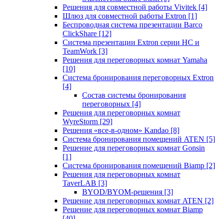
Решения для совместной работы Vivitek
[4]
Шлюз для совместной работы Extron
[1]
Беспроводная система презентации Barco
ClickShare
[12]
Система презентации Extron серии HC и
TeamWork
[3]
Решения для переговорных комнат Yamaha
[10]
Система бронирования переговорных Extron
[4]
Состав системы бронирования
переговорных
[4]
Решения для переговорных комнат
WyreStorm
[29]
Решения «все-в-одном» Kandao
[8]
Система бронирования помещений ATEN
[5]
Решение для переговорных комнат Gonsin
[1]
Система бронирования помещений Biamp
[2]
Решения для переговорных комнат
TaverLAB
[3]
BYOD/BYOM-решения
[3]
Решение для переговорных комнат ATEN
[2]
Решение для переговорных комнат Biamp
[40]