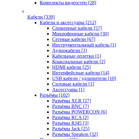
Комплекты видеостен
[28]
Кабели
[339]
Кабели и аксессуары
[212]
Спикерные кабели
[57]
Микрофонные кабели
[30]
Сетевые кабели
[67]
Инструментальный кабель
[1]
Аудиокабели
[3]
Кабельные оплетки
[1]
Коаксиальные кабели
[2]
HDMI кабели
[25]
Интерфейсные кабели
[14]
USB кабели / удлинители
[10]
Силовые кабели
[1]
Аксессуары
[1]
Разъёмы
[102]
Разъёмы XLR
[27]
Разъёмы BNC
[7]
Разъёмы POWERCON
[6]
Разъёмы RCA
[2]
Разъёмы RJ45
[3]
Разъёмы Jack
[25]
Разъёмы Speakon
[32]