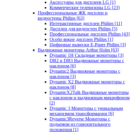
Аксессуары для дисплеев LG
[1]
Коммерческие телевизоры LG
[23]
Профессиональные ЖК дисплеи и
видеостены Philips
[63]
Интерактивные дисплеи Philips
[11]
Дисплеи для видеостен Philips
[5]
Профессиональные дисплеи Philips
[43]
Особо яркие дисплеи Philips
[1]
Цифровые вывески E-Paper Philips
[3]
Выдвижные мониторы Arthur Holm
[63]
Dynamic 1Н Складные мониторы
[3]
DB2 и DB3 Выдвижные мониторы с
наклоном
[6]
Dynamic2 Выдвижные мониторы с
наклоном
[3]
Dynamic X2 Выдвижные мониторы с
наклоном
[8]
DynamicX2Talk Выдвижные мониторы
с наклоном и выдвижным микрофоном
[2]
Dynamic 3 Мониторы с уникальным
механизмом трансформации
[6]
Dynamic3Reverse Мониторы с
подъемом из горизонтального
положения
[1]