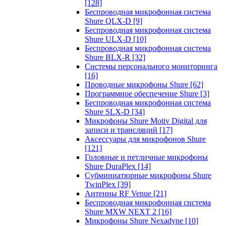
[128]
Беспроводная микрофонная система
Shure QLX-D
[9]
Беспроводная микрофонная система
Shure ULX-D
[10]
Беспроводная микрофонная система
Shure BLX-R
[32]
Системы персонального мониторинга
[16]
Проводные микрофоны Shure
[62]
Программное обеспечение Shure
[3]
Беспроводная микрофонная система
Shure SLX-D
[34]
Микрофоны Shure Motiv Digital для
записи и трансляций
[17]
Аксессуары для микрофонов Shure
[121]
Головные и петличные микрофоны
Shure DuraPlex
[14]
Субминиатюрные микрофоны Shure
TwinPlex
[39]
Антенны RF Venue
[21]
Беспроводная микрофонная система
Shure MXW NEXT 2
[16]
Микрофоны Shure Nexadyne
[10]