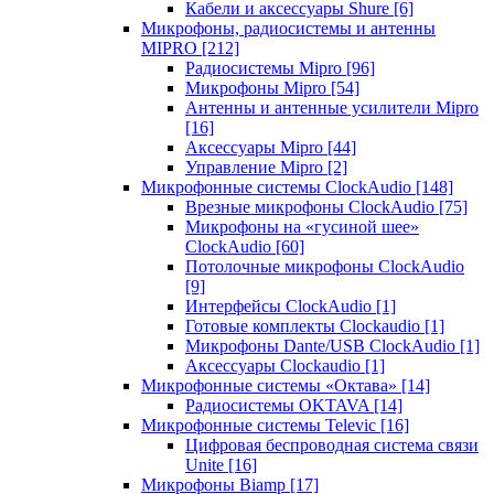
Кабели и аксессуары Shure
[6]
Микрофоны, радиосистемы и антенны
MIPRO
[212]
Радиосистемы Mipro
[96]
Микрофоны Mipro
[54]
Антенны и антенные усилители Mipro
[16]
Аксессуары Mipro
[44]
Управление Mipro
[2]
Микрофонные системы ClockAudio
[148]
Врезные микрофоны ClockAudio
[75]
Микрофоны на «гусиной шее»
ClockAudio
[60]
Потолочные микрофоны ClockAudio
[9]
Интерфейсы ClockAudio
[1]
Готовые комплекты Clockaudio
[1]
Микрофоны Dante/USB ClockAudio
[1]
Аксессуары Clockaudio
[1]
Микрофонные системы «Октава»
[14]
Радиосистемы OKTAVA
[14]
Микрофонные системы Televic
[16]
Цифровая беспроводная система связи
Unite
[16]
Микрофоны Biamp
[17]