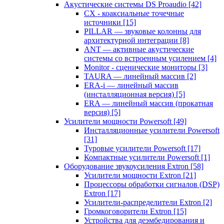
Акустические системы DS Proaudio
[42]
CX - коаксиальные точечные
источники
[15]
PILLAR — звуковые колонны для
архитектурной интеграции
[8]
ANT — активные акустические
системы со встроенным усилением
[4]
Monitor - сценические мониторы
[3]
TAURA — линейный массив
[2]
ERA-i — линейный массив
(инсталляционная версия)
[5]
ERA — линейный массив (прокатная
версия)
[5]
Усилители мощности Powersoft
[49]
Инсталляционные усилители Powersoft
[31]
Туровые усилители Powersoft
[17]
Компактные усилители Powersoft
[1]
Оборудование звукоусиления Extron
[58]
Усилители мощности Extron
[21]
Процессоры обработки сигналов (DSP)
Extron
[17]
Усилители-распределители Extron
[2]
Громкоговорители Extron
[15]
Устройства для деэмбедирования и