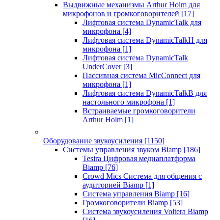
Выдвижные механизмы Arthur Holm для
микрофонов и громкоговорителей
[17]
Лифтовая система DynamicTalk для
микрофона
[4]
Лифтовая система DynamicTalkH для
микрофона
[1]
Лифтовая система DynamicTalk
UnderCover
[3]
Пассивная система MicConnect для
микрофона
[1]
Лифтовая система DynamicTalkB для
настольного микрофона
[1]
Встраиваемые громкоговорители
Arthur Holm
[1]
Оборудование звукоусиления
[1150]
Системы управления звуком Biamp
[186]
Tesira Цифровая медиаплатформа
Biamp
[76]
Crowd Mics Система для общения с
аудиторией Biamp
[1]
Система управления Biamp
[16]
Громкоговорители Biamp
[53]
Система звукоусиления Voltera Biamp