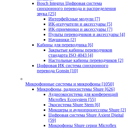
Bosch Integrus Цифровая система
синхронного перевода и распределения
звука
[25]
Интерфейсные модули
[7]
ИК-излучатели и аксессуары
[5]
ИК-приемники и аксессуары
[7]
Пульты переводчиков и аксессуары
[4]
Наушники
[2]
Кабины для переводчика
[6]
Закрытые кабины переводчиков
стандарта ISO 4043
[4]
Настольные кабины переводчиков
[2]
Цифровая ИК система синхронного
перевода Gonsin
[10]
Микрофонные системы и микрофоны
[1050]
Микрофоны, радиосистемы Shure
[626]
Аудиоэкосистема для конференций
Microflex Ecosystem
[55]
Экосистема Shure Stem
[6]
Микшеры и аудиопроцессоры Shure
[2]
Цифровая система Shure Axient Digital
[59]
Микрофоны Shure серии Microflex