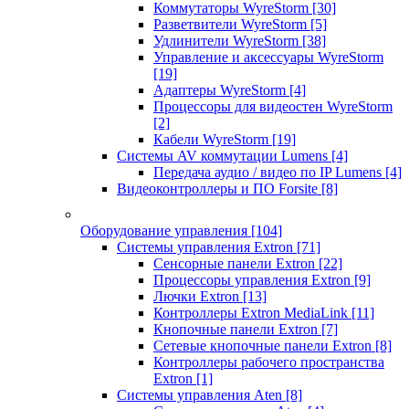
Коммутаторы WyreStorm
[30]
Разветвители WyreStorm
[5]
Удлинители WyreStorm
[38]
Управление и аксессуары WyreStorm
[19]
Адаптеры WyreStorm
[4]
Процессоры для видеостен WyreStorm
[2]
Кабели WyreStorm
[19]
Системы AV коммутации Lumens
[4]
Передача аудио / видео по IP Lumens
[4]
Видеоконтроллеры и ПО Forsite
[8]
Оборудование управления
[104]
Системы управления Extron
[71]
Сенсорные панели Extron
[22]
Процессоры управления Extron
[9]
Лючки Extron
[13]
Контроллеры Extron MediaLink
[11]
Кнопочные панели Extron
[7]
Сетевые кнопочные панели Extron
[8]
Контроллеры рабочего пространства
Extron
[1]
Системы управления Aten
[8]