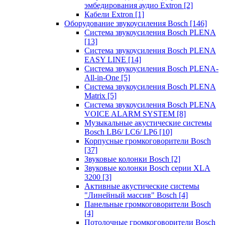
эмбедирования аудио Extron
[2]
Кабели Extron
[1]
Оборудование звукоусиления Bosch
[146]
Система звукоусиления Bosch PLENA
[13]
Система звукоусиления Bosch PLENA
EASY LINE
[14]
Система звукоусиления Bosch PLENA-
All-in-One
[5]
Система звукоусиления Bosch PLENA
Matrix
[5]
Система звукоусиления Bosch PLENA
VOICE ALARM SYSTEM
[8]
Музыкальные акустические системы
Bosch LB6/ LC6/ LP6
[10]
Корпусные громкоговорители Bosch
[37]
Звуковые колонки Bosch
[2]
Звуковые колонки Bosch серии XLA
3200
[3]
Активные акустические системы
"Линейный массив" Bosch
[4]
Панельные громкоговорители Bosch
[4]
Потолочные громкоговорители Bosch