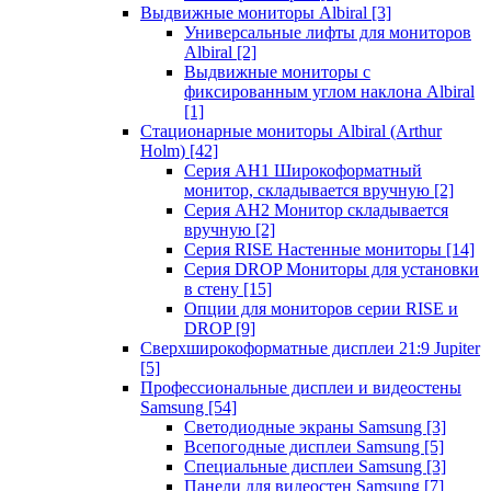
Выдвижные мониторы Albiral
[3]
Универсальные лифты для мониторов
Albiral
[2]
Выдвижные мониторы с
фиксированным углом наклона Albiral
[1]
Стационарные мониторы Albiral (Arthur
Holm)
[42]
Серия AH1 Широкоформатный
монитор, складывается вручную
[2]
Серия AH2 Монитор складывается
вручную
[2]
Серия RISE Настенные мониторы
[14]
Серия DROP Мониторы для установки
в стену
[15]
Опции для мониторов серии RISE и
DROP
[9]
Сверхширокоформатные дисплеи 21:9 Jupiter
[5]
Профессиональные дисплеи и видеостены
Samsung
[54]
Светодиодные экраны Samsung
[3]
Всепогодные дисплеи Samsung
[5]
Специальные дисплеи Samsung
[3]
Панели для видеостен Samsung
[7]