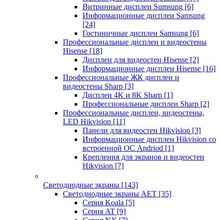
Витринные дисплеи Sumsung
[6]
Информационные дисплеи Samsung
[24]
Гостиничные дисплеи Samsung
[6]
Профессиональные дисплеи и видеостены
Hisense
[18]
Дисплеи для видеостен Hisense
[2]
Информационные дисплеи Hisense
[16]
Профессиональные ЖК дисплеи и
видеостены Sharp
[3]
Дисплеи 4K и 8K Sharp
[1]
Профессиональные дисплеи Sharp
[2]
Профессиональные дисплеи, видеостены,
LED Hikvision
[11]
Панели для видеостен Hikvision
[3]
Информационные дисплеи Hikvision со
встроенной ОС Andriod
[1]
Крепления для экранов и видеостен
Hikvision
[7]
Светодиодные экраны
[143]
Светодиодные экраны AET
[35]
Cерия Koala
[5]
Серия AT
[9]