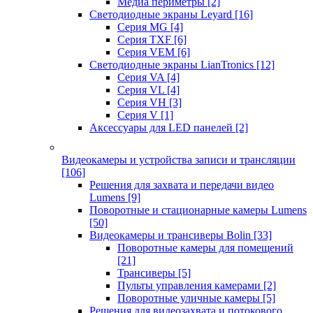
Медиа периметры
[2]
Светодиодные экраны Leyard
[16]
Серия MG
[4]
Серия TXF
[6]
Серия VEM
[6]
Светодиодные экраны LianTronics
[12]
Серия VA
[4]
Серия VL
[4]
Серия VH
[3]
Серия V
[1]
Аксессуары для LED панелей
[2]
Видеокамеры и устройства записи и трансляции
[106]
Решения для захвата и передачи видео
Lumens
[9]
Поворотные и стационарные камеры Lumens
[50]
Видеокамеры и трансиверы Bolin
[33]
Поворотные камеры для помещений
[21]
Трансиверы
[5]
Пульты управления камерами
[2]
Поворотные уличные камеры
[5]
Решения для видеозахвата и потокового