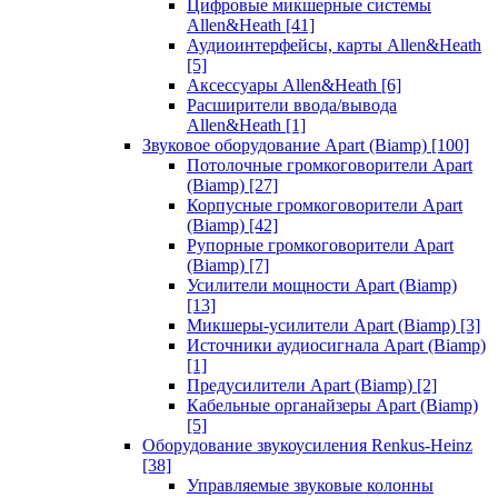
Цифровые микшерные системы
Allen&Heath
[41]
Аудиоинтерфейсы, карты Allen&Heath
[5]
Аксессуары Allen&Heath
[6]
Расширители ввода/вывода
Allen&Heath
[1]
Звуковое оборудование Apart (Biamp)
[100]
Потолочные громкоговорители Apart
(Biamp)
[27]
Корпусные громкоговорители Apart
(Biamp)
[42]
Рупорные громкоговорители Apart
(Biamp)
[7]
Усилители мощности Apart (Biamp)
[13]
Микшеры-усилители Apart (Biamp)
[3]
Источники аудиосигнала Apart (Biamp)
[1]
Предусилители Apart (Biamp)
[2]
Кабельные органайзеры Apart (Biamp)
[5]
Оборудование звукоусиления Renkus-Heinz
[38]
Управляемые звуковые колонны