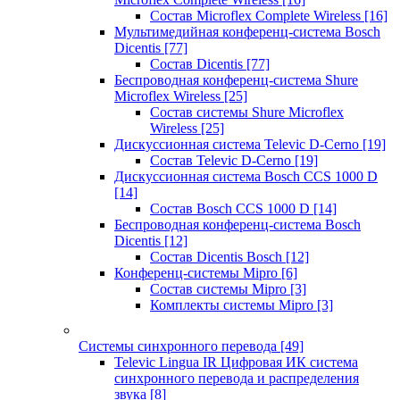
Состав Microflex Complete Wireless
[16]
Мультимедийная конференц-система Bosch
Dicentis
[77]
Состав Dicentis
[77]
Беспроводная конференц-система Shure
Microflex Wireless
[25]
Состав системы Shure Microflex
Wireless
[25]
Дискуссионная система Televic D-Cerno
[19]
Состав Televic D-Cerno
[19]
Дискуссионная система Bosch CCS 1000 D
[14]
Состав Bosch CCS 1000 D
[14]
Беспроводная конференц-система Bosch
Dicentis
[12]
Состав Dicentis Bosch
[12]
Конференц-системы Mipro
[6]
Состав системы Mipro
[3]
Комплекты системы Mipro
[3]
Системы синхронного перевода
[49]
Televic Lingua IR Цифровая ИК система
синхронного перевода и распределения
звука
[8]