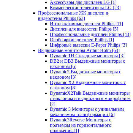
Аксессуары для дисплеев LG
[1]
Коммерческие телевизоры LG
[23]
Профессиональные ЖК дисплеи и
видеостены Philips
[63]
Интерактивные дисплеи Philips
[11]
Дисплеи для видеостен Philips
[5]
Профессиональные дисплеи Philips
[43]
Особо яркие дисплеи Philips
[1]
Цифровые вывески E-Paper Philips
[3]
Выдвижные мониторы Arthur Holm
[63]
Dynamic 1Н Складные мониторы
[3]
DB2 и DB3 Выдвижные мониторы с
наклоном
[6]
Dynamic2 Выдвижные мониторы с
наклоном
[3]
Dynamic X2 Выдвижные мониторы с
наклоном
[8]
DynamicX2Talk Выдвижные мониторы
с наклоном и выдвижным микрофоном
[2]
Dynamic 3 Мониторы с уникальным
механизмом трансформации
[6]
Dynamic3Reverse Мониторы с
подъемом из горизонтального
положения
[1]