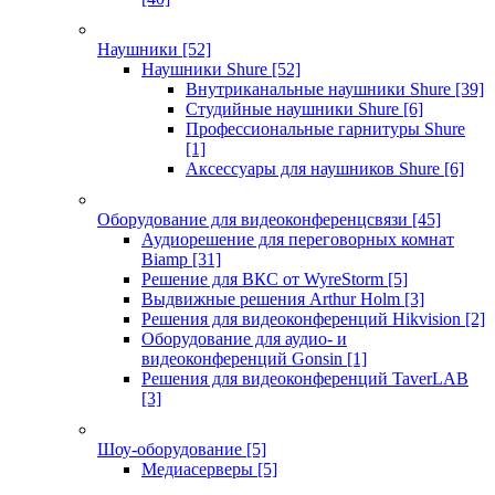
Наушники
[52]
Наушники Shure
[52]
Внутриканальные наушники Shure
[39]
Студийные наушники Shure
[6]
Профессиональные гарнитуры Shure
[1]
Аксессуары для наушников Shure
[6]
Оборудование для видеоконференцсвязи
[45]
Аудиорешение для переговорных комнат
Biamp
[31]
Решение для ВКС от WyreStorm
[5]
Выдвижные решения Arthur Holm
[3]
Решения для видеоконференций Hikvision
[2]
Оборудование для аудио- и
видеоконференций Gonsin
[1]
Решения для видеоконференций TaverLAB
[3]
Шоу-оборудование
[5]
Медиасерверы
[5]