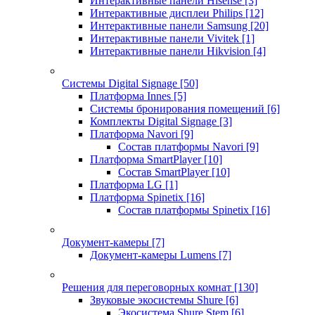
Интерактивные панели Hisense
[3]
Интерактивные дисплеи Philips
[12]
Интерактивные панели Samsung
[20]
Интерактивные панели Vivitek
[1]
Интерактивные панели Hikvision
[4]
Системы Digital Signage
[50]
Платформа Innes
[5]
Системы бронирования помещений
[6]
Комплекты Digital Signage
[3]
Платформа Navori
[9]
Состав платформы Navori
[9]
Платформа SmartPlayer
[10]
Состав SmartPlayer
[10]
Платформа LG
[1]
Платформа Spinetix
[16]
Состав платформы Spinetix
[16]
Документ-камеры
[7]
Документ-камеры Lumens
[7]
Решения для переговорных комнат
[130]
Звуковые экосистемы Shure
[6]
Экосистема Shure Stem
[6]