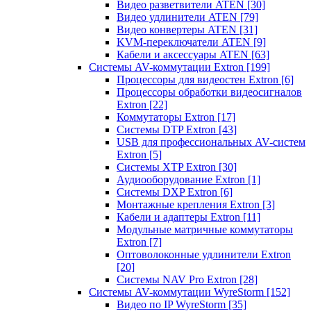
Видео разветвители ATEN
[30]
Видео удлинители ATEN
[79]
Видео конвертеры ATEN
[31]
KVM-переключатели ATEN
[9]
Кабели и аксессуары ATEN
[63]
Системы AV-коммутации Extron
[199]
Процессоры для видеостен Extron
[6]
Процессоры обработки видеосигналов
Extron
[22]
Коммутаторы Extron
[17]
Системы DTP Extron
[43]
USB для профессиональных AV-систем
Extron
[5]
Системы XTP Extron
[30]
Аудиооборудование Extron
[1]
Системы DXP Extron
[6]
Монтажные крепления Extron
[3]
Кабели и адаптеры Extron
[11]
Модульные матричные коммутаторы
Extron
[7]
Оптоволоконные удлинители Extron
[20]
Системы NAV Pro Extron
[28]
Системы AV-коммутации WyreStorm
[152]
Видео по IP WyreStorm
[35]