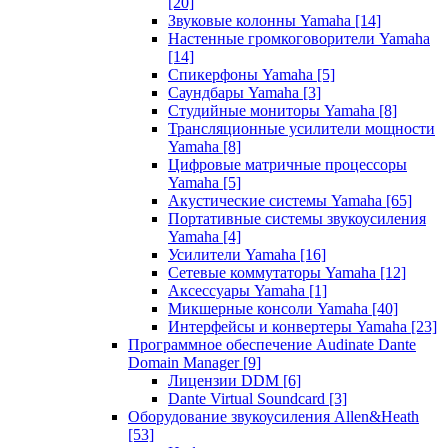
[20]
Звуковые колонны Yamaha
[14]
Настенные громкоговорители Yamaha
[14]
Спикерфоны Yamaha
[5]
Саундбары Yamaha
[3]
Студийные мониторы Yamaha
[8]
Трансляционные усилители мощности
Yamaha
[8]
Цифровые матричные процессоры
Yamaha
[5]
Акустические системы Yamaha
[65]
Портативные системы звукоусиления
Yamaha
[4]
Усилители Yamaha
[16]
Сетевые коммутаторы Yamaha
[12]
Аксессуары Yamaha
[1]
Микшерные консоли Yamaha
[40]
Интерфейсы и конвертеры Yamaha
[23]
Программное обеспечение Audinate Dante
Domain Manager
[9]
Лицензии DDM
[6]
Dante Virtual Soundcard
[3]
Оборудование звукоусиления Allen&Heath
[53]