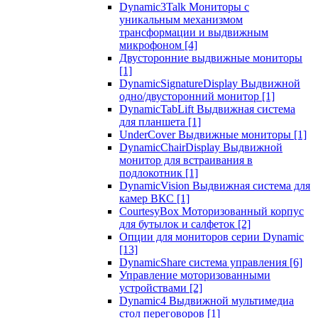
Dynamic3Talk Мониторы с
уникальным механизмом
трансформации и выдвижным
микрофоном
[4]
Двусторонние выдвижные мониторы
[1]
DynamicSignatureDisplay Выдвижной
одно/двусторонний монитор
[1]
DynamicTabLift Выдвижная система
для планшета
[1]
UnderCover Выдвижные мониторы
[1]
DynamicChairDisplay Выдвижной
монитор для встраивания в
подлокотник
[1]
DynamicVision Выдвижная система для
камер ВКС
[1]
CourtesyBox Моторизованный корпус
для бутылок и салфеток
[2]
Опции для мониторов серии Dynamic
[13]
DynamicShare система управления
[6]
Управление моторизованными
устройствами
[2]
Dynamic4 Выдвижной мультимедиа
стол переговоров
[1]