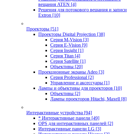
вещания ATEN
[4]
Решения для потокового вещания и записи
Extron
[10]
Проекторы
[51]
Проекторы Digital Projection
[38]
Серия M-Vision
[3]
Серия E-Vision
[9]
Серия Insight
[1]
Серия Titan
[4]
Серия Satellite
[1]
Объективы
[20]
Проекционные экраны Adeo
[3]
Серия Professional
[2]
Управление и аксессуары
[1]
Лампы и объективы для проекторов
[10]
Объективы
[2]
Лампы проекторов Hitachi, Maxell
[8]
Интерактивные устройства
[94]
* Интерактивные панели
[49]
OPS для интерактивных панелей
[2]
Интерактивные панели LG
[3]