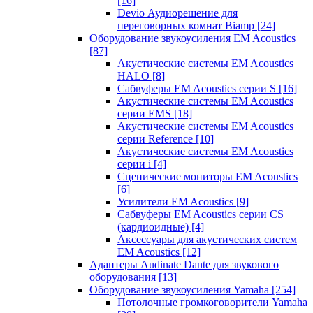
[16]
Devio Аудиорешение для
переговорных комнат Biamp
[24]
Оборудование звукоусиления EM Acoustics
[87]
Акустические системы EM Acoustics
HALO
[8]
Сабвуферы EM Acoustics серии S
[16]
Акустические системы EM Acoustics
серии EMS
[18]
Акустические системы EM Acoustics
серии Reference
[10]
Акустические системы EM Acoustics
серии i
[4]
Сценические мониторы EM Acoustics
[6]
Усилители EM Acoustics
[9]
Сабвуферы EM Acoustics серии CS
(кардиоидные)
[4]
Аксессуары для акустических систем
EM Acoustics
[12]
Адаптеры Audinate Dante для звукового
оборудования
[13]
Оборудование звукоусиления Yamaha
[254]
Потолочные громкоговорители Yamaha