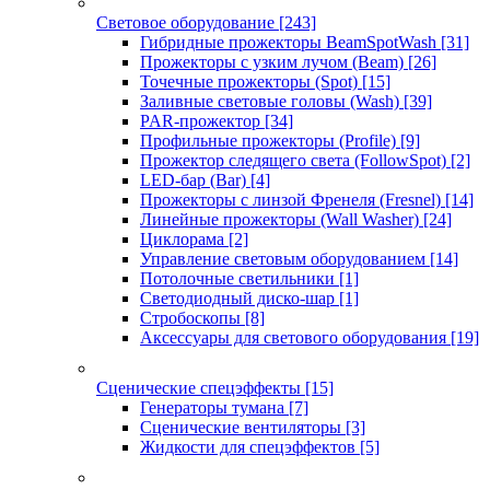
Световое оборудование
[243]
Гибридные прожекторы BeamSpotWash
[31]
Прожекторы с узким лучом (Beam)
[26]
Точечные прожекторы (Spot)
[15]
Заливные световые головы (Wash)
[39]
PAR-прожектор
[34]
Профильные прожекторы (Profile)
[9]
Прожектор следящего света (FollowSpot)
[2]
LED-бар (Bar)
[4]
Прожекторы с линзой Френеля (Fresnel)
[14]
Линейные прожекторы (Wall Washer)
[24]
Циклорама
[2]
Управление световым оборудованием
[14]
Потолочные светильники
[1]
Светодиодный диско-шар
[1]
Стробоскопы
[8]
Аксессуары для светового оборудования
[19]
Сценические спецэффекты
[15]
Генераторы тумана
[7]
Сценические вентиляторы
[3]
Жидкости для спецэффектов
[5]