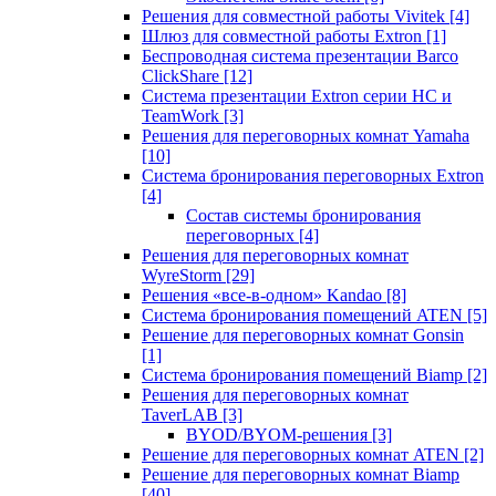
Решения для совместной работы Vivitek
[4]
Шлюз для совместной работы Extron
[1]
Беспроводная система презентации Barco
ClickShare
[12]
Система презентации Extron серии HC и
TeamWork
[3]
Решения для переговорных комнат Yamaha
[10]
Система бронирования переговорных Extron
[4]
Состав системы бронирования
переговорных
[4]
Решения для переговорных комнат
WyreStorm
[29]
Решения «все-в-одном» Kandao
[8]
Система бронирования помещений ATEN
[5]
Решение для переговорных комнат Gonsin
[1]
Система бронирования помещений Biamp
[2]
Решения для переговорных комнат
TaverLAB
[3]
BYOD/BYOM-решения
[3]
Решение для переговорных комнат ATEN
[2]
Решение для переговорных комнат Biamp
[40]