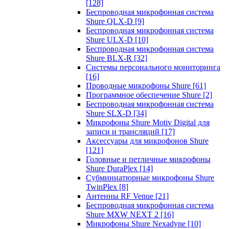
[128]
Беспроводная микрофонная система
Shure QLX-D
[9]
Беспроводная микрофонная система
Shure ULX-D
[10]
Беспроводная микрофонная система
Shure BLX-R
[32]
Системы персонального мониторинга
[16]
Проводные микрофоны Shure
[61]
Программное обеспечение Shure
[2]
Беспроводная микрофонная система
Shure SLX-D
[34]
Микрофоны Shure Motiv Digital для
записи и трансляций
[17]
Аксессуары для микрофонов Shure
[121]
Головные и петличные микрофоны
Shure DuraPlex
[14]
Субминиатюрные микрофоны Shure
TwinPlex
[8]
Антенны RF Venue
[21]
Беспроводная микрофонная система
Shure MXW NEXT 2
[16]
Микрофоны Shure Nexadyne
[10]