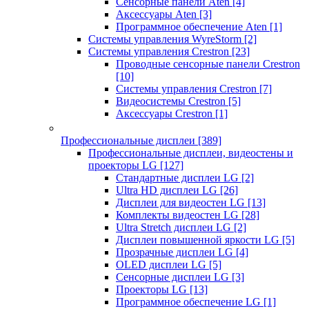
Сенсорные панели Aten
[4]
Аксессуары Aten
[3]
Программное обеспечение Aten
[1]
Системы управления WyreStorm
[2]
Системы управления Crestron
[23]
Проводные сенсорные панели Crestron
[10]
Системы управления Crestron
[7]
Видеосистемы Crestron
[5]
Аксессуары Crestron
[1]
Профессиональные дисплеи
[389]
Профессиональные дисплеи, видеостены и
проекторы LG
[127]
Стандартные дисплеи LG
[2]
Ultra HD дисплеи LG
[26]
Дисплеи для видеостен LG
[13]
Комплекты видеостен LG
[28]
Ultra Stretch дисплеи LG
[2]
Дисплеи повышенной яркости LG
[5]
Прозрачные дисплеи LG
[4]
OLED дисплеи LG
[5]
Сенсорные дисплеи LG
[3]
Проекторы LG
[13]
Программное обеспечение LG
[1]