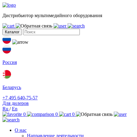
Дистрибьютор мультимедийного оборудования
Каталог
Россия
Беларусь
+7 495 640-75-57
Для дилеров
Ru
/
En
0
0
0
О нас
Направление деятельности