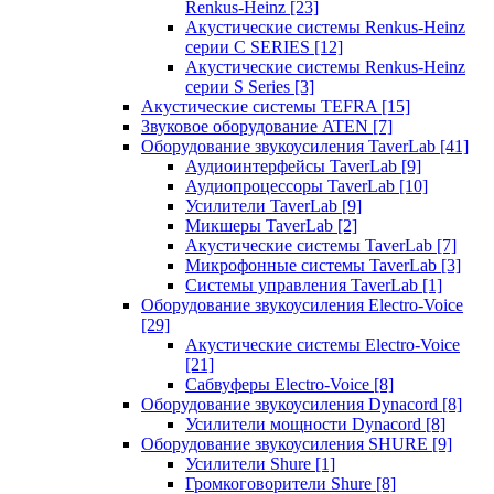
Renkus-Heinz
[23]
Акустические системы Renkus-Heinz
серии C SERIES
[12]
Акустические системы Renkus-Heinz
серии S Series
[3]
Акустические системы TEFRA
[15]
Звуковое оборудование ATEN
[7]
Оборудование звукоусиления TaverLab
[41]
Аудиоинтерфейсы TaverLab
[9]
Аудиопроцессоры TaverLab
[10]
Усилители TaverLab
[9]
Микшеры TaverLab
[2]
Акустические системы TaverLab
[7]
Микрофонные системы TaverLab
[3]
Системы управления TaverLab
[1]
Оборудование звукоусиления Electro-Voice
[29]
Акустические системы Electro-Voice
[21]
Сабвуферы Electro-Voice
[8]
Оборудование звукоусиления Dynacord
[8]
Усилители мощности Dynacord
[8]
Оборудование звукоусиления SHURE
[9]
Усилители Shure
[1]
Громкоговорители Shure
[8]