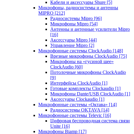
Кабели и аксессуары Shure
[5]
Микрофоны, радиосистемы и антенны
MIPRO
[212]
Радиосистемы Mipro
[96]
Микрофоны Mipro
[54]
Антенны и антенные усилители Mipro
[16]
Аксессуары Mipro
[44]
Управление Mipro
[2]
Микрофонные системы ClockAudio
[148]
Врезные микрофоны ClockAudio
[75]
Микрофоны на «гусиной шее»
ClockAudio
[60]
Потолочные микрофоны ClockAudio
[9]
Интерфейсы ClockAudio
[1]
Готовые комплекты Clockaudio
[1]
Микрофоны Dante/USB ClockAudio
[1]
Аксессуары Clockaudio
[1]
Микрофонные системы «Октава»
[14]
Радиосистемы OKTAVA
[14]
Микрофонные системы Televic
[16]
Цифровая беспроводная система связи
Unite
[16]
Микрофоны Biamp
[17]