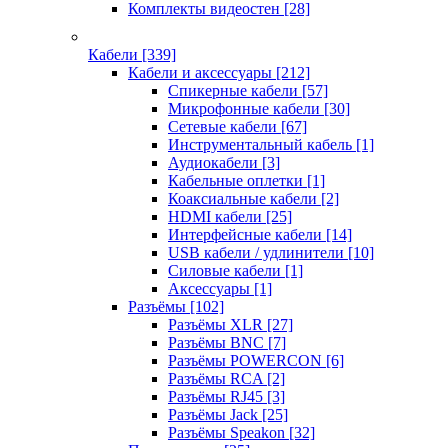
Комплекты видеостен
[28]
Кабели
[339]
Кабели и аксессуары
[212]
Спикерные кабели
[57]
Микрофонные кабели
[30]
Сетевые кабели
[67]
Инструментальный кабель
[1]
Аудиокабели
[3]
Кабельные оплетки
[1]
Коаксиальные кабели
[2]
HDMI кабели
[25]
Интерфейсные кабели
[14]
USB кабели / удлинители
[10]
Силовые кабели
[1]
Аксессуары
[1]
Разъёмы
[102]
Разъёмы XLR
[27]
Разъёмы BNC
[7]
Разъёмы POWERCON
[6]
Разъёмы RCA
[2]
Разъёмы RJ45
[3]
Разъёмы Jack
[25]
Разъёмы Speakon
[32]