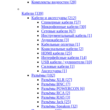
Комплекты видеостен
[28]
Кабели
[339]
Кабели и аксессуары
[212]
Спикерные кабели
[57]
Микрофонные кабели
[30]
Сетевые кабели
[67]
Инструментальный кабель
[1]
Аудиокабели
[3]
Кабельные оплетки
[1]
Коаксиальные кабели
[2]
HDMI кабели
[25]
Интерфейсные кабели
[14]
USB кабели / удлинители
[10]
Силовые кабели
[1]
Аксессуары
[1]
Разъёмы
[102]
Разъёмы XLR
[27]
Разъёмы BNC
[7]
Разъёмы POWERCON
[6]
Разъёмы RCA
[2]
Разъёмы RJ45
[3]
Разъёмы Jack
[25]
Разъёмы Speakon
[32]