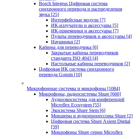
Bosch Integrus Цифровая система
синхронного перевода и распределения
звука
[25]
Интерфейсные модули
[7]
ИК-излучатели и аксессуары
[5]
ИК-приемники и аксессуары
[7]
Пульты переводчиков и аксессуары
[4]
Наушники
[2]
Кабины для переводчика
[6]
Закрытые кабины переводчиков
стандарта ISO 4043
[4]
Настольные кабины переводчиков
[2]
Цифровая ИК система синхронного
перевода Gonsin
[10]
Микрофонные системы и микрофоны
[1084]
Микрофоны, радиосистемы Shure
[660]
Аудиоэкосистема для конференций
Microflex Ecosystem
[55]
Экосистема Shure Stem
[6]
Микшеры и аудиопроцессоры Shure
[2]
Цифровая система Shure Axient Digital
[59]
Микрофоны Shure серии Microflex