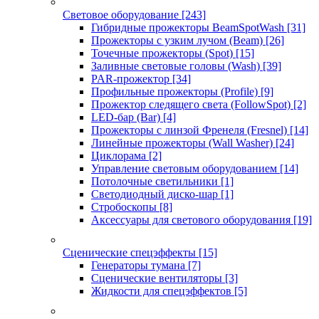
Световое оборудование
[243]
Гибридные прожекторы BeamSpotWash
[31]
Прожекторы с узким лучом (Beam)
[26]
Точечные прожекторы (Spot)
[15]
Заливные световые головы (Wash)
[39]
PAR-прожектор
[34]
Профильные прожекторы (Profile)
[9]
Прожектор следящего света (FollowSpot)
[2]
LED-бар (Bar)
[4]
Прожекторы с линзой Френеля (Fresnel)
[14]
Линейные прожекторы (Wall Washer)
[24]
Циклорама
[2]
Управление световым оборудованием
[14]
Потолочные светильники
[1]
Светодиодный диско-шар
[1]
Стробоскопы
[8]
Аксессуары для светового оборудования
[19]
Сценические спецэффекты
[15]
Генераторы тумана
[7]
Сценические вентиляторы
[3]
Жидкости для спецэффектов
[5]