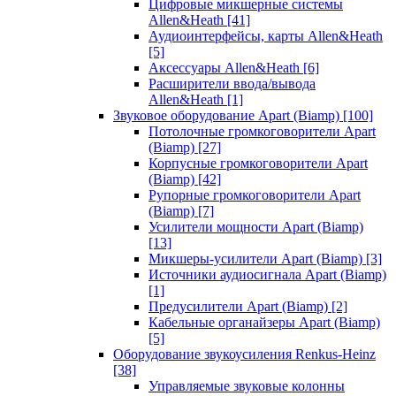
Цифровые микшерные системы
Allen&Heath
[41]
Аудиоинтерфейсы, карты Allen&Heath
[5]
Аксессуары Allen&Heath
[6]
Расширители ввода/вывода
Allen&Heath
[1]
Звуковое оборудование Apart (Biamp)
[100]
Потолочные громкоговорители Apart
(Biamp)
[27]
Корпусные громкоговорители Apart
(Biamp)
[42]
Рупорные громкоговорители Apart
(Biamp)
[7]
Усилители мощности Apart (Biamp)
[13]
Микшеры-усилители Apart (Biamp)
[3]
Источники аудиосигнала Apart (Biamp)
[1]
Предусилители Apart (Biamp)
[2]
Кабельные органайзеры Apart (Biamp)
[5]
Оборудование звукоусиления Renkus-Heinz
[38]
Управляемые звуковые колонны