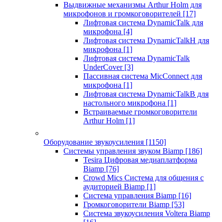
Выдвижные механизмы Arthur Holm для
микрофонов и громкоговорителей
[17]
Лифтовая система DynamicTalk для
микрофона
[4]
Лифтовая система DynamicTalkH для
микрофона
[1]
Лифтовая система DynamicTalk
UnderCover
[3]
Пассивная система MicConnect для
микрофона
[1]
Лифтовая система DynamicTalkB для
настольного микрофона
[1]
Встраиваемые громкоговорители
Arthur Holm
[1]
Оборудование звукоусиления
[1150]
Системы управления звуком Biamp
[186]
Tesira Цифровая медиаплатформа
Biamp
[76]
Crowd Mics Система для общения с
аудиторией Biamp
[1]
Система управления Biamp
[16]
Громкоговорители Biamp
[53]
Система звукоусиления Voltera Biamp