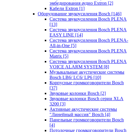
эмбедирования аудио Extron
[2]
Кабели Extron
[1]
Оборудование звукоусиления Bosch
[146]
Система звукоусиления Bosch PLENA
[13]
Система звукоусиления Bosch PLENA
EASY LINE
[14]
Система звукоусиления Bosch PLENA-
All-in-One
[5]
Система звукоусиления Bosch PLENA
Matrix
[5]
Система звукоусиления Bosch PLENA
VOICE ALARM SYSTEM
[8]
Музыкальные акустические системы
Bosch LB6/ LC6/ LP6
[10]
Корпусные громкоговорители Bosch
[37]
Звуковые колонки Bosch
[2]
Звуковые колонки Bosch серии XLA
3200
[3]
Активные акустические системы
"Линейный массив" Bosch
[4]
Панельные громкоговорители Bosch
[4]
Потолочные громкоговорители Bosch