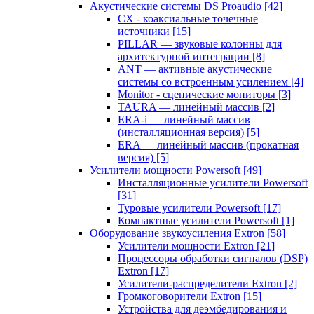
Акустические системы DS Proaudio
[42]
CX - коаксиальные точечные
источники
[15]
PILLAR — звуковые колонны для
архитектурной интеграции
[8]
ANT — активные акустические
системы со встроенным усилением
[4]
Monitor - сценические мониторы
[3]
TAURA — линейный массив
[2]
ERA-i — линейный массив
(инсталляционная версия)
[5]
ERA — линейный массив (прокатная
версия)
[5]
Усилители мощности Powersoft
[49]
Инсталляционные усилители Powersoft
[31]
Туровые усилители Powersoft
[17]
Компактные усилители Powersoft
[1]
Оборудование звукоусиления Extron
[58]
Усилители мощности Extron
[21]
Процессоры обработки сигналов (DSP)
Extron
[17]
Усилители-распределители Extron
[2]
Громкоговорители Extron
[15]
Устройства для деэмбедирования и