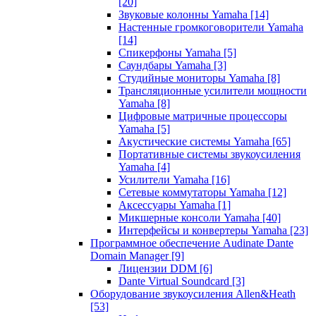
[20]
Звуковые колонны Yamaha
[14]
Настенные громкоговорители Yamaha
[14]
Спикерфоны Yamaha
[5]
Саундбары Yamaha
[3]
Студийные мониторы Yamaha
[8]
Трансляционные усилители мощности
Yamaha
[8]
Цифровые матричные процессоры
Yamaha
[5]
Акустические системы Yamaha
[65]
Портативные системы звукоусиления
Yamaha
[4]
Усилители Yamaha
[16]
Сетевые коммутаторы Yamaha
[12]
Аксессуары Yamaha
[1]
Микшерные консоли Yamaha
[40]
Интерфейсы и конвертеры Yamaha
[23]
Программное обеспечение Audinate Dante
Domain Manager
[9]
Лицензии DDM
[6]
Dante Virtual Soundcard
[3]
Оборудование звукоусиления Allen&Heath
[53]