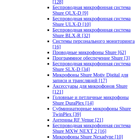
[128]
Беспроводная микрофонная система
Shure QLX-D
[9]
Беспроводная микрофонная система
Shure ULX-D
[10]
Беспроводная микрофонная система
Shure BLX-R
[32]
Системы персонального мониторинга
[16]
Проводные микрофоны Shure
[62]
Программное обеспечение Shure
[3]
Беспроводная микрофонная система
Shure SLX-D
[34]
Микрофоны Shure Motiv Digital для
записи и трансляций
[17]
Аксессуары для микрофонов Shure
[121]
Головные и петличные микрофоны
Shure DuraPlex
[14]
Субминиатюрные микрофоны Shure
TwinPlex
[39]
Антенны RF Venue
[21]
Беспроводная микрофонная система
Shure MXW NEXT 2
[16]
Микрофоны Shure Nexadyne
[10]