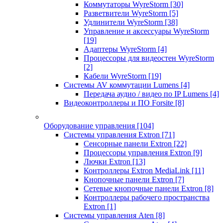
Коммутаторы WyreStorm
[30]
Разветвители WyreStorm
[5]
Удлинители WyreStorm
[38]
Управление и аксессуары WyreStorm
[19]
Адаптеры WyreStorm
[4]
Процессоры для видеостен WyreStorm
[2]
Кабели WyreStorm
[19]
Системы AV коммутации Lumens
[4]
Передача аудио / видео по IP Lumens
[4]
Видеоконтроллеры и ПО Forsite
[8]
Оборудование управления
[104]
Системы управления Extron
[71]
Сенсорные панели Extron
[22]
Процессоры управления Extron
[9]
Лючки Extron
[13]
Контроллеры Extron MediaLink
[11]
Кнопочные панели Extron
[7]
Сетевые кнопочные панели Extron
[8]
Контроллеры рабочего пространства
Extron
[1]
Системы управления Aten
[8]