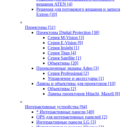
вещания ATEN
[4]
Решения для потокового вещания и записи
Extron
[10]
Проекторы
[51]
Проекторы Digital Projection
[38]
Серия M-Vision
[3]
Серия E-Vision
[9]
Серия Insight
[1]
Серия Titan
[4]
Серия Satellite
[1]
Объективы
[20]
Проекционные экраны Adeo
[3]
Серия Professional
[2]
Управление и аксессуары
[1]
Лампы и объективы для проекторов
[10]
Объективы
[2]
Лампы проекторов Hitachi, Maxell
[8]
Интерактивные устройства
[94]
* Интерактивные панели
[49]
OPS для интерактивных панелей
[2]
Интерактивные панели LG
[3]