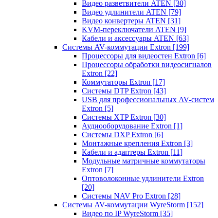
Видео разветвители ATEN
[30]
Видео удлинители ATEN
[79]
Видео конвертеры ATEN
[31]
KVM-переключатели ATEN
[9]
Кабели и аксессуары ATEN
[63]
Системы AV-коммутации Extron
[199]
Процессоры для видеостен Extron
[6]
Процессоры обработки видеосигналов
Extron
[22]
Коммутаторы Extron
[17]
Системы DTP Extron
[43]
USB для профессиональных AV-систем
Extron
[5]
Системы XTP Extron
[30]
Аудиооборудование Extron
[1]
Системы DXP Extron
[6]
Монтажные крепления Extron
[3]
Кабели и адаптеры Extron
[11]
Модульные матричные коммутаторы
Extron
[7]
Оптоволоконные удлинители Extron
[20]
Системы NAV Pro Extron
[28]
Системы AV-коммутации WyreStorm
[152]
Видео по IP WyreStorm
[35]