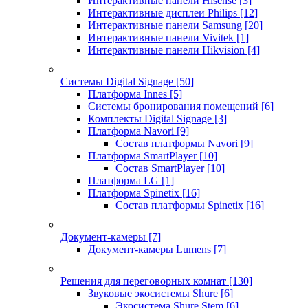
Интерактивные панели Hisense
[3]
Интерактивные дисплеи Philips
[12]
Интерактивные панели Samsung
[20]
Интерактивные панели Vivitek
[1]
Интерактивные панели Hikvision
[4]
Системы Digital Signage
[50]
Платформа Innes
[5]
Системы бронирования помещений
[6]
Комплекты Digital Signage
[3]
Платформа Navori
[9]
Состав платформы Navori
[9]
Платформа SmartPlayer
[10]
Состав SmartPlayer
[10]
Платформа LG
[1]
Платформа Spinetix
[16]
Состав платформы Spinetix
[16]
Документ-камеры
[7]
Документ-камеры Lumens
[7]
Решения для переговорных комнат
[130]
Звуковые экосистемы Shure
[6]
Экосистема Shure Stem
[6]