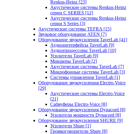
Renkus-Heinz
[23]
Акустические системы Renkus-Heinz
серии C SERIES
[12]
Акустические системы Renkus-Heinz
серии S Series
[3]
Акустические системы TEFRA
[15]
Звуковое оборудование ATEN
[7]
Оборудование звукоусиления TaverLab
[41]
Аудиоинтерфейсы TaverLab
[9]
Аудиопроцессоры TaverLab
[10]
Усилители TaverLab
[9]
Микшеры TaverLab
[2]
Акустические системы TaverLab
[7]
Микрофонные системы TaverLab
[3]
Системы управления TaverLab
[1]
Оборудование звукоусиления Electro-Voice
[29]
Акустические системы Electro-Voice
[21]
Сабвуферы Electro-Voice
[8]
Оборудование звукоусиления Dynacord
[8]
Усилители мощности Dynacord
[8]
Оборудование звукоусиления SHURE
[9]
Усилители Shure
[1]
Громкоговорители Shure
[8]