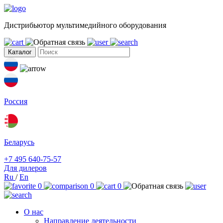
Дистрибьютор мультимедийного оборудования
Каталог
Россия
Беларусь
+7 495 640-75-57
Для дилеров
Ru
/
En
0
0
0
О нас
Направление деятельности