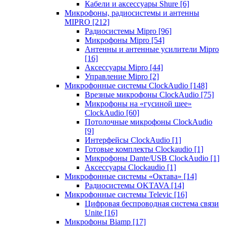
Кабели и аксессуары Shure
[6]
Микрофоны, радиосистемы и антенны
MIPRO
[212]
Радиосистемы Mipro
[96]
Микрофоны Mipro
[54]
Антенны и антенные усилители Mipro
[16]
Аксессуары Mipro
[44]
Управление Mipro
[2]
Микрофонные системы ClockAudio
[148]
Врезные микрофоны ClockAudio
[75]
Микрофоны на «гусиной шее»
ClockAudio
[60]
Потолочные микрофоны ClockAudio
[9]
Интерфейсы ClockAudio
[1]
Готовые комплекты Clockaudio
[1]
Микрофоны Dante/USB ClockAudio
[1]
Аксессуары Clockaudio
[1]
Микрофонные системы «Октава»
[14]
Радиосистемы OKTAVA
[14]
Микрофонные системы Televic
[16]
Цифровая беспроводная система связи
Unite
[16]
Микрофоны Biamp
[17]