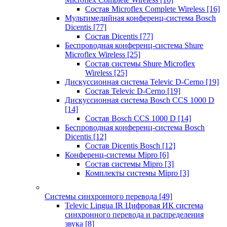
Состав Microflex Complete Wireless
[16]
Мультимедийная конференц-система Bosch
Dicentis
[77]
Состав Dicentis
[77]
Беспроводная конференц-система Shure
Microflex Wireless
[25]
Состав системы Shure Microflex
Wireless
[25]
Дискуссионная система Televic D-Cerno
[19]
Состав Televic D-Cerno
[19]
Дискуссионная система Bosch CCS 1000 D
[14]
Состав Bosch CCS 1000 D
[14]
Беспроводная конференц-система Bosch
Dicentis
[12]
Состав Dicentis Bosch
[12]
Конференц-системы Mipro
[6]
Состав системы Mipro
[3]
Комплекты системы Mipro
[3]
Системы синхронного перевода
[49]
Televic Lingua IR Цифровая ИК система
синхронного перевода и распределения
звука
[8]