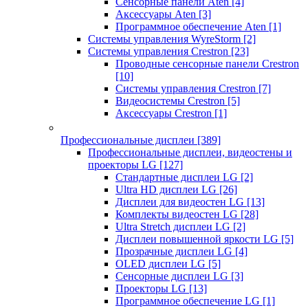
Сенсорные панели Aten
[4]
Аксессуары Aten
[3]
Программное обеспечение Aten
[1]
Системы управления WyreStorm
[2]
Системы управления Crestron
[23]
Проводные сенсорные панели Crestron
[10]
Системы управления Crestron
[7]
Видеосистемы Crestron
[5]
Аксессуары Crestron
[1]
Профессиональные дисплеи
[389]
Профессиональные дисплеи, видеостены и
проекторы LG
[127]
Стандартные дисплеи LG
[2]
Ultra HD дисплеи LG
[26]
Дисплеи для видеостен LG
[13]
Комплекты видеостен LG
[28]
Ultra Stretch дисплеи LG
[2]
Дисплеи повышенной яркости LG
[5]
Прозрачные дисплеи LG
[4]
OLED дисплеи LG
[5]
Сенсорные дисплеи LG
[3]
Проекторы LG
[13]
Программное обеспечение LG
[1]