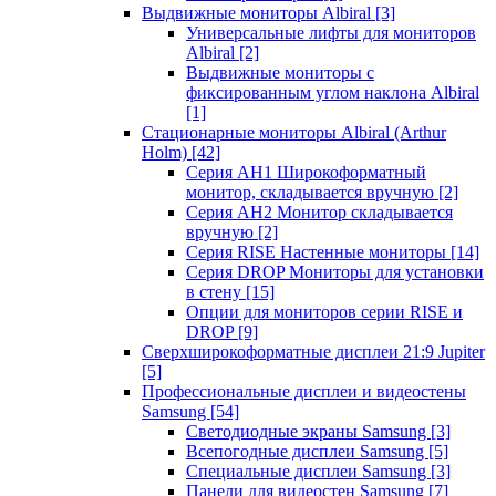
Выдвижные мониторы Albiral
[3]
Универсальные лифты для мониторов
Albiral
[2]
Выдвижные мониторы с
фиксированным углом наклона Albiral
[1]
Стационарные мониторы Albiral (Arthur
Holm)
[42]
Серия AH1 Широкоформатный
монитор, складывается вручную
[2]
Серия AH2 Монитор складывается
вручную
[2]
Серия RISE Настенные мониторы
[14]
Серия DROP Мониторы для установки
в стену
[15]
Опции для мониторов серии RISE и
DROP
[9]
Сверхширокоформатные дисплеи 21:9 Jupiter
[5]
Профессиональные дисплеи и видеостены
Samsung
[54]
Светодиодные экраны Samsung
[3]
Всепогодные дисплеи Samsung
[5]
Специальные дисплеи Samsung
[3]
Панели для видеостен Samsung
[7]