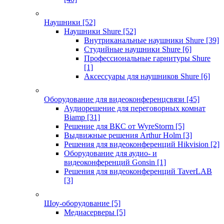
Наушники
[52]
Наушники Shure
[52]
Внутриканальные наушники Shure
[39]
Студийные наушники Shure
[6]
Профессиональные гарнитуры Shure
[1]
Аксессуары для наушников Shure
[6]
Оборудование для видеоконференцсвязи
[45]
Аудиорешение для переговорных комнат
Biamp
[31]
Решение для ВКС от WyreStorm
[5]
Выдвижные решения Arthur Holm
[3]
Решения для видеоконференций Hikvision
[2]
Оборудование для аудио- и
видеоконференций Gonsin
[1]
Решения для видеоконференций TaverLAB
[3]
Шоу-оборудование
[5]
Медиасерверы
[5]