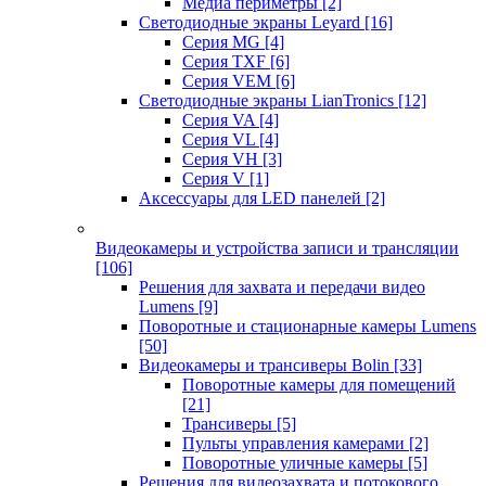
Медиа периметры
[2]
Светодиодные экраны Leyard
[16]
Серия MG
[4]
Серия TXF
[6]
Серия VEM
[6]
Светодиодные экраны LianTronics
[12]
Серия VA
[4]
Серия VL
[4]
Серия VH
[3]
Серия V
[1]
Аксессуары для LED панелей
[2]
Видеокамеры и устройства записи и трансляции
[106]
Решения для захвата и передачи видео
Lumens
[9]
Поворотные и стационарные камеры Lumens
[50]
Видеокамеры и трансиверы Bolin
[33]
Поворотные камеры для помещений
[21]
Трансиверы
[5]
Пульты управления камерами
[2]
Поворотные уличные камеры
[5]
Решения для видеозахвата и потокового