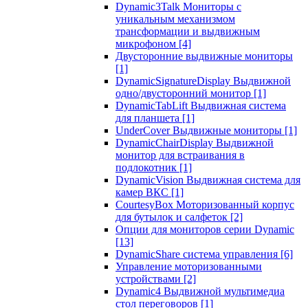
Dynamic3Talk Мониторы с
уникальным механизмом
трансформации и выдвижным
микрофоном
[4]
Двусторонние выдвижные мониторы
[1]
DynamicSignatureDisplay Выдвижной
одно/двусторонний монитор
[1]
DynamicTabLift Выдвижная система
для планшета
[1]
UnderCover Выдвижные мониторы
[1]
DynamicChairDisplay Выдвижной
монитор для встраивания в
подлокотник
[1]
DynamicVision Выдвижная система для
камер ВКС
[1]
CourtesyBox Моторизованный корпус
для бутылок и салфеток
[2]
Опции для мониторов серии Dynamic
[13]
DynamicShare система управления
[6]
Управление моторизованными
устройствами
[2]
Dynamic4 Выдвижной мультимедиа
стол переговоров
[1]