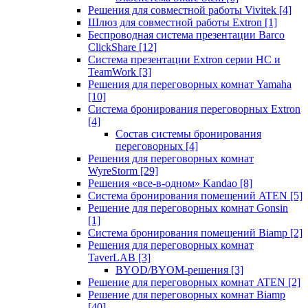
Решения для совместной работы Vivitek
[4]
Шлюз для совместной работы Extron
[1]
Беспроводная система презентации Barco
ClickShare
[12]
Система презентации Extron серии HC и
TeamWork
[3]
Решения для переговорных комнат Yamaha
[10]
Система бронирования переговорных Extron
[4]
Состав системы бронирования
переговорных
[4]
Решения для переговорных комнат
WyreStorm
[29]
Решения «все-в-одном» Kandao
[8]
Система бронирования помещений ATEN
[5]
Решение для переговорных комнат Gonsin
[1]
Система бронирования помещений Biamp
[2]
Решения для переговорных комнат
TaverLAB
[3]
BYOD/BYOM-решения
[3]
Решение для переговорных комнат ATEN
[2]
Решение для переговорных комнат Biamp
[40]