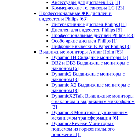
Аксессуары для дисплеев LG
[1]
Коммерческие телевизоры LG
[23]
Профессиональные ЖК дисплеи и
видеостены Philips
[63]
Интерактивные дисплеи Philips
[11]
Дисплеи для видеостен Philips
[5]
Профессиональные дисплеи Philips
[43]
Особо яркие дисплеи Philips
[1]
Цифровые вывески E-Paper Philips
[3]
Выдвижные мониторы Arthur Holm
[63]
Dynamic 1Н Складные мониторы
[3]
DB2 и DB3 Выдвижные мониторы с
наклоном
[6]
Dynamic2 Выдвижные мониторы с
наклоном
[3]
Dynamic X2 Выдвижные мониторы с
наклоном
[8]
DynamicX2Talk Выдвижные мониторы
с наклоном и выдвижным микрофоном
[2]
Dynamic 3 Мониторы с уникальным
механизмом трансформации
[6]
Dynamic3Reverse Мониторы с
подъемом из горизонтального
положения
[1]