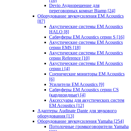
[16]
Devio Аудиорешение для
переговорных комнат Biamp
[24]
Оборудование звукоусиления EM Acoustics
[87]
Акустические системы EM Acoustics
HALO
[8]
Сабвуферы EM Acoustics серии S
[16]
Акустические системы EM Acoustics
серии EMS
[18]
Акустические системы EM Acoustics
серии Reference
[10]
Акустические системы EM Acoustics
серии i
[4]
Сценические мониторы EM Acoustics
[6]
Усилители EM Acoustics
[9]
Сабвуферы EM Acoustics серии CS
(кардиоидные)
[4]
Аксессуары для акустических систем
EM Acoustics
[12]
Адаптеры Audinate Dante для звукового
оборудования
[13]
Оборудование звукоусиления Yamaha
[254]
Потолочные громкоговорители Yamaha