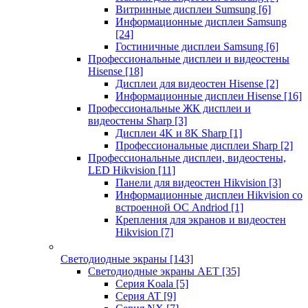
Витринные дисплеи Sumsung
[6]
Информационные дисплеи Samsung
[24]
Гостиничные дисплеи Samsung
[6]
Профессиональные дисплеи и видеостены
Hisense
[18]
Дисплеи для видеостен Hisense
[2]
Информационные дисплеи Hisense
[16]
Профессиональные ЖК дисплеи и
видеостены Sharp
[3]
Дисплеи 4K и 8K Sharp
[1]
Профессиональные дисплеи Sharp
[2]
Профессиональные дисплеи, видеостены,
LED Hikvision
[11]
Панели для видеостен Hikvision
[3]
Информационные дисплеи Hikvision со
встроенной ОС Andriod
[1]
Крепления для экранов и видеостен
Hikvision
[7]
Светодиодные экраны
[143]
Светодиодные экраны AET
[35]
Cерия Koala
[5]
Серия AT
[9]