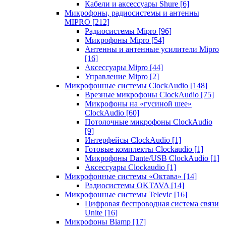
Кабели и аксессуары Shure
[6]
Микрофоны, радиосистемы и антенны
MIPRO
[212]
Радиосистемы Mipro
[96]
Микрофоны Mipro
[54]
Антенны и антенные усилители Mipro
[16]
Аксессуары Mipro
[44]
Управление Mipro
[2]
Микрофонные системы ClockAudio
[148]
Врезные микрофоны ClockAudio
[75]
Микрофоны на «гусиной шее»
ClockAudio
[60]
Потолочные микрофоны ClockAudio
[9]
Интерфейсы ClockAudio
[1]
Готовые комплекты Clockaudio
[1]
Микрофоны Dante/USB ClockAudio
[1]
Аксессуары Clockaudio
[1]
Микрофонные системы «Октава»
[14]
Радиосистемы OKTAVA
[14]
Микрофонные системы Televic
[16]
Цифровая беспроводная система связи
Unite
[16]
Микрофоны Biamp
[17]