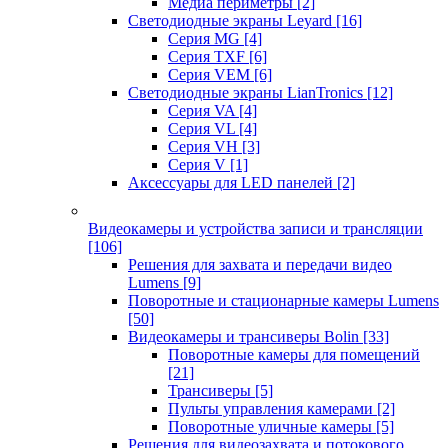
Медиа периметры
[2]
Светодиодные экраны Leyard
[16]
Серия MG
[4]
Серия TXF
[6]
Серия VEM
[6]
Светодиодные экраны LianTronics
[12]
Серия VA
[4]
Серия VL
[4]
Серия VH
[3]
Серия V
[1]
Аксессуары для LED панелей
[2]
Видеокамеры и устройства записи и трансляции
[106]
Решения для захвата и передачи видео
Lumens
[9]
Поворотные и стационарные камеры Lumens
[50]
Видеокамеры и трансиверы Bolin
[33]
Поворотные камеры для помещений
[21]
Трансиверы
[5]
Пульты управления камерами
[2]
Поворотные уличные камеры
[5]
Решения для видеозахвата и потокового