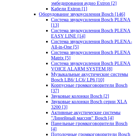
эмбедирования аудио Extron
[2]
Кабели Extron
[1]
Оборудование звукоусиления Bosch
[146]
Система звукоусиления Bosch PLENA
[13]
Система звукоусиления Bosch PLENA
EASY LINE
[14]
Система звукоусиления Bosch PLENA-
All-in-One
[5]
Система звукоусиления Bosch PLENA
Matrix
[5]
Система звукоусиления Bosch PLENA
VOICE ALARM SYSTEM
[8]
Музыкальные акустические системы
Bosch LB6/ LC6/ LP6
[10]
Корпусные громкоговорители Bosch
[37]
Звуковые колонки Bosch
[2]
Звуковые колонки Bosch серии XLA
3200
[3]
Активные акустические системы
"Линейный массив" Bosch
[4]
Панельные громкоговорители Bosch
[4]
Потолочные громкоговорители Bosch