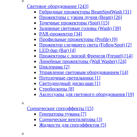
Световое оборудование
[243]
Гибридные прожекторы BeamSpotWash
[31]
Прожекторы с узким лучом (Beam)
[26]
Точечные прожекторы (Spot)
[15]
Заливные световые головы (Wash)
[39]
PAR-прожектор
[34]
Профильные прожекторы (Profile)
[9]
Прожектор следящего света (FollowSpot)
[2]
LED-бар (Bar)
[4]
Прожекторы с линзой Френеля (Fresnel)
[14]
Линейные прожекторы (Wall Washer)
[24]
Циклорама
[2]
Управление световым оборудованием
[14]
Потолочные светильники
[1]
Светодиодный диско-шар
[1]
Стробоскопы
[8]
Аксессуары для светового оборудования
[19]
Сценические спецэффекты
[15]
Генераторы тумана
[7]
Сценические вентиляторы
[3]
Жидкости для спецэффектов
[5]