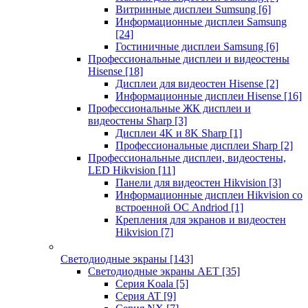
Витринные дисплеи Sumsung
[6]
Информационные дисплеи Samsung
[24]
Гостиничные дисплеи Samsung
[6]
Профессиональные дисплеи и видеостены
Hisense
[18]
Дисплеи для видеостен Hisense
[2]
Информационные дисплеи Hisense
[16]
Профессиональные ЖК дисплеи и
видеостены Sharp
[3]
Дисплеи 4K и 8K Sharp
[1]
Профессиональные дисплеи Sharp
[2]
Профессиональные дисплеи, видеостены,
LED Hikvision
[11]
Панели для видеостен Hikvision
[3]
Информационные дисплеи Hikvision со
встроенной ОС Andriod
[1]
Крепления для экранов и видеостен
Hikvision
[7]
Светодиодные экраны
[143]
Светодиодные экраны AET
[35]
Cерия Koala
[5]
Серия AT
[9]