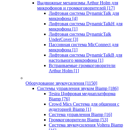
Выдвижные механизмы Arthur Holm для
микрофонов и громкоговорителей
[17]
Лифтовая система DynamicTalk для
микрофона
[4]
Лифтовая система DynamicTalkH для
микрофона
[1]
Лифтовая система DynamicTalk
UnderCover
[3]
Пассивная система MicConnect для
микрофона
[1]
Лифтовая система DynamicTalkB для
настольного микрофона
[1]
Встраиваемые громкоговорители
Arthur Holm
[1]
Оборудование звукоусиления
[1150]
Системы управления звуком Biamp
[186]
Tesira Цифровая медиаплатформа
Biamp
[76]
Crowd Mics Система для общения с
аудиторией Biamp
[1]
Система управления Biamp
[16]
Громкоговорители Biamp
[53]
Система звукоусиления Voltera Biamp