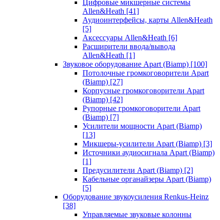
Цифровые микшерные системы
Allen&Heath
[41]
Аудиоинтерфейсы, карты Allen&Heath
[5]
Аксессуары Allen&Heath
[6]
Расширители ввода/вывода
Allen&Heath
[1]
Звуковое оборудование Apart (Biamp)
[100]
Потолочные громкоговорители Apart
(Biamp)
[27]
Корпусные громкоговорители Apart
(Biamp)
[42]
Рупорные громкоговорители Apart
(Biamp)
[7]
Усилители мощности Apart (Biamp)
[13]
Микшеры-усилители Apart (Biamp)
[3]
Источники аудиосигнала Apart (Biamp)
[1]
Предусилители Apart (Biamp)
[2]
Кабельные органайзеры Apart (Biamp)
[5]
Оборудование звукоусиления Renkus-Heinz
[38]
Управляемые звуковые колонны