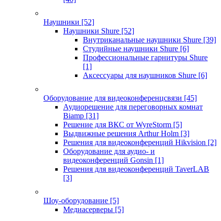
Наушники
[52]
Наушники Shure
[52]
Внутриканальные наушники Shure
[39]
Студийные наушники Shure
[6]
Профессиональные гарнитуры Shure
[1]
Аксессуары для наушников Shure
[6]
Оборудование для видеоконференцсвязи
[45]
Аудиорешение для переговорных комнат
Biamp
[31]
Решение для ВКС от WyreStorm
[5]
Выдвижные решения Arthur Holm
[3]
Решения для видеоконференций Hikvision
[2]
Оборудование для аудио- и
видеоконференций Gonsin
[1]
Решения для видеоконференций TaverLAB
[3]
Шоу-оборудование
[5]
Медиасерверы
[5]