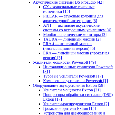
Акустические системы DS Proaudio
[42]
CX - коаксиальные точечные
источники
[15]
PILLAR — звуковые колонны для
архитектурной интеграции
[8]
ANT — активные акустические
системы со встроенным усилением
[4]
Monitor - сценические мониторы
[3]
TAURA — линейный массив
[2]
ERA-i — линейный массив
(инсталляционная версия)
[5]
ERA — линейный массив (прокатная
версия)
[5]
Усилители мощности Powersoft
[49]
Инсталляционные усилители Powersoft
[31]
Туровые усилители Powersoft
[17]
Компактные усилители Powersoft
[1]
Оборудование звукоусиления Extron
[58]
Усилители мощности Extron
[21]
Процессоры обработки сигналов (DSP)
Extron
[17]
Усилители-распределители Extron
[2]
Громкоговорители Extron
[15]
Устройства для деэмбедирования и