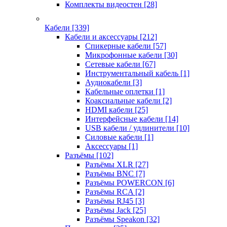
Комплекты видеостен
[28]
Кабели
[339]
Кабели и аксессуары
[212]
Спикерные кабели
[57]
Микрофонные кабели
[30]
Сетевые кабели
[67]
Инструментальный кабель
[1]
Аудиокабели
[3]
Кабельные оплетки
[1]
Коаксиальные кабели
[2]
HDMI кабели
[25]
Интерфейсные кабели
[14]
USB кабели / удлинители
[10]
Силовые кабели
[1]
Аксессуары
[1]
Разъёмы
[102]
Разъёмы XLR
[27]
Разъёмы BNC
[7]
Разъёмы POWERCON
[6]
Разъёмы RCA
[2]
Разъёмы RJ45
[3]
Разъёмы Jack
[25]
Разъёмы Speakon
[32]