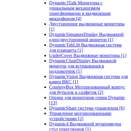
Dynamic3Talk Мониторы с
уникальным механизмом
трансформации и выдвижным
микрофоном
[4]
Двусторонние выдвижные мониторы
[1]
DynamicSignatureDisplay Выдвижной
одно/двусторонний монитор
[1]
DynamicTabLift Выдвижная система
для планшета
[1]
UnderCover Выдвижные мониторы
[1]
DynamicChairDisplay Выдвижной
монитор для встраивания в
подлокотник
[1]
DynamicVision Выдвижная система для
камер ВКС
[1]
CourtesyBox Моторизованный корпус
для бутылок и салфеток
[2]
Опции для мониторов серии Dynamic
[13]
DynamicShare система управления
[6]
Управление моторизованными
устройствами
[2]
Dynamic4 Выдвижной мультимедиа
стол переговоров
[1]