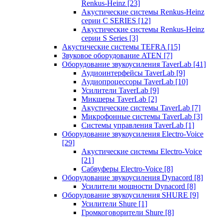
Renkus-Heinz
[23]
Акустические системы Renkus-Heinz
серии C SERIES
[12]
Акустические системы Renkus-Heinz
серии S Series
[3]
Акустические системы TEFRA
[15]
Звуковое оборудование ATEN
[7]
Оборудование звукоусиления TaverLab
[41]
Аудиоинтерфейсы TaverLab
[9]
Аудиопроцессоры TaverLab
[10]
Усилители TaverLab
[9]
Микшеры TaverLab
[2]
Акустические системы TaverLab
[7]
Микрофонные системы TaverLab
[3]
Системы управления TaverLab
[1]
Оборудование звукоусиления Electro-Voice
[29]
Акустические системы Electro-Voice
[21]
Сабвуферы Electro-Voice
[8]
Оборудование звукоусиления Dynacord
[8]
Усилители мощности Dynacord
[8]
Оборудование звукоусиления SHURE
[9]
Усилители Shure
[1]
Громкоговорители Shure
[8]