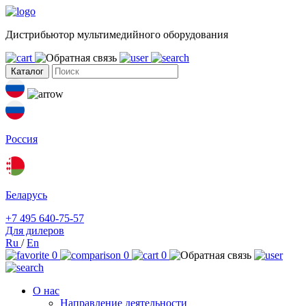
Дистрибьютор мультимедийного оборудования
Каталог
Россия
Беларусь
+7 495 640-75-57
Для дилеров
Ru
/
En
0
0
0
О нас
Направление деятельности