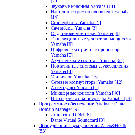
[20]
Звуковые колонны Yamaha
[14]
Настенные громкоговорители Yamaha
[14]
Спикерфоны Yamaha
[5]
Саундбары Yamaha
[3]
Студийные мониторы Yamaha
[8]
Трансляционные усилители мощности
Yamaha
[8]
Цифровые матричные процессоры
Yamaha
[5]
Акустические системы Yamaha
[65]
Портативные системы звукоусиления
Yamaha
[4]
Усилители Yamaha
[16]
Сетевые коммутаторы Yamaha
[12]
Аксессуары Yamaha
[1]
Микшерные консоли Yamaha
[40]
Интерфейсы и конвертеры Yamaha
[23]
Программное обеспечение Audinate Dante
Domain Manager
[9]
Лицензии DDM
[6]
Dante Virtual Soundcard
[3]
Оборудование звукоусиления Allen&Heath
[53]