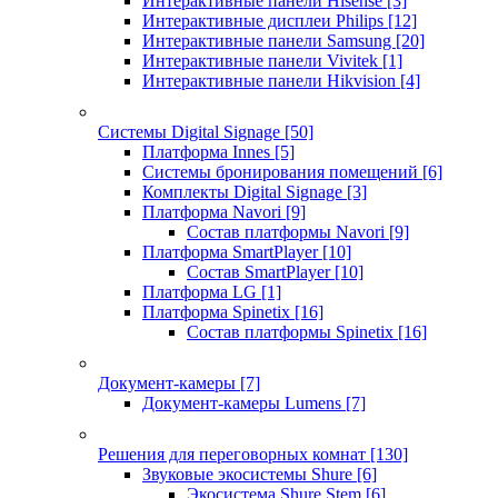
Интерактивные панели Hisense
[3]
Интерактивные дисплеи Philips
[12]
Интерактивные панели Samsung
[20]
Интерактивные панели Vivitek
[1]
Интерактивные панели Hikvision
[4]
Системы Digital Signage
[50]
Платформа Innes
[5]
Системы бронирования помещений
[6]
Комплекты Digital Signage
[3]
Платформа Navori
[9]
Состав платформы Navori
[9]
Платформа SmartPlayer
[10]
Состав SmartPlayer
[10]
Платформа LG
[1]
Платформа Spinetix
[16]
Состав платформы Spinetix
[16]
Документ-камеры
[7]
Документ-камеры Lumens
[7]
Решения для переговорных комнат
[130]
Звуковые экосистемы Shure
[6]
Экосистема Shure Stem
[6]