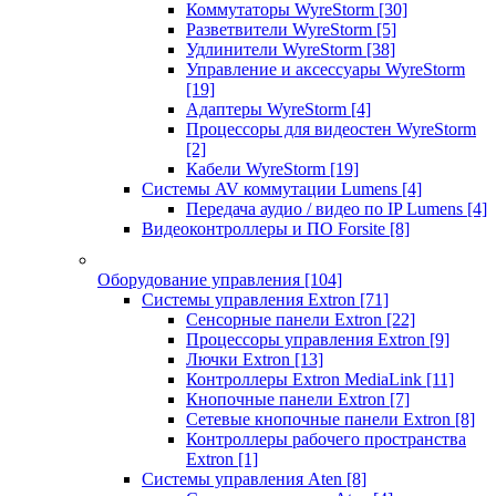
Коммутаторы WyreStorm
[30]
Разветвители WyreStorm
[5]
Удлинители WyreStorm
[38]
Управление и аксессуары WyreStorm
[19]
Адаптеры WyreStorm
[4]
Процессоры для видеостен WyreStorm
[2]
Кабели WyreStorm
[19]
Системы AV коммутации Lumens
[4]
Передача аудио / видео по IP Lumens
[4]
Видеоконтроллеры и ПО Forsite
[8]
Оборудование управления
[104]
Системы управления Extron
[71]
Сенсорные панели Extron
[22]
Процессоры управления Extron
[9]
Лючки Extron
[13]
Контроллеры Extron MediaLink
[11]
Кнопочные панели Extron
[7]
Сетевые кнопочные панели Extron
[8]
Контроллеры рабочего пространства
Extron
[1]
Системы управления Aten
[8]