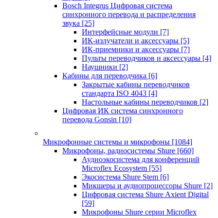
Bosch Integrus Цифровая система
синхронного перевода и распределения
звука
[25]
Интерфейсные модули
[7]
ИК-излучатели и аксессуары
[5]
ИК-приемники и аксессуары
[7]
Пульты переводчиков и аксессуары
[4]
Наушники
[2]
Кабины для переводчика
[6]
Закрытые кабины переводчиков
стандарта ISO 4043
[4]
Настольные кабины переводчиков
[2]
Цифровая ИК система синхронного
перевода Gonsin
[10]
Микрофонные системы и микрофоны
[1084]
Микрофоны, радиосистемы Shure
[660]
Аудиоэкосистема для конференций
Microflex Ecosystem
[55]
Экосистема Shure Stem
[6]
Микшеры и аудиопроцессоры Shure
[2]
Цифровая система Shure Axient Digital
[59]
Микрофоны Shure серии Microflex