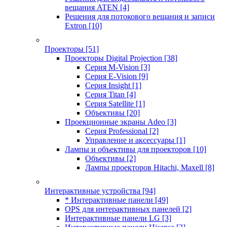
вещания ATEN
[4]
Решения для потокового вещания и записи
Extron
[10]
Проекторы
[51]
Проекторы Digital Projection
[38]
Серия M-Vision
[3]
Серия E-Vision
[9]
Серия Insight
[1]
Серия Titan
[4]
Серия Satellite
[1]
Объективы
[20]
Проекционные экраны Adeo
[3]
Серия Professional
[2]
Управление и аксессуары
[1]
Лампы и объективы для проекторов
[10]
Объективы
[2]
Лампы проекторов Hitachi, Maxell
[8]
Интерактивные устройства
[94]
* Интерактивные панели
[49]
OPS для интерактивных панелей
[2]
Интерактивные панели LG
[3]