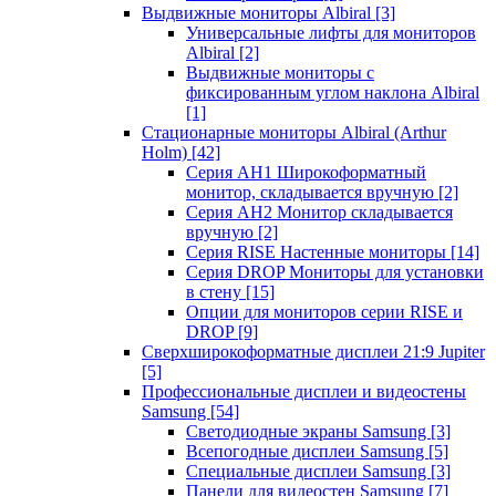
Выдвижные мониторы Albiral
[3]
Универсальные лифты для мониторов
Albiral
[2]
Выдвижные мониторы с
фиксированным углом наклона Albiral
[1]
Стационарные мониторы Albiral (Arthur
Holm)
[42]
Серия AH1 Широкоформатный
монитор, складывается вручную
[2]
Серия AH2 Монитор складывается
вручную
[2]
Серия RISE Настенные мониторы
[14]
Серия DROP Мониторы для установки
в стену
[15]
Опции для мониторов серии RISE и
DROP
[9]
Сверхширокоформатные дисплеи 21:9 Jupiter
[5]
Профессиональные дисплеи и видеостены
Samsung
[54]
Светодиодные экраны Samsung
[3]
Всепогодные дисплеи Samsung
[5]
Специальные дисплеи Samsung
[3]
Панели для видеостен Samsung
[7]