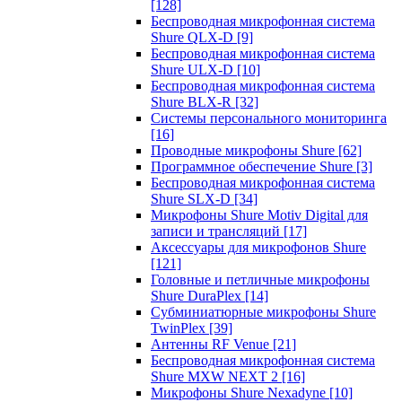
[128]
Беспроводная микрофонная система
Shure QLX-D
[9]
Беспроводная микрофонная система
Shure ULX-D
[10]
Беспроводная микрофонная система
Shure BLX-R
[32]
Системы персонального мониторинга
[16]
Проводные микрофоны Shure
[62]
Программное обеспечение Shure
[3]
Беспроводная микрофонная система
Shure SLX-D
[34]
Микрофоны Shure Motiv Digital для
записи и трансляций
[17]
Аксессуары для микрофонов Shure
[121]
Головные и петличные микрофоны
Shure DuraPlex
[14]
Субминиатюрные микрофоны Shure
TwinPlex
[39]
Антенны RF Venue
[21]
Беспроводная микрофонная система
Shure MXW NEXT 2
[16]
Микрофоны Shure Nexadyne
[10]