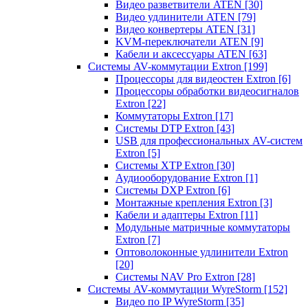
Видео разветвители ATEN
[30]
Видео удлинители ATEN
[79]
Видео конвертеры ATEN
[31]
KVM-переключатели ATEN
[9]
Кабели и аксессуары ATEN
[63]
Системы AV-коммутации Extron
[199]
Процессоры для видеостен Extron
[6]
Процессоры обработки видеосигналов
Extron
[22]
Коммутаторы Extron
[17]
Системы DTP Extron
[43]
USB для профессиональных AV-систем
Extron
[5]
Системы XTP Extron
[30]
Аудиооборудование Extron
[1]
Системы DXP Extron
[6]
Монтажные крепления Extron
[3]
Кабели и адаптеры Extron
[11]
Модульные матричные коммутаторы
Extron
[7]
Оптоволоконные удлинители Extron
[20]
Системы NAV Pro Extron
[28]
Системы AV-коммутации WyreStorm
[152]
Видео по IP WyreStorm
[35]