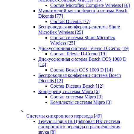
Состав Microflex Complete Wireless
[16]
Мультимедийная конференц-система Bosch
Dicentis
[77]
Состав Dicentis
[77]
Беспроводная конференц-система Shure
Microflex Wireless
[25]
Состав системы Shure Microflex
Wireless
[25]
Дискуссионная система Televic D-Cerno
[19]
Состав Televic D-Cerno
[19]
Дискуссионная система Bosch CCS 1000 D
[14]
Состав Bosch CCS 1000 D
[14]
Беспроводная конференц-система Bosch
Dicentis
[12]
Состав Dicentis Bosch
[12]
Конференц-системы Mipro
[6]
Состав системы Mipro
[3]
Комплекты системы Mipro
[3]
Системы синхронного перевода
[49]
Televic Lingua IR Цифровая ИК система
синхронного перевода и распределения
звука
[8]