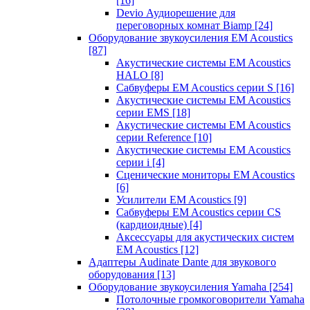
[16]
Devio Аудиорешение для
переговорных комнат Biamp
[24]
Оборудование звукоусиления EM Acoustics
[87]
Акустические системы EM Acoustics
HALO
[8]
Сабвуферы EM Acoustics серии S
[16]
Акустические системы EM Acoustics
серии EMS
[18]
Акустические системы EM Acoustics
серии Reference
[10]
Акустические системы EM Acoustics
серии i
[4]
Сценические мониторы EM Acoustics
[6]
Усилители EM Acoustics
[9]
Сабвуферы EM Acoustics серии CS
(кардиоидные)
[4]
Аксессуары для акустических систем
EM Acoustics
[12]
Адаптеры Audinate Dante для звукового
оборудования
[13]
Оборудование звукоусиления Yamaha
[254]
Потолочные громкоговорители Yamaha