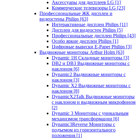
Аксессуары для дисплеев LG
[1]
Коммерческие телевизоры LG
[23]
Профессиональные ЖК дисплеи и
видеостены Philips
[63]
Интерактивные дисплеи Philips
[11]
Дисплеи для видеостен Philips
[5]
Профессиональные дисплеи Philips
[43]
Особо яркие дисплеи Philips
[1]
Цифровые вывески E-Paper Philips
[3]
Выдвижные мониторы Arthur Holm
[63]
Dynamic 1Н Складные мониторы
[3]
DB2 и DB3 Выдвижные мониторы с
наклоном
[6]
Dynamic2 Выдвижные мониторы с
наклоном
[3]
Dynamic X2 Выдвижные мониторы с
наклоном
[8]
DynamicX2Talk Выдвижные мониторы
с наклоном и выдвижным микрофоном
[2]
Dynamic 3 Мониторы с уникальным
механизмом трансформации
[6]
Dynamic3Reverse Мониторы с
подъемом из горизонтального
положения
[1]