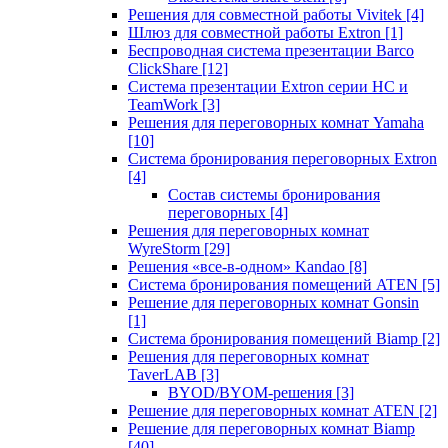
Решения для совместной работы Vivitek
[4]
Шлюз для совместной работы Extron
[1]
Беспроводная система презентации Barco
ClickShare
[12]
Система презентации Extron серии HC и
TeamWork
[3]
Решения для переговорных комнат Yamaha
[10]
Система бронирования переговорных Extron
[4]
Состав системы бронирования
переговорных
[4]
Решения для переговорных комнат
WyreStorm
[29]
Решения «все-в-одном» Kandao
[8]
Система бронирования помещений ATEN
[5]
Решение для переговорных комнат Gonsin
[1]
Система бронирования помещений Biamp
[2]
Решения для переговорных комнат
TaverLAB
[3]
BYOD/BYOM-решения
[3]
Решение для переговорных комнат ATEN
[2]
Решение для переговорных комнат Biamp
[40]