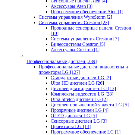
Сенсорные панели Aten
[4]
Аксессуары Aten
[3]
Программное обеспечение Aten
[1]
Системы управления WyreStorm
[2]
Системы управления Crestron
[23]
Проводные сенсорные панели Crestron
[10]
Системы управления Crestron
[7]
Видеосистемы Crestron
[5]
Аксессуары Crestron
[1]
Профессиональные дисплеи
[389]
Профессиональные дисплеи, видеостены и
проекторы LG
[127]
Стандартные дисплеи LG
[2]
Ultra HD дисплеи LG
[26]
Дисплеи для видеостен LG
[13]
Комплекты видеостен LG
[28]
Ultra Stretch дисплеи LG
[2]
Дисплеи повышенной яркости LG
[5]
Прозрачные дисплеи LG
[4]
OLED дисплеи LG
[5]
Сенсорные дисплеи LG
[3]
Проекторы LG
[13]
Программное обеспечение LG
[1]