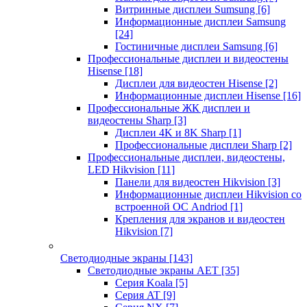
Витринные дисплеи Sumsung
[6]
Информационные дисплеи Samsung
[24]
Гостиничные дисплеи Samsung
[6]
Профессиональные дисплеи и видеостены
Hisense
[18]
Дисплеи для видеостен Hisense
[2]
Информационные дисплеи Hisense
[16]
Профессиональные ЖК дисплеи и
видеостены Sharp
[3]
Дисплеи 4K и 8K Sharp
[1]
Профессиональные дисплеи Sharp
[2]
Профессиональные дисплеи, видеостены,
LED Hikvision
[11]
Панели для видеостен Hikvision
[3]
Информационные дисплеи Hikvision со
встроенной ОС Andriod
[1]
Крепления для экранов и видеостен
Hikvision
[7]
Светодиодные экраны
[143]
Светодиодные экраны AET
[35]
Cерия Koala
[5]
Серия AT
[9]