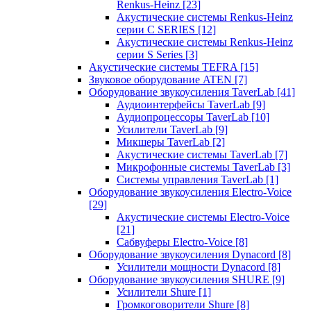
Renkus-Heinz
[23]
Акустические системы Renkus-Heinz
серии C SERIES
[12]
Акустические системы Renkus-Heinz
серии S Series
[3]
Акустические системы TEFRA
[15]
Звуковое оборудование ATEN
[7]
Оборудование звукоусиления TaverLab
[41]
Аудиоинтерфейсы TaverLab
[9]
Аудиопроцессоры TaverLab
[10]
Усилители TaverLab
[9]
Микшеры TaverLab
[2]
Акустические системы TaverLab
[7]
Микрофонные системы TaverLab
[3]
Системы управления TaverLab
[1]
Оборудование звукоусиления Electro-Voice
[29]
Акустические системы Electro-Voice
[21]
Сабвуферы Electro-Voice
[8]
Оборудование звукоусиления Dynacord
[8]
Усилители мощности Dynacord
[8]
Оборудование звукоусиления SHURE
[9]
Усилители Shure
[1]
Громкоговорители Shure
[8]