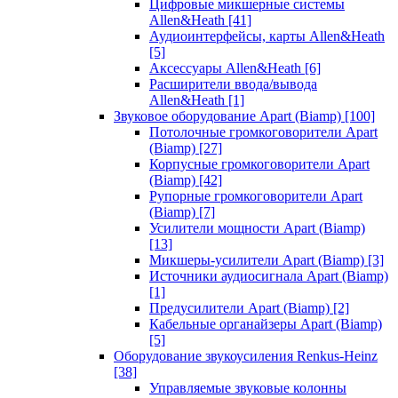
Цифровые микшерные системы
Allen&Heath
[41]
Аудиоинтерфейсы, карты Allen&Heath
[5]
Аксессуары Allen&Heath
[6]
Расширители ввода/вывода
Allen&Heath
[1]
Звуковое оборудование Apart (Biamp)
[100]
Потолочные громкоговорители Apart
(Biamp)
[27]
Корпусные громкоговорители Apart
(Biamp)
[42]
Рупорные громкоговорители Apart
(Biamp)
[7]
Усилители мощности Apart (Biamp)
[13]
Микшеры-усилители Apart (Biamp)
[3]
Источники аудиосигнала Apart (Biamp)
[1]
Предусилители Apart (Biamp)
[2]
Кабельные органайзеры Apart (Biamp)
[5]
Оборудование звукоусиления Renkus-Heinz
[38]
Управляемые звуковые колонны