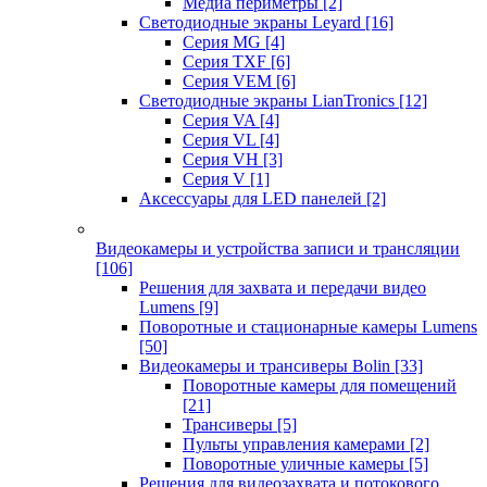
Медиа периметры
[2]
Светодиодные экраны Leyard
[16]
Серия MG
[4]
Серия TXF
[6]
Серия VEM
[6]
Светодиодные экраны LianTronics
[12]
Серия VA
[4]
Серия VL
[4]
Серия VH
[3]
Серия V
[1]
Аксессуары для LED панелей
[2]
Видеокамеры и устройства записи и трансляции
[106]
Решения для захвата и передачи видео
Lumens
[9]
Поворотные и стационарные камеры Lumens
[50]
Видеокамеры и трансиверы Bolin
[33]
Поворотные камеры для помещений
[21]
Трансиверы
[5]
Пульты управления камерами
[2]
Поворотные уличные камеры
[5]
Решения для видеозахвата и потокового