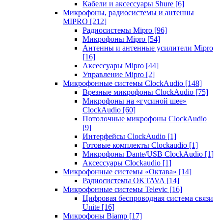
Кабели и аксессуары Shure
[6]
Микрофоны, радиосистемы и антенны
MIPRO
[212]
Радиосистемы Mipro
[96]
Микрофоны Mipro
[54]
Антенны и антенные усилители Mipro
[16]
Аксессуары Mipro
[44]
Управление Mipro
[2]
Микрофонные системы ClockAudio
[148]
Врезные микрофоны ClockAudio
[75]
Микрофоны на «гусиной шее»
ClockAudio
[60]
Потолочные микрофоны ClockAudio
[9]
Интерфейсы ClockAudio
[1]
Готовые комплекты Clockaudio
[1]
Микрофоны Dante/USB ClockAudio
[1]
Аксессуары Clockaudio
[1]
Микрофонные системы «Октава»
[14]
Радиосистемы OKTAVA
[14]
Микрофонные системы Televic
[16]
Цифровая беспроводная система связи
Unite
[16]
Микрофоны Biamp
[17]