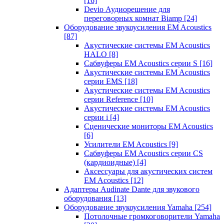
[16]
Devio Аудиорешение для
переговорных комнат Biamp
[24]
Оборудование звукоусиления EM Acoustics
[87]
Акустические системы EM Acoustics
HALO
[8]
Сабвуферы EM Acoustics серии S
[16]
Акустические системы EM Acoustics
серии EMS
[18]
Акустические системы EM Acoustics
серии Reference
[10]
Акустические системы EM Acoustics
серии i
[4]
Сценические мониторы EM Acoustics
[6]
Усилители EM Acoustics
[9]
Сабвуферы EM Acoustics серии CS
(кардиоидные)
[4]
Аксессуары для акустических систем
EM Acoustics
[12]
Адаптеры Audinate Dante для звукового
оборудования
[13]
Оборудование звукоусиления Yamaha
[254]
Потолочные громкоговорители Yamaha