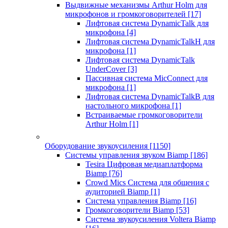
Выдвижные механизмы Arthur Holm для
микрофонов и громкоговорителей
[17]
Лифтовая система DynamicTalk для
микрофона
[4]
Лифтовая система DynamicTalkH для
микрофона
[1]
Лифтовая система DynamicTalk
UnderCover
[3]
Пассивная система MicConnect для
микрофона
[1]
Лифтовая система DynamicTalkB для
настольного микрофона
[1]
Встраиваемые громкоговорители
Arthur Holm
[1]
Оборудование звукоусиления
[1150]
Системы управления звуком Biamp
[186]
Tesira Цифровая медиаплатформа
Biamp
[76]
Crowd Mics Система для общения с
аудиторией Biamp
[1]
Система управления Biamp
[16]
Громкоговорители Biamp
[53]
Система звукоусиления Voltera Biamp