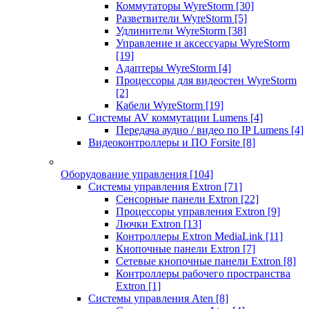
Коммутаторы WyreStorm
[30]
Разветвители WyreStorm
[5]
Удлинители WyreStorm
[38]
Управление и аксессуары WyreStorm
[19]
Адаптеры WyreStorm
[4]
Процессоры для видеостен WyreStorm
[2]
Кабели WyreStorm
[19]
Системы AV коммутации Lumens
[4]
Передача аудио / видео по IP Lumens
[4]
Видеоконтроллеры и ПО Forsite
[8]
Оборудование управления
[104]
Системы управления Extron
[71]
Сенсорные панели Extron
[22]
Процессоры управления Extron
[9]
Лючки Extron
[13]
Контроллеры Extron MediaLink
[11]
Кнопочные панели Extron
[7]
Сетевые кнопочные панели Extron
[8]
Контроллеры рабочего пространства
Extron
[1]
Системы управления Aten
[8]