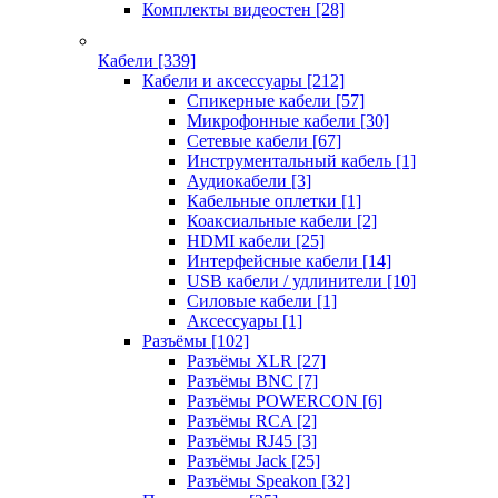
Комплекты видеостен
[28]
Кабели
[339]
Кабели и аксессуары
[212]
Спикерные кабели
[57]
Микрофонные кабели
[30]
Сетевые кабели
[67]
Инструментальный кабель
[1]
Аудиокабели
[3]
Кабельные оплетки
[1]
Коаксиальные кабели
[2]
HDMI кабели
[25]
Интерфейсные кабели
[14]
USB кабели / удлинители
[10]
Силовые кабели
[1]
Аксессуары
[1]
Разъёмы
[102]
Разъёмы XLR
[27]
Разъёмы BNC
[7]
Разъёмы POWERCON
[6]
Разъёмы RCA
[2]
Разъёмы RJ45
[3]
Разъёмы Jack
[25]
Разъёмы Speakon
[32]