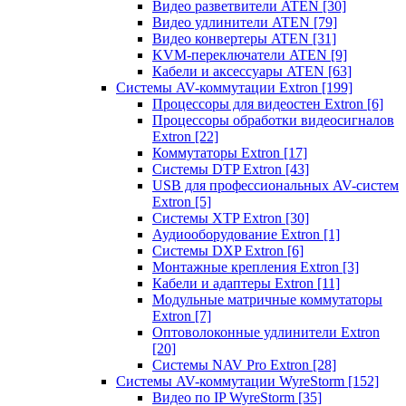
Видео разветвители ATEN
[30]
Видео удлинители ATEN
[79]
Видео конвертеры ATEN
[31]
KVM-переключатели ATEN
[9]
Кабели и аксессуары ATEN
[63]
Системы AV-коммутации Extron
[199]
Процессоры для видеостен Extron
[6]
Процессоры обработки видеосигналов
Extron
[22]
Коммутаторы Extron
[17]
Системы DTP Extron
[43]
USB для профессиональных AV-систем
Extron
[5]
Системы XTP Extron
[30]
Аудиооборудование Extron
[1]
Системы DXP Extron
[6]
Монтажные крепления Extron
[3]
Кабели и адаптеры Extron
[11]
Модульные матричные коммутаторы
Extron
[7]
Оптоволоконные удлинители Extron
[20]
Системы NAV Pro Extron
[28]
Системы AV-коммутации WyreStorm
[152]
Видео по IP WyreStorm
[35]