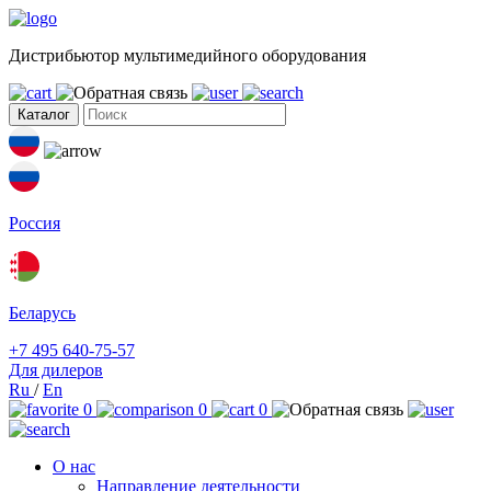
Дистрибьютор мультимедийного оборудования
Каталог
Россия
Беларусь
+7 495 640-75-57
Для дилеров
Ru
/
En
0
0
0
О нас
Направление деятельности