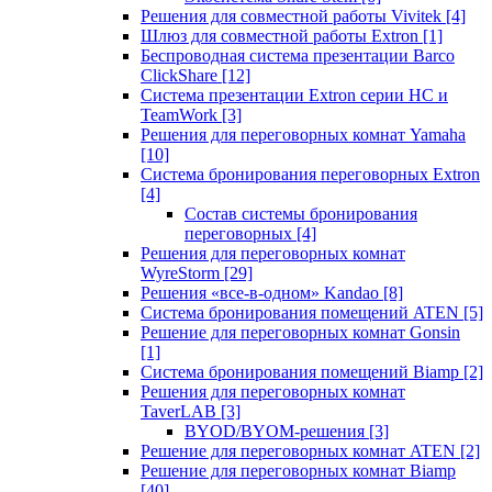
Решения для совместной работы Vivitek
[4]
Шлюз для совместной работы Extron
[1]
Беспроводная система презентации Barco
ClickShare
[12]
Система презентации Extron серии HC и
TeamWork
[3]
Решения для переговорных комнат Yamaha
[10]
Система бронирования переговорных Extron
[4]
Состав системы бронирования
переговорных
[4]
Решения для переговорных комнат
WyreStorm
[29]
Решения «все-в-одном» Kandao
[8]
Система бронирования помещений ATEN
[5]
Решение для переговорных комнат Gonsin
[1]
Система бронирования помещений Biamp
[2]
Решения для переговорных комнат
TaverLAB
[3]
BYOD/BYOM-решения
[3]
Решение для переговорных комнат ATEN
[2]
Решение для переговорных комнат Biamp
[40]