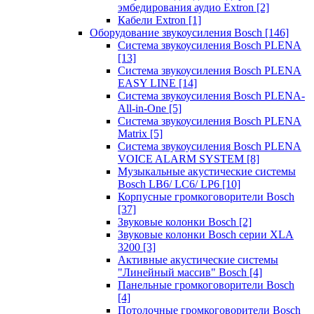
эмбедирования аудио Extron
[2]
Кабели Extron
[1]
Оборудование звукоусиления Bosch
[146]
Система звукоусиления Bosch PLENA
[13]
Система звукоусиления Bosch PLENA
EASY LINE
[14]
Система звукоусиления Bosch PLENA-
All-in-One
[5]
Система звукоусиления Bosch PLENA
Matrix
[5]
Система звукоусиления Bosch PLENA
VOICE ALARM SYSTEM
[8]
Музыкальные акустические системы
Bosch LB6/ LC6/ LP6
[10]
Корпусные громкоговорители Bosch
[37]
Звуковые колонки Bosch
[2]
Звуковые колонки Bosch серии XLA
3200
[3]
Активные акустические системы
"Линейный массив" Bosch
[4]
Панельные громкоговорители Bosch
[4]
Потолочные громкоговорители Bosch