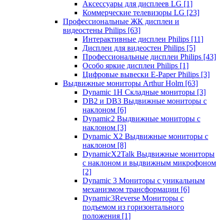
Аксессуары для дисплеев LG
[1]
Коммерческие телевизоры LG
[23]
Профессиональные ЖК дисплеи и
видеостены Philips
[63]
Интерактивные дисплеи Philips
[11]
Дисплеи для видеостен Philips
[5]
Профессиональные дисплеи Philips
[43]
Особо яркие дисплеи Philips
[1]
Цифровые вывески E-Paper Philips
[3]
Выдвижные мониторы Arthur Holm
[63]
Dynamic 1Н Складные мониторы
[3]
DB2 и DB3 Выдвижные мониторы с
наклоном
[6]
Dynamic2 Выдвижные мониторы с
наклоном
[3]
Dynamic X2 Выдвижные мониторы с
наклоном
[8]
DynamicX2Talk Выдвижные мониторы
с наклоном и выдвижным микрофоном
[2]
Dynamic 3 Мониторы с уникальным
механизмом трансформации
[6]
Dynamic3Reverse Мониторы с
подъемом из горизонтального
положения
[1]