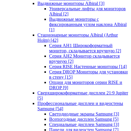
Выдвижные мониторы Albiral
[3]
Универсальные лифты для мониторов
Albiral
[2]
Выдвижные мониторы с
фиксированным углом наклона Albiral
[1]
Стационарные мониторы Albiral (Arthur
Holm)
[42]
Серия AH1 Широкоформатный
монитор, складывается вручную
[2]
Серия AH2 Монитор складывается
вручную
[2]
Серия RISE Настенные мониторы
[14]
Серия DROP Мониторы для установки
в стену
[15]
Опции для мониторов серии RISE и
DROP
[9]
Сверхширокоформатные дисплеи 21:9 Jupiter
[5]
Профессиональные дисплеи и видеостены
Samsung
[54]
Светодиодные экраны Samsung
[3]
Всепогодные дисплеи Samsung
[5]
Специальные дисплеи Samsung
[3]
Панели для видеостен Samsung
[7]