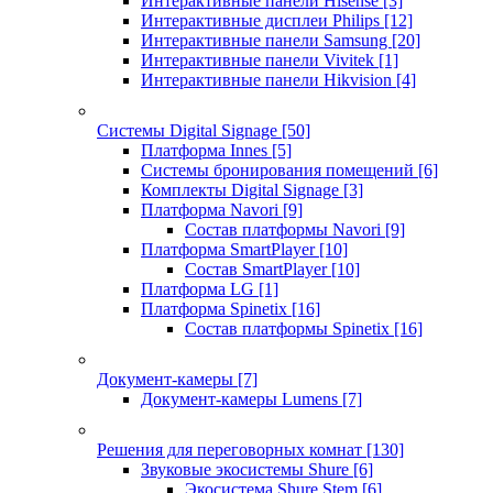
Интерактивные панели Hisense
[3]
Интерактивные дисплеи Philips
[12]
Интерактивные панели Samsung
[20]
Интерактивные панели Vivitek
[1]
Интерактивные панели Hikvision
[4]
Системы Digital Signage
[50]
Платформа Innes
[5]
Системы бронирования помещений
[6]
Комплекты Digital Signage
[3]
Платформа Navori
[9]
Состав платформы Navori
[9]
Платформа SmartPlayer
[10]
Состав SmartPlayer
[10]
Платформа LG
[1]
Платформа Spinetix
[16]
Состав платформы Spinetix
[16]
Документ-камеры
[7]
Документ-камеры Lumens
[7]
Решения для переговорных комнат
[130]
Звуковые экосистемы Shure
[6]
Экосистема Shure Stem
[6]