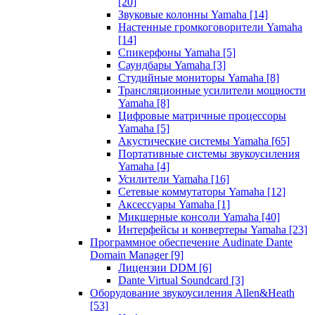
[20]
Звуковые колонны Yamaha
[14]
Настенные громкоговорители Yamaha
[14]
Спикерфоны Yamaha
[5]
Саундбары Yamaha
[3]
Студийные мониторы Yamaha
[8]
Трансляционные усилители мощности
Yamaha
[8]
Цифровые матричные процессоры
Yamaha
[5]
Акустические системы Yamaha
[65]
Портативные системы звукоусиления
Yamaha
[4]
Усилители Yamaha
[16]
Сетевые коммутаторы Yamaha
[12]
Аксессуары Yamaha
[1]
Микшерные консоли Yamaha
[40]
Интерфейсы и конвертеры Yamaha
[23]
Программное обеспечение Audinate Dante
Domain Manager
[9]
Лицензии DDM
[6]
Dante Virtual Soundcard
[3]
Оборудование звукоусиления Allen&Heath
[53]