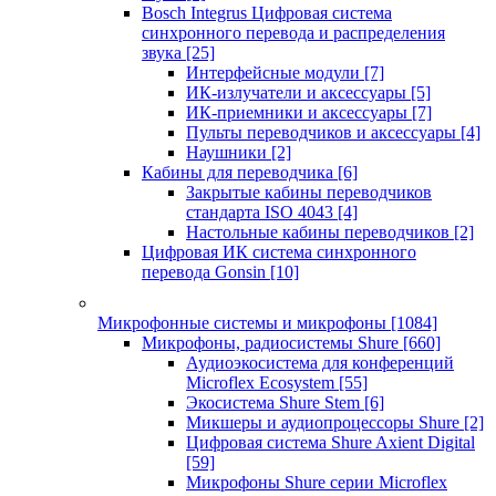
Bosch Integrus Цифровая система
синхронного перевода и распределения
звука
[25]
Интерфейсные модули
[7]
ИК-излучатели и аксессуары
[5]
ИК-приемники и аксессуары
[7]
Пульты переводчиков и аксессуары
[4]
Наушники
[2]
Кабины для переводчика
[6]
Закрытые кабины переводчиков
стандарта ISO 4043
[4]
Настольные кабины переводчиков
[2]
Цифровая ИК система синхронного
перевода Gonsin
[10]
Микрофонные системы и микрофоны
[1084]
Микрофоны, радиосистемы Shure
[660]
Аудиоэкосистема для конференций
Microflex Ecosystem
[55]
Экосистема Shure Stem
[6]
Микшеры и аудиопроцессоры Shure
[2]
Цифровая система Shure Axient Digital
[59]
Микрофоны Shure серии Microflex