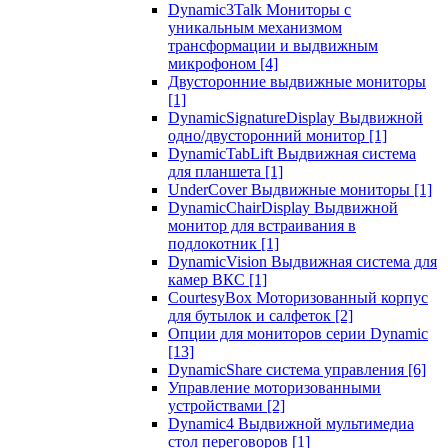
Dynamic3Talk Мониторы с
уникальным механизмом
трансформации и выдвижным
микрофоном
[4]
Двусторонние выдвижные мониторы
[1]
DynamicSignatureDisplay Выдвижной
одно/двусторонний монитор
[1]
DynamicTabLift Выдвижная система
для планшета
[1]
UnderCover Выдвижные мониторы
[1]
DynamicChairDisplay Выдвижной
монитор для встраивания в
подлокотник
[1]
DynamicVision Выдвижная система для
камер ВКС
[1]
CourtesyBox Моторизованный корпус
для бутылок и салфеток
[2]
Опции для мониторов серии Dynamic
[13]
DynamicShare система управления
[6]
Управление моторизованными
устройствами
[2]
Dynamic4 Выдвижной мультимедиа
стол переговоров
[1]