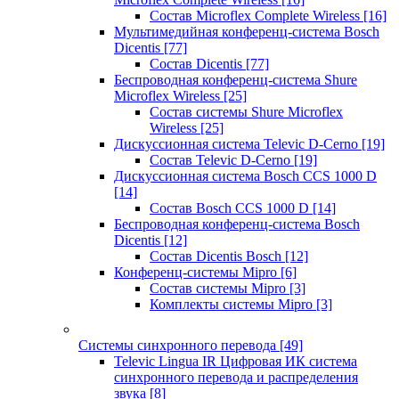
Состав Microflex Complete Wireless
[16]
Мультимедийная конференц-система Bosch
Dicentis
[77]
Состав Dicentis
[77]
Беспроводная конференц-система Shure
Microflex Wireless
[25]
Состав системы Shure Microflex
Wireless
[25]
Дискуссионная система Televic D-Cerno
[19]
Состав Televic D-Cerno
[19]
Дискуссионная система Bosch CCS 1000 D
[14]
Состав Bosch CCS 1000 D
[14]
Беспроводная конференц-система Bosch
Dicentis
[12]
Состав Dicentis Bosch
[12]
Конференц-системы Mipro
[6]
Состав системы Mipro
[3]
Комплекты системы Mipro
[3]
Системы синхронного перевода
[49]
Televic Lingua IR Цифровая ИК система
синхронного перевода и распределения
звука
[8]