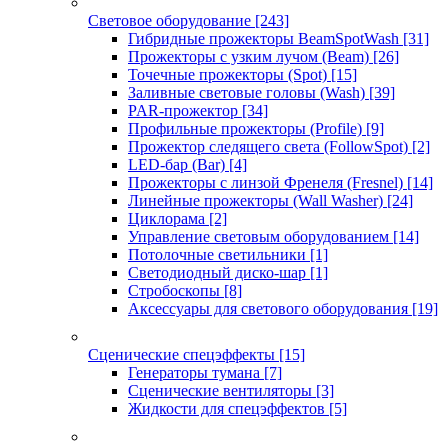
Световое оборудование
[243]
Гибридные прожекторы BeamSpotWash
[31]
Прожекторы с узким лучом (Beam)
[26]
Точечные прожекторы (Spot)
[15]
Заливные световые головы (Wash)
[39]
PAR-прожектор
[34]
Профильные прожекторы (Profile)
[9]
Прожектор следящего света (FollowSpot)
[2]
LED-бар (Bar)
[4]
Прожекторы с линзой Френеля (Fresnel)
[14]
Линейные прожекторы (Wall Washer)
[24]
Циклорама
[2]
Управление световым оборудованием
[14]
Потолочные светильники
[1]
Светодиодный диско-шар
[1]
Стробоскопы
[8]
Аксессуары для светового оборудования
[19]
Сценические спецэффекты
[15]
Генераторы тумана
[7]
Сценические вентиляторы
[3]
Жидкости для спецэффектов
[5]