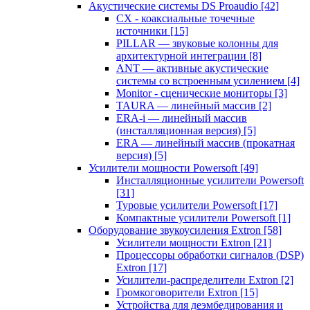
Акустические системы DS Proaudio
[42]
CX - коаксиальные точечные
источники
[15]
PILLAR — звуковые колонны для
архитектурной интеграции
[8]
ANT — активные акустические
системы со встроенным усилением
[4]
Monitor - сценические мониторы
[3]
TAURA — линейный массив
[2]
ERA-i — линейный массив
(инсталляционная версия)
[5]
ERA — линейный массив (прокатная
версия)
[5]
Усилители мощности Powersoft
[49]
Инсталляционные усилители Powersoft
[31]
Туровые усилители Powersoft
[17]
Компактные усилители Powersoft
[1]
Оборудование звукоусиления Extron
[58]
Усилители мощности Extron
[21]
Процессоры обработки сигналов (DSP)
Extron
[17]
Усилители-распределители Extron
[2]
Громкоговорители Extron
[15]
Устройства для деэмбедирования и