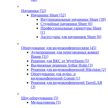
Наушники
[52]
Наушники Shure
[52]
Внутриканальные наушники Shure
[39]
Студийные наушники Shure
[6]
Профессиональные гарнитуры Shure
[1]
Аксессуары для наушников Shure
[6]
Оборудование для видеоконференцсвязи
[45]
Аудиорешение для переговорных комнат
Biamp
[31]
Решение для ВКС от WyreStorm
[5]
Выдвижные решения Arthur Holm
[3]
Решения для видеоконференций Hikvision
[2]
Оборудование для аудио- и
видеоконференций Gonsin
[1]
Решения для видеоконференций TaverLAB
[3]
Шоу-оборудование
[5]
Медиасерверы
[5]