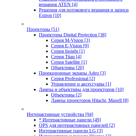
вещания ATEN
[4]
Решения для потокового вещания и записи
Extron
[10]
Проекторы
[51]
Проекторы Digital Projection
[38]
Серия M-Vision
[3]
Серия E-Vision
[9]
Серия Insight
[1]
Серия Titan
[4]
Серия Satellite
[1]
Объективы
[20]
Проекционные экраны Adeo
[3]
Серия Professional
[2]
Управление и аксессуары
[1]
Лампы и объективы для проекторов
[10]
Объективы
[2]
Лампы проекторов Hitachi, Maxell
[8]
Интерактивные устройства
[94]
* Интерактивные панели
[49]
OPS для интерактивных панелей
[2]
Интерактивные панели LG
[3]