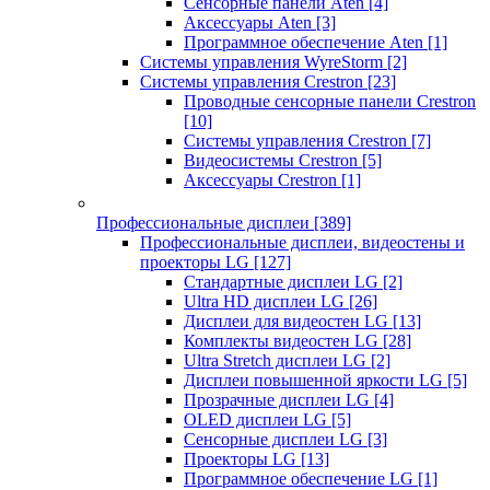
Сенсорные панели Aten
[4]
Аксессуары Aten
[3]
Программное обеспечение Aten
[1]
Системы управления WyreStorm
[2]
Системы управления Crestron
[23]
Проводные сенсорные панели Crestron
[10]
Системы управления Crestron
[7]
Видеосистемы Crestron
[5]
Аксессуары Crestron
[1]
Профессиональные дисплеи
[389]
Профессиональные дисплеи, видеостены и
проекторы LG
[127]
Стандартные дисплеи LG
[2]
Ultra HD дисплеи LG
[26]
Дисплеи для видеостен LG
[13]
Комплекты видеостен LG
[28]
Ultra Stretch дисплеи LG
[2]
Дисплеи повышенной яркости LG
[5]
Прозрачные дисплеи LG
[4]
OLED дисплеи LG
[5]
Сенсорные дисплеи LG
[3]
Проекторы LG
[13]
Программное обеспечение LG
[1]