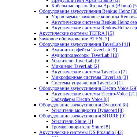
Предусилители Apart (Biamp)
[2]
Кабельные органайзеры Apart (Biamp)
[5
Оборудование звукоусиления Renkus-Heinz
[3
Управляемые звуковые колонны Renkus
Акустические системы Renkus-Heinz с
Акустические системы Renkus-Heinz сер
Акустические системы TEFRA
[15]
Звуковое оборудование ATEN
[7]
Оборудование звукоусиления TaverLab
[41]
Аудиоинтерфейсы TaverLab
[9]
Аудиопроцессоры TaverLab
[10]
Усилители TaverLab
[9]
Микшеры TaverLab
[2]
Акустические системы TaverLab
[7]
Микрофонные системы TaverLab
[3]
Системы управления TaverLab
[1]
Оборудование звукоусиления Electro-Voice
[29
Акустические системы Electro-Voice
[21]
Сабвуферы Electro-Voice
[8]
Оборудование звукоусиления Dynacord
[8]
Усилители мощности Dynacord
[8]
Оборудование звукоусиления SHURE
[9]
Усилители Shure
[1]
Громкоговорители Shure
[8]
Акустические системы DS Proaudio
[42]