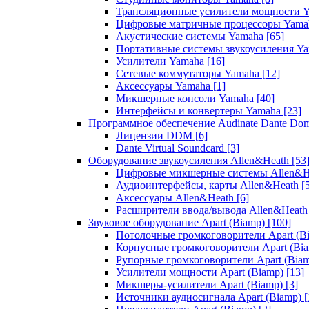
Трансляционные усилители мощности 
Цифровые матричные процессоры Yam
Акустические системы Yamaha
[65]
Портативные системы звукоусиления Y
Усилители Yamaha
[16]
Сетевые коммутаторы Yamaha
[12]
Аксессуары Yamaha
[1]
Микшерные консоли Yamaha
[40]
Интерфейсы и конвертеры Yamaha
[23]
Программное обеспечение Audinate Dante Do
Лицензии DDM
[6]
Dante Virtual Soundcard
[3]
Оборудование звукоусиления Allen&Heath
[53
Цифровые микшерные системы Allen&
Аудиоинтерфейсы, карты Allen&Heath
[
Аксессуары Allen&Heath
[6]
Расширители ввода/вывода Allen&Heat
Звуковое оборудование Apart (Biamp)
[100]
Потолочные громкоговорители Apart (B
Корпусные громкоговорители Apart (Bi
Рупорные громкоговорители Apart (Bia
Усилители мощности Apart (Biamp)
[13]
Микшеры-усилители Apart (Biamp)
[3]
Источники аудиосигнала Apart (Biamp)
[