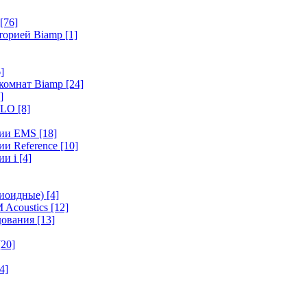
[76]
иторией Biamp
[1]
]
 комнат Biamp
[24]
]
HALO
[8]
ерии EMS
[18]
ии Reference
[10]
ии i
[4]
диоидные)
[4]
 Acoustics
[12]
удования
[13]
[20]
4]