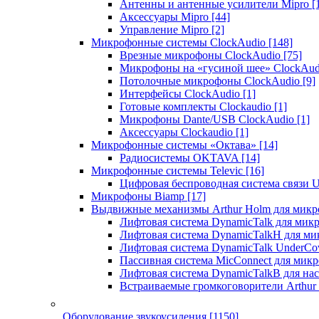
Антенны и антенные усилители Mipro
[
Аксессуары Mipro
[44]
Управление Mipro
[2]
Микрофонные системы ClockAudio
[148]
Врезные микрофоны ClockAudio
[75]
Микрофоны на «гусиной шее» ClockAu
Потолочные микрофоны ClockAudio
[9]
Интерфейсы ClockAudio
[1]
Готовые комплекты Clockaudio
[1]
Микрофоны Dante/USB ClockAudio
[1]
Аксессуары Clockaudio
[1]
Микрофонные системы «Октава»
[14]
Радиосистемы OKTAVA
[14]
Микрофонные системы Televic
[16]
Цифровая беспроводная система связи U
Микрофоны Biamp
[17]
Выдвижные механизмы Arthur Holm для микр
Лифтовая система DynamicTalk для ми
Лифтовая система DynamicTalkH для м
Лифтовая система DynamicTalk UnderCo
Пассивная система MicConnect для мик
Лифтовая система DynamicTalkB для на
Встраиваемые громкоговорители Arthu
Оборудование звукоусиления
[1150]