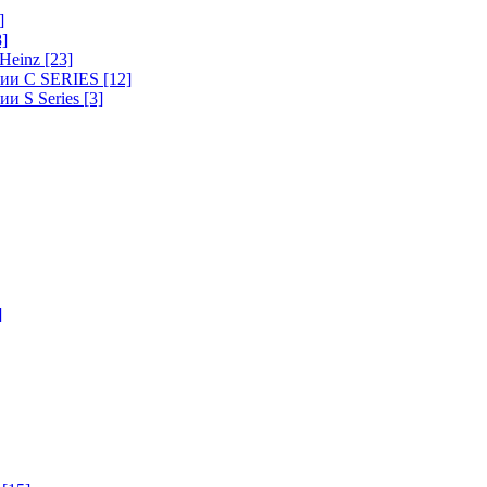
]
8]
-Heinz
[23]
ерии C SERIES
[12]
ии S Series
[3]
]