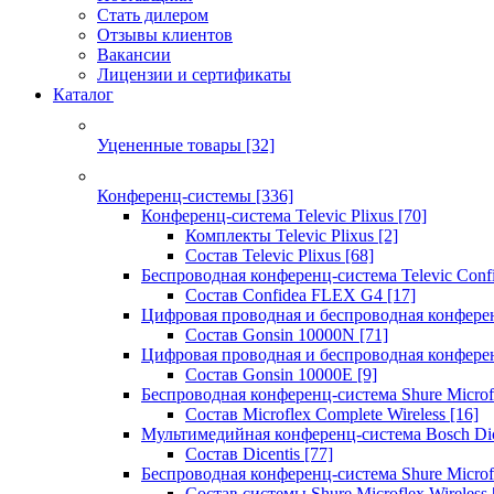
Стать дилером
Отзывы клиентов
Вакансии
Лицензии и сертификаты
Каталог
Уцененные товары
[32]
Конференц-системы
[336]
Конференц-система Televic Plixus
[70]
Комплекты Televic Plixus
[2]
Состав Televic Plixus
[68]
Беспроводная конференц-система Televic Con
Состав Confidea FLEX G4
[17]
Цифровая проводная и беспроводная конфере
Состав Gonsin 10000N
[71]
Цифровая проводная и беспроводная конфере
Состав Gonsin 10000E
[9]
Беспроводная конференц-система Shure Microfl
Состав Microflex Complete Wireless
[16]
Мультимедийная конференц-система Bosch Dic
Состав Dicentis
[77]
Беспроводная конференц-система Shure Microfl
Состав системы Shure Microflex Wireless